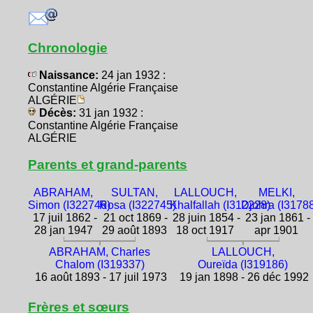
Chronologie
Naissance:
24 jan 1932 :
Constantine Algérie Française
ALGÉRIE
Décès:
31 jan 1932 :
Constantine Algérie Française
ALGÉRIE
Parents et grand-parents
ABRAHAM,
SULTAN,
LALLOUCH,
MELKI,
Simon (I322746)
Rosa (I322745)
Khalfallah (I312228)
Djohra (I3178
17 juil 1862 -
21 oct 1869 -
28 juin 1854 -
23 jan 1861 -
28 jan 1947
29 août 1893
18 oct 1917
apr 1901
ABRAHAM, Charles
LALLOUCH,
Chalom (I319337)
Oureïda (I319186)
16 août 1893 - 17 juil 1973
19 jan 1898 - 26 déc 1992
Frères et sœurs