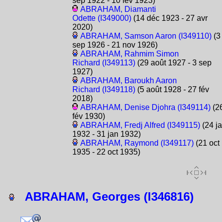
sep 1922 - 10 fév 1923)
ABRAHAM, Diamanti
Odette (I349000)
(14 déc 1923 - 27 avr
2020)
ABRAHAM, Samson Aaron (I349110)
(3
sep 1926 - 21 nov 1926)
ABRAHAM, Rahmim Simon
Richard (I349113)
(29 août 1927 - 3 sep
1927)
ABRAHAM, Baroukh Aaron
Richard (I349118)
(5 août 1928 - 27 fév
2018)
ABRAHAM, Denise Djohra (I349114)
(2
fév 1930)
ABRAHAM, Fredj Alfred (I349115)
(24 j
1932 - 31 jan 1932)
ABRAHAM, Raymond (I349117)
(21 oct
1935 - 22 oct 1935)
ABRAHAM, Georges (I346816)