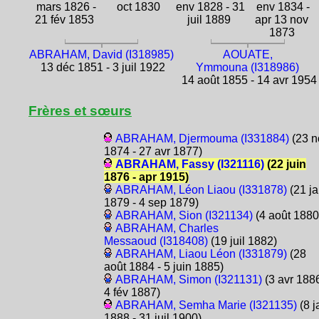
mars 1826 -
oct 1830
env 1828 - 31
env 1834 -
21 fév 1853
juil 1889
apr 13 nov
1873
ABRAHAM, David (I318985)
AOUATE,
13 déc 1851 - 3 juil 1922
Ymmouna (I318986)
14 août 1855 - 14 avr 1954
Frères et sœurs
ABRAHAM, Djermouma (I331884)
(23 n
1874 - 27 avr 1877)
ABRAHAM, Fassy (I321116)
(22 juin
1876 - apr 1915)
ABRAHAM, Léon Liaou (I331878)
(21 j
1879 - 4 sep 1879)
ABRAHAM, Sion (I321134)
(4 août 1880
ABRAHAM, Charles
Messaoud (I318408)
(19 juil 1882)
ABRAHAM, Liaou Léon (I331879)
(28
août 1884 - 5 juin 1885)
ABRAHAM, Simon (I321131)
(3 avr 1886
4 fév 1887)
ABRAHAM, Semha Marie (I321135)
(8 j
1888 - 31 juil 1900)