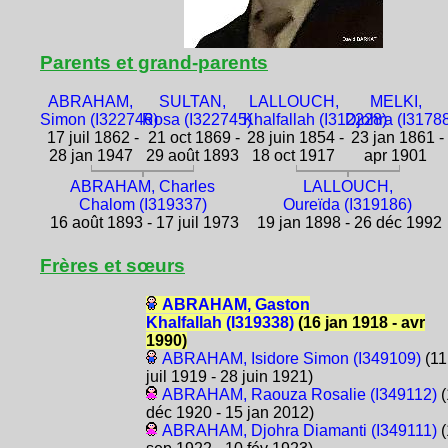
Parents et grand-parents
ABRAHAM,
SULTAN,
LALLOUCH,
MELKI,
Simon (I322746)
Rosa (I322745)
Khalfallah (I312228)
Djohra (I3178
17 juil 1862 -
21 oct 1869 -
28 juin 1854 -
23 jan 1861 -
28 jan 1947
29 août 1893
18 oct 1917
apr 1901
ABRAHAM, Charles
LALLOUCH,
Chalom (I319337)
Oureïda (I319186)
16 août 1893 - 17 juil 1973
19 jan 1898 - 26 déc 1992
Frères et sœurs
ABRAHAM, Gaston
Khalfallah (I319338)
(16 jan 1918 - avr
1990)
ABRAHAM, Isidore Simon (I349109)
(11
juil 1919 - 28 juin 1921)
ABRAHAM, Raouza Rosalie (I349112)
(
déc 1920 - 15 jan 2012)
ABRAHAM, Djohra Diamanti (I349111)
(