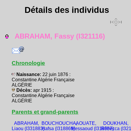
Détails des individus
ABRAHAM, Fassy (I321116)
Chronologie
Naissance:
22 juin 1876 :
Constantine Algérie Française
ALGÉRIE
Décès:
apr 1915 :
Constantine Algérie Française
ALGÉRIE
Parents et grand-parents
ABRAHAM,
BOUCHOUCHA,
AOUATE,
DOUKHAN,
Liaou (I331883)
Hafsa (I318869)
Messaoud (I318987)
Rébecca (I321