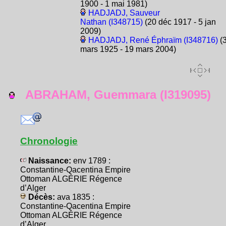
1900 - 1 mai 1981)
HADJADJ, Sauveur
Nathan (I348715)
(20 déc 1917 - 5 jan
2009)
HADJADJ, René Éphraïm (I348716)
(
mars 1925 - 19 mars 2004)
ABRAHAM, Guemmara (I319095)
Chronologie
Naissance:
env 1789 :
Constantine-Qacentina Empire
Ottoman ALGÉRIE Régence
d’Alger
Décès:
ava 1835 :
Constantine-Qacentina Empire
Ottoman ALGÉRIE Régence
d’Alger