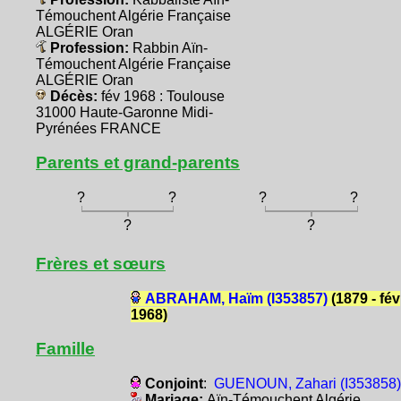
Témouchent Algérie Française
ALGÉRIE Oran
Profession:
Rabbin Aïn-
Témouchent Algérie Française
ALGÉRIE Oran
Décès:
fév 1968 : Toulouse
31000 Haute-Garonne Midi-
Pyrénées FRANCE
Parents et grand-parents
?
?
?
?
?
?
Frères et sœurs
ABRAHAM, Haïm (I353857)
(1879 - fév
1968)
Famille
Conjoint
:
GUENOUN, Zahari (I353858)
Mariage:
Aïn-Témouchent Algérie