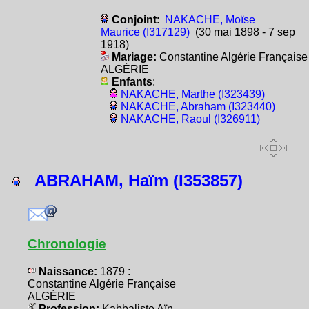
Conjoint
:
NAKACHE, Moïse
Maurice (I317129)
(30 mai 1898 - 7 sep
1918)
Mariage:
Constantine Algérie Française
ALGÉRIE
Enfants
:
NAKACHE, Marthe (I323439)
NAKACHE, Abraham (I323440)
NAKACHE, Raoul (I326911)
ABRAHAM, Haïm (I353857)
Chronologie
Naissance:
1879 :
Constantine Algérie Française
ALGÉRIE
Profession:
Kabbaliste Aïn-