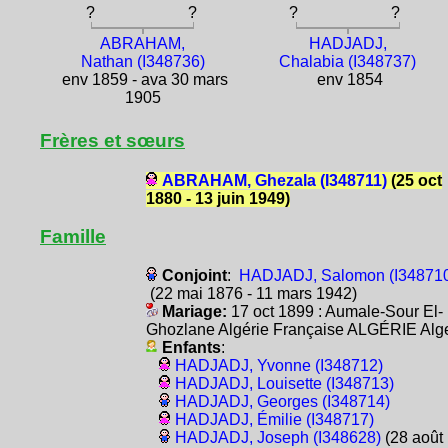
?
?
?
?
ABRAHAM,
HADJADJ,
Nathan (I348736)
Chalabia (I348737)
env 1859 - ava 30 mars
env 1854
1905
Frères et sœurs
ABRAHAM, Ghezala (I348711)
(25 oct
1880 - 13 juin 1949)
Famille
Conjoint
:
HADJADJ, Salomon (I34871
(22 mai 1876 - 11 mars 1942)
Mariage:
17 oct 1899 : Aumale-Sour El-
Ghozlane Algérie Française ALGÉRIE Alg
Enfants
:
HADJADJ, Yvonne (I348712)
HADJADJ, Louisette (I348713)
HADJADJ, Georges (I348714)
HADJADJ, Émilie (I348717)
HADJADJ, Joseph (I348628)
(28 août