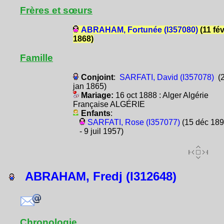
Frères et sœurs
ABRAHAM, Fortunée (I357080)
(11 fé
1868)
Famille
Conjoint
:
SARFATI, David (I357078)
(
jan 1865)
Mariage:
16 oct 1888 : Alger Algérie
Française ALGÉRIE
Enfants
:
SARFATI, Rose (I357077)
(15 déc 18
- 9 juil 1957)
ABRAHAM, Fredj (I312648)
Chronologie