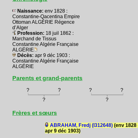
Naissance:
env 1828 :
Constantine-Qacentina Empire
Ottoman ALGÉRIE Régence
d’Alger
Profession:
18 juil 1862 :
Marchand de Tissus
Constantine Algérie Française
ALGÉRIE
Décès:
apr 9 déc 1903 :
Constantine Algérie Française
ALGÉRIE
Parents et grand-parents
?
?
?
?
?
?
Frères et sœurs
ABRAHAM, Fredj (I312648)
(env 1828 
apr 9 déc 1903)