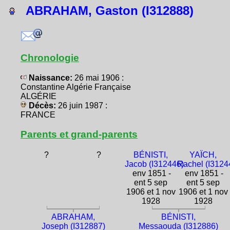
ABRAHAM, Gaston (I312888)
Chronologie
Naissance:
26 mai 1906 :
Constantine Algérie Française
ALGÉRIE
Décès:
26 juin 1987 :
FRANCE
Parents et grand-parents
?
?
BÉNISTI,
YAÏCH,
Jacob (I312446)
Rachel (I3124
env 1851 -
env 1851 -
ent 5 sep
ent 5 sep
1906 et 1 nov
1906 et 1 nov
1928
1928
ABRAHAM,
BÉNISTI,
Joseph (I312887)
Messaouda (I312886)