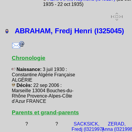
1935 - 22 oct 1935)
ABRAHAM, Fredj Henri (I325045)
Chronologie
Naissance:
3 juil 1930 :
Constantine Algérie Française
ALGÉRIE
Décès:
22 sep 2006 :
Marseille 13004 Bouches-du-
Rhône Provence-Alpes-Côte
d'Azur FRANCE
Parents et grand-parents
?
?
SACKSICK,
ZERAD,
Fredj (I321997)
Anna (I321998