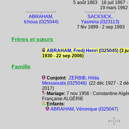
5 août 1863
16 juil 1867 -
19 mars 1962
ABRAHAM,
SACKSICK,
Ichoua (I325044)
Yasmina (I323113)
7 fév 1899 - 2 sep 1993
Frères et sœurs
ABRAHAM, Fredj Henri (I325045)
(3 ju
1930 - 22 sep 2006)
Famille
Conjoint
:
ZERBIB, Hilda
Messaouda (I325046)
(22 déc 1927 - 2 dé
2017)
Mariage:
7 nov 1956 : Constantine Algér
Française ALGÉRIE
Enfants
:
ABRAHAM, Véronique (I325047)