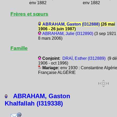
env 1882
env 1882
Frères et sœurs
ABRAHAM, Gaston (I312888)
(26 mai
1906 - 26 juin 1987)
ABRAHAM, Julie (I312890)
(3 sep 1921 
8 mars 2006)
Famille
Conjoint
:
DRAÏ, Esther (I312889)
(9 dé
1906 - oct 1996)
Mariage:
env 1930 : Constantine Algéri
Française ALGÉRIE
ABRAHAM, Gaston
Khalfallah (I319338)