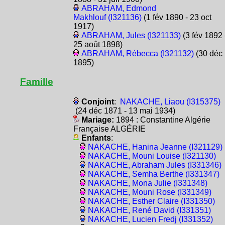
ABRAHAM, Edmond
Makhlouf (I321136)
(1 fév 1890 - 23 oct
1917)
ABRAHAM, Jules (I321133)
(3 fév 1892 
25 août 1898)
ABRAHAM, Rébecca (I321132)
(30 déc
1895)
Famille
Conjoint
:
NAKACHE, Liaou (I315375)
(24 déc 1871 - 13 mai 1934)
Mariage:
1894 : Constantine Algérie
Française ALGÉRIE
Enfants
:
NAKACHE, Hanina Jeanne (I321129)
NAKACHE, Mouni Louise (I321130)
NAKACHE, Abraham Jules (I331346)
NAKACHE, Semha Berthe (I331347)
NAKACHE, Mona Julie (I331348)
NAKACHE, Mouni Rose (I331349)
NAKACHE, Esther Claire (I331350)
NAKACHE, René David (I331351)
NAKACHE, Lucien Fredj (I331352)