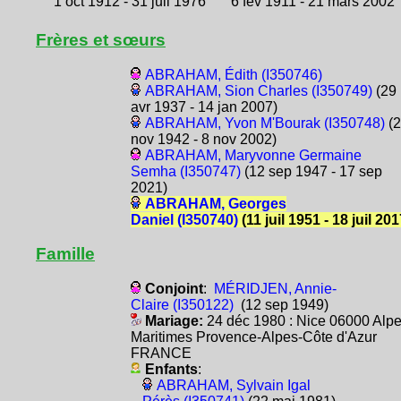
1 oct 1912 - 31 juil 1976
6 fév 1911 - 21 mars 2002
Frères et sœurs
ABRAHAM, Édith (I350746)
ABRAHAM, Sion Charles (I350749)
(29
avr 1937 - 14 jan 2007)
ABRAHAM, Yvon M'Bourak (I350748)
(2
nov 1942 - 8 nov 2002)
ABRAHAM, Maryvonne Germaine
Semha (I350747)
(12 sep 1947 - 17 sep
2021)
ABRAHAM, Georges
Daniel (I350740)
(11 juil 1951 - 18 juil 201
Famille
Conjoint
:
MÉRIDJEN, Annie-
Claire (I350122)
(12 sep 1949)
Mariage:
24 déc 1980 : Nice 06000 Alpe
Maritimes Provence-Alpes-Côte d'Azur
FRANCE
Enfants
:
ABRAHAM, Sylvain Igal