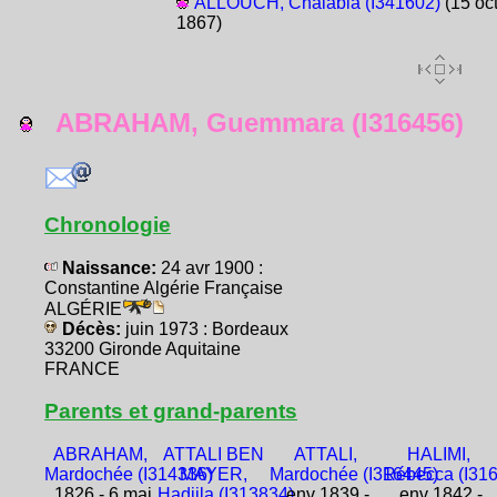
ALLOUCH, Chalabia (I341602)
(15 oc
1867)
ABRAHAM, Guemmara (I316456)
Chronologie
Naissance:
24 avr 1900 :
Constantine Algérie Française
ALGÉRIE
Décès:
juin 1973 : Bordeaux
33200 Gironde Aquitaine
FRANCE
Parents et grand-parents
ABRAHAM,
ATTALI BEN
ATTALI,
HALIMI,
Mardochée (I314336)
MAYER,
Mardochée (I316445)
Rébecca (I31
1826 - 6 mai
Hadjila (I313834)
env 1839 -
env 1842 -