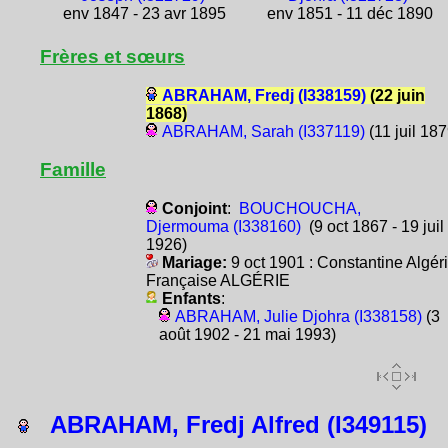
env 1847 - 23 avr 1895
env 1851 - 11 déc 1890
Frères et sœurs
ABRAHAM, Fredj (I338159)
(22 juin
1868)
ABRAHAM, Sarah (I337119)
(11 juil 187
Famille
Conjoint
:
BOUCHOUCHA,
Djermouma (I338160)
(9 oct 1867 - 19 juil
1926)
Mariage:
9 oct 1901 : Constantine Algér
Française ALGÉRIE
Enfants
:
ABRAHAM, Julie Djohra (I338158)
(3
août 1902 - 21 mai 1993)
ABRAHAM, Fredj Alfred (I349115)