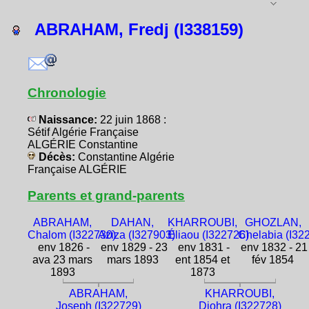
ABRAHAM, Fredj (I338159)
Chronologie
Naissance:
22 juin 1868 :
Sétif Algérie Française
ALGÉRIE Constantine
Décès:
Constantine Algérie
Française ALGÉRIE
Parents et grand-parents
ABRAHAM,
DAHAN,
KHARROUBI,
GHOZLAN,
Chalom (I322730)
Aziza (I327903)
Éliaou (I322726)
Chelabia (I32
env 1826 -
env 1829 - 23
env 1831 -
env 1832 - 21
ava 23 mars
mars 1893
ent 1854 et
fév 1854
1893
1873
ABRAHAM,
KHARROUBI,
Joseph (I322729)
Djohra (I322728)