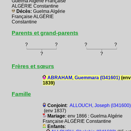
Guelma Algérie Française
ALGÉRIE Constantine
Décès:
Guelma Algérie
Française ALGÉRIE
Constantine
Parents et grand-parents
?
?
?
?
?
?
Frères et sœurs
ABRAHAM, Guemmara (I341601)
(env
1839)
Famille
Conjoint
:
ALLOUCH, Joseph (I341600)
(env 1837)
Mariage:
env 1866 : Guelma Algérie
Française ALGÉRIE Constantine
Enfants
: