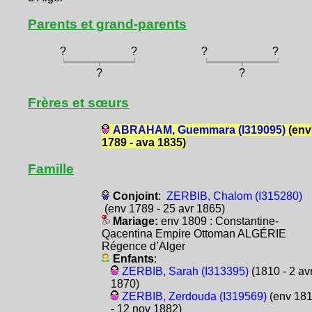
Parents et grand-parents
?
?
?
?
?
?
Frères et sœurs
ABRAHAM, Guemmara (I319095)
(env
1789 - ava 1835)
Famille
Conjoint
:
ZERBIB, Chalom (I315280)
(env 1789 - 25 avr 1865)
Mariage:
env 1809 : Constantine-
Qacentina Empire Ottoman ALGÉRIE
Régence d’Alger
Enfants
:
ZERBIB, Sarah (I313395)
(1810 - 2 av
1870)
ZERBIB, Zerdouda (I319569)
(env 18
- 12 nov 1882)