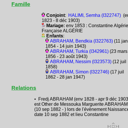
Famille
Conjoint
:
HALIMI, Semha (I322747)
(e
1823 - 8 déc 1903)
Mariage:
env 1853 : Constantine Algéri
Française ALGÉRIE
Enfants
:
ABRAHAM, Bendkia (I322763)
(11 jan
1854 - 14 juin 1943)
ABRAHAM, Turkia (I342961)
(23 mars
1856 - 23 août 1943)
ABRAHAM, Nessim (I323573)
(12 juil
1858)
ABRAHAM, Simon (I322746)
(17 juil
1862 - 28 jan 1947)
Relations
• Fredj ABRAHAM (env 1828 - apr 9 déc 1903
est Other de Messouka Marguerite ABRAHAM
(10 sep 1882 - ) lors de l'évènement Naissanc
date 10 sep 1882 et lieu Constantine