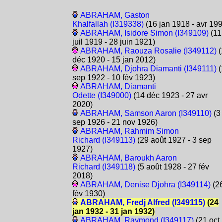
ABRAHAM, Gaston
Khalfallah (I319338)
(16 jan 1918 - avr 19
ABRAHAM, Isidore Simon (I349109)
(11
juil 1919 - 28 juin 1921)
ABRAHAM, Raouza Rosalie (I349112)
(
déc 1920 - 15 jan 2012)
ABRAHAM, Djohra Diamanti (I349111)
(
sep 1922 - 10 fév 1923)
ABRAHAM, Diamanti
Odette (I349000)
(14 déc 1923 - 27 avr
2020)
ABRAHAM, Samson Aaron (I349110)
(3
sep 1926 - 21 nov 1926)
ABRAHAM, Rahmim Simon
Richard (I349113)
(29 août 1927 - 3 sep
1927)
ABRAHAM, Baroukh Aaron
Richard (I349118)
(5 août 1928 - 27 fév
2018)
ABRAHAM, Denise Djohra (I349114)
(2
fév 1930)
ABRAHAM, Fredj Alfred (I349115)
(24
jan 1932 - 31 jan 1932)
ABRAHAM, Raymond (I349117)
(21 oct