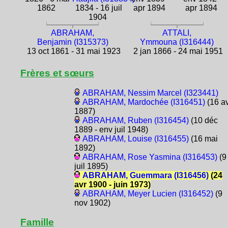
1862
1834 - 16 juil
apr 1894
apr 1894
1904
ABRAHAM,
ATTALI,
Benjamin (I315373)
Ymmouna (I316444)
13 oct 1861 - 31 mai 1923
2 jan 1866 - 24 mai 1951
Frères et sœurs
ABRAHAM, Nessim Marcel (I323441)
ABRAHAM, Mardochée (I316451)
(16 a
1887)
ABRAHAM, Ruben (I316454)
(10 déc
1889 - env juil 1948)
ABRAHAM, Louise (I316455)
(16 mai
1892)
ABRAHAM, Rose Yasmina (I316453)
(9
juil 1895)
ABRAHAM, Guemmara (I316456)
(24
avr 1900 - juin 1973)
ABRAHAM, Meyer Lucien (I316452)
(9
nov 1902)
Famille