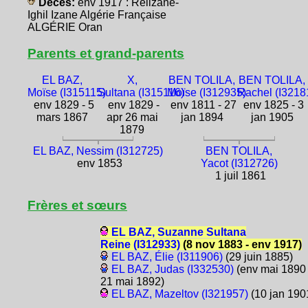
Décès:
env 1917 : Relizane-
Ighil Izane Algérie Française
ALGÉRIE Oran
Parents et grand-parents
EL BAZ,
X,
BEN TOLILA,
BEN TOLILA,
Moïse (I315115)
Sultana (I315116)
Moïse (I312935)
Rachel (I3218
env 1829 - 5
env 1829 -
env 1811 - 27
env 1825 - 3
mars 1867
apr 26 mai
jan 1894
jan 1905
1879
EL BAZ, Nessim (I312725)
BEN TOLILA,
env 1853
Yacot (I312726)
1 juil 1861
Frères et sœurs
EL BAZ, Suzanne Sultana
Reine (I312933)
(8 nov 1883 - env 1917)
EL BAZ, Élie (I311906)
(29 juin 1885)
EL BAZ, Judas (I332530)
(env mai 1890 
21 mai 1892)
EL BAZ, Mazeltov (I321957)
(10 jan 190