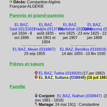
Décès:
Constantine Algérie
Française ALGÉRIE
Parents et grand-parents
EL BAZ,
EL BAZ,
EL BAZ,
EL BAZ,
Saül (I313182)
Hadjila (I313718)
Khalfallah (I320384)
Djermouma (I
juil 1834 - 8
août 1835 -
env 1825 - 23
env 1825 - 22
oct 1896
ent 1901 et
jan 1907
jan 1869
1904
EL BAZ, Meyer (I316907)
EL BAZ, Bendkia (I316919)
25 sep 1855
14 déc 1855 - 10 fév 1930
Frères et sœurs
EL BAZ, Turkia (I316920)
(17 jan 1882)
EL BAZ, Sultana (I338948)
(16 juil 188
Famille
Conjoint
:
EL BAZ, Nathan (I338947)
(2
nov 1881 - 1916)
Mariage:
24 mai 1911 : Constantine