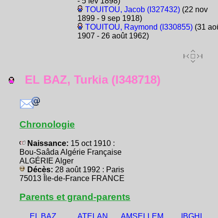
- 5 fév 1898)
TOUITOU, Jacob (I327432)
(22 nov
1899 - 9 sep 1918)
TOUITOU, Raymond (I330855)
(31 ao
1907 - 26 août 1962)
EL BAZ, Turkia (I348718)
Chronologie
Naissance:
15 oct 1910 :
Bou-Saâda Algérie Française
ALGÉRIE Alger
Décès:
28 août 1992 : Paris
75013 Île-de-France FRANCE
Parents et grand-parents
EL BAZ,
ATELAN,
AMSELLEM,
IBGHI,