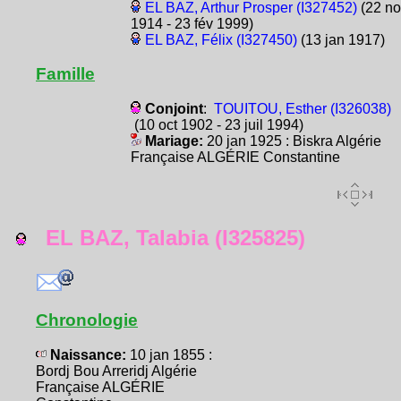
EL BAZ, Arthur Prosper (I327452)
(22 no
1914 - 23 fév 1999)
EL BAZ, Félix (I327450)
(13 jan 1917)
Famille
Conjoint
:
TOUITOU, Esther (I326038)
(10 oct 1902 - 23 juil 1994)
Mariage:
20 jan 1925 : Biskra Algérie
Française ALGÉRIE Constantine
EL BAZ, Talabia (I325825)
Chronologie
Naissance:
10 jan 1855 :
Bordj Bou Arreridj Algérie
Française ALGÉRIE