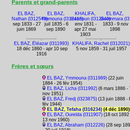
Parents et grand-parents
EL BAZ,
EL BAZ,
KHALIFA,
EL BAZ,
Nathan (I312548)
Ymmouna (I312418)
Hannoun (I312640)
Guemmara (I3
sep 1833 - 27
juil 1835 - 6
env 1831 -
1833 - 9 nov
juin 1869
sep 1890
apr 27 mai
1898
1903
EL BAZ, Éléazar (I311993)
KHALIFA, Rachel (I312021)
18 déc 1860 - apr 10 sep
5 nov 1859 - 31 juil 1957
1916
Frères et sœurs
EL BAZ, Ymmouna (I311989)
(22 juin
1884 - 26 fév 1954)
EL BAZ, Licha (I311992)
(6 mars 1886 - 
nov 1951)
EL BAZ, Fredj (I323875)
(13 juin 1888 - 
fév 1944)
EL BAZ, Tefaha (I316234)
(4 déc 1890)
EL BAZ, Oureïda (I311907)
(18 oct 1892 
13 nov 1960)
EL BAZ, Abraham (I312226)
(28 sep 18