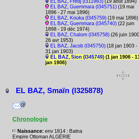
EL BAZ, Fredj (I311983)
(19 août 1894)
EL BAZ, Guemmara (I345751)
(19 mai
1896 - 27 mai 1896)
EL BAZ, Kouka (I345759)
(19 mai 1896)
EL BAZ, Guemmara (I345740)
(22 juin
1898 - 19 déc 1974)
EL BAZ, Chalom (I345758)
(26 juin 1900
26 avr 1953)
EL BAZ, Jacob (I345750)
(18 jan 1903 -
31 jan 1903)
EL BAZ, Sion (I345749)
(1 jan 1906 - 1
jan 1906)
EL BAZ, Smaïn (I325878)
Chronologie
Naissance:
env 1814 : Batna
Empire Ottoman ALGÉRIE