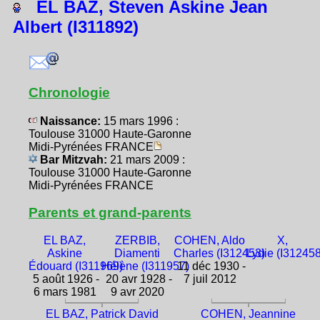
EL BAZ, Steven Askine Jean
Albert (I311892)
Chronologie
Naissance:
15 mars 1996 :
Toulouse 31000 Haute-Garonne
Midi-Pyrénées FRANCE
Bar Mitzvah:
21 mars 2009 :
Toulouse 31000 Haute-Garonne
Midi-Pyrénées FRANCE
Parents et grand-parents
EL BAZ,
ZERBIB,
COHEN, Aldo
X,
Askine
Diamenti
Charles (I312453)
Lydie (I312458
Édouard (I311969)
Hélène (I311957)
11 déc 1930 -
5 août 1926 -
20 avr 1928 -
7 juil 2012
6 mars 1981
9 avr 2020
EL BAZ, Patrick David
COHEN, Jeannine