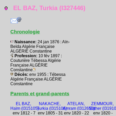
EL BAZ, Turkia (I327446)
Chronologie
Naissance:
24 jan 1876 : Aïn-
Beïda Algérie Française
ALGÉRIE Constantine
Profession:
10 fév 1897 :
Couturière Tébessa Algérie
Française ALGÉRIE
Constantine
Décès:
env 1955 : Tébessa
Algérie Française ALGÉRIE
Constantine
Parents et grand-parents
EL BAZ,
NAKACHE,
ATELAN,
ZEMMOUR,
Haïm (I315105)
Turkia (I315106)
Amram (I312650)
Esther (I3191
env 1812 - 7
env 1805 - 31
env 1820 - 22
env 1820 -