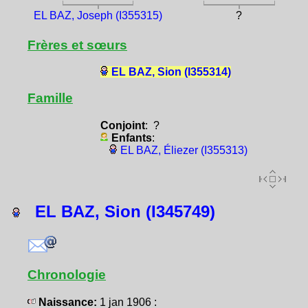
EL BAZ, Joseph (I355315)
?
Frères et sœurs
EL BAZ, Sion (I355314)
Famille
Conjoint
: ?
Enfants
:
EL BAZ, Éliezer (I355313)
EL BAZ, Sion (I345749)
Chronologie
Naissance:
1 jan 1906 :