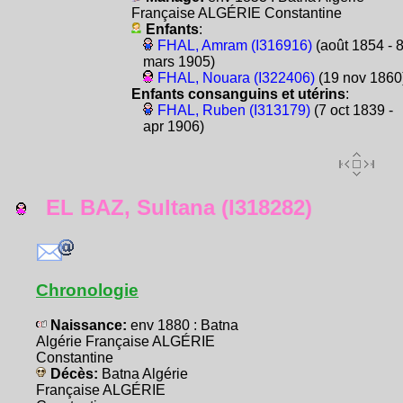
Française ALGÉRIE Constantine
Enfants
:
FHAL, Amram (I316916)
(août 1854 - 
mars 1905)
FHAL, Nouara (I322406)
(19 nov 1860
Enfants consanguins et utérins
:
FHAL, Ruben (I313179)
(7 oct 1839 -
apr 1906)
EL BAZ, Sultana (I318282)
Chronologie
Naissance:
env 1880 : Batna
Algérie Française ALGÉRIE
Constantine
Décès:
Batna Algérie
Française ALGÉRIE