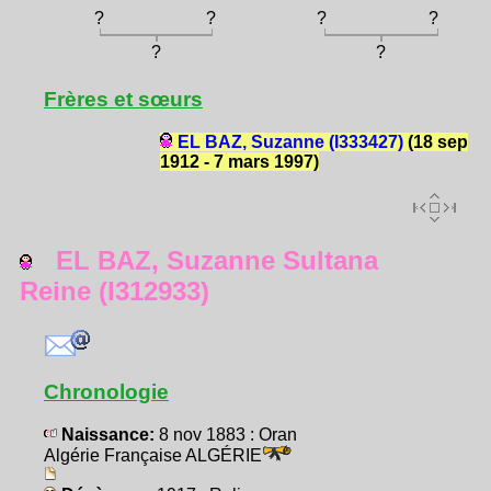
?
?
?
?
?
?
Frères et sœurs
EL BAZ, Suzanne (I333427)
(18 sep
1912 - 7 mars 1997)
EL BAZ, Suzanne Sultana
Reine (I312933)
Chronologie
Naissance:
8 nov 1883 : Oran
Algérie Française ALGÉRIE