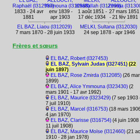
EL BAZ,
ALLOUCH,
MELKI,
ALLOUCH,
Raphaël (I312987)
Ymmouna (I312988)
Khalfallah (I312999)
Zmirda (I3130
1833 - 24 avr
env 1839 -
1 août 1851 -
27 mars 1851
1881
apr 1903
17 déc 1934
- 21 fév 1891
EL BAZ, Liaou (I312029)
MELKI, Sultana (I312030)
7 mars 1870 - 28 juin 1933
24 sep 1878 - apr 1946
Frères et sœurs
EL BAZ, Robert (I327453)
EL BAZ, Sylvain Judas (I327451)
(22
juin 1897)
EL BAZ, Rose Zmirda (I312085)
(26 mar
1899)
EL BAZ, Alice Ymmouna (I323430)
(2
mars 1901 - 17 avr 1992)
EL BAZ, Maurice (I323429)
(7 sep 1903 
7 juil 1910)
EL BAZ, Marcel (I316753)
(18 mars 1906
4 jan 1970)
EL BAZ, Clarisse (I316754)
(4 juin 1908 
11 juil 1908)
EL BAZ, Maurice Moïse (I312460)
(21 ao
1910 - 28 jan 1978)