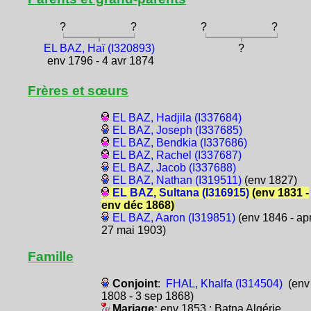
?
?
?
?
EL BAZ, Haï (I320893)
?
env 1796 - 4 avr 1874
Frères et sœurs
EL BAZ, Hadjila (I337684)
EL BAZ, Joseph (I337685)
EL BAZ, Bendkia (I337686)
EL BAZ, Rachel (I337687)
EL BAZ, Jacob (I337688)
EL BAZ, Nathan (I319511)
(env 1827)
EL BAZ, Sultana (I316915)
(env 1831 -
env déc 1868)
EL BAZ, Aaron (I319851)
(env 1846 - ap
27 mai 1903)
Famille
Conjoint
:
FHAL, Khalfa (I314504)
(env
1808 - 3 sep 1868)
Mariage:
env 1853 : Batna Algérie