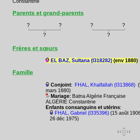
Constantine
Parents et grand-parents
?
?
?
?
?
?
Frères et sœurs
EL BAZ, Sultana (I318282)
(env 1880)
Famille
Conjoint
:
FHAL, Khalfallah (I313868)
(
mars 1880)
Mariage:
Batna Algérie Française
ALGÉRIE Constantine
Enfants consanguins et utérins
:
FHAL, Gabriel (I335396)
(15 août 1906
26 déc 1975)