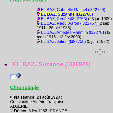
EL BAZ, Gabrielle Rachel (I322759)
EL BAZ, Suzanne (I322760)
EL BAZ, Renée (I322756)
(23 jan 1909)
EL BAZ, Raoul Aaron (I322757)
(2 sep
1911 - 26 oct 1988)
EL BAZ, Amédée Rahmim (I322761)
(2
mars 1916 - 18 fév 2000)
EL BAZ, Julien (I322758)
(5 juin 1922)
EL BAZ, Suzanne (I338928)
Chronologie
Naissance:
24 août 1920 :
Constantine Algérie Française
ALGÉRIE
Décès:
5 fév 1982 : FRANCE