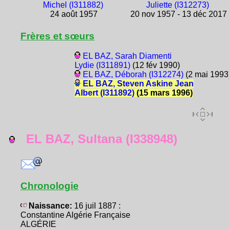
Michel (I311882)
Juliette (I312273)
24 août 1957
20 nov 1957 - 13 déc 2017
Frères et sœurs
EL BAZ, Sarah Diamenti
Lydie (I311891)
(12 fév 1990)
EL BAZ, Déborah (I312274)
(2 mai 1993
EL BAZ, Steven Askine Jean
Albert (I311892)
(15 mars 1996)
EL BAZ, Sultana (I338948)
Chronologie
Naissance:
16 juil 1887 :
Constantine Algérie Française
ALGÉRIE