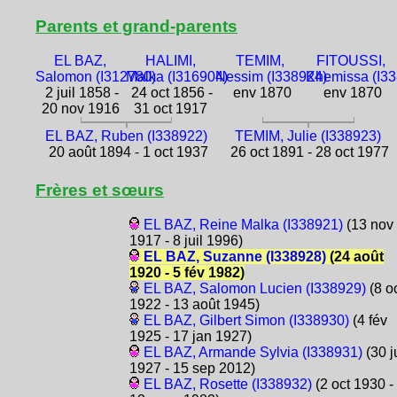
Parents et grand-parents
EL BAZ,
HALIMI,
TEMIM,
FITOUSSI,
Salomon (I312780)
Malka (I316904)
Nessim (I338924)
Khemissa (I3
2 juil 1858 -
24 oct 1856 -
env 1870
env 1870
20 nov 1916
31 oct 1917
EL BAZ, Ruben (I338922)
TEMIM, Julie (I338923)
20 août 1894 - 1 oct 1937
26 oct 1891 - 28 oct 1977
Frères et sœurs
EL BAZ, Reine Malka (I338921)
(13 nov
1917 - 8 juil 1996)
EL BAZ, Suzanne (I338928)
(24 août
1920 - 5 fév 1982)
EL BAZ, Salomon Lucien (I338929)
(8 o
1922 - 13 août 1945)
EL BAZ, Gilbert Simon (I338930)
(4 fév
1925 - 17 jan 1927)
EL BAZ, Armande Sylvia (I338931)
(30 ju
1927 - 15 sep 2012)
EL BAZ, Rosette (I338932)
(2 oct 1930 -