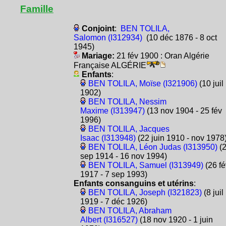
Famille
Conjoint
:
BEN TOLILA,
Salomon (I312934)
(10 déc 1876 - 8 oct
1945)
Mariage:
21 fév 1900 : Oran Algérie
Française ALGÉRIE
Enfants
:
BEN TOLILA, Moïse (I321906)
(10 juil
1902)
BEN TOLILA, Nessim
Maxime (I313947)
(13 nov 1904 - 25 fév
1996)
BEN TOLILA, Jacques
Isaac (I313948)
(22 juin 1910 - nov 1978
BEN TOLILA, Léon Judas (I313950)
(
sep 1914 - 16 nov 1994)
BEN TOLILA, Samuel (I313949)
(26 fé
1917 - 7 sep 1993)
Enfants consanguins et utérins
:
BEN TOLILA, Joseph (I321823)
(8 juil
1919 - 7 déc 1926)
BEN TOLILA, Abraham
Albert (I316527)
(18 nov 1920 - 1 juin