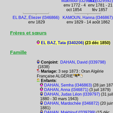
Makhlouf (I329591)
Tata (I329592)
env 1772 - 4
env 1781 - 21
oct 1854
fév 1857
EL BAZ, Éliezer (I346866)
KAMOUN, Hanna (I346867)
env 1829
env 1829 - 14 août 1862
Frères et sœurs
EL BAZ, Tata (I340206)
(23 déc 1850)
Famille
Conjoint
:
DAHAN, David (I339798)
(1838)
Mariage:
3 sep 1873 : Oran Algérie
Française ALGÉRIE
Enfants
:
DAHAN, Semha (I346863)
(28 jan 187
DAHAN, Anna (I346871)
(3 juil 1879)
DAHAN, Judas Léon (I339797)
(31 juil
1880 - 30 mars 1943)
DAHAN, Mardochée (I346872)
(20 jui
1881)
DAHAN, Makhlouf (I339799)
(15 déc