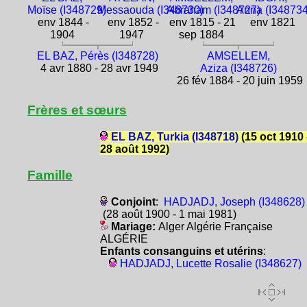
Moïse (I348729)
Messaouda (I348730)
Abraham (I348727)
Anna (I348734
env 1844 -
env 1852 -
env 1815 - 21
env 1821
1904
1947
sep 1884
EL BAZ, Pérès (I348728)
AMSELLEM,
4 avr 1880 - 28 avr 1949
Aziza (I348726)
26 fév 1884 - 20 juin 1959
Frères et sœurs
EL BAZ, Turkia (I348718)
(15 oct 1910 
28 août 1992)
Famille
Conjoint
:
HADJADJ, Joseph (I348628)
(28 août 1900 - 1 mai 1981)
Mariage:
Alger Algérie Française
ALGÉRIE
Enfants consanguins et utérins
:
HADJADJ, Lucette Rosalie (I348627)