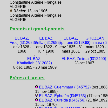
Constantine Algérie Française
ALGÉRIE
Décès:
13 jan 1906 :
Constantine Algérie Française
ALGÉRIE
Parents et grand-parents
EL BAZ,
EL BAZ,
EL BAZ,
GHOZLAN,
Fredj (I312682)
Driffa (I312683)
Éphraïm (I313422)
Guemmara (I3
env 1828 -
env 1822 - 9
env 1835 - 31
mars 1829 -
1868
juin 1900
mars 1881
29 oct 1885
EL BAZ,
EL BAZ, Zmirda (I312490)
Khalfallah (I312082)
28 oct 1867
8 déc 1865 - 20 mai 1909
Frères et sœurs
EL BAZ, Guemmara (I345752)
(oct 1888 
13 nov 1888)
EL BAZ, Éphraïm (I345753)
(17 sep 188
EL BAZ, Oureïda (I345756)
(21 fév 1892 
15 avr 1970)