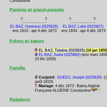
Constantine
Parents et grand-parents
?
?
?
?
EL BAZ, Hannoun (I325826)
EL BAZ, Lakri (I325827)
env 1810 - apr 4 déc 1873
env 1834 - apr 4 déc 1873
Frères et sœurs
EL BAZ, Talabia (I325825)
(10 jan 1855
EL BAZ, Sassi (I325882)
(env mars 1856
25 fév 1858)
Famille
Conjoint
:
GUEDJ, Joseph (I325828)
(1
août 1833)
Mariage:
4 déc 1873 : Batna Algérie
Française ALGÉRIE Constantine
Relations