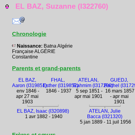
EL BAZ, Suzanne (I322760)
Chronologie
Naissance:
Batna Algérie
Française ALGÉRIE
Constantine
Parents et grand-parents
EL BAZ,
FHAL,
ATELAN,
GUEDJ,
Aaron (I319851)
Esther (I319852)
Rahmim (I317290)
Rachel (I3172
env 1846 -
1846 - 1937
5 sep 1851 -
16 mars 1857
apr 27 mai
apr mai 1901
- apr mai
1903
1901
EL BAZ, Isaac (I320898)
ATELAN, Julie
1 avr 1882 - 1940
Bacca (I321320)
5 jan 1889 - 11 juil 1956
Frères et sœurs