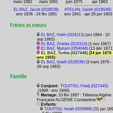
mars 1882
mars 1891
juin 1875
apr 1863
EL BAZ, Jacob (I318539)
ATELAN, Sarah (I318540)
env 1836 - 24 fév 1891
env 1841 - apr 28 jan 1903
Frères et sœurs
EL BAZ, Haïm (I319113)
(oct 1864 - 10
sep 1865)
EL BAZ, Zmirda (I319114)
(1 nov 1867)
EL BAZ, Myriam (I354048)
(13 déc 1871
EL BAZ, Turkia (I327446)
(24 jan 1876 
env 1955)
EL BAZ, Israël (I318536)
(3 mars 1878 -
28 sep 1963)
Famille
Conjoint
:
TOUITOU, Fredj (I327445)
(1868 - env 1949)
Mariage:
10 fév 1897 : Tébessa Algérie
Française ALGÉRIE Constantine
Enfants
:
TOUITOU, Israël (I330886)
(31 jan 18