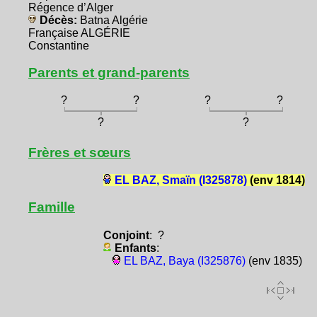
Régence d’Alger
Décès:
Batna Algérie
Française ALGÉRIE
Constantine
Parents et grand-parents
?
?
?
?
?
?
Frères et sœurs
EL BAZ, Smaïn (I325878)
(env 1814)
Famille
Conjoint
: ?
Enfants
:
EL BAZ, Baya (I325876)
(env 1835)