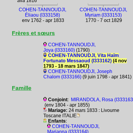
ava 1816
COHEN-TANNOUDJI,
COHEN-TANNOUDJI,
Éliaou (I333158)
Myriam (I333153)
env 1762 - apr 1833
1770 - 7 oct 1829
Frères et sœurs
COHEN-TANNOUDJI,
Joya (I333160)
(1790)
COHEN-TANNOUDJI, Vita Haïm
Fortunato Messaoud (I333162)
(4 nov
1793 - 18 mars 1847)
COHEN-TANNOUDJI, Joseph
Chalom (I333166)
(9 juin 1798 - apr 1841)
Famille
Conjoint
:
MIRANDOLA, Rosa (I333163
(env 1804 - apr 1855)
Mariage:
24 mars 1833 : Livourne
Toscane ITALIE
Enfants
:
COHEN-TANNOUDJI,
Marianna (I333164)