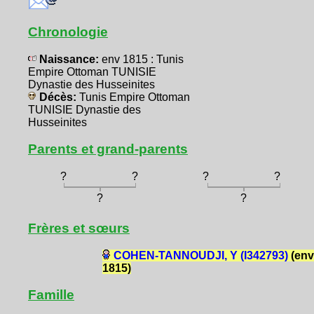
Chronologie
Naissance:
env 1815 : Tunis
Empire Ottoman TUNISIE
Dynastie des Husseinites
Décès:
Tunis Empire Ottoman
TUNISIE Dynastie des
Husseinites
Parents et grand-parents
?
?
?
?
?
?
Frères et sœurs
COHEN-TANNOUDJI, Y (I342793)
(env
1815)
Famille