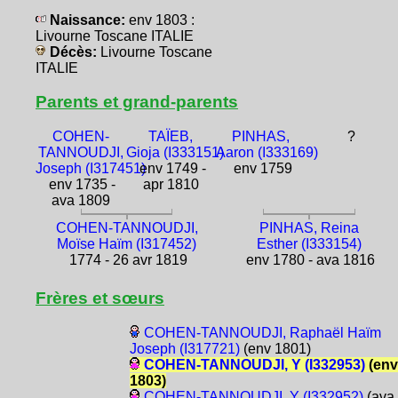
Naissance:
env 1803 :
Livourne Toscane ITALIE
Décès:
Livourne Toscane
ITALIE
Parents et grand-parents
COHEN-
TAÏEB,
PINHAS,
?
TANNOUDJI,
Gioja (I333151)
Aaron (I333169)
Joseph (I317451)
env 1749 -
env 1759
env 1735 -
apr 1810
ava 1809
COHEN-TANNOUDJI,
PINHAS, Reina
Moïse Haïm (I317452)
Esther (I333154)
1774 - 26 avr 1819
env 1780 - ava 1816
Frères et sœurs
COHEN-TANNOUDJI, Raphaël Haïm
Joseph (I317721)
(env 1801)
COHEN-TANNOUDJI, Y (I332953)
(env
1803)
COHEN-TANNOUDJI, Y (I332952)
(ava