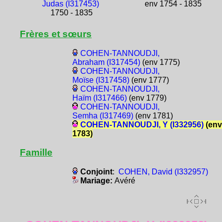
Judas (I317453)
env 1754 - 1835
1750 - 1835
Frères et sœurs
COHEN-TANNOUDJI,
Abraham (I317454)
(env 1775)
COHEN-TANNOUDJI,
Moïse (I317458)
(env 1777)
COHEN-TANNOUDJI,
Haïm (I317466)
(env 1779)
COHEN-TANNOUDJI,
Semha (I317469)
(env 1781)
COHEN-TANNOUDJI, Y (I332956)
(env
1783)
Famille
Conjoint
:
COHEN, David (I332957)
Mariage:
Avéré