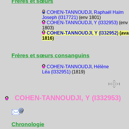
Frères et sœurs
COHEN-TANNOUDJI, Raphaël Haïm
Joseph (I317721)
(env 1801)
COHEN-TANNOUDJI, Y (I332953)
(env
1803)
COHEN-TANNOUDJI, Y (I332952)
(ava
1816)
Frères et sœurs consanguins
COHEN-TANNOUDJI, Hélène
Léa (I332951)
(1819)
COHEN-TANNOUDJI, Y (I332953)
Chronologie