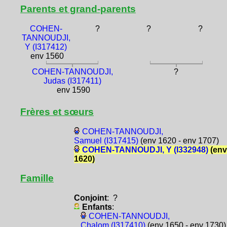
Parents et grand-parents
COHEN-
?
?
?
TANNOUDJI,
Y (I317412)
env 1560
COHEN-TANNOUDJI,
?
Judas (I317411)
env 1590
Frères et sœurs
COHEN-TANNOUDJI,
Samuel (I317415)
(env 1620 - env 1707)
COHEN-TANNOUDJI, Y (I332948)
(env
1620)
Famille
Conjoint
: ?
Enfants
:
COHEN-TANNOUDJI,
Chalom (I317410)
(env 1650 - env 1730)