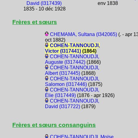
David (I317439)
env 1838
1835 - 10 déc 1928
Frères et sœurs
CHEMAMA, Sultana (I342065)
(. - apr 1
oct 1882)
COHEN-TANNOUDJI,
Victor (I317441)
(1864)
COHEN-TANNOUDJI,
Auguste (I317442)
(1866)
COHEN-TANNOUDJI,
Albert (I317445)
(1868)
COHEN-TANNOUDJI,
Salomon (I317446)
(1875)
COHEN-TANNOUDJI,
Élie (I317449)
(1876 - apr 1926)
COHEN-TANNOUDJI,
David (I317722)
(1879)
Frères et sœurs consanguins
COHEN-TANNOUDJI, Moïse