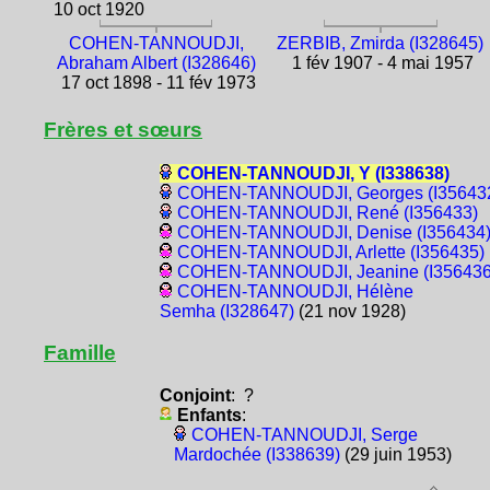
10 oct 1920
COHEN-TANNOUDJI,
ZERBIB, Zmirda (I328645)
Abraham Albert (I328646)
1 fév 1907 - 4 mai 1957
17 oct 1898 - 11 fév 1973
Frères et sœurs
COHEN-TANNOUDJI, Y (I338638)
COHEN-TANNOUDJI, Georges (I35643
COHEN-TANNOUDJI, René (I356433)
COHEN-TANNOUDJI, Denise (I356434
COHEN-TANNOUDJI, Arlette (I356435)
COHEN-TANNOUDJI, Jeanine (I356436
COHEN-TANNOUDJI, Hélène
Semha (I328647)
(21 nov 1928)
Famille
Conjoint
: ?
Enfants
:
COHEN-TANNOUDJI, Serge
Mardochée (I338639)
(29 juin 1953)