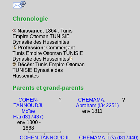
Chronologie
Naissance:
1864 : Tunis
Empire Ottoman TUNISIE
Dynastie des Husseinites
Profession:
Commerçant
Tunis Empire Ottoman TUNISIE
Dynastie des Husseinites
Décès:
Tunis Empire Ottoman
TUNISIE Dynastie des
Husseinites
Parents et grand-parents
COHEN-
?
CHEMAMA,
?
TANNOUDJI,
Abraham (I342251)
Moïse
env 1811
Haï (I317437)
env 1800 -
1868
COHEN-TANNOUDJI,
CHEMAMA, Léa (I317440)