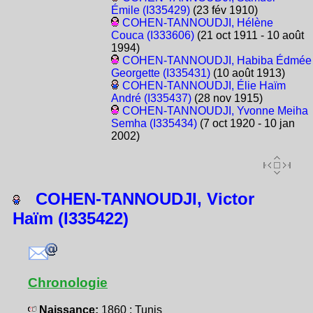
Émile (I335429)
(23 fév 1910)
COHEN-TANNOUDJI, Hélène
Couca (I333606)
(21 oct 1911 - 10 août
1994)
COHEN-TANNOUDJI, Habiba Édmée
Georgette (I335431)
(10 août 1913)
COHEN-TANNOUDJI, Élie Haïm
André (I335437)
(28 nov 1915)
COHEN-TANNOUDJI, Yvonne Meiha
Semha (I335434)
(7 oct 1920 - 10 jan
2002)
COHEN-TANNOUDJI, Victor
Haïm (I335422)
Chronologie
Naissance:
1860 : Tunis