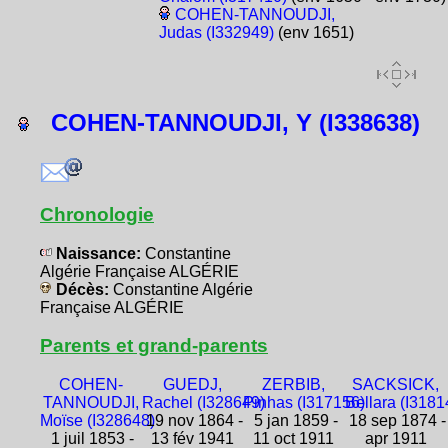
COHEN-TANNOUDJI,
Judas (I332949)
(env 1651)
COHEN-TANNOUDJI, Y (I338638)
Chronologie
Naissance:
Constantine
Algérie Française ALGÉRIE
Décès:
Constantine Algérie
Française ALGÉRIE
Parents et grand-parents
COHEN-
GUEDJ,
ZERBIB,
SACKSICK,
TANNOUDJI,
Rachel (I328649)
Pinhas (I317156)
Bellara (I3181
Moïse (I328648)
19 nov 1864 -
5 jan 1859 -
18 sep 1874 -
1 juil 1853 -
13 fév 1941
11 oct 1911
apr 1911