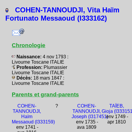
COHEN-TANNOUDJI, Vita Haïm
Fortunato Messaoud (I333162)
Chronologie
Naissance:
4 nov 1793 :
Livourne Toscane ITALIE
Profession:
Plumassier
Livourne Toscane ITALIE
Décès:
18 mars 1847 :
Livourne Toscane ITALIE
Parents et grand-parents
COHEN-
?
COHEN-
TAÏEB,
TANNOUDJI,
TANNOUDJI,
Gioja (I333151
Haïm
Joseph (I317451)
env 1749 -
Messaoud (I333159)
env 1735 -
apr 1810
env 1741 -
ava 1809