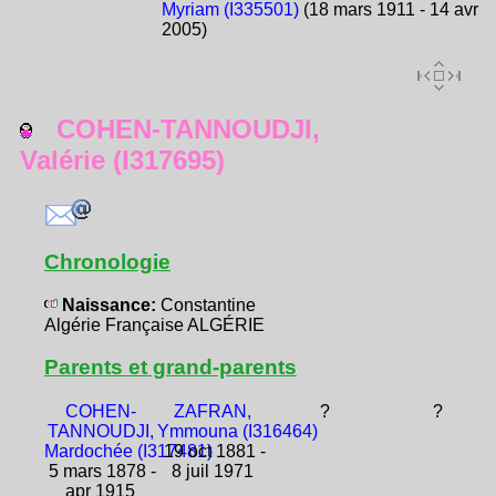
Myriam (I335501)
(18 mars 1911 - 14 avr
2005)
COHEN-TANNOUDJI,
Valérie (I317695)
Chronologie
Naissance:
Constantine
Algérie Française ALGÉRIE
Parents et grand-parents
COHEN-
ZAFRAN,
?
?
TANNOUDJI,
Ymmouna (I316464)
Mardochée (I317481)
19 oct 1881 -
5 mars 1878 -
8 juil 1971
apr 1915