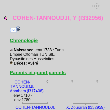
COHEN-TANNOUDJI, Y (I332956)
Chronologie
Naissance:
env 1783 : Tunis
Empire Ottoman TUNISIE
Dynastie des Husseinites
Décès:
Avéré
Parents et grand-parents
COHEN-
?
?
?
TANNOUDJI,
Abraham (I317408)
env 1710 -
env 1780
COHEN-TANNOUDJI,
X, Zourarah (I332959)