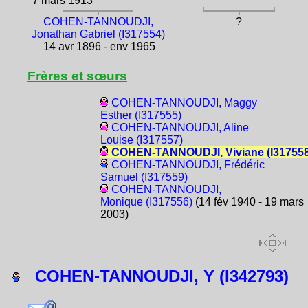
7 mars 1913
COHEN-TANNOUDJI,
?
Jonathan Gabriel (I317554)
14 avr 1896 - env 1965
Frères et sœurs
COHEN-TANNOUDJI, Maggy
Esther (I317555)
COHEN-TANNOUDJI, Aline
Louise (I317557)
COHEN-TANNOUDJI, Viviane (I317558
COHEN-TANNOUDJI, Frédéric
Samuel (I317559)
COHEN-TANNOUDJI,
Monique (I317556)
(14 fév 1940 - 19 mars
2003)
COHEN-TANNOUDJI, Y (I342793)