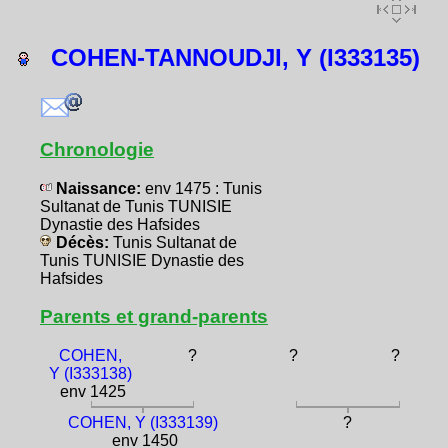
COHEN-TANNOUDJI, Y (I333135)
Chronologie
Naissance:
env 1475 : Tunis
Sultanat de Tunis TUNISIE
Dynastie des Hafsides
Décès:
Tunis Sultanat de
Tunis TUNISIE Dynastie des
Hafsides
Parents et grand-parents
COHEN,
?
?
?
Y (I333138)
env 1425
COHEN, Y (I333139)
?
env 1450