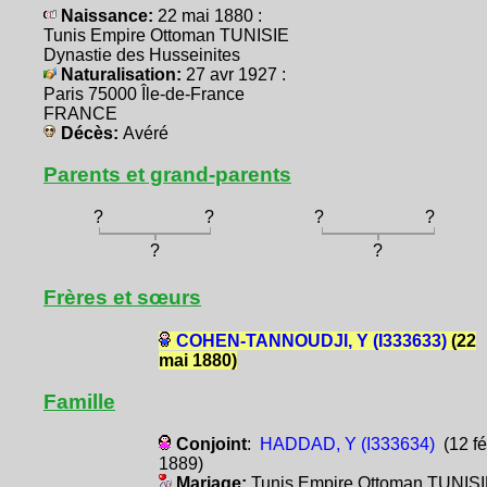
Naissance:
22 mai 1880 :
Tunis Empire Ottoman TUNISIE
Dynastie des Husseinites
Naturalisation:
27 avr 1927 :
Paris 75000 Île-de-France
FRANCE
Décès:
Avéré
Parents et grand-parents
?
?
?
?
?
?
Frères et sœurs
COHEN-TANNOUDJI, Y (I333633)
(22
mai 1880)
Famille
Conjoint
:
HADDAD, Y (I333634)
(12 fé
1889)
Mariage:
Tunis Empire Ottoman TUNIS