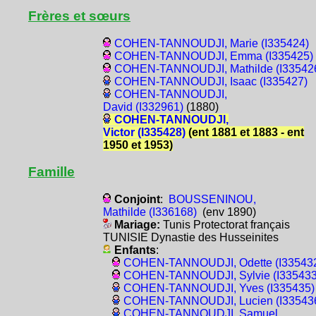
Frères et sœurs
COHEN-TANNOUDJI, Marie (I335424)
COHEN-TANNOUDJI, Emma (I335425)
COHEN-TANNOUDJI, Mathilde (I33542
COHEN-TANNOUDJI, Isaac (I335427)
COHEN-TANNOUDJI,
David (I332961)
(1880)
COHEN-TANNOUDJI,
Victor (I335428)
(ent 1881 et 1883 - ent
1950 et 1953)
Famille
Conjoint
:
BOUSSENINOU,
Mathilde (I336168)
(env 1890)
Mariage:
Tunis Protectorat français
TUNISIE Dynastie des Husseinites
Enfants
:
COHEN-TANNOUDJI, Odette (I33543
COHEN-TANNOUDJI, Sylvie (I335433
COHEN-TANNOUDJI, Yves (I335435)
COHEN-TANNOUDJI, Lucien (I33543
COHEN-TANNOUDJI, Samuel