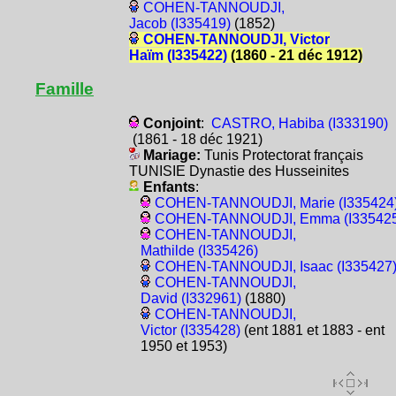
COHEN-TANNOUDJI,
Jacob (I335419)
(1852)
COHEN-TANNOUDJI, Victor
Haïm (I335422)
(1860 - 21 déc 1912)
Famille
Conjoint
:
CASTRO, Habiba (I333190)
(1861 - 18 déc 1921)
Mariage:
Tunis Protectorat français
TUNISIE Dynastie des Husseinites
Enfants
:
COHEN-TANNOUDJI, Marie (I335424
COHEN-TANNOUDJI, Emma (I335425
COHEN-TANNOUDJI,
Mathilde (I335426)
COHEN-TANNOUDJI, Isaac (I335427
COHEN-TANNOUDJI,
David (I332961)
(1880)
COHEN-TANNOUDJI,
Victor (I335428)
(ent 1881 et 1883 - ent
1950 et 1953)