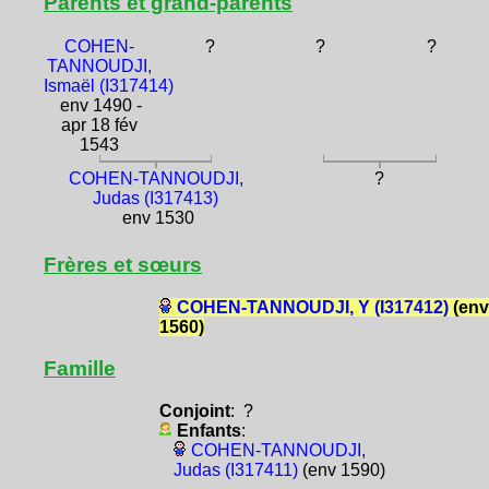
Parents et grand-parents
COHEN-
?
?
?
TANNOUDJI,
Ismaël (I317414)
env 1490 -
apr 18 fév
1543
COHEN-TANNOUDJI,
?
Judas (I317413)
env 1530
Frères et sœurs
COHEN-TANNOUDJI, Y (I317412)
(env
1560)
Famille
Conjoint
: ?
Enfants
:
COHEN-TANNOUDJI,
Judas (I317411)
(env 1590)