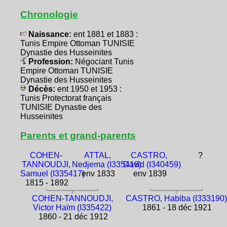
Chronologie
Naissance:
ent 1881 et 1883 :
Tunis Empire Ottoman TUNISIE
Dynastie des Husseinites
Profession:
Négociant Tunis
Empire Ottoman TUNISIE
Dynastie des Husseinites
Décès:
ent 1950 et 1953 :
Tunis Protectorat français
TUNISIE Dynastie des
Husseinites
Parents et grand-parents
COHEN-
ATTAL,
CASTRO,
?
TANNOUDJI,
Nedjema (I335418)
David (I340459)
Samuel (I335417)
env 1833
env 1839
1815 - 1892
COHEN-TANNOUDJI,
CASTRO, Habiba (I333190)
Victor Haïm (I335422)
1861 - 18 déc 1921
1860 - 21 déc 1912