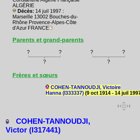
ALGÉRIE
Décès:
14 juil 1997 :
Marseille 13002 Bouches-du-
Rhône Provence-Alpes-Côte
d'Azur FRANCE
Parents et grand-parents
?
?
?
?
?
?
Frères et sœurs
COHEN-TANNOUDJI, Victoire
Hanna (I333337)
(9 oct 1914 - 14 juil 199
COHEN-TANNOUDJI,
Victor (I317441)