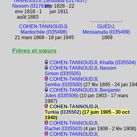
TANNOUDJI,
Zerdouda (I317637)
Nessim (I317636)
env 1828 - 22
env 1818 - 1
jan 1911
août 1883
COHEN-TANNOUDJI,
GUEDJ,
Mardochée (I335498)
Messaouda (I335499)
21 mars 1868 - 18 jan 1945
1869
Frères et sœurs
COHEN-TANNOUDJI, Khalfa (I335504)
COHEN-TANNOUDJI, Nessim
Simon (I335505)
COHEN-TANNOUDJI,
Semha (I335500)
(27 fév 1895 - 24 jan 19
COHEN-TANNOUDJI, Benjamin
Jules (I335506)
(10 jan 1903 - 17 mars
1987)
COHEN-TANNOUDJI,
Turkia (I335502)
(17 juin 1905 - 30 oct
1940)
COHEN-TANNOUDJI,
Rachel (I335503)
(4 jan 1908 - 2 fév 1908)
COHEN-TANNOUDJI,