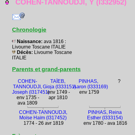
COHEN-TANNOUDJI, Y (I332952)
Chronologie
Naissance:
ava 1816 :
Livourne Toscane ITALIE
Décès:
Livourne Toscane
ITALIE
Parents et grand-parents
COHEN-
TAÏEB,
PINHAS,
?
TANNOUDJI,
Gioja (I333151)
Aaron (I333169)
Joseph (I317451)
env 1749 -
env 1759
env 1735 -
apr 1810
ava 1809
COHEN-TANNOUDJI,
PINHAS, Reina
Moïse Haïm (I317452)
Esther (I333154)
1774 - 26 avr 1819
env 1780 - ava 1816