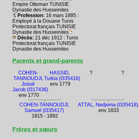
Empire Ottoman TUNISIE
Dynastie des Husseinites
Profession:
16 mars 1885 :
Employé à la Douane Tunis
Protectorat français TUNISIE
Dynastie des Husseinites
Décès:
21 déc 1912 : Tunis
Protectorat français TUNISIE
Dynastie des Husseinites
Parents et grand-parents
COHEN-
HASSID,
?
?
TANNOUDJI,
Turkia (I335416)
Josué
env 1779
Jacob (I317436)
env 1770
COHEN-TANNOUDJI,
ATTAL, Nedjema (I335418)
Samuel (I335417)
env 1833
1815 - 1892
Frères et sœurs