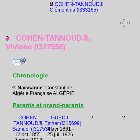
COHEN-TANNOUDJI,
Clémentina (I333165)
COHEN-TANNOUDJI,
Viviane (I317558)
Chronologie
Naissance:
Constantine
Algérie Française ALGÉRIE
Parents et grand-parents
COHEN-
GUEDJ,
?
?
TANNOUDJI,
Esther (I315699)
Samuel (I317530)
4 avr 1861 -
12 oct 1855 -
25 juil 1926