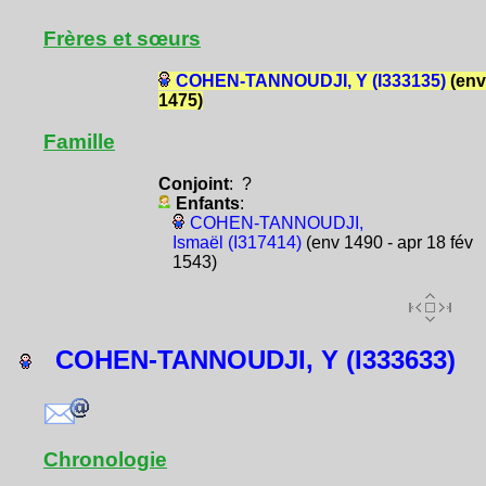
Frères et sœurs
COHEN-TANNOUDJI, Y (I333135)
(env
1475)
Famille
Conjoint
: ?
Enfants
:
COHEN-TANNOUDJI,
Ismaël (I317414)
(env 1490 - apr 18 fév
1543)
COHEN-TANNOUDJI, Y (I333633)
Chronologie