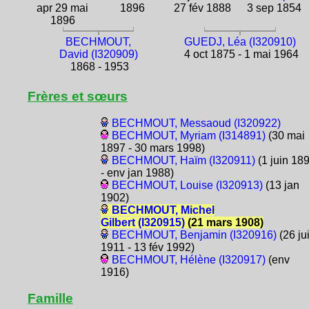
apr 29 mai
1896
27 fév 1888
3 sep 1854
1896
BECHMOUT,
GUEDJ, Léa (I320910)
David (I320909)
4 oct 1875 - 1 mai 1964
1868 - 1953
Frères et sœurs
BECHMOUT, Messaoud (I320922)
BECHMOUT, Myriam (I314891)
(30 mai
1897 - 30 mars 1998)
BECHMOUT, Haïm (I320911)
(1 juin 18
- env jan 1988)
BECHMOUT, Louise (I320913)
(13 jan
1902)
BECHMOUT, Michel
Gilbert (I320915)
(21 mars 1908)
BECHMOUT, Benjamin (I320916)
(26 ju
1911 - 13 fév 1992)
BECHMOUT, Hélène (I320917)
(env
1916)
Famille