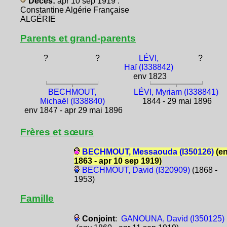
Décès:
apr 10 sep 1919 :
Constantine Algérie Française
ALGÉRIE
Parents et grand-parents
?
?
LÉVI,
?
Haï (I338842)
env 1823
BECHMOUT,
LÉVI, Myriam (I338841)
Michaël (I338840)
1844 - 29 mai 1896
env 1847 - apr 29 mai 1896
Frères et sœurs
BECHMOUT, Messaouda (I350126)
(e
1863 - apr 10 sep 1919)
BECHMOUT, David (I320909)
(1868 -
1953)
Famille
Conjoint
:
GANOUNA, David (I350125)