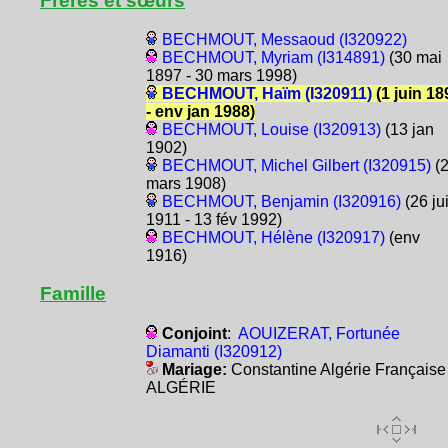
Frères et sœurs
BECHMOUT, Messaoud (I320922)
BECHMOUT, Myriam (I314891)
(30 mai
1897 - 30 mars 1998)
BECHMOUT, Haïm (I320911)
(1 juin 18
- env jan 1988)
BECHMOUT, Louise (I320913)
(13 jan
1902)
BECHMOUT, Michel Gilbert (I320915)
(
mars 1908)
BECHMOUT, Benjamin (I320916)
(26 ju
1911 - 13 fév 1992)
BECHMOUT, Hélène (I320917)
(env
1916)
Famille
Conjoint
:
AOUIZERAT, Fortunée
Diamanti (I320912)
Mariage:
Constantine Algérie Française
ALGÉRIE