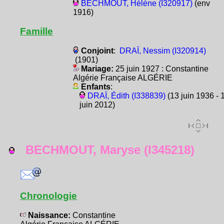
BECHMOUT, Hélène (I320917)
(env
1916)
Famille
Conjoint
:
DRAÏ, Nessim (I320914)
(1901)
Mariage:
25 juin 1927 : Constantine
Algérie Française ALGÉRIE
Enfants
:
DRAÏ, Édith (I338839)
(13 juin 1936 - 
juin 2012)
BECHMOUT, Maryse (I345218)
Chronologie
Naissance:
Constantine