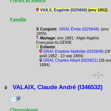
Frères et sœurs
VAILS, Eugénie (I325650)
(env 1852)
Famille
Conjoint
:
DRAÏ, Émile (I325648)
(env
1855)
Mariage:
env 1881 : Alger Algérie
Française ALGÉRIE
Enfants
:
DRAÏ, Emeline Mathilde (I325649)
(28
août 1882 - 13 sep 1884)
DRAÏ, Charles Albert (I325651)
(28 avr
1884)
VALAIX, Claude André (I346532)
Chronologie