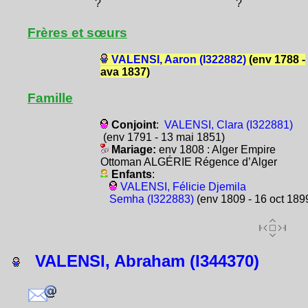
?
?
Frères et sœurs
VALENSI, Aaron (I322882)
(env 1788 -
ava 1837)
Famille
Conjoint
:
VALENSI, Clara (I322881)
(env 1791 - 13 mai 1851)
Mariage:
env 1808 : Alger Empire
Ottoman ALGÉRIE Régence d’Alger
Enfants
:
VALENSI, Félicie Djemila
Semha (I322883)
(env 1809 - 16 oct 189
VALENSI, Abraham (I344370)