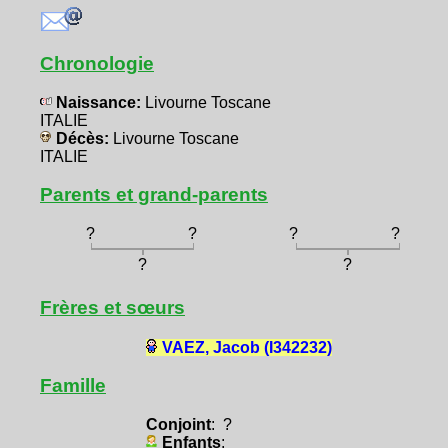
Chronologie
Naissance:
Livourne Toscane
ITALIE
Décès:
Livourne Toscane
ITALIE
Parents et grand-parents
?
?
?
?
?
?
Frères et sœurs
VAEZ, Jacob (I342232)
Famille
Conjoint
: ?
Enfants
: