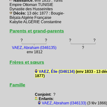
Naissance:
env 1833 : Tunis
Empire Ottoman TUNISIE
Dynastie des Husseinites
Décès:
13 déc 1877 : Bougie-
Béjaïa Algérie Française
Kabylie ALGÉRIE Constantine
Parents et grand-parents
?
?
?
?
VAEZ, Abraham (I346135)
?
env 1812
Frères et sœurs
VAEZ, Élie (I346134)
(env 1833 - 13 dé
1877)
Famille
Conjoint
: ?
Enfants
:
VAEZ, Abraham (I346133)
(3 fév 1866