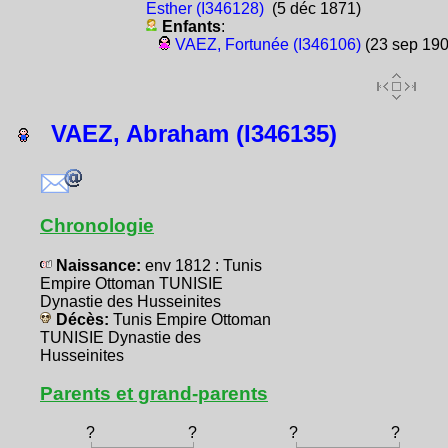
Esther (I346128)
(5 déc 1871)
Enfants
:
VAEZ, Fortunée (I346106)
(23 sep 190
VAEZ, Abraham (I346135)
Chronologie
Naissance:
env 1812 : Tunis
Empire Ottoman TUNISIE
Dynastie des Husseinites
Décès:
Tunis Empire Ottoman
TUNISIE Dynastie des
Husseinites
Parents et grand-parents
?
?
?
?