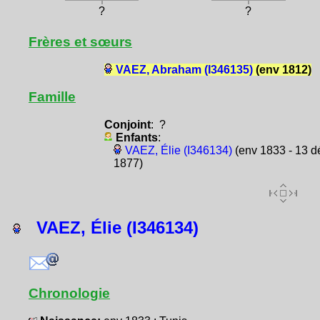
?
?
Frères et sœurs
VAEZ, Abraham (I346135)
(env 1812)
Famille
Conjoint
: ?
Enfants
:
VAEZ, Élie (I346134)
(env 1833 - 13 d
1877)
VAEZ, Élie (I346134)
Chronologie