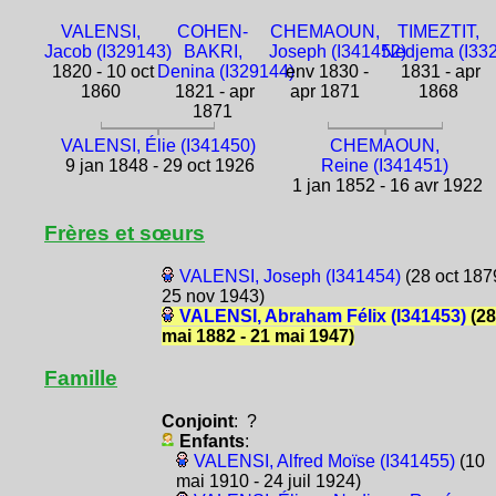
VALENSI,
COHEN-
CHEMAOUN,
TIMEZTIT,
Jacob (I329143)
BAKRI,
Joseph (I341452)
Nedjema (I33
1820 - 10 oct
Denina (I329144)
env 1830 -
1831 - apr
1860
1821 - apr
apr 1871
1868
1871
VALENSI, Élie (I341450)
CHEMAOUN,
9 jan 1848 - 29 oct 1926
Reine (I341451)
1 jan 1852 - 16 avr 1922
Frères et sœurs
VALENSI, Joseph (I341454)
(28 oct 187
25 nov 1943)
VALENSI, Abraham Félix (I341453)
(28
mai 1882 - 21 mai 1947)
Famille
Conjoint
: ?
Enfants
:
VALENSI, Alfred Moïse (I341455)
(10
mai 1910 - 24 juil 1924)