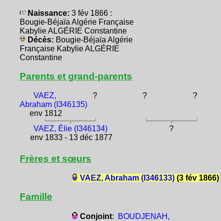
Naissance:
3 fév 1866 :
Bougie-Béjaïa Algérie Française
Kabylie ALGÉRIE Constantine
Décès:
Bougie-Béjaïa Algérie
Française Kabylie ALGÉRIE
Constantine
Parents et grand-parents
VAEZ,
?
?
?
Abraham (I346135)
env 1812
VAEZ, Élie (I346134)
?
env 1833 - 13 déc 1877
Frères et sœurs
VAEZ, Abraham (I346133)
(3 fév 1866)
Famille
Conjoint
:
BOUDJENAH,