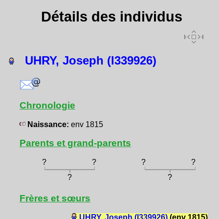
Détails des individus
UHRY, Joseph (I339926)
Chronologie
Naissance:
env 1815
Parents et grand-parents
?
?
?
?
?
?
Frères et sœurs
UHRY, Joseph (I339926)
(env 1815)