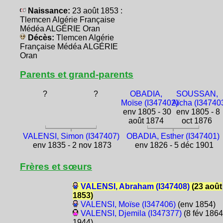
Naissance:
23 août 1853 :
Tlemcen Algérie Française
Médéa ALGÉRIE Oran
Décès:
Tlemcen Algérie
Française Médéa ALGÉRIE
Oran
Parents et grand-parents
?
?
OBADIA,
SOUSSAN,
Moïse (I347402)
Aïcha (I34740
env 1805 - 30
env 1805 - 8
août 1874
oct 1876
VALENSI, Simon (I347407)
OBADIA, Esther (I347401)
env 1835 - 2 nov 1873
env 1826 - 5 déc 1901
Frères et sœurs
VALENSI, Abraham (I347408)
(23 août
1853)
VALENSI, Moïse (I347406)
(env 1854)
VALENSI, Djemila (I347377)
(8 fév 1864
1944)