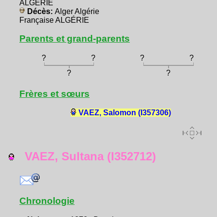
ALGÉRIE
Décès:
Alger Algérie
Française ALGÉRIE
Parents et grand-parents
?
?
?
?
?
?
Frères et sœurs
VAEZ, Salomon (I357306)
VAEZ, Sultana (I352712)
Chronologie