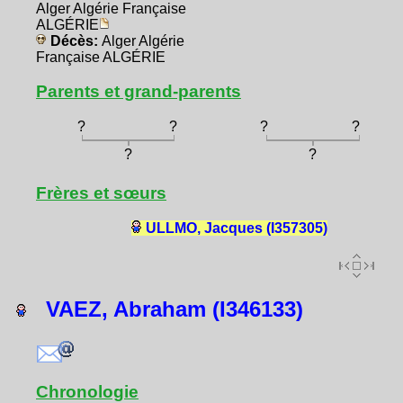
Alger Algérie Française
ALGÉRIE
Décès:
Alger Algérie
Française ALGÉRIE
Parents et grand-parents
?
?
?
?
?
?
Frères et sœurs
ULLMO, Jacques (I357305)
VAEZ, Abraham (I346133)
Chronologie