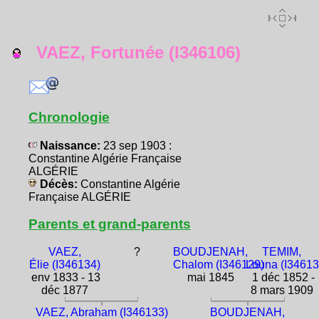
VAEZ, Fortunée (I346106)
Chronologie
Naissance:
23 sep 1903 :
Constantine Algérie Française
ALGÉRIE
Décès:
Constantine Algérie
Française ALGÉRIE
Parents et grand-parents
VAEZ,
?
BOUDJENAH,
TEMIM,
Élie (I346134)
Chalom (I346129)
Louna (I34613
env 1833 - 13
mai 1845
1 déc 1852 -
déc 1877
8 mars 1909
VAEZ, Abraham (I346133)
BOUDJENAH,