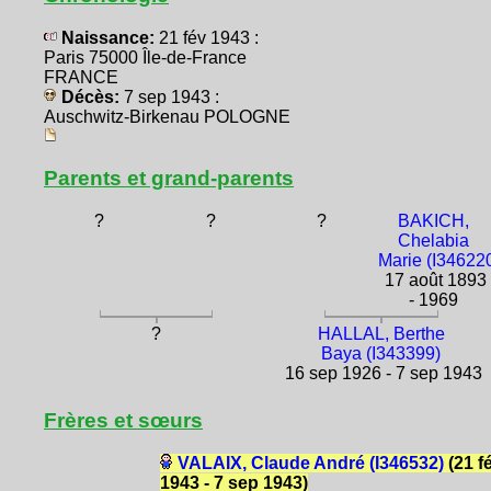
Naissance:
21 fév 1943 :
Paris 75000 Île-de-France
FRANCE
Décès:
7 sep 1943 :
Auschwitz-Birkenau POLOGNE
Parents et grand-parents
?
?
?
BAKICH,
Chelabia
Marie (I34622
17 août 1893
- 1969
?
HALLAL, Berthe
Baya (I343399)
16 sep 1926 - 7 sep 1943
Frères et sœurs
VALAIX, Claude André (I346532)
(21 f
1943 - 7 sep 1943)