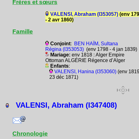
Frères et sœurs
VALENSI, Abraham (I353057)
(env 17
- 2 avr 1860)
Famille
Conjoint
:
BEN HAÏM, Sultana
Régina (I353053)
(env 1798 - 4 jan 1839)
Mariage:
env 1818 : Alger Empire
Ottoman ALGÉRIE Régence d’Alger
Enfants
:
VALENSI, Hanina (I353060)
(env 1819
23 déc 1871)
VALENSI, Abraham (I347408)
Chronologie