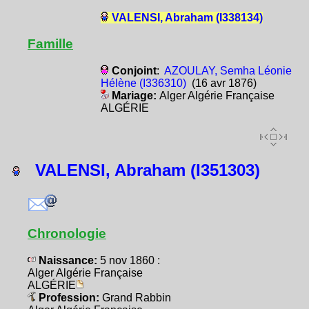
VALENSI, Abraham (I338134)
Famille
Conjoint
:
AZOULAY, Semha Léonie
Hélène (I336310)
(16 avr 1876)
Mariage:
Alger Algérie Française
ALGÉRIE
VALENSI, Abraham (I351303)
Chronologie
Naissance:
5 nov 1860 :
Alger Algérie Française
ALGÉRIE
Profession:
Grand Rabbin