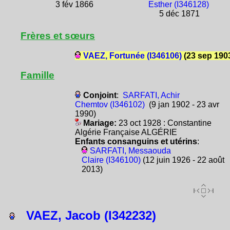
3 fév 1866
Esther (I346128)
5 déc 1871
Frères et sœurs
VAEZ, Fortunée (I346106)
(23 sep 190
Famille
Conjoint
:
SARFATI, Achir
Chemtov (I346102)
(9 jan 1902 - 23 avr
1990)
Mariage:
23 oct 1928 : Constantine
Algérie Française ALGÉRIE
Enfants consanguins et utérins
:
SARFATI, Messaouda
Claire (I346100)
(12 juin 1926 - 22 août
2013)
VAEZ, Jacob (I342232)