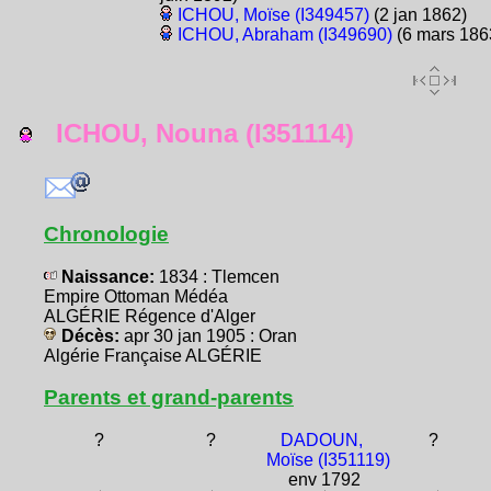
ICHOU, Moïse (I349457)
(2 jan 1862)
ICHOU, Abraham (I349690)
(6 mars 186
ICHOU, Nouna (I351114)
Chronologie
Naissance:
1834 : Tlemcen
Empire Ottoman Médéa
ALGÉRIE Régence d'Alger
Décès:
apr 30 jan 1905 : Oran
Algérie Française ALGÉRIE
Parents et grand-parents
?
?
DADOUN,
?
Moïse (I351119)
env 1792