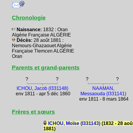
Chronologie
Naissance:
1832 : Oran
Algérie Française ALGÉRIE
Décès:
28 août 1881 :
Nemours-Ghazaouet Algérie
Française Tlemcen ALGÉRIE
Oran
Parents et grand-parents
?
?
?
?
ICHOU, Jacob (I331148)
NAAMAN,
env 1811 - apr 5 déc 1860
Messaouda (I331141)
env 1811 - 8 mars 1864
Frères et sœurs
ICHOU, Moïse (I331143)
(1832 - 28 aoû
1881)