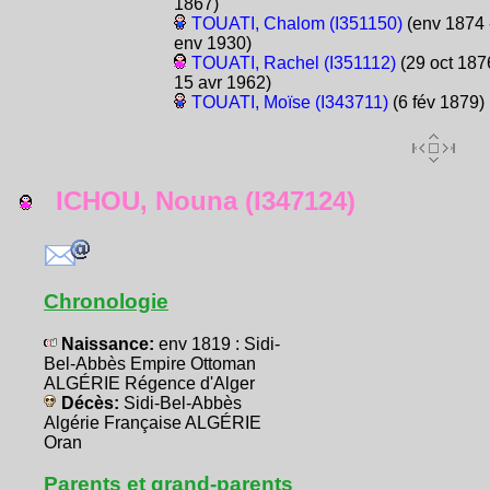
1867)
TOUATI, Chalom (I351150)
(env 1874 
env 1930)
TOUATI, Rachel (I351112)
(29 oct 187
15 avr 1962)
TOUATI, Moïse (I343711)
(6 fév 1879)
ICHOU, Nouna (I347124)
Chronologie
Naissance:
env 1819 : Sidi-
Bel-Abbès Empire Ottoman
ALGÉRIE Régence d'Alger
Décès:
Sidi-Bel-Abbès
Algérie Française ALGÉRIE
Oran
Parents et grand-parents