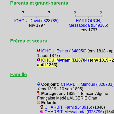
Parents et grand-parents
?
?
?
?
ICHOU, David (I328785)
HARROUCH,
env 1797
Messaouda (I349165)
env 1797
Frères et sœurs
ICHOU, Esther (I348950)
(env 1818 - ap
1 août 1877)
ICHOU, Myriam (I328784)
(env 1819 - 
août 1863)
Famille
Conjoint
:
CHARBIT, Mimoun (I328783)
(env 1819 - 10 sep 1895)
Mariage:
env 1839 : Tlemcen Algérie
Française Médéa ALGÉRIE Oran
Enfants
:
CHARBIT, Farhi (I343915)
(1840)
CHARBIT, Messaouda (I328796)
(184