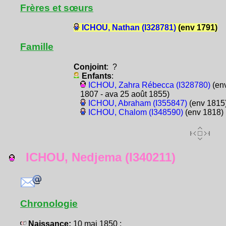
Frères et sœurs
ICHOU, Nathan (I328781)
(env 1791)
Famille
Conjoint
: ?
Enfants
:
ICHOU, Zahra Rébecca (I328780)
(en
1807 - ava 25 août 1855)
ICHOU, Abraham (I355847)
(env 1815
ICHOU, Chalom (I348590)
(env 1818)
ICHOU, Nedjema (I340211)
Chronologie
Naissance:
10 mai 1850 :