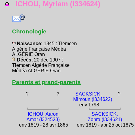
ICHOU, Myriam (I334624)
Chronologie
Naissance:
1845 : Tlemcen
Algérie Française Médéa
ALGÉRIE Oran
Décès:
20 déc 1907 :
Tlemcen Algérie Française
Médéa ALGÉRIE Oran
Parents et grand-parents
?
?
SACKSICK,
?
Mimoun (I334622)
env 1798
ICHOU, Aaron
SACKSICK,
Amar (I324523)
Zohra (I334621)
env 1819 - 28 avr 1865
env 1819 - apr 25 oct 1875