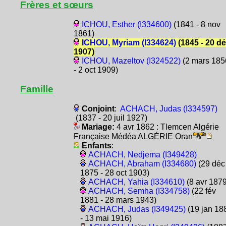
Frères et sœurs
ICHOU, Esther (I334600)
(1841 - 8 nov
1861)
ICHOU, Myriam (I334624)
(1845 - 20 d
1907)
ICHOU, Mazeltov (I324522)
(2 mars 185
- 2 oct 1909)
Famille
Conjoint
:
ACHACH, Judas (I334597)
(1837 - 20 juil 1927)
Mariage:
4 avr 1862 : Tlemcen Algérie
Française Médéa ALGÉRIE Oran
Enfants
:
ACHACH, Nedjema (I349428)
ACHACH, Abraham (I334680)
(29 déc
1875 - 28 oct 1903)
ACHACH, Yahia (I334610)
(8 avr 1879
ACHACH, Semha (I334758)
(22 fév
1881 - 28 mars 1943)
ACHACH, Judas (I349425)
(19 jan 18
- 13 mai 1916)