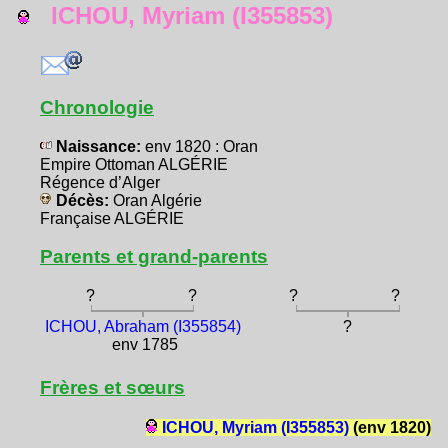
ICHOU, Myriam (I355853)
Chronologie
Naissance:
env 1820 : Oran
Empire Ottoman ALGÉRIE
Régence d’Alger
Décès:
Oran Algérie
Française ALGÉRIE
Parents et grand-parents
?
?
?
?
ICHOU, Abraham (I355854)
?
env 1785
Frères et sœurs
ICHOU, Myriam (I355853)
(env 1820)