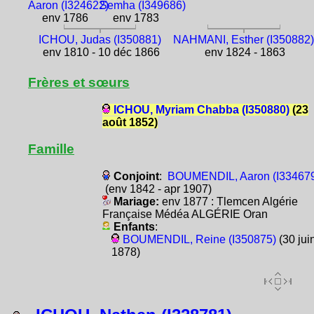
Aaron (I324622)
Semha (I349686)
env 1786
env 1783
ICHOU, Judas (I350881)
NAHMANI, Esther (I350882
env 1810 - 10 déc 1866
env 1824 - 1863
Frères et sœurs
ICHOU, Myriam Chabba (I350880)
(23
août 1852)
Famille
Conjoint
:
BOUMENDIL, Aaron (I33467
(env 1842 - apr 1907)
Mariage:
env 1877 : Tlemcen Algérie
Française Médéa ALGÉRIE Oran
Enfants
:
BOUMENDIL, Reine (I350875)
(30 jui
1878)