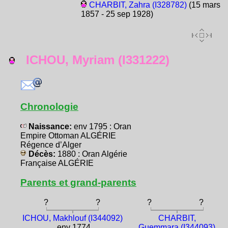
CHARBIT, Zahra (I328782)
(15 mars
1857 - 25 sep 1928)
ICHOU, Myriam (I331222)
Chronologie
Naissance:
env 1795 : Oran
Empire Ottoman ALGÉRIE
Régence d’Alger
Décès:
1880 : Oran Algérie
Française ALGÉRIE
Parents et grand-parents
?
?
?
?
ICHOU, Makhlouf (I344092)
CHARBIT,
env 1774
Guemmara (I344093)