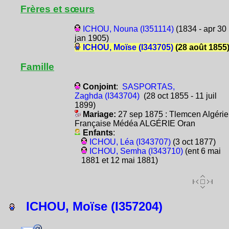
Frères et sœurs
ICHOU, Nouna (I351114)
(1834 - apr 30
jan 1905)
ICHOU, Moïse (I343705)
(28 août 1855
Famille
Conjoint
:
SASPORTAS,
Zaghda (I343704)
(28 oct 1855 - 11 juil
1899)
Mariage:
27 sep 1875 : Tlemcen Algérie
Française Médéa ALGÉRIE Oran
Enfants
:
ICHOU, Léa (I343707)
(3 oct 1877)
ICHOU, Semha (I343710)
(ent 6 mai
1881 et 12 mai 1881)
ICHOU, Moïse (I357204)