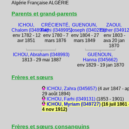
Algérie Française ALGÉRIE
Parents et grand-parents
ICHOU,
CRÉCIENTÉ,
GUENOUN,
ZAOUI,
Chalom (I348994)
Farhi (I348995)
Joseph (I340270)
Esther (I3491
env 1782 - 12
env 1780 - 7
env 1804 - 27
env 1803 -
avr 1851
mars 1876
mars 1849
ava 20 jan
1870
ICHOU, Abraham (I348993)
GUENOUN,
1813 - 29 mai 1887
Hanna (I345662)
env 1829 - 19 jan 1870
Frères et sœurs
ICHOU, Zahra (I345657)
(4 avr 1847 - a
29 août 1894)
ICHOU, Farhi (I349131)
(1853 - 1901)
ICHOU, Myriam (I349727)
(16 juil 1861 
4 nov 1912)
Frères et sœurs consanguins