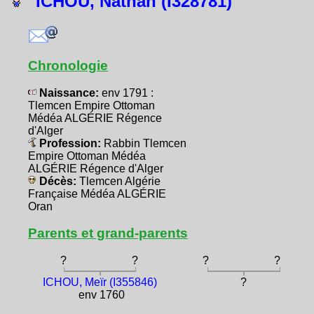
ICHOU, Nathan (I328781)
Chronologie
Naissance:
env 1791 :
Tlemcen Empire Ottoman
Médéa ALGÉRIE Régence
d'Alger
Profession:
Rabbin Tlemcen
Empire Ottoman Médéa
ALGÉRIE Régence d'Alger
Décès:
Tlemcen Algérie
Française Médéa ALGÉRIE
Oran
Parents et grand-parents
?
?
?
?
ICHOU, Meïr (I355846)
?
env 1760