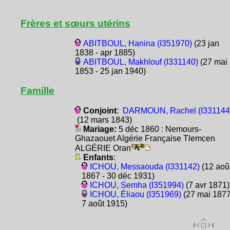
Frères et sœurs utérins
ABITBOUL, Hanina (I351970)
(23 jan
1838 - apr 1885)
ABITBOUL, Makhlouf (I331140)
(27 mai
1853 - 25 jan 1940)
Famille
Conjoint
:
DARMOUN, Rachel (I331144
(12 mars 1843)
Mariage:
5 déc 1860 : Nemours-
Ghazaouet Algérie Française Tlemcen
ALGÉRIE Oran
Enfants
:
ICHOU, Messaouda (I331142)
(12 aoû
1867 - 30 déc 1931)
ICHOU, Semha (I351994)
(7 avr 1871)
ICHOU, Éliaou (I351969)
(27 mai 1877
7 août 1915)