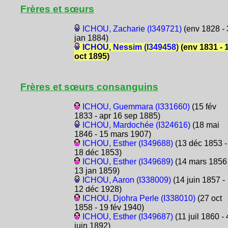
Frères et sœurs
ICHOU, Zacharie (I349721)
(env 1828 - 
jan 1884)
ICHOU, Nessim (I349458)
(env 1831 - 
oct 1895)
Frères et sœurs consanguins
ICHOU, Guemmara (I331660)
(15 fév
1833 - apr 16 sep 1885)
ICHOU, Mardochée (I324616)
(18 mai
1846 - 15 mars 1907)
ICHOU, Esther (I349688)
(13 déc 1853 -
18 déc 1853)
ICHOU, Esther (I349689)
(14 mars 1856 
13 jan 1859)
ICHOU, Aaron (I338009)
(14 juin 1857 -
12 déc 1928)
ICHOU, Djohra Perle (I338010)
(27 oct
1858 - 19 fév 1940)
ICHOU, Esther (I349687)
(11 juil 1860 - 
juin 1892)