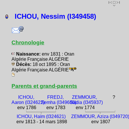
ICHOU, Nessim (I349458)
Chronologie
Naissance:
env 1831 : Oran
Algérie Française ALGÉRIE
Décès:
18 oct 1895 : Oran
Algérie Française ALGÉRIE
Parents et grand-parents
ICHOU,
FREDJ,
ZEMMOUR,
?
Aaron (I324622)
Semha (I349686)
Sadia (I345937)
env 1786
env 1783
env 1774
ICHOU, Haïm (I324621)
ZEMMOUR, Aziza (I349720
env 1813 - 14 mars 1898
env 1807