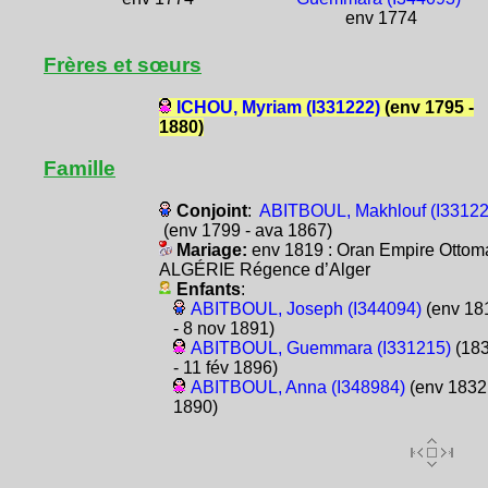
env 1774
Frères et sœurs
ICHOU, Myriam (I331222)
(env 1795 -
1880)
Famille
Conjoint
:
ABITBOUL, Makhlouf (I33122
(env 1799 - ava 1867)
Mariage:
env 1819 : Oran Empire Ottom
ALGÉRIE Régence d’Alger
Enfants
:
ABITBOUL, Joseph (I344094)
(env 18
- 8 nov 1891)
ABITBOUL, Guemmara (I331215)
(18
- 11 fév 1896)
ABITBOUL, Anna (I348984)
(env 1832 
1890)