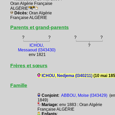
Oran Algérie Française
ALGÉRIE
Décès:
Oran Algérie
Française ALGÉRIE
Parents et grand-parents
?
?
?
?
ICHOU,
?
Messaoud (I343430)
env 1821
Frères et sœurs
ICHOU, Nedjema (I340211)
(10 mai 185
Famille
Conjoint
:
ABBOU, Moïse (I343429)
(en
1849)
Mariage:
env 1883 : Oran Algérie
Française ALGÉRIE
Enfants
: