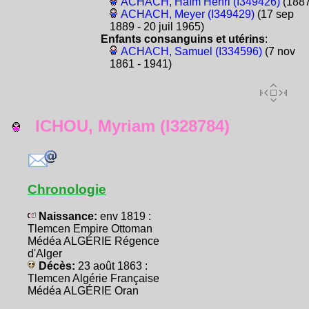
ACHACH, Haïm Henri (I349426)
(1887
ACHACH, Meyer (I349429)
(17 sep
1889 - 20 juil 1965)
Enfants consanguins et utérins
:
ACHACH, Samuel (I334596)
(7 nov
1861 - 1941)
ICHOU, Myriam (I328784)
Chronologie
Naissance:
env 1819 :
Tlemcen Empire Ottoman
Médéa ALGÉRIE Régence
d'Alger
Décès:
23 août 1863 :
Tlemcen Algérie Française
Médéa ALGÉRIE Oran