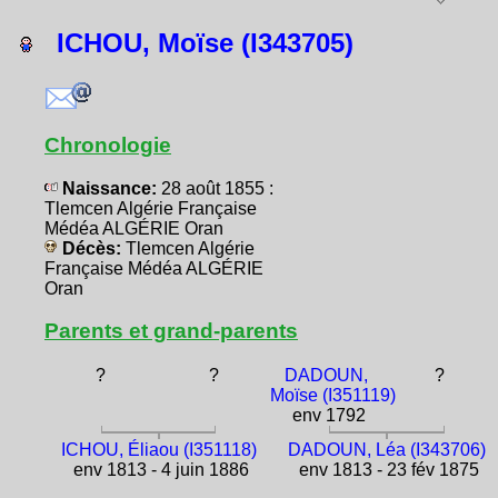
ICHOU, Moïse (I343705)
Chronologie
Naissance:
28 août 1855 :
Tlemcen Algérie Française
Médéa ALGÉRIE Oran
Décès:
Tlemcen Algérie
Française Médéa ALGÉRIE
Oran
Parents et grand-parents
?
?
DADOUN,
?
Moïse (I351119)
env 1792
ICHOU, Éliaou (I351118)
DADOUN, Léa (I343706)
env 1813 - 4 juin 1886
env 1813 - 23 fév 1875