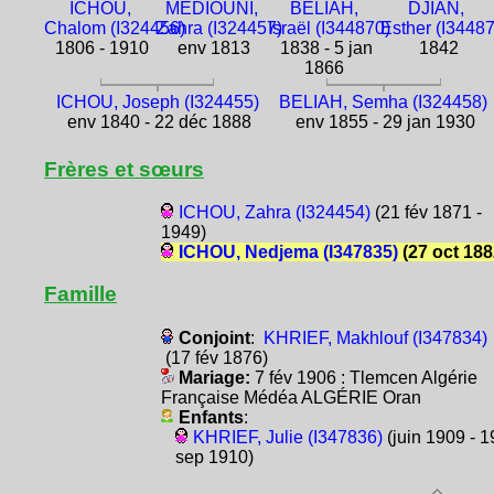
ICHOU,
MÉDIOUNI,
BELIAH,
DJIAN,
Chalom (I324456)
Zahra (I324457)
Israël (I344870)
Esther (I3448
1806 - 1910
env 1813
1838 - 5 jan
1842
1866
ICHOU, Joseph (I324455)
BELIAH, Semha (I324458)
env 1840 - 22 déc 1888
env 1855 - 29 jan 1930
Frères et sœurs
ICHOU, Zahra (I324454)
(21 fév 1871 -
1949)
ICHOU, Nedjema (I347835)
(27 oct 188
Famille
Conjoint
:
KHRIEF, Makhlouf (I347834)
(17 fév 1876)
Mariage:
7 fév 1906 : Tlemcen Algérie
Française Médéa ALGÉRIE Oran
Enfants
:
KHRIEF, Julie (I347836)
(juin 1909 - 1
sep 1910)