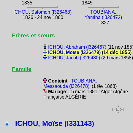
1835
1845
ICHOU, Salomon (I326468)
TOUBIANA,
1826 - 24 nov 1860
Yamina (I326472)
1827
Frères et sœurs
ICHOU, Abraham (I326467)
(11 nov 185
ICHOU, Moïse (I326479)
(14 déc 1855)
ICHOU, Jacob (I326480)
(29 mars 1858)
Famille
Conjoint
:
TOUBIANA,
Messaouda (I326478)
(1 fév 1863)
Mariage:
15 mars 1881 : Alger Algérie
Française ALGÉRIE
ICHOU, Moïse (I331143)