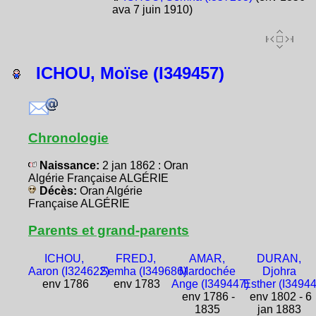
ava 7 juin 1910)
ICHOU, Moïse (I349457)
Chronologie
Naissance:
2 jan 1862 : Oran
Algérie Française ALGÉRIE
Décès:
Oran Algérie
Française ALGÉRIE
Parents et grand-parents
ICHOU,
FREDJ,
AMAR,
DURAN,
Aaron (I324622)
Semha (I349686)
Mardochée
Djohra
env 1786
env 1783
Ange (I349447)
Esther (I3494
env 1786 -
env 1802 - 6
1835
jan 1883