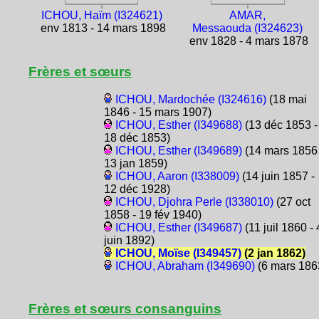
ICHOU, Haïm (I324621)
AMAR,
env 1813 - 14 mars 1898
Messaouda (I324623)
env 1828 - 4 mars 1878
Frères et sœurs
ICHOU, Mardochée (I324616)
(18 mai
1846 - 15 mars 1907)
ICHOU, Esther (I349688)
(13 déc 1853 -
18 déc 1853)
ICHOU, Esther (I349689)
(14 mars 1856 
13 jan 1859)
ICHOU, Aaron (I338009)
(14 juin 1857 -
12 déc 1928)
ICHOU, Djohra Perle (I338010)
(27 oct
1858 - 19 fév 1940)
ICHOU, Esther (I349687)
(11 juil 1860 - 
juin 1892)
ICHOU, Moïse (I349457)
(2 jan 1862)
ICHOU, Abraham (I349690)
(6 mars 186
Frères et sœurs consanguins