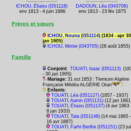
ICHOU, Éliaou (I351118)
DADOUN, Léa (I343706)
env 1813 - 4 juin 1886
env 1813 - 23 fév 1875
Frères et sœurs
ICHOU, Nouna (I351114)
(1834 - apr 30
jan 1905)
ICHOU, Moïse (I343705)
(28 août 1855)
Famille
Conjoint
:
TOUATI, Isaac (I351113)
(18
- 30 jan 1905)
Mariage:
31 oct 1853 : Tlemcen Algérie
Française Médéa ALGÉRIE Oran
Enfants
:
TOUATI, Léa (I351127)
(1857 - 1937)
TOUATI, Aaron (I351131)
(12 jan 1861
TOUATI, Éliaou (I351137)
(4 avr 1863 
8 jan 1933)
TOUATI, Tata (I351148)
(14 mai 1865 -
16 avr 1887)
TOUATI, Farhi Berthe (I351151)
(23 jui