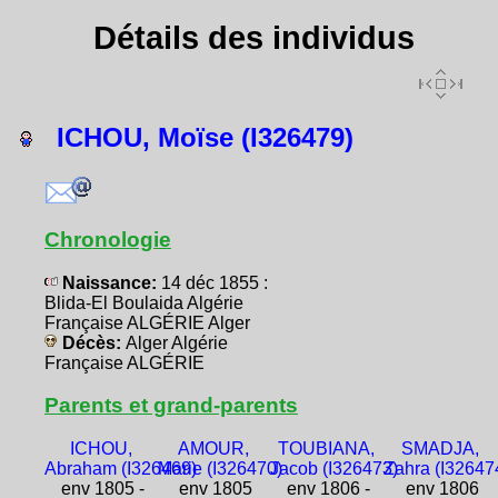
Détails des individus
ICHOU, Moïse (I326479)
Chronologie
Naissance:
14 déc 1855 :
Blida-El Boulaida Algérie
Française ALGÉRIE Alger
Décès:
Alger Algérie
Française ALGÉRIE
Parents et grand-parents
ICHOU,
AMOUR,
TOUBIANA,
SMADJA,
Abraham (I326469)
Marie (I326470)
Jacob (I326473)
Zahra (I32647
env 1805 -
env 1805
env 1806 -
env 1806