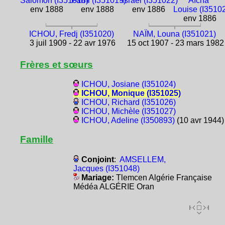
Salomon (I351018)
Farhi (I351019)
Israël (I351022)
Aïcha
env 1888
env 1888
env 1886
Louise (I3510
env 1886
ICHOU, Fredj (I351020)
NAÏM, Louna (I351021)
3 juil 1909 - 22 avr 1976
15 oct 1907 - 23 mars 1982
Frères et sœurs
ICHOU, Josiane (I351024)
ICHOU, Monique (I351025)
ICHOU, Richard (I351026)
ICHOU, Michèle (I351027)
ICHOU, Adeline (I350893)
(10 avr 1944)
Famille
Conjoint
:
AMSELLEM,
Jacques (I351048)
Mariage:
Tlemcen Algérie Française
Médéa ALGÉRIE Oran