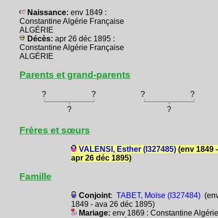
Naissance:
env 1849 :
Constantine Algérie Française
ALGÉRIE
Décès:
apr 26 déc 1895 :
Constantine Algérie Française
ALGÉRIE
Parents et grand-parents
?
?
?
?
?
?
Frères et sœurs
VALENSI, Esther (I327485)
(env 1849 -
apr 26 déc 1895)
Famille
Conjoint
:
TABET, Moïse (I327484)
(en
1849 - ava 26 déc 1895)
Mariage:
env 1869 : Constantine Algéri