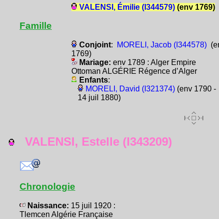
VALENSI, Émilie (I344579)
(env 1769)
Famille
Conjoint
:
MORELI, Jacob (I344578)
(e
1769)
Mariage:
env 1789 : Alger Empire
Ottoman ALGÉRIE Régence d’Alger
Enfants
:
MORELI, David (I321374)
(env 1790 -
14 juil 1880)
VALENSI, Estelle (I343209)
Chronologie
Naissance:
15 juil 1920 :
Tlemcen Algérie Française