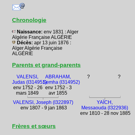
Chronologie
Naissance:
env 1831 : Alger
Algérie Française ALGÉRIE
Décès:
apr 13 juin 1876 :
Alger Algérie Française
ALGÉRIE
Parents et grand-parents
VALENSI,
ABRAHAM,
?
?
Judas (I314951)
Semha (I314952)
env 1752 - 26
env 1752 - 3
mars 1849
avr 1855
VALENSI, Joseph (I322897)
YAÏCH,
env 1807 - 9 jan 1863
Messaouda (I322936)
env 1810 - 28 nov 1885
Frères et sœurs