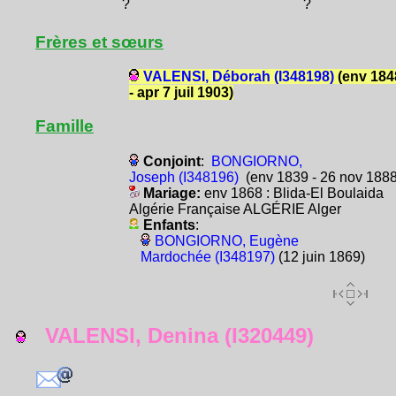
?
?
Frères et sœurs
VALENSI, Déborah (I348198)
(env 184
- apr 7 juil 1903)
Famille
Conjoint
:
BONGIORNO,
Joseph (I348196)
(env 1839 - 26 nov 1888
Mariage:
env 1868 : Blida-El Boulaida
Algérie Française ALGÉRIE Alger
Enfants
:
BONGIORNO, Eugène
Mardochée (I348197)
(12 juin 1869)
VALENSI, Denina (I320449)