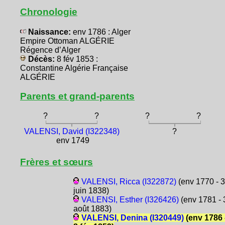
Chronologie
Naissance:
env 1786 : Alger
Empire Ottoman ALGÉRIE
Régence d’Alger
Décès:
8 fév 1853 :
Constantine Algérie Française
ALGÉRIE
Parents et grand-parents
?
?
?
?
VALENSI, David (I322348)
?
env 1749
Frères et sœurs
VALENSI, Ricca (I322872)
(env 1770 - 3
juin 1838)
VALENSI, Esther (I326426)
(env 1781 - 
août 1883)
VALENSI, Denina (I320449)
(env 1786 