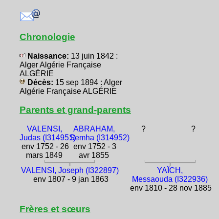
Chronologie
Naissance:
13 juin 1842 :
Alger Algérie Française
ALGÉRIE
Décès:
15 sep 1894 : Alger
Algérie Française ALGÉRIE
Parents et grand-parents
VALENSI,
ABRAHAM,
?
?
Judas (I314951)
Semha (I314952)
env 1752 - 26
env 1752 - 3
mars 1849
avr 1855
VALENSI, Joseph (I322897)
YAÏCH,
env 1807 - 9 jan 1863
Messaouda (I322936)
env 1810 - 28 nov 1885
Frères et sœurs