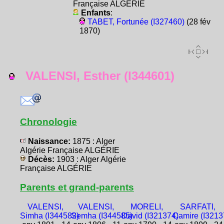
Française ALGÉRIE
Enfants
:
TABET, Fortunée (I327460)
(28 fév
1870)
VALENSI, Esther (I344601)
Chronologie
Naissance:
1875 : Alger
Algérie Française ALGÉRIE
Décès:
1903 : Alger Algérie
Française ALGÉRIE
Parents et grand-parents
VALENSI,
VALENSI,
MORELI,
SARFATI,
Simha (I344582)
Semha (I344585)
David (I321374)
Camire (I3213