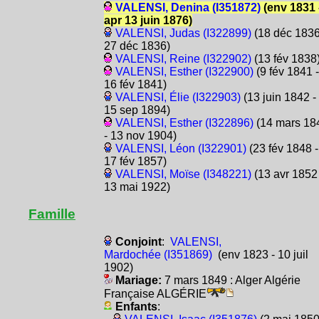
VALENSI, Denina (I351872)
(env 1831 
apr 13 juin 1876)
VALENSI, Judas (I322899)
(18 déc 1836
27 déc 1836)
VALENSI, Reine (I322902)
(13 fév 1838
VALENSI, Esther (I322900)
(9 fév 1841 -
16 fév 1841)
VALENSI, Élie (I322903)
(13 juin 1842 -
15 sep 1894)
VALENSI, Esther (I322896)
(14 mars 18
- 13 nov 1904)
VALENSI, Léon (I322901)
(23 fév 1848 -
17 fév 1857)
VALENSI, Moïse (I348221)
(13 avr 1852 
13 mai 1922)
Famille
Conjoint
:
VALENSI,
Mardochée (I351869)
(env 1823 - 10 juil
1902)
Mariage:
7 mars 1849 : Alger Algérie
Française ALGÉRIE
Enfants
: