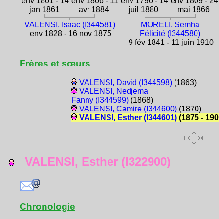
env 1801 - 14
env 1806 - 11
env 1790 - 14
env 1809 - 24
jan 1861
avr 1884
juil 1880
mai 1866
VALENSI, Isaac (I344581)
MORELI, Semha
env 1828 - 16 nov 1875
Félicité (I344580)
9 fév 1841 - 11 juin 1910
Frères et sœurs
VALENSI, David (I344598)
(1863)
VALENSI, Nedjema
Fanny (I344599)
(1868)
VALENSI, Camire (I344600)
(1870)
VALENSI, Esther (I344601)
(1875 - 190
VALENSI, Esther (I322900)
Chronologie