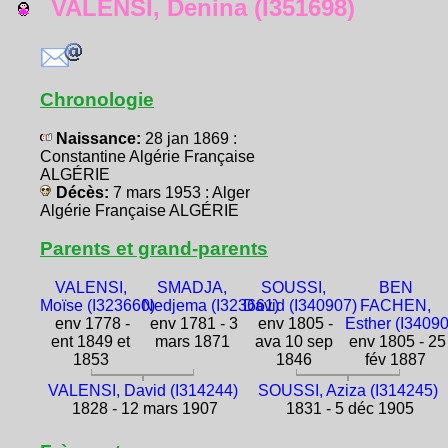
VALENSI, Denina (I351698)
Chronologie
Naissance:
28 jan 1869 :
Constantine Algérie Française
ALGÉRIE
Décès:
7 mars 1953 : Alger
Algérie Française ALGÉRIE
Parents et grand-parents
VALENSI,
SMADJA,
SOUSSI,
BEN
Moïse (I323660)
Nedjema (I323661)
David (I340907)
FACHEN,
env 1778 -
env 1781 - 3
env 1805 -
Esther (I3409
ent 1849 et
mars 1871
ava 10 sep
env 1805 - 25
1853
1846
fév 1887
VALENSI, David (I314244)
SOUSSI, Aziza (I314245)
1828 - 12 mars 1907
1831 - 5 déc 1905