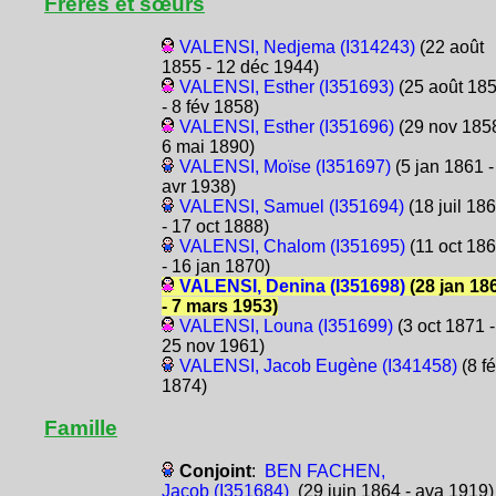
Frères et sœurs
VALENSI, Nedjema (I314243)
(22 août
1855 - 12 déc 1944)
VALENSI, Esther (I351693)
(25 août 18
- 8 fév 1858)
VALENSI, Esther (I351696)
(29 nov 1858
6 mai 1890)
VALENSI, Moïse (I351697)
(5 jan 1861 -
avr 1938)
VALENSI, Samuel (I351694)
(18 juil 18
- 17 oct 1888)
VALENSI, Chalom (I351695)
(11 oct 18
- 16 jan 1870)
VALENSI, Denina (I351698)
(28 jan 18
- 7 mars 1953)
VALENSI, Louna (I351699)
(3 oct 1871 -
25 nov 1961)
VALENSI, Jacob Eugène (I341458)
(8 f
1874)
Famille
Conjoint
:
BEN FACHEN,
Jacob (I351684)
(29 juin 1864 - ava 1919)