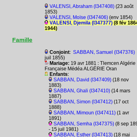
VALENSI, Abraham (I347408)
(23 août
1853)
VALENSI, Moïse (I347406)
(env 1854)
VALENSI, Djemila (I347377)
(8 fév 1864
1944)
Famille
Conjoint
:
SABBAN, Samuel (I347376)
juil 1855)
Mariage:
19 avr 1881 : Tlemcen Algérie
Française Médéa ALGÉRIE Oran
Enfants
:
SABBAN, David (I347409)
(18 nov
1883)
SABBAN, Ghali (I347410)
(14 mars
1887)
SABBAN, Simon (I347412)
(17 oct
1888)
SABBAN, Mimoun (I347411)
(1 avr
1891)
SABBAN, Semha (I347375)
(8 sep 18
- 15 juil 1981)
SABBAN, Esther (I347413)
(18 mai