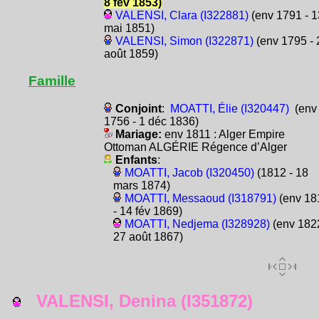
8 fév 1853)
VALENSI, Clara (I322881)
(env 1791 - 1
mai 1851)
VALENSI, Simon (I322871)
(env 1795 - 
août 1859)
Famille
Conjoint
:
MOATTI, Élie (I320447)
(env
1756 - 1 déc 1836)
Mariage:
env 1811 : Alger Empire
Ottoman ALGÉRIE Régence d’Alger
Enfants
:
MOATTI, Jacob (I320450)
(1812 - 18
mars 1874)
MOATTI, Messaoud (I318791)
(env 18
- 14 fév 1869)
MOATTI, Nedjema (I328928)
(env 1822
27 août 1867)
VALENSI, Denina (I351872)