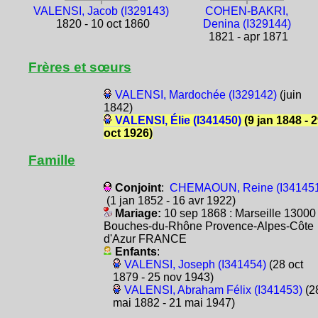
VALENSI, Jacob (I329143)
COHEN-BAKRI,
1820 - 10 oct 1860
Denina (I329144)
1821 - apr 1871
Frères et sœurs
VALENSI, Mardochée (I329142)
(juin
1842)
VALENSI, Élie (I341450)
(9 jan 1848 - 
oct 1926)
Famille
Conjoint
:
CHEMAOUN, Reine (I34145
(1 jan 1852 - 16 avr 1922)
Mariage:
10 sep 1868 : Marseille 13000
Bouches-du-Rhône Provence-Alpes-Côte
d'Azur FRANCE
Enfants
:
VALENSI, Joseph (I341454)
(28 oct
1879 - 25 nov 1943)
VALENSI, Abraham Félix (I341453)
(2
mai 1882 - 21 mai 1947)