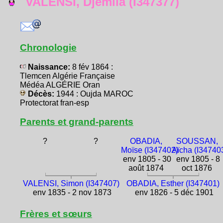
VALENSI, Djemila (I347377)
Chronologie
Naissance:
8 fév 1864 :
Tlemcen Algérie Française
Médéa ALGÉRIE Oran
Décès:
1944 : Oujda MAROC
Protectorat fran-esp
Parents et grand-parents
?
?
OBADIA,
SOUSSAN,
Moïse (I347402)
Aïcha (I34740
env 1805 - 30
env 1805 - 8
août 1874
oct 1876
VALENSI, Simon (I347407)
OBADIA, Esther (I347401)
env 1835 - 2 nov 1873
env 1826 - 5 déc 1901
Frères et sœurs