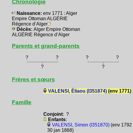
Chronologie
Naissance:
env 1771 : Alger
Empire Ottoman ALGÉRIE
Régence d’Alger
Décès:
Alger Empire Ottoman
ALGÉRIE Régence d’Alger
Parents et grand-parents
?
?
?
?
?
?
Frères et sœurs
VALENSI, Éliaou (I351874)
(env 1771)
Famille
Conjoint
: ?
Enfants
:
VALENSI, Simon (I351870)
(env 1792 
30 jan 1868)