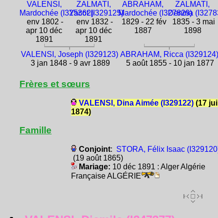
VALENSI,
ZALMATI,
ABRAHAM,
ZALMATI,
Mardochée (I325362)
Yacot (I329125)
Mardochée (I327829)
Denina (I3278
env 1802 -
env 1832 -
1829 - 22 fév
1835 - 3 mai
apr 10 déc
apr 10 déc
1887
1898
1891
1891
VALENSI, Joseph (I329123)
ABRAHAM, Ricca (I329124
3 jan 1848 - 9 avr 1889
5 août 1855 - 10 jan 1877
Frères et sœurs
VALENSI, Dina Aimée (I329122)
(17 ju
1874)
Famille
Conjoint
:
STORA, Félix Isaac (I329120
(19 août 1865)
Mariage:
10 déc 1891 : Alger Algérie
Française ALGÉRIE