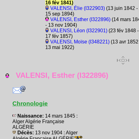
16 fév 1841)
VALENSI, Élie (I322903)
(13 juin 1842 -
15 sep 1894)
VALENSI, Esther (I322896)
(14 mars 18
- 13 nov 1904)
VALENSI, Léon (I322901)
(23 fév 1848 -
17 fév 1857)
VALENSI, Moïse (I348221)
(13 avr 1852 
13 mai 1922)
VALENSI, Esther (I322896)
Chronologie
Naissance:
14 mars 1845 :
Alger Algérie Française
ALGÉRIE
Décès:
13 nov 1904 : Alger
Algérie Française ALGÉRIE