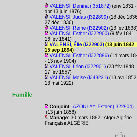
VALENSI, Denina (I351872)
(env 1831 -
apr 13 juin 1876)
VALENSI, Judas (I322899)
(18 déc 1836
27 déc 1836)
VALENSI, Reine (I322902)
(13 fév 1838
VALENSI, Esther (I322900)
(9 fév 1841 -
16 fév 1841)
VALENSI, Élie (I322903)
(13 juin 1842 -
15 sep 1894)
VALENSI, Esther (I322896)
(14 mars 18
- 13 nov 1904)
VALENSI, Léon (I322901)
(23 fév 1848 -
17 fév 1857)
VALENSI, Moïse (I348221)
(13 avr 1852 
13 mai 1922)
Famille
Conjoint
:
AZOULAY, Esther (I322904)
(13 juin 1858)
Mariage:
30 mars 1882 : Alger Algérie
Française ALGÉRIE