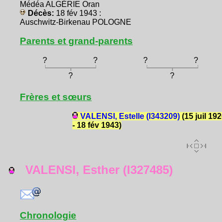
Médéa ALGÉRIE Oran
Décès:
18 fév 1943 :
Auschwitz-Birkenau POLOGNE
Parents et grand-parents
?
?
?
?
?
?
Frères et sœurs
VALENSI, Estelle (I343209)
(15 juil 19
- 18 fév 1943)
VALENSI, Esther (I327485)
Chronologie