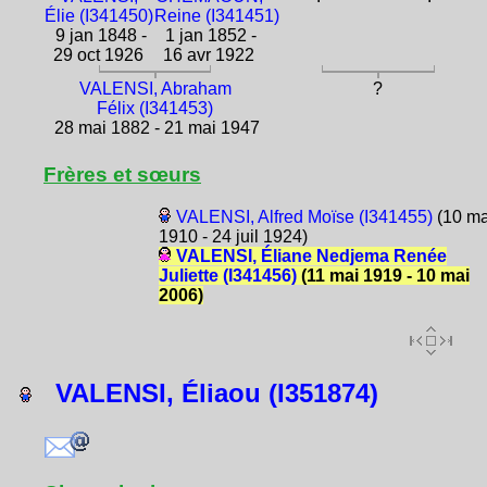
Élie (I341450)
Reine (I341451)
9 jan 1848 -
1 jan 1852 -
29 oct 1926
16 avr 1922
VALENSI, Abraham
?
Félix (I341453)
28 mai 1882 - 21 mai 1947
Frères et sœurs
VALENSI, Alfred Moïse (I341455)
(10 ma
1910 - 24 juil 1924)
VALENSI, Éliane Nedjema Renée
Juliette (I341456)
(11 mai 1919 - 10 mai
2006)
VALENSI, Éliaou (I351874)