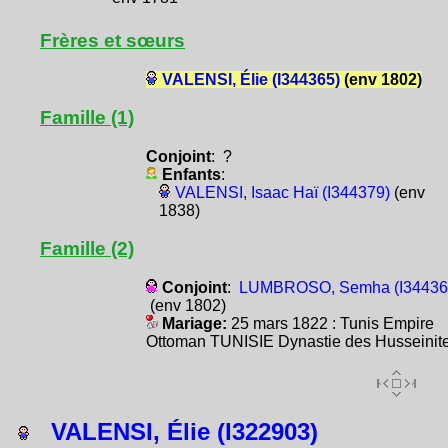
Frères et sœurs
VALENSI, Élie (I344365)
(env 1802)
Famille (1)
Conjoint
: ?
Enfants
:
VALENSI, Isaac Haï (I344379)
(env
1838)
Famille (2)
Conjoint
:
LUMBROSO, Semha (I34436
(env 1802)
Mariage:
25 mars 1822 : Tunis Empire
Ottoman TUNISIE Dynastie des Husseinit
VALENSI, Élie (I322903)