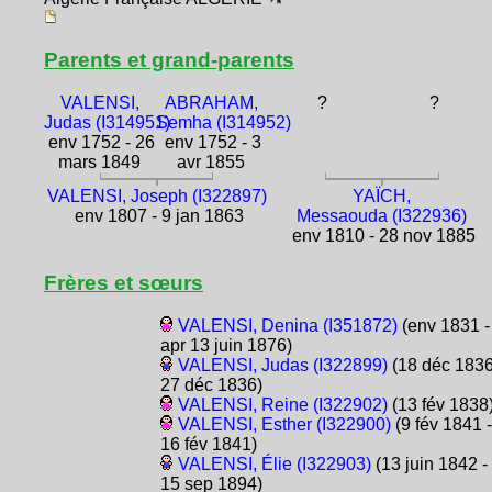
Parents et grand-parents
VALENSI,
ABRAHAM,
?
?
Judas (I314951)
Semha (I314952)
env 1752 - 26
env 1752 - 3
mars 1849
avr 1855
VALENSI, Joseph (I322897)
YAÏCH,
env 1807 - 9 jan 1863
Messaouda (I322936)
env 1810 - 28 nov 1885
Frères et sœurs
VALENSI, Denina (I351872)
(env 1831 -
apr 13 juin 1876)
VALENSI, Judas (I322899)
(18 déc 1836
27 déc 1836)
VALENSI, Reine (I322902)
(13 fév 1838
VALENSI, Esther (I322900)
(9 fév 1841 -
16 fév 1841)
VALENSI, Élie (I322903)
(13 juin 1842 -
15 sep 1894)