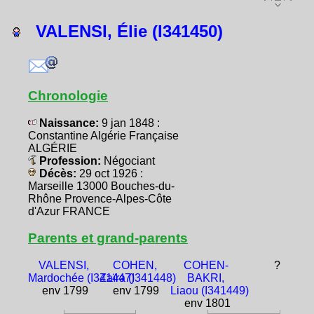
VALENSI, Élie (I341450)
Chronologie
Naissance:
9 jan 1848 :
Constantine Algérie Française
ALGÉRIE
Profession:
Négociant
Décès:
29 oct 1926 :
Marseille 13000 Bouches-du-
Rhône Provence-Alpes-Côte
d'Azur FRANCE
Parents et grand-parents
VALENSI,
COHEN,
COHEN-
?
Mardochée (I341447)
Zaïra (I341448)
BAKRI,
env 1799
env 1799
Liaou (I341449)
env 1801