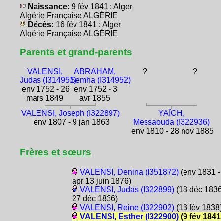
Naissance:
9 fév 1841 : Alger
Algérie Française ALGÉRIE
Décès:
16 fév 1841 : Alger
Algérie Française ALGÉRIE
Parents et grand-parents
VALENSI,
ABRAHAM,
?
?
Judas (I314951)
Semha (I314952)
env 1752 - 26
env 1752 - 3
mars 1849
avr 1855
VALENSI, Joseph (I322897)
YAÏCH,
env 1807 - 9 jan 1863
Messaouda (I322936)
env 1810 - 28 nov 1885
Frères et sœurs
VALENSI, Denina (I351872)
(env 1831 -
apr 13 juin 1876)
VALENSI, Judas (I322899)
(18 déc 1836
27 déc 1836)
VALENSI, Reine (I322902)
(13 fév 1838
VALENSI, Esther (I322900)
(9 fév 1841