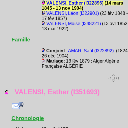
VALENSI, Esther (I322896)
(14 mars
1845 - 13 nov 1904)
VALENSI, Léon (I322901)
(23 fév 1848 -
17 fév 1857)
VALENSI, Moïse (I348221)
(13 avr 1852 
13 mai 1922)
Famille
Conjoint
:
AMAR, Saül (I322892)
(1824 
26 déc 1904)
Mariage:
13 fév 1879 : Alger Algérie
Française ALGÉRIE
VALENSI, Esther (I351693)
Chronologie