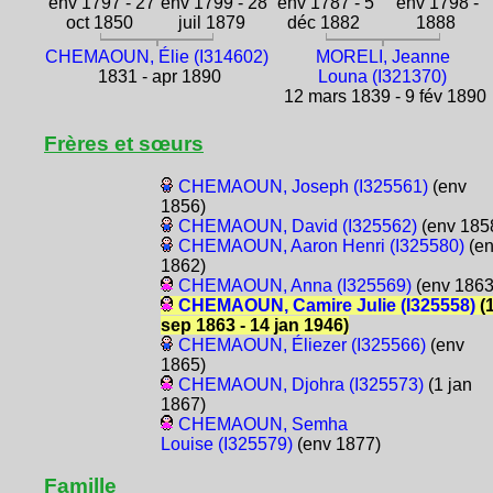
env 1797 - 27
env 1799 - 28
env 1787 - 5
env 1798 -
oct 1850
juil 1879
déc 1882
1888
CHEMAOUN, Élie (I314602)
MORELI, Jeanne
1831 - apr 1890
Louna (I321370)
12 mars 1839 - 9 fév 1890
Frères et sœurs
CHEMAOUN, Joseph (I325561)
(env
1856)
CHEMAOUN, David (I325562)
(env 185
CHEMAOUN, Aaron Henri (I325580)
(e
1862)
CHEMAOUN, Anna (I325569)
(env 1863
CHEMAOUN, Camire Julie (I325558)
(
sep 1863 - 14 jan 1946)
CHEMAOUN, Éliezer (I325566)
(env
1865)
CHEMAOUN, Djohra (I325573)
(1 jan
1867)
CHEMAOUN, Semha
Louise (I325579)
(env 1877)
Famille