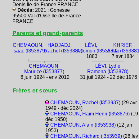
Denis Île-de-France FRANCE
Décès:
2021 : Gonesse
95500 Val-d'Oise Île-de-France
FRANCE
Parents et grand-parents
CHEMAOUN,
HADJADJ,
LÉVI,
KHRIEF,
Isaac (I353879)
Rachel (I353880)
Salomon (I353882)
Anna (I353881
1883
7 avr 1884
CHEMAOUN,
LÉVI, Lydie
Maurice (I353877)
Ramona (I353878)
6 juin 1924 - env 2012
31 juil 1924 - 22 déc 1976
Frères et sœurs
CHEMAOUN, Rachel (I353937)
(29 avr
1949 - déc 2024)
CHEMAOUN, Haïm Henri (I353876)
(19
déc 1950)
CHEMAOUN, Alain (I353938)
(12 jan
1953)
CHEMAOUN, Richard (I353939)
(26 fév