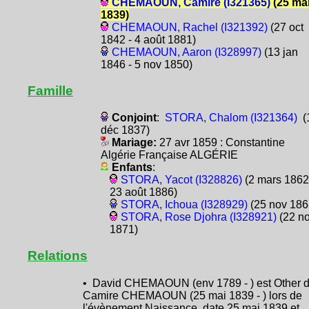
CHEMAOUN, Camire (I321365)
(25 ma
1839)
CHEMAOUN, Rachel (I321392)
(27 oct
1842 - 4 août 1881)
CHEMAOUN, Aaron (I328997)
(13 jan
1846 - 5 nov 1850)
Famille
Conjoint
:
STORA, Chalom (I321364)
(
déc 1837)
Mariage:
27 avr 1859 : Constantine
Algérie Française ALGÉRIE
Enfants
:
STORA, Yacot (I328826)
(2 mars 1862
23 août 1886)
STORA, Ichoua (I328929)
(25 nov 186
STORA, Rose Djohra (I328921)
(22 n
1871)
Relations
• David CHEMAOUN (env 1789 - ) est Other 
Camire CHEMAOUN (25 mai 1839 - ) lors de
l'évènement Naissance, date 25 mai 1839 et