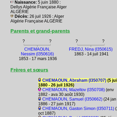
Naissance:
5 juin 1880 :
Dellys Algérie Française Alger
ALGÉRIE
Décès:
26 juil 1926 : Alger
Algérie Française ALGÉRIE
Parents et grand-parents
?
?
?
?
CHEMAOUN,
FREDJ, Nina (I350615)
Nessim (I350616)
1863 - 14 juil 1941
1853 - 17 mars 1936
Frères et sœurs
CHEMAOUN, Abraham (I350707)
(5 ju
1880 - 26 juil 1926)
CHEMAOUN, Mazeltov (I350708)
(env
1882 - ava 30 août 1930)
CHEMAOUN, Samuel (I350662)
(24 jan
1886 - 27 juin 1917)
CHEMAOUN, Gaston Simon (I350711)
(
oct 1887)