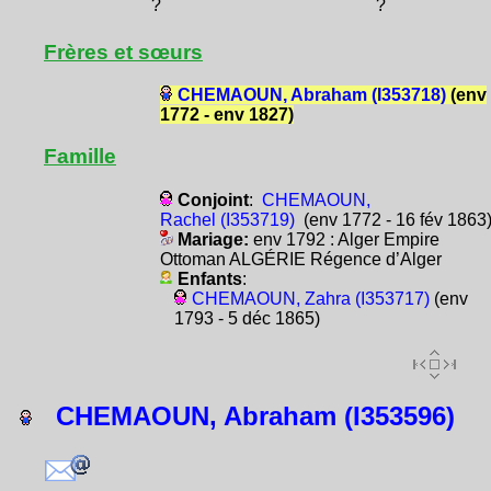
?
?
Frères et sœurs
CHEMAOUN, Abraham (I353718)
(env
1772 - env 1827)
Famille
Conjoint
:
CHEMAOUN,
Rachel (I353719)
(env 1772 - 16 fév 1863
Mariage:
env 1792 : Alger Empire
Ottoman ALGÉRIE Régence d’Alger
Enfants
:
CHEMAOUN, Zahra (I353717)
(env
1793 - 5 déc 1865)
CHEMAOUN, Abraham (I353596)