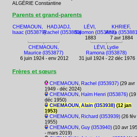
ALGÉRIE Constantine
Parents et grand-parents
CHEMAOUN,
HADJADJ,
LÉVI,
KHRIEF,
Isaac (I353879)
Rachel (I353880)
Salomon (I353882)
Anna (I353881
1883
7 avr 1884
CHEMAOUN,
LÉVI, Lydie
Maurice (I353877)
Ramona (I353878)
6 juin 1924 - env 2012
31 juil 1924 - 22 déc 1976
Frères et sœurs
CHEMAOUN, Rachel (I353937)
(29 avr
1949 - déc 2024)
CHEMAOUN, Haïm Henri (I353876)
(19
déc 1950)
CHEMAOUN, Alain (I353938)
(12 jan
1953)
CHEMAOUN, Richard (I353939)
(26 fév
1955)
CHEMAOUN, Guy (I353940)
(10 avr 19
- mars 2019)