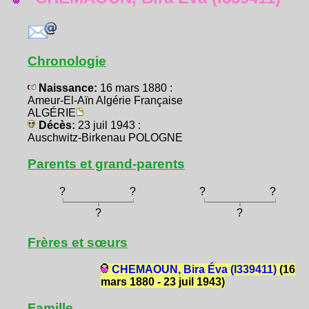
Chronologie
Naissance:
16 mars 1880 :
Ameur-El-Aïn Algérie Française
ALGÉRIE
Décès:
23 juil 1943 :
Auschwitz-Birkenau POLOGNE
Parents et grand-parents
?
?
?
?
?
?
Frères et sœurs
CHEMAOUN, Bira Éva (I339411)
(16
mars 1880 - 23 juil 1943)
Famille