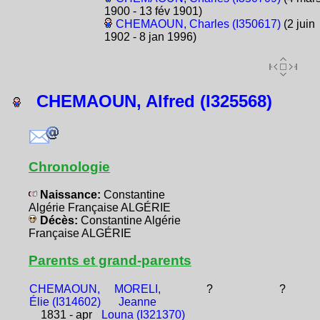
1900 - 13 fév 1901)
CHEMAOUN, Charles (I350617)
(2 juin
1902 - 8 jan 1996)
CHEMAOUN, Alfred (I325568)
Chronologie
Naissance:
Constantine
Algérie Française ALGÉRIE
Décès:
Constantine Algérie
Française ALGÉRIE
Parents et grand-parents
CHEMAOUN,
MORELI,
?
?
Élie (I314602)
Jeanne
1831 - apr
Louna (I321370)