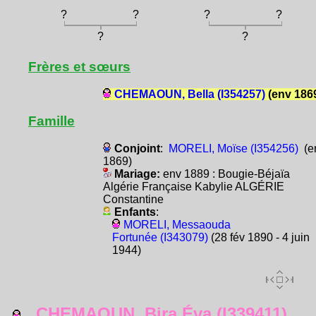
?
?
?
?
?
?
Frères et sœurs
CHEMAOUN, Bella (I354257)
(env 186
Famille
Conjoint
:
MORELI, Moïse (I354256)
(e
1869)
Mariage:
env 1889 : Bougie-Béjaïa
Algérie Française Kabylie ALGÉRIE
Constantine
Enfants
:
MORELI, Messaouda
Fortunée (I343079)
(28 fév 1890 - 4 juin
1944)
CHEMAOUN, Bira Éva (I339411)