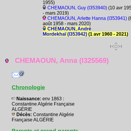
1955)
CHEMAOUN, Guy (I353940)
(10 avr 19
- mars 2019)
CHEMAOUN, Arlette Hanna (I353941)
(
août 1958 - mars 2020)
CHEMAOUN, André
Mordekhaï (I353942)
(1 avr 1960 - 2021)
CHEMAOUN, Anna (I325569)
Chronologie
Naissance:
env 1863 :
Constantine Algérie Française
ALGÉRIE
Décès:
Constantine Algérie
Française ALGÉRIE
Parents et grand-parents