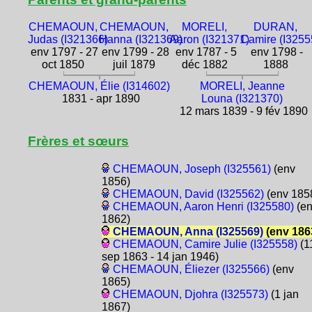
CHEMAOUN,
CHEMAOUN,
MORELI,
DURAN,
Judas (I321366)
Hanna (I321369)
Aaron (I321371)
Camire (I3255
env 1797 - 27
env 1799 - 28
env 1787 - 5
env 1798 -
oct 1850
juil 1879
déc 1882
1888
CHEMAOUN, Élie (I314602)
MORELI, Jeanne
1831 - apr 1890
Louna (I321370)
12 mars 1839 - 9 fév 1890
Frères et sœurs
CHEMAOUN, Joseph (I325561)
(env
1856)
CHEMAOUN, David (I325562)
(env 185
CHEMAOUN, Aaron Henri (I325580)
(e
1862)
CHEMAOUN, Anna (I325569)
(env 186
CHEMAOUN, Camire Julie (I325558)
(1
sep 1863 - 14 jan 1946)
CHEMAOUN, Éliezer (I325566)
(env
1865)
CHEMAOUN, Djohra (I325573)
(1 jan
1867)