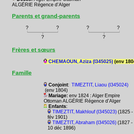
ALGÉRIE Régence d’Alger
Parents et grand-parents
?
?
?
?
?
?
Frères et sœurs
CHEMAOUN, Aziza (I345025)
(env 180
Famille
Conjoint
:
TIMEZTIT, Liaou (I345024)
(env 1804)
Mariage:
env 1824 : Alger Empire
Ottoman ALGÉRIE Régence d’Alger
Enfants
:
TIMEZTIT, Makhlouf (I345023)
(1825 -
fév 1901)
TIMEZTIT, Abraham (I345026)
(1827 -
10 déc 1896)