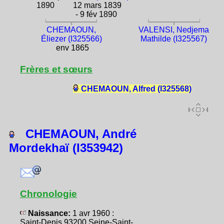
1890
12 mars 1839
- 9 fév 1890
CHEMAOUN,
VALENSI, Nedjema
Éliezer (I325566)
Mathilde (I325567)
env 1865
Frères et sœurs
CHEMAOUN, Alfred (I325568)
CHEMAOUN, André
Mordekhaï (I353942)
Chronologie
Naissance:
1 avr 1960 :
Saint-Denis 93200 Seine-Saint-