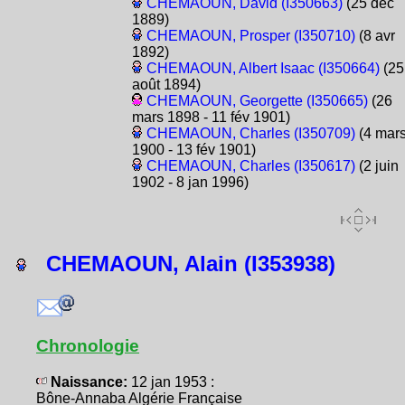
CHEMAOUN, David (I350663)
(25 déc
1889)
CHEMAOUN, Prosper (I350710)
(8 avr
1892)
CHEMAOUN, Albert Isaac (I350664)
(25
août 1894)
CHEMAOUN, Georgette (I350665)
(26
mars 1898 - 11 fév 1901)
CHEMAOUN, Charles (I350709)
(4 mar
1900 - 13 fév 1901)
CHEMAOUN, Charles (I350617)
(2 juin
1902 - 8 jan 1996)
CHEMAOUN, Alain (I353938)
Chronologie
Naissance:
12 jan 1953 :
Bône-Annaba Algérie Française