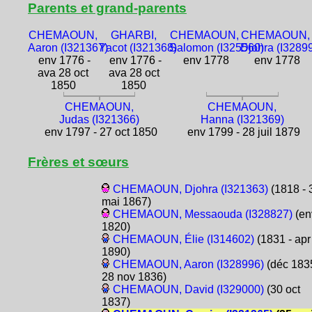
Parents et grand-parents
CHEMAOUN,
GHARBI,
CHEMAOUN,
CHEMAOUN,
Aaron (I321367)
Yacot (I321368)
Salomon (I325560)
Djohra (I3289
env 1776 -
env 1776 -
env 1778
env 1778
ava 28 oct
ava 28 oct
1850
1850
CHEMAOUN,
CHEMAOUN,
Judas (I321366)
Hanna (I321369)
env 1797 - 27 oct 1850
env 1799 - 28 juil 1879
Frères et sœurs
CHEMAOUN, Djohra (I321363)
(1818 - 
mai 1867)
CHEMAOUN, Messaouda (I328827)
(en
1820)
CHEMAOUN, Élie (I314602)
(1831 - apr
1890)
CHEMAOUN, Aaron (I328996)
(déc 1835
28 nov 1836)
CHEMAOUN, David (I329000)
(30 oct
1837)