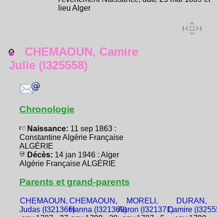
lieu Alger
CHEMAOUN, Camire
Julie (I325558)
Chronologie
Naissance:
11 sep 1863 :
Constantine Algérie Française
ALGÉRIE
Décès:
14 jan 1946 : Alger
Algérie Française ALGÉRIE
Parents et grand-parents
CHEMAOUN,
CHEMAOUN,
MORELI,
DURAN,
Judas (I321366)
Hanna (I321369)
Aaron (I321371)
Camire (I3255