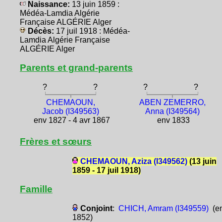
Naissance:
13 juin 1859 :
Médéa-Lamdia Algérie
Française ALGÉRIE Alger
Décès:
17 juil 1918 : Médéa-
Lamdia Algérie Française
ALGÉRIE Alger
Parents et grand-parents
?
?
?
?
CHEMAOUN,
ABEN ZEMERRO,
Jacob (I349563)
Anna (I349564)
env 1827 - 4 avr 1867
env 1833
Frères et sœurs
CHEMAOUN, Aziza (I349562)
(13 juin
1859 - 17 juil 1918)
Famille
Conjoint
:
CHICH, Amram (I349559)
(e
1852)