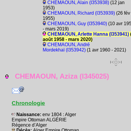
CHEMAOUN, Alain (I353938)
(12 jan
1953)
CHEMAOUN, Richard (I353939)
(26 fév
1955)
CHEMAOUN, Guy (I353940)
(10 avr 19
- mars 2019)
CHEMAOUN, Arlette Hanna (I353941)
août 1958 - mars 2020)
CHEMAOUN, André
Mordekhaï (I353942)
(1 avr 1960 - 2021)
CHEMAOUN, Aziza (I345025)
Chronologie
Naissance:
env 1804 : Alger
Empire Ottoman ALGÉRIE
Régence d’Alger
Décès:
Alger Empire Ottoman