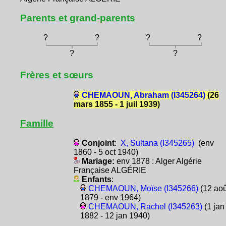
Parents et grand-parents
?
?
?
?
?
?
Frères et sœurs
CHEMAOUN, Abraham (I345264)
(26
mars 1855 - 1 juil 1939)
Famille
Conjoint
:
X, Sultana (I345265)
(env
1860 - 5 oct 1940)
Mariage:
env 1878 : Alger Algérie
Française ALGÉRIE
Enfants
:
CHEMAOUN, Moïse (I345266)
(12 aoû
1879 - env 1964)
CHEMAOUN, Rachel (I345263)
(1 jan
1882 - 12 jan 1940)