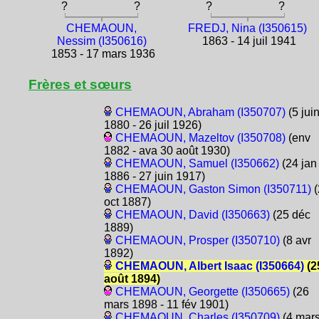
?
?
?
?
CHEMAOUN,
FREDJ, Nina (I350615)
Nessim (I350616)
1863 - 14 juil 1941
1853 - 17 mars 1936
Frères et sœurs
CHEMAOUN, Abraham (I350707)
(5 jui
1880 - 26 juil 1926)
CHEMAOUN, Mazeltov (I350708)
(env
1882 - ava 30 août 1930)
CHEMAOUN, Samuel (I350662)
(24 jan
1886 - 27 juin 1917)
CHEMAOUN, Gaston Simon (I350711)
(
oct 1887)
CHEMAOUN, David (I350663)
(25 déc
1889)
CHEMAOUN, Prosper (I350710)
(8 avr
1892)
CHEMAOUN, Albert Isaac (I350664)
(2
août 1894)
CHEMAOUN, Georgette (I350665)
(26
mars 1898 - 11 fév 1901)
CHEMAOUN, Charles (I350709)
(4 mar