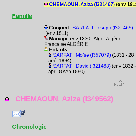
CHEMAOUN, Aziza (I321467)
(env 181
Famille
Conjoint
:
SARFATI, Joseph (I321465)
(env 1811)
Mariage:
env 1830 : Alger Algérie
Française ALGÉRIE
Enfants
:
SARFATI, Moïse (I357079)
(1831 - 28
août 1894)
SARFATI, David (I321468)
(env 1832 -
apr 18 sep 1880)
CHEMAOUN, Aziza (I349562)
Chronologie