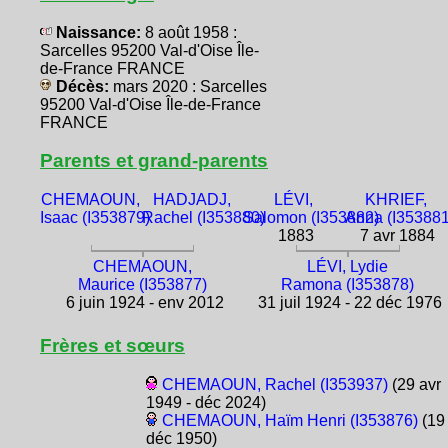
Naissance:
8 août 1958 :
Sarcelles 95200 Val-d'Oise Île-
de-France FRANCE
Décès:
mars 2020 : Sarcelles
95200 Val-d'Oise Île-de-France
FRANCE
Parents et grand-parents
CHEMAOUN,
HADJADJ,
LÉVI,
KHRIEF,
Isaac (I353879)
Rachel (I353880)
Salomon (I353882)
Anna (I353881
1883
7 avr 1884
CHEMAOUN,
LÉVI, Lydie
Maurice (I353877)
Ramona (I353878)
6 juin 1924 - env 2012
31 juil 1924 - 22 déc 1976
Frères et sœurs
CHEMAOUN, Rachel (I353937)
(29 avr
1949 - déc 2024)
CHEMAOUN, Haïm Henri (I353876)
(19
déc 1950)