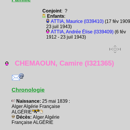
Conjoint
: ?
Enfants
:
ATTIA, Maurice (I339410)
(17 fév 1909
23 juil 1943)
ATTIA, Andrée Élise (I339409)
(6 fév
1912 - 23 juil 1943)
CHEMAOUN, Camire (I321365)
Chronologie
Naissance:
25 mai 1839 :
Alger Algérie Française
ALGÉRIE
Décès:
Alger Algérie
Française ALGÉRIE