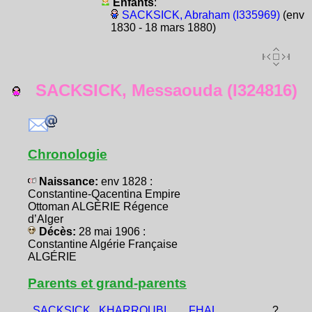
Enfants
:
SACKSICK, Abraham (I335969)
(env
1830 - 18 mars 1880)
SACKSICK, Messaouda (I324816)
Chronologie
Naissance:
env 1828 :
Constantine-Qacentina Empire
Ottoman ALGÉRIE Régence
d’Alger
Décès:
28 mai 1906 :
Constantine Algérie Française
ALGÉRIE
Parents et grand-parents
SACKSICK,
KHARROUBI,
FHAL,
?