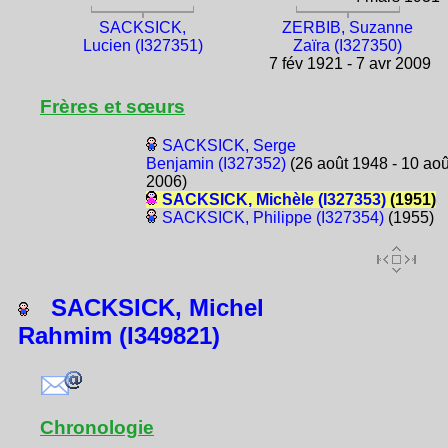
SACKSICK,
ZERBIB, Suzanne
Lucien (I327351)
Zaïra (I327350)
7 fév 1921 - 7 avr 2009
Frères et sœurs
SACKSICK, Serge
Benjamin (I327352)
(26 août 1948 - 10 aoû
2006)
SACKSICK, Michèle (I327353)
(1951)
SACKSICK, Philippe (I327354)
(1955)
SACKSICK, Michel
Rahmim (I349821)
Chronologie