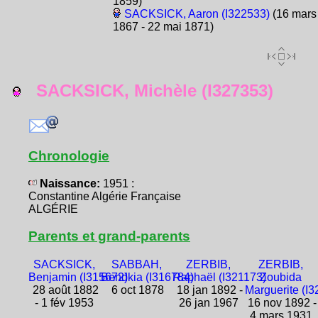
1859)
SACKSICK, Aaron (I322533)
(16 mars
1867 - 22 mai 1871)
SACKSICK, Michèle (I327353)
Chronologie
Naissance:
1951 :
Constantine Algérie Française
ALGÉRIE
Parents et grand-parents
SACKSICK,
SABBAH,
ZERBIB,
ZERBIB,
Benjamin (I315672)
Bendkia (I316784)
Raphaël (I321173)
Zoubida
28 août 1882
6 oct 1878
18 jan 1892 -
Marguerite (I
- 1 fév 1953
26 jan 1967
16 nov 1892 -
4 mars 1931