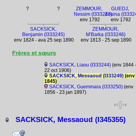
?
?
ZEMMOUR,
GUEDJ,
Nessim (I333247)
Zouina (I3332
env 1792
env 1792
SACKSICK,
ZEMMOUR,
Benjamin (I333245)
M'Barka (I333246)
env 1824 - ava 25 sep 1890
env 1813 - 25 sep 1890
Frères et sœurs
SACKSICK, Liaou (I333244)
(env 1844 
22 oct 1906)
SACKSICK, Messaoud (I333249)
(env
1845)
SACKSICK, Guemmara (I333250)
(env
1856 - 23 jan 1897)
SACKSICK, Messaoud (I345355)