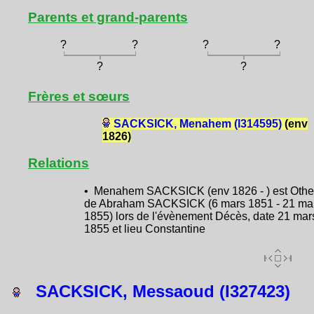
Parents et grand-parents
?
?
?
?
?
?
Frères et sœurs
SACKSICK, Menahem (I314595)
(env
1826)
Relations
• Menahem SACKSICK (env 1826 - ) est Othe
de Abraham SACKSICK (6 mars 1851 - 21 ma
1855) lors de l'évènement Décès, date 21 mar
1855 et lieu Constantine
SACKSICK, Messaoud (I327423)