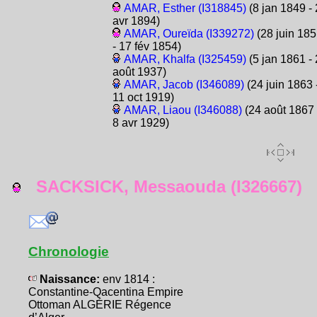
AMAR, Esther (I318845)
(8 jan 1849 -
avr 1894)
AMAR, Oureïda (I339272)
(28 juin 18
- 17 fév 1854)
AMAR, Khalfa (I325459)
(5 jan 1861 -
août 1937)
AMAR, Jacob (I346089)
(24 juin 1863 
11 oct 1919)
AMAR, Liaou (I346088)
(24 août 1867 
8 avr 1929)
SACKSICK, Messaouda (I326667)
Chronologie
Naissance:
env 1814 :
Constantine-Qacentina Empire
Ottoman ALGÉRIE Régence