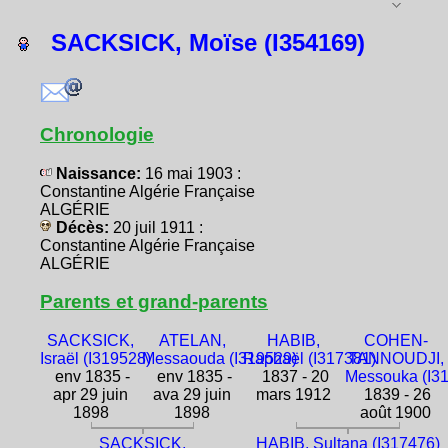
SACKSICK, Moïse (I354169)
Chronologie
Naissance:
16 mai 1903 :
Constantine Algérie Française
ALGÉRIE
Décès:
20 juil 1911 :
Constantine Algérie Française
ALGÉRIE
Parents et grand-parents
SACKSICK,
ATELAN,
HABIB,
COHEN-
Israël (I319528)
Messaouda (I319529)
Raphaël (I317381)
TANNOUDJI,
env 1835 -
env 1835 -
1837 - 20
Messouka (I3
apr 29 juin
ava 29 juin
mars 1912
1839 - 26
1898
1898
août 1900
SACKSICK,
HABIB, Sultana (I317476)