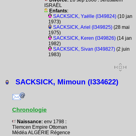
ISRAËL
Enfants
:
SACKSICK, Yaëlle (I349824)
(10 jan
1973)
SACKSICK, Ariel (I349825)
(28 mai
1975)
SACKSICK, Keren (I349826)
(14 jan
1982)
SACKSICK, Sivan (I349827)
(2 juin
1983)
SACKSICK, Mimoun (I334622)
Chronologie
Naissance:
env 1798 :
Tlemcen Empire Ottoman
Médéa ALGÉRIE Régence