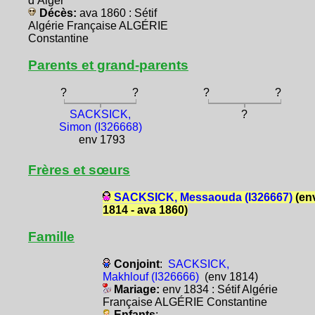
d’Alger
Décès:
ava 1860 : Sétif
Algérie Française ALGÉRIE
Constantine
Parents et grand-parents
?
?
?
?
SACKSICK,
?
Simon (I326668)
env 1793
Frères et sœurs
SACKSICK, Messaouda (I326667)
(en
1814 - ava 1860)
Famille
Conjoint
:
SACKSICK,
Makhlouf (I326666)
(env 1814)
Mariage:
env 1834 : Sétif Algérie
Française ALGÉRIE Constantine
Enfants
: