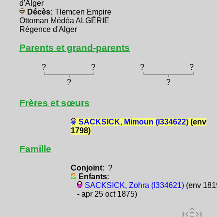
d'Alger
Décès:
Tlemcen Empire
Ottoman Médéa ALGÉRIE
Régence d'Alger
Parents et grand-parents
?
?
?
?
?
?
Frères et sœurs
SACKSICK, Mimoun (I334622)
(env
1798)
Famille
Conjoint
: ?
Enfants
:
SACKSICK, Zohra (I334621)
(env 181
- apr 25 oct 1875)