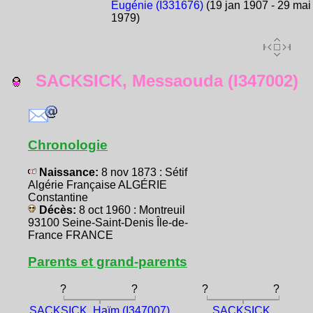
Eugénie (I331676)
(19 jan 1907 - 29 mai
1979)
SACKSICK, Messaouda (I347002)
Chronologie
Naissance:
8 nov 1873 : Sétif
Algérie Française ALGÉRIE
Constantine
Décès:
8 oct 1960 : Montreuil
93100 Seine-Saint-Denis Île-de-
France FRANCE
Parents et grand-parents
?
?
?
?
SACKSICK, Haïm (I347007)
SACKSICK,