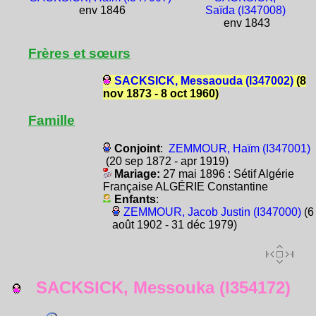
env 1846
Saïda (I347008)
env 1843
Frères et sœurs
SACKSICK, Messaouda (I347002)
(8
nov 1873 - 8 oct 1960)
Famille
Conjoint
:
ZEMMOUR, Haïm (I347001)
(20 sep 1872 - apr 1919)
Mariage:
27 mai 1896 : Sétif Algérie
Française ALGÉRIE Constantine
Enfants
:
ZEMMOUR, Jacob Justin (I347000)
(6
août 1902 - 31 déc 1979)
SACKSICK, Messouka (I354172)