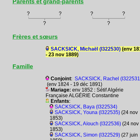
Parents et grand-parents
?
?
?
?
?
?
Frères et sœurs
SACKSICK, Michaël (I322530)
(env 18
- 23 nov 1889)
Famille
Conjoint
:
SACKSICK, Rachel (I322531
(env 1824 - 19 déc 1891)
Mariage:
env 1852 : Sétif Algérie
Française ALGÉRIE Constantine
Enfants
:
SACKSICK, Baya (I322534)
SACKSICK, Youna (I322535)
(24 nov
1853)
SACKSICK, Aïouch (I322536)
(24 nov
1853)
SACKSICK, Simon (I322529)
(27 juin