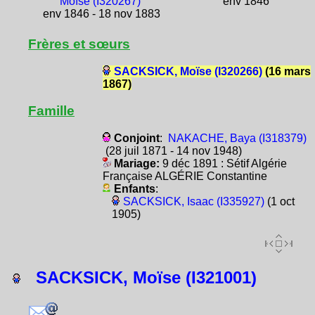
Moïse (I320267)
env 1846
env 1846 - 18 nov 1883
Frères et sœurs
SACKSICK, Moïse (I320266)
(16 mars
1867)
Famille
Conjoint
:
NAKACHE, Baya (I318379)
(28 juil 1871 - 14 nov 1948)
Mariage:
9 déc 1891 : Sétif Algérie
Française ALGÉRIE Constantine
Enfants
:
SACKSICK, Isaac (I335927)
(1 oct
1905)
SACKSICK, Moïse (I321001)