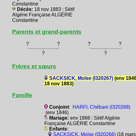
Constantine
Décès:
18 nov 1883 : Sétif
Algérie Française ALGÉRIE
Constantine
Parents et grand-parents
?
?
?
?
?
?
Frères et sœurs
SACKSICK, Moïse (I320267)
(env 1846
18 nov 1883)
Famille
Conjoint
:
HARFI, Chébani (I320268)
(env 1846)
Mariage:
env 1866 : Sétif Algérie
Française ALGÉRIE Constantine
Enfants
:
SACKSICK, Moïse (I320266)
(16 mars