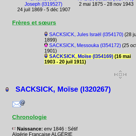
Joseph (I319527)
2 mai 1875 - 28 nov 1943
24 juil 1869 - 5 déc 1907
Frères et sœurs
SACKSICK, Jules Israël (I354170)
(28 j
1899)
SACKSICK, Messouka (I354172)
(25 oc
1901)
SACKSICK, Moïse (I354169)
(16 mai
1903 - 20 juil 1911)
SACKSICK, Moïse (I320267)
Chronologie
Naissance:
env 1846 : Sétif
Algérie Française ALGÉRIE