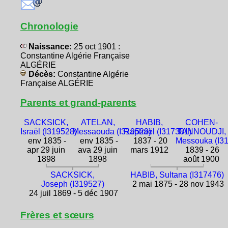
Chronologie
Naissance:
25 oct 1901 :
Constantine Algérie Française
ALGÉRIE
Décès:
Constantine Algérie
Française ALGÉRIE
Parents et grand-parents
SACKSICK,
ATELAN,
HABIB,
COHEN-
Israël (I319528)
Messaouda (I319529)
Raphaël (I317381)
TANNOUDJI,
env 1835 -
env 1835 -
1837 - 20
Messouka (I3
apr 29 juin
ava 29 juin
mars 1912
1839 - 26
1898
1898
août 1900
SACKSICK,
HABIB, Sultana (I317476)
Joseph (I319527)
2 mai 1875 - 28 nov 1943
24 juil 1869 - 5 déc 1907
Frères et sœurs