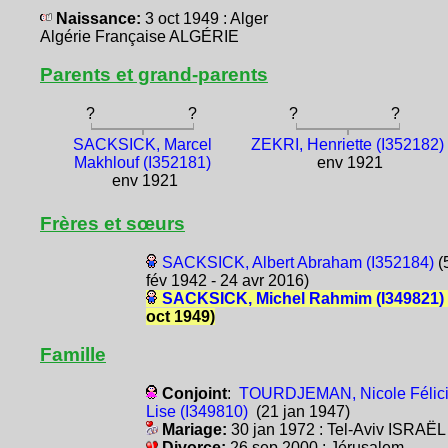
Naissance:
3 oct 1949 : Alger
Algérie Française ALGÉRIE
Parents et grand-parents
?
?
?
?
SACKSICK, Marcel
ZEKRI, Henriette (I352182)
Makhlouf (I352181)
env 1921
env 1921
Frères et sœurs
SACKSICK, Albert Abraham (I352184)
(
fév 1942 - 24 avr 2016)
SACKSICK, Michel Rahmim (I349821)
oct 1949)
Famille
Conjoint
:
TOURDJEMAN, Nicole Félic
Lise (I349810)
(21 jan 1947)
Mariage:
30 jan 1972 : Tel-Aviv ISRAËL
Divorce:
26 sep 2000 : Jérusalem