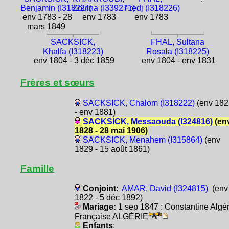
Benjamin (I318224)
Zouina (I339271)
Fredj (I318226)
env 1783 - 28
env 1783
env 1783
mars 1849
SACKSICK,
FHAL, Sultana
Khalfa (I318223)
Rosala (I318225)
env 1804 - 3 déc 1859
env 1804 - env 1831
Frères et sœurs
SACKSICK, Chalom (I318222)
(env 182
- env 1881)
SACKSICK, Messaouda (I324816)
(en
1828 - 28 mai 1906)
SACKSICK, Menahem (I315864)
(env
1829 - 15 août 1861)
Famille
Conjoint
:
AMAR, David (I324815)
(env
1822 - 5 déc 1892)
Mariage:
1 sep 1847 : Constantine Algér
Française ALGÉRIE
Enfants
: