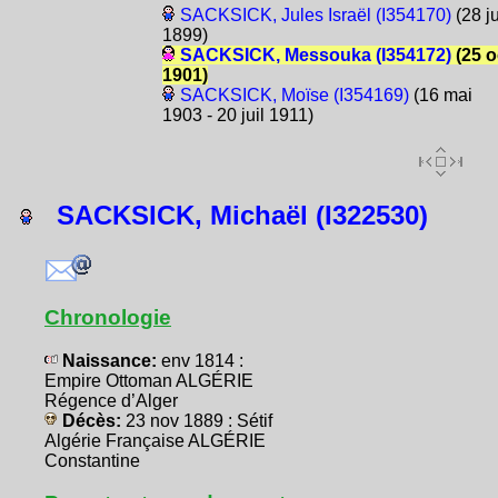
SACKSICK, Jules Israël (I354170)
(28 j
1899)
SACKSICK, Messouka (I354172)
(25 o
1901)
SACKSICK, Moïse (I354169)
(16 mai
1903 - 20 juil 1911)
SACKSICK, Michaël (I322530)
Chronologie
Naissance:
env 1814 :
Empire Ottoman ALGÉRIE
Régence d’Alger
Décès:
23 nov 1889 : Sétif
Algérie Française ALGÉRIE
Constantine