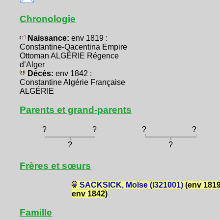
Chronologie
Naissance:
env 1819 :
Constantine-Qacentina Empire
Ottoman ALGÉRIE Régence
d’Alger
Décès:
env 1842 :
Constantine Algérie Française
ALGÉRIE
Parents et grand-parents
?
?
?
?
?
?
Frères et sœurs
SACKSICK, Moïse (I321001)
(env 1819
env 1842)
Famille