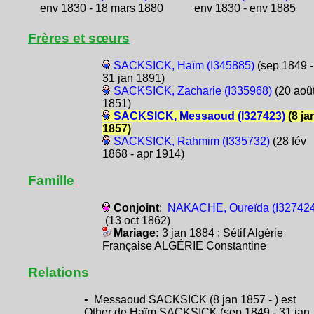
env 1830 - 18 mars 1880
env 1830 - env 1885
Frères et sœurs
SACKSICK, Haïm (I345885)
(sep 1849 -
31 jan 1891)
SACKSICK, Zacharie (I335968)
(20 aoû
1851)
SACKSICK, Messaoud (I327423)
(8 ja
1857)
SACKSICK, Rahmim (I335732)
(28 fév
1868 - apr 1914)
Famille
Conjoint
:
NAKACHE, Oureïda (I327424
(13 oct 1862)
Mariage:
3 jan 1884 : Sétif Algérie
Française ALGÉRIE Constantine
Relations
• Messaoud SACKSICK (8 jan 1857 - ) est
Other de Haïm SACKSICK (sep 1849 - 31 jan