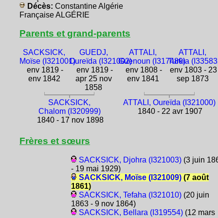
Décès:
Constantine Algérie
Française ALGÉRIE
Parents et grand-parents
SACKSICK,
GUEDJ,
ATTALI,
ATTALI,
Moïse (I321001)
Oureïda (I321002)
Guenoun (I317480)
Turkia (I33583
env 1819 -
env 1819 -
env 1808 -
env 1803 - 23
env 1842
apr 25 nov
env 1841
sep 1873
1858
SACKSICK,
ATTALI, Oureïda (I321000)
Chalom (I320999)
1840 - 22 avr 1907
1840 - 17 nov 1898
Frères et sœurs
SACKSICK, Djohra (I321003)
(3 juin 18
- 19 mai 1929)
SACKSICK, Moïse (I321009)
(7 août
1861)
SACKSICK, Tefaha (I321010)
(20 juin
1863 - 9 nov 1864)
SACKSICK, Bellara (I319554)
(12 mars