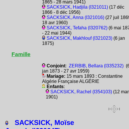
1865 - 28 mars 1941)
SACKSICK, Hadjila (I321011)
(17 déc
1866 - 8 déc 1956)
SACKSICK, Anna (I321016)
(27 juil 186
18 avr 1960)
SACKSICK, Tefaha (I320762)
(6 mai 18
- 22 mai 1944)
SACKSICK, Makhlouf (I321023)
(6 jan
1875)
Famille
Conjoint
:
ZERBIB, Bellara (I335232)
(
jan 1873 - 27 avr 1959)
Mariage:
15 mars 1893 : Constantine
Algérie Française ALGÉRIE
Enfants
:
SACKSICK, Rachel (I354103)
(12 mar
1901)
SACKSICK, Moïse