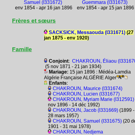
Samuel (I331672)
Guemmara (I331673)
env 1854 - apr 16 jan 1896
env 1854 - apr 15 jan 1896
Frères et sœurs
SACKSICK, Messaouda (I331671)
(27
jan 1875 - env 1920)
Famille
Conjoint
:
CHAKROUN, Éliaou (I33167
(5 nov 1871 - 21 jan 1934)
Mariage:
15 jan 1896 : Médéa-Lamdia
Algérie Française ALGÉRIE Alger
Enfants
:
CHAKROUN, Maurice (I331674)
CHAKROUN, Lucien (I331677)
CHAKROUN, Myriam Marie (I312591)
nov 1896 - 14 déc 1992)
CHAKROUN, Jacob (I331669)
(1899 -
28 mars 1957)
CHAKROUN, Samuel (I331675)
(20 d
1901 - 31 mai 1978)
CHAKROUN, Nedjema