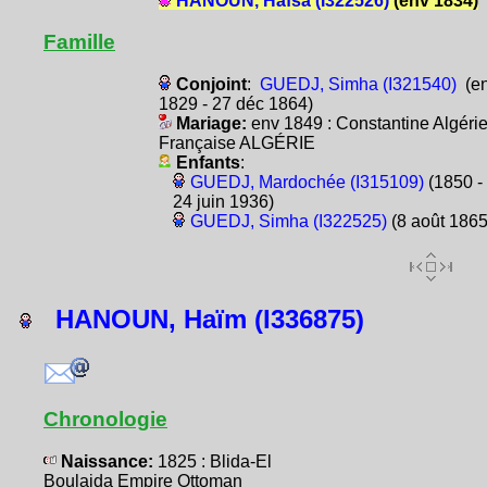
HANOUN, Hafsa (I322526)
(env 1834)
Famille
Conjoint
:
GUEDJ, Simha (I321540)
(e
1829 - 27 déc 1864)
Mariage:
env 1849 : Constantine Algéri
Française ALGÉRIE
Enfants
:
GUEDJ, Mardochée (I315109)
(1850 -
24 juin 1936)
GUEDJ, Simha (I322525)
(8 août 1865
HANOUN, Haïm (I336875)
Chronologie
Naissance:
1825 : Blida-El
Boulaida Empire Ottoman