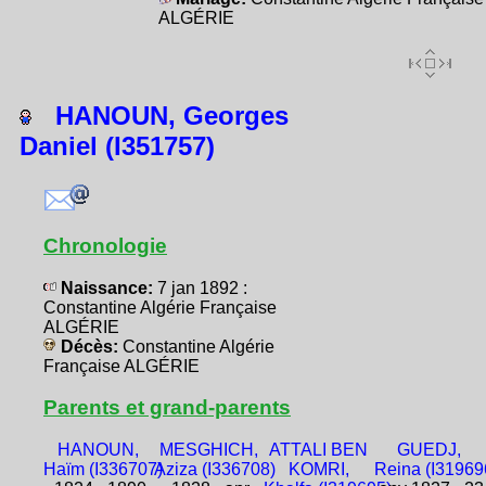
ALGÉRIE
HANOUN, Georges
Daniel (I351757)
Chronologie
Naissance:
7 jan 1892 :
Constantine Algérie Française
ALGÉRIE
Décès:
Constantine Algérie
Française ALGÉRIE
Parents et grand-parents
HANOUN,
MESGHICH,
ATTALI BEN
GUEDJ,
Haïm (I336707)
Aziza (I336708)
KOMRI,
Reina (I31969