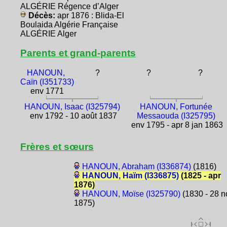
ALGÉRIE Régence d’Alger
Décès:
apr 1876 : Blida-El
Boulaida Algérie Française
ALGÉRIE Alger
Parents et grand-parents
HANOUN,
?
?
?
Caïn (I351733)
env 1771
HANOUN, Isaac (I325794)
HANOUN, Fortunée
env 1792 - 10 août 1837
Messaouda (I325795)
env 1795 - apr 8 jan 1863
Frères et sœurs
HANOUN, Abraham (I336874)
(1816)
HANOUN, Haïm (I336875)
(1825 - apr
1876)
HANOUN, Moïse (I325790)
(1830 - 28 n
1875)