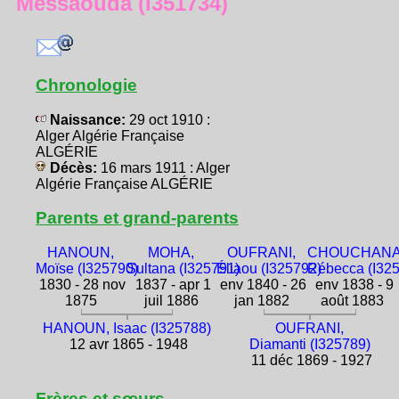
Messaouda (I351734)
Chronologie
Naissance:
29 oct 1910 :
Alger Algérie Française
ALGÉRIE
Décès:
16 mars 1911 : Alger
Algérie Française ALGÉRIE
Parents et grand-parents
HANOUN,
MOHA,
OUFRANI,
CHOUCHANA
Moïse (I325790)
Sultana (I325791)
Éliaou (I325792)
Rébecca (I32
1830 - 28 nov
1837 - apr 1
env 1840 - 26
env 1838 - 9
1875
juil 1886
jan 1882
août 1883
HANOUN, Isaac (I325788)
OUFRANI,
12 avr 1865 - 1948
Diamanti (I325789)
11 déc 1869 - 1927
Frères et sœurs