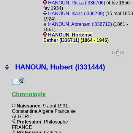
HANOUN, Ricca (I336706)
(4 fév 1856 -
fév 1934)
HANOUN, Isaac (I336709)
(15 mai 1858
1924)
HANOUN, Abraham (I336710)
(1861 -
1861)
HANOUN, Hortense
Esther (I336711)
(1864 - 1946)
HANOUN, Hubert (I331444)
Chronologie
Naissance:
9 août 1931 :
Constantine Algérie Française
ALGÉRIE
Profession:
Philosophe
FRANCE
Profession:
Écrivain