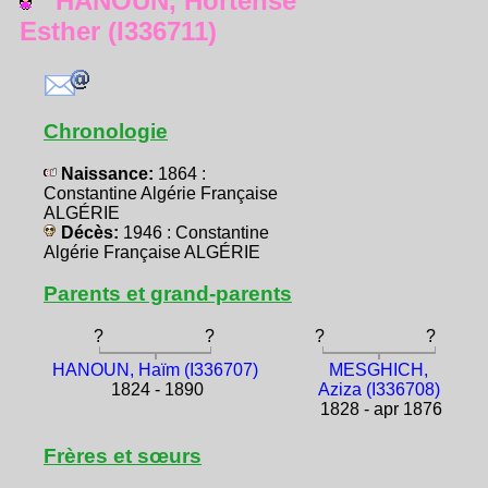
HANOUN, Hortense
Esther (I336711)
Chronologie
Naissance:
1864 :
Constantine Algérie Française
ALGÉRIE
Décès:
1946 : Constantine
Algérie Française ALGÉRIE
Parents et grand-parents
?
?
?
?
HANOUN, Haïm (I336707)
MESGHICH,
1824 - 1890
Aziza (I336708)
1828 - apr 1876
Frères et sœurs