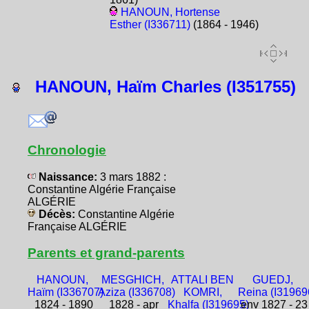
HANOUN, Hortense
Esther (I336711)
(1864 - 1946)
HANOUN, Haïm Charles (I351755)
Chronologie
Naissance:
3 mars 1882 :
Constantine Algérie Française
ALGÉRIE
Décès:
Constantine Algérie
Française ALGÉRIE
Parents et grand-parents
HANOUN,
MESGHICH,
ATTALI BEN
GUEDJ,
Haïm (I336707)
Aziza (I336708)
KOMRI,
Reina (I31969
1824 - 1890
1828 - apr
Khalfa (I319695)
env 1827 - 23