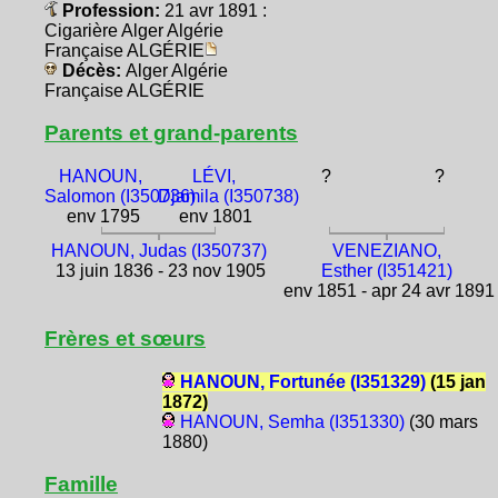
Profession:
21 avr 1891 :
Cigarière Alger Algérie
Française ALGÉRIE
Décès:
Alger Algérie
Française ALGÉRIE
Parents et grand-parents
HANOUN,
LÉVI,
?
?
Salomon (I350736)
Djamila (I350738)
env 1795
env 1801
HANOUN, Judas (I350737)
VENEZIANO,
13 juin 1836 - 23 nov 1905
Esther (I351421)
env 1851 - apr 24 avr 1891
Frères et sœurs
HANOUN, Fortunée (I351329)
(15 jan
1872)
HANOUN, Semha (I351330)
(30 mars
1880)
Famille