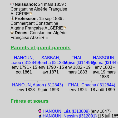
Naissance:
24 mars 1859 :
Constantine Algérie Française
ALGÉRIE
Profession:
15 sep 1886 :
Commerçant Constantine
Algérie Française ALGÉRIE
Décès:
Constantine Algérie
Française ALGÉRIE
Parents et grand-parents
HANOUN,
SABBAH,
FHAL,
HASSOUN,
Liaou (I312849)
Semha (I312850)
Moïse (I314496)
Djohra (I3144
env 1791 - 15
env 1790 - 15
env 1802 - 19
env 1803 -
oct 1861
avr 1871
mars 1883
ava 19 mars
1883
HANOUN, Aaron (I312843)
FHAL, Chacha (I312844)
env 1823 - 9 juin 1893
env 1824 - 18 août 1899
Frères et sœurs
HANOUN, Léa (I313809)
(env 1847)
HANOUN, Nessim (I312091)
(15 juil 18