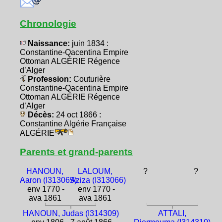
Chronologie
Naissance:
juin 1834 :
Constantine-Qacentina Empire
Ottoman ALGÉRIE Régence
d’Alger
Profession:
Couturière
Constantine-Qacentina Empire
Ottoman ALGÉRIE Régence
d’Alger
Décès:
24 oct 1866 :
Constantine Algérie Française
ALGÉRIE
Parents et grand-parents
HANOUN,
LALOUM,
?
?
Aaron (I313065)
Aziza (I313066)
env 1770 -
env 1770 -
ava 1861
ava 1861
HANOUN, Judas (I314309)
ATTALI,