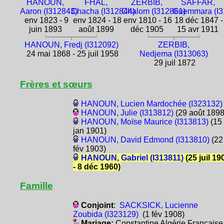
HANOUN,
FHAL,
ZERBIB,
SAFFAR,
Aaron (I312843)
Chacha (I312844)
Chalom (I312861)
Guemmara (I3
env 1823 - 9
env 1824 - 18
env 1810 - 16
18 déc 1847 -
juin 1893
août 1899
déc 1905
15 avr 1911
HANOUN, Fredj (I312092)
ZERBIB,
24 mai 1868 - 25 juil 1958
Nedjema (I313063)
29 juil 1872
Frères et sœurs
HANOUN, Lucien Mardochée (I323132)
HANOUN, Julie (I313812)
(29 août 1898
HANOUN, Moïse Maurice (I313813)
(15
jan 1901)
HANOUN, David Edmond (I313810)
(22
fév 1903)
HANOUN, Gabriel (I313811)
(25 juil 19
- 8 déc 1960)
Famille
Conjoint
:
SACKSICK, Lucienne
Zoubida (I323129)
(1 fév 1908)
Mariage:
Constantine Algérie Française