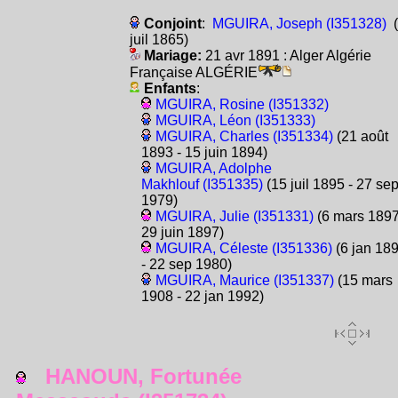
Conjoint
:
MGUIRA, Joseph (I351328)
(
juil 1865)
Mariage:
21 avr 1891 : Alger Algérie
Française ALGÉRIE
Enfants
:
MGUIRA, Rosine (I351332)
MGUIRA, Léon (I351333)
MGUIRA, Charles (I351334)
(21 août
1893 - 15 juin 1894)
MGUIRA, Adolphe
Makhlouf (I351335)
(15 juil 1895 - 27 se
1979)
MGUIRA, Julie (I351331)
(6 mars 1897
29 juin 1897)
MGUIRA, Céleste (I351336)
(6 jan 18
- 22 sep 1980)
MGUIRA, Maurice (I351337)
(15 mars
1908 - 22 jan 1992)
HANOUN, Fortunée