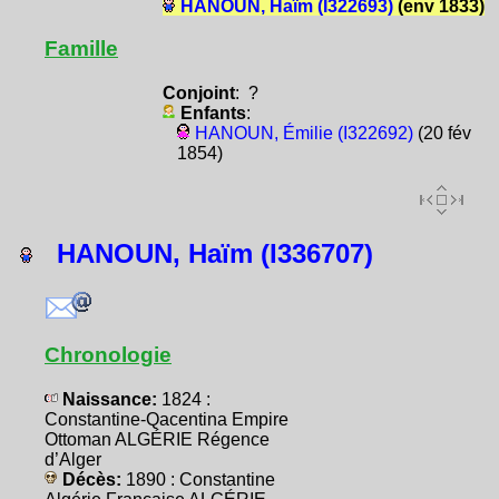
HANOUN, Haïm (I322693)
(env 1833)
Famille
Conjoint
: ?
Enfants
:
HANOUN, Émilie (I322692)
(20 fév
1854)
HANOUN, Haïm (I336707)
Chronologie
Naissance:
1824 :
Constantine-Qacentina Empire
Ottoman ALGÉRIE Régence
d’Alger
Décès:
1890 : Constantine