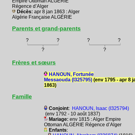
Empire Ottoman ALGÉRIE
Régence d’Alger
Décès:
apr 8 jan 1863 : Alger
Algérie Française ALGÉRIE
Parents et grand-parents
?
?
?
?
?
?
Frères et sœurs
HANOUN, Fortunée
Messaouda (I325795)
(env 1795 - apr 8 j
1863)
Famille
Conjoint
:
HANOUN, Isaac (I325794)
(env 1792 - 10 août 1837)
Mariage:
env 1815 : Alger Empire
Ottoman ALGÉRIE Régence d’Alger
Enfants
: