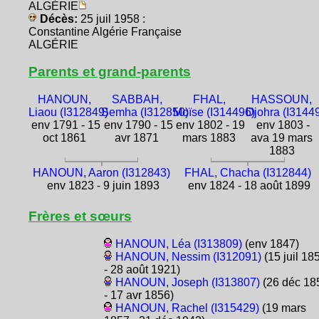
ALGÉRIE
Décès:
25 juil 1958 :
Constantine Algérie Française
ALGÉRIE
Parents et grand-parents
HANOUN,
SABBAH,
FHAL,
HASSOUN,
Liaou (I312849)
Semha (I312850)
Moïse (I314496)
Djohra (I3144
env 1791 - 15
env 1790 - 15
env 1802 - 19
env 1803 -
oct 1861
avr 1871
mars 1883
ava 19 mars
1883
HANOUN, Aaron (I312843)
FHAL, Chacha (I312844)
env 1823 - 9 juin 1893
env 1824 - 18 août 1899
Frères et sœurs
HANOUN, Léa (I313809)
(env 1847)
HANOUN, Nessim (I312091)
(15 juil 18
- 28 août 1921)
HANOUN, Joseph (I313807)
(26 déc 18
- 17 avr 1856)
HANOUN, Rachel (I315429)
(19 mars