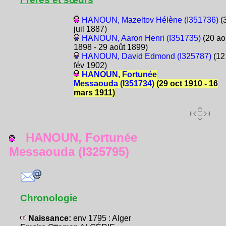
HANOUN, Mazeltov Hélène (I351736)
(
juil 1887)
HANOUN, Aaron Henri (I351735)
(20 ao
1898 - 29 août 1899)
HANOUN, David Edmond (I325787)
(12
fév 1902)
HANOUN, Fortunée
Messaouda (I351734)
(29 oct 1910 - 16
mars 1911)
HANOUN, Fortunée
Messaouda (I325795)
Chronologie
Naissance:
env 1795 : Alger