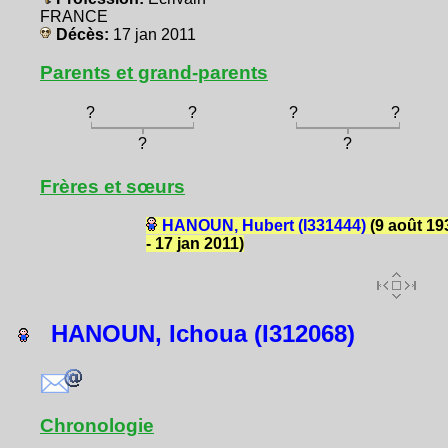
FRANCE
Décès:
17 jan 2011
Parents et grand-parents
?
?
?
?
?
?
Frères et sœurs
HANOUN, Hubert (I331444)
(9 août 19
- 17 jan 2011)
HANOUN, Ichoua (I312068)
Chronologie