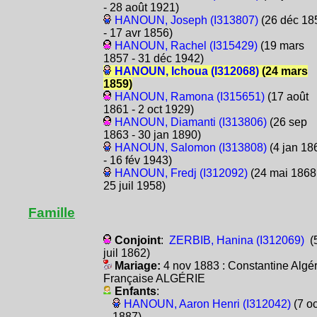
- 28 août 1921)
HANOUN, Joseph (I313807)
(26 déc 18
- 17 avr 1856)
HANOUN, Rachel (I315429)
(19 mars
1857 - 31 déc 1942)
HANOUN, Ichoua (I312068)
(24 mars
1859)
HANOUN, Ramona (I315651)
(17 août
1861 - 2 oct 1929)
HANOUN, Diamanti (I313806)
(26 sep
1863 - 30 jan 1890)
HANOUN, Salomon (I313808)
(4 jan 18
- 16 fév 1943)
HANOUN, Fredj (I312092)
(24 mai 1868
25 juil 1958)
Famille
Conjoint
:
ZERBIB, Hanina (I312069)
(
juil 1862)
Mariage:
4 nov 1883 : Constantine Algér
Française ALGÉRIE
Enfants
:
HANOUN, Aaron Henri (I312042)
(7 oc
1887)