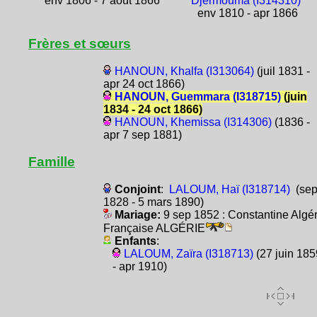
env 1806 - 7 août 1866
Djermouma (I314310)
env 1810 - apr 1866
Frères et sœurs
HANOUN, Khalfa (I313064)
(juil 1831 -
apr 24 oct 1866)
HANOUN, Guemmara (I318715)
(juin
1834 - 24 oct 1866)
HANOUN, Khemissa (I314306)
(1836 -
apr 7 sep 1881)
Famille
Conjoint
:
LALOUM, Haï (I318714)
(se
1828 - 5 mars 1890)
Mariage:
9 sep 1852 : Constantine Algér
Française ALGÉRIE
Enfants
:
LALOUM, Zaïra (I318713)
(27 juin 185
- apr 1910)