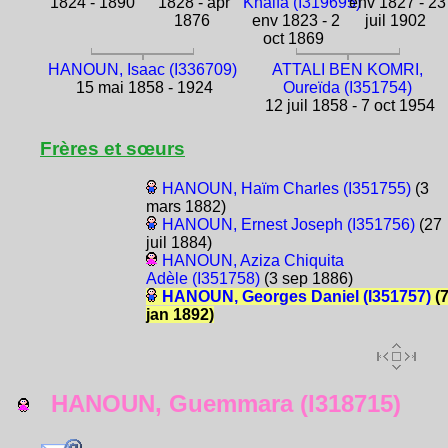
1824 - 1890
1828 - apr
Khalfa (I319695)
env 1827 - 23
1876
env 1823 - 2
juil 1902
oct 1869
HANOUN, Isaac (I336709)
ATTALI BEN KOMRI,
15 mai 1858 - 1924
Oureïda (I351754)
12 juil 1858 - 7 oct 1954
Frères et sœurs
HANOUN, Haïm Charles (I351755)
(3
mars 1882)
HANOUN, Ernest Joseph (I351756)
(27
juil 1884)
HANOUN, Aziza Chiquita
Adèle (I351758)
(3 sep 1886)
HANOUN, Georges Daniel (I351757)
(
jan 1892)
HANOUN, Guemmara (I318715)