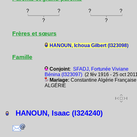
?
?
?
?
?
?
Frères et sœurs
HANOUN, Ichoua Gilbert (I323098)
Famille
Conjoint
:
SFADJ, Fortunée Viviane
Bénina (I323097)
(2 fév 1916 - 25 oct 201
Mariage:
Constantine Algérie Française
ALGÉRIE
HANOUN, Isaac (I324240)