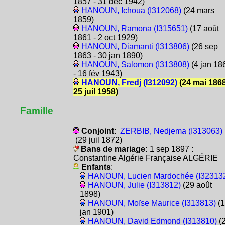
1857 - 31 déc 1942)
HANOUN, Ichoua (I312068)
(24 mars
1859)
HANOUN, Ramona (I315651)
(17 août
1861 - 2 oct 1929)
HANOUN, Diamanti (I313806)
(26 sep
1863 - 30 jan 1890)
HANOUN, Salomon (I313808)
(4 jan 18
- 16 fév 1943)
HANOUN, Fredj (I312092)
(24 mai 1868
25 juil 1958)
Famille
Conjoint
:
ZERBIB, Nedjema (I313063)
(29 juil 1872)
Bans de mariage:
1 sep 1897 :
Constantine Algérie Française ALGÉRIE
Enfants
:
HANOUN, Lucien Mardochée (I32313
HANOUN, Julie (I313812)
(29 août
1898)
HANOUN, Moïse Maurice (I313813)
(1
jan 1901)
HANOUN, David Edmond (I313810)
(