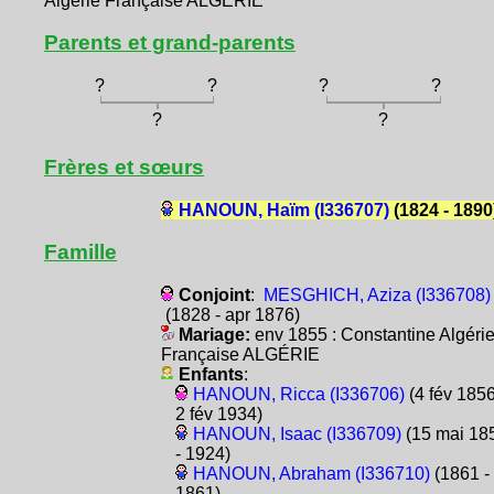
Algérie Française ALGÉRIE
Parents et grand-parents
?
?
?
?
?
?
Frères et sœurs
HANOUN, Haïm (I336707)
(1824 - 1890
Famille
Conjoint
:
MESGHICH, Aziza (I336708)
(1828 - apr 1876)
Mariage:
env 1855 : Constantine Algéri
Française ALGÉRIE
Enfants
:
HANOUN, Ricca (I336706)
(4 fév 1856
2 fév 1934)
HANOUN, Isaac (I336709)
(15 mai 18
- 1924)
HANOUN, Abraham (I336710)
(1861 -
1861)