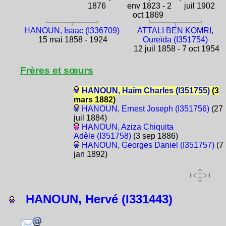
1876
env 1823 - 2
juil 1902
oct 1869
HANOUN, Isaac (I336709)
ATTALI BEN KOMRI,
15 mai 1858 - 1924
Oureïda (I351754)
12 juil 1858 - 7 oct 1954
Frères et sœurs
HANOUN, Haïm Charles (I351755)
(3
mars 1882)
HANOUN, Ernest Joseph (I351756)
(27
juil 1884)
HANOUN, Aziza Chiquita
Adèle (I351758)
(3 sep 1886)
HANOUN, Georges Daniel (I351757)
(7
jan 1892)
HANOUN, Hervé (I331443)