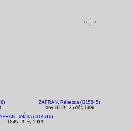
46)
ZAFRAN, Rébecca (I315845)
8
env 1819 - 26 déc 1899
AFRAN, Tefaha (I314516)
1845 - 9 fév 1913