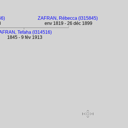
46)
ZAFRAN, Rébecca (I315845)
8
env 1819 - 26 déc 1899
AFRAN, Tefaha (I314516)
1845 - 9 fév 1913