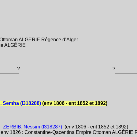
e Ottoman ALGÉRIE Régence d’Alger
aise ALGÉRIE
?
?
 Semha (I318288)
(env 1806 - ent 1852 et 1892)
:
ZERBIB, Nessim (I318287)
(env 1806 - ent 1852 et 1892)
:
env 1826 : Constantine-Qacentina Empire Ottoman ALGÉRIE 