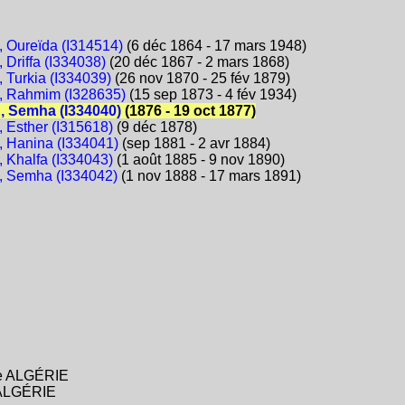
Oureïda (I314514)
(6 déc 1864 - 17 mars 1948)
Driffa (I334038)
(20 déc 1867 - 2 mars 1868)
Turkia (I334039)
(26 nov 1870 - 25 fév 1879)
 Rahmim (I328635)
(15 sep 1873 - 4 fév 1934)
 Semha (I334040)
(1876 - 19 oct 1877)
Esther (I315618)
(9 déc 1878)
Hanina (I334041)
(sep 1881 - 2 avr 1884)
Khalfa (I334043)
(1 août 1885 - 9 nov 1890)
 Semha (I334042)
(1 nov 1888 - 17 mars 1891)
ise ALGÉRIE
e ALGÉRIE