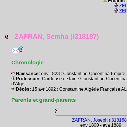
Enfants
:
ZER
ZER
ZAFRAN, Semha (I318187)
Chronologie
Naissance:
env 1823 : Constantine-Qacentina Empir
Profession:
Cardeuse de laine Constantine-Qacenti
d’Alger
Décès:
15 avr 1892 : Constantine Algérie Française 
Parents et grand-parents
?
ZAFRAN, Joseph (I318168
env 1800 - ava 1889