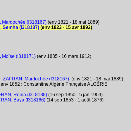
 Mardochée (I318167)
(env 1821 - 18 mai 1889)
 Semha (I318187)
(env 1823 - 15 avr 1892)
Moïse (I318171)
(env 1835 - 16 mars 1912)
:
ZAFRAN, Mardochée (I318167)
(env 1821 - 18 mai 1889)
:
env 1852 : Constantine Algérie Française ALGÉRIE
RAN, Reina (I318188)
(16 sep 1850 - 5 jan 1903)
RAN, Baya (I318166)
(14 sep 1853 - 1 août 1876)