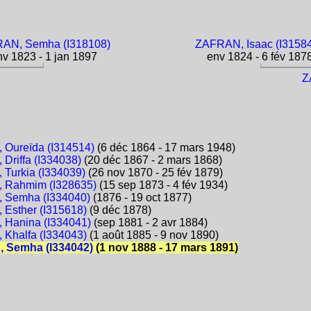
AN, Semha (I318108)
ZAFRAN, Isaac (I3158
v 1823 - 1 jan 1897
env 1824 - 6 fév 187
Z
Oureïda (I314514)
(6 déc 1864 - 17 mars 1948)
Driffa (I334038)
(20 déc 1867 - 2 mars 1868)
Turkia (I334039)
(26 nov 1870 - 25 fév 1879)
 Rahmim (I328635)
(15 sep 1873 - 4 fév 1934)
 Semha (I334040)
(1876 - 19 oct 1877)
Esther (I315618)
(9 déc 1878)
Hanina (I334041)
(sep 1881 - 2 avr 1884)
Khalfa (I334043)
(1 août 1885 - 9 nov 1890)
 Semha (I334042)
(1 nov 1888 - 17 mars 1891)