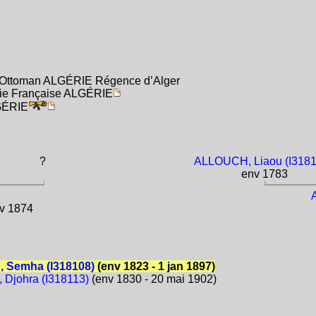
e Ottoman ALGÉRIE Régence d’Alger
rie Française ALGÉRIE
LGÉRIE
?
ALLOUCH, Liaou (I3181
env 1783
ov 1874
 Semha (I318108)
(env 1823 - 1 jan 1897)
Djohra (I318113)
(env 1830 - 20 mai 1902)