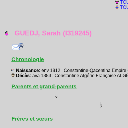
TOU
TOU
GUEDJ, Sarah (I319245)
Chronologie
Naissance:
env 1812 : Constantine-Qacentina Empir
Décès:
ava 1883 : Constantine Algérie Française AL
Parents et grand-parents
?
?
Frères et sœurs