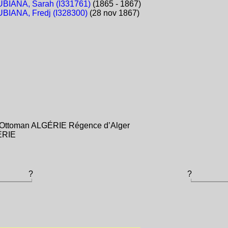
BIANA, Sarah (I331761)
(1865 - 1867)
BIANA, Fredj (I328300)
(28 nov 1867)
e Ottoman ALGÉRIE Régence d’Alger
GÉRIE
?
?