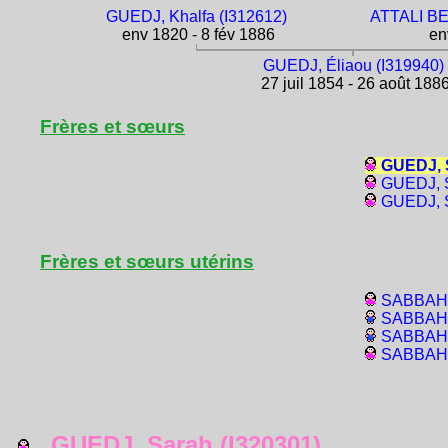
GUEDJ, Khalfa (I312612)
ATTALI BE
env 1820 - 8 fév 1886
env
GUEDJ, Éliaou (I319940)
27 juil 1854 - 26 août 188
Frères et sœurs
GUEDJ, S
GUEDJ, S
GUEDJ, S
Frères et sœurs utérins
SABBAH, 
SABBAH, 
SABBAH, 
SABBAH, 
GUEDJ, Sarah (I320301)