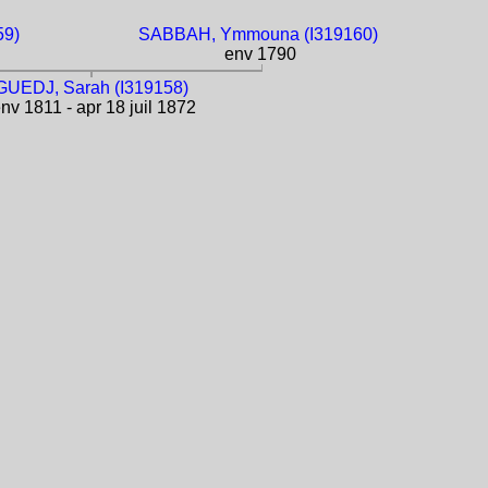
59)
SABBAH, Ymmouna (I319160)
env 1790
GUEDJ, Sarah (I319158)
nv 1811 - apr 18 juil 1872