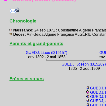
Chronologie
Naissance:
24 sep 1871 : Constantine Algérie Franç
Décès:
Aïn-Beïda Algérie Française ALGÉRIE Constan
Parents et grand-parents
GUEDJ, Liaou (I319157)
GUE
env 1802 - 2 mai 1858
env 
GUEDJ, Joseph (I315289)
1835 - 2 août 1909
Frères et sœurs
GUEDJ, L
GUEDJ, B
GUEDJ, I
GUEDJ, J
GUEDJ, D