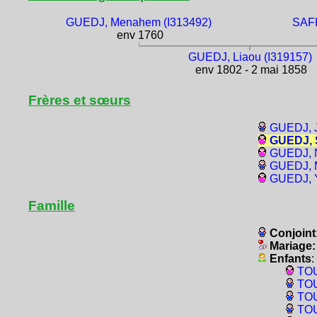
GUEDJ, Menahem (I313492)
SAFF
env 1760
GUEDJ, Liaou (I319157)
env 1802 - 2 mai 1858
Frères et sœurs
GUEDJ, J
GUEDJ, S
GUEDJ, N
GUEDJ, M
GUEDJ, 
Famille
Conjoint
Mariage
Enfants
:
TOU
TOU
TOU
TOU