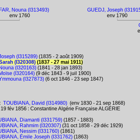
AR, Nouna (I313493)
GUEDJ, Joseph (I3191
env 1760
env 1790
e
oseph (I315289)
(1835 - 2 août 1909)
arah (I320308)
(1837 - 27 mai 1911)
ouna (I320163)
(1841 - 28 jan 1893)
oïse (I320164)
(9 déc 1843 - 9 juil 1900)
Ymmouna (I327873)
(6 oct 1846 - 23 sep 1847)
:
TOUBIANA, David (I314980)
(env 1830 - 21 sep 1868)
:
19 fév 1856 : Constantine Algérie Française ALGÉRIE
BIANA, Diamanti (I331759)
(1857 - 1883)
BIANA, Rahmim (I320307)
(31 oct 1858 - 29 déc 1929)
BIANA, Nessim (I331760)
(1861)
BIANA, Émile Joseph (I331762)
(1863)