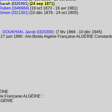
arah (I320301)
(24 sep 1871)
uben (I346984)
(19 oct 1873 - 16 avr 1961)
imon (I321301)
(10 déc 1876 - 24 oct 1905)
:
DOUKHAN, Jacob (I320300)
(7 fév 1866 - 10 déc 1945)
:
27 juin 1890 : Aïn-Beïda Algérie Française ALGÉRIE Constant
GÉRIE
érie Française ALGÉRIE
ALGÉRIE