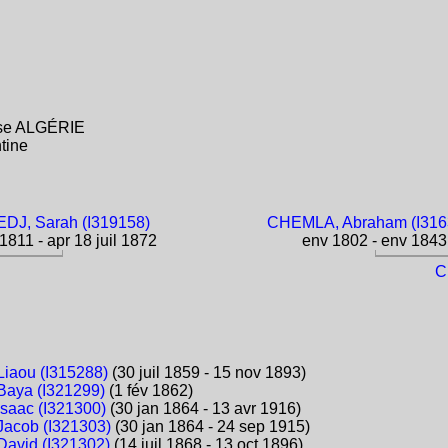
aise ALGÉRIE
tine
DJ, Sarah (I319158)
CHEMLA, Abraham (I316
1811 - apr 18 juil 1872
env 1802 - env 1843
C
iaou (I315288)
(30 juil 1859 - 15 nov 1893)
aya (I321299)
(1 fév 1862)
saac (I321300)
(30 jan 1864 - 13 avr 1916)
acob (I321303)
(30 jan 1864 - 24 sep 1915)
avid (I321302)
(14 juil 1868 - 13 oct 1896)