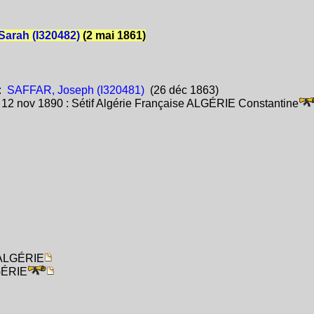
arah (I320482)
(2 mai 1861)
:
SAFFAR, Joseph (I320481)
(26 déc 1863)
:
12 nov 1890 : Sétif Algérie Française ALGÉRIE Constantine
e ALGÉRIE
LGÉRIE