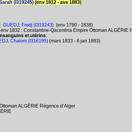
arah (I319245)
(env 1812 - ava 1883)
:
GUEDJ, Fredj (I319243)
(env 1790 - 1838)
:
env 1832 : Constantine-Qacentina Empire Ottoman ALGÉRIE 
nsanguins et utérins
:
DJ, Chalom (I316195)
(mars 1833 - 6 jan 1883)
e Ottoman ALGÉRIE Régence d’Alger
LGÉRIE