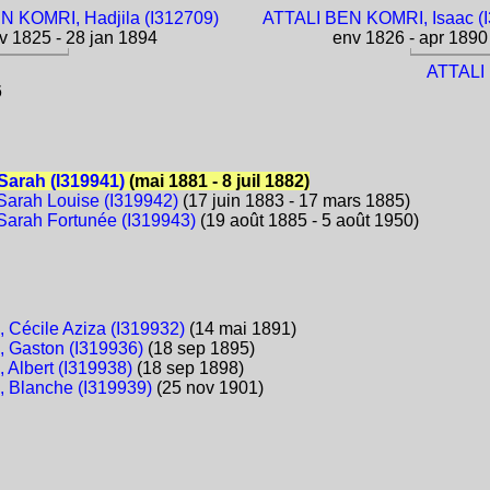
N KOMRI, Hadjila (I312709)
ATTALI BEN KOMRI, Isaac (
 1825 - 28 jan 1894
env 1826 - apr 1890
ATTALI
6
arah (I319941)
(mai 1881 - 8 juil 1882)
arah Louise (I319942)
(17 juin 1883 - 17 mars 1885)
arah Fortunée (I319943)
(19 août 1885 - 5 août 1950)
Cécile Aziza (I319932)
(14 mai 1891)
Gaston (I319936)
(18 sep 1895)
Albert (I319938)
(18 sep 1898)
Blanche (I319939)
(25 nov 1901)