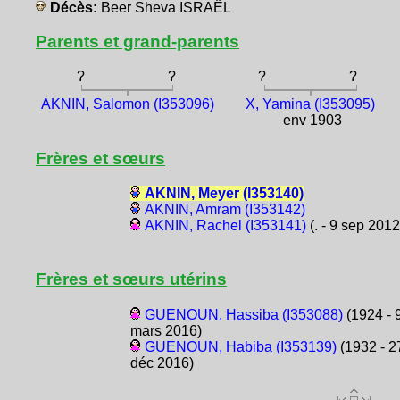
Décès:
Beer Sheva ISRAËL
Parents et grand-parents
?
?
?
?
AKNIN, Salomon (I353096)
X, Yamina (I353095)
env 1903
Frères et sœurs
AKNIN, Meyer (I353140)
AKNIN, Amram (I353142)
AKNIN, Rachel (I353141)
(. - 9 sep 2012
Frères et sœurs utérins
GUENOUN, Hassiba (I353088)
(1924 - 
mars 2016)
GUENOUN, Habiba (I353139)
(1932 - 2
déc 2016)