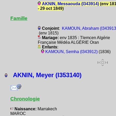
AKNIN, Messaouda (I343914)
(env 18
- 29 oct 1849)
Famille
Conjoint
:
KAMOUN, Abraham (I343913
(env 1815)
Mariage:
env 1835 : Tlemcen Algérie
Française Médéa ALGÉRIE Oran
Enfants
:
KAMOUN, Semha (I343912)
(1836)
AKNIN, Meyer (I353140)
Chronologie
Naissance:
Marrakech
MAROC