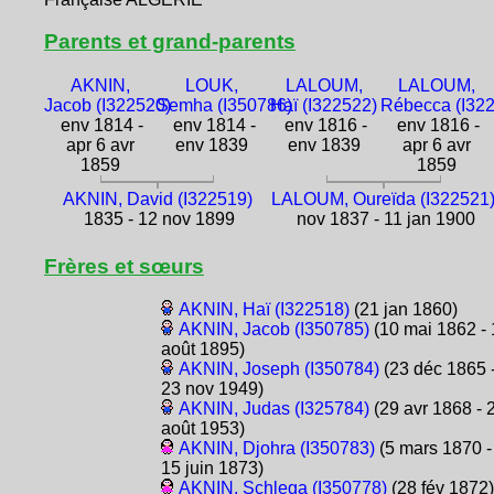
Parents et grand-parents
AKNIN,
LOUK,
LALOUM,
LALOUM,
Jacob (I322520)
Semha (I350786)
Haï (I322522)
Rébecca (I32
env 1814 -
env 1814 -
env 1816 -
env 1816 -
apr 6 avr
env 1839
env 1839
apr 6 avr
1859
1859
AKNIN, David (I322519)
LALOUM, Oureïda (I322521
1835 - 12 nov 1899
nov 1837 - 11 jan 1900
Frères et sœurs
AKNIN, Haï (I322518)
(21 jan 1860)
AKNIN, Jacob (I350785)
(10 mai 1862 - 
août 1895)
AKNIN, Joseph (I350784)
(23 déc 1865 
23 nov 1949)
AKNIN, Judas (I325784)
(29 avr 1868 - 
août 1953)
AKNIN, Djohra (I350783)
(5 mars 1870 -
15 juin 1873)
AKNIN, Schlega (I350778)
(28 fév 1872)