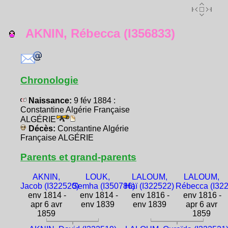
AKNIN, Rébecca (I356833)
Chronologie
Naissance:
9 fév 1884 :
Constantine Algérie Française
ALGÉRIE
Décès:
Constantine Algérie
Française ALGÉRIE
Parents et grand-parents
AKNIN,
LOUK,
LALOUM,
LALOUM,
Jacob (I322520)
Semha (I350786)
Haï (I322522)
Rébecca (I32
env 1814 -
env 1814 -
env 1816 -
env 1816 -
apr 6 avr
env 1839
env 1839
apr 6 avr
1859
1859