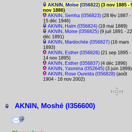
AKNIN, Moïse (I356822)
(3 nov 1885 - 
nov 1886)
AKNIN, Semha (I356823)
(28 fév 1887 -
15 déc 1946)
AKNIN, Haïm (I356824)
(18 mai 1889)
AKNIN, Moïse (I356825)
(9 juil 1891 - 2
déc 1891)
AKNIN, Mardochée (I356827)
(16 mars
1893)
AKNIN, Esther (I356826)
(21 sep 1895 -
14 nov 1895)
AKNIN, Esther (I356837)
(4 déc 1896)
AKNIN, Yasmina (I352645)
(3 juin 1899)
AKNIN, Rose Oureïda (I356828)
(août
1904 - 16 nov 2002)
AKNIN, Moshé (I356600)