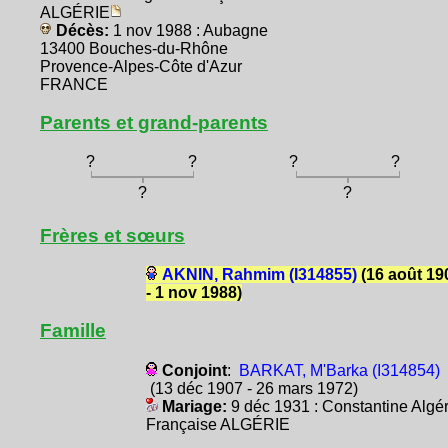
ALGÉRIE
Décès:
1 nov 1988 : Aubagne
13400 Bouches-du-Rhône
Provence-Alpes-Côte d'Azur
FRANCE
Parents et grand-parents
?
?
?
?
?
?
Frères et sœurs
AKNIN, Rahmim (I314855)
(16 août 19
- 1 nov 1988)
Famille
Conjoint
:
BARKAT, M'Barka (I314854)
(13 déc 1907 - 26 mars 1972)
Mariage:
9 déc 1931 : Constantine Algér
Française ALGÉRIE