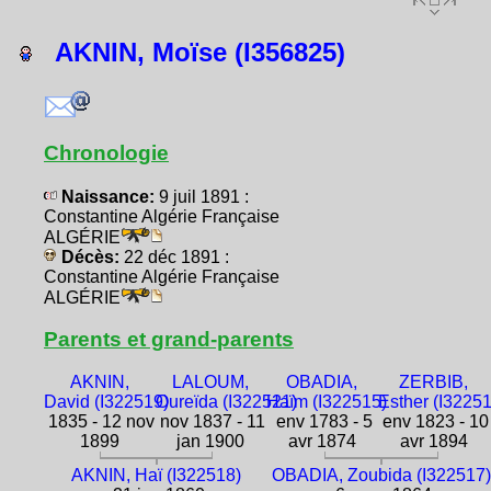
AKNIN, Moïse (I356825)
Chronologie
Naissance:
9 juil 1891 :
Constantine Algérie Française
ALGÉRIE
Décès:
22 déc 1891 :
Constantine Algérie Française
ALGÉRIE
Parents et grand-parents
AKNIN,
LALOUM,
OBADIA,
ZERBIB,
David (I322519)
Oureïda (I322521)
Haïm (I322515)
Esther (I3225
1835 - 12 nov
nov 1837 - 11
env 1783 - 5
env 1823 - 10
1899
jan 1900
avr 1874
avr 1894
AKNIN, Haï (I322518)
OBADIA, Zoubida (I322517)