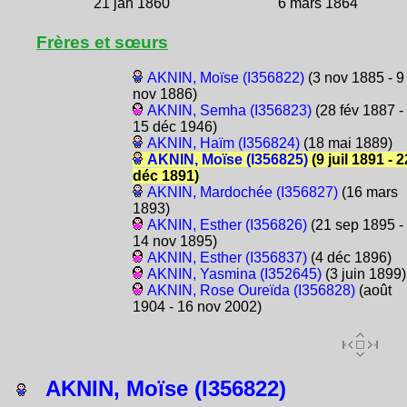
21 jan 1860
6 mars 1864
Frères et sœurs
AKNIN, Moïse (I356822)
(3 nov 1885 - 9
nov 1886)
AKNIN, Semha (I356823)
(28 fév 1887 -
15 déc 1946)
AKNIN, Haïm (I356824)
(18 mai 1889)
AKNIN, Moïse (I356825)
(9 juil 1891 - 2
déc 1891)
AKNIN, Mardochée (I356827)
(16 mars
1893)
AKNIN, Esther (I356826)
(21 sep 1895 -
14 nov 1895)
AKNIN, Esther (I356837)
(4 déc 1896)
AKNIN, Yasmina (I352645)
(3 juin 1899)
AKNIN, Rose Oureïda (I356828)
(août
1904 - 16 nov 2002)
AKNIN, Moïse (I356822)