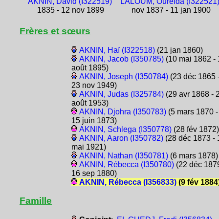
AKNIN, David (I322519)
LALOUM, Oureïda (I322521
1835 - 12 nov 1899
nov 1837 - 11 jan 1900
Frères et sœurs
AKNIN, Haï (I322518)
(21 jan 1860)
AKNIN, Jacob (I350785)
(10 mai 1862 - 
août 1895)
AKNIN, Joseph (I350784)
(23 déc 1865 
23 nov 1949)
AKNIN, Judas (I325784)
(29 avr 1868 - 
août 1953)
AKNIN, Djohra (I350783)
(5 mars 1870 -
15 juin 1873)
AKNIN, Schlega (I350778)
(28 fév 1872)
AKNIN, Aaron (I350782)
(28 déc 1873 - 
mai 1921)
AKNIN, Nathan (I350781)
(6 mars 1878)
AKNIN, Rébecca (I350780)
(22 déc 1879
16 sep 1880)
AKNIN, Rébecca (I356833)
(9 fév 1884
Famille