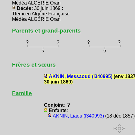
Médéa ALGÉRIE Oran
Décès:
30 juin 1869 :
Tlemcen Algérie Française
Médéa ALGÉRIE Oran
Parents et grand-parents
?
?
?
?
?
?
Frères et sœurs
AKNIN, Messaoud (I340995)
(env 1837
30 juin 1869)
Famille
Conjoint
: ?
Enfants
:
AKNIN, Liaou (I340993)
(18 déc 1857)