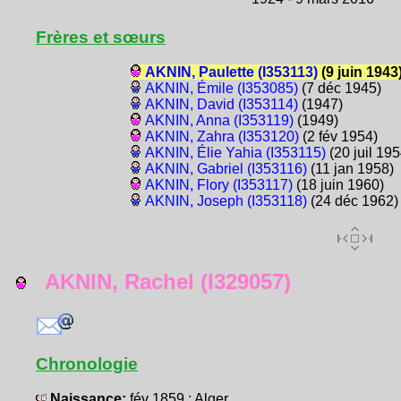
Frères et sœurs
AKNIN, Paulette (I353113)
(9 juin 1943
AKNIN, Émile (I353085)
(7 déc 1945)
AKNIN, David (I353114)
(1947)
AKNIN, Anna (I353119)
(1949)
AKNIN, Zahra (I353120)
(2 fév 1954)
AKNIN, Élie Yahia (I353115)
(20 juil 195
AKNIN, Gabriel (I353116)
(11 jan 1958)
AKNIN, Flory (I353117)
(18 juin 1960)
AKNIN, Joseph (I353118)
(24 déc 1962)
AKNIN, Rachel (I329057)
Chronologie
Naissance:
fév 1859 : Alger