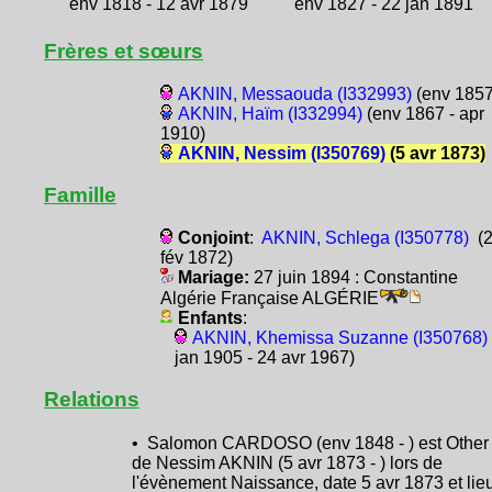
env 1818 - 12 avr 1879
env 1827 - 22 jan 1891
Frères et sœurs
AKNIN, Messaouda (I332993)
(env 1857
AKNIN, Haïm (I332994)
(env 1867 - apr
1910)
AKNIN, Nessim (I350769)
(5 avr 1873)
Famille
Conjoint
:
AKNIN, Schlega (I350778)
(2
fév 1872)
Mariage:
27 juin 1894 : Constantine
Algérie Française ALGÉRIE
Enfants
:
AKNIN, Khemissa Suzanne (I350768)
jan 1905 - 24 avr 1967)
Relations
• Salomon CARDOSO (env 1848 - ) est Other
de Nessim AKNIN (5 avr 1873 - ) lors de
l'évènement Naissance, date 5 avr 1873 et lie