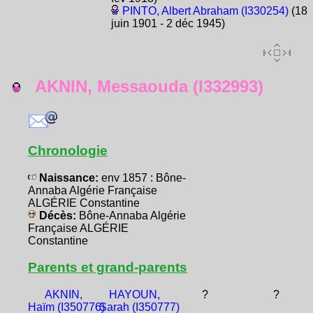
PINTO, Albert Abraham (I330254)
(18
juin 1901 - 2 déc 1945)
AKNIN, Messaouda (I332993)
Chronologie
Naissance:
env 1857 : Bône-
Annaba Algérie Française
ALGÉRIE Constantine
Décès:
Bône-Annaba Algérie
Française ALGÉRIE
Constantine
Parents et grand-parents
AKNIN,
HAYOUN,
?
?
Haïm (I350776)
Sarah (I350777)