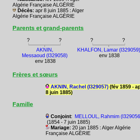
Algérie Française ALGÉRIE
Décès:
apr 8 juin 1885 : Alger
Algérie Française ALGÉRIE
Parents et grand-parents
?
?
?
?
AKNIN,
KHALFON, Lamar (I329059
Messaoud (I329058)
env 1838
env 1838
Frères et sœurs
AKNIN, Rachel (I329057)
(fév 1859 - a
8 juin 1885)
Famille
Conjoint
:
MELLOUL, Rahmim (I329056
(1854 - 7 juin 1885)
Mariage:
20 jan 1885 : Alger Algérie
Française ALGÉRIE