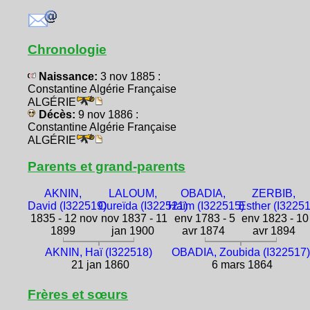
Chronologie
Naissance:
3 nov 1885 :
Constantine Algérie Française
ALGÉRIE
Décès:
9 nov 1886 :
Constantine Algérie Française
ALGÉRIE
Parents et grand-parents
AKNIN,
LALOUM,
OBADIA,
ZERBIB,
David (I322519)
Oureïda (I322521)
Haïm (I322515)
Esther (I3225
1835 - 12 nov
nov 1837 - 11
env 1783 - 5
env 1823 - 10
1899
jan 1900
avr 1874
avr 1894
AKNIN, Haï (I322518)
OBADIA, Zoubida (I322517)
21 jan 1860
6 mars 1864
Frères et sœurs