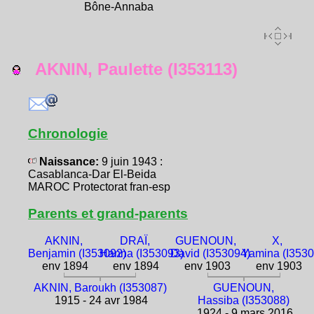
Bône-Annaba
AKNIN, Paulette (I353113)
Chronologie
Naissance:
9 juin 1943 :
Casablanca-Dar El-Beida
MAROC Protectorat fran-esp
Parents et grand-parents
AKNIN,
DRAÏ,
GUENOUN,
X,
Benjamin (I353092)
Hanna (I353093)
David (I353094)
Yamina (I3530
env 1894
env 1894
env 1903
env 1903
AKNIN, Baroukh (I353087)
GUENOUN,
1915 - 24 avr 1984
Hassiba (I353088)
1924 - 9 mars 2016