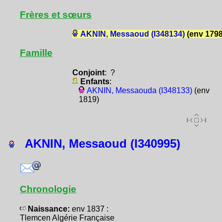
Frères et sœurs
AKNIN, Messaoud (I348134)
(env 1798
Famille
Conjoint
: ?
Enfants
:
AKNIN, Messaouda (I348133)
(env
1819)
AKNIN, Messaoud (I340995)
Chronologie
Naissance:
env 1837 :
Tlemcen Algérie Française