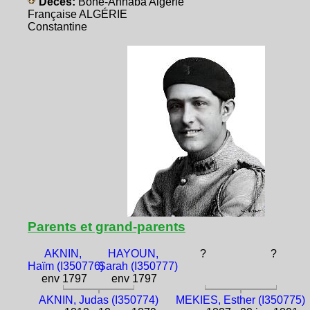
Décès:
Bône-Annaba Algérie
Française ALGÉRIE
Constantine
Parents et grand-parents
AKNIN,
HAYOUN,
?
?
Haïm (I350776)
Sarah (I350777)
env 1797
env 1797
AKNIN, Judas (I350774)
MEKIES, Esther (I350775)