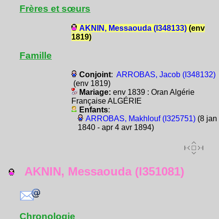
Frères et sœurs
AKNIN, Messaouda (I348133)
(env
1819)
Famille
Conjoint
:
ARROBAS, Jacob (I348132)
(env 1819)
Mariage:
env 1839 : Oran Algérie
Française ALGÉRIE
Enfants
:
ARROBAS, Makhlouf (I325751)
(8 jan
1840 - apr 4 avr 1894)
AKNIN, Messaouda (I351081)
Chronologie