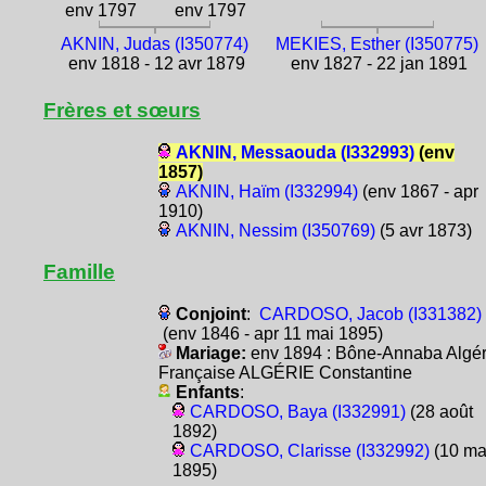
env 1797
env 1797
AKNIN, Judas (I350774)
MEKIES, Esther (I350775)
env 1818 - 12 avr 1879
env 1827 - 22 jan 1891
Frères et sœurs
AKNIN, Messaouda (I332993)
(env
1857)
AKNIN, Haïm (I332994)
(env 1867 - apr
1910)
AKNIN, Nessim (I350769)
(5 avr 1873)
Famille
Conjoint
:
CARDOSO, Jacob (I331382)
(env 1846 - apr 11 mai 1895)
Mariage:
env 1894 : Bône-Annaba Algér
Française ALGÉRIE Constantine
Enfants
:
CARDOSO, Baya (I332991)
(28 août
1892)
CARDOSO, Clarisse (I332992)
(10 ma
1895)