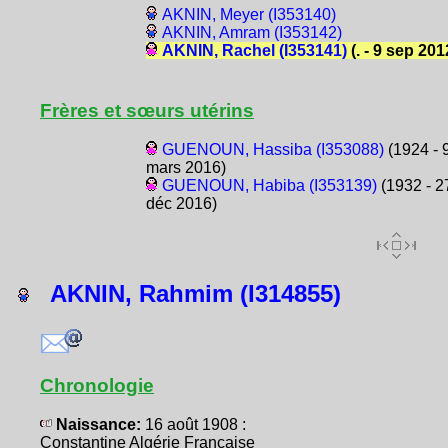
AKNIN, Meyer (I353140)
AKNIN, Amram (I353142)
AKNIN, Rachel (I353141)
(. - 9 sep 201
Frères et sœurs utérins
GUENOUN, Hassiba (I353088)
(1924 - 
mars 2016)
GUENOUN, Habiba (I353139)
(1932 - 2
déc 2016)
AKNIN, Rahmim (I314855)
Chronologie
Naissance:
16 août 1908 :
Constantine Algérie Française