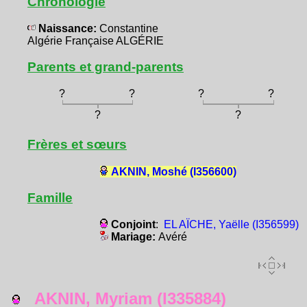
Chronologie
Naissance:
Constantine
Algérie Française ALGÉRIE
Parents et grand-parents
?
?
?
?
?
?
Frères et sœurs
AKNIN, Moshé (I356600)
Famille
Conjoint
:
EL AÏCHE, Yaëlle (I356599)
Mariage:
Avéré
AKNIN, Myriam (I335884)