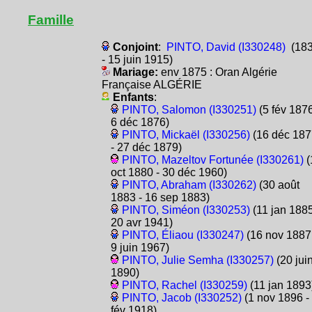
Famille
Conjoint
:
PINTO, David (I330248)
(18
- 15 juin 1915)
Mariage:
env 1875 : Oran Algérie
Française ALGÉRIE
Enfants
:
PINTO, Salomon (I330251)
(5 fév 1876
6 déc 1876)
PINTO, Mickaël (I330256)
(16 déc 187
- 27 déc 1879)
PINTO, Mazeltov Fortunée (I330261)
(
oct 1880 - 30 déc 1960)
PINTO, Abraham (I330262)
(30 août
1883 - 16 sep 1883)
PINTO, Siméon (I330253)
(11 jan 1885
20 avr 1941)
PINTO, Éliaou (I330247)
(16 nov 1887 
9 juin 1967)
PINTO, Julie Semha (I330257)
(20 jui
1890)
PINTO, Rachel (I330259)
(11 jan 1893
PINTO, Jacob (I330252)
(1 nov 1896 -
fév 1918)