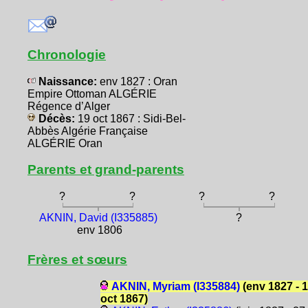
Chronologie
Naissance:
env 1827 : Oran
Empire Ottoman ALGÉRIE
Régence d’Alger
Décès:
19 oct 1867 : Sidi-Bel-
Abbès Algérie Française
ALGÉRIE Oran
Parents et grand-parents
?
?
?
?
AKNIN, David (I335885)
?
env 1806
Frères et sœurs
AKNIN, Myriam (I335884)
(env 1827 - 
oct 1867)