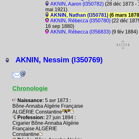
AKNIN, Aaron (I350782)
(28 déc 1873 - 
mai 1921)
AKNIN, Nathan (I350781)
(6 mars 1878
AKNIN, Rébecca (I350780)
(22 déc 1879
16 sep 1880)
AKNIN, Rébecca (I356833)
(9 fév 1884)
AKNIN, Nessim (I350769)
Chronologie
Naissance:
5 avr 1873 :
Bône-Annaba Algérie Française
ALGÉRIE Constantine
Profession:
27 juin 1894 :
Cigarier Bône-Annaba Algérie
Française ALGÉRIE
Constantine