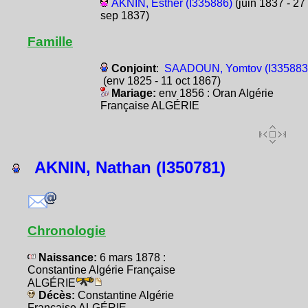
AKNIN, Esther (I335886)
(juin 1837 - 27
sep 1837)
Famille
Conjoint
:
SAADOUN, Yomtov (I335883
(env 1825 - 11 oct 1867)
Mariage:
env 1856 : Oran Algérie
Française ALGÉRIE
AKNIN, Nathan (I350781)
Chronologie
Naissance:
6 mars 1878 :
Constantine Algérie Française
ALGÉRIE
Décès:
Constantine Algérie
Française ALGÉRIE