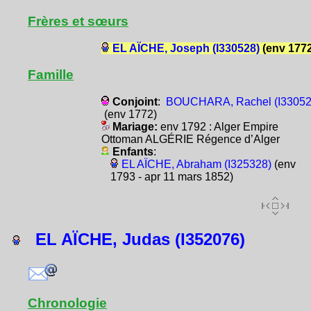
Frères et sœurs
EL AÏCHE, Joseph (I330528)
(env 1772
Famille
Conjoint
:
BOUCHARA, Rachel (I33052
(env 1772)
Mariage:
env 1792 : Alger Empire
Ottoman ALGÉRIE Régence d’Alger
Enfants
:
EL AÏCHE, Abraham (I325328)
(env
1793 - apr 11 mars 1852)
EL AÏCHE, Judas (I352076)
Chronologie