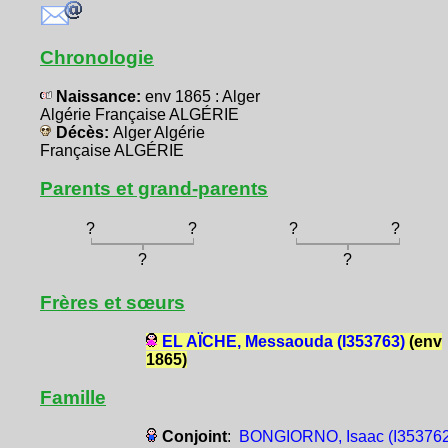
Chronologie
Naissance:
env 1865 : Alger
Algérie Française ALGÉRIE
Décès:
Alger Algérie
Française ALGÉRIE
Parents et grand-parents
?
?
?
?
?
?
Frères et sœurs
EL AÏCHE, Messaouda (I353763)
(env
1865)
Famille
Conjoint
:
BONGIORNO, Isaac (I353762