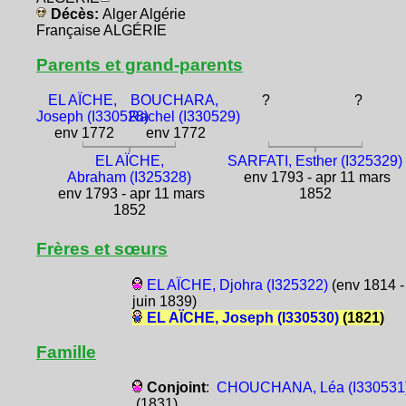
Décès:
Alger Algérie
Française ALGÉRIE
Parents et grand-parents
EL AÏCHE,
BOUCHARA,
?
?
Joseph (I330528)
Rachel (I330529)
env 1772
env 1772
EL AÏCHE,
SARFATI, Esther (I325329)
Abraham (I325328)
env 1793 - apr 11 mars
env 1793 - apr 11 mars
1852
1852
Frères et sœurs
EL AÏCHE, Djohra (I325322)
(env 1814 -
juin 1839)
EL AÏCHE, Joseph (I330530)
(1821)
Famille
Conjoint
:
CHOUCHANA, Léa (I330531
(1831)