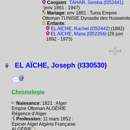
Conjoint
:
TAHAR, Semha (I352441)
(env 1861 - 1947)
Mariage:
env 1881 : Tunis Empire
Ottoman TUNISIE Dynastie des Husseinit
Enfants
:
EL AÏCHE, Rachel (I352442)
(1882)
EL AÏCHE, Mana (I352356)
(26 juin
1892 - 1975)
EL AÏCHE, Joseph (I330530)
Chronologie
Naissance:
1821 : Alger
Empire Ottoman ALGÉRIE
Régence d’Alger
Profession:
11 mars 1852 :
Épicier Alger Algérie Française
ALGÉRIE