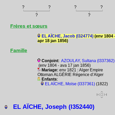
?
?
?
?
?
?
Frères et sœurs
EL AÏCHE, Jacob (I324774)
(env 1804 
apr 18 jan 1856)
Famille
Conjoint
:
AZOULAY, Sultana (I337362)
(env 1804 - ava 17 jan 1856)
Mariage:
env 1821 : Alger Empire
Ottoman ALGÉRIE Régence d’Alger
Enfants
:
EL AÏCHE, Moïse (I337361)
(1822)
EL AÏCHE, Joseph (I352440)