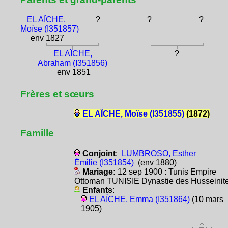
EL AÏCHE,
?
?
?
Moïse (I351857)
env 1827
EL AÏCHE,
?
Abraham (I351856)
env 1851
Frères et sœurs
EL AÏCHE, Moïse (I351855)
(1872)
Famille
Conjoint
:
LUMBROSO, Esther
Émilie (I351854)
(env 1880)
Mariage:
12 sep 1900 : Tunis Empire
Ottoman TUNISIE Dynastie des Husseinit
Enfants
:
EL AÏCHE, Emma (I351864)
(10 mars
1905)