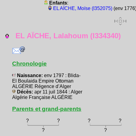
Enfants
:
EL AÏCHE, Moïse (I352075)
(env 1776
EL AÏCHE, Lalahoum (I334340)
Chronologie
Naissance:
env 1797 : Blida-
El Boulaida Empire Ottoman
ALGÉRIE Régence d’Alger
Décès:
apr 11 juil 1844 : Alger
Algérie Française ALGÉRIE
Parents et grand-parents
?
?
?
?
?
?