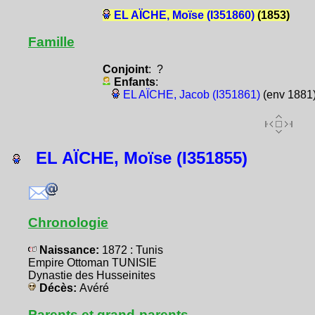
EL AÏCHE, Moïse (I351860)
(1853)
Famille
Conjoint
: ?
Enfants
:
EL AÏCHE, Jacob (I351861)
(env 1881
EL AÏCHE, Moïse (I351855)
Chronologie
Naissance:
1872 : Tunis
Empire Ottoman TUNISIE
Dynastie des Husseinites
Décès:
Avéré
Parents et grand-parents