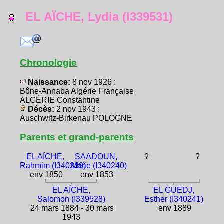
EL AÏCHE, Lydia (I339531)
Chronologie
Naissance:
8 nov 1926 :
Bône-Annaba Algérie Française
ALGÉRIE Constantine
Décès:
2 nov 1943 :
Auschwitz-Birkenau POLOGNE
Parents et grand-parents
EL AÏCHE,
SAADOUN,
?
?
Rahmim (I340239)
Marie (I340240)
env 1850
env 1853
EL AÏCHE,
EL GUEDJ,
Salomon (I339528)
Esther (I340241)
24 mars 1884 - 30 mars
env 1889
1943