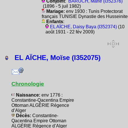
Conjoint
:
BARUCH, Marie (I352376)
(1896 - 5 juil 1982)
Mariage:
env 1930 : Tunis Protectorat
français TUNISIE Dynastie des Husseinite
Enfants
:
EL AÏCHE, Daisy Baya (I352374)
(10
août 1931 - 22 fév 2009)
EL AÏCHE, Moïse (I352075)
Chronologie
Naissance:
env 1776 :
Constantine-Qacentina Empire
Ottoman ALGÉRIE Régence
d’Alger
Décès:
Constantine-
Qacentina Empire Ottoman
ALGÉRIE Régence d’Alger