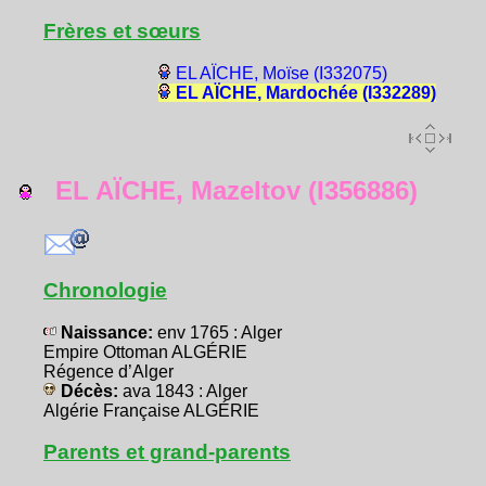
Frères et sœurs
EL AÏCHE, Moïse (I332075)
EL AÏCHE, Mardochée (I332289)
EL AÏCHE, Mazeltov (I356886)
Chronologie
Naissance:
env 1765 : Alger
Empire Ottoman ALGÉRIE
Régence d’Alger
Décès:
ava 1843 : Alger
Algérie Française ALGÉRIE
Parents et grand-parents