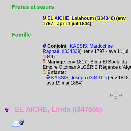
Frères et sœurs
EL AÏCHE, Lalahoum (I334340)
(env
1797 - apr 11 juil 1844)
Famille
Conjoint
:
KASSIS, Mardochée
Raphaël (I334339)
(env 1797 - ava 11 juil
1844)
Mariage:
env 1817 : Blida-El Boulaida
Empire Ottoman ALGÉRIE Régence d’Alg
Enfants
:
KASSIS, Joseph (I334311)
(env 1818 
ava 19 mai 1884)
EL AÏCHE, Lïnda (I347555)