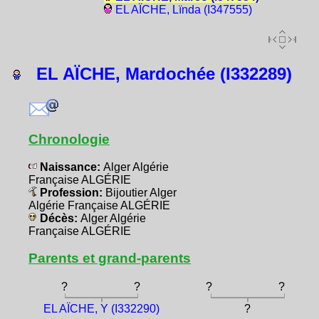
EL AÏCHE, Lïnda (I347555)
EL AÏCHE, Mardochée (I332289)
Chronologie
Naissance:
Alger Algérie
Française ALGÉRIE
Profession:
Bijoutier Alger
Algérie Française ALGÉRIE
Décès:
Alger Algérie
Française ALGÉRIE
Parents et grand-parents
?
?
?
?
EL AÏCHE, Y (I332290)
?