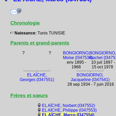
Chronologie
Naissance:
Tunis TUNISIE
Parents et grand-parents
?
?
BONGIORNO,
BONGIORNO,
Moïse (I347536)
Rachel (I3475
env 1895 -
10 juil 1897 -
1968
15 oct 1978
EL AÏCHE,
BONGIORNO,
Georges (I347551)
Jacqueline (I347541)
28 sep 1934 - 7 juin 2016
Frères et sœurs
EL AÏCHE, Norbert (I347552)
EL AÏCHE, Philippe (I347553)
EL AÏCHE, Marco (I347554)