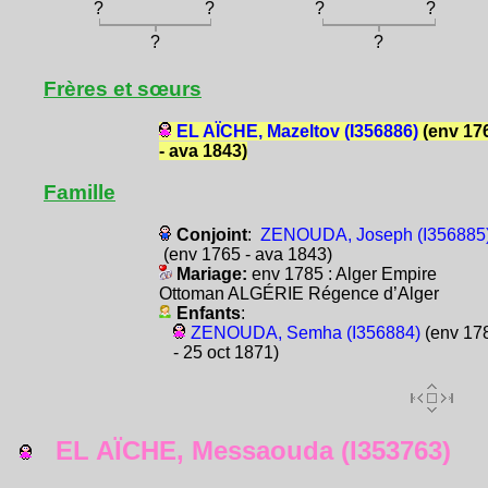
?
?
?
?
?
?
Frères et sœurs
EL AÏCHE, Mazeltov (I356886)
(env 17
- ava 1843)
Famille
Conjoint
:
ZENOUDA, Joseph (I356885
(env 1765 - ava 1843)
Mariage:
env 1785 : Alger Empire
Ottoman ALGÉRIE Régence d’Alger
Enfants
:
ZENOUDA, Semha (I356884)
(env 17
- 25 oct 1871)
EL AÏCHE, Messaouda (I353763)