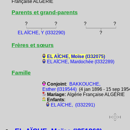
Française ALGÉRIE
Parents et grand-parents
?
?
?
?
EL AÏCHE, Y (I332290)
?
Frères et sœurs
EL AÏCHE, Moïse (I332075)
EL AÏCHE, Mardochée (I332289)
Famille
Conjoint
:
BAKKOUCHE,
Esther (I319544)
(4 jan 1896 - 15 sep 195
Mariage:
Algérie Française ALGÉRIE
Enfants
:
EL AÏCHE, (I332291)