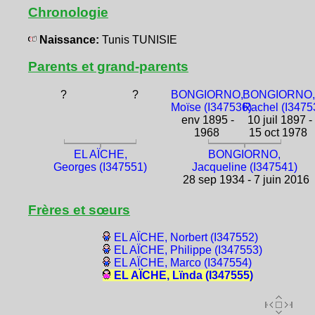
Chronologie
Naissance:
Tunis TUNISIE
Parents et grand-parents
?
?
BONGIORNO,
BONGIORNO,
Moïse (I347536)
Rachel (I3475
env 1895 -
10 juil 1897 -
1968
15 oct 1978
EL AÏCHE,
BONGIORNO,
Georges (I347551)
Jacqueline (I347541)
28 sep 1934 - 7 juin 2016
Frères et sœurs
EL AÏCHE, Norbert (I347552)
EL AÏCHE, Philippe (I347553)
EL AÏCHE, Marco (I347554)
EL AÏCHE, Lïnda (I347555)