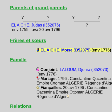
Parents et grand-parents
?
?
?
?
EL AÏCHE, Judas (I352076)
?
env 1755 - ava 20 avr 1796
Frères et sœurs
EL AÏCHE, Moïse (I352075)
(env 1776)
Famille
Conjoint
:
LALOUM, Djohra (I352073)
(env 1776)
Mariage:
1796 : Constantine-Qacentina
Empire Ottoman ALGÉRIE Régence d’Alg
Fiançailles:
20 avr 1796 : Constantine-
Qacentina Empire Ottoman ALGÉRIE
Régence d’Alger
Relations