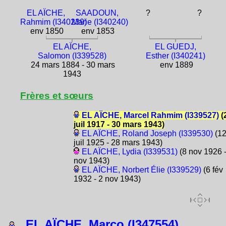
EL AÏCHE,
SAADOUN,
?
?
Rahmim (I340239)
Marie (I340240)
env 1850
env 1853
EL AÏCHE,
EL GUEDJ,
Salomon (I339528)
Esther (I340241)
24 mars 1884 - 30 mars
env 1889
1943
Frères et sœurs
EL AÏCHE, Marcel Rahmim (I339527)
(
juil 1917 - 30 mars 1943)
EL AÏCHE, Roland Joseph (I339530)
(1
juil 1925 - 28 mars 1943)
EL AÏCHE, Lydia (I339531)
(8 nov 1926 -
nov 1943)
EL AÏCHE, Norbert Élie (I339529)
(6 fév
1932 - 2 nov 1943)
EL AÏCHE, Marco (I347554)