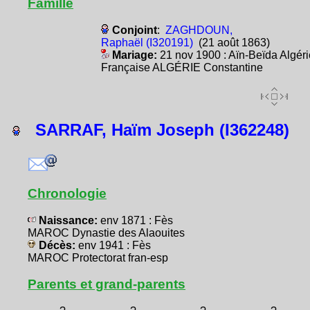
Famille
Conjoint
:
ZAGHDOUN,
Raphaël (I320191)
(21 août 1863)
Mariage:
21 nov 1900 : Aïn-Beïda Algéri
Française ALGÉRIE Constantine
SARRAF, Haïm Joseph (I362248)
Chronologie
Naissance:
env 1871 : Fès
MAROC Dynastie des Alaouites
Décès:
env 1941 : Fès
MAROC Protectorat fran-esp
Parents et grand-parents