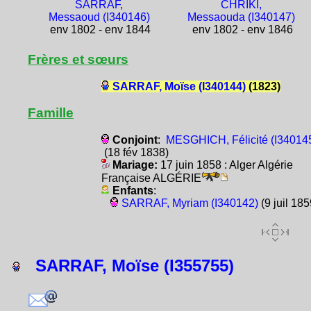
SARRAF,
CHRIKI,
Messaoud (I340146)
Messaouda (I340147)
env 1802 - env 1844
env 1802 - env 1846
Frères et sœurs
SARRAF, Moïse (I340144)
(1823)
Famille
Conjoint
:
MESGHICH, Félicité (I34014
(18 fév 1838)
Mariage:
17 juin 1858 : Alger Algérie
Française ALGÉRIE
Enfants
:
SARRAF, Myriam (I340142)
(9 juil 185
SARRAF, Moïse (I355755)