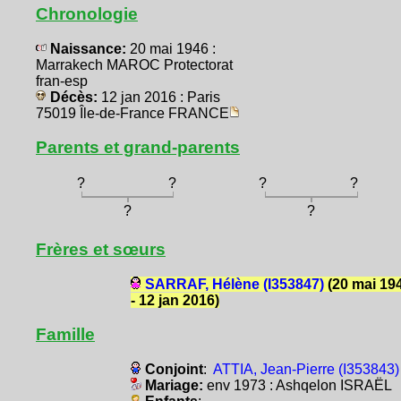
Chronologie
Naissance:
20 mai 1946 :
Marrakech MAROC Protectorat
fran-esp
Décès:
12 jan 2016 : Paris
75019 Île-de-France FRANCE
Parents et grand-parents
?
?
?
?
?
?
Frères et sœurs
SARRAF, Hélène (I353847)
(20 mai 19
- 12 jan 2016)
Famille
Conjoint
:
ATTIA, Jean-Pierre (I353843)
Mariage:
env 1973 : Ashqelon ISRAËL