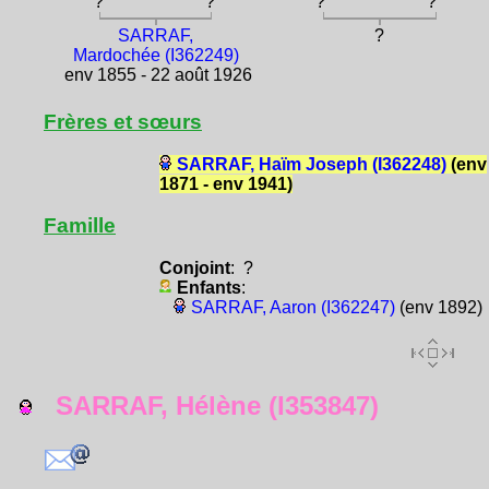
?
?
?
?
SARRAF,
?
Mardochée (I362249)
env 1855 - 22 août 1926
Frères et sœurs
SARRAF, Haïm Joseph (I362248)
(env
1871 - env 1941)
Famille
Conjoint
: ?
Enfants
:
SARRAF, Aaron (I362247)
(env 1892)
SARRAF, Hélène (I353847)