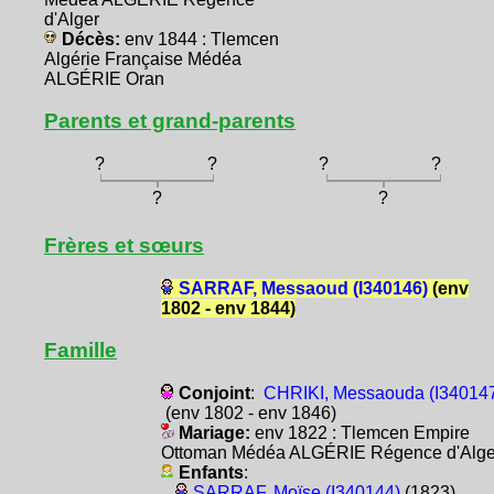
d'Alger
Décès:
env 1844 : Tlemcen
Algérie Française Médéa
ALGÉRIE Oran
Parents et grand-parents
?
?
?
?
?
?
Frères et sœurs
SARRAF, Messaoud (I340146)
(env
1802 - env 1844)
Famille
Conjoint
:
CHRIKI, Messaouda (I34014
(env 1802 - env 1846)
Mariage:
env 1822 : Tlemcen Empire
Ottoman Médéa ALGÉRIE Régence d'Alge
Enfants
:
SARRAF, Moïse (I340144)
(1823)