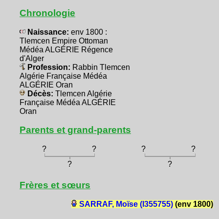
Chronologie
Naissance:
env 1800 :
Tlemcen Empire Ottoman
Médéa ALGÉRIE Régence
d'Alger
Profession:
Rabbin Tlemcen
Algérie Française Médéa
ALGÉRIE Oran
Décès:
Tlemcen Algérie
Française Médéa ALGÉRIE
Oran
Parents et grand-parents
?
?
?
?
?
?
Frères et sœurs
SARRAF, Moïse (I355755)
(env 1800)