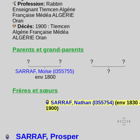
Profession:
Rabbin
Enseignant Tlemcen Algérie
Française Médéa ALGÉRIE
Oran
Décès:
1900 : Tlemcen
Algérie Française Médéa
ALGÉRIE Oran
Parents et grand-parents
?
?
?
?
SARRAF, Moïse (I355755)
?
env 1800
Frères et sœurs
SARRAF, Nathan (I355754)
(env 1830 
1900)
SARRAF, Prosper