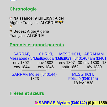
Chronologie
Naissance:
9 juil 1859 : Alger
Algérie Française ALGÉRIE
Décès:
Alger Algérie
Française ALGÉRIE
Parents et grand-parents
SARRAF,
CHRIKI,
MESGHICH,
ABRAHAM,
Messaoud (I340146)
Messaouda (I340147)
Chalom (I340148)
Myriam (I3401
env 1802 -
env 1802 -
env 1807 - 30
env 1800 - 13
env 1844
env 1846
août 1862
fév 1889
SARRAF, Moïse (I340144)
MESGHICH,
1823
Félicité (I340145)
18 fév 1838
Frères et sœurs
SARRAF, Myriam (I340142)
(9 juil 1859