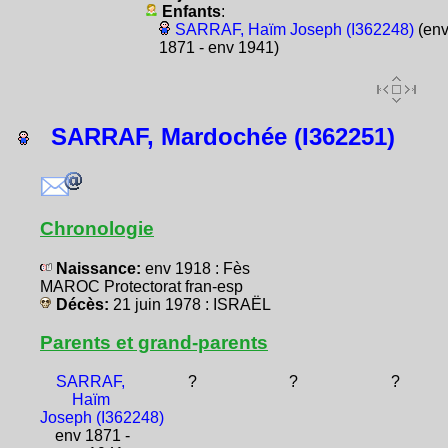
Enfants
:
SARRAF, Haïm Joseph (I362248)
(en
1871 - env 1941)
SARRAF, Mardochée (I362251)
Chronologie
Naissance:
env 1918 : Fès
MAROC Protectorat fran-esp
Décès:
21 juin 1978 : ISRAËL
Parents et grand-parents
SARRAF,
?
?
?
Haïm
Joseph (I362248)
env 1871 -