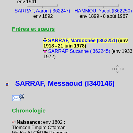
env 1941
SARRAF, Aaron (I362247)
HAMMOU, Yacot (I362250)
env 1892
env 1899 - 8 août 1967
Frères et sœurs
SARRAF, Mardochée (I362251)
(env
1918 - 21 juin 1978)
SARRAF, Suzanne (I362245)
(env 1933 
1972)
SARRAF, Messaoud (I340146)
Chronologie
Naissance:
env 1802 :
Tlemcen Empire Ottoman
Médéa ALGÉRIE Régence