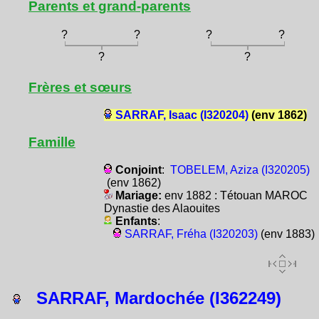
Parents et grand-parents
?
?
?
?
?
?
Frères et sœurs
SARRAF, Isaac (I320204)
(env 1862)
Famille
Conjoint
:
TOBELEM, Aziza (I320205)
(env 1862)
Mariage:
env 1882 : Tétouan MAROC
Dynastie des Alaouites
Enfants
:
SARRAF, Fréha (I320203)
(env 1883)
SARRAF, Mardochée (I362249)