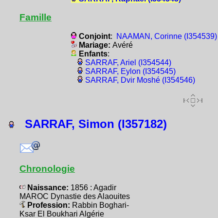
Famille
Conjoint
:
NAAMAN, Corinne (I354539)
Mariage:
Avéré
Enfants
:
SARRAF, Ariel (I354544)
SARRAF, Eylon (I354545)
SARRAF, Dvir Moshé (I354546)
SARRAF, Simon (I357182)
Chronologie
Naissance:
1856 : Agadir
MAROC Dynastie des Alaouites
Profession:
Rabbin Boghari-
Ksar El Boukhari Algérie