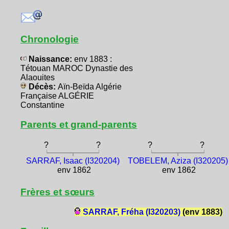
Chronologie
Naissance:
env 1883 :
Tétouan MAROC Dynastie des
Alaouites
Décès:
Aïn-Beïda Algérie
Française ALGÉRIE
Constantine
Parents et grand-parents
?
?
?
?
SARRAF, Isaac (I320204)
TOBELEM, Aziza (I320205)
env 1862
env 1862
Frères et sœurs
SARRAF, Fréha (I320203)
(env 1883)