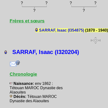
?
?
?
?
?
?
Frères et sœurs
SARRAF, Isaac (I354875)
(1870 - 1940)
SARRAF, Isaac (I320204)
Chronologie
Naissance:
env 1862 :
Tétouan MAROC Dynastie des
Alaouites
Décès:
Tétouan MAROC
Dynastie des Alaouites