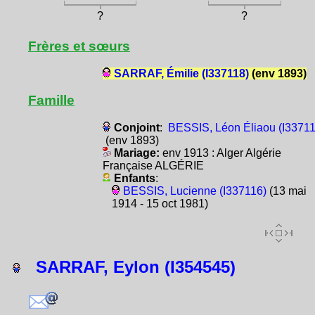
?
?
Frères et sœurs
SARRAF, Émilie (I337118)
(env 1893)
Famille
Conjoint
:
BESSIS, Léon Éliaou (I33711
(env 1893)
Mariage:
env 1913 : Alger Algérie
Française ALGÉRIE
Enfants
:
BESSIS, Lucienne (I337116)
(13 mai
1914 - 15 oct 1981)
SARRAF, Eylon (I354545)