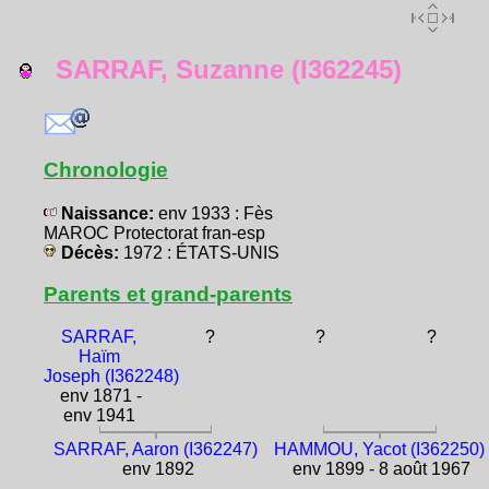
SARRAF, Suzanne (I362245)
Chronologie
Naissance:
env 1933 : Fès
MAROC Protectorat fran-esp
Décès:
1972 : ÉTATS-UNIS
Parents et grand-parents
SARRAF,
?
?
?
Haïm
Joseph (I362248)
env 1871 -
env 1941
SARRAF, Aaron (I362247)
HAMMOU, Yacot (I362250)
env 1892
env 1899 - 8 août 1967