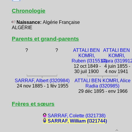
Chronologie
Naissance:
Algérie Française
ALGÉRIE
Parents et grand-parents
?
?
ATTALI BEN
ATTALI BEN
KOMRI,
KOMRI,
Ruben (I315514)
Clara (I31991
12 oct 1849 -
4 juin 1855 -
30 juil 1900
4 nov 1941
SARRAF, Albert (I320984)
ATTALI BEN KOMRI, Alice
24 nov 1885 - 1 fév 1955
Radia (I320985)
29 déc 1895 - env 1966
Frères et sœurs
SARRAF, Colette (I321738)
SARRAF, William (I321744)