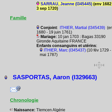
SARRAU, Jeanne (I345445)
(env 1682 
3 sep 1720)
Famille
Conjoint
:
ITHIER, Martial (I345439)
(e
1680 - 19 juin 1761)
Mariage:
10 jan 1703 : Bagas 33190
Gironde Aquitaine FRANCE
Enfants consanguins et utérins
:
ITHIER, Marc (I345437)
(10 fév 1729 -
mai 1787)
SASPORTAS, Aaron (I329663)
Chronologie
Naissance:
Tlemcen Algérie