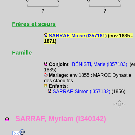
?
?
?
?
?
?
Frères et sœurs
SARRAF, Moïse (I357181)
(env 1835 -
1871)
Famille
Conjoint
:
BÉNISTI, Marie (I357183)
(e
1835)
Mariage:
env 1855 : MAROC Dynastie
des Alaouites
Enfants
:
SARRAF, Simon (I357182)
(1856)
SARRAF, Myriam (I340142)