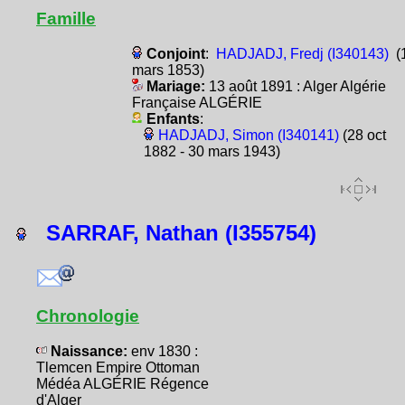
Famille
Conjoint
:
HADJADJ, Fredj (I340143)
(
mars 1853)
Mariage:
13 août 1891 : Alger Algérie
Française ALGÉRIE
Enfants
:
HADJADJ, Simon (I340141)
(28 oct
1882 - 30 mars 1943)
SARRAF, Nathan (I355754)
Chronologie
Naissance:
env 1830 :
Tlemcen Empire Ottoman
Médéa ALGÉRIE Régence
d'Alger