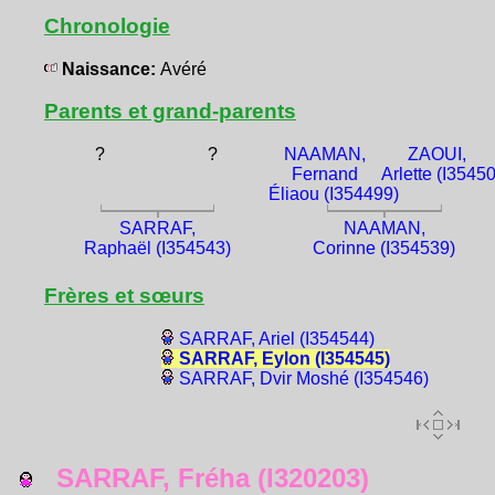
Chronologie
Naissance:
Avéré
Parents et grand-parents
?
?
NAAMAN,
ZAOUI,
Fernand
Arlette (I3545
Éliaou (I354499)
SARRAF,
NAAMAN,
Raphaël (I354543)
Corinne (I354539)
Frères et sœurs
SARRAF, Ariel (I354544)
SARRAF, Eylon (I354545)
SARRAF, Dvir Moshé (I354546)
SARRAF, Fréha (I320203)