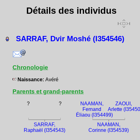
Détails des individus
SARRAF, Dvir Moshé (I354546)
Chronologie
Naissance:
Avéré
Parents et grand-parents
?
?
NAAMAN,
ZAOUI,
Fernand
Arlette (I3545
Éliaou (I354499)
SARRAF,
NAAMAN,
Raphaël (I354543)
Corinne (I354539)