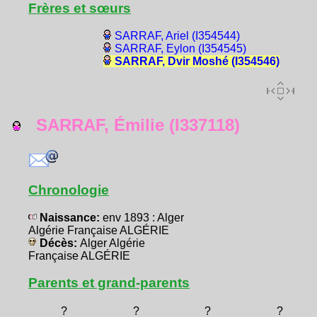
Frères et sœurs
SARRAF, Ariel (I354544)
SARRAF, Eylon (I354545)
SARRAF, Dvir Moshé (I354546)
SARRAF, Émilie (I337118)
Chronologie
Naissance:
env 1893 : Alger
Algérie Française ALGÉRIE
Décès:
Alger Algérie
Française ALGÉRIE
Parents et grand-parents
?
?
?
?