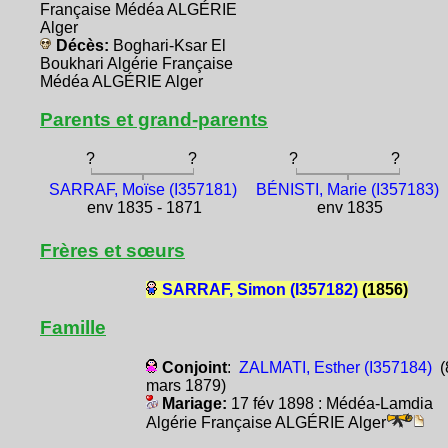
Française Médéa ALGÉRIE
Alger
Décès:
Boghari-Ksar El
Boukhari Algérie Française
Médéa ALGÉRIE Alger
Parents et grand-parents
?
?
?
?
SARRAF, Moïse (I357181)
BÉNISTI, Marie (I357183)
env 1835 - 1871
env 1835
Frères et sœurs
SARRAF, Simon (I357182)
(1856)
Famille
Conjoint
:
ZALMATI, Esther (I357184)
(
mars 1879)
Mariage:
17 fév 1898 : Médéa-Lamdia
Algérie Française ALGÉRIE Alger