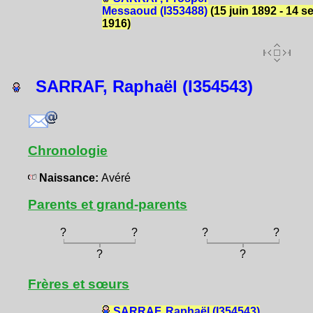
Messaoud (I353488)
(15 juin 1892 - 14 s
1916)
SARRAF, Raphaël (I354543)
Chronologie
Naissance:
Avéré
Parents et grand-parents
?
?
?
?
?
?
Frères et sœurs
SARRAF, Raphaël (I354543)