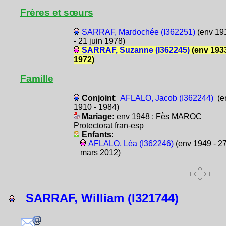
Frères et sœurs
SARRAF, Mardochée (I362251)
(env 19
- 21 juin 1978)
SARRAF, Suzanne (I362245)
(env 1933
1972)
Famille
Conjoint
:
AFLALO, Jacob (I362244)
(e
1910 - 1984)
Mariage:
env 1948 : Fès MAROC
Protectorat fran-esp
Enfants
:
AFLALO, Léa (I362246)
(env 1949 - 2
mars 2012)
SARRAF, William (I321744)