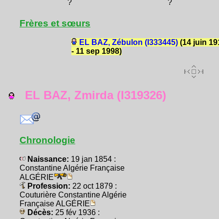
?
?
Frères et sœurs
EL BAZ, Zébulon (I333445)
(14 juin 19
- 11 sep 1998)
EL BAZ, Zmirda (I319326)
Chronologie
Naissance:
19 jan 1854 :
Constantine Algérie Française
ALGÉRIE
Profession:
22 oct 1879 :
Couturière Constantine Algérie
Française ALGÉRIE
Décès:
25 fév 1936 :