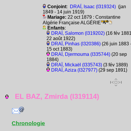
Conjoint
:
DRAÏ, Isaac (I319324)
(jan
1849 - 14 juin 1919)
Mariage:
22 oct 1879 : Constantine
Algérie Française ALGÉRIE
Enfants
:
DRAÏ, Salomon (I319202)
(16 fév 1881
22 août 1922)
DRAÏ, Pinhas (I320386)
(26 juin 1883 
15 oct 1883)
DRAÏ, Djermouma (I335744)
(20 sep
1884)
DRAÏ, Mickaël (I335743)
(3 fév 1889)
DRAÏ, Aziza (I327977)
(29 sep 1891)
EL BAZ, Zmirda (I319114)
Chronologie