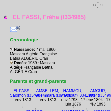
EL FASSI, Fréha (I334985)
Chronologie
Naissance:
7 mai 1860 :
Mascara Algérie Française
Batna ALGÉRIE Oran
Décès:
1939 : Mascara
Algérie Française Batna
ALGÉRIE Oran
Parents et grand-parents
EL FASSI,
AMSELLEM,
HAMMOU,
AMOUR,
Salomon (I334987)
Guemmara (I334988)
Makhlouf (I334393)
Esther (I3349
env 1813
env 1813
env 1798 - 17
env 1804 - 17
juin 1876
fév 1893