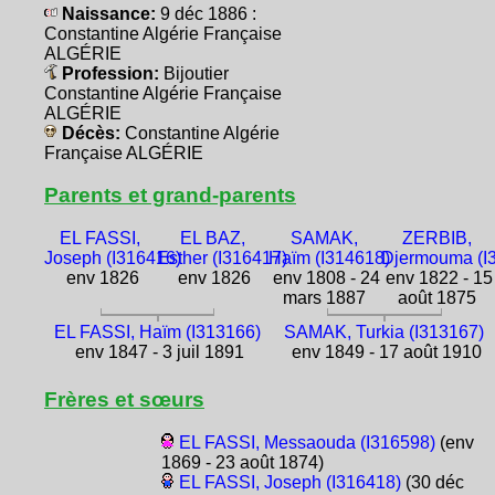
Naissance:
9 déc 1886 :
Constantine Algérie Française
ALGÉRIE
Profession:
Bijoutier
Constantine Algérie Française
ALGÉRIE
Décès:
Constantine Algérie
Française ALGÉRIE
Parents et grand-parents
EL FASSI,
EL BAZ,
SAMAK,
ZERBIB,
Joseph (I316416)
Esther (I316417)
Haïm (I314618)
Djermouma (I
env 1826
env 1826
env 1808 - 24
env 1822 - 15
mars 1887
août 1875
EL FASSI, Haïm (I313166)
SAMAK, Turkia (I313167)
env 1847 - 3 juil 1891
env 1849 - 17 août 1910
Frères et sœurs
EL FASSI, Messaouda (I316598)
(env
1869 - 23 août 1874)
EL FASSI, Joseph (I316418)
(30 déc