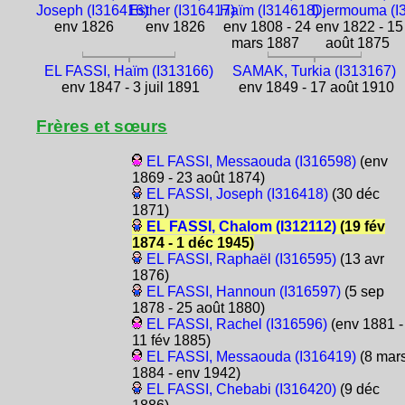
Joseph (I316416)
Esther (I316417)
Haïm (I314618)
Djermouma (I
env 1826
env 1826
env 1808 - 24
env 1822 - 15
mars 1887
août 1875
EL FASSI, Haïm (I313166)
SAMAK, Turkia (I313167)
env 1847 - 3 juil 1891
env 1849 - 17 août 1910
Frères et sœurs
EL FASSI, Messaouda (I316598)
(env
1869 - 23 août 1874)
EL FASSI, Joseph (I316418)
(30 déc
1871)
EL FASSI, Chalom (I312112)
(19 fév
1874 - 1 déc 1945)
EL FASSI, Raphaël (I316595)
(13 avr
1876)
EL FASSI, Hannoun (I316597)
(5 sep
1878 - 25 août 1880)
EL FASSI, Rachel (I316596)
(env 1881 -
11 fév 1885)
EL FASSI, Messaouda (I316419)
(8 mar
1884 - env 1942)
EL FASSI, Chebabi (I316420)
(9 déc