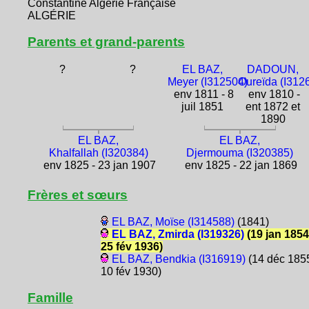
Constantine Algérie Française
ALGÉRIE
Parents et grand-parents
?
?
EL BAZ,
DADOUN,
Meyer (I312504)
Oureïda (I312
env 1811 - 8
env 1810 -
juil 1851
ent 1872 et
1890
EL BAZ,
EL BAZ,
Khalfallah (I320384)
Djermouma (I320385)
env 1825 - 23 jan 1907
env 1825 - 22 jan 1869
Frères et sœurs
EL BAZ, Moïse (I314588)
(1841)
EL BAZ, Zmirda (I319326)
(19 jan 1854
25 fév 1936)
EL BAZ, Bendkia (I316919)
(14 déc 1855
10 fév 1930)
Famille