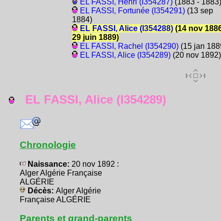
EL FASSI, Henri (I354287)
(1883 - 1883
EL FASSI, Fortunée (I354291)
(13 sep
1884)
EL FASSI, Alice (I354288)
(14 nov 1886
29 juin 1889)
EL FASSI, Rachel (I354290)
(15 jan 188
EL FASSI, Alice (I354289)
(20 nov 1892)
EL FASSI, Alice (I354289)
Chronologie
Naissance:
20 nov 1892 :
Alger Algérie Française
ALGÉRIE
Décès:
Alger Algérie
Française ALGÉRIE
Parents et grand-parents