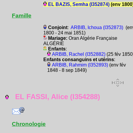
EL BAZIS, Semha (I352874)
(env 1800
Famille
Conjoint
:
ARBIB, Ichoua (I352873)
(en
1800 - 24 mai 1851)
Mariage:
Oran Algérie Française
ALGÉRIE
Enfants
:
ARBIB, Rachel (I352882)
(25 fév 1850
Enfants consanguins et utérins
:
ARBIB, Rahmim (I352893)
(env fév
1848 - 8 sep 1849)
EL FASSI, Alice (I354288)
Chronologie