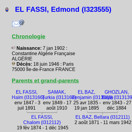
EL FASSI, Edmond (I323555)
Chronologie
Naissance:
7 jan 1902 :
Constantine Algérie Française
ALGÉRIE
Décès:
18 juin 1946 : Paris
75000 Île-de-France FRANCE
Parents et grand-parents
EL FASSI,
SAMAK,
EL BAZ,
GHOZLAN,
Haïm (I313166)
Turkia (I313167)
Benjamin (I313389)
Baya (I313139
env 1847 - 3
env 1849 - 17
25 avr 1835 -
env 1843 - 27
juil 1891
août 1910
19 jan 1895
déc 1884
EL FASSI,
EL BAZ, Bellara (I312111)
Chalom (I312112)
2 août 1871 - 11 mars 1942
19 fév 1874 - 1 déc 1945