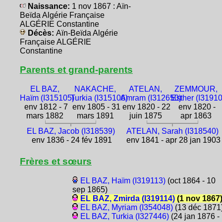
Naissance:
1 nov 1867 : Aïn-
Beïda Algérie Française
ALGÉRIE Constantine
Décès:
Aïn-Beïda Algérie
Française ALGÉRIE
Constantine
Parents et grand-parents
EL BAZ,
NAKACHE,
ATELAN,
ZEMMOUR,
Haïm (I315105)
Turkia (I315106)
Amram (I312650)
Esther (I3191
env 1812 - 7
env 1805 - 31
env 1820 - 22
env 1820 -
mars 1882
mars 1891
juin 1875
apr 1863
EL BAZ, Jacob (I318539)
ATELAN, Sarah (I318540)
env 1836 - 24 fév 1891
env 1841 - apr 28 jan 1903
Frères et sœurs
EL BAZ, Haïm (I319113)
(oct 1864 - 10
sep 1865)
EL BAZ, Zmirda (I319114)
(1 nov 1867
EL BAZ, Myriam (I354048)
(13 déc 1871
EL BAZ, Turkia (I327446)
(24 jan 1876 -