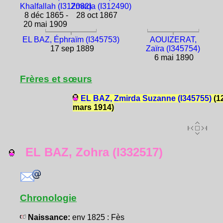
Khalfallah (I312082)
Zmirda (I312490)
8 déc 1865 -
28 oct 1867
20 mai 1909
EL BAZ, Éphraïm (I345753)
AOUIZERAT,
17 sep 1889
Zaïra (I345754)
6 mai 1890
Frères et sœurs
EL BAZ, Zmirda Suzanne (I345755)
(1
mars 1914)
EL BAZ, Zohra (I332517)
Chronologie
Naissance:
env 1825 : Fès