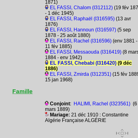
1871)
EL FASSI, Chalom (I312112)
(19 fév 18
- 1 déc 1945)
EL FASSI, Raphaël (I316595)
(13 avr
1876)
EL FASSI, Hannoun (I316597)
(5 sep
1878 - 25 août 1880)
EL FASSI, Rachel (I316596)
(env 1881 -
11 fév 1885)
EL FASSI, Messaouda (I316419)
(8 mar
1884 - env 1942)
EL FASSI, Chebabi (I316420)
(9 déc
1886)
EL FASSI, Zmirda (I312351)
(15 fév 1889
15 jan 1968)
Famille
Conjoint
:
HALIMI, Rachel (I323561)
(6
mars 1889)
Mariage:
21 déc 1910 : Constantine
Algérie Française ALGÉRIE