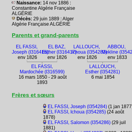
Naissance:
14 nov 1886 :
Constantine Algérie Française
ALGÉRIE
Décès:
29 juin 1889 : Alger
Algérie Française ALGÉRIE
Parents et grand-parents
EL FASSI,
EL BAZ,
LALLOUCH,
ABBOU,
Joseph (I316416)
Esther (I316417)
Ichoua (I354282)
Mekline (I354
env 1826
env 1826
env 1826
env 1833
EL FASSI,
LALLOUCH,
Mardochée (I316599)
Esther (I354281)
16 mars 1850 - 29 août
6 mai 1854
1893
Frères et sœurs
EL FASSI, Joseph (I354284)
(1 jan 1877
EL FASSI, Ichoua (I354285)
(24 août
1878)
EL FASSI, Salomon (I354286)
(29 juil
1881)