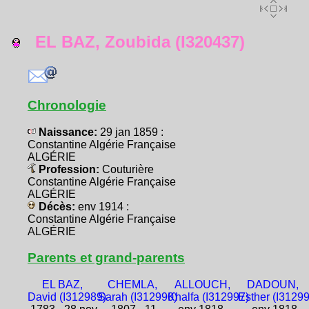
EL BAZ, Zoubida (I320437)
Chronologie
Naissance:
29 jan 1859 :
Constantine Algérie Française
ALGÉRIE
Profession:
Couturière
Constantine Algérie Française
ALGÉRIE
Décès:
env 1914 :
Constantine Algérie Française
ALGÉRIE
Parents et grand-parents
EL BAZ,
CHEMLA,
ALLOUCH,
DADOUN,
David (I312989)
Sarah (I312990)
Khalfa (I312997)
Esther (I3129