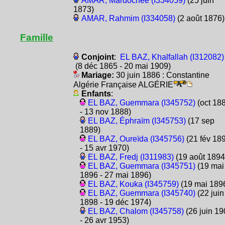
AMAR, Mardochée (I334059)
(25 juin
1873)
AMAR, Rahmim (I334058)
(2 août 1876)
Famille
Conjoint
:
EL BAZ, Khalfallah (I312082)
(8 déc 1865 - 20 mai 1909)
Mariage:
30 juin 1886 : Constantine
Algérie Française ALGÉRIE
Enfants
:
EL BAZ, Guemmara (I345752)
(oct 18
- 13 nov 1888)
EL BAZ, Éphraïm (I345753)
(17 sep
1889)
EL BAZ, Oureïda (I345756)
(21 fév 18
- 15 avr 1970)
EL BAZ, Fredj (I311983)
(19 août 1894
EL BAZ, Guemmara (I345751)
(19 mai
1896 - 27 mai 1896)
EL BAZ, Kouka (I345759)
(19 mai 189
EL BAZ, Guemmara (I345740)
(22 juin
1898 - 19 déc 1974)
EL BAZ, Chalom (I345758)
(26 juin 19
- 26 avr 1953)