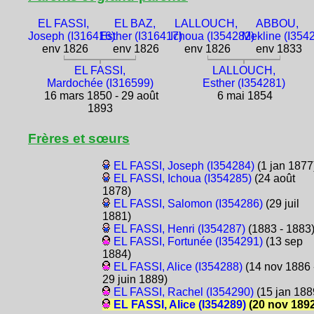
EL FASSI,
EL BAZ,
LALLOUCH,
ABBOU,
Joseph (I316416)
Esther (I316417)
Ichoua (I354282)
Mekline (I354
env 1826
env 1826
env 1826
env 1833
EL FASSI,
LALLOUCH,
Mardochée (I316599)
Esther (I354281)
16 mars 1850 - 29 août
6 mai 1854
1893
Frères et sœurs
EL FASSI, Joseph (I354284)
(1 jan 1877
EL FASSI, Ichoua (I354285)
(24 août
1878)
EL FASSI, Salomon (I354286)
(29 juil
1881)
EL FASSI, Henri (I354287)
(1883 - 1883
EL FASSI, Fortunée (I354291)
(13 sep
1884)
EL FASSI, Alice (I354288)
(14 nov 1886 
29 juin 1889)
EL FASSI, Rachel (I354290)
(15 jan 188
EL FASSI, Alice (I354289)
(20 nov 1892