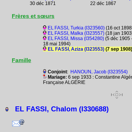
30 déc 1871
22 déc 1867
Frères et sœurs
EL FASSI, Turkia (I323560)
(16 oct 1898
EL FASSI, Malka (I323557)
(18 jan 1903
EL FASSI, Missa (I354280)
(5 déc 1905 
18 mai 1994)
EL FASSI, Aziza (I323553)
(7 sep 1908
Famille
Conjoint
:
HANOUN, Jacob (I323554)
Mariage:
6 sep 1933 : Constantine Algér
Française ALGÉRIE
EL FASSI, Chalom (I330688)