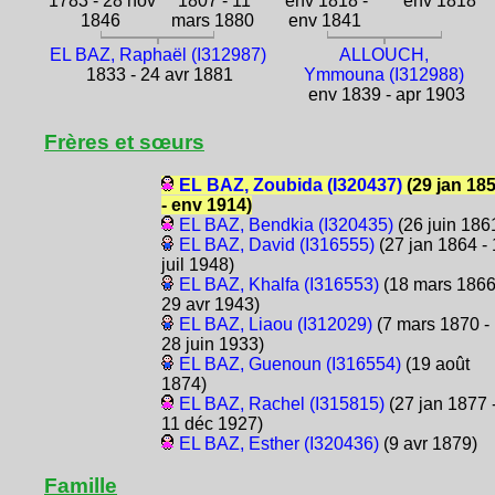
1783 - 28 nov
1807 - 11
env 1818 -
env 1818
1846
mars 1880
env 1841
EL BAZ, Raphaël (I312987)
ALLOUCH,
1833 - 24 avr 1881
Ymmouna (I312988)
env 1839 - apr 1903
Frères et sœurs
EL BAZ, Zoubida (I320437)
(29 jan 18
- env 1914)
EL BAZ, Bendkia (I320435)
(26 juin 186
EL BAZ, David (I316555)
(27 jan 1864 -
juil 1948)
EL BAZ, Khalfa (I316553)
(18 mars 1866
29 avr 1943)
EL BAZ, Liaou (I312029)
(7 mars 1870 -
28 juin 1933)
EL BAZ, Guenoun (I316554)
(19 août
1874)
EL BAZ, Rachel (I315815)
(27 jan 1877 
11 déc 1927)
EL BAZ, Esther (I320436)
(9 avr 1879)
Famille