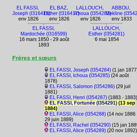
EL FASSI,
EL BAZ,
LALLOUCH,
ABBOU,
Joseph (I316416)
Esther (I316417)
Ichoua (I354282)
Mekline (I354
env 1826
env 1826
env 1826
env 1833
EL FASSI,
LALLOUCH,
Mardochée (I316599)
Esther (I354281)
16 mars 1850 - 29 août
6 mai 1854
1893
Frères et sœurs
EL FASSI, Joseph (I354284)
(1 jan 1877
EL FASSI, Ichoua (I354285)
(24 août
1878)
EL FASSI, Salomon (I354286)
(29 juil
1881)
EL FASSI, Henri (I354287)
(1883 - 1883
EL FASSI, Fortunée (I354291)
(13 sep
1884)
EL FASSI, Alice (I354288)
(14 nov 1886 
29 juin 1889)
EL FASSI, Rachel (I354290)
(15 jan 188
EL FASSI, Alice (I354289)
(20 nov 1892)