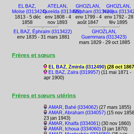
EL BAZ,
ATELAN,
GHOZLAN,
GHOZLAN,
Moïse (I313424)
Oureïda (I313425)
Abraham (I313426)
Nouna (I3134
1813 - 5 déc
env 1808 - 4
env 1799 - 4
env 1792 - 28
1858
nov 1893
août 1847
fév 1895
EL BAZ, Éphraïm (I313422)
GHOZLAN,
env 1835 - 31 mars 1881
Guemmara (I313423)
mars 1829 - 29 oct 1885
Frères et sœurs
EL BAZ, Zmirda (I312490)
(28 oct 1867
EL BAZ, Zaïra (I319957)
(11 mai 1871 -
apr 1900)
Frères et sœurs utérins
AMAR, Bahé (I334062)
(27 mars 1855)
AMAR, Abraham (I334057)
(15 nov 1858
23 jan 1943)
AMAR, Khalfa (I334061)
(30 nov 1860)
AMAR, Ichoua (I334060)
(3 jan 1870)