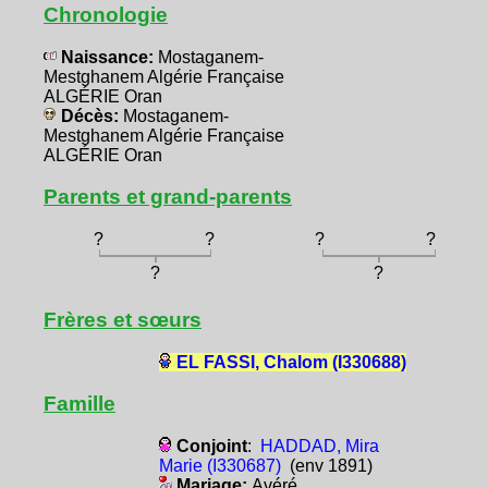
Chronologie
Naissance:
Mostaganem-
Mestghanem Algérie Française
ALGÉRIE Oran
Décès:
Mostaganem-
Mestghanem Algérie Française
ALGÉRIE Oran
Parents et grand-parents
?
?
?
?
?
?
Frères et sœurs
EL FASSI, Chalom (I330688)
Famille
Conjoint
:
HADDAD, Mira
Marie (I330687)
(env 1891)
Mariage:
Avéré