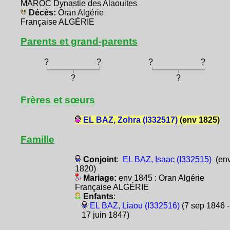
MAROC Dynastie des Alaouites
Décès:
Oran Algérie
Française ALGÉRIE
Parents et grand-parents
?
?
?
?
?
?
Frères et sœurs
EL BAZ, Zohra (I332517)
(env 1825)
Famille
Conjoint
:
EL BAZ, Isaac (I332515)
(en
1820)
Mariage:
env 1845 : Oran Algérie
Française ALGÉRIE
Enfants
:
EL BAZ, Liaou (I332516)
(7 sep 1846 -
17 juin 1847)