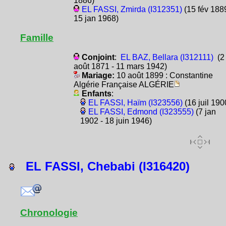
1886)
EL FASSI, Zmirda (I312351)
(15 fév 1889
15 jan 1968)
Famille
Conjoint
:
EL BAZ, Bellara (I312111)
(2
août 1871 - 11 mars 1942)
Mariage:
10 août 1899 : Constantine
Algérie Française ALGÉRIE
Enfants
:
EL FASSI, Haïm (I323556)
(16 juil 190
EL FASSI, Edmond (I323555)
(7 jan
1902 - 18 juin 1946)
EL FASSI, Chebabi (I316420)
Chronologie