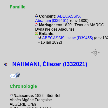
Famille
Conjoint
:
ABÉCASSIS,
Abraham (I339461)
(env 1800)
Mariage:
env 1820 : Tétouan MAROC
Dynastie des Alaouites
Enfants
:
ABÉCASSIS, Isaac (I339455)
(env 18
- 16 jan 1892)
NAHMANI, Éliezer (I332021)
Chronologie
Naissance:
1832 : Sidi-Bel-
Abbès Algérie Française
ALGÉRIE Oran