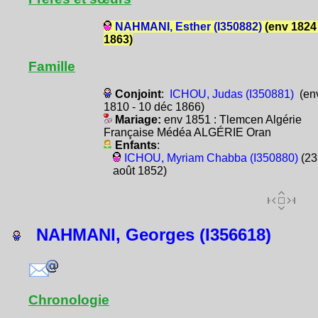
NAHMANI, Esther (I350882)
(env 1824 
1863)
Famille
Conjoint
:
ICHOU, Judas (I350881)
(en
1810 - 10 déc 1866)
Mariage:
env 1851 : Tlemcen Algérie
Française Médéa ALGÉRIE Oran
Enfants
:
ICHOU, Myriam Chabba (I350880)
(23
août 1852)
NAHMANI, Georges (I356618)
Chronologie