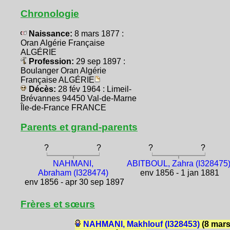
Chronologie
Naissance:
8 mars 1877 :
Oran Algérie Française
ALGÉRIE
Profession:
29 sep 1897 :
Boulanger Oran Algérie
Française ALGÉRIE
Décès:
28 fév 1964 : Limeil-
Brévannes 94450 Val-de-Marne
Île-de-France FRANCE
Parents et grand-parents
?
?
?
?
NAHMANI,
ABITBOUL, Zahra (I328475
Abraham (I328474)
env 1856 - 1 jan 1881
env 1856 - apr 30 sep 1897
Frères et sœurs
NAHMANI, Makhlouf (I328453)
(8 mar