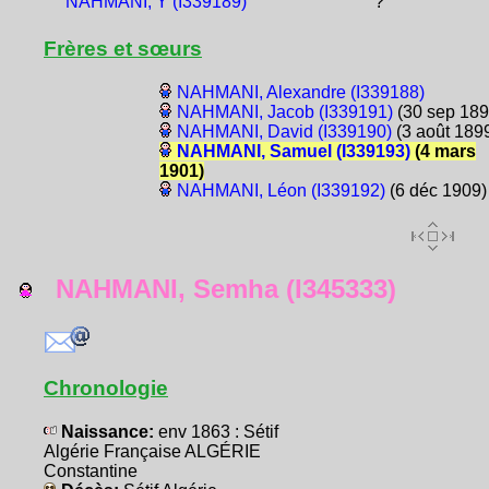
NAHMANI, Y (I339189)
?
Frères et sœurs
NAHMANI, Alexandre (I339188)
NAHMANI, Jacob (I339191)
(30 sep 189
NAHMANI, David (I339190)
(3 août 189
NAHMANI, Samuel (I339193)
(4 mars
1901)
NAHMANI, Léon (I339192)
(6 déc 1909)
NAHMANI, Semha (I345333)
Chronologie
Naissance:
env 1863 : Sétif
Algérie Française ALGÉRIE
Constantine