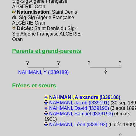
Sig-Sig Algérie Française
ALGÉRIE Oran
Naturalisation:
Saint Denis
du Sig-Sig Algérie Française
ALGÉRIE Oran
Décès:
Saint Denis du Sig-
Sig Algérie Française ALGÉRIE
Oran
Parents et grand-parents
?
?
?
?
NAHMANI, Y (I339189)
?
Frères et sœurs
NAHMANI, Alexandre (I339188)
NAHMANI, Jacob (I339191)
(30 sep 189
NAHMANI, David (I339190)
(3 août 189
NAHMANI, Samuel (I339193)
(4 mars
1901)
NAHMANI, Léon (I339192)
(6 déc 1909)