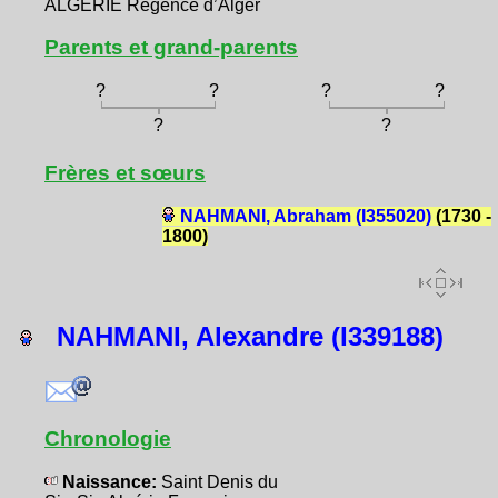
ALGÉRIE Régence d’Alger
Parents et grand-parents
?
?
?
?
?
?
Frères et sœurs
NAHMANI, Abraham (I355020)
(1730 -
1800)
NAHMANI, Alexandre (I339188)
Chronologie
Naissance:
Saint Denis du