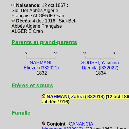
Naissance:
12 oct 1867 :
Sidi-Bel-Abbès Algérie
Française ALGÉRIE Oran
Décès:
4 déc 1916 : Sidi-Bel-
Abbès Algérie Française
ALGÉRIE Oran
Parents et grand-parents
?
?
?
?
NAHMANI,
SOUSSI, Yasmina
Éliezer (I332021)
Djemila (I332022)
1832
1834
Frères et sœurs
NAHMANI, Zahra (I332018)
(12 oct 18
- 4 déc 1916)
Famille
Conjoint
:
GANANCIA,