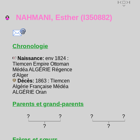
NAHMANI, Esther (I350882)
Chronologie
Naissance:
env 1824 :
Tlemcen Empire Ottoman
Médéa ALGÉRIE Régence
d'Alger
Décès:
1863 : Tlemcen
Algérie Française Médéa
ALGÉRIE Oran
Parents et grand-parents
?
?
?
?
?
?
Frères et sœurs