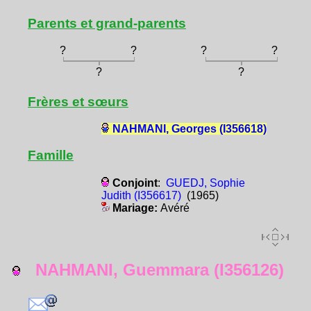
Parents et grand-parents
?
?
?
?
?
?
Frères et sœurs
NAHMANI, Georges (I356618)
Famille
Conjoint
:
GUEDJ, Sophie
Judith (I356617)
(1965)
Mariage:
Avéré
NAHMANI, Guemmara (I356126)