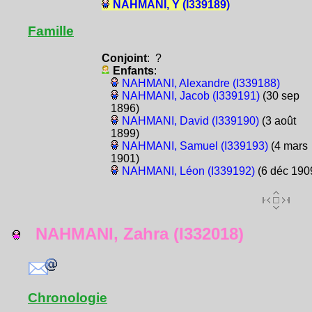
NAHMANI, Y (I339189)
Famille
Conjoint
: ?
Enfants
:
NAHMANI, Alexandre (I339188)
NAHMANI, Jacob (I339191)
(30 sep
1896)
NAHMANI, David (I339190)
(3 août
1899)
NAHMANI, Samuel (I339193)
(4 mars
1901)
NAHMANI, Léon (I339192)
(6 déc 190
NAHMANI, Zahra (I332018)
Chronologie