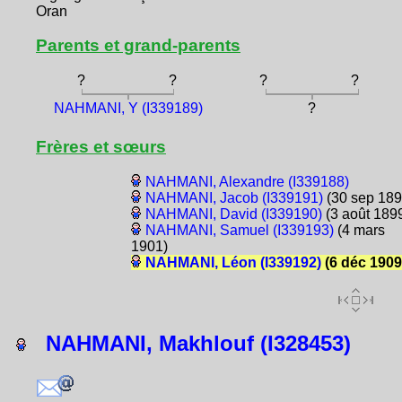
Oran
Parents et grand-parents
?
?
?
?
NAHMANI, Y (I339189)
?
Frères et sœurs
NAHMANI, Alexandre (I339188)
NAHMANI, Jacob (I339191)
(30 sep 189
NAHMANI, David (I339190)
(3 août 189
NAHMANI, Samuel (I339193)
(4 mars
1901)
NAHMANI, Léon (I339192)
(6 déc 1909
NAHMANI, Makhlouf (I328453)