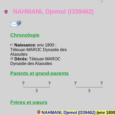
NAHMANI, Djemol (I339462)
Chronologie
Naissance:
env 1800 :
Tétouan MAROC Dynastie des
Alaouites
Décès:
Tétouan MAROC
Dynastie des Alaouites
Parents et grand-parents
?
?
?
?
?
?
Frères et sœurs
NAHMANI, Djemol (I339462)
(env 1800