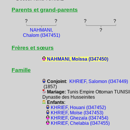
Parents et grand-parents
?
?
?
?
NAHMANI,
?
Chalom (I347451)
Frères et sœurs
NAHMANI, Moïssa (I347450)
Famille
Conjoint
:
KHRIEF, Salomon (I347449)
(1857)
Mariage:
Tunis Empire Ottoman TUNIS
Dynastie des Husseinites
Enfants
:
KHRIEF, Houani (I347452)
KHRIEF, Moïse (I347453)
KHRIEF, Ghezala (I347454)
KHRIEF, Chelabia (I347455)