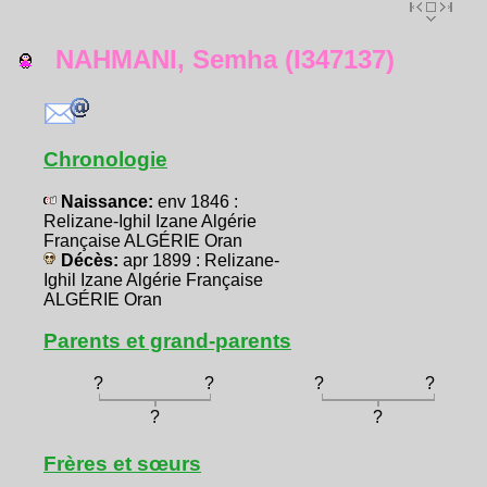
NAHMANI, Semha (I347137)
Chronologie
Naissance:
env 1846 :
Relizane-Ighil Izane Algérie
Française ALGÉRIE Oran
Décès:
apr 1899 : Relizane-
Ighil Izane Algérie Française
ALGÉRIE Oran
Parents et grand-parents
?
?
?
?
?
?
Frères et sœurs