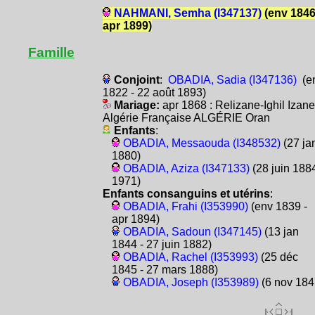
NAHMANI, Semha (I347137)
(env 1846
apr 1899)
Famille
Conjoint
:
OBADIA, Sadia (I347136)
(e
1822 - 22 août 1893)
Mariage:
apr 1868 : Relizane-Ighil Izane
Algérie Française ALGÉRIE Oran
Enfants
:
OBADIA, Messaouda (I348532)
(27 ja
1880)
OBADIA, Aziza (I347133)
(28 juin 1884
1971)
Enfants consanguins et utérins
:
OBADIA, Frahi (I353990)
(env 1839 -
apr 1894)
OBADIA, Sadoun (I347145)
(13 jan
1844 - 27 juin 1882)
OBADIA, Rachel (I353993)
(25 déc
1845 - 27 mars 1888)
OBADIA, Joseph (I353989)
(6 nov 184