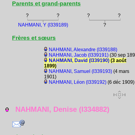
Parents et grand-parents
?
?
?
?
NAHMANI, Y (I339189)
?
Frères et sœurs
NAHMANI, Alexandre (I339188)
NAHMANI, Jacob (I339191)
(30 sep 189
NAHMANI, David (I339190)
(3 août
1899)
NAHMANI, Samuel (I339193)
(4 mars
1901)
NAHMANI, Léon (I339192)
(6 déc 1909)
NAHMANI, Denise (I334882)