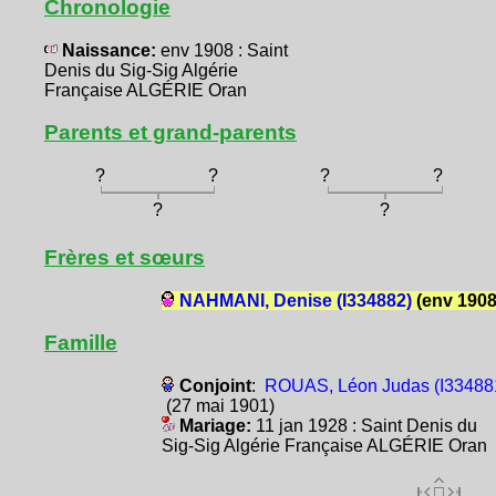
Chronologie
Naissance:
env 1908 : Saint
Denis du Sig-Sig Algérie
Française ALGÉRIE Oran
Parents et grand-parents
?
?
?
?
?
?
Frères et sœurs
NAHMANI, Denise (I334882)
(env 1908
Famille
Conjoint
:
ROUAS, Léon Judas (I33488
(27 mai 1901)
Mariage:
11 jan 1928 : Saint Denis du
Sig-Sig Algérie Française ALGÉRIE Oran