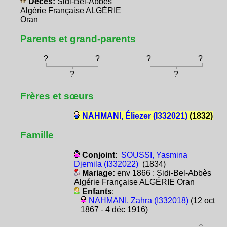
Décès:
Sidi-Bel-Abbès
Algérie Française ALGÉRIE
Oran
Parents et grand-parents
?
?
?
?
?
?
Frères et sœurs
NAHMANI, Éliezer (I332021)
(1832)
Famille
Conjoint
:
SOUSSI, Yasmina
Djemila (I332022)
(1834)
Mariage:
env 1866 : Sidi-Bel-Abbès
Algérie Française ALGÉRIE Oran
Enfants
:
NAHMANI, Zahra (I332018)
(12 oct
1867 - 4 déc 1916)