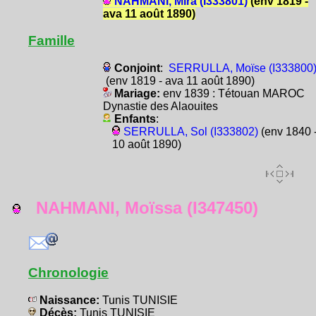
NAHMANI, Mira (I333801)
(env 1819 -
ava 11 août 1890)
Famille
Conjoint
:
SERRULLA, Moïse (I333800
(env 1819 - ava 11 août 1890)
Mariage:
env 1839 : Tétouan MAROC
Dynastie des Alaouites
Enfants
:
SERRULLA, Sol (I333802)
(env 1840 
10 août 1890)
NAHMANI, Moïssa (I347450)
Chronologie
Naissance:
Tunis TUNISIE
Décès:
Tunis TUNISIE