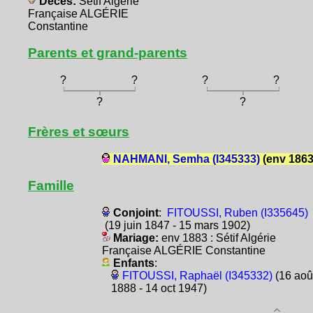
Décès:
Sétif Algérie
Française ALGÉRIE
Constantine
Parents et grand-parents
?
?
?
?
?
?
Frères et sœurs
NAHMANI, Semha (I345333)
(env 1863
Famille
Conjoint
:
FITOUSSI, Ruben (I335645)
(19 juin 1847 - 15 mars 1902)
Mariage:
env 1883 : Sétif Algérie
Française ALGÉRIE Constantine
Enfants
:
FITOUSSI, Raphaël (I345332)
(16 aoû
1888 - 14 oct 1947)