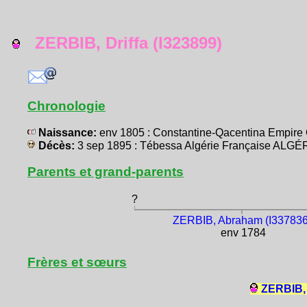
ZERBIB, Driffa (I323899)
Chronologie
Naissance:
env 1805 : Constantine-Qacentina Empir
Décès:
3 sep 1895 : Tébessa Algérie Française ALGÉ
Parents et grand-parents
?
ZERBIB, Abraham (I337836
env 1784
Frères et sœurs
ZERBIB, 