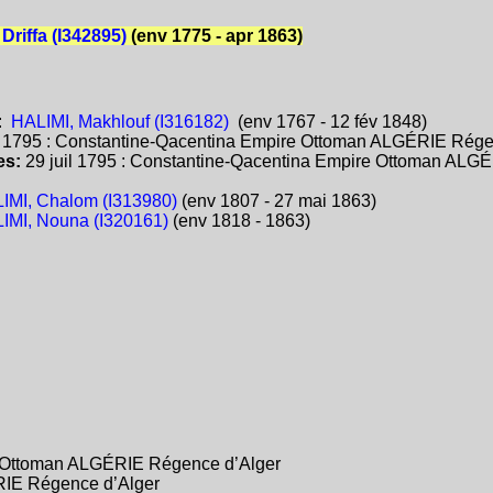
Driffa (I342895)
(env 1775 - apr 1863)
:
HALIMI, Makhlouf (I316182)
(env 1767 - 12 fév 1848)
:
1795 : Constantine-Qacentina Empire Ottoman ALGÉRIE Rége
es:
29 juil 1795 : Constantine-Qacentina Empire Ottoman ALG
IMI, Chalom (I313980)
(env 1807 - 27 mai 1863)
IMI, Nouna (I320161)
(env 1818 - 1863)
e Ottoman ALGÉRIE Régence d’Alger
RIE Régence d’Alger