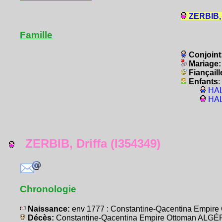
ZERBIB, 
Famille
Conjoint
Mariage
Fiançaill
Enfants
:
HAL
HAL
ZERBIB, Driffa (I354349)
Chronologie
Naissance:
env 1777 : Constantine-Qacentina Empir
Décès:
Constantine-Qacentina Empire Ottoman ALGÉ