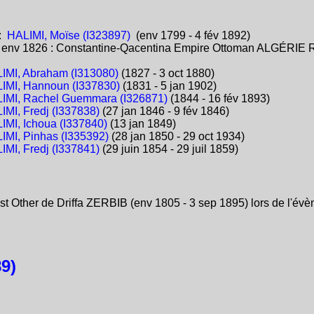
:
HALIMI, Moïse (I323897)
(env 1799 - 4 fév 1892)
:
env 1826 : Constantine-Qacentina Empire Ottoman ALGÉRIE 
IMI, Abraham (I313080)
(1827 - 3 oct 1880)
IMI, Hannoun (I337830)
(1831 - 5 jan 1902)
IMI, Rachel Guemmara (I326871)
(1844 - 16 fév 1893)
IMI, Fredj (I337838)
(27 jan 1846 - 9 fév 1846)
IMI, Ichoua (I337840)
(13 jan 1849)
IMI, Pinhas (I335392)
(28 jan 1850 - 29 oct 1934)
IMI, Fredj (I337841)
(29 juin 1854 - 29 juil 1859)
st Other de Driffa ZERBIB (env 1805 - 3 sep 1895) lors de l'év
9)