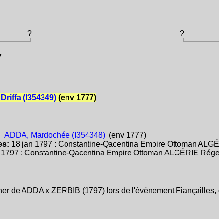
?
?
7
Driffa (I354349)
(env 1777)
:
ADDA, Mardochée (I354348)
(env 1777)
es:
18 jan 1797 : Constantine-Qacentina Empire Ottoman ALG
:
1797 : Constantine-Qacentina Empire Ottoman ALGÉRIE Rége
er de ADDA x ZERBIB (1797) lors de l'évènement Fiançailles, d