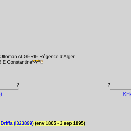
e Ottoman ALGÉRIE Régence d’Alger
RIE Constantine
?
?
)
KHA
Driffa (I323899)
(env 1805 - 3 sep 1895)