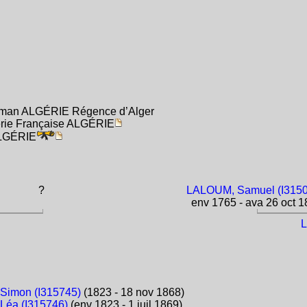
toman ALGÉRIE Régence d’Alger
gérie Française ALGÉRIE
ALGÉRIE
?
LALOUM, Samuel (I315
env 1765 - ava 26 oct 
L
Simon (I315745)
(1823 - 18 nov 1868)
Léa (I315746)
(env 1823 - 1 juil 1869)