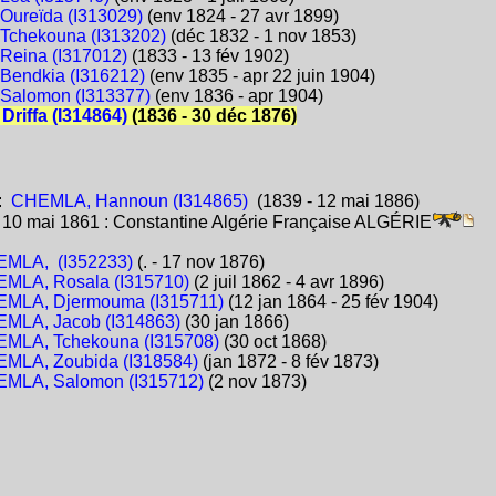
Oureïda (I313029)
(env 1824 - 27 avr 1899)
Tchekouna (I313202)
(déc 1832 - 1 nov 1853)
Reina (I317012)
(1833 - 13 fév 1902)
Bendkia (I316212)
(env 1835 - apr 22 juin 1904)
Salomon (I313377)
(env 1836 - apr 1904)
Driffa (I314864)
(1836 - 30 déc 1876)
:
CHEMLA, Hannoun (I314865)
(1839 - 12 mai 1886)
:
10 mai 1861 : Constantine Algérie Française ALGÉRIE
MLA, (I352233)
(. - 17 nov 1876)
MLA, Rosala (I315710)
(2 juil 1862 - 4 avr 1896)
MLA, Djermouma (I315711)
(12 jan 1864 - 25 fév 1904)
MLA, Jacob (I314863)
(30 jan 1866)
MLA, Tchekouna (I315708)
(30 oct 1868)
MLA, Zoubida (I318584)
(jan 1872 - 8 fév 1873)
MLA, Salomon (I315712)
(2 nov 1873)