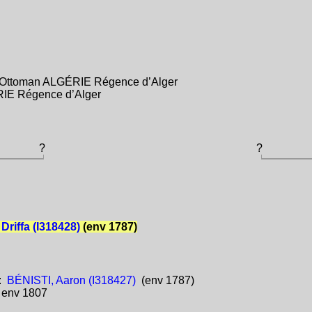
e Ottoman ALGÉRIE Régence d’Alger
RIE Régence d’Alger
?
?
Driffa (I318428)
(env 1787)
:
BÉNISTI, Aaron (I318427)
(env 1787)
:
env 1807