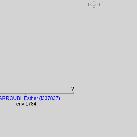
?
RROUBI, Esther (I337837)
env 1784