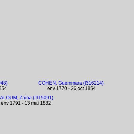
048)
COHEN, Guemmara (I316214)
1854
env 1770 - 26 oct 1854
ALOUM, Zaïna (I315091)
env 1791 - 13 mai 1882