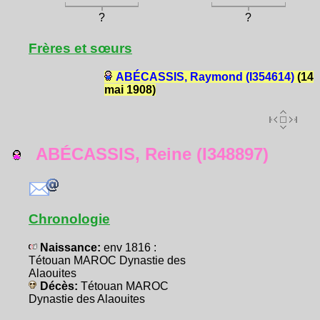
?
?
Frères et sœurs
ABÉCASSIS, Raymond (I354614)
(14
mai 1908)
ABÉCASSIS, Reine (I348897)
Chronologie
Naissance:
env 1816 :
Tétouan MAROC Dynastie des
Alaouites
Décès:
Tétouan MAROC
Dynastie des Alaouites