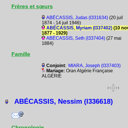
Frères et sœurs
ABÉCASSIS, Judas (I331634)
(20 juil
1874 - 14 juil 1946)
ABÉCASSIS, Myriam (I337402)
(10 no
1877 - 1929)
ABÉCASSIS, Seth (I337404)
(27 mai
1884)
Famille
Conjoint
:
MIARA, Joseph (I337403)
Mariage:
Oran Algérie Française
ALGÉRIE
ABÉCASSIS, Nessim (I336618)
Chronologie