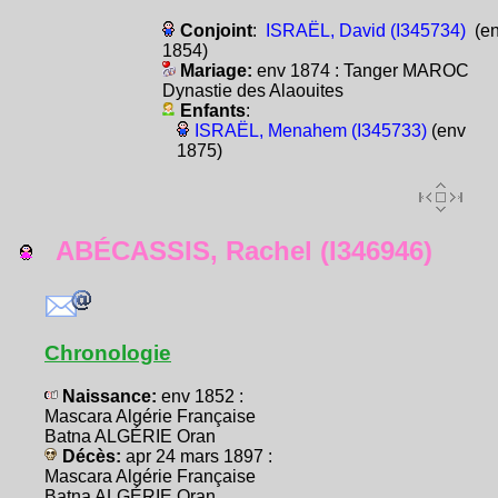
Conjoint
:
ISRAËL, David (I345734)
(e
1854)
Mariage:
env 1874 : Tanger MAROC
Dynastie des Alaouites
Enfants
:
ISRAËL, Menahem (I345733)
(env
1875)
ABÉCASSIS, Rachel (I346946)
Chronologie
Naissance:
env 1852 :
Mascara Algérie Française
Batna ALGÉRIE Oran
Décès:
apr 24 mars 1897 :
Mascara Algérie Française
Batna ALGÉRIE Oran