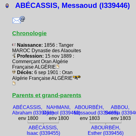
ABÉCASSIS, Messaoud (I339446)
Chronologie
Naissance:
1856 : Tanger
MAROC Dynastie des Alaouites
Profession:
15 nov 1889 :
Commerçant Oran Algérie
Française ALGÉRIE
Décès:
6 sep 1901 : Oran
Algérie Française ALGÉRIE
Parents et grand-parents
ABÉCASSIS,
NAHMANI,
ABOURBÉH,
ABBOU,
Abraham (I339461)
Djemol (I339462)
Messaoud (I339465)
Semha (I3394
env 1800
env 1800
env 1803
env 1803
ABÉCASSIS,
ABOURBÉH,
Isaac (I339455)
Esther (I339456)