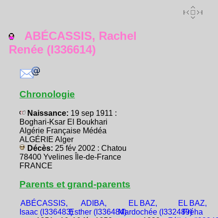
ABÉCASSIS, Rachel
Renée (I336614)
Chronologie
Naissance:
19 sep 1911 :
Boghari-Ksar El Boukhari
Algérie Française Médéa
ALGÉRIE Alger
Décès:
25 fév 2002 : Chatou
78400 Yvelines Île-de-France
FRANCE
Parents et grand-parents
ABÉCASSIS,
ADIBA,
EL BAZ,
EL BAZ,
Isaac (I336483)
Esther (I336484)
Mardochée (I332489)
Fréha