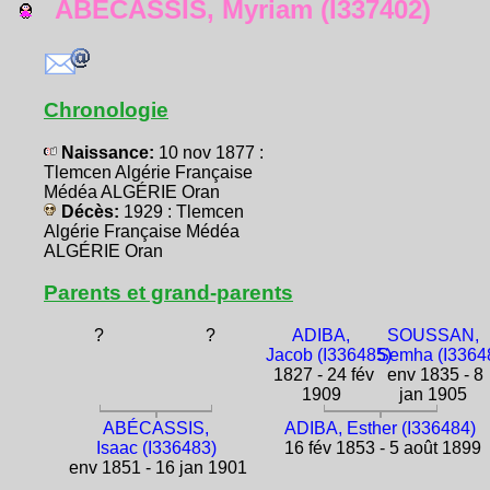
ABÉCASSIS, Myriam (I337402)
Chronologie
Naissance:
10 nov 1877 :
Tlemcen Algérie Française
Médéa ALGÉRIE Oran
Décès:
1929 : Tlemcen
Algérie Française Médéa
ALGÉRIE Oran
Parents et grand-parents
?
?
ADIBA,
SOUSSAN,
Jacob (I336485)
Semha (I3364
1827 - 24 fév
env 1835 - 8
1909
jan 1905
ABÉCASSIS,
ADIBA, Esther (I336484)
Isaac (I336483)
16 fév 1853 - 5 août 1899
env 1851 - 16 jan 1901