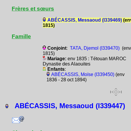
Frères et sœurs
ABÉCASSIS, Messaoud (I339469)
(en
1815)
Famille
Conjoint
:
TATA, Djemol (I339470)
(env
1815)
Mariage:
env 1835 : Tétouan MAROC
Dynastie des Alaouites
Enfants
:
ABÉCASSIS, Moïse (I339450)
(env
1836 - 28 oct 1894)
ABÉCASSIS, Messaoud (I339447)