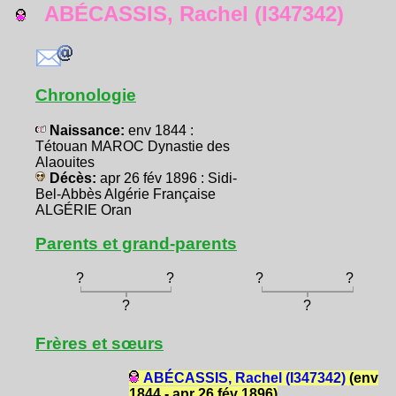
ABÉCASSIS, Rachel (I347342)
Chronologie
Naissance:
env 1844 :
Tétouan MAROC Dynastie des
Alaouites
Décès:
apr 26 fév 1896 : Sidi-
Bel-Abbès Algérie Française
ALGÉRIE Oran
Parents et grand-parents
?
?
?
?
?
?
Frères et sœurs
ABÉCASSIS, Rachel (I347342)
(env
1844 - apr 26 fév 1896)