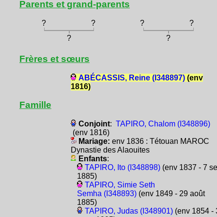
Parents et grand-parents
?
?
?
?
?
?
Frères et sœurs
ABÉCASSIS, Reine (I348897)
(env
1816)
Famille
Conjoint
:
TAPIRO, Chalom (I348896)
(env 1816)
Mariage:
env 1836 : Tétouan MAROC
Dynastie des Alaouites
Enfants
:
TAPIRO, Ito (I348898)
(env 1837 - 7 s
1885)
TAPIRO, Simie Seth
Semha (I348893)
(env 1849 - 29 août
1885)
TAPIRO, Judas (I348901)
(env 1854 - 