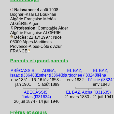
Naissance:
4 août 1908 :
Boghari-Ksar El Boukhari
Algérie Française Médéa
ALGÉRIE Alger
Profession:
Comptable Alger
Algérie Française ALGÉRIE
Décès:
22 avr 1997 : Nice
06000 Alpes-Maritimes
Provence-Alpes-Côte d'Azur
FRANCE
Parents et grand-parents
ABÉCASSIS,
ADIBA,
EL BAZ,
EL BAZ,
Isaac (I336483)
Esther (I336484)
Mardochée (I332489)
Fréha
env 1851 - 16
16 fév 1853 -
env 1832
Félicie (I3324
jan 1901
5 août 1899
env 1843
ABÉCASSIS,
EL BAZ, Aïcha (I331635)
Judas (I331634)
21 mars 1880 - 21 juil 1941
20 juil 1874 - 14 juil 1946
Frères et sœurs