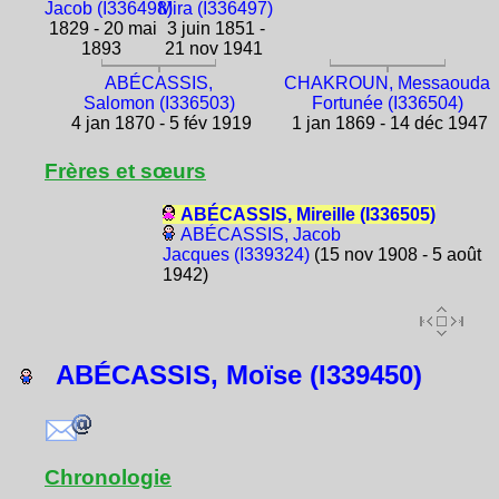
Jacob (I336498)
Mira (I336497)
1829 - 20 mai
3 juin 1851 -
1893
21 nov 1941
ABÉCASSIS,
CHAKROUN, Messaouda
Salomon (I336503)
Fortunée (I336504)
4 jan 1870 - 5 fév 1919
1 jan 1869 - 14 déc 1947
Frères et sœurs
ABÉCASSIS, Mireille (I336505)
ABÉCASSIS, Jacob
Jacques (I339324)
(15 nov 1908 - 5 août
1942)
ABÉCASSIS, Moïse (I339450)
Chronologie