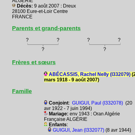
ALGÉRIE
Décès:
9 août 2007 : Dreux
28100 Eure-et-Loir Centre
FRANCE
Parents et grand-parents
?
?
?
?
?
?
Frères et sœurs
ABÉCASSIS, Rachel Nelly (I332079)
(
mars 1918 - 9 août 2007)
Famille
Conjoint
:
GUIGUI, Paul (I332078)
(20
avr 1922 - 7 juin 1994)
Mariage:
env 1943 : Oran Algérie
Française ALGÉRIE
Enfants
:
GUIGUI, Jean (I332077)
(8 avr 1944)