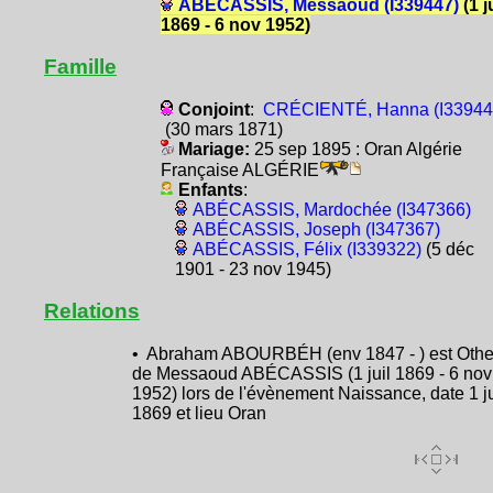
ABÉCASSIS, Messaoud (I339447)
(1 j
1869 - 6 nov 1952)
Famille
Conjoint
:
CRÉCIENTÉ, Hanna (I33944
(30 mars 1871)
Mariage:
25 sep 1895 : Oran Algérie
Française ALGÉRIE
Enfants
:
ABÉCASSIS, Mardochée (I347366)
ABÉCASSIS, Joseph (I347367)
ABÉCASSIS, Félix (I339322)
(5 déc
1901 - 23 nov 1945)
Relations
• Abraham ABOURBÉH (env 1847 - ) est Othe
de Messaoud ABÉCASSIS (1 juil 1869 - 6 nov
1952) lors de l'évènement Naissance, date 1 ju
1869 et lieu Oran