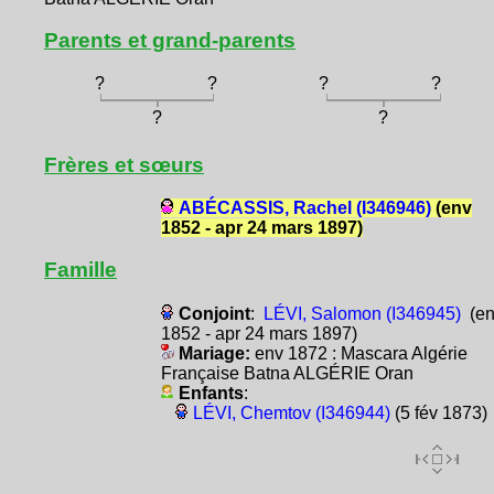
Parents et grand-parents
?
?
?
?
?
?
Frères et sœurs
ABÉCASSIS, Rachel (I346946)
(env
1852 - apr 24 mars 1897)
Famille
Conjoint
:
LÉVI, Salomon (I346945)
(en
1852 - apr 24 mars 1897)
Mariage:
env 1872 : Mascara Algérie
Française Batna ALGÉRIE Oran
Enfants
:
LÉVI, Chemtov (I346944)
(5 fév 1873)