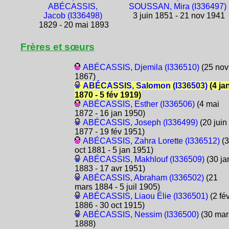
ABÉCASSIS,
SOUSSAN, Mira (I336497)
Jacob (I336498)
3 juin 1851 - 21 nov 1941
1829 - 20 mai 1893
Frères et sœurs
ABÉCASSIS, Djemila (I336510)
(25 nov
1867)
ABÉCASSIS, Salomon (I336503)
(4 ja
1870 - 5 fév 1919)
ABÉCASSIS, Esther (I336506)
(4 mai
1872 - 16 jan 1950)
ABÉCASSIS, Joseph (I336499)
(20 juin
1877 - 19 fév 1951)
ABÉCASSIS, Zahra Lorette (I336512)
(3
oct 1881 - 5 jan 1951)
ABÉCASSIS, Makhlouf (I336509)
(30 ja
1883 - 17 avr 1951)
ABÉCASSIS, Abraham (I336502)
(21
mars 1884 - 5 juil 1905)
ABÉCASSIS, Liaou Élie (I336501)
(2 fé
1886 - 30 oct 1915)
ABÉCASSIS, Nessim (I336500)
(30 mar
1888)