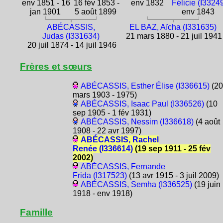
env 1851 - 16
16 fév 1853 -
env 1832
Félicie (I3324
jan 1901
5 août 1899
env 1843
ABÉCASSIS,
EL BAZ, Aïcha (I331635)
Judas (I331634)
21 mars 1880 - 21 juil 1941
20 juil 1874 - 14 juil 1946
Frères et sœurs
ABÉCASSIS, Esther Élise (I336615)
(20
mars 1903 - 1975)
ABÉCASSIS, Isaac Paul (I336526)
(10
sep 1905 - 1 fév 1931)
ABÉCASSIS, Nessim (I336618)
(4 août
1908 - 22 avr 1997)
ABÉCASSIS, Rachel
Renée (I336614)
(19 sep 1911 - 25 fév
2002)
ABÉCASSIS, Fernande
Frida (I317523)
(13 avr 1915 - 3 juil 2009)
ABÉCASSIS, Semha (I336525)
(19 juin
1918 - env 1918)
Famille