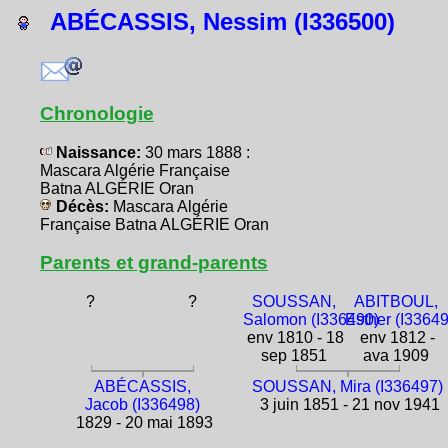
ABÉCASSIS, Nessim (I336500)
Chronologie
Naissance:
30 mars 1888 :
Mascara Algérie Française
Batna ALGÉRIE Oran
Décès:
Mascara Algérie
Française Batna ALGÉRIE Oran
Parents et grand-parents
?
?
SOUSSAN,
ABITBOUL,
Salomon (I336490)
Esther (I3364
env 1810 - 18
env 1812 -
sep 1851
ava 1909
ABÉCASSIS,
SOUSSAN, Mira (I336497)
Jacob (I336498)
3 juin 1851 - 21 nov 1941
1829 - 20 mai 1893