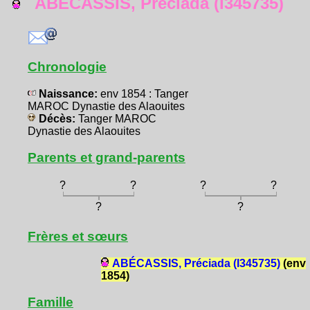
ABÉCASSIS, Préciada (I345735)
Chronologie
Naissance:
env 1854 : Tanger
MAROC Dynastie des Alaouites
Décès:
Tanger MAROC
Dynastie des Alaouites
Parents et grand-parents
?
?
?
?
?
?
Frères et sœurs
ABÉCASSIS, Préciada (I345735)
(env
1854)
Famille