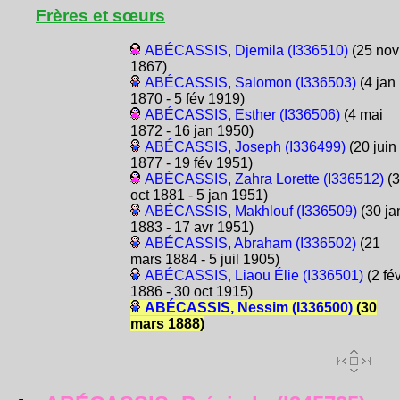
Frères et sœurs
ABÉCASSIS, Djemila (I336510)
(25 nov
1867)
ABÉCASSIS, Salomon (I336503)
(4 jan
1870 - 5 fév 1919)
ABÉCASSIS, Esther (I336506)
(4 mai
1872 - 16 jan 1950)
ABÉCASSIS, Joseph (I336499)
(20 juin
1877 - 19 fév 1951)
ABÉCASSIS, Zahra Lorette (I336512)
(3
oct 1881 - 5 jan 1951)
ABÉCASSIS, Makhlouf (I336509)
(30 ja
1883 - 17 avr 1951)
ABÉCASSIS, Abraham (I336502)
(21
mars 1884 - 5 juil 1905)
ABÉCASSIS, Liaou Élie (I336501)
(2 fé
1886 - 30 oct 1915)
ABÉCASSIS, Nessim (I336500)
(30
mars 1888)