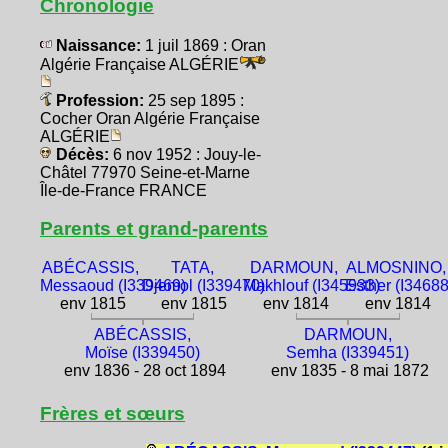
Chronologie
Naissance:
1 juil 1869 : Oran
Algérie Française ALGÉRIE
Profession:
25 sep 1895 :
Cocher Oran Algérie Française
ALGÉRIE
Décès:
6 nov 1952 : Jouy-le-
Châtel 77970 Seine-et-Marne
Île-de-France FRANCE
Parents et grand-parents
ABÉCASSIS,
TATA,
DARMOUN,
ALMOSNINO,
Messaoud (I339469)
Djemol (I339470)
Makhlouf (I345933)
Esther (I3468
env 1815
env 1815
env 1814
env 1814
ABÉCASSIS,
DARMOUN,
Moïse (I339450)
Semha (I339451)
env 1836 - 28 oct 1894
env 1835 - 8 mai 1872
Frères et sœurs