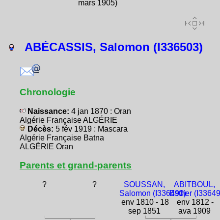
mars 1905)
ABÉCASSIS, Salomon (I336503)
Chronologie
Naissance:
4 jan 1870 : Oran
Algérie Française ALGÉRIE
Décès:
5 fév 1919 : Mascara
Algérie Française Batna
ALGÉRIE Oran
Parents et grand-parents
?
?
SOUSSAN,
ABITBOUL,
Salomon (I336490)
Esther (I3364
env 1810 - 18
env 1812 -
sep 1851
ava 1909