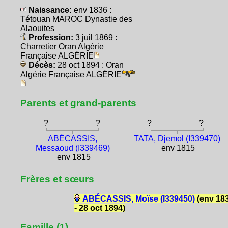
Naissance:
env 1836 :
Tétouan MAROC Dynastie des
Alaouites
Profession:
3 juil 1869 :
Charretier Oran Algérie
Française ALGÉRIE
Décès:
28 oct 1894 : Oran
Algérie Française ALGÉRIE
Parents et grand-parents
?
?
?
?
ABÉCASSIS,
TATA, Djemol (I339470)
Messaoud (I339469)
env 1815
env 1815
Frères et sœurs
ABÉCASSIS, Moïse (I339450)
(env 18
- 28 oct 1894)
Famille (1)