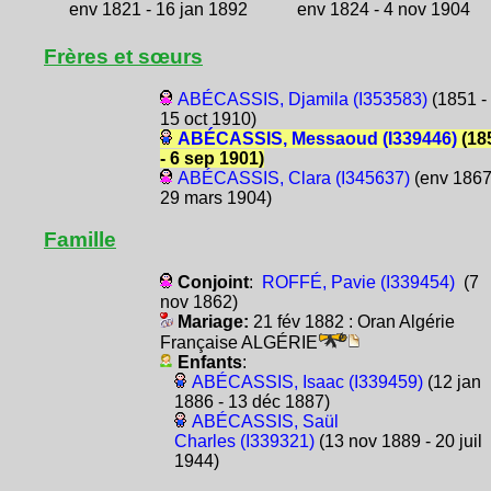
env 1821 - 16 jan 1892
env 1824 - 4 nov 1904
Frères et sœurs
ABÉCASSIS, Djamila (I353583)
(1851 -
15 oct 1910)
ABÉCASSIS, Messaoud (I339446)
(18
- 6 sep 1901)
ABÉCASSIS, Clara (I345637)
(env 1867
29 mars 1904)
Famille
Conjoint
:
ROFFÉ, Pavie (I339454)
(7
nov 1862)
Mariage:
21 fév 1882 : Oran Algérie
Française ALGÉRIE
Enfants
:
ABÉCASSIS, Isaac (I339459)
(12 jan
1886 - 13 déc 1887)
ABÉCASSIS, Saül
Charles (I339321)
(13 nov 1889 - 20 juil
1944)