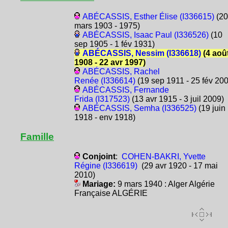
ABÉCASSIS, Esther Élise (I336615)
(20
mars 1903 - 1975)
ABÉCASSIS, Isaac Paul (I336526)
(10
sep 1905 - 1 fév 1931)
ABÉCASSIS, Nessim (I336618)
(4 aoû
1908 - 22 avr 1997)
ABÉCASSIS, Rachel
Renée (I336614)
(19 sep 1911 - 25 fév 20
ABÉCASSIS, Fernande
Frida (I317523)
(13 avr 1915 - 3 juil 2009)
ABÉCASSIS, Semha (I336525)
(19 juin
1918 - env 1918)
Famille
Conjoint
:
COHEN-BAKRI, Yvette
Régine (I336619)
(29 avr 1920 - 17 mai
2010)
Mariage:
9 mars 1940 : Alger Algérie
Française ALGÉRIE