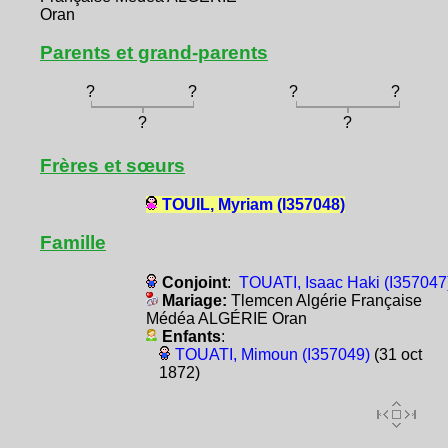
Oran
Parents et grand-parents
?
?
?
?
?
?
Frères et sœurs
TOUIL, Myriam (I357048)
Famille
Conjoint
:
TOUATI, Isaac Haki (I357047
Mariage:
Tlemcen Algérie Française
Médéa ALGÉRIE Oran
Enfants
:
TOUATI, Mimoun (I357049)
(31 oct
1872)