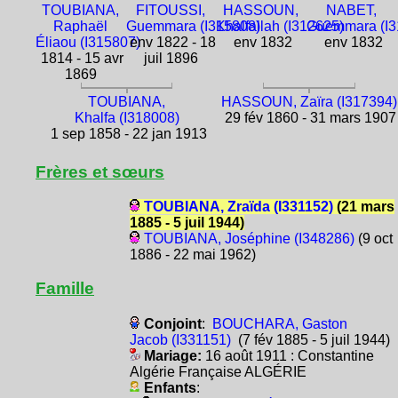
TOUBIANA,
FITOUSSI,
HASSOUN,
NABET,
Raphaël
Guemmara (I315808)
Khalfallah (I312625)
Guemmara (I3
Éliaou (I315807)
env 1822 - 18
env 1832
env 1832
1814 - 15 avr
juil 1896
1869
TOUBIANA,
HASSOUN, Zaïra (I317394)
Khalfa (I318008)
29 fév 1860 - 31 mars 1907
1 sep 1858 - 22 jan 1913
Frères et sœurs
TOUBIANA, Zraïda (I331152)
(21 mars
1885 - 5 juil 1944)
TOUBIANA, Joséphine (I348286)
(9 oct
1886 - 22 mai 1962)
Famille
Conjoint
:
BOUCHARA, Gaston
Jacob (I331151)
(7 fév 1885 - 5 juil 1944)
Mariage:
16 août 1911 : Constantine
Algérie Française ALGÉRIE
Enfants
: