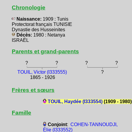
Chronologie
Naissance:
1909 : Tunis
Protectorat français TUNISIE
Dynastie des Husseinites
Décès:
1980 : Netanya
ISRAËL
Parents et grand-parents
?
?
?
?
TOUIL, Victor (I333555)
?
1865 - 1926
Frères et sœurs
TOUIL, Haydée (I333554)
(1909 - 1980)
Famille
Conjoint
:
COHEN-TANNOUDJI,
Élie (I333552)