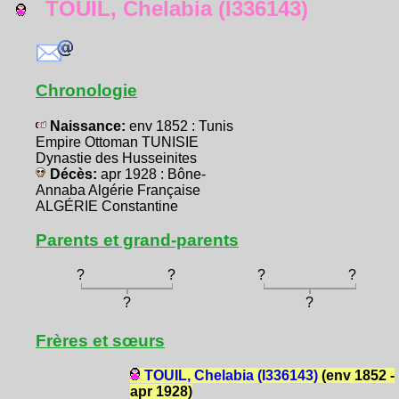
TOUIL, Chelabia (I336143)
Chronologie
Naissance:
env 1852 : Tunis
Empire Ottoman TUNISIE
Dynastie des Husseinites
Décès:
apr 1928 : Bône-
Annaba Algérie Française
ALGÉRIE Constantine
Parents et grand-parents
?
?
?
?
?
?
Frères et sœurs
TOUIL, Chelabia (I336143)
(env 1852 -
apr 1928)