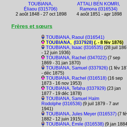
TOUBIANA,
ATTALI BEN KOMRI,
Éliaou (I315706)
Ramona (I316534)
2 août 1848 - 27 oct 1898
4 août 1851 - apr 1898
Frères et sœurs
TOUBIANA, Raoul (I316541)
TOUBIANA, (I337928)
(. - 8 fév 1876)
TOUBIANA, Isaac (I316535)
(28 juil 186
- 12 juin 1936)
TOUBIANA, Rachel (I347022)
(7 sep
1869 - 31 jan 1870)
TOUBIANA, Samuel (I337926)
(1 fév 18
- déc 1875)
TOUBIANA, Rachel (I316518)
(16 sep
1873 - 16 nov 1953)
TOUBIANA, Tefaha (I337929)
(23 jan
1877 - 19 déc 1878)
TOUBIANA, Samuel Haïm
Rodolphe (I316536)
(9 juil 1879 - 7 avr
1941)
TOUBIANA, Jules Meyer (I316537)
(7 fé
1882 - 12 juin 1915)
TOUBIANA, Émile (I316538)
(9 jan 1884