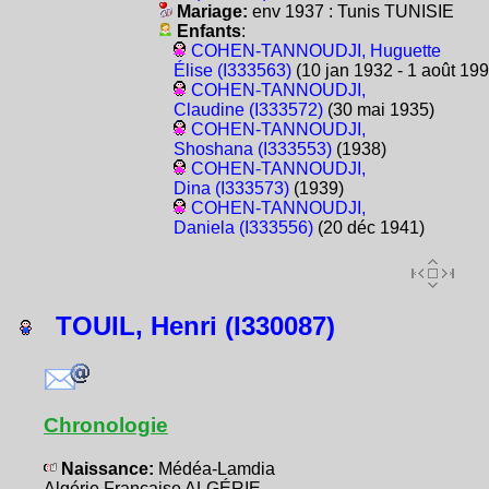
Mariage:
env 1937 : Tunis TUNISIE
Enfants
:
COHEN-TANNOUDJI, Huguette
Élise (I333563)
(10 jan 1932 - 1 août 199
COHEN-TANNOUDJI,
Claudine (I333572)
(30 mai 1935)
COHEN-TANNOUDJI,
Shoshana (I333553)
(1938)
COHEN-TANNOUDJI,
Dina (I333573)
(1939)
COHEN-TANNOUDJI,
Daniela (I333556)
(20 déc 1941)
TOUIL, Henri (I330087)
Chronologie
Naissance:
Médéa-Lamdia
Algérie Française ALGÉRIE