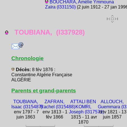
BOUCHARA, Amélie Ymmouna
Zaïra (I331150)
(2 juin 1912 - 27 jan 199
TOUBIANA, (I337928)
Chronologie
Décès:
8 fév 1876 :
Constantine Algérie Française
ALGÉRIE
Parents et grand-parents
TOUBIANA,
ZAFRAN,
ATTALI BEN
ALLOUCH,
Isaac (I315487)
Rachel (I315488)
KOMRI,
Guemmara (I3
env 1797 - 7
env 1813 - 1
Joseph (I317571)
env 1821 - 13
juin 1863
fév 1866
1815 - 11 avr
juin 1857
1870