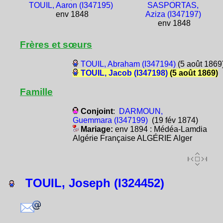
TOUIL, Aaron (I347195)
SASPORTAS,
env 1848
Aziza (I347197)
env 1848
Frères et sœurs
TOUIL, Abraham (I347194)
(5 août 1869
TOUIL, Jacob (I347198)
(5 août 1869)
Famille
Conjoint
:
DARMOUN,
Guemmara (I347199)
(19 fév 1874)
Mariage:
env 1894 : Médéa-Lamdia
Algérie Française ALGÉRIE Alger
TOUIL, Joseph (I324452)