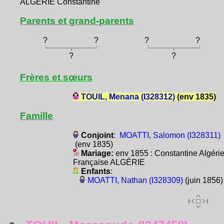
ALGÉRIE Constantine
Parents et grand-parents
?
?
?
?
?
?
Frères et sœurs
TOUIL, Menana (I328312)
(env 1835)
Famille
Conjoint
:
MOATTI, Salomon (I328311)
(env 1835)
Mariage:
env 1855 : Constantine Algéri
Française ALGÉRIE
Enfants
:
MOATTI, Nathan (I328309)
(juin 1856)