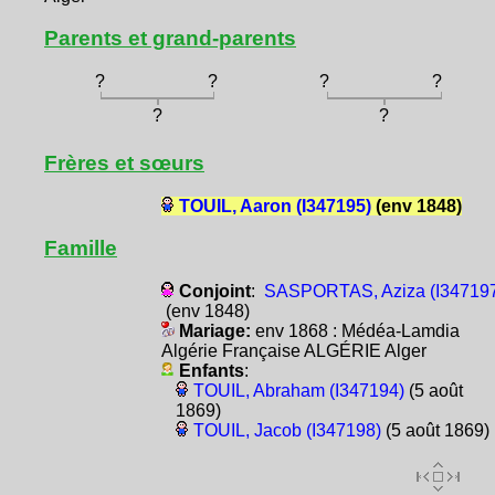
Parents et grand-parents
?
?
?
?
?
?
Frères et sœurs
TOUIL, Aaron (I347195)
(env 1848)
Famille
Conjoint
:
SASPORTAS, Aziza (I34719
(env 1848)
Mariage:
env 1868 : Médéa-Lamdia
Algérie Française ALGÉRIE Alger
Enfants
:
TOUIL, Abraham (I347194)
(5 août
1869)
TOUIL, Jacob (I347198)
(5 août 1869)