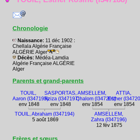
Chronologie
Naissance:
11 déc 1902 :
Chellala Algérie Française
ALGÉRIE Alger
Décès:
Médéa-Lamdia
Algérie Française ALGÉRIE
Alger
Parents et grand-parents
TOUIL,
SASPORTAS,
AMSELLEM,
ATTIA,
Aaron (I347195)
Aziza (I347197)
Chalom (I347201)
Esther (I3472
env 1848
env 1848
env 1854
env 1854
TOUIL, Abraham (I347194)
AMSELLEM,
5 août 1869
Zahra (I347196)
12 fév 1875
Frères et sœurs