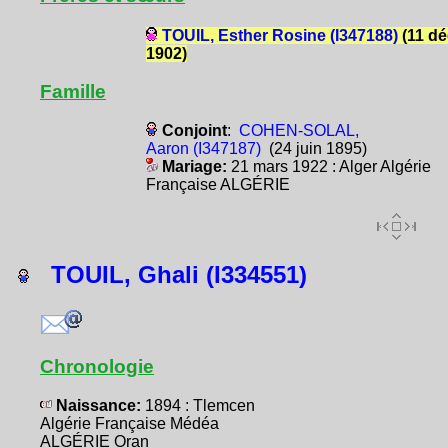
TOUIL, Esther Rosine (I347188)
(11 dé
1902)
Famille
Conjoint
:
COHEN-SOLAL,
Aaron (I347187)
(24 juin 1895)
Mariage:
21 mars 1922 : Alger Algérie
Française ALGÉRIE
TOUIL, Ghali (I334551)
Chronologie
Naissance:
1894 : Tlemcen
Algérie Française Médéa
ALGÉRIE Oran