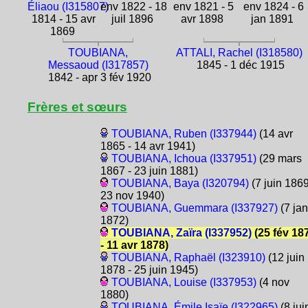
Éliaou (I315807)
env 1822 - 18
env 1821 - 5
env 1824 - 6
1814 - 15 avr
juil 1896
avr 1898
jan 1891
1869
TOUBIANA,
ATTALI, Rachel (I318580)
Messaoud (I317857)
1845 - 1 déc 1915
1842 - apr 3 fév 1920
Frères et sœurs
TOUBIANA, Ruben (I337944)
(14 avr
1865 - 14 avr 1941)
TOUBIANA, Ichoua (I337951)
(29 mars
1867 - 23 juin 1881)
TOUBIANA, Baya (I320794)
(7 juin 1869
23 nov 1940)
TOUBIANA, Guemmara (I337927)
(7 jan
1872)
TOUBIANA, Zaïra (I337952)
(25 fév 18
- 11 avr 1878)
TOUBIANA, Raphaël (I323910)
(12 juin
1878 - 25 juin 1945)
TOUBIANA, Louise (I337953)
(4 nov
1880)
TOUBIANA, Émile Isaïe (I322965)
(8 jui