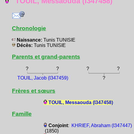
TOUIL, Messaouda (I347458)
Chronologie
Naissance:
Tunis TUNISIE
Décès:
Tunis TUNISIE
Parents et grand-parents
?
?
?
?
TOUIL, Jacob (I347459)
?
Frères et sœurs
TOUIL, Messaouda (I347458)
Famille
Conjoint
:
KHRIEF, Abraham (I347447)
(1850)