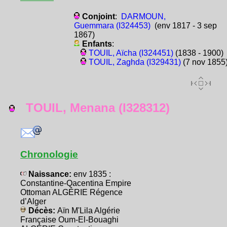
Conjoint
:
DARMOUN,
Guemmara (I324453)
(env 1817 - 3 sep
1867)
Enfants
:
TOUIL, Aïcha (I324451)
(1838 - 1900)
TOUIL, Zaghda (I329431)
(7 nov 1855
TOUIL, Menana (I328312)
Chronologie
Naissance:
env 1835 :
Constantine-Qacentina Empire
Ottoman ALGÉRIE Régence
d’Alger
Décès:
Aïn M'Lila Algérie
Française Oum-El-Bouaghi