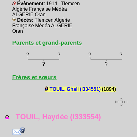
Évènement:
1914 : Tlemcen
Algérie Française Médéa
ALGÉRIE Oran
Décès:
Tlemcen Algérie
Française Médéa ALGÉRIE
Oran
Parents et grand-parents
?
?
?
?
?
?
Frères et sœurs
TOUIL, Ghali (I334551)
(1894)
TOUIL, Haydée (I333554)