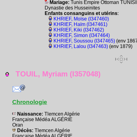
Mariage:
Tunis Empire Ottoman TUNIS
Dynastie des Husseinites
Enfants consanguins et utérins
:
KHRIEF, Moïse (I347460)
KHRIEF, Haïm (I347461)
KHRIEF, Kiki (I347462)
KHRIEF, Simon (I347464)
KHRIEF, Soussou (I347465)
(env 1867
KHRIEF, Lalou (I347463)
(env 1879)
TOUIL, Myriam (I357048)
Chronologie
Naissance:
Tlemcen Algérie
Française Médéa ALGÉRIE
Oran
Décès:
Tlemcen Algérie
Française Médéa ALGÉRIE