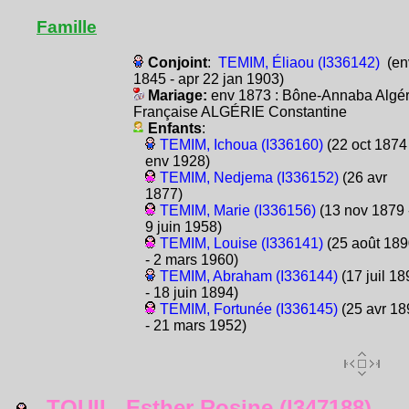
Famille
Conjoint
:
TEMIM, Éliaou (I336142)
(en
1845 - apr 22 jan 1903)
Mariage:
env 1873 : Bône-Annaba Algér
Française ALGÉRIE Constantine
Enfants
:
TEMIM, Ichoua (I336160)
(22 oct 1874 
env 1928)
TEMIM, Nedjema (I336152)
(26 avr
1877)
TEMIM, Marie (I336156)
(13 nov 1879 
9 juin 1958)
TEMIM, Louise (I336141)
(25 août 189
- 2 mars 1960)
TEMIM, Abraham (I336144)
(17 juil 18
- 18 juin 1894)
TEMIM, Fortunée (I336145)
(25 avr 18
- 21 mars 1952)
TOUIL, Esther Rosine (I347188)