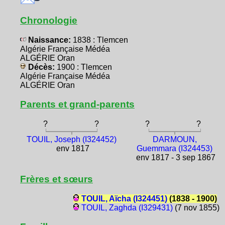
Chronologie
Naissance:
1838 : Tlemcen
Algérie Française Médéa
ALGÉRIE Oran
Décès:
1900 : Tlemcen
Algérie Française Médéa
ALGÉRIE Oran
Parents et grand-parents
?
?
?
?
TOUIL, Joseph (I324452)
DARMOUN,
env 1817
Guemmara (I324453)
env 1817 - 3 sep 1867
Frères et sœurs
TOUIL, Aïcha (I324451)
(1838 - 1900)
TOUIL, Zaghda (I329431)
(7 nov 1855)