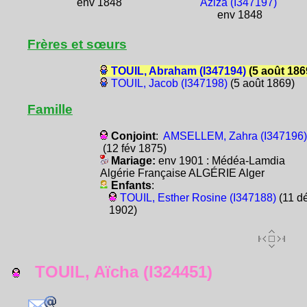
env 1848
Aziza (I347197)
env 1848
Frères et sœurs
TOUIL, Abraham (I347194)
(5 août 186
TOUIL, Jacob (I347198)
(5 août 1869)
Famille
Conjoint
:
AMSELLEM, Zahra (I347196)
(12 fév 1875)
Mariage:
env 1901 : Médéa-Lamdia
Algérie Française ALGÉRIE Alger
Enfants
:
TOUIL, Esther Rosine (I347188)
(11 d
1902)
TOUIL, Aïcha (I324451)