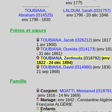
env 1775
TOUBIANA,
LALOUM, Sarah (I331757)
Abraham (I314525)
env 1796 - 20 déc 1846
env 1796 - 1830
Frères et sœurs
TOUBIANA, Jacob (I326212)
(env 1817 
1 avr 1900)
TOUBIANA, Oureïda (I314173)
(env 18
- 31 déc 1861)
TOUBIANA, Zerdouda (I318792)
(env
1822 - 24 déc 1894)
TOUBIANA, David (I314980)
(env 1830 
21 sep 1868)
Famille
Conjoint
:
MOATTI, Messaoud (I318791
(env 1816 - 14 fév 1869)
Mariage:
env 1842 : Constantine Algéri
Française ALGÉRIE
Enfants
: