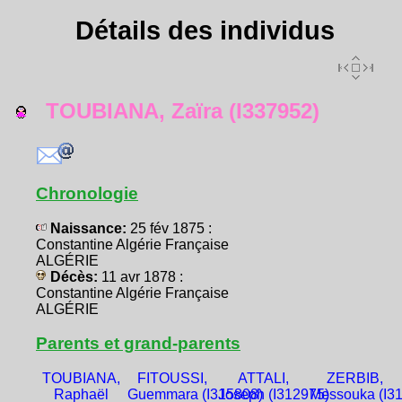
Détails des individus
TOUBIANA, Zaïra (I337952)
Chronologie
Naissance:
25 fév 1875 :
Constantine Algérie Française
ALGÉRIE
Décès:
11 avr 1878 :
Constantine Algérie Française
ALGÉRIE
Parents et grand-parents
TOUBIANA,
FITOUSSI,
ATTALI,
ZERBIB,
Raphaël
Guemmara (I315808)
Joseph (I312975)
Messouka (I3