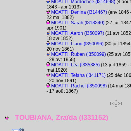
MOATTI, Mardochée (I314698)
(4 août
1843 - apr 1913)
MOATTI, Denina (I314467)
(env 1846 
22 mai 1882)
MOATTI, Sarah (I318340)
(27 juil 1847
apr 1901)
MOATTI, Aaron (I350097)
(11 avr 1852
18 avr 1852)
MOATTI, Liaou (I350096)
(30 juil 1854 
20 nov 1861)
MOATTI, Ruben (I350099)
(25 avr 185
- 28 avr 1858)
MOATTI, Léa (I335385)
(13 juil 1859 - 
mai 1920)
MOATTI, Tefaha (I341171)
(25 déc 18
- 20 nov 1891)
MOATTI, Rachel (I350098)
(14 mai 18
- 17 août 1867)
TOUBIANA, Zraïda (I331152)