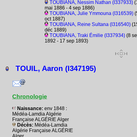
TOUBIANA, Nessim Nathan (I337933)
(
mai 1886 - 4 sep 1886)
TOUBIANA, Julie Ymmouna (I316539)
(
oct 1887)
TOUBIANA, Reine Sultana (I316540)
(1
déc 1889)
TOUBIANA, Traki Émilie (I337934)
(8 s
1892 - 17 sep 1893)
TOUIL, Aaron (I347195)
Chronologie
Naissance:
env 1848 :
Médéa-Lamdia Algérie
Française ALGÉRIE Alger
Décès:
Médéa-Lamdia
Algérie Française ALGÉRIE
Alger