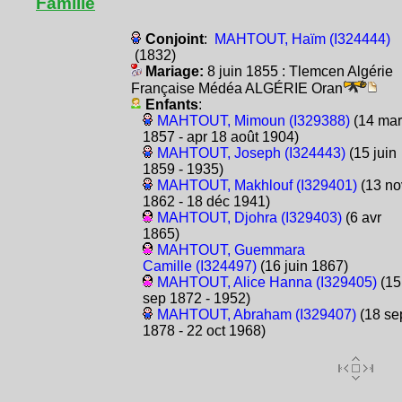
Famille
Conjoint
:
MAHTOUT, Haïm (I324444)
(1832)
Mariage:
8 juin 1855 : Tlemcen Algérie
Française Médéa ALGÉRIE Oran
Enfants
:
MAHTOUT, Mimoun (I329388)
(14 mar
1857 - apr 18 août 1904)
MAHTOUT, Joseph (I324443)
(15 juin
1859 - 1935)
MAHTOUT, Makhlouf (I329401)
(13 no
1862 - 18 déc 1941)
MAHTOUT, Djohra (I329403)
(6 avr
1865)
MAHTOUT, Guemmara
Camille (I324497)
(16 juin 1867)
MAHTOUT, Alice Hanna (I329405)
(15
sep 1872 - 1952)
MAHTOUT, Abraham (I329407)
(18 se
1878 - 22 oct 1968)