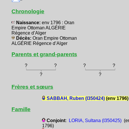
Chronologie
Naissance:
env 1796 : Oran
Empire Ottoman ALGÉRIE
Régence d’Alger
Décès:
Oran Empire Ottoman
ALGÉRIE Régence d’Alger
Parents et grand-parents
?
?
?
?
?
?
Frères et sœurs
SABBAH, Ruben (I350424)
(env 1796)
Famille
Conjoint
:
LORIA, Sultana (I350425)
(e
1796)