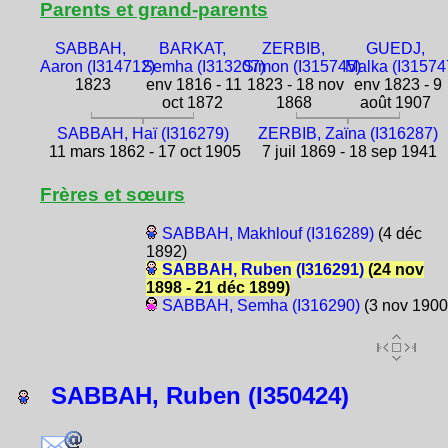
Parents et grand-parents
SABBAH,
BARKAT,
ZERBIB,
GUEDJ,
Aaron (I314712)
Semha (I313207)
Simon (I315745)
Malka (I31574
1823
env 1816 - 11
1823 - 18 nov
env 1823 - 9
oct 1872
1868
août 1907
SABBAH, Haï (I316279)
ZERBIB, Zaïna (I316287)
11 mars 1862 - 17 oct 1905
7 juil 1869 - 18 sep 1941
Frères et sœurs
SABBAH, Makhlouf (I316289)
(4 déc
1892)
SABBAH, Ruben (I316291)
(24 nov
1898 - 21 déc 1899)
SABBAH, Semha (I316290)
(3 nov 1900
SABBAH, Ruben (I350424)