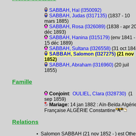
SABBAH, Haï (I350092)
SABBAH, Judas (I317135)
(1837 - 10
mars 1885)
SABBAH, Rosa (I326089)
(1838 - apr 2
déc 1893)
SABBAH, Hanina (I315179)
(env 1841 -
15 déc 1889)
SABBAH, Sultana (I326558)
(31 oct 184
SABBAH, Salomon (I327275)
(21 nov
1852)
SABBAH, Abraham (I316960)
(20 juil
1855)
Famille
Conjoint
:
OULIEL, Clara (I328730)
(1
sep 1859)
Mariage:
14 jan 1882 : Aïn-Beïda Algéri
Française ALGÉRIE Constantine
Relations
• Salomon SABBAH (21 nov 1852 - ) est Othe