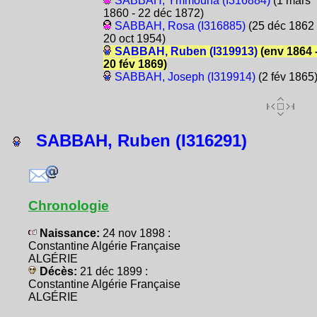
SABBAH, Ymmouna (I316884)
(1 mars
1860 - 22 déc 1872)
SABBAH, Rosa (I316885)
(25 déc 1862 
20 oct 1954)
SABBAH, Ruben (I319913)
(env 1864 
20 fév 1869)
SABBAH, Joseph (I319914)
(2 fév 1865
SABBAH, Ruben (I316291)
Chronologie
Naissance:
24 nov 1898 :
Constantine Algérie Française
ALGÉRIE
Décès:
21 déc 1899 :
Constantine Algérie Française
ALGÉRIE