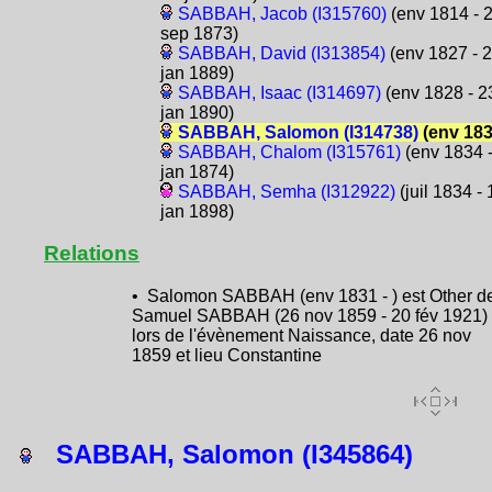
SABBAH, Jacob (I315760)
(env 1814 - 
sep 1873)
SABBAH, David (I313854)
(env 1827 - 
jan 1889)
SABBAH, Isaac (I314697)
(env 1828 - 2
jan 1890)
SABBAH, Salomon (I314738)
(env 183
SABBAH, Chalom (I315761)
(env 1834 -
jan 1874)
SABBAH, Semha (I312922)
(juil 1834 - 
jan 1898)
Relations
• Salomon SABBAH (env 1831 - ) est Other d
Samuel SABBAH (26 nov 1859 - 20 fév 1921)
lors de l'évènement Naissance, date 26 nov
1859 et lieu Constantine
SABBAH, Salomon (I345864)