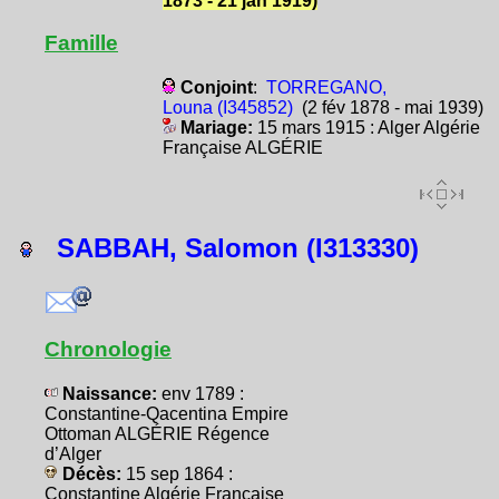
1873 - 21 jan 1919)
Famille
Conjoint
:
TORREGANO,
Louna (I345852)
(2 fév 1878 - mai 1939)
Mariage:
15 mars 1915 : Alger Algérie
Française ALGÉRIE
SABBAH, Salomon (I313330)
Chronologie
Naissance:
env 1789 :
Constantine-Qacentina Empire
Ottoman ALGÉRIE Régence
d’Alger
Décès:
15 sep 1864 :
Constantine Algérie Française