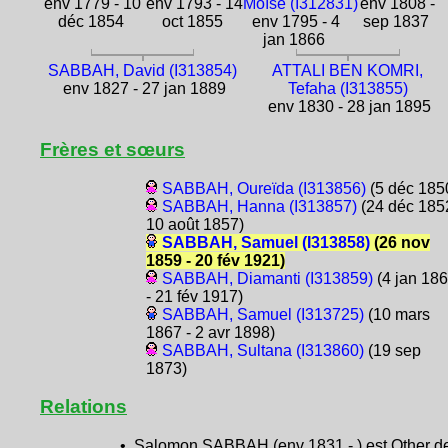
env 1779 - 10
env 1793 - 14
Moïse (I312831)
env 1808 -
déc 1854
oct 1855
env 1795 - 4
sep 1837
jan 1866
SABBAH, David (I313854)
ATTALI BEN KOMRI,
env 1827 - 27 jan 1889
Tefaha (I313855)
env 1830 - 28 jan 1895
Frères et sœurs
SABBAH, Oureïda (I313856)
(5 déc 185
SABBAH, Hanna (I313857)
(24 déc 1852
10 août 1857)
SABBAH, Samuel (I313858)
(26 nov
1859 - 20 fév 1921)
SABBAH, Diamanti (I313859)
(4 jan 18
- 21 fév 1917)
SABBAH, Samuel (I313725)
(10 mars
1867 - 2 avr 1898)
SABBAH, Sultana (I313860)
(19 sep
1873)
Relations
• Salomon SABBAH (env 1831 - ) est Other d