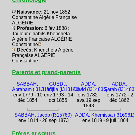
Naissance:
21 nov 1852 :
Constantine Algérie Française
ALGÉRIE
Profession:
6 fév 1888 :
Tailleur d'habits Khenchela
Algérie Française ALGÉRIE
Constantine
Décès:
Khenchela Algérie
Française ALGÉRIE
Constantine
Parents et grand-parents
SABBAH,
GUEDJ,
ADDA,
ADDA,
Abraham (I313138)
Hadjila (I313140)
David (I314836)
Sarah (I31483
env 1779 - 10
env 1793 - 14
env 1782 -
env 1772 - 2
déc 1854
oct 1855
ava 19 sep
déc 1862
1848
SABBAH, Jacob (I315760)
ADDA, Khemissa (I316961)
env 1814 - 28 sep 1873
env 1819 - 9 juil 1864
Frères et sœurs