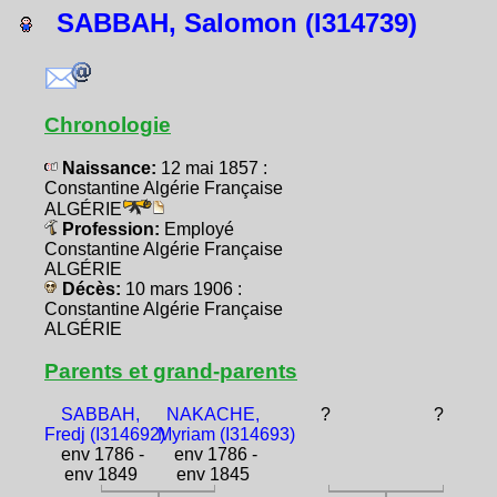
SABBAH, Salomon (I314739)
Chronologie
Naissance:
12 mai 1857 :
Constantine Algérie Française
ALGÉRIE
Profession:
Employé
Constantine Algérie Française
ALGÉRIE
Décès:
10 mars 1906 :
Constantine Algérie Française
ALGÉRIE
Parents et grand-parents
SABBAH,
NAKACHE,
?
?
Fredj (I314692)
Myriam (I314693)
env 1786 -
env 1786 -
env 1849
env 1845