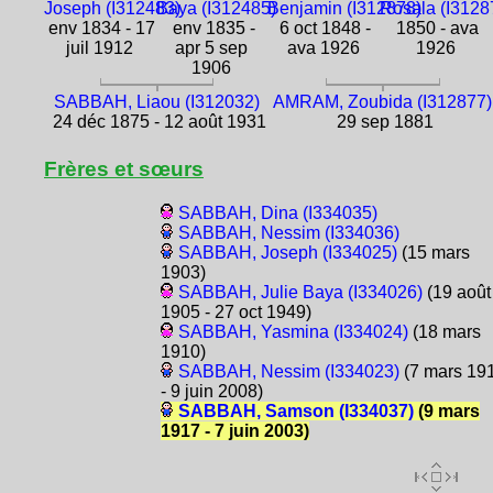
Joseph (I312483)
Baya (I312485)
Benjamin (I312878)
Rosala (I3128
env 1834 - 17
env 1835 -
6 oct 1848 -
1850 - ava
juil 1912
apr 5 sep
ava 1926
1926
1906
SABBAH, Liaou (I312032)
AMRAM, Zoubida (I312877)
24 déc 1875 - 12 août 1931
29 sep 1881
Frères et sœurs
SABBAH, Dina (I334035)
SABBAH, Nessim (I334036)
SABBAH, Joseph (I334025)
(15 mars
1903)
SABBAH, Julie Baya (I334026)
(19 août
1905 - 27 oct 1949)
SABBAH, Yasmina (I334024)
(18 mars
1910)
SABBAH, Nessim (I334023)
(7 mars 19
- 9 juin 2008)
SABBAH, Samson (I334037)
(9 mars
1917 - 7 juin 2003)