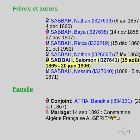
Frères et sœurs
SABBAH, Nathan (I327639)
(6 jan 1857 
4 déc 1860)
SABBAH, Baya (I327638)
(14 nov 1858 
27 nov 1907)
SABBAH, Ricca (I326219)
(15 déc 1860
21 oct 1951)
SABBAH, Nathan (I326062)
(7 fév 1863
SABBAH, Salomon (I327641)
(15 août
1865 - 20 juin 1906)
SABBAH, Nessim (I327640)
(1868 - 5 a
1871)
Famille
Conjoint
:
ATTIA, Bendkia (I334131)
(2
oct 1867)
Mariage:
14 sep 1892 : Constantine
Algérie Française ALGÉRIE