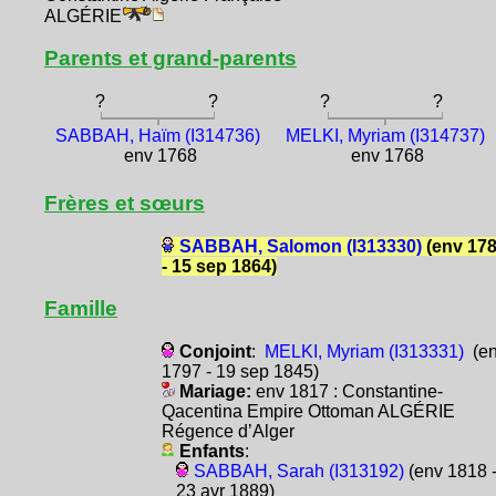
ALGÉRIE
Parents et grand-parents
?
?
?
?
SABBAH, Haïm (I314736)
MELKI, Myriam (I314737)
env 1768
env 1768
Frères et sœurs
SABBAH, Salomon (I313330)
(env 17
- 15 sep 1864)
Famille
Conjoint
:
MELKI, Myriam (I313331)
(e
1797 - 19 sep 1845)
Mariage:
env 1817 : Constantine-
Qacentina Empire Ottoman ALGÉRIE
Régence d’Alger
Enfants
:
SABBAH, Sarah (I313192)
(env 1818 
23 avr 1889)