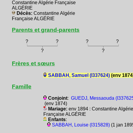
Constantine Algérie Française
ALGÉRIE
Décès:
Constantine Algérie
Française ALGÉRIE
Parents et grand-parents
?
?
?
?
?
?
Frères et sœurs
SABBAH, Samuel (I337624)
(env 1874
Famille
Conjoint
:
GUEDJ, Messaouda (I33762
(env 1874)
Mariage:
env 1894 : Constantine Algéri
Française ALGÉRIE
Enfants
:
SABBAH, Louise (I315828)
(1 jan 189