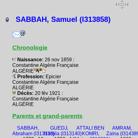
SABBAH, Samuel (I313858)
Chronologie
Naissance:
26 nov 1859 :
Constantine Algérie Française
ALGÉRIE
Profession:
Epicier
Constantine Algérie Française
ALGÉRIE
Décès:
20 fév 1921 :
Constantine Algérie Française
ALGÉRIE
Parents et grand-parents
SABBAH,
GUEDJ,
ATTALI BEN
AMRAM,
Abraham (I313138)
Hadjila (I313140)
KOMRI,
Zaïna (I31438