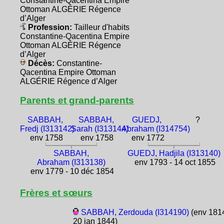
Constantine-Qacentina Empire
Ottoman ALGÉRIE Régence
d’Alger
Profession:
Tailleur d'habits
Constantine-Qacentina Empire
Ottoman ALGÉRIE Régence
d’Alger
Décès:
Constantine-
Qacentina Empire Ottoman
ALGÉRIE Régence d’Alger
Parents et grand-parents
SABBAH,
SABBAH,
GUEDJ,
?
Fredj (I313142)
Sarah (I313144)
Abraham (I314754)
env 1758
env 1758
env 1772
SABBAH,
GUEDJ, Hadjila (I313140)
Abraham (I313138)
env 1793 - 14 oct 1855
env 1779 - 10 déc 1854
Frères et sœurs
SABBAH, Zerdouda (I314190)
(env 1814
20 jan 1844)