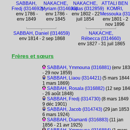
SABBAH,
NAKACHE,
NAKACHE,
ATTALI BEN
Fredj (I314692)
Myriam (I314693)
Judas (I312859)
KOMRI,
env 1786 -
env 1786 -
env 1802 - 22
Messouka (I3
env 1849
env 1845
juil 1854
env 1801 - 2
nov 1896
SABBAH, Daniel (I314659)
NAKACHE,
env 1814 - 2 sep 1868
Rébecca (I314660)
env 1827 - 31 juil 1865
Frères et sœurs
SABBAH, Ymmouna (I316881)
(env 18
- 29 nov 1859)
SABBAH, Liaou (I314421)
(5 mars 1844 
1 mars 1869)
SABBAH, Rosala (I316882)
(12 sep 18
- 26 août 1848)
SABBAH, Fredj (I314730)
(8 mars 1849 
9 déc 1901)
SABBAH, Jacob (I314743)
(29 jan 1853 
6 mars 1924)
SABBAH, Diamanti (I316883)
(11 jan
1856 - 21 avr 1925)