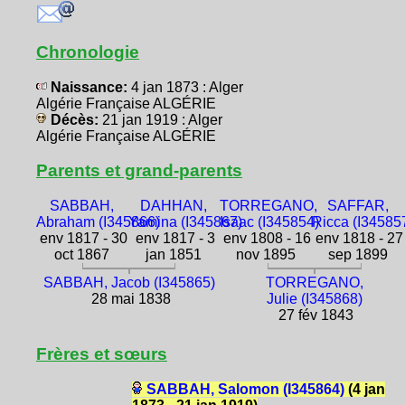
Chronologie
Naissance:
4 jan 1873 : Alger
Algérie Française ALGÉRIE
Décès:
21 jan 1919 : Alger
Algérie Française ALGÉRIE
Parents et grand-parents
SABBAH,
DAHHAN,
TORREGANO,
SAFFAR,
Abraham (I345866)
Yamina (I345867)
Isaac (I345854)
Ricca (I34585
env 1817 - 30
env 1817 - 3
env 1808 - 16
env 1818 - 27
oct 1867
jan 1851
nov 1895
sep 1899
SABBAH, Jacob (I345865)
TORREGANO,
28 mai 1838
Julie (I345868)
27 fév 1843
Frères et sœurs
SABBAH, Salomon (I345864)
(4 jan