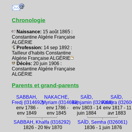
Chronologie
Naissance:
15 août 1865 :
Constantine Algérie Française
ALGÉRIE
Profession:
14 sep 1892 :
Tailleur d'habits Constantine
Algérie Française ALGÉRIE
Décès:
20 juin 1906 :
Constantine Algérie Française
ALGÉRIE
Parents et grand-parents
SABBAH,
NAKACHE,
SAÏD,
SAÏD,
Fredj (I314692)
Myriam (I314693)
Benjamin (I326064)
Addera (I3260
env 1786 -
env 1786 -
env 1803 - 14
env 1817 - 11
env 1849
env 1845
juin 1884
avr 1883
SABBAH, Khalfa (I316292)
SAÏD, Semha (I326061)
1826 - 20 fév 1870
1836 - 1 juin 1876