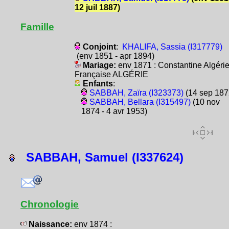
12 juil 1887)
Famille
Conjoint
:
KHALIFA, Sassia (I317779)
(env 1851 - apr 1894)
Mariage:
env 1871 : Constantine Algéri
Française ALGÉRIE
Enfants
:
SABBAH, Zaïra (I323373)
(14 sep 187
SABBAH, Bellara (I315497)
(10 nov
1874 - 4 avr 1953)
SABBAH, Samuel (I337624)
Chronologie
Naissance:
env 1874 :