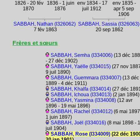
1826 - 20 fév
1836 - 1 juin
env 1834 - 17
env 1835 -
1870
1876
juil 1912
apr 5 sep
1906
SABBAH, Nathan (I326062)
SABBAH, Sassia (I326063)
7 fév 1863
20 sep 1862
Frères et sœurs
SABBAH, Semha (I334006)
(13 déc 18
- 27 déc 1902)
SABBAH, Yaëlle (I334015)
(27 nov 1887
9 juil 1890)
SABBAH, Guemmara (I334007)
(13 déc
1889 - 4 déc 1911)
SABBAH, Khalfa (I334014)
(27 déc 189
SABBAH, Ichoua (I334013)
(2 jan 1894)
SABBAH, Yasmina (I334008)
(12 avr
1896 - 19 mai 1896)
SABBAH, Rachel (I334012)
(6 mai 1897
1 juin 1897)
SABBAH, Joël (I334016)
(8 mai 1898 - 
juil 1904)
SABBAH, Rose (I334009)
(22 déc 1900
20 jan 1901)