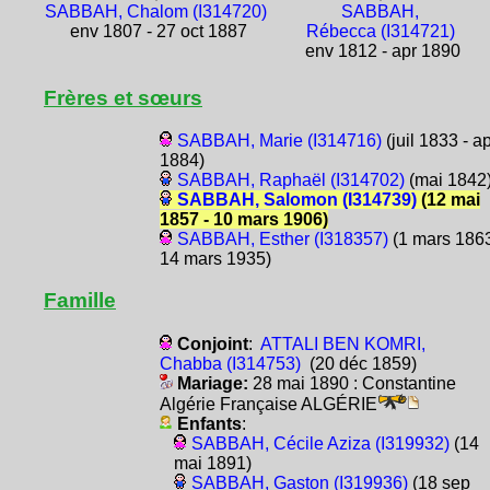
SABBAH, Chalom (I314720)
SABBAH,
env 1807 - 27 oct 1887
Rébecca (I314721)
env 1812 - apr 1890
Frères et sœurs
SABBAH, Marie (I314716)
(juil 1833 - a
1884)
SABBAH, Raphaël (I314702)
(mai 1842
SABBAH, Salomon (I314739)
(12 mai
1857 - 10 mars 1906)
SABBAH, Esther (I318357)
(1 mars 1863
14 mars 1935)
Famille
Conjoint
:
ATTALI BEN KOMRI,
Chabba (I314753)
(20 déc 1859)
Mariage:
28 mai 1890 : Constantine
Algérie Française ALGÉRIE
Enfants
:
SABBAH, Cécile Aziza (I319932)
(14
mai 1891)
SABBAH, Gaston (I319936)
(18 sep