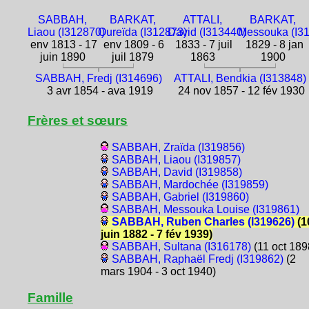
SABBAH,
BARKAT,
ATTALI,
BARKAT,
Liaou (I312870)
Oureïda (I312873)
David (I313440)
Messouka (I3
env 1813 - 17
env 1809 - 6
1833 - 7 juil
1829 - 8 jan
juin 1890
juil 1879
1863
1900
SABBAH, Fredj (I314696)
ATTALI, Bendkia (I313848)
3 avr 1854 - ava 1919
24 nov 1857 - 12 fév 1930
Frères et sœurs
SABBAH, Zraïda (I319856)
SABBAH, Liaou (I319857)
SABBAH, David (I319858)
SABBAH, Mardochée (I319859)
SABBAH, Gabriel (I319860)
SABBAH, Messouka Louise (I319861)
SABBAH, Ruben Charles (I319626)
(1
juin 1882 - 7 fév 1939)
SABBAH, Sultana (I316178)
(11 oct 189
SABBAH, Raphaël Fredj (I319862)
(2
mars 1904 - 3 oct 1940)
Famille