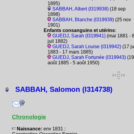
1895)
SABBAH, Albert (I319938)
(18 sep
1898)
SABBAH, Blanche (I319939)
(25 nov
1901)
Enfants consanguins et utérins
:
GUEDJ, Sarah (I319941)
(mai 1881 - 
juil 1882)
GUEDJ, Sarah Louise (I319942)
(17 ju
1883 - 17 mars 1885)
GUEDJ, Sarah Fortunée (I319943)
(19
août 1885 - 5 août 1950)
SABBAH, Salomon (I314738)
Chronologie
Naissance:
env 1831 :