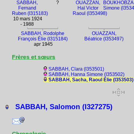
SABBAH,
?
OUAZZAN,
BOUKHOBZA
Fernand
Haï Victor
Simone (I3534
Ruben (I315183)
Raoul (I353498)
10 mars 1924
- 1988
SABBAH, Rodolphe
OUAZZAN,
François Élie (I315184)
Béatrice (I353497)
apr 1945
Frères et sœurs
SABBAH, Clara (I353501)
SABBAH, Hanna Simone (I353502)
SABBAH, Sacha, Raoul Élie (I353503)
SABBAH, Salomon (I327275)
Chronologie