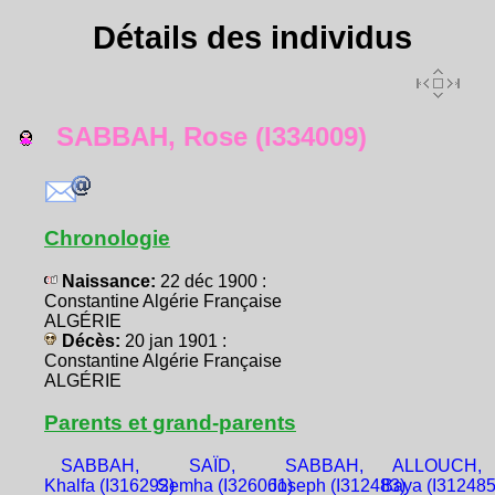
Détails des individus
SABBAH, Rose (I334009)
Chronologie
Naissance:
22 déc 1900 :
Constantine Algérie Française
ALGÉRIE
Décès:
20 jan 1901 :
Constantine Algérie Française
ALGÉRIE
Parents et grand-parents
SABBAH,
SAÏD,
SABBAH,
ALLOUCH,
Khalfa (I316292)
Semha (I326061)
Joseph (I312483)
Baya (I312485