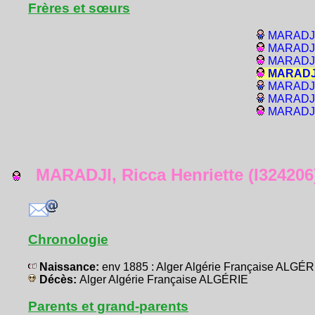
Frères et sœurs
MARADJI,
MARADJI,
MARADJI,
MARADJI
MARADJI,
MARADJI,
MARADJI,
MARADJI, Ricca Henriette (I324206
Chronologie
Naissance:
env 1885 : Alger Algérie Française ALGÉR
Décès:
Alger Algérie Française ALGÉRIE
Parents et grand-parents