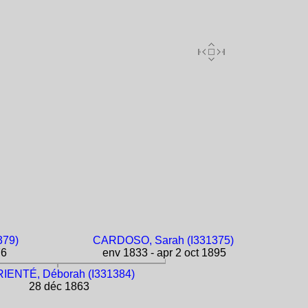
379)
CARDOSO, Sarah (I331375)
76
env 1833 - apr 2 oct 1895
IENTÉ, Déborah (I331384)
28 déc 1863