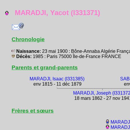
MARADJI, Yacot (I331371)
Chronologie
Naissance:
23 mai 1900 : Bône-Annaba Algérie Fran
Décès:
1985 : Paris 75000 Île-de-France FRANCE
Parents et grand-parents
MARADJI, Isaac (I331385)
SABB
env 1815 - 11 déc 1879
env
MARADJI, Joseph (I331372
18 mars 1862 - 27 nov 194
Frères et sœurs
MARADJI,
MARADJI,