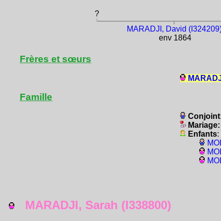
?
MARADJI, David (I324209
env 1864
Frères et sœurs
MARADJI,
Famille
Conjoint
Mariage
Enfants
:
MOL
MOL
MOL
MARADJI, Sarah (I338800)