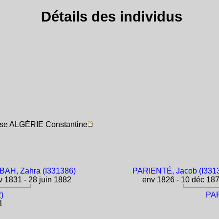
Détails des individus
aise ALGÉRIE Constantine
AH, Zahra (I331386)
PARIENTÉ, Jacob (I331
 1831 - 28 juin 1882
env 1826 - 10 déc 18
)
PAR
1