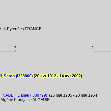
e Midi-Pyrénées FRANCE
?
?
 Sarah (I338800)
(20 avr 1912 - 14 avr 2002)
:
NABET, Daniel (I338799)
(25 mai 1905 - 20 mai 1954)
:
Algérie Française ALGÉRIE