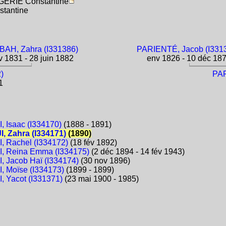
LGÉRIE Constantine
stantine
AH, Zahra (I331386)
PARIENTÉ, Jacob (I331
 1831 - 28 juin 1882
env 1826 - 10 déc 18
)
PAR
1
 Isaac (I334170)
(1888 - 1891)
 Zahra (I334171)
(1890)
 Rachel (I334172)
(18 fév 1892)
, Reina Emma (I334175)
(2 déc 1894 - 14 fév 1943)
 Jacob Haï (I334174)
(30 nov 1896)
 Moïse (I334173)
(1899 - 1899)
 Yacot (I331371)
(23 mai 1900 - 1985)