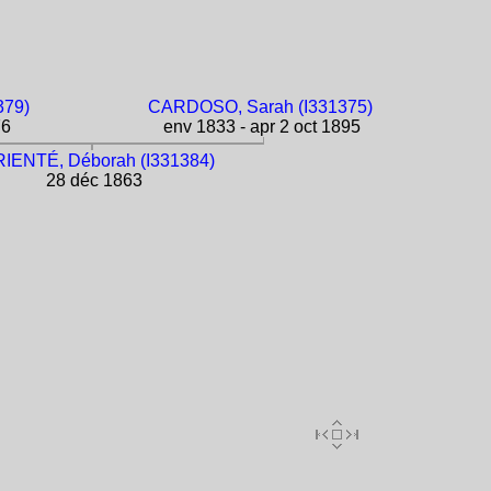
379)
CARDOSO, Sarah (I331375)
76
env 1833 - apr 2 oct 1895
IENTÉ, Déborah (I331384)
28 déc 1863