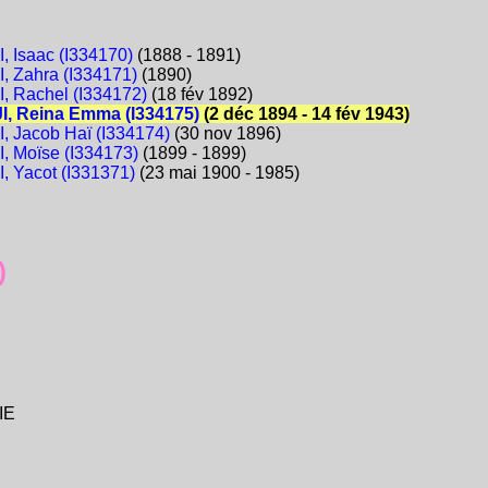
 Isaac (I334170)
(1888 - 1891)
 Zahra (I334171)
(1890)
 Rachel (I334172)
(18 fév 1892)
, Reina Emma (I334175)
(2 déc 1894 - 14 fév 1943)
 Jacob Haï (I334174)
(30 nov 1896)
 Moïse (I334173)
(1899 - 1899)
 Yacot (I331371)
(23 mai 1900 - 1985)
)
IE