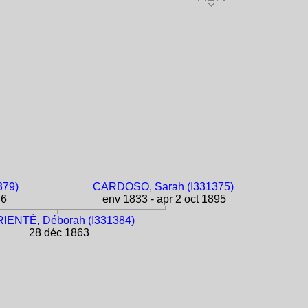
379)
CARDOSO, Sarah (I331375)
76
env 1833 - apr 2 oct 1895
IENTÉ, Déborah (I331384)
28 déc 1863