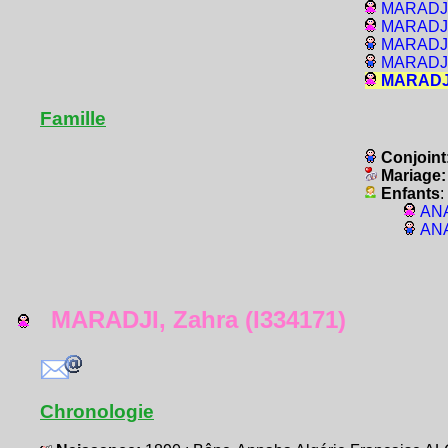
MARADJI,
MARADJI
MARADJI,
MARADJI,
MARADJI,
Famille
Conjoint
Mariage
Enfants
:
ANA
ANA
MARADJI, Zahra (I334171)
Chronologie