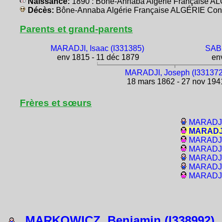
Naissance:
1890 : Bône-Annaba Algérie Française A
Décès:
Bône-Annaba Algérie Française ALGÉRIE Con
Parents et grand-parents
MARADJI, Isaac (I331385)
SABB
env 1815 - 11 déc 1879
env
MARADJI, Joseph (I331372
18 mars 1862 - 27 nov 194
Frères et sœurs
MARADJI,
MARADJI,
MARADJI,
MARADJI
MARADJI,
MARADJI,
MARADJI,
MARKOWICZ, Benjamin (I338992)