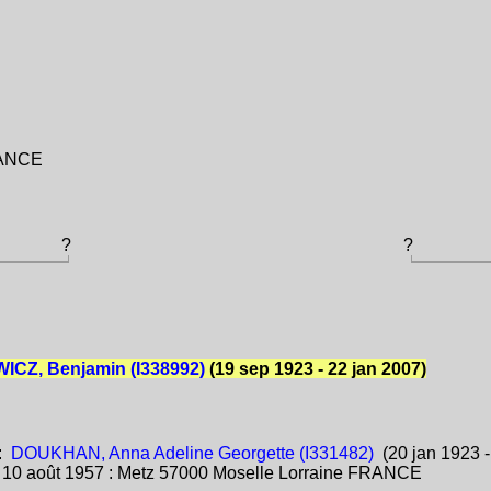
FRANCE
?
?
CZ, Benjamin (I338992)
(19 sep 1923 - 22 jan 2007)
:
DOUKHAN, Anna Adeline Georgette (I331482)
(20 jan 1923 -
:
10 août 1957 : Metz 57000 Moselle Lorraine FRANCE