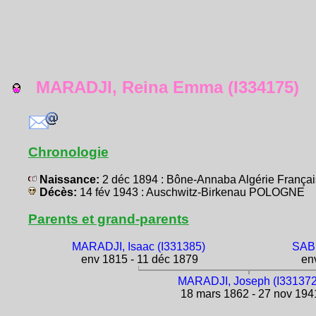
MARADJI, Reina Emma (I334175)
Chronologie
Naissance:
2 déc 1894 : Bône-Annaba Algérie Franç
Décès:
14 fév 1943 : Auschwitz-Birkenau POLOGNE
Parents et grand-parents
MARADJI, Isaac (I331385)
SABB
env 1815 - 11 déc 1879
env
MARADJI, Joseph (I331372
18 mars 1862 - 27 nov 194