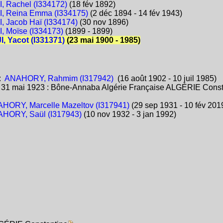
 Rachel (I334172)
(18 fév 1892)
, Reina Emma (I334175)
(2 déc 1894 - 14 fév 1943)
 Jacob Haï (I334174)
(30 nov 1896)
 Moïse (I334173)
(1899 - 1899)
 Yacot (I331371)
(23 mai 1900 - 1985)
:
ANAHORY, Rahmim (I317942)
(16 août 1902 - 10 juil 1985)
:
31 mai 1923 : Bône-Annaba Algérie Française ALGÉRIE Const
HORY, Marcelle Mazeltov (I317941)
(29 sep 1931 - 10 fév 201
HORY, Saül (I317943)
(10 nov 1932 - 3 jan 1992)