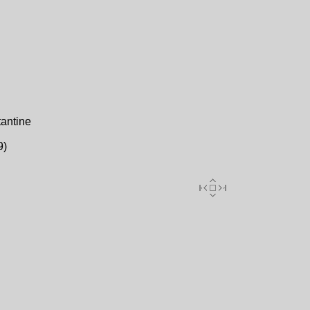
antine
9)