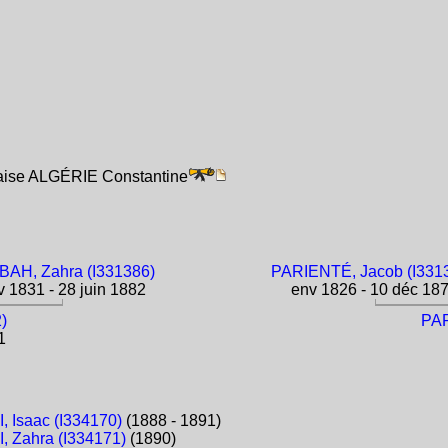
çaise ALGÉRIE Constantine
AH, Zahra (I331386)
PARIENTÉ, Jacob (I331
 1831 - 28 juin 1882
env 1826 - 10 déc 18
)
PAR
1
 Isaac (I334170)
(1888 - 1891)
 Zahra (I334171)
(1890)