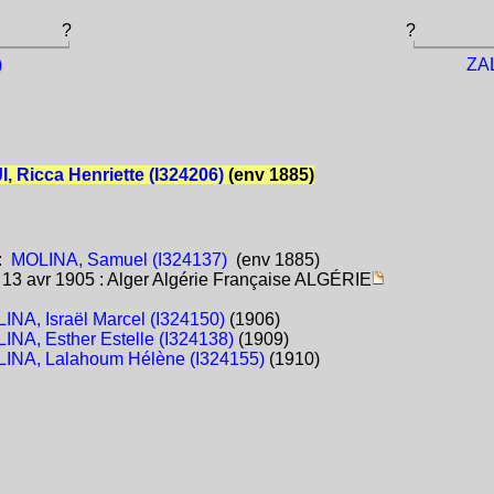
?
?
)
ZAL
 Ricca Henriette (I324206)
(env 1885)
:
MOLINA, Samuel (I324137)
(env 1885)
:
13 avr 1905 : Alger Algérie Française ALGÉRIE
INA, Israël Marcel (I324150)
(1906)
INA, Esther Estelle (I324138)
(1909)
INA, Lalahoum Hélène (I324155)
(1910)