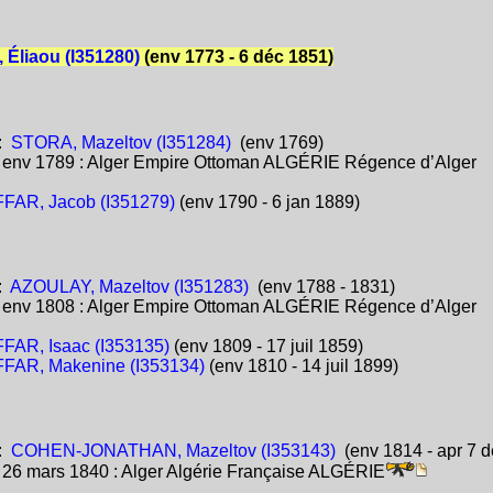
Éliaou (I351280)
(env 1773 - 6 déc 1851)
:
STORA, Mazeltov (I351284)
(env 1769)
:
env 1789 : Alger Empire Ottoman ALGÉRIE Régence d’Alger
FAR, Jacob (I351279)
(env 1790 - 6 jan 1889)
:
AZOULAY, Mazeltov (I351283)
(env 1788 - 1831)
:
env 1808 : Alger Empire Ottoman ALGÉRIE Régence d’Alger
FAR, Isaac (I353135)
(env 1809 - 17 juil 1859)
FAR, Makenine (I353134)
(env 1810 - 14 juil 1899)
:
COHEN-JONATHAN, Mazeltov (I353143)
(env 1814 - apr 7 
:
26 mars 1840 : Alger Algérie Française ALGÉRIE