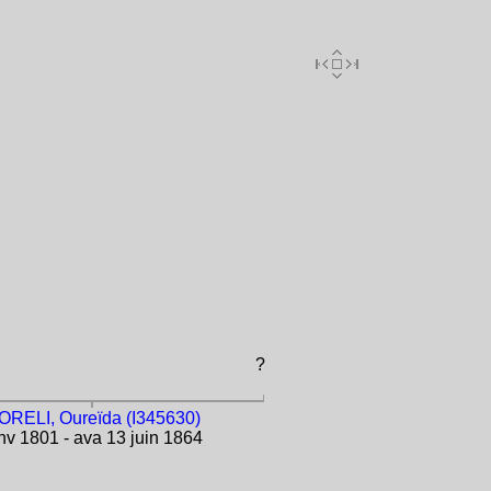
?
ORELI, Oureïda (I345630)
v 1801 - ava 13 juin 1864