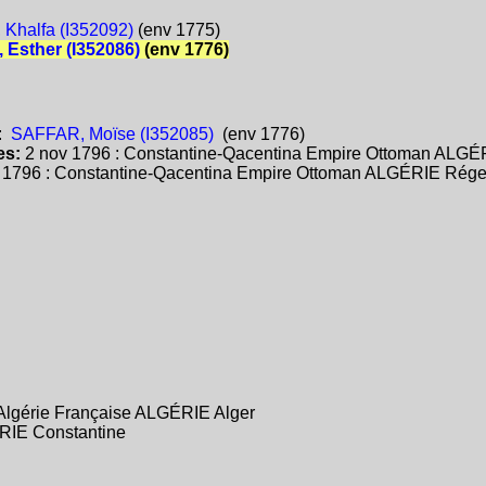
Khalfa (I352092)
(env 1775)
Esther (I352086)
(env 1776)
:
SAFFAR, Moïse (I352085)
(env 1776)
es:
2 nov 1796 : Constantine-Qacentina Empire Ottoman ALGÉ
:
1796 : Constantine-Qacentina Empire Ottoman ALGÉRIE Rége
Algérie Française ALGÉRIE Alger
ÉRIE Constantine