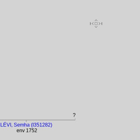
?
LÉVI, Semha (I351282)
env 1752