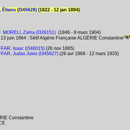
Éliaou (I345628)
(1822 - 12 jan 1894)
:
MORELI, Zaïna (I326151)
(1846 - 9 mars 1904)
:
13 juin 1864 : Sétif Algérie Française ALGÉRIE Constantine
FAR, Isaac (I346015)
(26 nov 1865)
FAR, Judas Jules (I345627)
(26 avr 1868 - 12 mars 1933)
GÉRIE Constantine
NCE