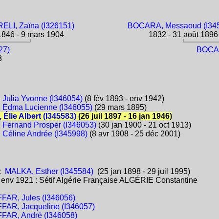
ELI, Zaïna (I326151)
BOCARA, Messaoud (I34
846 - 9 mars 1904
1832 - 31 août 1896
27)
BOCAR
3
Julia Yvonne (I346054)
(8 fév 1893 - env 1942)
Édma Lucienne (I346055)
(29 mars 1895)
Élie Albert (I345583)
(26 juil 1897 - 16 jan 1946)
Fernand Prosper (I346053)
(30 jan 1900 - 21 oct 1913)
Céline Andrée (I345998)
(8 avr 1908 - 25 déc 2001)
:
MALKA, Esther (I345584)
(25 jan 1898 - 29 juil 1995)
:
env 1921 : Sétif Algérie Française ALGÉRIE Constantine
FAR, Jules (I346056)
FAR, Jacqueline (I346057)
FAR, André (I346058)