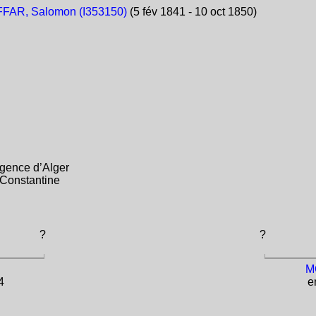
FAR, Salomon (I353150)
(5 fév 1841 - 10 oct 1850)
gence d’Alger
 Constantine
?
?
M
4
en