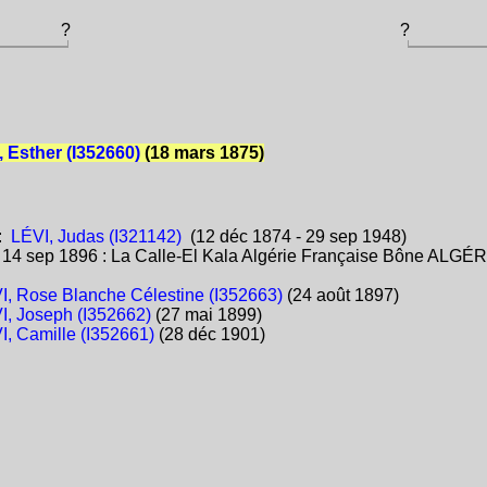
?
?
Esther (I352660)
(18 mars 1875)
:
LÉVI, Judas (I321142)
(12 déc 1874 - 29 sep 1948)
:
14 sep 1896 : La Calle-El Kala Algérie Française Bône ALGÉR
I, Rose Blanche Célestine (I352663)
(24 août 1897)
I, Joseph (I352662)
(27 mai 1899)
I, Camille (I352661)
(28 déc 1901)