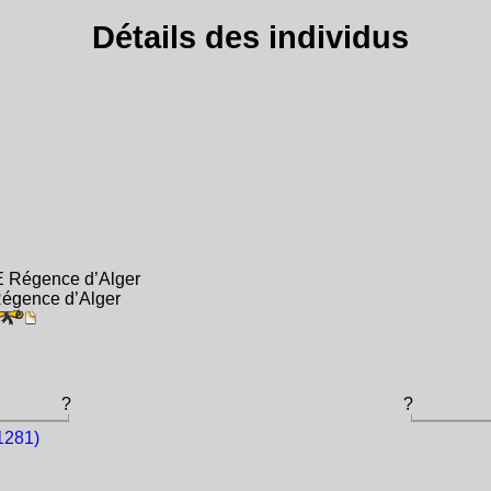
Détails des individus
E Régence d’Alger
égence d’Alger
?
?
1281)