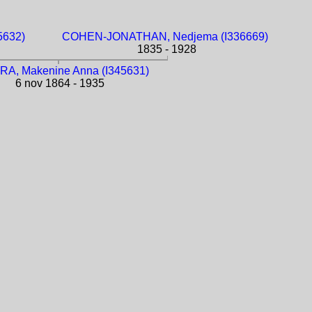
5632)
COHEN-JONATHAN, Nedjema (I336669)
1835 - 1928
A, Makenine Anna (I345631)
6 nov 1864 - 1935