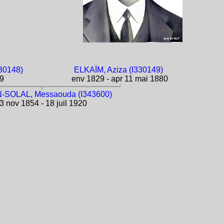
30148)
ELKAÏM, Aziza (I330149)
69
env 1829 - apr 11 mai 1880
SOLAL, Messaouda (I343600)
3 nov 1854 - 18 juil 1920
)