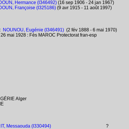
OUN, Hermance (I346492)
(16 sep 1906 - 24 jan 1967)
OUN, Françoise (I325186)
(9 avr 1915 - 11 août 1997)
:
NOUNOU, Eugénie (I346491)
(2 fév 1888 - 6 mai 1970)
:
26 mai 1928 : Fès MAROC Protectorat fran-esp
ALGÉRIE Alger
IE
T, Messaouda (I330494)
?