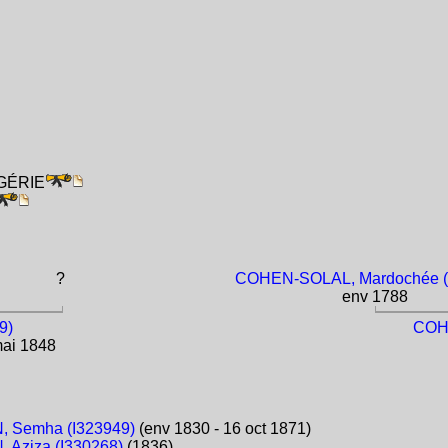
LGÉRIE
?
COHEN-SOLAL, Mardochée (
env 1788
9)
COHE
mai 1848
 Semha (I323949)
(env 1830 - 16 oct 1871)
Aziza (I330268)
(1836)