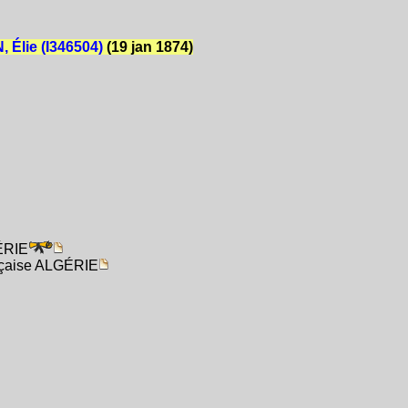
Élie (I346504)
(19 jan 1874)
GÉRIE
ançaise ALGÉRIE