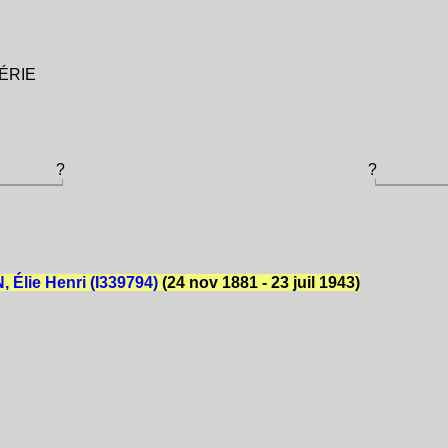
GÉRIE
?
?
Élie Henri (I339794)
(24 nov 1881 - 23 juil 1943)