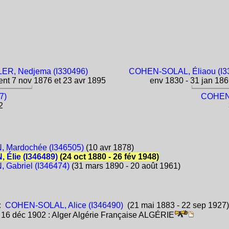
ER, Nedjema (I330496)
COHEN-SOLAL, Éliaou (I3
ent 7 nov 1876 et 23 avr 1895
env 1830 - 31 jan 18
7)
COHEN-
2
 Mardochée (I346505)
(10 avr 1878)
Élie (I346489)
(24 oct 1880 - 26 fév 1948)
Gabriel (I346474)
(31 mars 1890 - 20 août 1961)
:
COHEN-SOLAL, Alice (I346490)
(21 mai 1883 - 22 sep 1927
:
16 déc 1902 : Alger Algérie Française ALGÉRIE