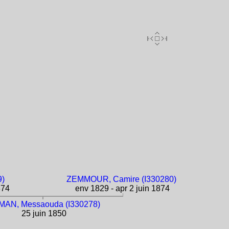
9)
ZEMMOUR, Camire (I330280)
874
env 1829 - apr 2 juin 1874
AN, Messaouda (I330278)
25 juin 1850