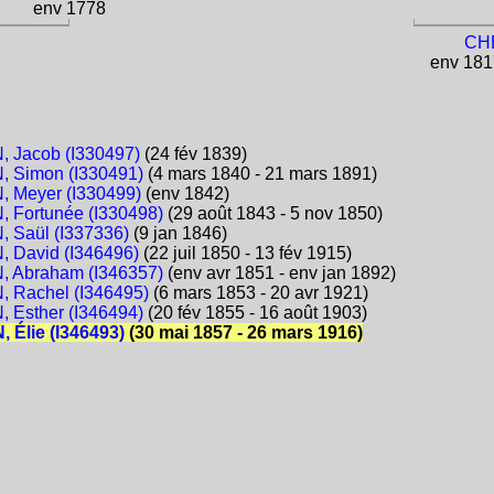
env 1778
CHE
env 1817
 Jacob (I330497)
(24 fév 1839)
 Simon (I330491)
(4 mars 1840 - 21 mars 1891)
 Meyer (I330499)
(env 1842)
Fortunée (I330498)
(29 août 1843 - 5 nov 1850)
 Saül (I337336)
(9 jan 1846)
 David (I346496)
(22 juil 1850 - 13 fév 1915)
 Abraham (I346357)
(env avr 1851 - env jan 1892)
 Rachel (I346495)
(6 mars 1853 - 20 avr 1921)
Esther (I346494)
(20 fév 1855 - 16 août 1903)
Élie (I346493)
(30 mai 1857 - 26 mars 1916)