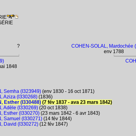
RIE
LGÉRIE
?
COHEN-SOLAL, Mardochée (
env 1788
9)
COHE
mai 1848
 Semha (I323949)
(env 1830 - 16 oct 1871)
Aziza (I330268)
(1836)
 Esther (I330488)
(7 fév 1837 - ava 23 mars 1842)
 Adèle (I330269)
(20 oct 1838)
Esther (I330270)
(23 mars 1842 - 6 avr 1843)
 Samuel (I330271)
(14 fév 1844)
 David (I330272)
(12 fév 1847)