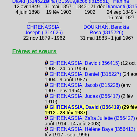
David (I314623)
Zaïra (I313909)
Jacob (I315851)
Hanina
12 avr 1849 -
31 mai 1857 -
1843 - 21 déc
Diamanti (I31
4 juin 1898
19 fév 1903
1902
24 sep 1849 -
16 mai 1927
GHRENASSIA,
DOUKHAN, Bendkia
Joseph (I314626)
Rosa (I315226)
22 nov 1879 - 1962
31 mai 1883 - 1 juil 1967
Frères et sœurs
GHRENASSIA, David (I356415)
(12 oct
1902 - 24 jan 1904)
GHRENASSIA, Daniel (I315227)
(24 ao
1904 - 9 août 1987)
GHRENASSIA, Jacob (I315228)
(env
1907 - env 1954)
GHRENASSIA, Judas (I356417)
(2 fév
1910)
GHRENASSIA, David (I356419)
(29 fé
1912 - 28 fév 1987)
GHRENASSIA, Zaïra Juliette (I356427)
août 1914 - 14 août 2003)
GHRENASSIA, Hélène Baya (I356413)
fév 1917 - sep 1996)