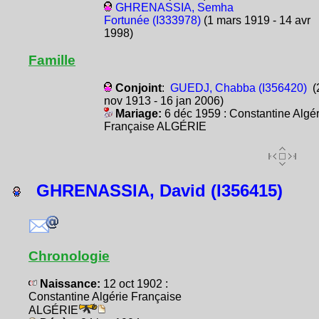
GHRENASSIA, Semha
Fortunée (I333978)
(1 mars 1919 - 14 avr
1998)
Famille
Conjoint
:
GUEDJ, Chabba (I356420)
(
nov 1913 - 16 jan 2006)
Mariage:
6 déc 1959 : Constantine Algér
Française ALGÉRIE
GHRENASSIA, David (I356415)
Chronologie
Naissance:
12 oct 1902 :
Constantine Algérie Française
ALGÉRIE