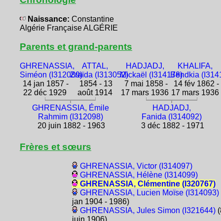
Naissance:
Constantine
Algérie Française ALGÉRIE
Parents et grand-parents
GHRENASSIA,
ATTAL,
HADJADJ,
KHALIFA,
Siméon (I312089)
Zraïda (I313052)
Mickaël (I314178)
Bendkia (I314
14 jan 1857 -
1854 - 13
7 mai 1858 -
14 fév 1862 -
22 déc 1929
août 1914
17 mars 1936
17 mars 1936
GHRENASSIA, Émile
HADJADJ,
Rahmim (I312098)
Fanida (I314092)
20 juin 1882 - 1963
3 déc 1882 - 1971
Frères et sœurs
GHRENASSIA, Victor (I314097)
GHRENASSIA, Hélène (I314099)
GHRENASSIA, Clémentine (I320767)
GHRENASSIA, Lucien Moïse (I314093)
jan 1904 - 1986)
GHRENASSIA, Jules Simon (I321644)
(
juin 1906)