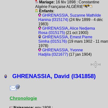
Mariage:
16 fév 1898 : Constantine
Algérie Française ALGÉRIE
Enfants
:
GHRENASSIA, Suzanne Mathilde
Hanina (I315174)
(24 fév 1899 - 4 déc
1983)
GHRENASSIA, Alice Nedjema
Rosa (I315175)
(21 oct 1900)
GHRENASSIA, Ernest Pierre
Simha (I315176)
(19 mars 1902 - 11 mar
1978)
GHRENASSIA, Yvonne
Hadjila (I321677)
(17 jan 1904)
GHRENASSIA, David (I341858)
Chronologie
Naissance:
env 1808 :