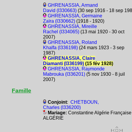
GHRENASSIA, Armand
David (I330663)
(30 sep 1916 - 18 sep 198
GHRENASSIA, Germaine
Zaïra (I330662)
(1918 - 1920)
GHRENASSIA, Mireille
Rachel (I334065)
(13 mai 1920 - 30 oct
2007)
GHRENASSIA, Roland
Khalfa (I336198)
(24 mars 1923 - 3 sep
1987)
GHRENASSIA, Claire
Diamanti (I336199)
(15 fév 1928)
GHRENASSIA, Raymonde
Mabrouka (I336201)
(5 nov 1930 - 8 juil
2007)
Famille
Conjoint
:
CHETBOUN,
Charles (I336200)
Mariage:
Constantine Algérie Française
ALGÉRIE