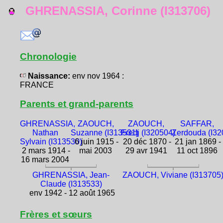
GHRENASSIA, Corinne (I313706)
Chronologie
Naissance:
env nov 1964 :
FRANCE
Parents et grand-parents
GHRENASSIA,
ZAOUCH,
ZAOUCH,
SAFFAR,
Nathan
Suzanne (I313531)
Fredj (I320504)
Zerdouda (I32
Sylvain (I313530)
6 juin 1915 -
20 déc 1870 -
21 jan 1869 -
2 mars 1914 -
mai 2003
29 avr 1941
11 oct 1896
16 mars 2004
GHRENASSIA, Jean-
ZAOUCH, Viviane (I313705
Claude (I313533)
env 1942 - 12 août 1965
Frères et sœurs