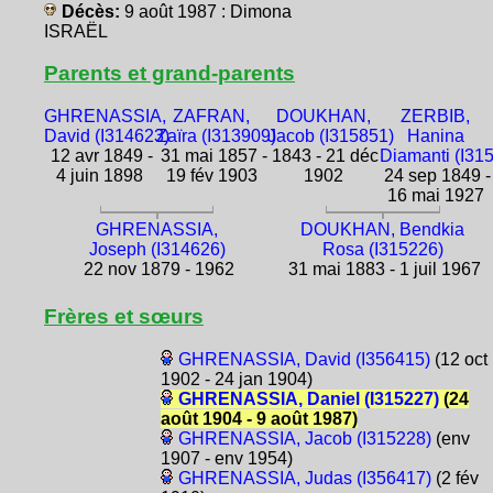
Décès:
9 août 1987 : Dimona
ISRAËL
Parents et grand-parents
GHRENASSIA,
ZAFRAN,
DOUKHAN,
ZERBIB,
David (I314623)
Zaïra (I313909)
Jacob (I315851)
Hanina
12 avr 1849 -
31 mai 1857 -
1843 - 21 déc
Diamanti (I31
4 juin 1898
19 fév 1903
1902
24 sep 1849 -
16 mai 1927
GHRENASSIA,
DOUKHAN, Bendkia
Joseph (I314626)
Rosa (I315226)
22 nov 1879 - 1962
31 mai 1883 - 1 juil 1967
Frères et sœurs
GHRENASSIA, David (I356415)
(12 oct
1902 - 24 jan 1904)
GHRENASSIA, Daniel (I315227)
(24
août 1904 - 9 août 1987)
GHRENASSIA, Jacob (I315228)
(env
1907 - env 1954)
GHRENASSIA, Judas (I356417)
(2 fév