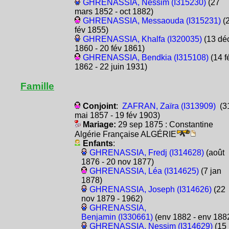
GHRENASSIA, Nessim (I315230)
(27
mars 1852 - oct 1882)
GHRENASSIA, Messaouda (I315231)
(
fév 1855)
GHRENASSIA, Khalfa (I320035)
(13 dé
1860 - 20 fév 1861)
GHRENASSIA, Bendkia (I315108)
(14 f
1862 - 22 juin 1931)
Famille
Conjoint
:
ZAFRAN, Zaïra (I313909)
(3
mai 1857 - 19 fév 1903)
Mariage:
29 sep 1875 : Constantine
Algérie Française ALGÉRIE
Enfants
:
GHRENASSIA, Fredj (I314628)
(août
1876 - 20 nov 1877)
GHRENASSIA, Léa (I314625)
(7 jan
1878)
GHRENASSIA, Joseph (I314626)
(22
nov 1879 - 1962)
GHRENASSIA,
Benjamin (I330661)
(env 1882 - env 188
GHRENASSIA, Nessim (I314629)
(15