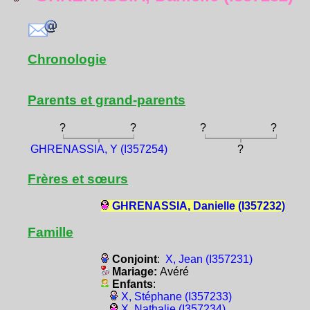
Chronologie
Parents et grand-parents
?
?
?
?
GHRENASSIA, Y (I357254)
?
Frères et sœurs
GHRENASSIA, Danielle (I357232)
Famille
Conjoint
:
X, Jean (I357231)
Mariage:
Avéré
Enfants
:
X, Stéphane (I357233)
X, Nathalie (I357234)