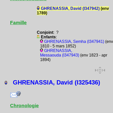
GHRENASSIA, David (I347942)
(env
1789)
Famille
Conjoint
: ?
Enfants
:
GHRENASSIA, Semha (I347941)
(env
1810 - 5 mars 1852)
GHRENASSIA,
Messaouda (I347943)
(env 1823 - apr
1894)
GHRENASSIA, David (I325436)
Chronologie