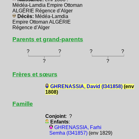
Médéa-Lamdia Empire Ottoman
ALGÉRIE Régence d’Alger
Décès:
Médéa-Lamdia
Empire Ottoman ALGÉRIE
Régence d’Alger
Parents et grand-parents
?
?
?
?
?
?
Frères et sœurs
GHRENASSIA, David (I341858)
(env
1808)
Famille
Conjoint
: ?
Enfants
:
GHRENASSIA, Farhi
Semha (I341857)
(env 1829)