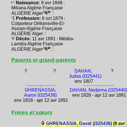
Naissance:
9 avr 1848 :
Miliana Algérie Française
ALGÉRIE Alger
Profession:
6 oct 1879 :
Colporteur Orléansville-El-
Asnam Algérie Française
ALGÉRIE Alger
Décès:
11 avr 1891 : Médéa-
Lamdia Algérie Française
ALGÉRIE Alger
Parents et grand-parents
?
?
DAHAN,
?
Judas (I325441)
env 1807
GHRENASSIA,
DAHAN, Nedjema (I325440
Aaron (I325438)
env 1828 - apr 12 avr 1891
env 1818 - apr 12 avr 1891
Frères et sœurs
GHRENASSIA, David (I325436)
(9 avr