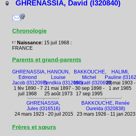
GHRENASSIA, David (I320840)
Chronologie
Naissance:
15 juil 1968 :
FRANCE
Parents et grand-parents
GHRENASSIA,
HANOUN,
BAKKOUCHE,
HALIMI,
Edmond
Louise
Michel
Pauline (I316
Jacob (I312097)
Bendkia (I312090)
Mickaël (I320690)
28 mai 1903 -
1 fév 1890 - 7
21 mai 1897 -
30 sep 1898 -
1 avr 1985
juil 1968
25 août 1973
17 sep 1995
GHRENASSIA,
BAKKOUCHE, Renée
Jules (I316516)
Oureïda (I320838)
24 mars 1923 - 20 juil 2015
23 mars 1926 - 11 jan 2023
Frères et sœurs