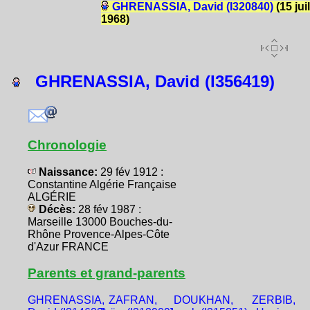
GHRENASSIA, David (I320840)
(15 juil
1968)
GHRENASSIA, David (I356419)
Chronologie
Naissance:
29 fév 1912 :
Constantine Algérie Française
ALGÉRIE
Décès:
28 fév 1987 :
Marseille 13000 Bouches-du-
Rhône Provence-Alpes-Côte
d'Azur FRANCE
Parents et grand-parents
GHRENASSIA,
ZAFRAN,
DOUKHAN,
ZERBIB,