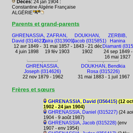
Décès:
24 jan 1904 :
Constantine Algérie Française
ALGÉRIE
Parents et grand-parents
GHRENASSIA,
ZAFRAN,
DOUKHAN,
ZERBIB,
David (I314623)
Zaïra (I313909)
Jacob (I315851)
Hanina
12 avr 1849 -
31 mai 1857 -
1843 - 21 déc
Diamanti (I31
4 juin 1898
19 fév 1903
1902
24 sep 1849 -
16 mai 1927
GHRENASSIA,
DOUKHAN, Bendkia
Joseph (I314626)
Rosa (I315226)
22 nov 1879 - 1962
31 mai 1883 - 1 juil 1967
Frères et sœurs
GHRENASSIA, David (I356415)
(12 oc
1902 - 24 jan 1904)
GHRENASSIA, Daniel (I315227)
(24 ao
1904 - 9 août 1987)
GHRENASSIA, Jacob (I315228)
(env
1907 - env 1954)