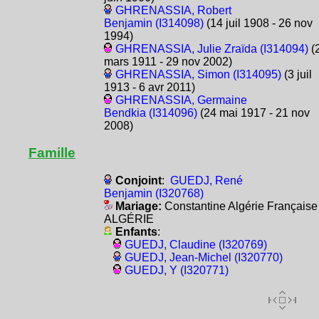
GHRENASSIA, Robert
Benjamin (I314098)
(14 juil 1908 - 26 nov
1994)
GHRENASSIA, Julie Zraïda (I314094)
(
mars 1911 - 29 nov 2002)
GHRENASSIA, Simon (I314095)
(3 juil
1913 - 6 avr 2011)
GHRENASSIA, Germaine
Bendkia (I314096)
(24 mai 1917 - 21 nov
2008)
Famille
Conjoint
:
GUEDJ, René
Benjamin (I320768)
Mariage:
Constantine Algérie Française
ALGÉRIE
Enfants
:
GUEDJ, Claudine (I320769)
GUEDJ, Jean-Michel (I320770)
GUEDJ, Y (I320771)