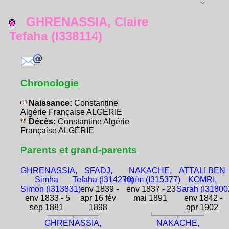
GHRENASSIA, Claire
Tefaha (I338114)
Chronologie
Naissance:
Constantine
Algérie Française ALGÉRIE
Décès:
Constantine Algérie
Française ALGÉRIE
Parents et grand-parents
GHRENASSIA,
SFADJ,
NAKACHE,
ATTALI BEN
Simha
Tefaha (I314270)
Haïm (I315377)
KOMRI,
Simon (I313831)
env 1839 -
env 1837 - 23
Sarah (I31800
env 1833 - 5
apr 16 fév
mai 1891
env 1842 -
sep 1881
1898
apr 1902
GHRENASSIA,
NAKACHE,