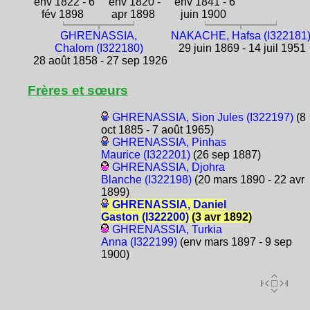
env 1822 - 6
env 1820 -
env 1841 - 6
fév 1898
apr 1898
juin 1900
GHRENASSIA,
NAKACHE, Hafsa (I322181
Chalom (I322180)
29 juin 1869 - 14 juil 1951
28 août 1858 - 27 sep 1926
Frères et sœurs
GHRENASSIA, Sion Jules (I322197)
(8
oct 1885 - 7 août 1965)
GHRENASSIA, Pinhas
Maurice (I322201)
(26 sep 1887)
GHRENASSIA, Djohra
Blanche (I322198)
(20 mars 1890 - 22 avr
1899)
GHRENASSIA, Daniel
Gaston (I322200)
(3 avr 1892)
GHRENASSIA, Turkia
Anna (I322199)
(env mars 1897 - 9 sep
1900)