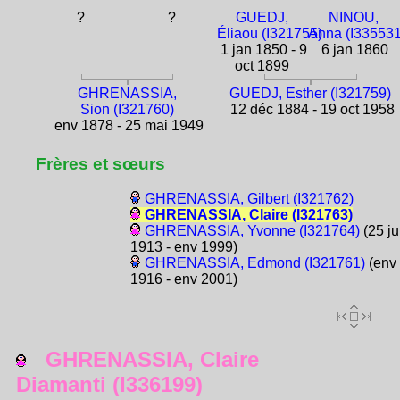
?
?
GUEDJ,
NINOU,
Éliaou (I321755)
Anna (I335531
1 jan 1850 - 9
6 jan 1860
oct 1899
GHRENASSIA,
GUEDJ, Esther (I321759)
Sion (I321760)
12 déc 1884 - 19 oct 1958
env 1878 - 25 mai 1949
Frères et sœurs
GHRENASSIA, Gilbert (I321762)
GHRENASSIA, Claire (I321763)
GHRENASSIA, Yvonne (I321764)
(25 ju
1913 - env 1999)
GHRENASSIA, Edmond (I321761)
(env
1916 - env 2001)
GHRENASSIA, Claire
Diamanti (I336199)