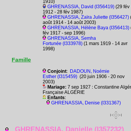
1910)
GHRENASSIA, David (I356419)
(29 fév
1912 - 28 fév 1987)
GHRENASSIA, Zaïra Juliette (I356427)
août 1914 - 14 août 2003)
GHRENASSIA, Hélène Baya (I356413)
fév 1917 - sep 1996)
GHRENASSIA, Semha
Fortunée (I333978)
(1 mars 1919 - 14 avr
1998)
Famille
Conjoint
:
DADOUN, Noémie
Esther (I315459)
(20 juin 1906 - 20 nov
2003)
Mariage:
7 sep 1927 : Constantine Algér
Française ALGÉRIE
Enfants
:
GHRENASSIA, Denise (I331367)
GHRENASSIA, Danielle (I357232)