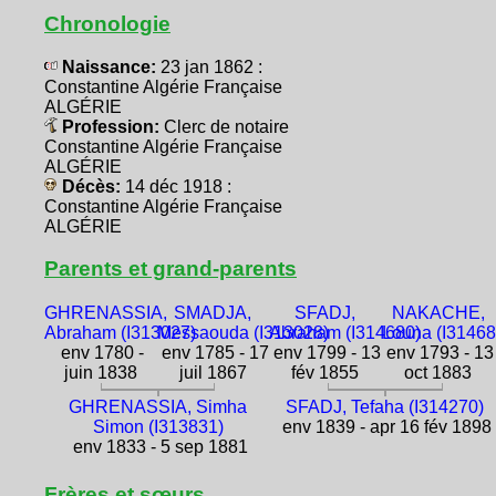
Chronologie
Naissance:
23 jan 1862 :
Constantine Algérie Française
ALGÉRIE
Profession:
Clerc de notaire
Constantine Algérie Française
ALGÉRIE
Décès:
14 déc 1918 :
Constantine Algérie Française
ALGÉRIE
Parents et grand-parents
GHRENASSIA,
SMADJA,
SFADJ,
NAKACHE,
Abraham (I313027)
Messaouda (I313028)
Abraham (I314680)
Louna (I31468
env 1780 -
env 1785 - 17
env 1799 - 13
env 1793 - 13
juin 1838
juil 1867
fév 1855
oct 1883
GHRENASSIA, Simha
SFADJ, Tefaha (I314270)
Simon (I313831)
env 1839 - apr 16 fév 1898
env 1833 - 5 sep 1881
Frères et sœurs