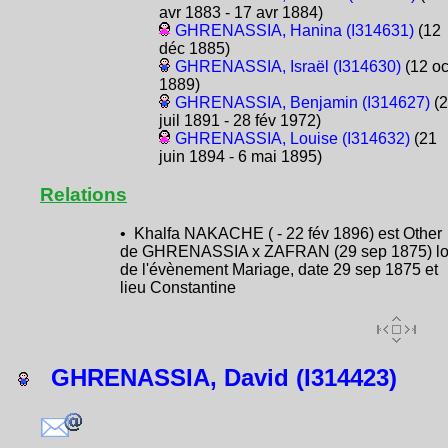
avr 1883 - 17 avr 1884)
GHRENASSIA, Hanina (I314631)
(12
déc 1885)
GHRENASSIA, Israël (I314630)
(12 oc
1889)
GHRENASSIA, Benjamin (I314627)
(2
juil 1891 - 28 fév 1972)
GHRENASSIA, Louise (I314632)
(21
juin 1894 - 6 mai 1895)
Relations
• Khalfa NAKACHE ( - 22 fév 1896) est Other
de GHRENASSIA x ZAFRAN (29 sep 1875) lo
de l'évènement Mariage, date 29 sep 1875 et
lieu Constantine
GHRENASSIA, David (I314423)