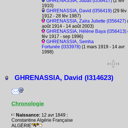
GHRENASSIA, Judas (I356417)
(2 fév
1910)
GHRENASSIA, David (I356419)
(29 fév
1912 - 28 fév 1987)
GHRENASSIA, Zaïra Juliette (I356427)
août 1914 - 14 août 2003)
GHRENASSIA, Hélène Baya (I356413)
fév 1917 - sep 1996)
GHRENASSIA, Semha
Fortunée (I333978)
(1 mars 1919 - 14 avr
1998)
GHRENASSIA, David (I314623)
Chronologie
Naissance:
12 avr 1849 :
Constantine Algérie Française
ALGÉRIE