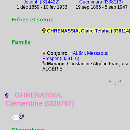
Joseph (I314422)
Guemmara (I338113)
1 déc 1859 - 10 fév 1933
19 sep 1865 - 5 sep 1947
Frères et sœurs
GHRENASSIA, Claire Tefaha (I338114
Famille
Conjoint
:
HALIMI, Messaoud
Prosper (I338116)
Mariage:
Constantine Algérie Française
ALGÉRIE
GHRENASSIA,
Clémentine (I320767)
Chronologie