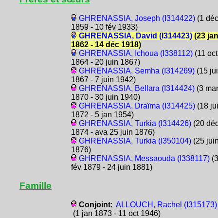
GHRENASSIA, Joseph (I314422)
(1 dé
1859 - 10 fév 1933)
GHRENASSIA, David (I314423)
(23 ja
1862 - 14 déc 1918)
GHRENASSIA, Ichoua (I338112)
(11 oct
1864 - 20 juin 1867)
GHRENASSIA, Semha (I314269)
(15 jui
1867 - 7 juin 1942)
GHRENASSIA, Bellara (I314424)
(3 ma
1870 - 30 juin 1940)
GHRENASSIA, Draïma (I314425)
(18 jui
1872 - 5 jan 1954)
GHRENASSIA, Turkia (I314426)
(20 dé
1874 - ava 25 juin 1876)
GHRENASSIA, Turkia (I350104)
(25 jui
1876)
GHRENASSIA, Messaouda (I338117)
(
fév 1879 - 24 juin 1881)
Famille
Conjoint
:
ALLOUCH, Rachel (I315173)
(1 jan 1873 - 11 oct 1946)