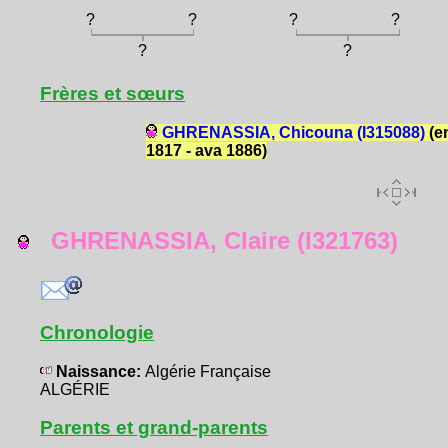
?
?
?
?
?
?
Frères et sœurs
GHRENASSIA, Chicouna (I315088)
(e
1817 - ava 1886)
GHRENASSIA, Claire (I321763)
Chronologie
Naissance:
Algérie Française
ALGÉRIE
Parents et grand-parents