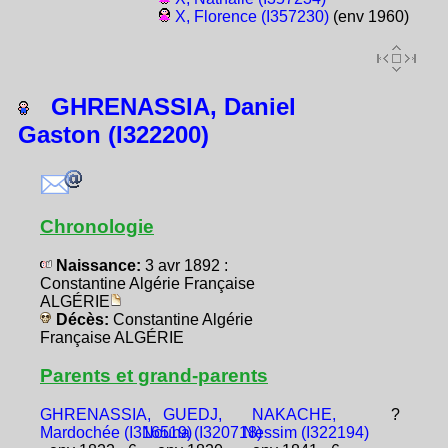
X, Florence (I357230)
(env 1960)
GHRENASSIA, Daniel
Gaston (I322200)
Chronologie
Naissance:
3 avr 1892 :
Constantine Algérie Française
ALGÉRIE
Décès:
Constantine Algérie
Française ALGÉRIE
Parents et grand-parents
GHRENASSIA,
GUEDJ,
NAKACHE,
?
Mardochée (I316519)
Nouna (I320718)
Nessim (I322194)