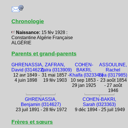
Chronologie
Naissance:
15 fév 1928 :
Constantine Algérie Française
ALGÉRIE
Parents et grand-parents
GHRENASSIA,
ZAFRAN,
COHEN-
ASSOULINE,
David (I314623)
Zaïra (I313909)
BAKRI,
Rachel
12 avr 1849 -
31 mai 1857 -
Khalfa (I323348)
Léa (I317985)
4 juin 1898
19 fév 1903
10 sep 1853 -
23 août 1854
29 jan 1925
- 27 août
1946
GHRENASSIA,
COHEN-BAKRI,
Benjamin (I314627)
Sarah (I323363)
23 juil 1891 - 28 fév 1972
9 déc 1894 - 25 juil 1949
Frères et sœurs