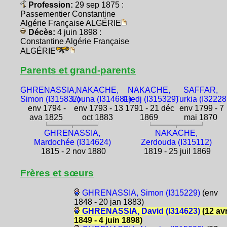
Profession:
29 sep 1875 :
Passementier Constantine
Algérie Française ALGÉRIE
Décès:
4 juin 1898 :
Constantine Algérie Française
ALGÉRIE
Parents et grand-parents
GHRENASSIA,
NAKACHE,
NAKACHE,
SAFFAR,
Simon (I315837)
Louna (I314681)
Fredj (I315329)
Turkia (I32228
env 1794 -
env 1793 - 13
1791 - 21 déc
env 1799 - 7
ava 1825
oct 1883
1869
mai 1870
GHRENASSIA,
NAKACHE,
Mardochée (I314624)
Zerdouda (I315112)
1815 - 2 nov 1880
1819 - 25 juil 1869
Frères et sœurs
GHRENASSIA, Simon (I315229)
(env
1848 - 20 jan 1883)
GHRENASSIA, David (I314623)
(12 av
1849 - 4 juin 1898)