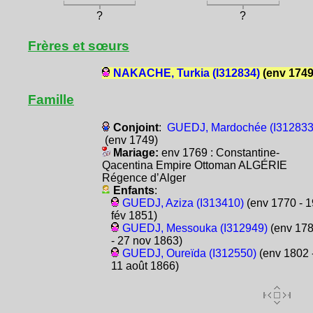
?
?
Frères et sœurs
NAKACHE, Turkia (I312834)
(env 1749
Famille
Conjoint
:
GUEDJ, Mardochée (I312833
(env 1749)
Mariage:
env 1769 : Constantine-
Qacentina Empire Ottoman ALGÉRIE
Régence d’Alger
Enfants
:
GUEDJ, Aziza (I313410)
(env 1770 - 1
fév 1851)
GUEDJ, Messouka (I312949)
(env 17
- 27 nov 1863)
GUEDJ, Oureïda (I312550)
(env 1802 
11 août 1866)