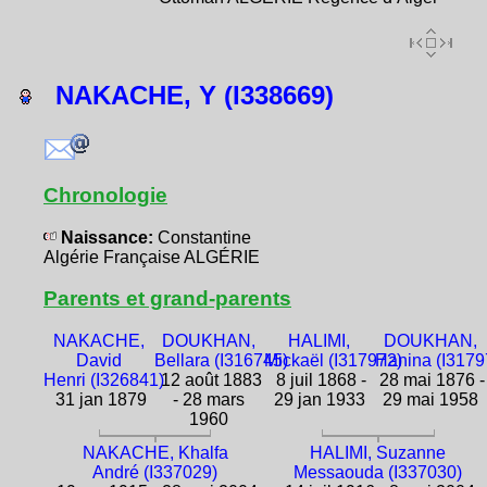
NAKACHE, Y (I338669)
Chronologie
Naissance:
Constantine
Algérie Française ALGÉRIE
Parents et grand-parents
NAKACHE,
DOUKHAN,
HALIMI,
DOUKHAN,
David
Bellara (I316745)
Mickaël (I317972)
Hanina (I3179
Henri (I326841)
12 août 1883
8 juil 1868 -
28 mai 1876 -
31 jan 1879
- 28 mars
29 jan 1933
29 mai 1958
1960
NAKACHE, Khalfa
HALIMI, Suzanne
André (I337029)
Messaouda (I337030)