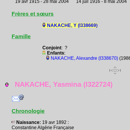
19 avr 1915 - 28 mai 2004
14 juil 1916 - 8 mai 2004
Frères et sœurs
NAKACHE, Y (I338669)
Famille
Conjoint
: ?
Enfants
:
NAKACHE, Alexandre (I338670)
(198
NAKACHE, Yasmina (I322724)
Chronologie
Naissance:
19 avr 1892 :
Constantine Algérie Française