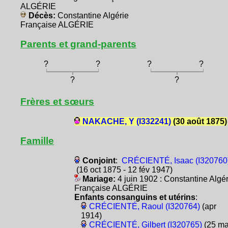
ALGÉRIE
Décès:
Constantine Algérie
Française ALGÉRIE
Parents et grand-parents
?
?
?
?
?
?
Frères et sœurs
NAKACHE, Y (I332241)
(30 août 1875)
Famille
Conjoint
:
CRÉCIENTÉ, Isaac (I320760
(16 oct 1875 - 12 fév 1947)
Mariage:
4 juin 1902 : Constantine Algér
Française ALGÉRIE
Enfants consanguins et utérins
:
CRÉCIENTÉ, Raoul (I320764)
(apr
1914)
CRÉCIENTÉ, Gilbert (I320765)
(25 ma