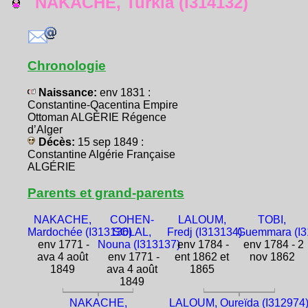
NAKACHE, Turkia (I314132)
Chronologie
Naissance:
env 1831 :
Constantine-Qacentina Empire
Ottoman ALGÉRIE Régence
d’Alger
Décès:
15 sep 1849 :
Constantine Algérie Française
ALGÉRIE
Parents et grand-parents
NAKACHE,
COHEN-
LALOUM,
TOBI,
Mardochée (I313136)
SOLAL,
Fredj (I313134)
Guemmara (I3
env 1771 -
Nouna (I313137)
env 1784 -
env 1784 - 2
ava 4 août
env 1771 -
ent 1862 et
nov 1862
1849
ava 4 août
1865
1849
NAKACHE,
LALOUM, Oureïda (I312974