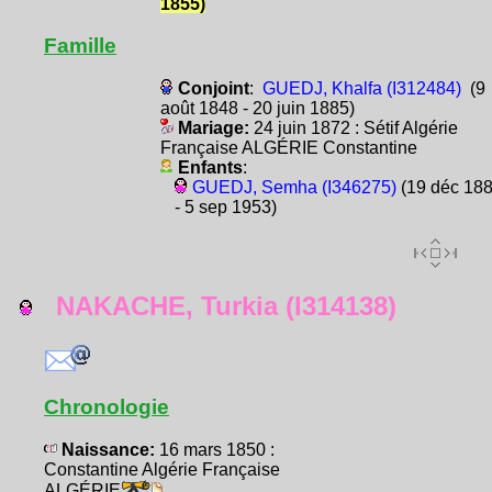
1855)
Famille
Conjoint
:
GUEDJ, Khalfa (I312484)
(9
août 1848 - 20 juin 1885)
Mariage:
24 juin 1872 : Sétif Algérie
Française ALGÉRIE Constantine
Enfants
:
GUEDJ, Semha (I346275)
(19 déc 18
- 5 sep 1953)
NAKACHE, Turkia (I314138)
Chronologie
Naissance:
16 mars 1850 :
Constantine Algérie Française
ALGÉRIE