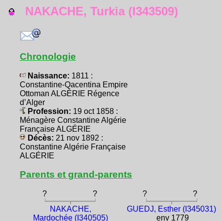
NAKACHE, Turkia (I343509)
Chronologie
Naissance:
1811 :
Constantine-Qacentina Empire
Ottoman ALGÉRIE Régence
d’Alger
Profession:
19 oct 1858 :
Ménagère Constantine Algérie
Française ALGÉRIE
Décès:
21 nov 1892 :
Constantine Algérie Française
ALGÉRIE
Parents et grand-parents
?
?
?
?
NAKACHE,
GUEDJ, Esther (I345031)
Mardochée (I340505)
env 1779