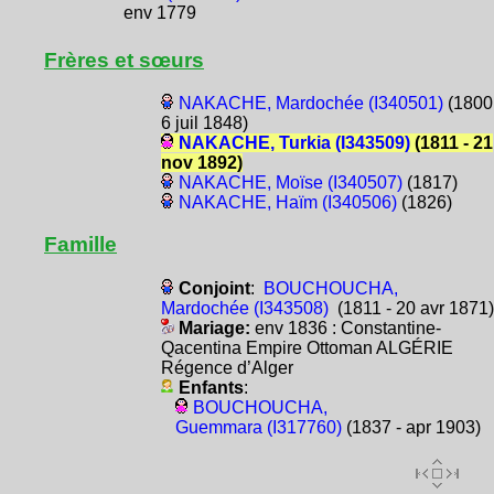
env 1779
Frères et sœurs
NAKACHE, Mardochée (I340501)
(1800
6 juil 1848)
NAKACHE, Turkia (I343509)
(1811 - 21
nov 1892)
NAKACHE, Moïse (I340507)
(1817)
NAKACHE, Haïm (I340506)
(1826)
Famille
Conjoint
:
BOUCHOUCHA,
Mardochée (I343508)
(1811 - 20 avr 1871)
Mariage:
env 1836 : Constantine-
Qacentina Empire Ottoman ALGÉRIE
Régence d’Alger
Enfants
:
BOUCHOUCHA,
Guemmara (I317760)
(1837 - apr 1903)