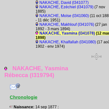
NAKACHE, David (I341077)
NAKACHE, Ezéchiel (I341079)
(7 nov
1885)
NAKACHE, Moïse (I341060)
(11 oct 18
- 11 déc 1951)
NAKACHE, Makhlouf (I341076)
(27 jan
1892 - 3 mars 1894)
NAKACHE, Yasmina (I341078)
(12 ma
1898)
NAKACHE, Khalfallah (I341080)
(17 ao
1902 - env 1974)
NAKACHE, Yasmina
Rébecca (I319794)
Chronologie
Naissance:
14 sep 1877 :