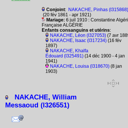
Conjoint
:
NAKACHE, Pinhas (I315868
(20 fév 1861 - apr 1921)
Mariage:
6 juil 1910 : Constantine Algér
Française ALGÉRIE
Enfants consanguins et utérins
:
NAKACHE, Léon (I327053)
(7 avr 188
NAKACHE, Isaac (I317234)
(16 fév
1897)
NAKACHE, Khalfa
Édouard (I325491)
(14 déc 1900 - 4 jan
1941)
NAKACHE, Louisa (I318670)
(8 jan
1903)
NAKACHE, William
Messaoud (I326551)