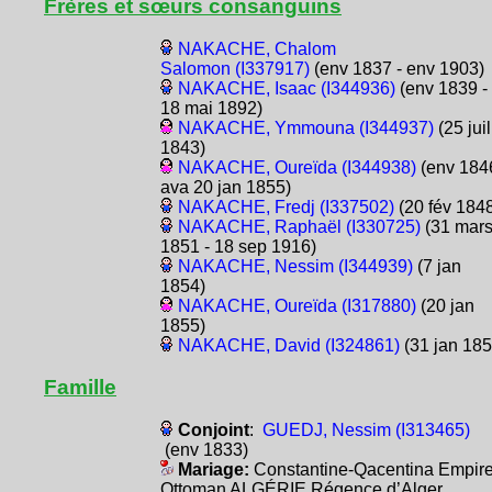
Frères et sœurs consanguins
NAKACHE, Chalom
Salomon (I337917)
(env 1837 - env 1903)
NAKACHE, Isaac (I344936)
(env 1839 -
18 mai 1892)
NAKACHE, Ymmouna (I344937)
(25 juil
1843)
NAKACHE, Oureïda (I344938)
(env 1846
ava 20 jan 1855)
NAKACHE, Fredj (I337502)
(20 fév 184
NAKACHE, Raphaël (I330725)
(31 mar
1851 - 18 sep 1916)
NAKACHE, Nessim (I344939)
(7 jan
1854)
NAKACHE, Oureïda (I317880)
(20 jan
1855)
NAKACHE, David (I324861)
(31 jan 185
Famille
Conjoint
:
GUEDJ, Nessim (I313465)
(env 1833)
Mariage:
Constantine-Qacentina Empir
Ottoman ALGÉRIE Régence d’Alger