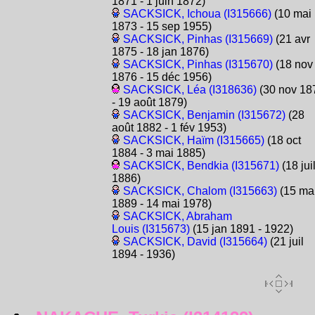
1871 - 1 juin 1872)
SACKSICK, Ichoua (I315666)
(10 mai
1873 - 15 sep 1955)
SACKSICK, Pinhas (I315669)
(21 avr
1875 - 18 jan 1876)
SACKSICK, Pinhas (I315670)
(18 nov
1876 - 15 déc 1956)
SACKSICK, Léa (I318636)
(30 nov 18
- 19 août 1879)
SACKSICK, Benjamin (I315672)
(28
août 1882 - 1 fév 1953)
SACKSICK, Haïm (I315665)
(18 oct
1884 - 3 mai 1885)
SACKSICK, Bendkia (I315671)
(18 jui
1886)
SACKSICK, Chalom (I315663)
(15 ma
1889 - 14 mai 1978)
SACKSICK, Abraham
Louis (I315673)
(15 jan 1891 - 1922)
SACKSICK, David (I315664)
(21 juil
1894 - 1936)