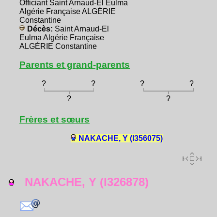
Officiant Saint Arnaud-El Eulma
Algérie Française ALGÉRIE
Constantine
Décès:
Saint Arnaud-El
Eulma Algérie Française
ALGÉRIE Constantine
Parents et grand-parents
?
?
?
?
?
?
Frères et sœurs
NAKACHE, Y (I356075)
NAKACHE, Y (I326878)