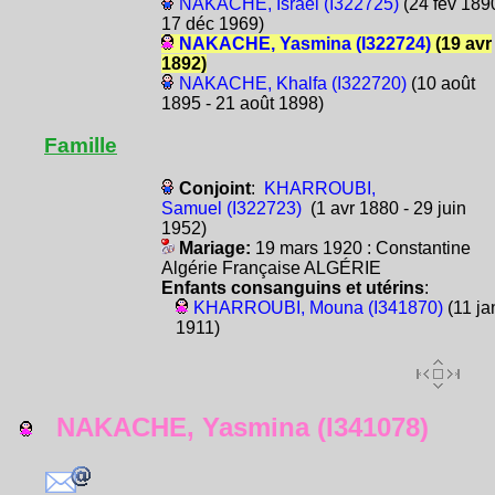
NAKACHE, Israël (I322725)
(24 fév 1890
17 déc 1969)
NAKACHE, Yasmina (I322724)
(19 avr
1892)
NAKACHE, Khalfa (I322720)
(10 août
1895 - 21 août 1898)
Famille
Conjoint
:
KHARROUBI,
Samuel (I322723)
(1 avr 1880 - 29 juin
1952)
Mariage:
19 mars 1920 : Constantine
Algérie Française ALGÉRIE
Enfants consanguins et utérins
:
KHARROUBI, Mouna (I341870)
(11 ja
1911)
NAKACHE, Yasmina (I341078)