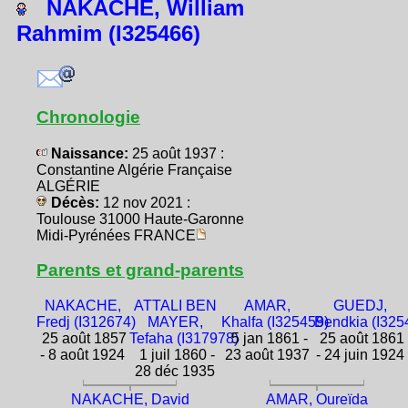
NAKACHE, William
Rahmim (I325466)
Chronologie
Naissance:
25 août 1937 :
Constantine Algérie Française
ALGÉRIE
Décès:
12 nov 2021 :
Toulouse 31000 Haute-Garonne
Midi-Pyrénées FRANCE
Parents et grand-parents
NAKACHE,
ATTALI BEN
AMAR,
GUEDJ,
Fredj (I312674)
MAYER,
Khalfa (I325459)
Bendkia (I325
25 août 1857
Tefaha (I317978)
5 jan 1861 -
25 août 1861
- 8 août 1924
1 juil 1860 -
23 août 1937
- 24 juin 1924
28 déc 1935
NAKACHE, David
AMAR, Oureïda