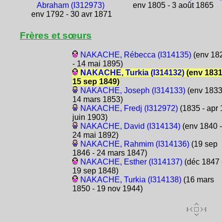
Abraham (I312973)
env 1805 - 3 août 1865
env 1792 - 30 avr 1871
Frères et sœurs
NAKACHE, Rébecca (I314135)
(env 18
- 14 mai 1895)
NAKACHE, Turkia (I314132)
(env 1831
15 sep 1849)
NAKACHE, Joseph (I314133)
(env 1833
14 mars 1853)
NAKACHE, Fredj (I312972)
(1835 - apr 
juin 1903)
NAKACHE, David (I314134)
(env 1840 -
24 mai 1892)
NAKACHE, Rahmim (I314136)
(19 sep
1846 - 24 mars 1847)
NAKACHE, Esther (I314137)
(déc 1847 
19 sep 1848)
NAKACHE, Turkia (I314138)
(16 mars
1850 - 19 nov 1944)