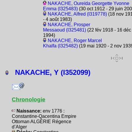
NAKACHE, Oureïda Georgette Yvonne
Emma (I325483)
(30 oct 1912 - 29 juin 200
NAKACHE, Alfred (I319778)
(18 nov 19
- 4 août 1983)
NAKACHE, Prosper
Messaoud (I325481)
(22 fév 1918 - 16 déc
1994)
NAKACHE, Roger Marcel
Khalfa (I325482)
(19 mai 1920 - 2 nov 193
NAKACHE, Y (I352099)
Chronologie
Naissance:
env 1776 :
Constantine-Qacentina Empire
Ottoman ALGÉRIE Régence
d’Alger