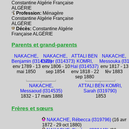
Constantine Algérie Française
ALGÉRIE
Profession:
Ménagère
Constantine Algérie Française
ALGÉRIE
Décès:
Constantine Algérie
Française ALGÉRIE
Parents et grand-parents
NAKACHE,
NAKACHE,
ATTALI BEN
NAKACHE,
Benjamin (I314372)
Esther (I314373)
KOMRI,
Messouka (I3
env 1789 - 13
env 1806 - 10
Haï (I314537)
env 1817 - 13
mai 1850
sep 1854
env 1818 - 22
fév 1883
sep 1880
NAKACHE,
ATTALI BEN KOMRI,
Messaoud (I314535)
Sarah (I319790)
1832 - 17 mars 1888
1853
Frères et sœurs
NAKACHE, Rébecca (I319796)
(16 avr
1872 - 29 oct 1880)