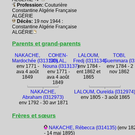
Profession:
Couturière
Constantine Algérie Française
ALGÉRIE
Décès:
19 nov 1944 :
Constantine Algérie Française
ALGÉRIE
Parents et grand-parents
NAKACHE,
COHEN-
LALOUM,
TOBI,
Mardochée (I313136)
SOLAL,
Fredj (I313134)
Guemmara (I3
env 1771 -
Nouna (I313137)
env 1784 -
env 1784 - 2
ava 4 août
env 1771 -
ent 1862 et
nov 1862
1849
ava 4 août
1865
1849
NAKACHE,
LALOUM, Oureïda (I312974
Abraham (I312973)
env 1805 - 3 août 1865
env 1792 - 30 avr 1871
Frères et sœurs
NAKACHE, Rébecca (I314135)
(env 18
- 14 mai 1895)