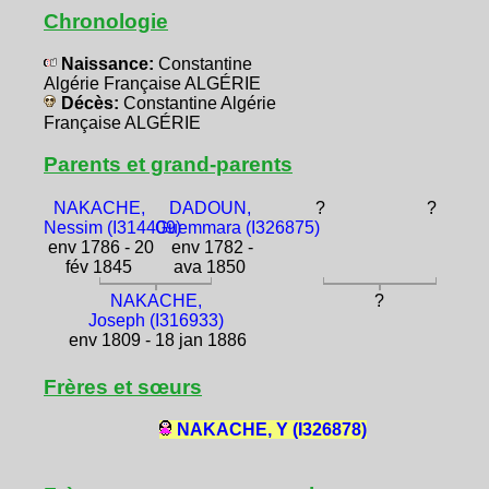
Chronologie
Naissance:
Constantine
Algérie Française ALGÉRIE
Décès:
Constantine Algérie
Française ALGÉRIE
Parents et grand-parents
NAKACHE,
DADOUN,
?
?
Nessim (I314409)
Guemmara (I326875)
env 1786 - 20
env 1782 -
fév 1845
ava 1850
NAKACHE,
?
Joseph (I316933)
env 1809 - 18 jan 1886
Frères et sœurs
NAKACHE, Y (I326878)