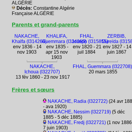
ALGÉRIE
Décès:
Constantine Algérie
Française ALGÉRIE
Parents et grand-parents
NAKACHE,
KHALIFA,
FHAL,
ZERBIB,
Khalfa (I314264)
Guemmara (I314265)
Joseph (I315855)
Oureïda (I315
env 1836 - 14
env 1835 -
env 1820 - 21
env 1827 - 14
nov 1903
apr 15 nov
juil 1884
juin 1867
1903
NAKACHE,
FHAL, Guemmara (I322708
Ichoua (I322707)
20 mars 1855
13 fév 1860 - 23 nov 1917
Frères et sœurs
NAKACHE, Radia (I322722)
(24 avr 18
- ava 1920)
NAKACHE, Nessim (I322719)
(5 déc
1885 - 5 déc 1885)
NAKACHE, Fredj (I322721)
(1 nov 1886
7 juin 1903)