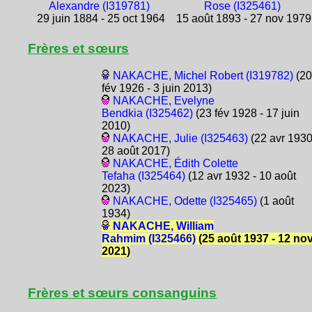
Alexandre (I319781)
Rose (I325461)
29 juin 1884 - 25 oct 1964
15 août 1893 - 27 nov 1979
Frères et sœurs
NAKACHE, Michel Robert (I319782)
(20
fév 1926 - 3 juin 2013)
NAKACHE, Evelyne
Bendkia (I325462)
(23 fév 1928 - 17 juin
2010)
NAKACHE, Julie (I325463)
(22 avr 1930
28 août 2017)
NAKACHE, Édith Colette
Tefaha (I325464)
(12 avr 1932 - 10 août
2023)
NAKACHE, Odette (I325465)
(1 août
1934)
NAKACHE, William
Rahmim (I325466)
(25 août 1937 - 12 no
2021)
Frères et sœurs consanguins