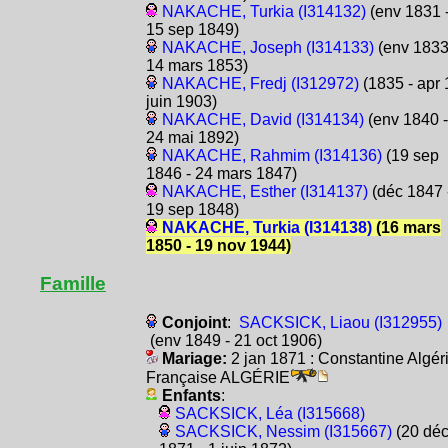
NAKACHE, Turkia (I314132)
(env 1831 
15 sep 1849)
NAKACHE, Joseph (I314133)
(env 1833
14 mars 1853)
NAKACHE, Fredj (I312972)
(1835 - apr 
juin 1903)
NAKACHE, David (I314134)
(env 1840 -
24 mai 1892)
NAKACHE, Rahmim (I314136)
(19 sep
1846 - 24 mars 1847)
NAKACHE, Esther (I314137)
(déc 1847 
19 sep 1848)
NAKACHE, Turkia (I314138)
(16 mars
1850 - 19 nov 1944)
Famille
Conjoint
:
SACKSICK, Liaou (I312955)
(env 1849 - 21 oct 1906)
Mariage:
2 jan 1871 : Constantine Algér
Française ALGÉRIE
Enfants
:
SACKSICK, Léa (I315668)
SACKSICK, Nessim (I315667)
(20 dé