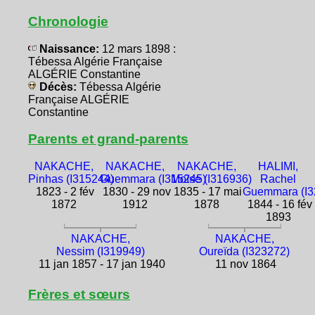
Chronologie
Naissance:
12 mars 1898 :
Tébessa Algérie Française
ALGÉRIE Constantine
Décès:
Tébessa Algérie
Française ALGÉRIE
Constantine
Parents et grand-parents
NAKACHE,
NAKACHE,
NAKACHE,
HALIMI,
Pinhas (I315244)
Guemmara (I315245)
Moïse (I316936)
Rachel
1823 - 2 fév
1830 - 29 nov
1835 - 17 mai
Guemmara (I3
1872
1912
1878
1844 - 16 fév
1893
NAKACHE,
NAKACHE,
Nessim (I319949)
Oureïda (I323272)
11 jan 1857 - 17 jan 1940
11 nov 1864
Frères et sœurs