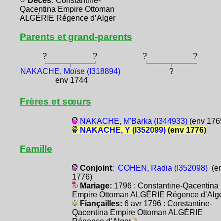
Décès:
Constantine-
Qacentina Empire Ottoman
ALGÉRIE Régence d’Alger
Parents et grand-parents
?
?
?
?
NAKACHE, Moïse (I318894)
?
env 1744
Frères et sœurs
NAKACHE, M'Barka (I344933)
(env 176
NAKACHE, Y (I352099)
(env 1776)
Famille
Conjoint
:
COHEN, Radia (I352098)
(e
1776)
Mariage:
1796 : Constantine-Qacentina
Empire Ottoman ALGÉRIE Régence d’Alg
Fiançailles:
6 avr 1796 : Constantine-
Qacentina Empire Ottoman ALGÉRIE