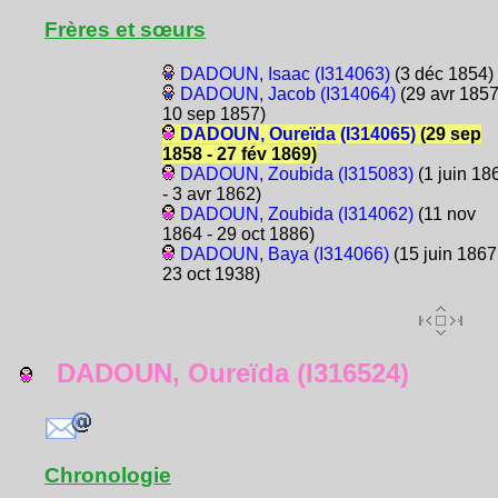
Frères et sœurs
DADOUN, Isaac (I314063)
(3 déc 1854)
DADOUN, Jacob (I314064)
(29 avr 1857
10 sep 1857)
DADOUN, Oureïda (I314065)
(29 sep
1858 - 27 fév 1869)
DADOUN, Zoubida (I315083)
(1 juin 18
- 3 avr 1862)
DADOUN, Zoubida (I314062)
(11 nov
1864 - 29 oct 1886)
DADOUN, Baya (I314066)
(15 juin 1867
23 oct 1938)
DADOUN, Oureïda (I316524)
Chronologie