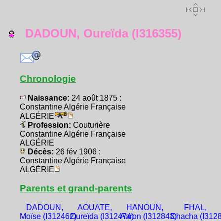
DADOUN, Oureïda (I316355)
Chronologie
Naissance:
24 août 1875 :
Constantine Algérie Française
ALGÉRIE
Profession:
Couturière
Constantine Algérie Française
ALGÉRIE
Décès:
26 fév 1906 :
Constantine Algérie Française
ALGÉRIE
Parents et grand-parents
DADOUN,
AOUATE,
HANOUN,
FHAL,
Moïse (I312462)
Oureïda (I312474)
Aaron (I312843)
Chacha (I312