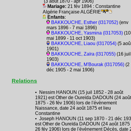
(3 août 1870 - apr 1906)
Mariage:
21 fév 1894 : Constantine
Algérie Française ALGÉRIE
Enfants
:
BAKKOUCHE, Esther (I317052)
(env
mars 1896 - 7 mai 1896)
BAKKOUCHE, Yasmina (I317053)
(10
mai 1899 - 11 oct 1903)
BAKKOUCHE, Liaou (I317054)
(5 aoû
1901)
BAKKOUCHE, Zaïra (I317055)
(16 juil
1903)
BAKKOUCHE, M'Bourak (I317056)
(2
déc 1905 - 2 mai 1906)
Relations
• Nessim HANOUN (15 juil 1852 - 28 août
1921) est Other de Oureïda DADOUN (24 aoû
1875 - 26 fév 1906) lors de l'évènement
Naissance, date 24 août 1875 et lieu
Constantine
• Joseph HANOUN (11 sep 1870 - 21 déc 193
est Other de Oureïda DADOUN (24 août 1875 
26 fév 1906) lors de l'évènement Décès, date 