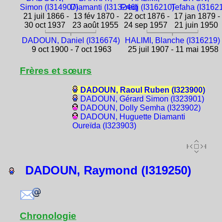
Simon (I314907)
Diamanti (I313246)
Fredj (I316210)
Tefaha (I3162
21 juil 1866 -
13 fév 1870 -
22 oct 1876 -
17 jan 1879 -
30 oct 1937
23 août 1955
24 sep 1957
21 juin 1950
DADOUN, Daniel (I316674)
HALIMI, Blanche (I316219)
9 oct 1900 - 7 oct 1963
25 juil 1907 - 11 mai 1958
Frères et sœurs
DADOUN, Raoul Ruben (I323900)
DADOUN, Gérard Simon (I323901)
DADOUN, Dolly Semha (I323902)
DADOUN, Huguette Diamanti
Oureïda (I323903)
DADOUN, Raymond (I319250)
Chronologie