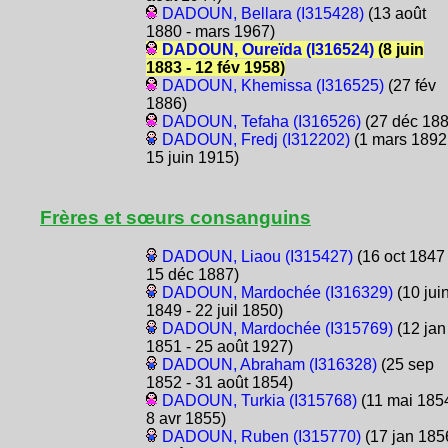
DADOUN, Bellara (I315428)
(13 août
1880 - mars 1967)
DADOUN, Oureïda (I316524)
(8 juin
1883 - 12 fév 1958)
DADOUN, Khemissa (I316525)
(27 fév
1886)
DADOUN, Tefaha (I316526)
(27 déc 188
DADOUN, Fredj (I312202)
(1 mars 1892
15 juin 1915)
Frères et sœurs consanguins
DADOUN, Liaou (I315427)
(16 oct 1847 
15 déc 1887)
DADOUN, Mardochée (I316329)
(10 jui
1849 - 22 juil 1850)
DADOUN, Mardochée (I315769)
(12 jan
1851 - 25 août 1927)
DADOUN, Abraham (I316328)
(25 sep
1852 - 31 août 1854)
DADOUN, Turkia (I315768)
(11 mai 1854
8 avr 1855)
DADOUN, Ruben (I315770)
(17 jan 185