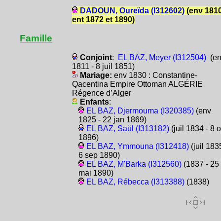
DADOUN, Oureïda (I312602)
(env 1810
ent 1872 et 1890)
Famille
Conjoint
:
EL BAZ, Meyer (I312504)
(en
1811 - 8 juil 1851)
Mariage:
env 1830 : Constantine-
Qacentina Empire Ottoman ALGÉRIE
Régence d’Alger
Enfants
:
EL BAZ, Djermouma (I320385)
(env
1825 - 22 jan 1869)
EL BAZ, Saül (I313182)
(juil 1834 - 8 o
1896)
EL BAZ, Ymmouna (I312418)
(juil 183
6 sep 1890)
EL BAZ, M'Barka (I312560)
(1837 - 25
mai 1890)
EL BAZ, Rébecca (I313388)
(1838)