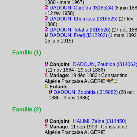
1880 - mars 1967)
DADOUN, Oureïda (I316524)
(8 juin 18
- 12 fév 1958)
DADOUN, Khemissa (I316525)
(27 fév
1886)
DADOUN, Tefaha (I316526)
(27 déc 188
DADOUN, Fredj (I312202)
(1 mars 1892
15 juin 1915)
Famille (1)
Conjoint
:
DADOUN, Zoubida (I314062
(11 nov 1864 - 29 oct 1886)
Mariage:
19 déc 1883 : Constantine
Algérie Française ALGÉRIE
Enfants
:
DADOUN, Zoubida (I315082)
(28 oct
1886 - 3 nov 1886)
Famille (2)
Conjoint
:
HALIMI, Zaïna (I314450)
Mariage:
11 sep 1903 : Constantine
Algérie Française ALGÉRIE