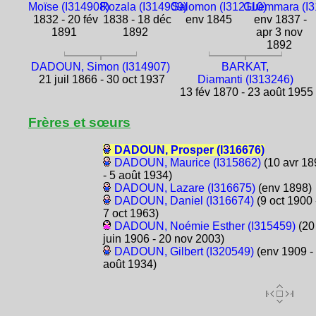
Moïse (I314908)
Rozala (I314909)
Salomon (I312110)
Guemmara (I3
1832 - 20 fév
1838 - 18 déc
env 1845
env 1837 -
1891
1892
apr 3 nov
1892
DADOUN, Simon (I314907)
BARKAT,
21 juil 1866 - 30 oct 1937
Diamanti (I313246)
13 fév 1870 - 23 août 1955
Frères et sœurs
DADOUN, Prosper (I316676)
DADOUN, Maurice (I315862)
(10 avr 18
- 5 août 1934)
DADOUN, Lazare (I316675)
(env 1898)
DADOUN, Daniel (I316674)
(9 oct 1900 
7 oct 1963)
DADOUN, Noémie Esther (I315459)
(20
juin 1906 - 20 nov 2003)
DADOUN, Gilbert (I320549)
(env 1909 -
août 1934)