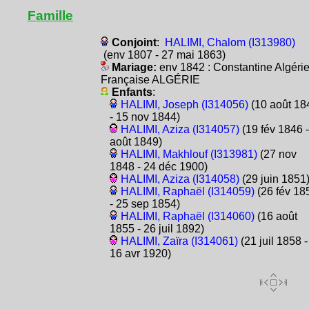
Famille
Conjoint
:
HALIMI, Chalom (I313980)
(env 1807 - 27 mai 1863)
Mariage:
env 1842 : Constantine Algéri
Française ALGÉRIE
Enfants
:
HALIMI, Joseph (I314056)
(10 août 18
- 15 nov 1844)
HALIMI, Aziza (I314057)
(19 fév 1846 -
août 1849)
HALIMI, Makhlouf (I313981)
(27 nov
1848 - 24 déc 1900)
HALIMI, Aziza (I314058)
(29 juin 1851
HALIMI, Raphaël (I314059)
(26 fév 18
- 25 sep 1854)
HALIMI, Raphaël (I314060)
(16 août
1855 - 26 juil 1892)
HALIMI, Zaïra (I314061)
(21 juil 1858 -
16 avr 1920)