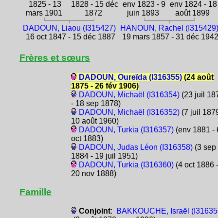
1825 - 13
1828 - 15 déc
env 1823 - 9
env 1824 - 18
mars 1901
1872
juin 1893
août 1899
DADOUN, Liaou (I315427)
HANOUN, Rachel (I315429
16 oct 1847 - 15 déc 1887
19 mars 1857 - 31 déc 194
Frères et sœurs
DADOUN, Oureïda (I316355)
(24 août
1875 - 26 fév 1906)
DADOUN, Michaël (I316354)
(23 juil 18
- 18 sep 1878)
DADOUN, Michaël (I316352)
(7 juil 1879
10 août 1960)
DADOUN, Turkia (I316357)
(env 1881 - 
oct 1883)
DADOUN, Judas Léon (I316358)
(3 sep
1884 - 19 juil 1951)
DADOUN, Turkia (I316360)
(4 oct 1886 
20 nov 1888)
Famille
Conjoint
:
BAKKOUCHE, Israël (I31635