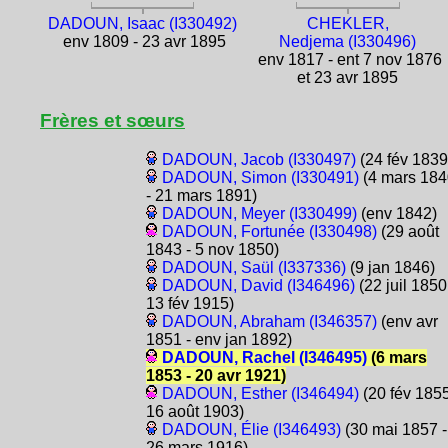
DADOUN, Isaac (I330492)
CHEKLER,
env 1809 - 23 avr 1895
Nedjema (I330496)
env 1817 - ent 7 nov 1876
et 23 avr 1895
Frères et sœurs
DADOUN, Jacob (I330497)
(24 fév 1839
DADOUN, Simon (I330491)
(4 mars 184
- 21 mars 1891)
DADOUN, Meyer (I330499)
(env 1842)
DADOUN, Fortunée (I330498)
(29 août
1843 - 5 nov 1850)
DADOUN, Saül (I337336)
(9 jan 1846)
DADOUN, David (I346496)
(22 juil 1850
13 fév 1915)
DADOUN, Abraham (I346357)
(env avr
1851 - env jan 1892)
DADOUN, Rachel (I346495)
(6 mars
1853 - 20 avr 1921)
DADOUN, Esther (I346494)
(20 fév 1855
16 août 1903)
DADOUN, Élie (I346493)
(30 mai 1857 -
26 mars 1916)