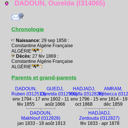
DADOUN, Oureïda (I314065)
Chronologie
Naissance:
29 sep 1858 :
Constantine Algérie Française
ALGÉRIE
Décès:
27 fév 1869 :
Constantine Algérie Française
ALGÉRIE
Parents et grand-parents
DADOUN,
GUEDJ,
HADJADJ,
AMRAM,
Ruben (I312513)
Oureïda (I312550)
Khalfa (I312828)
Rébecca (I31
env 1794 - 17
env 1802 - 11
env 1796 - 15
env 1814 - 19
fév 1855
août 1866
oct 1868
déc 1859
DADOUN,
HADJADJ,
Makhlouf (I312826)
Zerdouda (I312827)
jan 1833 - 18 août 1913
fév 1833 - apr 1878