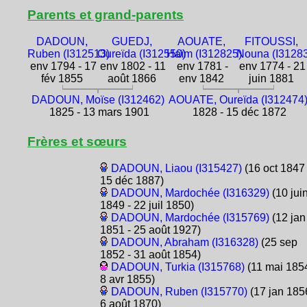
Parents et grand-parents
DADOUN,
GUEDJ,
AOUATE,
FITOUSSI,
Ruben (I312513)
Oureïda (I312550)
Haïm (I312825)
Nouna (I3128
env 1794 - 17
env 1802 - 11
env 1781 -
env 1774 - 21
fév 1855
août 1866
env 1842
juin 1881
DADOUN, Moïse (I312462)
AOUATE, Oureïda (I312474
1825 - 13 mars 1901
1828 - 15 déc 1872
Frères et sœurs
DADOUN, Liaou (I315427)
(16 oct 1847 
15 déc 1887)
DADOUN, Mardochée (I316329)
(10 jui
1849 - 22 juil 1850)
DADOUN, Mardochée (I315769)
(12 jan
1851 - 25 août 1927)
DADOUN, Abraham (I316328)
(25 sep
1852 - 31 août 1854)
DADOUN, Turkia (I315768)
(11 mai 1854
8 avr 1855)
DADOUN, Ruben (I315770)
(17 jan 185
6 août 1870)