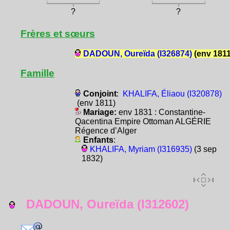
?
?
Frères et sœurs
DADOUN, Oureïda (I326874)
(env 1811
Famille
Conjoint
:
KHALIFA, Éliaou (I320878)
(env 1811)
Mariage:
env 1831 : Constantine-
Qacentina Empire Ottoman ALGÉRIE
Régence d’Alger
Enfants
:
KHALIFA, Myriam (I316935)
(3 sep
1832)
DADOUN, Oureïda (I312602)