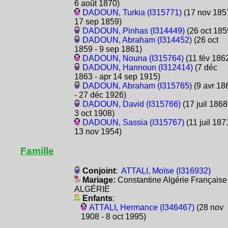
6 août 1870)
DADOUN, Turkia (I315771)
(17 nov 1857
17 sep 1859)
DADOUN, Pinhas (I314449)
(26 oct 185
DADOUN, Abraham (I314452)
(26 oct
1859 - 9 sep 1861)
DADOUN, Nouna (I315764)
(11 fév 186
DADOUN, Hannoun (I312414)
(7 déc
1863 - apr 14 sep 1915)
DADOUN, Abraham (I315765)
(9 avr 18
- 27 déc 1926)
DADOUN, David (I315766)
(17 juil 1868
3 oct 1908)
DADOUN, Sassia (I315767)
(11 juil 187
13 nov 1954)
Famille
Conjoint
:
ATTALI, Moïse (I316932)
Mariage:
Constantine Algérie Française
ALGÉRIE
Enfants
:
ATTALI, Hermance (I346467)
(28 nov
1908 - 8 oct 1995)