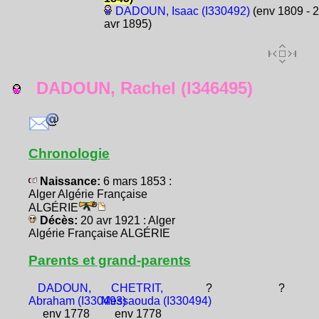
DADOUN, Isaac (I330492)
(env 1809 - 
avr 1895)
DADOUN, Rachel (I346495)
Chronologie
Naissance:
6 mars 1853 :
Alger Algérie Française
ALGÉRIE
Décès:
20 avr 1921 : Alger
Algérie Française ALGÉRIE
Parents et grand-parents
DADOUN,
CHETRIT,
?
?
Abraham (I330493)
Messaouda (I330494)
env 1778
env 1778