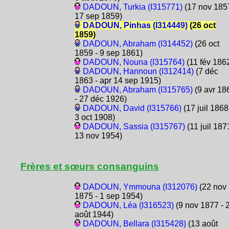
DADOUN, Turkia (I315771)
(17 nov 1857
17 sep 1859)
DADOUN, Pinhas (I314449)
(26 oct
1859)
DADOUN, Abraham (I314452)
(26 oct
1859 - 9 sep 1861)
DADOUN, Nouna (I315764)
(11 fév 186
DADOUN, Hannoun (I312414)
(7 déc
1863 - apr 14 sep 1915)
DADOUN, Abraham (I315765)
(9 avr 18
- 27 déc 1926)
DADOUN, David (I315766)
(17 juil 1868
3 oct 1908)
DADOUN, Sassia (I315767)
(11 juil 187
13 nov 1954)
Frères et sœurs consanguins
DADOUN, Ymmouna (I312076)
(22 nov
1875 - 1 sep 1954)
DADOUN, Léa (I316523)
(9 nov 1877 - 
août 1944)
DADOUN, Bellara (I315428)
(13 août