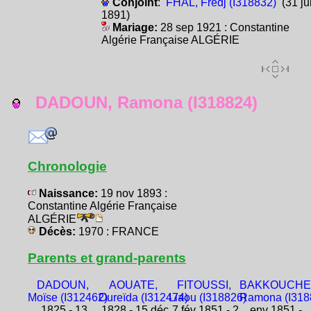
Conjoint
:
FHAL, Fredj (I318832)
(31 jui
1891)
Mariage:
28 sep 1921 : Constantine
Algérie Française ALGÉRIE
DADOUN, Ramona (I318824)
Chronologie
Naissance:
19 nov 1893 :
Constantine Algérie Française
ALGÉRIE
Décès:
1970 : FRANCE
Parents et grand-parents
DADOUN,
AOUATE,
FITOUSSI,
BAKKOUCHE
Moïse (I312462)
Oureïda (I312474)
Liaou (I318826)
Ramona (I318
1825 - 13
1828 - 15 déc
7 fév 1851 - 2
env 1851 -