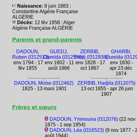
Naissance:
8 juin 1883 :
Constantine Algérie Française
ALGÉRIE
Décès:
12 fév 1958 : Alger
Algérie Française ALGÉRIE
Parents et grand-parents
DADOUN,
GUEDJ,
ZERBIB,
GHARBI,
Ruben (I312513)
Oureïda (I312550)
Fredj (I312938)
Oureïda (I312
env 1794 - 17
env 1802 - 11
env 1828 - 17
env 1830 -
fév 1855
août 1866
oct 1867
apr 23 déc
1874
DADOUN, Moïse (I312462)
ZERBIB, Hadjila (I312075)
1825 - 13 mars 1901
13 oct 1855 - apr 26 juin
1907
Frères et sœurs
DADOUN, Ymmouna (I312076)
(22 nov
1875 - 1 sep 1954)
DADOUN, Léa (I316523)
(9 nov 1877 - 
août 1944)