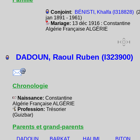
Conjoint
:
BÉNISTI, Khalfa (I318828)
(
jan 1891 - 1961)
Mariage:
13 déc 1916 : Constantine
Algérie Française ALGÉRIE
DADOUN, Raoul Ruben (I323900)
Chronologie
Naissance:
Constantine
Algérie Française ALGÉRIE
Profession:
Trésorier
(Guizbar)
Parents et grand-parents
DADOUN,
BARKAT,
HALIMI,
BITON,