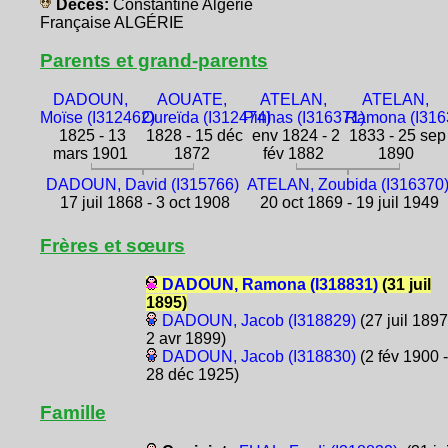
Décès:
Constantine Algérie
Française ALGÉRIE
Parents et grand-parents
DADOUN,
AOUATE,
ATELAN,
ATELAN,
Moïse (I312462)
Oureïda (I312474)
Pinhas (I316371)
Ramona (I316
1825 - 13
1828 - 15 déc
env 1824 - 2
1833 - 25 sep
mars 1901
1872
fév 1882
1890
DADOUN, David (I315766)
ATELAN, Zoubida (I316370
17 juil 1868 - 3 oct 1908
20 oct 1869 - 19 juil 1949
Frères et sœurs
DADOUN, Ramona (I318831)
(31 juil
1895)
DADOUN, Jacob (I318829)
(27 juil 1897
2 avr 1899)
DADOUN, Jacob (I318830)
(2 fév 1900 -
28 déc 1925)
Famille