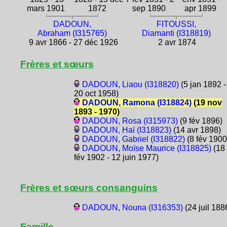
mars 1901
1872
sep 1890
apr 1899
DADOUN,
FITOUSSI,
Abraham (I315765)
Diamanti (I318819)
9 avr 1866 - 27 déc 1926
2 avr 1874
Frères et sœurs
DADOUN, Liaou (I318820)
(5 jan 1892 -
20 oct 1958)
DADOUN, Ramona (I318824)
(19 nov
1893 - 1970)
DADOUN, Rosa (I315973)
(9 fév 1896)
DADOUN, Haï (I318823)
(14 avr 1898)
DADOUN, Gabriel (I318822)
(8 fév 1900
DADOUN, Moïse Maurice (I318825)
(18
fév 1902 - 12 juin 1977)
Frères et sœurs consanguins
DADOUN, Nouna (I316353)
(24 juil 188
Famille