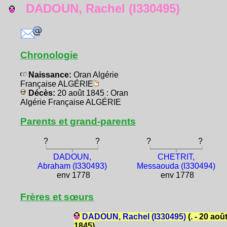
DADOUN, Rachel (I330495)
Chronologie
Naissance:
Oran Algérie
Française ALGÉRIE
Décès:
20 août 1845 : Oran
Algérie Française ALGÉRIE
Parents et grand-parents
?
?
?
?
DADOUN,
CHETRIT,
Abraham (I330493)
Messaouda (I330494)
env 1778
env 1778
Frères et sœurs
DADOUN, Rachel (I330495)
(. - 20 aoû
1845)