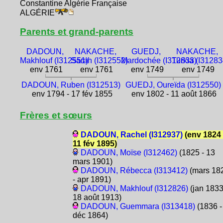
Constantine Algérie Française
ALGÉRIE
Parents et grand-parents
DADOUN,
NAKACHE,
GUEDJ,
NAKACHE,
Makhlouf (I312551)
Sarah (I312552)
Mardochée (I312833)
Turkia (I31283
env 1761
env 1761
env 1749
env 1749
DADOUN, Ruben (I312513)
GUEDJ, Oureïda (I312550)
env 1794 - 17 fév 1855
env 1802 - 11 août 1866
Frères et sœurs
DADOUN, Rachel (I312937)
(env 1824 
11 fév 1895)
DADOUN, Moïse (I312462)
(1825 - 13
mars 1901)
DADOUN, Rébecca (I313412)
(mars 18
- apr 1891)
DADOUN, Makhlouf (I312826)
(jan 1833
18 août 1913)
DADOUN, Guemmara (I313418)
(1836 -
déc 1864)