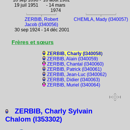
19 juil 1951
- 14 mars
1974
ZERBIB, Robert
CHEMLA, Mady (I340057)
Jacob (I340056)
30 sep 1924 - 14 déc 2001
Frères et sœurs
ZERBIB, Charly (I340058)
ZERBIB, Alain (I340059)
ZERBIB, Chantal (I340060)
ZERBIB, Patrick (I340061)
ZERBIB, Jean-Luc (I340062)
ZERBIB, Didier (I340063)
ZERBIB, Muriel (I340064)
ZERBIB, Charly Sylvain
Chalom (I353302)