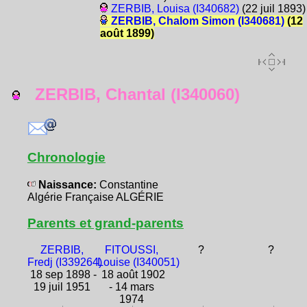
ZERBIB, Louisa (I340682)
(22 juil 1893)
ZERBIB, Chalom Simon (I340681)
(12
août 1899)
ZERBIB, Chantal (I340060)
Chronologie
Naissance:
Constantine
Algérie Française ALGÉRIE
Parents et grand-parents
ZERBIB,
FITOUSSI,
?
?
Fredj (I339264)
Louise (I340051)
18 sep 1898 -
18 août 1902
19 juil 1951
- 14 mars
1974