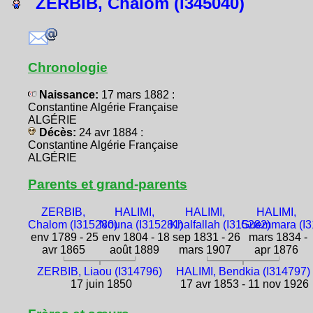
ZERBIB, Chalom (I345040)
Chronologie
Naissance:
17 mars 1882 :
Constantine Algérie Française
ALGÉRIE
Décès:
24 avr 1884 :
Constantine Algérie Française
ALGÉRIE
Parents et grand-parents
ZERBIB,
HALIMI,
HALIMI,
HALIMI,
Chalom (I315280)
Nouna (I315281)
Khalfallah (I315282)
Guemmara (I3
env 1789 - 25
env 1804 - 18
sep 1831 - 26
mars 1834 -
avr 1865
août 1889
mars 1907
apr 1876
ZERBIB, Liaou (I314796)
HALIMI, Bendkia (I314797)
17 juin 1850
17 avr 1853 - 11 nov 1926