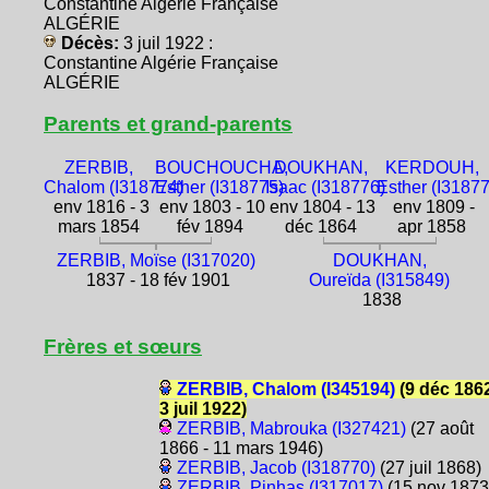
Constantine Algérie Française
ALGÉRIE
Décès:
3 juil 1922 :
Constantine Algérie Française
ALGÉRIE
Parents et grand-parents
ZERBIB,
BOUCHOUCHA,
DOUKHAN,
KERDOUH,
Chalom (I318774)
Esther (I318775)
Isaac (I318776)
Esther (I3187
env 1816 - 3
env 1803 - 10
env 1804 - 13
env 1809 -
mars 1854
fév 1894
déc 1864
apr 1858
ZERBIB, Moïse (I317020)
DOUKHAN,
1837 - 18 fév 1901
Oureïda (I315849)
1838
Frères et sœurs
ZERBIB, Chalom (I345194)
(9 déc 1862
3 juil 1922)
ZERBIB, Mabrouka (I327421)
(27 août
1866 - 11 mars 1946)
ZERBIB, Jacob (I318770)
(27 juil 1868)
ZERBIB, Pinhas (I317017)
(15 nov 1873