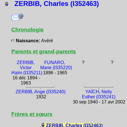
ZERBIB, Charles (I352463)
Chronologie
Naissance:
Avéré
Parents et grand-parents
ZERBIB,
FUNARO,
?
?
Victor
Marie (I335220)
Haïm (I335211)
1896 - 1965
16 déc 1894 -
1963
ZERBIB, Ange (I335240)
YAÏCH, Nelly
1932
Esther (I335241)
30 sep 1940 - 17 avr 2002
Frères et sœurs
ZERBIB, Charles (I352463)