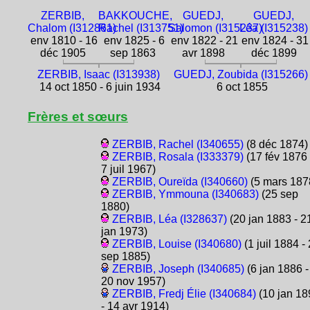
ZERBIB,
BAKKOUCHE,
GUEDJ,
GUEDJ,
Chalom (I312861)
Rachel (I313751)
Salomon (I315237)
Léa (I315238)
env 1810 - 16
env 1825 - 6
env 1822 - 21
env 1824 - 31
déc 1905
sep 1863
avr 1898
déc 1899
ZERBIB, Isaac (I313938)
GUEDJ, Zoubida (I315266)
14 oct 1850 - 6 juin 1934
6 oct 1855
Frères et sœurs
ZERBIB, Rachel (I340655)
(8 déc 1874)
ZERBIB, Rosala (I333379)
(17 fév 1876 
7 juil 1967)
ZERBIB, Oureïda (I340660)
(5 mars 187
ZERBIB, Ymmouna (I340683)
(25 sep
1880)
ZERBIB, Léa (I328637)
(20 jan 1883 - 2
jan 1973)
ZERBIB, Louise (I340680)
(1 juil 1884 -
sep 1885)
ZERBIB, Joseph (I340685)
(6 jan 1886 -
20 nov 1957)
ZERBIB, Fredj Élie (I340684)
(10 jan 18
- 14 avr 1914)