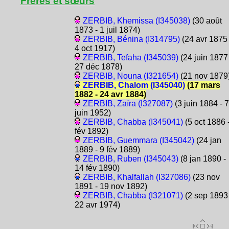
Frères et sœurs
ZERBIB, Khemissa (I345038)
(30 août
1873 - 1 juil 1874)
ZERBIB, Bénina (I314795)
(24 avr 1875 
4 oct 1917)
ZERBIB, Tefaha (I345039)
(24 juin 1877 
27 déc 1878)
ZERBIB, Nouna (I321654)
(21 nov 1879
ZERBIB, Chalom (I345040)
(17 mars
1882 - 24 avr 1884)
ZERBIB, Zaïra (I327087)
(3 juin 1884 - 7
juin 1952)
ZERBIB, Chabba (I345041)
(5 oct 1886 
fév 1892)
ZERBIB, Guemmara (I345042)
(24 jan
1889 - 9 fév 1889)
ZERBIB, Ruben (I345043)
(8 jan 1890 -
14 fév 1890)
ZERBIB, Khalfallah (I327086)
(23 nov
1891 - 19 nov 1892)
ZERBIB, Chabba (I321071)
(2 sep 1893 
22 avr 1974)