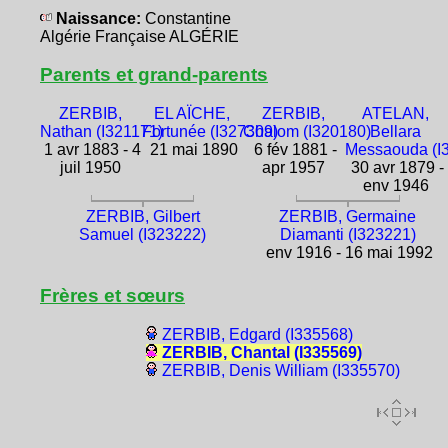
Naissance:
Constantine
Algérie Française ALGÉRIE
Parents et grand-parents
ZERBIB,
EL AÏCHE,
ZERBIB,
ATELAN,
Nathan (I321171)
Fortunée (I327309)
Chalom (I320180)
Bellara
1 avr 1883 - 4
21 mai 1890
6 fév 1881 -
Messaouda (I
juil 1950
apr 1957
30 avr 1879 -
env 1946
ZERBIB, Gilbert
ZERBIB, Germaine
Samuel (I323222)
Diamanti (I323221)
env 1916 - 16 mai 1992
Frères et sœurs
ZERBIB, Edgard (I335568)
ZERBIB, Chantal (I335569)
ZERBIB, Denis William (I335570)