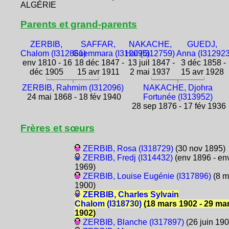
ALGÉRIE
Parents et grand-parents
ZERBIB,
SAFFAR,
NAKACHE,
GUEDJ,
Chalom (I312861)
Guemmara (I312095)
Haï (I312759)
Anna (I312923
env 1810 - 16
18 déc 1847 -
13 juil 1847 -
3 déc 1858 -
déc 1905
15 avr 1911
2 mai 1937
15 avr 1928
ZERBIB, Rahmim (I312096)
NAKACHE, Djohra
24 mai 1868 - 18 fév 1940
Fortunée (I313952)
28 sep 1876 - 17 fév 1936
Frères et sœurs
ZERBIB, Rosa (I318729)
(30 nov 1895)
ZERBIB, Fredj (I314432)
(env 1896 - en
1969)
ZERBIB, Louise Eugénie (I317896)
(8 m
1900)
ZERBIB, Charles Sylvain
Chalom (I318730)
(18 mars 1902 - 29 ma
1902)
ZERBIB, Blanche (I317897)
(26 juin 190