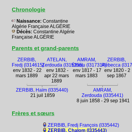
Chronologie
Naissance:
Constantine
Algérie Française ALGÉRIE
Décès:
Constantine Algérie
Française ALGÉRIE
Parents et grand-parents
ZERBIB,
ATELAN,
AMRAM,
ZERBIB,
Fredj (I314615)
Zerdouda (I315255)
Éliaou (I317314)
Rébecca (I31
env 1832 - 22
env 1832 -
env 1817 - 17
env 1820 - 2
mars 1889
apr 22 mars
mars 1883
sep 1867
1889
ZERBIB, Haïm (I335440)
AMRAM,
21 juil 1859
Zerdouda (I335441)
8 juin 1858 - 29 sep 1941
Frères et sœurs
ZERBIB, Fredj François (I335442)
ZERBIB, Chalom (I335443)