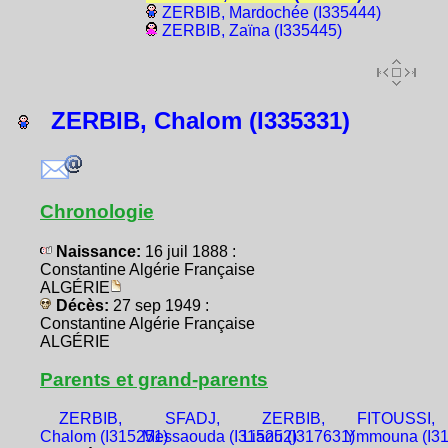
ZERBIB, Mardochée (I335444)
ZERBIB, Zaïna (I335445)
ZERBIB, Chalom (I335331)
Chronologie
Naissance:
16 juil 1888 :
Constantine Algérie Française
ALGÉRIE
Décès:
27 sep 1949 :
Constantine Algérie Française
ALGÉRIE
Parents et grand-parents
ZERBIB,
SFADJ,
ZERBIB,
FITOUSSI,
Chalom (I315251)
Messaouda (I315252)
Liaou (I317631)
Ymmouna (I31