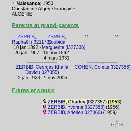
Naissance:
1953 :
Constantine Algérie Française
ALGÉRIE
Parents et grand-parents
ZERBIB,
ZERBIB,
?
?
Raphaël (I321173)
Zoubida
18 jan 1892 -
Marguerite (I327336)
26 jan 1967
16 nov 1892 -
4 mars 1931
ZERBIB, Georges Khalfa
COHEN, Colette (I327356)
David (I327355)
2 jan 1923 - 5 nov 2006
Frères et sœurs
ZERBIB, Charley (I327357)
(1953)
ZERBIB, Yvonne (I327358)
(1956)
ZERBIB, Arielle (I327360)
(1959)