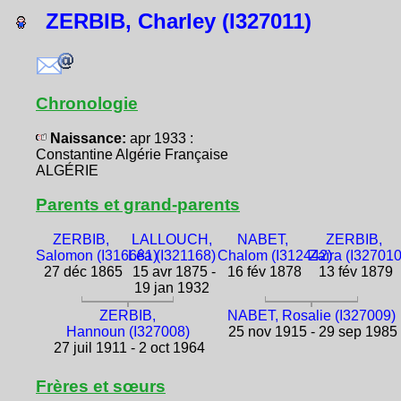
ZERBIB, Charley (I327011)
Chronologie
Naissance:
apr 1933 :
Constantine Algérie Française
ALGÉRIE
Parents et grand-parents
ZERBIB,
LALLOUCH,
NABET,
ZERBIB,
Salomon (I316681)
Léa (I321168)
Chalom (I312442)
Zaïra (I327010
27 déc 1865
15 avr 1875 -
16 fév 1878
13 fév 1879
19 jan 1932
ZERBIB,
NABET, Rosalie (I327009)
Hannoun (I327008)
25 nov 1915 - 29 sep 1985
27 juil 1911 - 2 oct 1964
Frères et sœurs