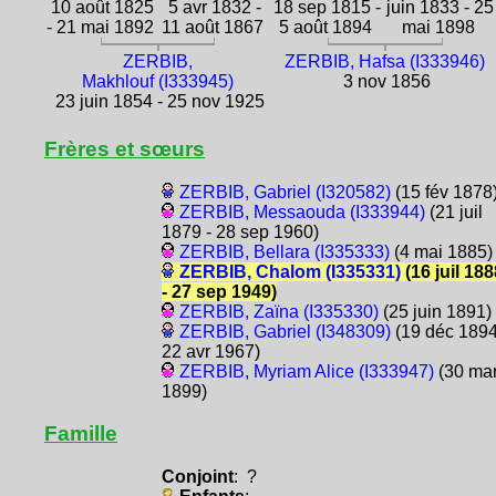
10 août 1825
5 avr 1832 -
18 sep 1815 -
juin 1833 - 25
- 21 mai 1892
11 août 1867
5 août 1894
mai 1898
ZERBIB,
ZERBIB, Hafsa (I333946)
Makhlouf (I333945)
3 nov 1856
23 juin 1854 - 25 nov 1925
Frères et sœurs
ZERBIB, Gabriel (I320582)
(15 fév 1878
ZERBIB, Messaouda (I333944)
(21 juil
1879 - 28 sep 1960)
ZERBIB, Bellara (I335333)
(4 mai 1885)
ZERBIB, Chalom (I335331)
(16 juil 188
- 27 sep 1949)
ZERBIB, Zaïna (I335330)
(25 juin 1891)
ZERBIB, Gabriel (I348309)
(19 déc 1894
22 avr 1967)
ZERBIB, Myriam Alice (I333947)
(30 ma
1899)
Famille
Conjoint
: ?