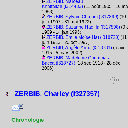
ZERBIB, Marceau
Khalfallah (I314433)
(11 août 1905 - 16 ma
1988)
ZERBIB, Sylvain Chalom (I317899)
(10
juin 1907 - 31 mai 1922)
ZERBIB, Suzanne Hadjila (I317898)
(9 
1909 - 14 jan 1993)
ZERBIB, Émile Moïse Haï (I318728)
(11
juin 1913 - 20 oct 1997)
ZERBIB, Angèle Anna (I318731)
(5 avr
1915 - 5 mars 2002)
ZERBIB, Madeleine Guemmara
Bacca (I318727)
(18 sep 1918 - 28 déc
2006)
ZERBIB, Charley (I327357)
Chronologie