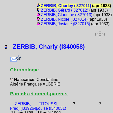
ZERBIB, Charley (I327011)
(apr 1933)
ZERBIB, Gérard (I327012)
(apr 1933)
ZERBIB, Claudine (I327013)
(apr 1933)
ZERBIB, Nicole (I327014)
(apr 1933)
ZERBIB, Josiane (I327016)
(apr 1933)
ZERBIB, Charly (I340058)
Chronologie
Naissance:
Constantine
Algérie Française ALGÉRIE
Parents et grand-parents
ZERBIB,
FITOUSSI,
?
?
Fredj (I339264)
Louise (I340051)
18 sep 1898 -
18 août 1902