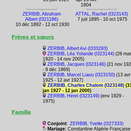
1904
ZERBIB, Abraham
ATTAL, Rachel (I323143)
Albert (I321186)
7 juil 1895 - 10 oct 1975
10 déc 1892 - 12 oct 1930
Frères et sœurs
ZERBIB, Albert Avi (I333293)
ZERBIB, Léa Yolande (I323144)
(26 ma
1920 - 14 nov 2005)
ZERBIB, Jacques (I323146)
(21 nov 19
- 9 déc 1969)
ZERBIB, Marcel Liaou (I323150)
(13 avr
1925 - 12 avr 1927)
ZERBIB, Charles Chalom (I323148)
(3
jan 1927 - 12 jan 2000)
ZERBIB, Henri (I323149)
(env 1929 -
1975)
Famille
Conjoint
:
ZERBIB, Yvette (I327333)
Mariage:
Constantine Algérie Française