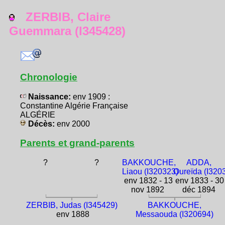
ZERBIB, Claire
Guemmara (I345428)
Chronologie
Naissance:
env 1909 :
Constantine Algérie Française
ALGÉRIE
Décès:
env 2000
Parents et grand-parents
?
?
BAKKOUCHE,
ADDA,
Liaou (I320323)
Oureïda (I320
env 1832 - 13
env 1833 - 30
nov 1892
déc 1894
ZERBIB, Judas (I345429)
BAKKOUCHE,
env 1888
Messaouda (I320694)