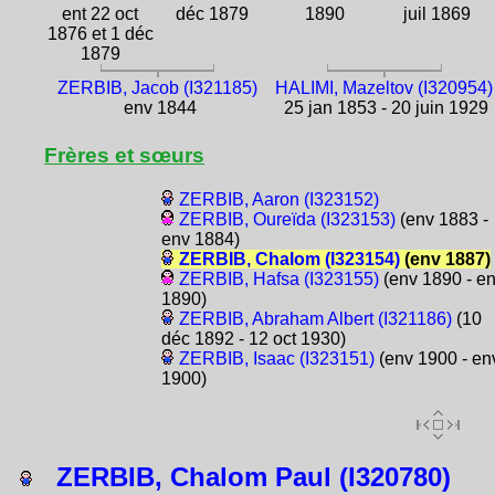
ent 22 oct
déc 1879
1890
juil 1869
1876 et 1 déc
1879
ZERBIB, Jacob (I321185)
HALIMI, Mazeltov (I320954)
env 1844
25 jan 1853 - 20 juin 1929
Frères et sœurs
ZERBIB, Aaron (I323152)
ZERBIB, Oureïda (I323153)
(env 1883 -
env 1884)
ZERBIB, Chalom (I323154)
(env 1887)
ZERBIB, Hafsa (I323155)
(env 1890 - e
1890)
ZERBIB, Abraham Albert (I321186)
(10
déc 1892 - 12 oct 1930)
ZERBIB, Isaac (I323151)
(env 1900 - en
1900)
ZERBIB, Chalom Paul (I320780)