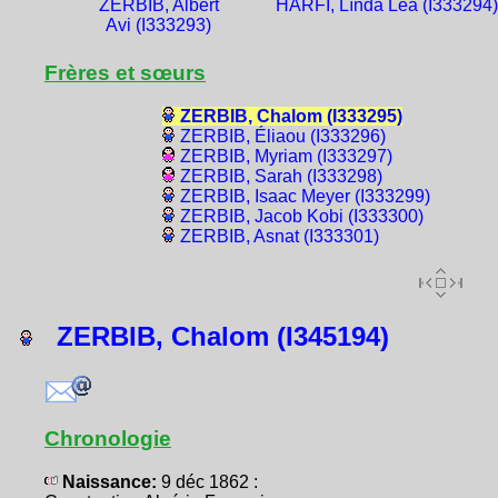
ZERBIB, Albert
HARFI, Lïnda Léa (I333294)
Avi (I333293)
Frères et sœurs
ZERBIB, Chalom (I333295)
ZERBIB, Éliaou (I333296)
ZERBIB, Myriam (I333297)
ZERBIB, Sarah (I333298)
ZERBIB, Isaac Meyer (I333299)
ZERBIB, Jacob Kobi (I333300)
ZERBIB, Asnat (I333301)
ZERBIB, Chalom (I345194)
Chronologie
Naissance:
9 déc 1862 :