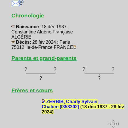
Chronologie
Naissance:
18 déc 1937 :
Constantine Algérie Française
ALGÉRIE
Décès:
28 fév 2024 : Paris
75012 Île-de-France FRANCE
Parents et grand-parents
?
?
?
?
?
?
Frères et sœurs
ZERBIB, Charly Sylvain
Chalom (I353302)
(18 déc 1937 - 28 fév
2024)