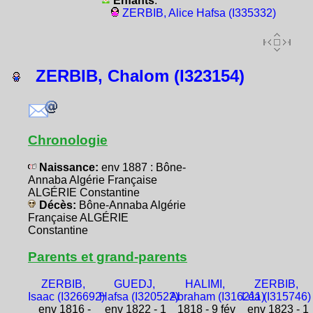
Enfants
:
ZERBIB, Alice Hafsa (I335332)
ZERBIB, Chalom (I323154)
Chronologie
Naissance:
env 1887 : Bône-
Annaba Algérie Française
ALGÉRIE Constantine
Décès:
Bône-Annaba Algérie
Française ALGÉRIE
Constantine
Parents et grand-parents
ZERBIB,
GUEDJ,
HALIMI,
ZERBIB,
Isaac (I326692)
Hafsa (I320522)
Abraham (I316211)
Léa (I315746)
env 1816 -
env 1822 - 1
1818 - 9 fév
env 1823 - 1