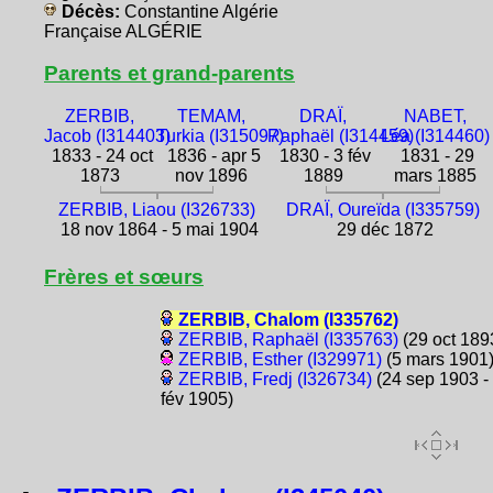
Décès:
Constantine Algérie
Française ALGÉRIE
Parents et grand-parents
ZERBIB,
TEMAM,
DRAÏ,
NABET,
Jacob (I314403)
Turkia (I315097)
Raphaël (I314459)
Léa (I314460)
1833 - 24 oct
1836 - apr 5
1830 - 3 fév
1831 - 29
1873
nov 1896
1889
mars 1885
ZERBIB, Liaou (I326733)
DRAÏ, Oureïda (I335759)
18 nov 1864 - 5 mai 1904
29 déc 1872
Frères et sœurs
ZERBIB, Chalom (I335762)
ZERBIB, Raphaël (I335763)
(29 oct 189
ZERBIB, Esther (I329971)
(5 mars 1901
ZERBIB, Fredj (I326734)
(24 sep 1903 -
fév 1905)