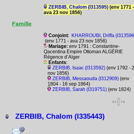
ZERBIB, Chalom (I313595)
(env 1771 -
ava 23 nov 1856)
Famille
Conjoint
:
KHARROUBI, Driffa (I313596
(env 1771 - ava 23 nov 1856)
Mariage:
env 1791 : Constantine-
Qacentina Empire Ottoman ALGÉRIE
Régence d’Alger
Enfants
:
ZERBIB, Isaac (I313592)
(env 1792 - 
nov 1856)
ZERBIB, Messaouda (I312909)
(env
1804 - 16 sep 1864)
ZERBIB, Sarah (I319751)
(env 1824)
ZERBIB, Chalom (I335443)