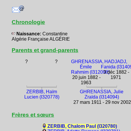
Chronologie
Naissance:
Constantine
Algérie Française ALGÉRIE
Parents et grand-parents
?
?
GHRENASSIA,
HADJADJ,
Émile
Fanida (I3140
Rahmim (I312098)
3 déc 1882 -
20 juin 1882 -
1971
1963
ZERBIB, Haïm
GHRENASSIA, Julie
Lucien (I320778)
Zraïda (I314094)
27 mars 1911 - 29 nov 200
Frères et sœurs
ZERBIB, Chalom Paul (I320780)