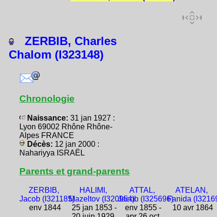
ZERBIB, Charles
Chalom (I323148)
Chronologie
Naissance:
31 jan 1927 :
Lyon 69002 Rhône Rhône-
Alpes FRANCE
Décès:
12 jan 2000 :
Nahariyya ISRAËL
Parents et grand-parents
ZERBIB,
HALIMI,
ATTAL,
ATELAN,
Jacob (I321185)
Mazeltov (I320954)
Jacob (I325696)
Fanida (I3216
env 1844
25 jan 1853 -
env 1855 -
10 avr 1864
20 juin 1929
apr 26 oct