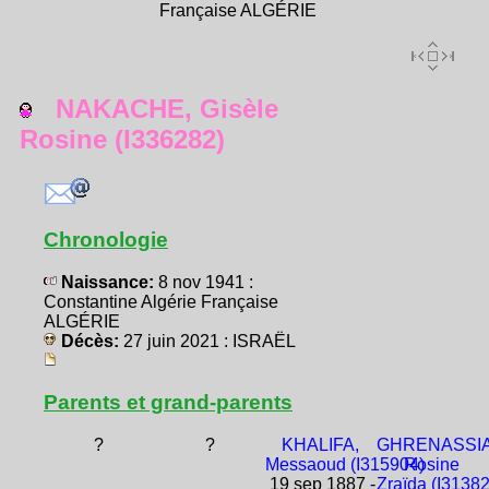
Française ALGÉRIE
NAKACHE, Gisèle
Rosine (I336282)
Chronologie
Naissance:
8 nov 1941 :
Constantine Algérie Française
ALGÉRIE
Décès:
27 juin 2021 : ISRAËL
Parents et grand-parents
?
?
KHALIFA,
GHRENASSIA
Messaoud (I315904)
Rosine
19 sep 1887 -
Zraïda (I3138