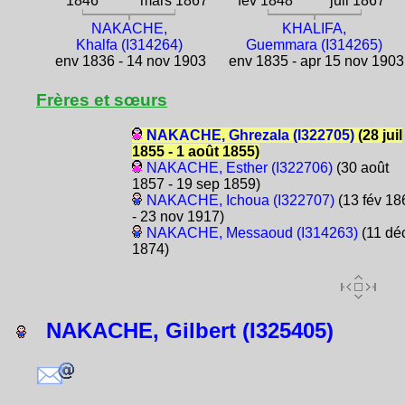
1846
mars 1867
fév 1848
juil 1867
NAKACHE,
KHALIFA,
Khalfa (I314264)
Guemmara (I314265)
env 1836 - 14 nov 1903
env 1835 - apr 15 nov 1903
Frères et sœurs
NAKACHE, Ghrezala (I322705)
(28 juil
1855 - 1 août 1855)
NAKACHE, Esther (I322706)
(30 août
1857 - 19 sep 1859)
NAKACHE, Ichoua (I322707)
(13 fév 18
- 23 nov 1917)
NAKACHE, Messaoud (I314263)
(11 dé
1874)
NAKACHE, Gilbert (I325405)