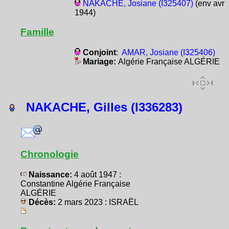
NAKACHE, Josiane (I325407)
(env avr
1944)
Famille
Conjoint
:
AMAR, Josiane (I325406)
Mariage:
Algérie Française ALGÉRIE
NAKACHE, Gilles (I336283)
Chronologie
Naissance:
4 août 1947 :
Constantine Algérie Française
ALGÉRIE
Décès:
2 mars 2023 : ISRAËL