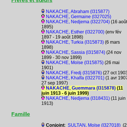
Frères et sœurs
NAKACHE, Abraham (I315877)
NAKACHE, Germaine (I327025)
NAKACHE, Nedjema (I322704)
(16 aoû
1895)
NAKACHE, Esther (I322700)
(env fév
1897 - 19 août 1898)
NAKACHE, Turkia (I315873)
(6 mars
1898)
NAKACHE, Sassia (I315874)
(24 nov
1899 - 30 nov 1899)
NAKACHE, Moïse (I315875)
(26 mai
1901)
NAKACHE, Fredj (I315876)
(27 oct 190
NAKACHE, Khalfa (I322701)
(1 avr 1907
27 sep 1997)
NAKACHE, Guemmara (I315878)
(11
juin 1913 - 6 juin 1999)
NAKACHE, Nedjema (I318431)
(11 juin
1913)
Famille
Conjoint
:
SULTAN, Moïse (I327018)
(2