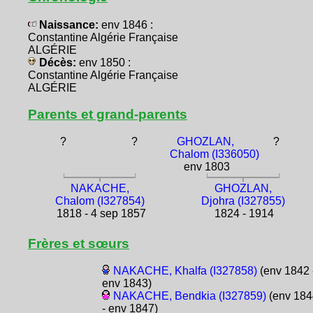
Naissance:
env 1846 :
Constantine Algérie Française
ALGÉRIE
Décès:
env 1850 :
Constantine Algérie Française
ALGÉRIE
Parents et grand-parents
?
?
GHOZLAN,
?
Chalom (I336050)
env 1803
NAKACHE,
GHOZLAN,
Chalom (I327854)
Djohra (I327855)
1818 - 4 sep 1857
1824 - 1914
Frères et sœurs
NAKACHE, Khalfa (I327858)
(env 1842 
env 1843)
NAKACHE, Bendkia (I327859)
(env 184
- env 1847)