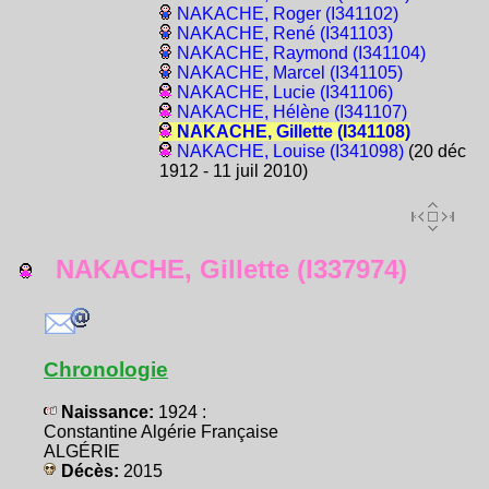
NAKACHE, Roger (I341102)
NAKACHE, René (I341103)
NAKACHE, Raymond (I341104)
NAKACHE, Marcel (I341105)
NAKACHE, Lucie (I341106)
NAKACHE, Hélène (I341107)
NAKACHE, Gillette (I341108)
NAKACHE, Louise (I341098)
(20 déc
1912 - 11 juil 2010)
NAKACHE, Gillette (I337974)
Chronologie
Naissance:
1924 :
Constantine Algérie Française
ALGÉRIE
Décès:
2015