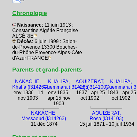
Chronologie
Naissance:
11 juin 1913 :
Constantine Algérie Française
ALGÉRIE
Décès:
6 juin 1999 : Salon-
de-Provence 13300 Bouches-
du-Rhône Provence-Alpes-Côte
d'Azur FRANCE
Parents et grand-parents
NAKACHE,
KHALIFA,
AOUIZERAT,
KHALIFA,
Khalfa (I314264)
Guemmara (I314265)
Fredj (I314100)
Guemmara (I3
env 1836 - 14
env 1835 -
1837 - apr 25
1843 - apr 25
nov 1903
apr 15 nov
oct 1902
oct 1902
1903
NAKACHE,
AOUIZERAT,
Messaoud (I314263)
Rosa (I314103)
11 déc 1874
15 juil 1871 - 10 juil 1934