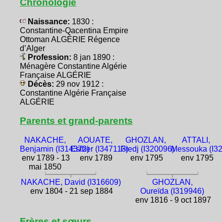
Chronologie
Naissance:
1830 :
Constantine-Qacentina Empire
Ottoman ALGÉRIE Régence
d’Alger
Profession:
8 jan 1890 :
Ménagère Constantine Algérie
Française ALGÉRIE
Décès:
29 nov 1912 :
Constantine Algérie Française
ALGÉRIE
Parents et grand-parents
NAKACHE,
AOUATE,
GHOZLAN,
ATTALI,
Benjamin (I314372)
Esther (I347113)
Fredj (I320096)
Messouka (I3
env 1789 - 13
env 1789
env 1795
env 1795
mai 1850
NAKACHE, David (I316609)
GHOZLAN,
env 1804 - 21 sep 1884
Oureïda (I319946)
env 1816 - 9 oct 1897
Frères et sœurs