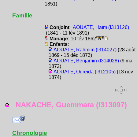
1851)
Famille
Conjoint
:
AOUATE, Haïm (I313126)
(1841 - 11 fév 1891)
Mariage:
10 fév 1862
Enfants
:
AOUATE, Rahmim (I314027)
(28 août
1869 - 15 déc 1873)
AOUATE, Benjamin (I314028)
(9 mai
1872)
AOUATE, Oureïda (I312105)
(13 nov
1874)
NAKACHE, Guemmara (I313097)
Chronologie