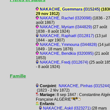
NAKACHE, Guemmara (I315245)
(1830
29 nov 1912)
NAKACHE, Rachel (I320098)
(1836 - 2
août 1867)
NAKACHE, Myriam (I344829)
(27 août
1838 - 8 août 1924)
NAKACHE, Raphaël (I312817)
(13 juil
1844 - apr 1907)
NAKACHE, Ymmouna (I344828)
(14 juil
1849 - 18 mars 1876)
NAKACHE, Bendkia (I320095)
(21 août
1853)
NAKACHE, Fredj (I312674)
(25 août 18
- 8 août 1924)
Famille
Conjoint
:
NAKACHE, Pinhas (I315244
(1823 - 2 fév 1872)
Mariage:
8 sep 1847 : Constantine Algér
Française ALGÉRIE
Enfants
:
NAKACHE, Askil (I323271)
(28 mars