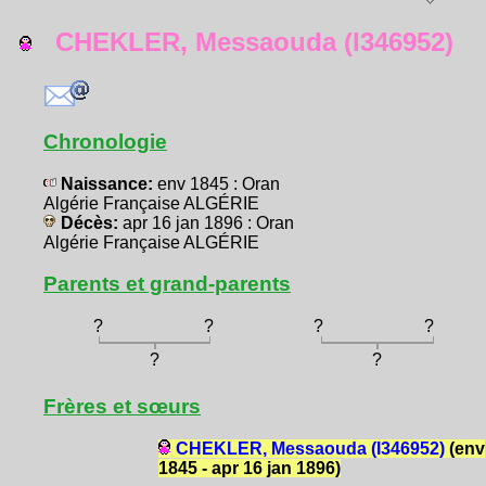
CHEKLER, Messaouda (I346952)
Chronologie
Naissance:
env 1845 : Oran
Algérie Française ALGÉRIE
Décès:
apr 16 jan 1896 : Oran
Algérie Française ALGÉRIE
Parents et grand-parents
?
?
?
?
?
?
Frères et sœurs
CHEKLER, Messaouda (I346952)
(env
1845 - apr 16 jan 1896)