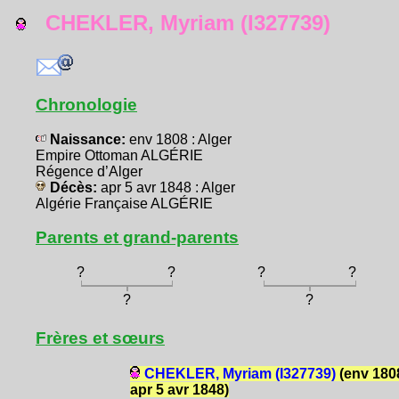
CHEKLER, Myriam (I327739)
Chronologie
Naissance:
env 1808 : Alger
Empire Ottoman ALGÉRIE
Régence d’Alger
Décès:
apr 5 avr 1848 : Alger
Algérie Française ALGÉRIE
Parents et grand-parents
?
?
?
?
?
?
Frères et sœurs
CHEKLER, Myriam (I327739)
(env 1808
apr 5 avr 1848)