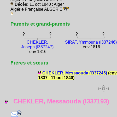
Décès:
11 oct 1840 : Alger
Algérie Française ALGÉRIE
Parents et grand-parents
?
?
?
?
CHEKLER,
SIRAT, Ymmouna (I337246)
Joseph (I337247)
env 1816
env 1816
Frères et sœurs
CHEKLER, Messaouda (I337245)
(env
1837 - 11 oct 1840)
CHEKLER, Messaouda (I337193)