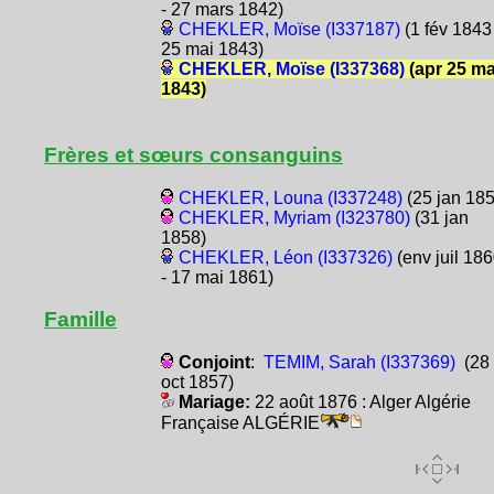
- 27 mars 1842)
CHEKLER, Moïse (I337187)
(1 fév 1843 
25 mai 1843)
CHEKLER, Moïse (I337368)
(apr 25 ma
1843)
Frères et sœurs consanguins
CHEKLER, Louna (I337248)
(25 jan 185
CHEKLER, Myriam (I323780)
(31 jan
1858)
CHEKLER, Léon (I337326)
(env juil 18
- 17 mai 1861)
Famille
Conjoint
:
TEMIM, Sarah (I337369)
(28
oct 1857)
Mariage:
22 août 1876 : Alger Algérie
Française ALGÉRIE