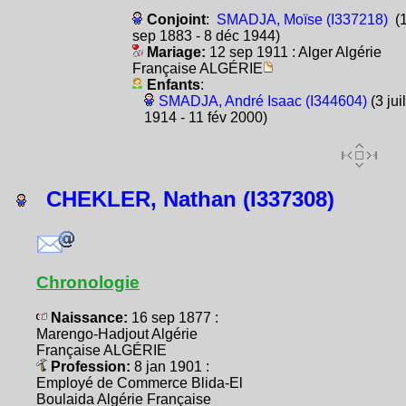
Conjoint
:
SMADJA, Moïse (I337218)
(
sep 1883 - 8 déc 1944)
Mariage:
12 sep 1911 : Alger Algérie
Française ALGÉRIE
Enfants
:
SMADJA, André Isaac (I344604)
(3 juil
1914 - 11 fév 2000)
CHEKLER, Nathan (I337308)
Chronologie
Naissance:
16 sep 1877 :
Marengo-Hadjout Algérie
Française ALGÉRIE
Profession:
8 jan 1901 :
Employé de Commerce Blida-El
Boulaida Algérie Française