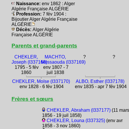
Naissance:
env 1862 : Alger
Algérie Française ALGÉRIE
Profession:
7 fév 1904 :
Bijoutier Alger Algérie Française
ALGÉRIE
Décès:
Alger Algérie
Française ALGÉRIE
Parents et grand-parents
CHEKLER,
MACHTO,
?
?
Joseph (I337168)
Messaouda (I337169)
1795 - 5 fév
env 1807 - 7
1860
juil 1838
CHEKLER, Moïse (I337170)
ALBO, Esther (I337178)
env 1828 - 6 fév 1904
env 1835 - apr 7 fév 1904
Frères et sœurs
CHEKLER, Abraham (I337177)
(11 mar
1856 - 19 juil 1858)
CHEKLER, Louna (I337325)
(env avr
1858 - 3 nov 1860)