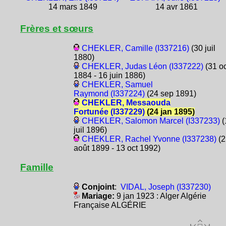
14 mars 1849
14 avr 1861
Frères et sœurs
CHEKLER, Camille (I337216)
(30 juil
1880)
CHEKLER, Judas Léon (I337222)
(31 oc
1884 - 16 juin 1886)
CHEKLER, Samuel
Raymond (I337224)
(24 sep 1891)
CHEKLER, Messaouda
Fortunée (I337229)
(24 jan 1895)
CHEKLER, Salomon Marcel (I337233)
(
juil 1896)
CHEKLER, Rachel Yvonne (I337238)
(2
août 1899 - 13 oct 1992)
Famille
Conjoint
:
VIDAL, Joseph (I337230)
Mariage:
9 jan 1923 : Alger Algérie
Française ALGÉRIE