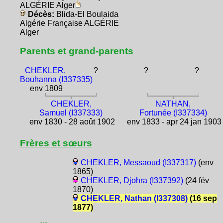
ALGÉRIE Alger
Décès:
Blida-El Boulaida
Algérie Française ALGÉRIE
Alger
Parents et grand-parents
CHEKLER,
?
?
?
Bouhanna (I337335)
env 1809
CHEKLER,
NATHAN,
Samuel (I337333)
Fortunée (I337334)
env 1830 - 28 août 1902
env 1833 - apr 24 jan 1903
Frères et sœurs
CHEKLER, Messaoud (I337317)
(env
1865)
CHEKLER, Djohra (I337392)
(24 fév
1870)
CHEKLER, Nathan (I337308)
(16 sep
1877)