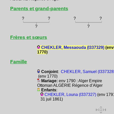
Parents et grand-parents
?
?
?
?
?
?
Frères et sœurs
CHEKLER, Messaouda (I337329)
(env
1770)
Famille
Conjoint
:
CHEKLER, Samuel (I337328
(env 1770)
Mariage:
env 1790 : Alger Empire
Ottoman ALGÉRIE Régence d’Alger
Enfants
:
CHEKLER, Louna (I337327)
(env 1791
31 juil 1861)