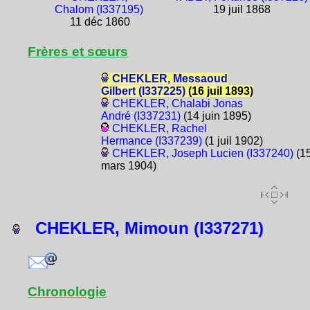
Chalom (I337195)
19 juil 1868
11 déc 1860
Frères et sœurs
CHEKLER, Messaoud
Gilbert (I337225)
(16 juil 1893)
CHEKLER, Chalabi Jonas
André (I337231)
(14 juin 1895)
CHEKLER, Rachel
Hermance (I337239)
(1 juil 1902)
CHEKLER, Joseph Lucien (I337240)
(1
mars 1904)
CHEKLER, Mimoun (I337271)
Chronologie