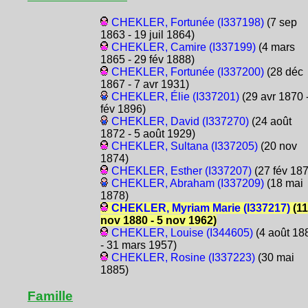
CHEKLER, Fortunée (I337198)
(7 sep
1863 - 19 juil 1864)
CHEKLER, Camire (I337199)
(4 mars
1865 - 29 fév 1888)
CHEKLER, Fortunée (I337200)
(28 déc
1867 - 7 avr 1931)
CHEKLER, Élie (I337201)
(29 avr 1870 
fév 1896)
CHEKLER, David (I337270)
(24 août
1872 - 5 août 1929)
CHEKLER, Sultana (I337205)
(20 nov
1874)
CHEKLER, Esther (I337207)
(27 fév 187
CHEKLER, Abraham (I337209)
(18 mai
1878)
CHEKLER, Myriam Marie (I337217)
(11
nov 1880 - 5 nov 1962)
CHEKLER, Louise (I344605)
(4 août 18
- 31 mars 1957)
CHEKLER, Rosine (I337223)
(30 mai
1885)
Famille