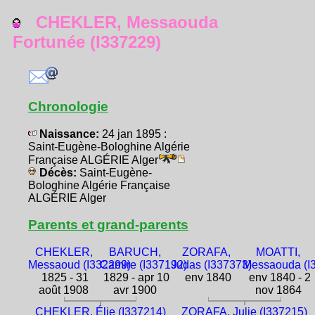
CHEKLER, Messaouda
Fortunée (I337229)
Chronologie
Naissance:
24 jan 1895 :
Saint-Eugène-Bologhine Algérie
Française ALGÉRIE Alger
Décès:
Saint-Eugène-
Bologhine Algérie Française
ALGÉRIE Alger
Parents et grand-parents
CHEKLER,
BARUCH,
ZORAFA,
MOATTI,
Messaoud (I332299)
Camire (I337192)
Judas (I337373)
Messaouda (I
1825 - 31
1829 - apr 10
env 1840
env 1840 - 2
août 1908
avr 1900
nov 1864
CHEKLER, Élie (I337214)
ZORAFA, Julie (I337215)