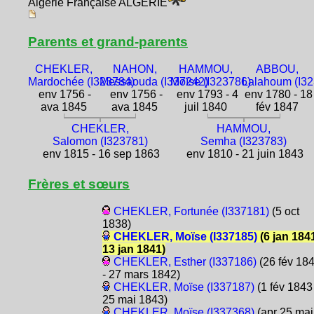
Algérie Française ALGÉRIE
Parents et grand-parents
CHEKLER,
NAHON,
HAMMOU,
ABBOU,
Mardochée (I323784)
Messaouda (I337242)
Moïse (I323786)
Lalahoum (I3
env 1756 -
env 1756 -
env 1793 - 4
env 1780 - 18
ava 1845
ava 1845
juil 1840
fév 1847
CHEKLER,
HAMMOU,
Salomon (I323781)
Semha (I323783)
env 1815 - 16 sep 1863
env 1810 - 21 juin 1843
Frères et sœurs
CHEKLER, Fortunée (I337181)
(5 oct
1838)
CHEKLER, Moïse (I337185)
(6 jan 1841
13 jan 1841)
CHEKLER, Esther (I337186)
(26 fév 18
- 27 mars 1842)
CHEKLER, Moïse (I337187)
(1 fév 1843 
25 mai 1843)
CHEKLER, Moïse (I337368)
(apr 25 mai