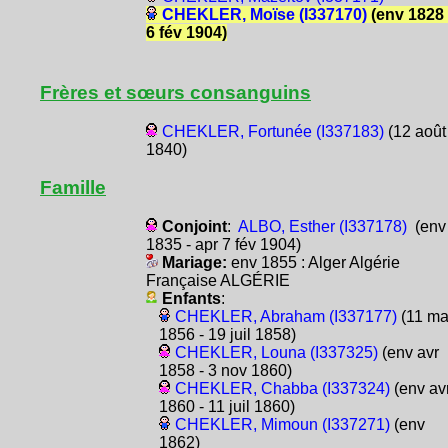
CHEKLER, Moïse (I337170)
(env 1828 
6 fév 1904)
Frères et sœurs consanguins
CHEKLER, Fortunée (I337183)
(12 août
1840)
Famille
Conjoint
:
ALBO, Esther (I337178)
(env
1835 - apr 7 fév 1904)
Mariage:
env 1855 : Alger Algérie
Française ALGÉRIE
Enfants
:
CHEKLER, Abraham (I337177)
(11 ma
1856 - 19 juil 1858)
CHEKLER, Louna (I337325)
(env avr
1858 - 3 nov 1860)
CHEKLER, Chabba (I337324)
(env av
1860 - 11 juil 1860)
CHEKLER, Mimoun (I337271)
(env
1862)