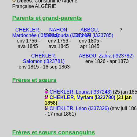
Décès:
Constantine Algérie
Française ALGÉRIE
Parents et grand-parents
CHEKLER,
NAHON,
ABBOU,
?
Mardochée (I323784)
Messaouda (I337242)
Samuel (I323785)
env 1756 -
env 1756 -
env 1805 -
ava 1845
ava 1845
apr 1845
CHEKLER,
ABBOU, Zahra (I323782)
Salomon (I323781)
env 1826 - apr 1873
env 1815 - 16 sep 1863
Frères et sœurs
CHEKLER, Louna (I337248)
(25 jan 185
CHEKLER, Myriam (I323780)
(31 jan
1858)
CHEKLER, Léon (I337326)
(env juil 18
- 17 mai 1861)
Frères et sœurs consanguins