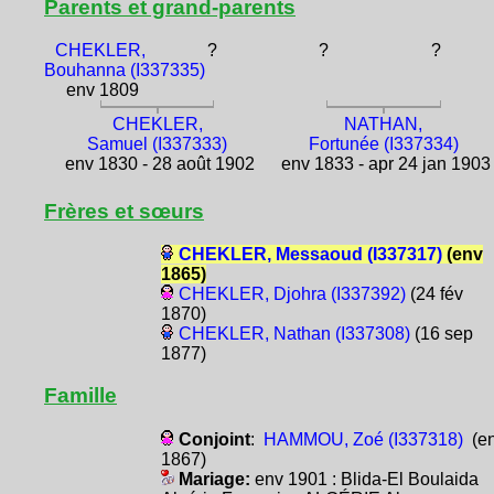
Parents et grand-parents
CHEKLER,
?
?
?
Bouhanna (I337335)
env 1809
CHEKLER,
NATHAN,
Samuel (I337333)
Fortunée (I337334)
env 1830 - 28 août 1902
env 1833 - apr 24 jan 1903
Frères et sœurs
CHEKLER, Messaoud (I337317)
(env
1865)
CHEKLER, Djohra (I337392)
(24 fév
1870)
CHEKLER, Nathan (I337308)
(16 sep
1877)
Famille
Conjoint
:
HAMMOU, Zoé (I337318)
(e
1867)
Mariage:
env 1901 : Blida-El Boulaida