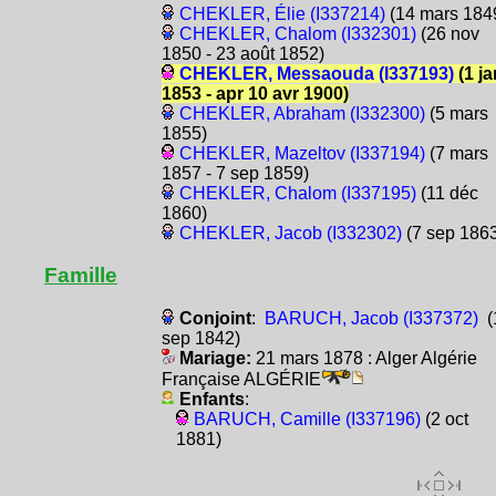
CHEKLER, Élie (I337214)
(14 mars 184
CHEKLER, Chalom (I332301)
(26 nov
1850 - 23 août 1852)
CHEKLER, Messaouda (I337193)
(1 ja
1853 - apr 10 avr 1900)
CHEKLER, Abraham (I332300)
(5 mars
1855)
CHEKLER, Mazeltov (I337194)
(7 mars
1857 - 7 sep 1859)
CHEKLER, Chalom (I337195)
(11 déc
1860)
CHEKLER, Jacob (I332302)
(7 sep 186
Famille
Conjoint
:
BARUCH, Jacob (I337372)
(
sep 1842)
Mariage:
21 mars 1878 : Alger Algérie
Française ALGÉRIE
Enfants
:
BARUCH, Camille (I337196)
(2 oct
1881)