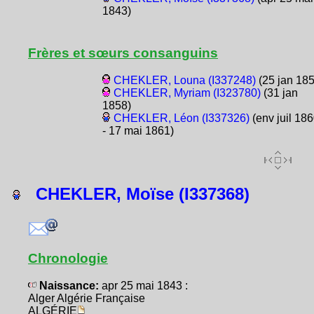
1843)
Frères et sœurs consanguins
CHEKLER, Louna (I337248)
(25 jan 185
CHEKLER, Myriam (I323780)
(31 jan
1858)
CHEKLER, Léon (I337326)
(env juil 18
- 17 mai 1861)
CHEKLER, Moïse (I337368)
Chronologie
Naissance:
apr 25 mai 1843 :
Alger Algérie Française
ALGÉRIE