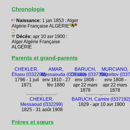
Chronologie
Naissance:
1 jan 1853 : Alger
Algérie Française ALGÉRIE
Décès:
apr 10 avr 1900 :
Alger Algérie Française
ALGÉRIE
Parents et grand-parents
CHEKLER,
AMAR,
BARUCH,
MURCIANO,
Éliaou (I332298)
Messaouda (I337180)
Chalom (I337358)
Mazeltov (I33
1796 - 1 juil
env 1810 - 27
env 1808 -
env 1808 -
1871
fév 1880
apr 22 mars
apr 22 mars
1878
1878
CHEKLER,
BARUCH, Camire (I337192
Messaoud (I332299)
1829 - apr 10 avr 1900
1825 - 31 août 1908
Frères et sœurs