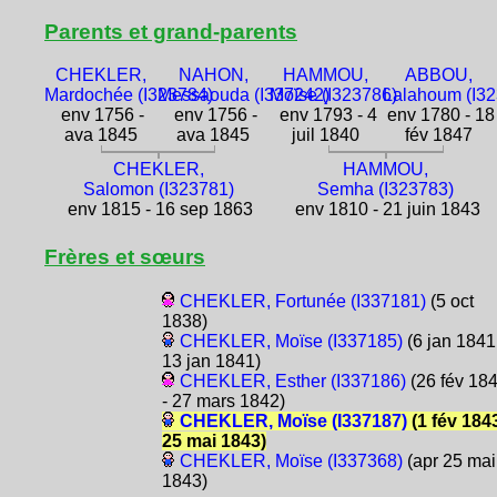
Parents et grand-parents
CHEKLER,
NAHON,
HAMMOU,
ABBOU,
Mardochée (I323784)
Messaouda (I337242)
Moïse (I323786)
Lalahoum (I3
env 1756 -
env 1756 -
env 1793 - 4
env 1780 - 18
ava 1845
ava 1845
juil 1840
fév 1847
CHEKLER,
HAMMOU,
Salomon (I323781)
Semha (I323783)
env 1815 - 16 sep 1863
env 1810 - 21 juin 1843
Frères et sœurs
CHEKLER, Fortunée (I337181)
(5 oct
1838)
CHEKLER, Moïse (I337185)
(6 jan 1841
13 jan 1841)
CHEKLER, Esther (I337186)
(26 fév 18
- 27 mars 1842)
CHEKLER, Moïse (I337187)
(1 fév 1843
25 mai 1843)
CHEKLER, Moïse (I337368)
(apr 25 mai
1843)