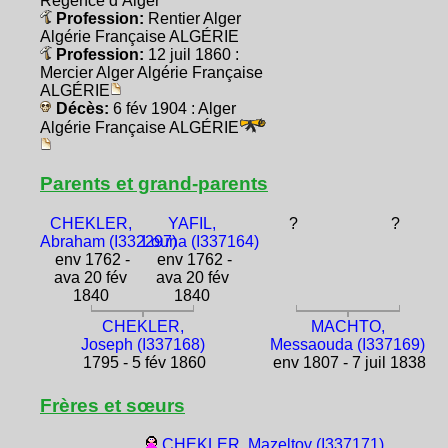
Régence d’Alger
Profession:
Rentier Alger
Algérie Française ALGÉRIE
Profession:
12 juil 1860 :
Mercier Alger Algérie Française
ALGÉRIE
Décès:
6 fév 1904 : Alger
Algérie Française ALGÉRIE
Parents et grand-parents
CHEKLER,
YAFIL,
?
?
Abraham (I332297)
Louna (I337164)
env 1762 -
env 1762 -
ava 20 fév
ava 20 fév
1840
1840
CHEKLER,
MACHTO,
Joseph (I337168)
Messaouda (I337169)
1795 - 5 fév 1860
env 1807 - 7 juil 1838
Frères et sœurs
CHEKLER, Mazeltov (I337171)