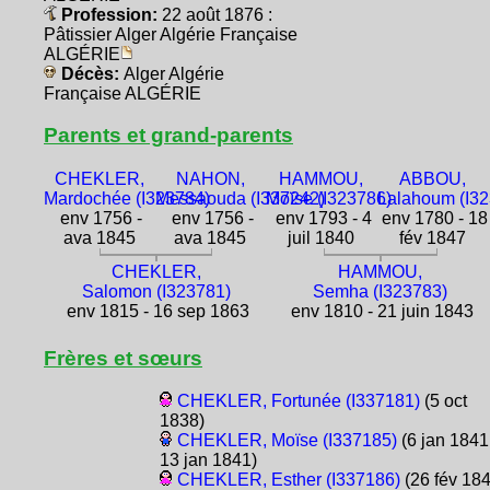
Profession:
22 août 1876 :
Pâtissier Alger Algérie Française
ALGÉRIE
Décès:
Alger Algérie
Française ALGÉRIE
Parents et grand-parents
CHEKLER,
NAHON,
HAMMOU,
ABBOU,
Mardochée (I323784)
Messaouda (I337242)
Moïse (I323786)
Lalahoum (I3
env 1756 -
env 1756 -
env 1793 - 4
env 1780 - 18
ava 1845
ava 1845
juil 1840
fév 1847
CHEKLER,
HAMMOU,
Salomon (I323781)
Semha (I323783)
env 1815 - 16 sep 1863
env 1810 - 21 juin 1843
Frères et sœurs
CHEKLER, Fortunée (I337181)
(5 oct
1838)
CHEKLER, Moïse (I337185)
(6 jan 1841
13 jan 1841)
CHEKLER, Esther (I337186)
(26 fév 18