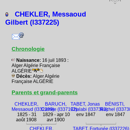
CHEKLER, Messaoud
Gilbert (I337225)
Chronologie
Naissance:
16 juil 1893 :
Alger Algérie Française
ALGÉRIE
Décès:
Alger Algérie
Française ALGÉRIE
Parents et grand-parents
CHEKLER,
BARUCH,
TABET, Jonas
BÉNISTI,
Messaoud (I332299)
Camire (I337192)
Chalabi (I337382)
Rachel (I3373
1825 - 31
1829 - apr 10
env 1847
env 1847
août 1908
avr 1900
CHEKLER,
TABET, Fortunée (I337226)