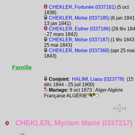
CHEKLER, Fortunée (I337181)
(5 oct
1838)
CHEKLER, Moïse (I337185)
(6 jan 1841
13 jan 1841)
CHEKLER, Esther (I337186)
(26 fév 18
- 27 mars 1842)
CHEKLER, Moïse (I337187)
(1 fév 1843 
25 mai 1843)
CHEKLER, Moïse (I337368)
(apr 25 mai
1843)
Famille
Conjoint
:
HALIMI, Liaou (I323779)
(15
déc 1844 - 25 juil 1900)
Mariage:
9 oct 1873 : Alger Algérie
Française ALGÉRIE
CHEKLER, Myriam Marie (I337217)