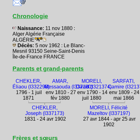
Chronologie
Naissance:
11 nov 1880 :
Alger Algérie Française
ALGÉRIE
Décès:
5 nov 1962 : Le Blanc-
Mesnil 93150 Seine-Saint-Denis
Île-de-France FRANCE
Parents et grand-parents
CHEKLER,
AMAR,
MORELI,
SARFATI,
Éliaou (I332298)
Messaouda (I337180)
David (I321374)
Camire (I3213
1796 - 1 juil
env 1810 - 27
env 1790 - 14
env 1809 - 24
1871
fév 1880
juil 1880
mai 1866
CHEKLER,
MORELI, Félicité
Joseph (I337173)
Mazeltov (I337197)
1831 - 24 avr 1902
27 avr 1844 - apr 25 avr
1902
Frères et sœurs