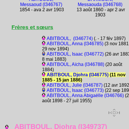
Messaoud (I346767)
Messaouda (I346768)
1854 - ava 2 avr 1903
13 août 1860 - apr 2 avr
1903
Frères et sœurs
ABITBOUL, (I346774)
(. - 17 fév 1897)
ABITBOUL, Anna (I346785)
(3 nov 1881
29 nov 1894)
ABITBOUL, Isaac (I346772)
(26 avr 1883
8 mai 1883)
ABITBOUL, Aïcha (I346788)
(20 août
1884)
ABITBOUL, Djohra (I346775)
(11 nov
1885 - 15 jan 1886)
ABITBOUL, Julie (I346787)
(12 avr 1892
ABITBOUL, Isaac (I346773)
(22 sep 189
ABITBOUL, Anna Abigaëlle (I346766)
(2
août 1898 - 27 juil 1955)
ABITBOUL, Djohra (I349737)