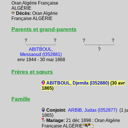
Oran Algérie Française
ALGÉRIE
Décès:
Oran Algérie
Française ALGÉRIE
Parents et grand-parents
?
?
?
?
ABITBOUL,
?
Messaoud (I352881)
env 1844 - 30 mai 1868
Frères et sœurs
ABITBOUL, Djemila (I352880)
(30 avr
1865)
Famille
Conjoint
:
ARBIB, Judas (I352877)
(1 ju
1865)
Mariage:
21 déc 1898 : Oran Algérie
Française ALGÉRIE