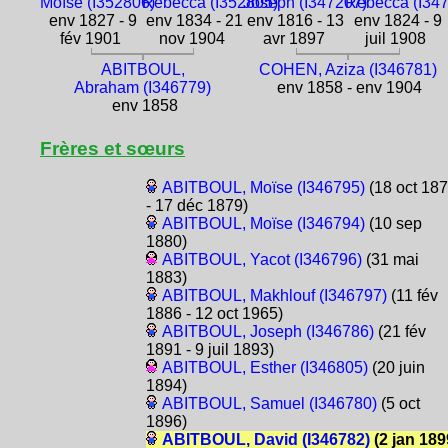
Moïse (I352806)
Rébecca (I352805)
Joseph (I347207)
Rébecca (I34
env 1827 - 9
env 1834 - 21
env 1816 - 13
env 1824 - 9
fév 1901
nov 1904
avr 1897
juil 1908
ABITBOUL,
COHEN, Aziza (I346781)
Abraham (I346779)
env 1858 - env 1904
env 1858
Frères et sœurs
ABITBOUL, Moïse (I346795)
(18 oct 18
- 17 déc 1879)
ABITBOUL, Moïse (I346794)
(10 sep
1880)
ABITBOUL, Yacot (I346796)
(31 mai
1883)
ABITBOUL, Makhlouf (I346797)
(11 fév
1886 - 12 oct 1965)
ABITBOUL, Joseph (I346786)
(21 fév
1891 - 9 juil 1893)
ABITBOUL, Esther (I346805)
(20 juin
1894)
ABITBOUL, Samuel (I346780)
(5 oct
1896)
ABITBOUL, David (I346782)
(2 jan 189