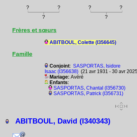
?
?
?
?
?
?
Frères et sœurs
ABITBOUL, Colette (I356645)
Famille
Conjoint
:
SASPORTAS, Isidore
Isaac (I356638)
(21 avr 1931 - 30 avr 2025
Mariage:
Avéré
Enfants
:
SASPORTAS, Chantal (I356730)
SASPORTAS, Patrick (I356731)
ABITBOUL, David (I340343)