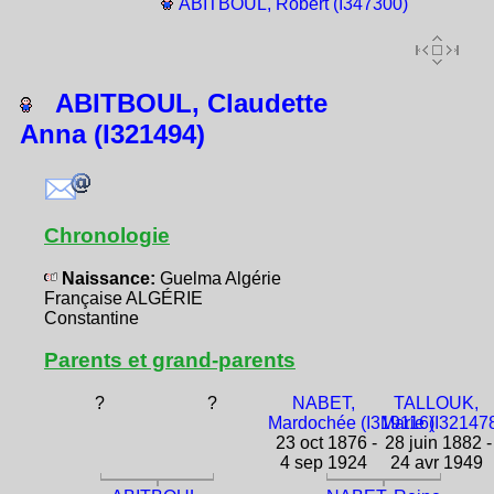
ABITBOUL, Robert (I347300)
ABITBOUL, Claudette
Anna (I321494)
Chronologie
Naissance:
Guelma Algérie
Française ALGÉRIE
Constantine
Parents et grand-parents
?
?
NABET,
TALLOUK,
Mardochée (I319116)
Marie (I32147
23 oct 1876 -
28 juin 1882 -
4 sep 1924
24 avr 1949