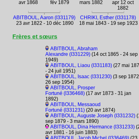
avr 1868
fév 1879
mars 1882
apr 12 oct
1882
ABITBOUL, Aaron (I331179)
CHRIKI, Esther (I331178)
23 avr 1822 - 10 déc 1890
18 mai 1843 - 19 sep 1923
Frères et sœurs
ABITBOUL, Abraham
Alexandre (I331229)
(14 oct 1865 - 24 sep
1949)
ABITBOUL, Liaou (I331183)
(27 mai 18
- 24 juil 1951)
ABITBOUL, Isaac (I331230)
(3 sep 1872
26 sep 1954)
ABITBOUL, Prosper
Fortuné (I336468)
(17 avr 1873 - 31 jan
1892)
ABITBOUL, Messaoud
Fortuné (I331231)
(20 avr 1874)
ABITBOUL, Auguste Joseph (I331232)
(
sep 1879 - 3 mars 1890)
ABITBOUL, Dina Hermance (I331233)
(
avr 1881 - 16 juin 1883)
ABITBOUL, Jacob Michel (I336469)
(23