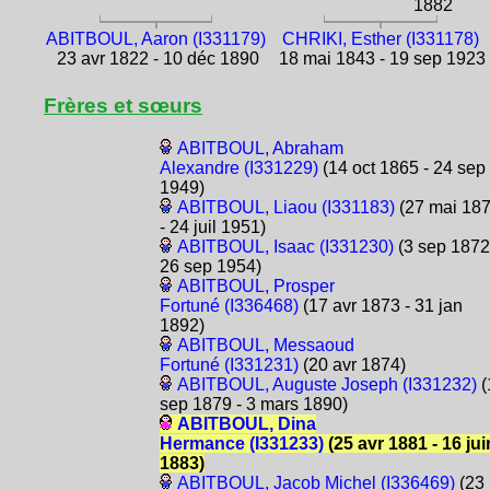
1882
ABITBOUL, Aaron (I331179)
CHRIKI, Esther (I331178)
23 avr 1822 - 10 déc 1890
18 mai 1843 - 19 sep 1923
Frères et sœurs
ABITBOUL, Abraham
Alexandre (I331229)
(14 oct 1865 - 24 sep
1949)
ABITBOUL, Liaou (I331183)
(27 mai 18
- 24 juil 1951)
ABITBOUL, Isaac (I331230)
(3 sep 1872
26 sep 1954)
ABITBOUL, Prosper
Fortuné (I336468)
(17 avr 1873 - 31 jan
1892)
ABITBOUL, Messaoud
Fortuné (I331231)
(20 avr 1874)
ABITBOUL, Auguste Joseph (I331232)
(
sep 1879 - 3 mars 1890)
ABITBOUL, Dina
Hermance (I331233)
(25 avr 1881 - 16 jui
1883)
ABITBOUL, Jacob Michel (I336469)
(23