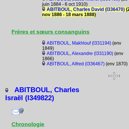
juin 1884 - 6 oct 1910)
ABITBOUL, Charles David (I336470)
(
nov 1886 - 18 mars 1888)
Frères et sœurs consanguins
ABITBOUL, Makhlouf (I331194)
(env
1849)
ABITBOUL, Alexandre (I331190)
(env
1866)
ABITBOUL, Alfred (I336467)
(env 1870)
ABITBOUL, Charles
Israël (I349822)
Chronologie