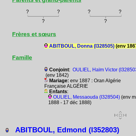
?
?
?
?
?
?
Frères et sœurs
ABITBOUL, Donna (I328505)
(env 186
Famille
Conjoint
:
OULIEL, Haïm Victor (I32850
(env 1842)
Mariage:
env 1887 : Oran Algérie
Française ALGÉRIE
Enfants
:
OULIEL, Messaouda (I328504)
(env m
1888 - 17 déc 1888)
ABITBOUL, Edmond (I352803)