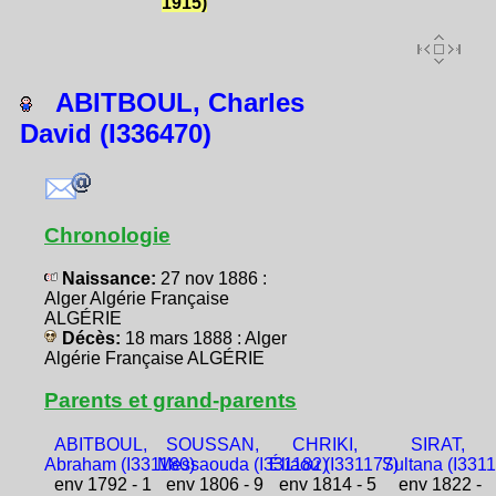
1915)
ABITBOUL, Charles
David (I336470)
Chronologie
Naissance:
27 nov 1886 :
Alger Algérie Française
ALGÉRIE
Décès:
18 mars 1888 : Alger
Algérie Française ALGÉRIE
Parents et grand-parents
ABITBOUL,
SOUSSAN,
CHRIKI,
SIRAT,
Abraham (I331180)
Messaouda (I331182)
Éliaou (I331177)
Sultana (I331
env 1792 - 1
env 1806 - 9
env 1814 - 5
env 1822 -