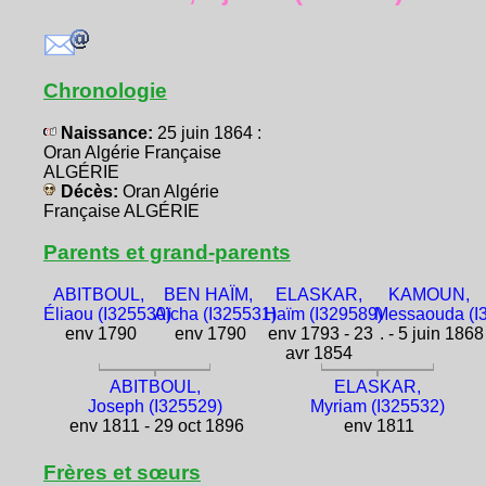
Chronologie
Naissance:
25 juin 1864 :
Oran Algérie Française
ALGÉRIE
Décès:
Oran Algérie
Française ALGÉRIE
Parents et grand-parents
ABITBOUL,
BEN HAÏM,
ELASKAR,
KAMOUN,
Éliaou (I325530)
Aïcha (I325531)
Haïm (I329589)
Messaouda (I
env 1790
env 1790
env 1793 - 23
. - 5 juin 1868
avr 1854
ABITBOUL,
ELASKAR,
Joseph (I325529)
Myriam (I325532)
env 1811 - 29 oct 1896
env 1811
Frères et sœurs