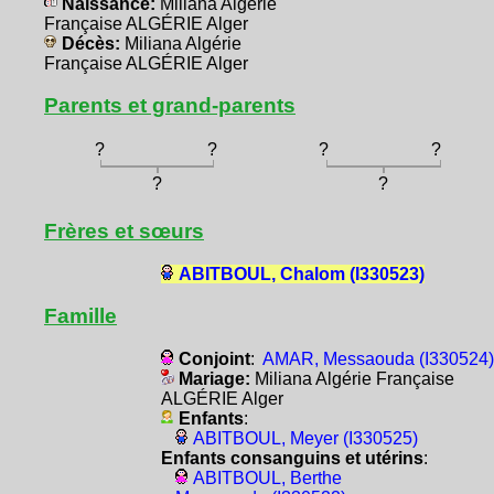
Naissance:
Miliana Algérie
Française ALGÉRIE Alger
Décès:
Miliana Algérie
Française ALGÉRIE Alger
Parents et grand-parents
?
?
?
?
?
?
Frères et sœurs
ABITBOUL, Chalom (I330523)
Famille
Conjoint
:
AMAR, Messaouda (I330524)
Mariage:
Miliana Algérie Française
ALGÉRIE Alger
Enfants
:
ABITBOUL, Meyer (I330525)
Enfants consanguins et utérins
:
ABITBOUL, Berthe