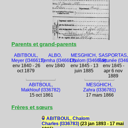
Parents et grand-parents
ABITBOUL,
ALBO,
MESGHICH,
SASPORTAS,
Meyer (I346617)
Semha (I346618)
Chalom (I346619)
Fortunée (I34
env 1840 - 26
env 1840
env 1845 - 13
env 1845 -
oct 1879
juin 1885
apr 6 nov
1889
ABITBOUL,
MESGHICH,
Makhlouf (I336782)
Zahra (I336781)
15 oct 1861
17 mars 1866
Frères et sœurs
ABITBOUL, Chalom
Charles (I336783)
(23 jan 1893 - 17 mai