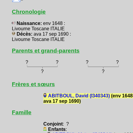
Chronologie
Naissance:
env 1648 :
Livourne Toscane ITALIE
Décès:
ava 17 sep 1690 :
Livourne Toscane ITALIE
Parents et grand-parents
?
?
?
?
?
?
Frères et sœurs
ABITBOUL, David (I340343)
(env 1648
ava 17 sep 1690)
Famille
Conjoint
: ?
Enfants
: