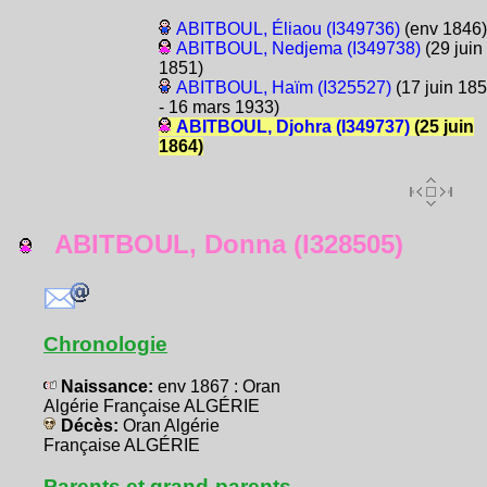
ABITBOUL, Éliaou (I349736)
(env 1846)
ABITBOUL, Nedjema (I349738)
(29 juin
1851)
ABITBOUL, Haïm (I325527)
(17 juin 18
- 16 mars 1933)
ABITBOUL, Djohra (I349737)
(25 juin
1864)
ABITBOUL, Donna (I328505)
Chronologie
Naissance:
env 1867 : Oran
Algérie Française ALGÉRIE
Décès:
Oran Algérie
Française ALGÉRIE
Parents et grand-parents