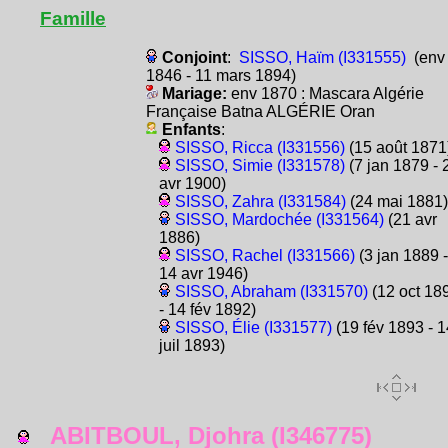
Famille
Conjoint
:
SISSO, Haïm (I331555)
(env
1846 - 11 mars 1894)
Mariage:
env 1870 : Mascara Algérie
Française Batna ALGÉRIE Oran
Enfants
:
SISSO, Ricca (I331556)
(15 août 1871
SISSO, Simie (I331578)
(7 jan 1879 - 
avr 1900)
SISSO, Zahra (I331584)
(24 mai 1881)
SISSO, Mardochée (I331564)
(21 avr
1886)
SISSO, Rachel (I331566)
(3 jan 1889 -
14 avr 1946)
SISSO, Abraham (I331570)
(12 oct 18
- 14 fév 1892)
SISSO, Élie (I331577)
(19 fév 1893 - 1
juil 1893)
ABITBOUL, Djohra (I346775)