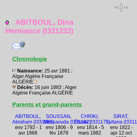
ABITBOUL, Dina
Hermance (I331233)
Chronologie
Naissance:
25 avr 1881 :
Alger Algérie Française
ALGÉRIE
Décès:
16 juin 1883 : Alger
Algérie Française ALGÉRIE
Parents et grand-parents
ABITBOUL,
SOUSSAN,
CHRIKI,
SIRAT,
Abraham (I331180)
Messaouda (I331182)
Éliaou (I331177)
Sultana (I331
env 1792 - 1
env 1806 - 9
env 1814 - 5
env 1822 -
avr 1868
fév 1879
mars 1882
apr 12 oct