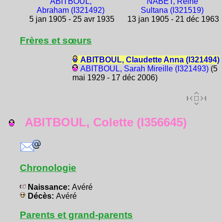
ABITBOUL,
NABET, Reine
Abraham (I321492)
Sultana (I321519)
5 jan 1905 - 25 avr 1935
13 jan 1905 - 21 déc 1963
Frères et sœurs
ABITBOUL, Claudette Anna (I321494)
ABITBOUL, Sarah Mireille (I321493)
(5
mai 1929 - 17 déc 2006)
ABITBOUL, Colette (I356645)
Chronologie
Naissance:
Avéré
Décès:
Avéré
Parents et grand-parents