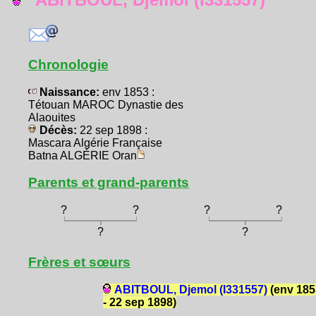
Chronologie
Naissance:
env 1853 :
Tétouan MAROC Dynastie des
Alaouites
Décès:
22 sep 1898 :
Mascara Algérie Française
Batna ALGÉRIE Oran
Parents et grand-parents
?
?
?
?
?
?
Frères et sœurs
ABITBOUL, Djemol (I331557)
(env 185
- 22 sep 1898)