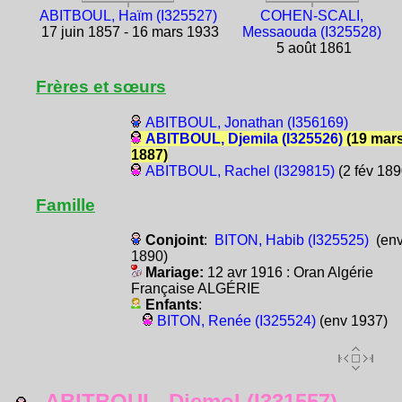
ABITBOUL, Haïm (I325527)
COHEN-SCALI,
17 juin 1857 - 16 mars 1933
Messaouda (I325528)
5 août 1861
Frères et sœurs
ABITBOUL, Jonathan (I356169)
ABITBOUL, Djemila (I325526)
(19 mar
1887)
ABITBOUL, Rachel (I329815)
(2 fév 189
Famille
Conjoint
:
BITON, Habib (I325525)
(en
1890)
Mariage:
12 avr 1916 : Oran Algérie
Française ALGÉRIE
Enfants
:
BITON, Renée (I325524)
(env 1937)
ABITBOUL, Djemol (I331557)