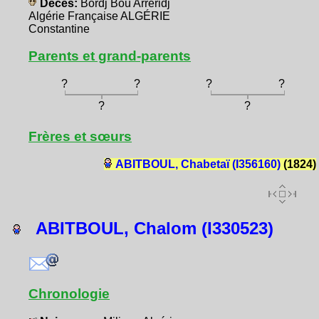
Décès:
Bordj Bou Arreridj
Algérie Française ALGÉRIE
Constantine
Parents et grand-parents
?
?
?
?
?
?
Frères et sœurs
ABITBOUL, Chabetaï (I356160)
(1824)
ABITBOUL, Chalom (I330523)
Chronologie