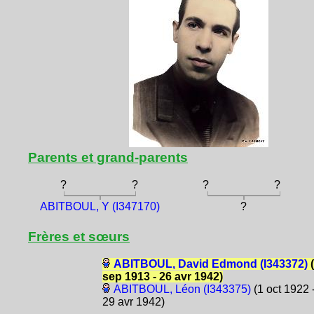
Parents et grand-parents
?
?
?
?
ABITBOUL, Y (I347170)
?
Frères et sœurs
ABITBOUL, David Edmond (I343372)
(
sep 1913 - 26 avr 1942)
ABITBOUL, Léon (I343375)
(1 oct 1922 
29 avr 1942)