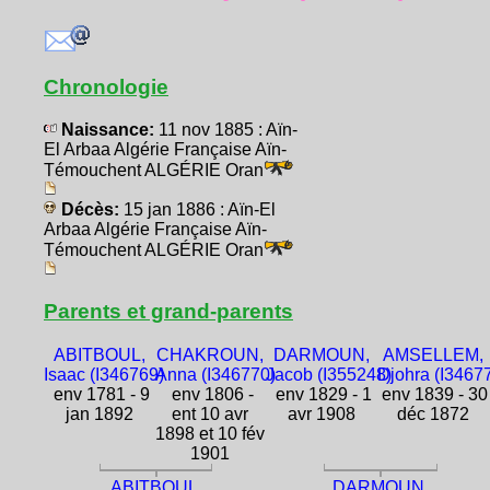
Chronologie
Naissance:
11 nov 1885 : Aïn-
El Arbaa Algérie Française Aïn-
Témouchent ALGÉRIE Oran
Décès:
15 jan 1886 : Aïn-El
Arbaa Algérie Française Aïn-
Témouchent ALGÉRIE Oran
Parents et grand-parents
ABITBOUL,
CHAKROUN,
DARMOUN,
AMSELLEM,
Isaac (I346769)
Anna (I346770)
Jacob (I355248)
Djohra (I3467
env 1781 - 9
env 1806 -
env 1829 - 1
env 1839 - 30
jan 1892
ent 10 avr
avr 1908
déc 1872
1898 et 10 fév
1901
ABITBOUL,
DARMOUN,