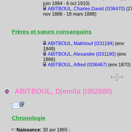
juin 1884 - 6 oct 1910)
ABITBOUL, Charles David (I336470)
(2
nov 1886 - 18 mars 1888)
Frères et sœurs consanguins
ABITBOUL, Makhlouf (I331194)
(env
1849)
ABITBOUL, Alexandre (I331190)
(env
1866)
ABITBOUL, Alfred (I336467)
(env 1870)
ABITBOUL, Djemila (I352880)
Chronologie
Naissance:
30 avr 1865 :