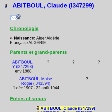
ABITBOUL, Claude (I347299)
Chronologie
Naissance:
Alger Algérie
Française ALGÉRIE
Parents et grand-parents
ABITBOUL,
?
?
?
Y (I347298)
env 1888
ABITBOUL, Moïse
?
Roger (I343394)
1 déc 1907 - 22 août 1944
Frères et sœurs
ABITBOUL, Claude (I347299)