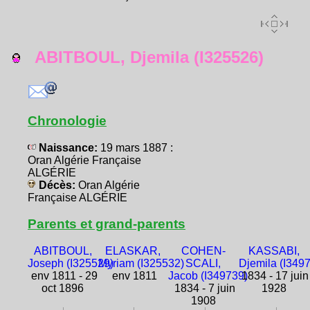
ABITBOUL, Djemila (I325526)
Chronologie
Naissance:
19 mars 1887 :
Oran Algérie Française
ALGÉRIE
Décès:
Oran Algérie
Française ALGÉRIE
Parents et grand-parents
ABITBOUL,
ELASKAR,
COHEN-
KASSABI,
Joseph (I325529)
Myriam (I325532)
SCALI,
Djemila (I349
env 1811 - 29
env 1811
Jacob (I349739)
1834 - 17 juin
oct 1896
1834 - 7 juin
1928
1908