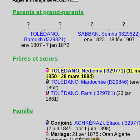
Algérie Française ALGÉRIE
Parents et grand-parents
?
?
?
?
TOLÉDANO,
SABBAN, Semha (I329822)
Baroukh (I329821)
env 1823 - 18 fév 1907
env 1807 - 7 jan 1872
Frères et sœurs
TOLÉDANO, Nedjema (I329771)
(11 m
1850 - 28 mars 1884)
TOLÉDANO, Mardochée (I329846)
(env
1852)
TOLÉDANO, Farhi (I329781)
(23 jan
1861)
Famille
Conjoint
:
ACHKÉNAZI, Éliaou (I32977
(2 juil 1845 - apr 1 juin 1898)
Mariage:
21 avr 1875 : Oran Algérie