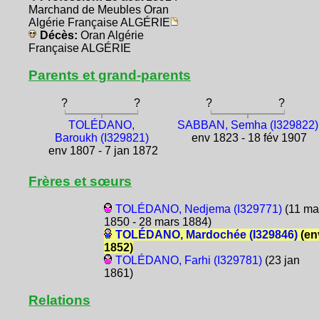
Marchand de Meubles Oran
Algérie Française ALGÉRIE
Décès:
Oran Algérie
Française ALGÉRIE
Parents et grand-parents
?
?
?
?
TOLÉDANO,
SABBAN, Semha (I329822)
Baroukh (I329821)
env 1823 - 18 fév 1907
env 1807 - 7 jan 1872
Frères et sœurs
TOLÉDANO, Nedjema (I329771)
(11 ma
1850 - 28 mars 1884)
TOLÉDANO, Mardochée (I329846)
(en
1852)
TOLÉDANO, Farhi (I329781)
(23 jan
1861)
Relations