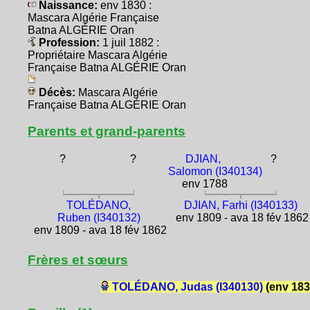
Naissance:
env 1830 :
Mascara Algérie Française
Batna ALGÉRIE Oran
Profession:
1 juil 1882 :
Propriétaire Mascara Algérie
Française Batna ALGÉRIE Oran
Décès:
Mascara Algérie
Française Batna ALGÉRIE Oran
Parents et grand-parents
?
?
DJIAN,
?
Salomon (I340134)
env 1788
TOLÉDANO,
DJIAN, Farhi (I340133)
Ruben (I340132)
env 1809 - ava 18 fév 1862
env 1809 - ava 18 fév 1862
Frères et sœurs
TOLÉDANO, Judas (I340130)
(env 183