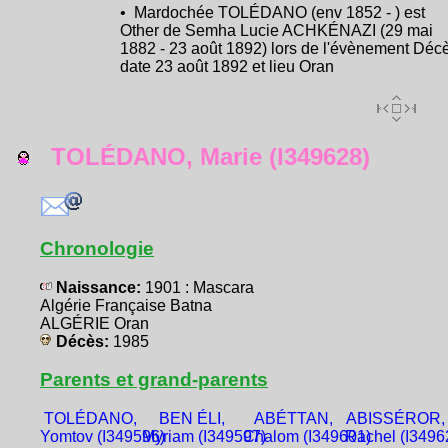
• Mardochée TOLÉDANO (env 1852 - ) est
Other de Semha Lucie ACHKÉNAZI (29 mai
1882 - 23 août 1892) lors de l'évènement Déc
date 23 août 1892 et lieu Oran
TOLÉDANO, Marie (I349628)
Chronologie
Naissance:
1901 : Mascara
Algérie Française Batna
ALGÉRIE Oran
Décès:
1985
Parents et grand-parents
TOLÉDANO,
BEN ÉLI,
ABÉTTAN,
ABISSÉROR,
Yomtov (I349596)
Myriam (I349597)
Chalom (I349601)
Rachel (I3496