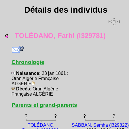
Détails des individus
TOLÉDANO, Farhi (I329781)
Chronologie
Naissance:
23 jan 1861 :
Oran Algérie Française
ALGÉRIE
Décès:
Oran Algérie
Française ALGÉRIE
Parents et grand-parents
?
?
?
?
TOLÉDANO,
SABBAN, Semha (I329822)