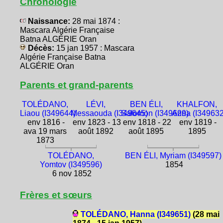
Chronologie
Naissance:
28 mai 1874 :
Mascara Algérie Française
Batna ALGÉRIE Oran
Décès:
15 jan 1957 : Mascara
Algérie Française Batna
ALGÉRIE Oran
Parents et grand-parents
TOLÉDANO,
LÉVI,
BEN ÉLI,
KHALFON,
Liaou (I349644)
Messaouda (I349645)
Salomon (I349629)
Anna (I349632
env 1816 -
env 1823 - 13
env 1818 - 22
env 1819 -
ava 19 mars
août 1892
août 1895
1895
1873
TOLÉDANO,
BEN ÉLI, Myriam (I349597)
Yomtov (I349596)
1854
6 nov 1852
Frères et sœurs
TOLÉDANO, Hanna (I349651)
(28 mai