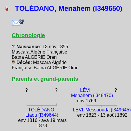
TOLÉDANO, Menahem (I349650)
Chronologie
Naissance:
13 nov 1855 :
Mascara Algérie Française
Batna ALGÉRIE Oran
Décès:
Mascara Algérie
Française Batna ALGÉRIE Oran
Parents et grand-parents
?
?
LÉVI,
?
Menahem (I348470)
env 1769
TOLÉDANO,
LÉVI, Messaouda (I349645)
Liaou (I349644)
env 1823 - 13 août 1892
env 1816 - ava 19 mars
1873