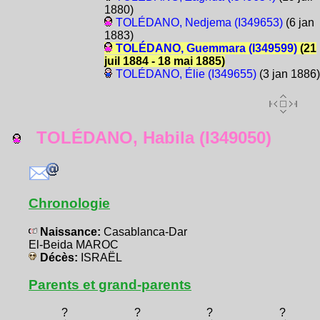
1880)
TOLÉDANO, Nedjema (I349653)
(6 jan
1883)
TOLÉDANO, Guemmara (I349599)
(21
juil 1884 - 18 mai 1885)
TOLÉDANO, Élie (I349655)
(3 jan 1886)
TOLÉDANO, Habila (I349050)
Chronologie
Naissance:
Casablanca-Dar
El-Beida MAROC
Décès:
ISRAËL
Parents et grand-parents
?
?
?
?