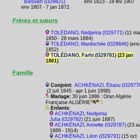
Baroukh (I329821)
env 1823 - 18 fév 1907
env 1807 - 7 jan 1872
Frères et sœurs
TOLÉDANO, Nedjema (I329771)
(11 ma
1850 - 28 mars 1884)
TOLÉDANO, Mardochée (I329846)
(env
1852)
TOLÉDANO, Farhi (I329781)
(23 jan
1861)
Famille
Conjoint
:
ACHKÉNAZI, Éliaou (I32977
(2 juil 1845 - apr 1 juin 1898)
Mariage:
30 juin 1886 : Oran Algérie
Française ALGÉRIE
Enfants
:
ACHKÉNAZI, Nedjema
Julia (I329782)
(21 juin 1887)
ACHKÉNAZI, Annette (I329787)
(23 av
1889 - 1914)
ACHKÉNAZI, Léon (I329791)
(15 oct