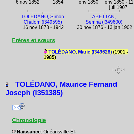
6 nov 1852
1854
env 1850
env 1850 - 11
juil 1907
TOLÉDANO, Simon
ABÉTTAN,
Chalom (I349595)
Semha (I349600)
16 nov 1878 - 1942
30 nov 1876 - 13 jan 1902
Frères et sœurs
TOLÉDANO, Marie (I349628)
(1901 -
1985)
TOLÉDANO, Maurice Fernand
Joseph (I351385)
Chronologie
Naissance:
Orléansville-El-