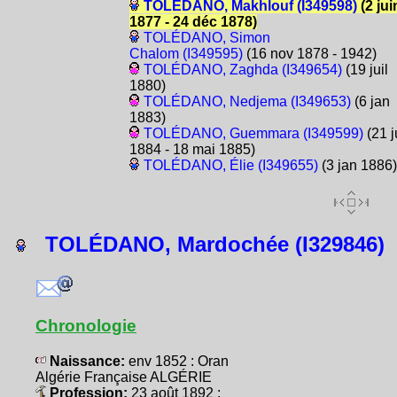
TOLÉDANO, Makhlouf (I349598)
(2 jui
1877 - 24 déc 1878)
TOLÉDANO, Simon
Chalom (I349595)
(16 nov 1878 - 1942)
TOLÉDANO, Zaghda (I349654)
(19 juil
1880)
TOLÉDANO, Nedjema (I349653)
(6 jan
1883)
TOLÉDANO, Guemmara (I349599)
(21 j
1884 - 18 mai 1885)
TOLÉDANO, Élie (I349655)
(3 jan 1886)
TOLÉDANO, Mardochée (I329846)
Chronologie
Naissance:
env 1852 : Oran
Algérie Française ALGÉRIE
Profession:
23 août 1892 :