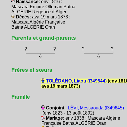
Naissance:
env 1816 :
Mascara Empire Ottoman Batna
ALGÉRIE Régence d’Alger
Décès:
ava 19 mars 1873 :
Mascara Algérie Française
Batna ALGÉRIE Oran
Parents et grand-parents
?
?
?
?
?
?
Frères et sœurs
TOLÉDANO, Liaou (I349644)
(env 1816
ava 19 mars 1873)
Famille
Conjoint
:
LÉVI, Messaouda (I349645)
(env 1823 - 13 août 1892)
Mariage:
env 1838 : Mascara Algérie
Française Batna ALGÉRIE Oran