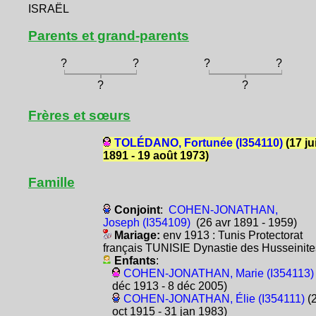
ISRAËL
Parents et grand-parents
?
?
?
?
?
?
Frères et sœurs
TOLÉDANO, Fortunée (I354110)
(17 ju
1891 - 19 août 1973)
Famille
Conjoint
:
COHEN-JONATHAN,
Joseph (I354109)
(26 avr 1891 - 1959)
Mariage:
env 1913 : Tunis Protectorat
français TUNISIE Dynastie des Husseinite
Enfants
:
COHEN-JONATHAN, Marie (I354113)
déc 1913 - 8 déc 2005)
COHEN-JONATHAN, Élie (I354111)
(
oct 1915 - 31 jan 1983)