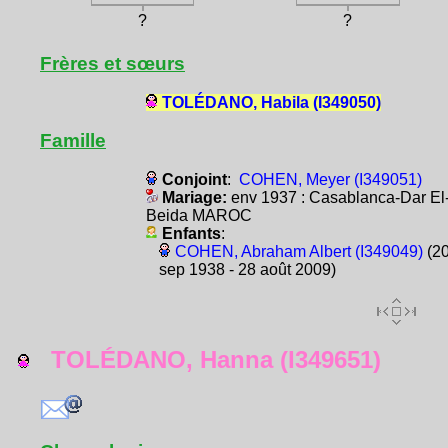
?
?
Frères et sœurs
TOLÉDANO, Habila (I349050)
Famille
Conjoint
:
COHEN, Meyer (I349051)
Mariage:
env 1937 : Casablanca-Dar El
Beida MAROC
Enfants
:
COHEN, Abraham Albert (I349049)
(2
sep 1938 - 28 août 2009)
TOLÉDANO, Hanna (I349651)