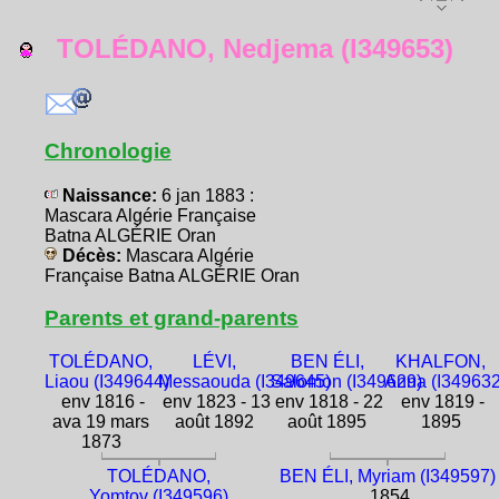
TOLÉDANO, Nedjema (I349653)
Chronologie
Naissance:
6 jan 1883 :
Mascara Algérie Française
Batna ALGÉRIE Oran
Décès:
Mascara Algérie
Française Batna ALGÉRIE Oran
Parents et grand-parents
TOLÉDANO,
LÉVI,
BEN ÉLI,
KHALFON,
Liaou (I349644)
Messaouda (I349645)
Salomon (I349629)
Anna (I349632
env 1816 -
env 1823 - 13
env 1818 - 22
env 1819 -
ava 19 mars
août 1892
août 1895
1895
1873
TOLÉDANO,
BEN ÉLI, Myriam (I349597)
Yomtov (I349596)
1854