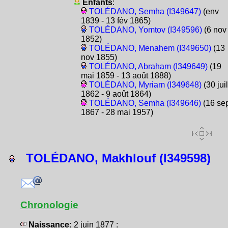
Enfants
:
TOLÉDANO, Semha (I349647)
(env
1839 - 13 fév 1865)
TOLÉDANO, Yomtov (I349596)
(6 nov
1852)
TOLÉDANO, Menahem (I349650)
(13
nov 1855)
TOLÉDANO, Abraham (I349649)
(19
mai 1859 - 13 août 1888)
TOLÉDANO, Myriam (I349648)
(30 juil
1862 - 9 août 1864)
TOLÉDANO, Semha (I349646)
(16 se
1867 - 28 mai 1957)
TOLÉDANO, Makhlouf (I349598)
Chronologie
Naissance:
2 juin 1877 :