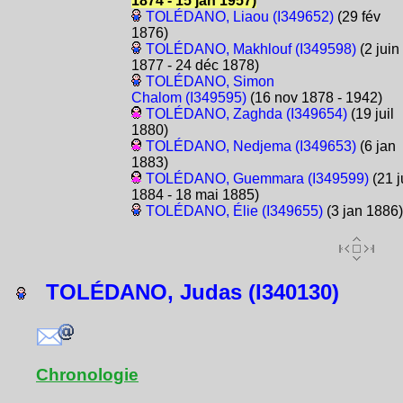
1874 - 15 jan 1957)
TOLÉDANO, Liaou (I349652)
(29 fév
1876)
TOLÉDANO, Makhlouf (I349598)
(2 juin
1877 - 24 déc 1878)
TOLÉDANO, Simon
Chalom (I349595)
(16 nov 1878 - 1942)
TOLÉDANO, Zaghda (I349654)
(19 juil
1880)
TOLÉDANO, Nedjema (I349653)
(6 jan
1883)
TOLÉDANO, Guemmara (I349599)
(21 j
1884 - 18 mai 1885)
TOLÉDANO, Élie (I349655)
(3 jan 1886)
TOLÉDANO, Judas (I340130)
Chronologie