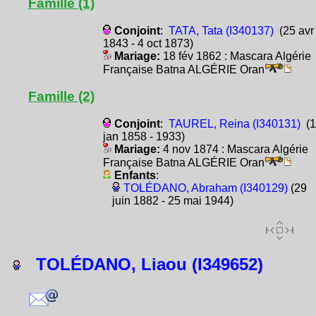
Famille (1)
Conjoint
:
TATA, Tata (I340137)
(25 avr
1843 - 4 oct 1873)
Mariage:
18 fév 1862 : Mascara Algérie
Française Batna ALGÉRIE Oran
Famille (2)
Conjoint
:
TAUREL, Reina (I340131)
(1
jan 1858 - 1933)
Mariage:
4 nov 1874 : Mascara Algérie
Française Batna ALGÉRIE Oran
Enfants
:
TOLÉDANO, Abraham (I340129)
(29
juin 1882 - 25 mai 1944)
TOLÉDANO, Liaou (I349652)