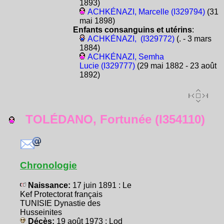
1893)
ACHKÉNAZI, Marcelle (I329794)
(31
mai 1898)
Enfants consanguins et utérins
:
ACHKÉNAZI, (I329772)
(. - 3 mars
1884)
ACHKÉNAZI, Semha
Lucie (I329777)
(29 mai 1882 - 23 août
1892)
TOLÉDANO, Fortunée (I354110)
Chronologie
Naissance:
17 juin 1891 : Le
Kef Protectorat français
TUNISIE Dynastie des
Husseinites
Décès:
19 août 1973 : Lod