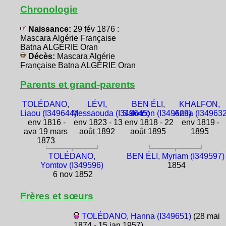
Chronologie
Naissance:
29 fév 1876 :
Mascara Algérie Française
Batna ALGÉRIE Oran
Décès:
Mascara Algérie
Française Batna ALGÉRIE Oran
Parents et grand-parents
TOLÉDANO,
LÉVI,
BEN ÉLI,
KHALFON,
Liaou (I349644)
Messaouda (I349645)
Salomon (I349629)
Anna (I349632
env 1816 -
env 1823 - 13
env 1818 - 22
env 1819 -
ava 19 mars
août 1892
août 1895
1895
1873
TOLÉDANO,
BEN ÉLI, Myriam (I349597)
Yomtov (I349596)
1854
6 nov 1852
Frères et sœurs
TOLÉDANO, Hanna (I349651)
(28 mai
1874 - 15 jan 1957)