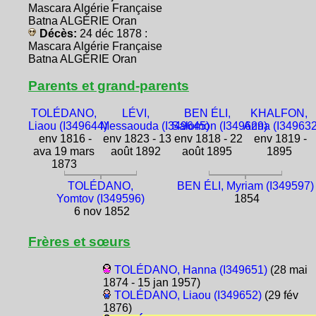
Mascara Algérie Française
Batna ALGÉRIE Oran
Décès:
24 déc 1878 :
Mascara Algérie Française
Batna ALGÉRIE Oran
Parents et grand-parents
TOLÉDANO,
LÉVI,
BEN ÉLI,
KHALFON,
Liaou (I349644)
Messaouda (I349645)
Salomon (I349629)
Anna (I349632
env 1816 -
env 1823 - 13
env 1818 - 22
env 1819 -
ava 19 mars
août 1892
août 1895
1895
1873
TOLÉDANO,
BEN ÉLI, Myriam (I349597)
Yomtov (I349596)
1854
6 nov 1852
Frères et sœurs
TOLÉDANO, Hanna (I349651)
(28 mai
1874 - 15 jan 1957)
TOLÉDANO, Liaou (I349652)
(29 fév
1876)