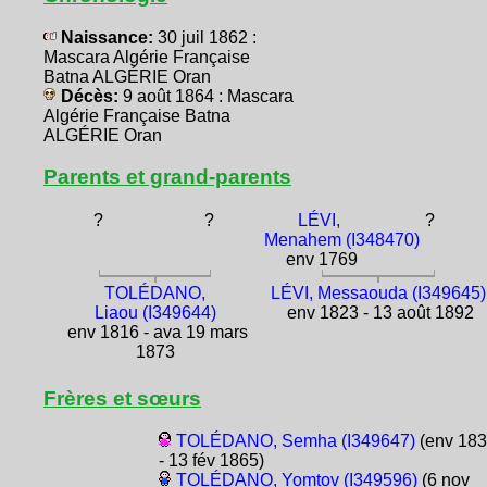
Naissance:
30 juil 1862 :
Mascara Algérie Française
Batna ALGÉRIE Oran
Décès:
9 août 1864 : Mascara
Algérie Française Batna
ALGÉRIE Oran
Parents et grand-parents
?
?
LÉVI,
?
Menahem (I348470)
env 1769
TOLÉDANO,
LÉVI, Messaouda (I349645)
Liaou (I349644)
env 1823 - 13 août 1892
env 1816 - ava 19 mars
1873
Frères et sœurs
TOLÉDANO, Semha (I349647)
(env 18
- 13 fév 1865)
TOLÉDANO, Yomtov (I349596)
(6 nov