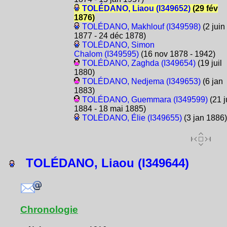
TOLÉDANO, Liaou (I349652)
(29 fév
1876)
TOLÉDANO, Makhlouf (I349598)
(2 juin
1877 - 24 déc 1878)
TOLÉDANO, Simon
Chalom (I349595)
(16 nov 1878 - 1942)
TOLÉDANO, Zaghda (I349654)
(19 juil
1880)
TOLÉDANO, Nedjema (I349653)
(6 jan
1883)
TOLÉDANO, Guemmara (I349599)
(21 j
1884 - 18 mai 1885)
TOLÉDANO, Élie (I349655)
(3 jan 1886)
TOLÉDANO, Liaou (I349644)
Chronologie