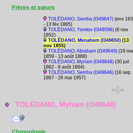
Frères et sœurs
TOLÉDANO, Semha (I349647)
(env 18
- 13 fév 1865)
TOLÉDANO, Yomtov (I349596)
(6 nov
1852)
TOLÉDANO, Menahem (I349650)
(13
nov 1855)
TOLÉDANO, Abraham (I349649)
(19 ma
1859 - 13 août 1888)
TOLÉDANO, Myriam (I349648)
(30 juil
1862 - 9 août 1864)
TOLÉDANO, Semha (I349646)
(16 sep
1867 - 28 mai 1957)
TOLÉDANO, Myriam (I349648)
Chronologie