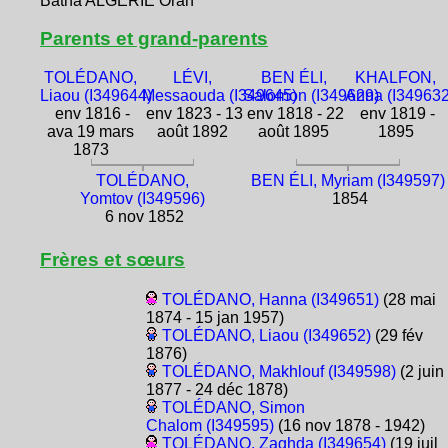
Batna ALGÉRIE Oran
Parents et grand-parents
TOLÉDANO,
LÉVI,
BEN ÉLI,
KHALFON,
Liaou (I349644)
Messaouda (I349645)
Salomon (I349629)
Anna (I349632
env 1816 -
env 1823 - 13
env 1818 - 22
env 1819 -
ava 19 mars
août 1892
août 1895
1895
1873
TOLÉDANO,
BEN ÉLI, Myriam (I349597)
Yomtov (I349596)
1854
6 nov 1852
Frères et sœurs
TOLÉDANO, Hanna (I349651)
(28 mai
1874 - 15 jan 1957)
TOLÉDANO, Liaou (I349652)
(29 fév
1876)
TOLÉDANO, Makhlouf (I349598)
(2 juin
1877 - 24 déc 1878)
TOLÉDANO, Simon
Chalom (I349595)
(16 nov 1878 - 1942)
TOLÉDANO, Zaghda (I349654)
(19 juil