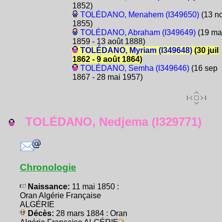
1852)
TOLÉDANO, Menahem (I349650)
(13 n
1855)
TOLÉDANO, Abraham (I349649)
(19 ma
1859 - 13 août 1888)
TOLÉDANO, Myriam (I349648)
(30 juil
1862 - 9 août 1864)
TOLÉDANO, Semha (I349646)
(16 sep
1867 - 28 mai 1957)
TOLÉDANO, Nedjema (I329771)
Chronologie
Naissance:
11 mai 1850 :
Oran Algérie Française
ALGÉRIE
Décès:
28 mars 1884 : Oran