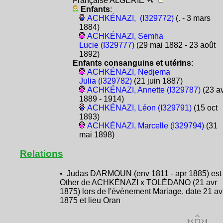
Française ALGÉRIE
Enfants
:
ACHKÉNAZI, (I329772)
(. - 3 mars
1884)
ACHKÉNAZI, Semha
Lucie (I329777)
(29 mai 1882 - 23 août
1892)
Enfants consanguins et utérins
:
ACHKÉNAZI, Nedjema
Julia (I329782)
(21 juin 1887)
ACHKÉNAZI, Annette (I329787)
(23 av
1889 - 1914)
ACHKÉNAZI, Léon (I329791)
(15 oct
1893)
ACHKÉNAZI, Marcelle (I329794)
(31
mai 1898)
Relations
• Judas DARMOUN (env 1811 - apr 1885) est
Other de ACHKÉNAZI x TOLÉDANO (21 avr
1875) lors de l'évènement Mariage, date 21 av
1875 et lieu Oran