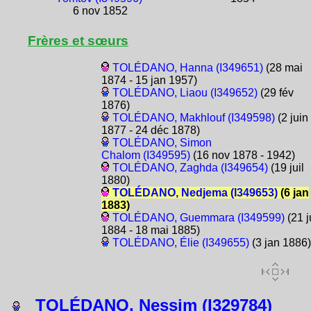
6 nov 1852
Frères et sœurs
TOLÉDANO, Hanna (I349651)
(28 mai
1874 - 15 jan 1957)
TOLÉDANO, Liaou (I349652)
(29 fév
1876)
TOLÉDANO, Makhlouf (I349598)
(2 juin
1877 - 24 déc 1878)
TOLÉDANO, Simon
Chalom (I349595)
(16 nov 1878 - 1942)
TOLÉDANO, Zaghda (I349654)
(19 juil
1880)
TOLÉDANO, Nedjema (I349653)
(6 jan
1883)
TOLÉDANO, Guemmara (I349599)
(21 j
1884 - 18 mai 1885)
TOLÉDANO, Élie (I349655)
(3 jan 1886)
TOLÉDANO, Nessim (I329784)