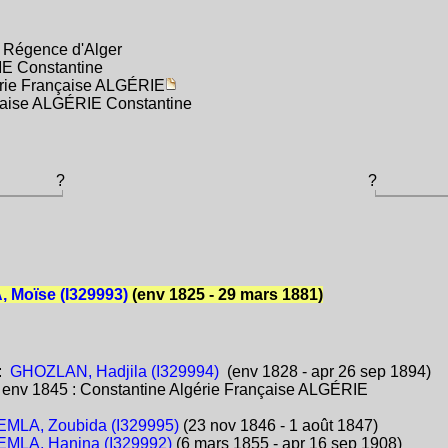
 Régence d'Alger
IE Constantine
érie Française ALGÉRIE
nçaise ALGÉRIE Constantine
?
?
 Moïse (I329993)
(env 1825 - 29 mars 1881)
:
GHOZLAN, Hadjila (I329994)
(env 1828 - apr 26 sep 1894)
:
env 1845 : Constantine Algérie Française ALGÉRIE
MLA, Zoubida (I329995)
(23 nov 1846 - 1 août 1847)
MLA, Hanina (I329992)
(6 mars 1855 - apr 16 sep 1908)