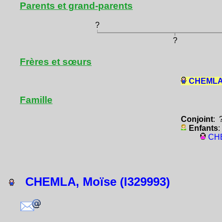
Parents et grand-parents
?
?
Frères et sœurs
CHEMLA,
Famille
Conjoint
: 
Enfants
:
CHE
CHEMLA, Moïse (I329993)