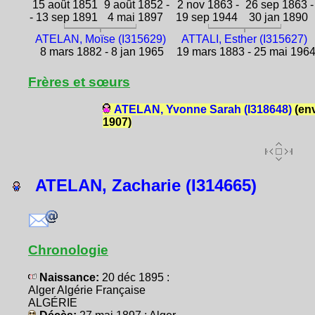
15 août 1851
9 août 1852 -
2 nov 1863 -
26 sep 1863 -
- 13 sep 1891
4 mai 1897
19 sep 1944
30 jan 1890
ATELAN, Moïse (I315629)
ATTALI, Esther (I315627)
8 mars 1882 - 8 jan 1965
19 mars 1883 - 25 mai 196
Frères et sœurs
ATELAN, Yvonne Sarah (I318648)
(en
1907)
ATELAN, Zacharie (I314665)
Chronologie
Naissance:
20 déc 1895 :
Alger Algérie Française
ALGÉRIE