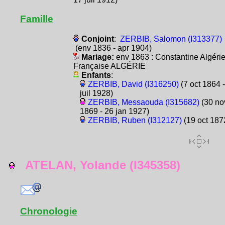
Famille
Conjoint
:
ZERBIB, Salomon (I313377)
(env 1836 - apr 1904)
Mariage:
env 1863 : Constantine Algéri
Française ALGÉRIE
Enfants
:
ZERBIB, David (I316250)
(7 oct 1864 -
juil 1928)
ZERBIB, Messaouda (I315682)
(30 no
1869 - 26 jan 1927)
ZERBIB, Ruben (I312127)
(19 oct 187
ATELAN, Yolande (I345358)
Chronologie