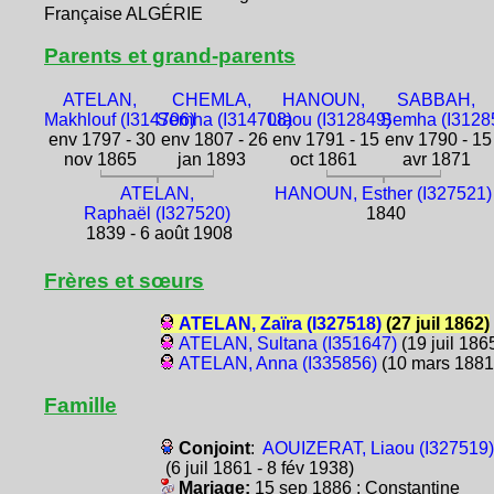
Française ALGÉRIE
Parents et grand-parents
ATELAN,
CHEMLA,
HANOUN,
SABBAH,
Makhlouf (I314706)
Semha (I314708)
Liaou (I312849)
Semha (I3128
env 1797 - 30
env 1807 - 26
env 1791 - 15
env 1790 - 15
nov 1865
jan 1893
oct 1861
avr 1871
ATELAN,
HANOUN, Esther (I327521)
Raphaël (I327520)
1840
1839 - 6 août 1908
Frères et sœurs
ATELAN, Zaïra (I327518)
(27 juil 1862)
ATELAN, Sultana (I351647)
(19 juil 186
ATELAN, Anna (I335856)
(10 mars 1881
Famille
Conjoint
:
AOUIZERAT, Liaou (I327519)
(6 juil 1861 - 8 fév 1938)
Mariage:
15 sep 1886 : Constantine