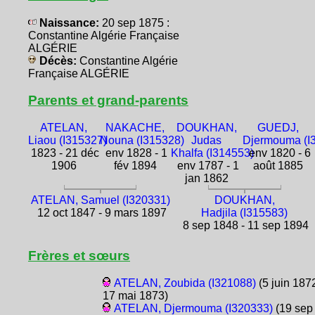
Naissance:
20 sep 1875 :
Constantine Algérie Française
ALGÉRIE
Décès:
Constantine Algérie
Française ALGÉRIE
Parents et grand-parents
ATELAN,
NAKACHE,
DOUKHAN,
GUEDJ,
Liaou (I315327)
Nouna (I315328)
Judas
Djermouma (I
1823 - 21 déc
env 1828 - 1
Khalfa (I314553)
env 1820 - 6
1906
fév 1894
env 1787 - 1
août 1885
jan 1862
ATELAN, Samuel (I320331)
DOUKHAN,
12 oct 1847 - 9 mars 1897
Hadjila (I315583)
8 sep 1848 - 11 sep 1894
Frères et sœurs
ATELAN, Zoubida (I321088)
(5 juin 1872
17 mai 1873)
ATELAN, Djermouma (I320333)
(19 sep