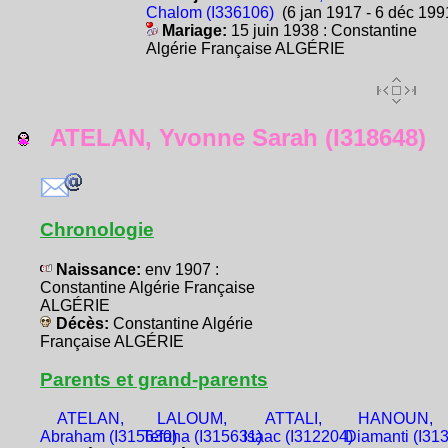
Chalom (I336106)
(6 jan 1917 - 6 déc 199
Mariage:
15 juin 1938 : Constantine
Algérie Française ALGÉRIE
ATELAN, Yvonne Sarah (I318648)
Chronologie
Naissance:
env 1907 :
Constantine Algérie Française
ALGÉRIE
Décès:
Constantine Algérie
Française ALGÉRIE
Parents et grand-parents
ATELAN,
LALOUM,
ATTALI,
HANOUN,
Abraham (I315630)
Tefaha (I315631)
Isaac (I312204)
Diamanti (I31