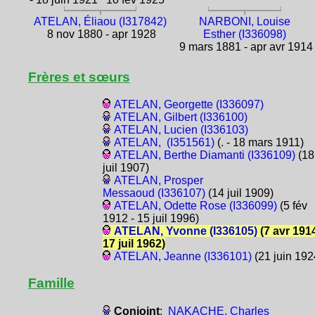
ATELAN, Éliaou (I317842)
NARBONI, Louise
8 nov 1880 - apr 1928
Esther (I336098)
9 mars 1881 - apr avr 1914
Frères et sœurs
ATELAN, Georgette (I336097)
ATELAN, Gilbert (I336100)
ATELAN, Lucien (I336103)
ATELAN, (I351561)
(. - 18 mars 1911)
ATELAN, Berthe Diamanti (I336109)
(18
juil 1907)
ATELAN, Prosper
Messaoud (I336107)
(14 juil 1909)
ATELAN, Odette Rose (I336099)
(5 fév
1912 - 15 juil 1996)
ATELAN, Yvonne (I336105)
(7 avr 1914
17 juil 1962)
ATELAN, Jeanne (I336101)
(21 juin 192
Famille
Conjoint
:
NAKACHE, Charles