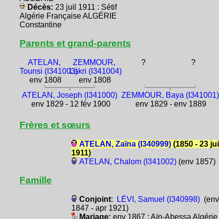
Décès:
23 juil 1911 : Sétif
Algérie Française ALGÉRIE
Constantine
Parents et grand-parents
ATELAN,
ZEMMOUR,
?
?
Tounsi (I341003)
Lakri (I341004)
env 1808
env 1808
ATELAN, Joseph (I341000)
ZEMMOUR, Baya (I341001)
env 1829 - 12 fév 1900
env 1829 - env 1889
Frères et sœurs
ATELAN, Zaïna (I340999)
(1850 - 23 jui
1911)
ATELAN, Chalom (I341002)
(env 1857)
Famille
Conjoint
:
LÉVI, Samuel (I340998)
(env
1847 - apr 1921)
Mariage:
env 1867 : Aïn-Abessa Algérie