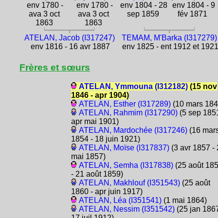
env 1780 -
env 1780 -
env 1804 - 28
env 1804 - 9
ava 3 oct
ava 3 oct
sep 1859
fév 1871
1863
1863
ATELAN, Jacob (I317247)
TEMAM, M'Barka (I317279)
env 1816 - 16 avr 1887
env 1825 - ent 1912 et 192
Frères et sœurs
ATELAN, Ymmouna (I312182)
(15 nov
1846 - apr 1904)
ATELAN, Esther (I317289)
(10 mars 184
ATELAN, Rahmim (I317290)
(5 sep 1851
apr mai 1901)
ATELAN, Mardochée (I317246)
(16 mar
1854 - 18 juin 1921)
ATELAN, Moïse (I317837)
(3 avr 1857 - 
mai 1857)
ATELAN, Semha (I317838)
(25 août 18
- 21 août 1859)
ATELAN, Makhlouf (I351543)
(25 août
1860 - apr juin 1917)
ATELAN, Léa (I351541)
(1 mai 1864)
ATELAN, Nessim (I351542)
(25 jan 1867
17 juil 1912)