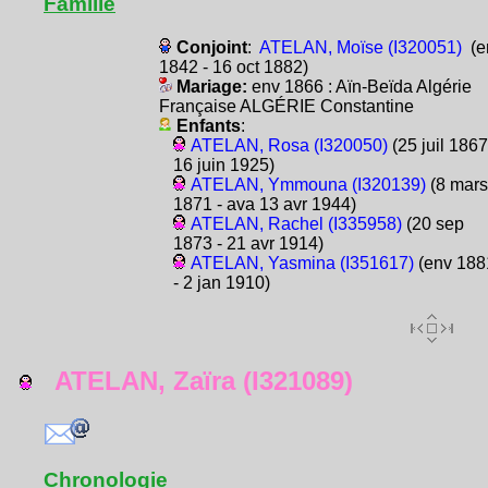
Famille
Conjoint
:
ATELAN, Moïse (I320051)
(e
1842 - 16 oct 1882)
Mariage:
env 1866 : Aïn-Beïda Algérie
Française ALGÉRIE Constantine
Enfants
:
ATELAN, Rosa (I320050)
(25 juil 1867
16 juin 1925)
ATELAN, Ymmouna (I320139)
(8 mars
1871 - ava 13 avr 1944)
ATELAN, Rachel (I335958)
(20 sep
1873 - 21 avr 1914)
ATELAN, Yasmina (I351617)
(env 188
- 2 jan 1910)
ATELAN, Zaïra (I321089)
Chronologie