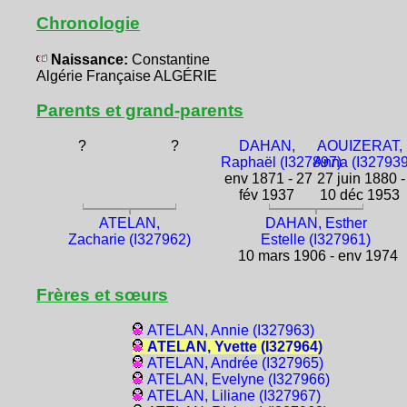
Chronologie
Naissance:
Constantine
Algérie Française ALGÉRIE
Parents et grand-parents
?
?
DAHAN,
AOUIZERAT,
Raphaël (I327897)
Anna (I327939
env 1871 - 27
27 juin 1880 -
fév 1937
10 déc 1953
ATELAN,
DAHAN, Esther
Zacharie (I327962)
Estelle (I327961)
10 mars 1906 - env 1974
Frères et sœurs
ATELAN, Annie (I327963)
ATELAN, Yvette (I327964)
ATELAN, Andrée (I327965)
ATELAN, Evelyne (I327966)
ATELAN, Liliane (I327967)