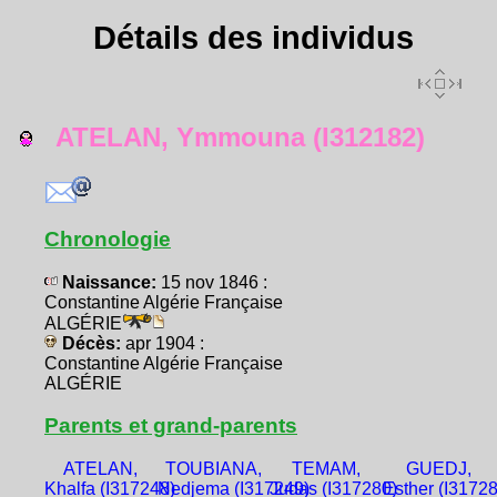
Détails des individus
ATELAN, Ymmouna (I312182)
Chronologie
Naissance:
15 nov 1846 :
Constantine Algérie Française
ALGÉRIE
Décès:
apr 1904 :
Constantine Algérie Française
ALGÉRIE
Parents et grand-parents
ATELAN,
TOUBIANA,
TEMAM,
GUEDJ,
Khalfa (I317248)
Nedjema (I317249)
Judas (I317280)
Esther (I3172