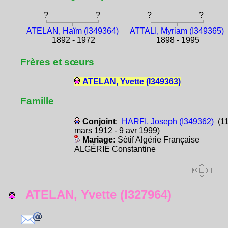
?
?
?
?
ATELAN, Haïm (I349364)
ATTALI, Myriam (I349365)
1892 - 1972
1898 - 1995
Frères et sœurs
ATELAN, Yvette (I349363)
Famille
Conjoint
:
HARFI, Joseph (I349362)
(1
mars 1912 - 9 avr 1999)
Mariage:
Sétif Algérie Française
ALGÉRIE Constantine
ATELAN, Yvette (I327964)