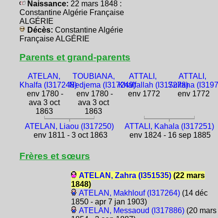
Naissance:
22 mars 1848 :
Constantine Algérie Française
ALGÉRIE
Décès:
Constantine Algérie
Française ALGÉRIE
Parents et grand-parents
ATELAN,
TOUBIANA,
ATTALI,
ATTALI,
Khalfa (I317248)
Nedjema (I317249)
Khalfallah (I317278)
Sultana (I319
env 1780 -
env 1780 -
env 1772
env 1772
ava 3 oct
ava 3 oct
1863
1863
ATELAN, Liaou (I317250)
ATTALI, Kahala (I317251)
env 1811 - 3 oct 1863
env 1824 - 16 sep 1885
Frères et sœurs
ATELAN, Zahra (I351535)
(22 mars
1848)
ATELAN, Makhlouf (I317264)
(14 déc
1850 - apr 7 jan 1903)
ATELAN, Messaoud (I317886)
(20 mars