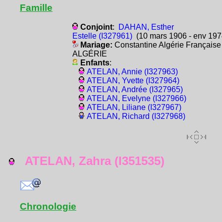
Famille
Conjoint
:
DAHAN, Esther
Estelle (I327961)
(10 mars 1906 - env 197
Mariage:
Constantine Algérie Française
ALGÉRIE
Enfants
:
ATELAN, Annie (I327963)
ATELAN, Yvette (I327964)
ATELAN, Andrée (I327965)
ATELAN, Evelyne (I327966)
ATELAN, Liliane (I327967)
ATELAN, Richard (I327968)
ATELAN, Zahra (I351535)
Chronologie