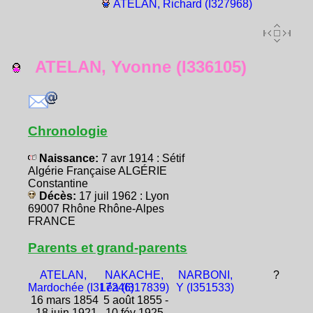
ATELAN, Richard (I327968)
ATELAN, Yvonne (I336105)
Chronologie
Naissance:
7 avr 1914 : Sétif
Algérie Française ALGÉRIE
Constantine
Décès:
17 juil 1962 : Lyon
69007 Rhône Rhône-Alpes
FRANCE
Parents et grand-parents
ATELAN,
NAKACHE,
NARBONI,
?
Mardochée (I317246)
Léa (I317839)
Y (I351533)
16 mars 1854
5 août 1855 -
- 18 juin 1921
10 fév 1925