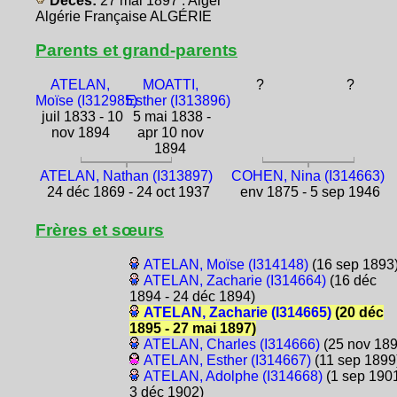
Décès:
27 mai 1897 : Alger
Algérie Française ALGÉRIE
Parents et grand-parents
ATELAN,
MOATTI,
?
?
Moïse (I312985)
Esther (I313896)
juil 1833 - 10
5 mai 1838 -
nov 1894
apr 10 nov
1894
ATELAN, Nathan (I313897)
COHEN, Nina (I314663)
24 déc 1869 - 24 oct 1937
env 1875 - 5 sep 1946
Frères et sœurs
ATELAN, Moïse (I314148)
(16 sep 1893
ATELAN, Zacharie (I314664)
(16 déc
1894 - 24 déc 1894)
ATELAN, Zacharie (I314665)
(20 déc
1895 - 27 mai 1897)
ATELAN, Charles (I314666)
(25 nov 189
ATELAN, Esther (I314667)
(11 sep 1899
ATELAN, Adolphe (I314668)
(1 sep 1901
3 déc 1902)