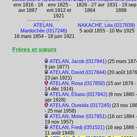
env 1816 - 16
env 1825 -
1826 - 27 avr
1831 - 19 sep
avr 1887
ent 1912 et
1864
1898
1921
ATELAN,
NAKACHE, Léa (I317839)
Mardochée (I317246)
5 août 1855 - 10 fév 1925
16 mars 1854 - 18 juin 1921
Frères et sœurs
ATELAN, Jacob (I317841)
(25 mars 1874
9 jan 1877)
ATELAN, David (I317844)
(20 août 1876
23 jan 1921)
ATELAN, Rosa (I317850)
(15 avr 1878 -
14 déc 1914)
ATELAN, Éliaou (I317842)
(8 nov 1880 -
apr 1928)
ATELAN, Oureïda (I317245)
(23 nov 18
- 25 mai 1958)
ATELAN, Moïse (I317851)
(16 oct 1884 
19 nov 1957)
ATELAN, Fredj (I351521)
(16 sep 1886 -
11 août 1949)