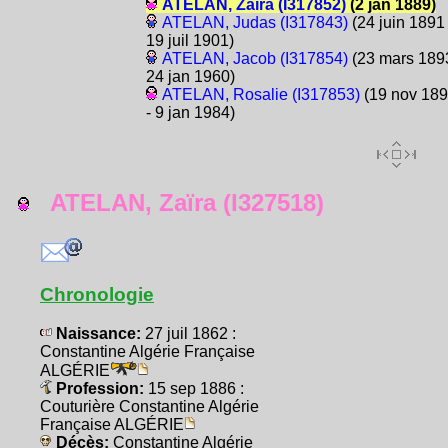
ATELAN, Zaïra (I317852)
(2 jan 1889)
ATELAN, Judas (I317843)
(24 juin 1891 
19 juil 1901)
ATELAN, Jacob (I317854)
(23 mars 1893
24 jan 1960)
ATELAN, Rosalie (I317853)
(19 nov 18
- 9 jan 1984)
ATELAN, Zaïra (I327518)
Chronologie
Naissance:
27 juil 1862 :
Constantine Algérie Française
ALGÉRIE
Profession:
15 sep 1886 :
Couturière Constantine Algérie
Française ALGÉRIE
Décès:
Constantine Algérie