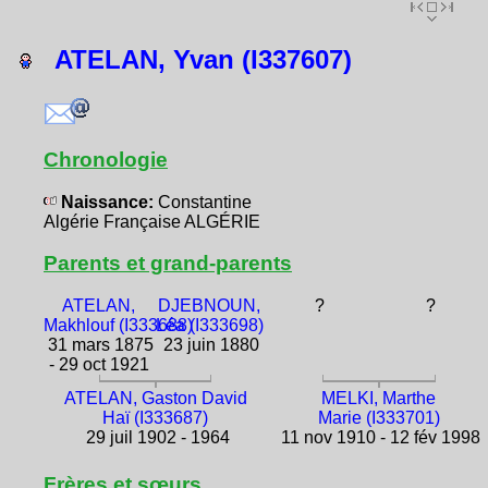
ATELAN, Yvan (I337607)
Chronologie
Naissance:
Constantine
Algérie Française ALGÉRIE
Parents et grand-parents
ATELAN,
DJEBNOUN,
?
?
Makhlouf (I333688)
Léa (I333698)
31 mars 1875
23 juin 1880
- 29 oct 1921
ATELAN, Gaston David
MELKI, Marthe
Haï (I333687)
Marie (I333701)
29 juil 1902 - 1964
11 nov 1910 - 12 fév 1998
Frères et sœurs