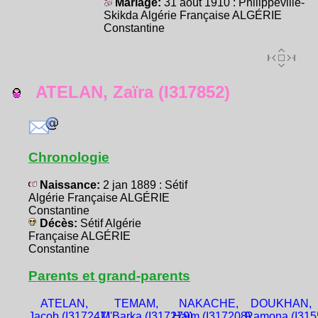
Mariage:
31 août 1910 : Philippeville-
Skikda Algérie Française ALGÉRIE
Constantine
ATELAN, Zaïra (I317852)
Chronologie
Naissance:
2 jan 1889 : Sétif
Algérie Française ALGÉRIE
Constantine
Décès:
Sétif Algérie
Française ALGÉRIE
Constantine
Parents et grand-parents
ATELAN,
TEMAM,
NAKACHE,
DOUKHAN,
Jacob (I317247)
M'Barka (I317279)
Haïm (I317208)
Ramona (I315