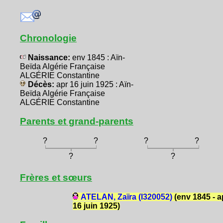
Chronologie
Naissance:
env 1845 : Aïn-
Beïda Algérie Française
ALGÉRIE Constantine
Décès:
apr 16 juin 1925 : Aïn-
Beïda Algérie Française
ALGÉRIE Constantine
Parents et grand-parents
?
?
?
?
?
?
Frères et sœurs
ATELAN, Zaïra (I320052)
(env 1845 - a
16 juin 1925)