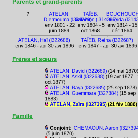
Parents et grand-parents
?
ATELAN,
TAÏEB,
BOUCHOUCH
Djermouma (I334229)
Salomon (I314395)
Oureïda (I314
env 1801 - 22
env 1804 - 5
env 1814 - 15
juin 1889
oct 1868
déc 1864
ATELAN, Haï (I322686)
TAÏEB, Reina (I322687)
env 1846 - apr 30 avr 1896
env 1847 - apr 30 avr 1896
Frères et sœurs
ATELAN, David (I322689)
(14 mai 1870
ATELAN, Askil (I322688)
(19 avr 1877 -
oct 1877)
ATELAN, Baya (I322685)
(25 sep 1878)
ATELAN, Guemmara (I327384)
(15 sep
1883)
ATELAN, Zaïra (I327395)
(21 fév 1886)
Famille
Conjoint
:
CHEMAOUN, Aaron (I327394
(5 juin 1870)