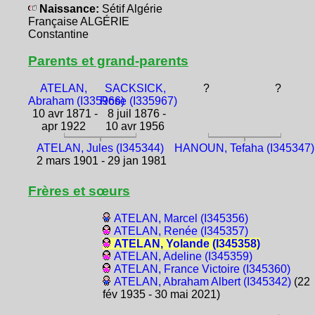
Naissance:
Sétif Algérie
Française ALGÉRIE
Constantine
Parents et grand-parents
ATELAN,
SACKSICK,
?
?
Abraham (I335966)
Rose (I335967)
10 avr 1871 -
8 juil 1876 -
apr 1922
10 avr 1956
ATELAN, Jules (I345344)
HANOUN, Tefaha (I345347)
2 mars 1901 - 29 jan 1981
Frères et sœurs
ATELAN, Marcel (I345356)
ATELAN, Renée (I345357)
ATELAN, Yolande (I345358)
ATELAN, Adeline (I345359)
ATELAN, France Victoire (I345360)
ATELAN, Abraham Albert (I345342)
(22
fév 1935 - 30 mai 2021)