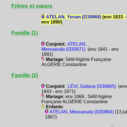
Frères et sœurs
ATELAN, Yoram (I330868)
(env 1833 -
env 1890)
Famille (1)
Conjoint
:
ATELAN,
Messaouda (I330871)
(env 1841 - env
1891)
Mariage:
Sétif Algérie Française
ALGÉRIE Constantine
Famille (2)
Conjoint
:
LÉVI, Sultana (I330865)
(env
1843 - env 1871)
Mariage:
env 1866 : Sétif Algérie
Française ALGÉRIE Constantine
Enfants
:
ATELAN, Messaouda (I330864)
(13 ju
1867)