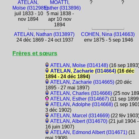
ATELAN,
MOATTI,
?
?
Moïse (I312985)
Esther (I313896)
juil 1833 - 10
5 mai 1838 -
nov 1894
apr 10 nov
1894
ATELAN, Nathan (I313897)
COHEN, Nina (I314663)
24 déc 1869 - 24 oct 1937
env 1875 - 5 sep 1946
Frères et sœurs
ATELAN, Moïse (I314148)
(16 sep 1893
ATELAN, Zacharie (I314664)
(16 déc
1894 - 24 déc 1894)
ATELAN, Zacharie (I314665)
(20 déc
1895 - 27 mai 1897)
ATELAN, Charles (I314666)
(25 nov 189
ATELAN, Esther (I314667)
(11 sep 1899
ATELAN, Adolphe (I314668)
(1 sep 1901
3 déc 1902)
ATELAN, Marcel (I314669)
(22 fév 1903
ATELAN, Albert (I314670)
(21 juil 1904 -
16 juin 1907)
ATELAN, Edmond Albert (I314671)
(11
mai 1908)