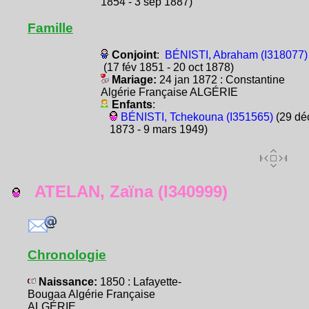
1854 - 3 sep 1887)
Famille
Conjoint
:
BÉNISTI, Abraham (I318077)
(17 fév 1851 - 20 oct 1878)
Mariage:
24 jan 1872 : Constantine
Algérie Française ALGÉRIE
Enfants
:
BÉNISTI, Tchekouna (I351565)
(29 dé
1873 - 9 mars 1949)
ATELAN, Zaïna (I340999)
Chronologie
Naissance:
1850 : Lafayette-
Bougaa Algérie Française
ALGÉRIE