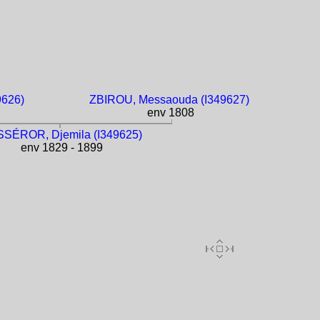
9626)
ZBIROU, Messaouda (I349627)
env 1808
SSÉROR, Djemila (I349625)
env 1829 - 1899