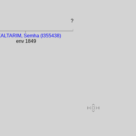
?
ALTARIM, Semha (I355438)
env 1849