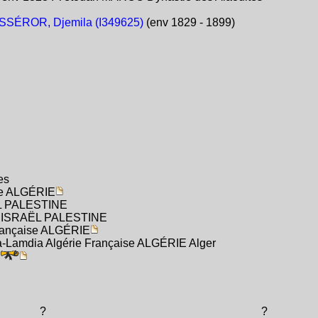
SSÉROR, Djemila (I349625)
(env 1829 - 1899)
es
se ALGÉRIE
ËL PALESTINE
an ISRAËL PALESTINE
Française ALGÉRIE
éa-Lamdia Algérie Française ALGÉRIE Alger
?
?