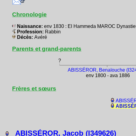
Chronologie
Naissance:
env 1830 : El Hammeda MAROC Dynastie 
Profession:
Rabbin
Décès:
Avéré
Parents et grand-parents
?
ABISSÉROR, Benaïouche (I32
env 1800 - ava 1886
Frères et sœurs
ABISSÉR
ABISSÉR
ABISSÉROR, Jacob (I349626)