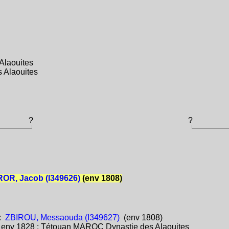
Alaouites
 Alaouites
?
?
OR, Jacob (I349626)
(env 1808)
:
ZBIROU, Messaouda (I349627)
(env 1808)
:
env 1828 : Tétouan MAROC Dynastie des Alaouites