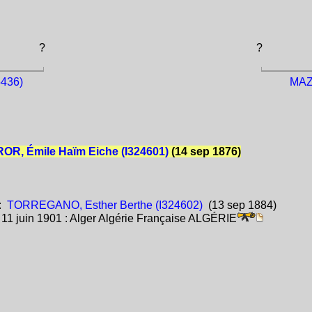
?
?
436)
MAZ
OR, Émile Haïm Eiche (I324601)
(14 sep 1876)
:
TORREGANO, Esther Berthe (I324602)
(13 sep 1884)
:
11 juin 1901 : Alger Algérie Française ALGÉRIE