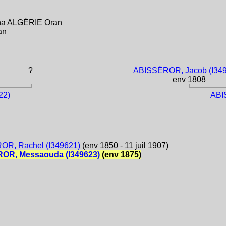
tna ALGÉRIE Oran
an
?
ABISSÉROR, Jacob (I34
env 1808
22)
ABI
OR, Rachel (I349621)
(env 1850 - 11 juil 1907)
OR, Messaouda (I349623)
(env 1875)