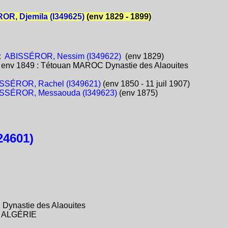
R, Djemila (I349625)
(env 1829 - 1899)
:
ABISSÉROR, Nessim (I349622)
(env 1829)
:
env 1849 : Tétouan MAROC Dynastie des Alaouites
SSÉROR, Rachel (I349621)
(env 1850 - 11 juil 1907)
SSÉROR, Messaouda (I349623)
(env 1875)
24601)
Dynastie des Alaouites
se ALGÉRIE