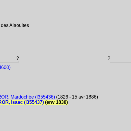
des Alaouites
?
?
4600)
OR, Mardochée (I355436)
(1826 - 15 avr 1886)
OR, Isaac (I355437)
(env 1830)