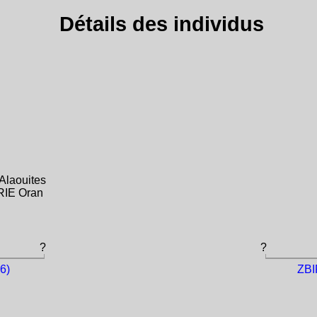
Détails des individus
Alaouites
RIE Oran
?
?
6)
ZBI