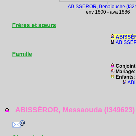
ABISSÉROR, Benaïouche (I32
env 1800 - ava 1886
Frères et sœurs
ABISSÉR
ABISSÉRO
Famille
Conjoint
Mariage
Enfants
:
ABI
ABISSÉROR, Messaouda (I349623)