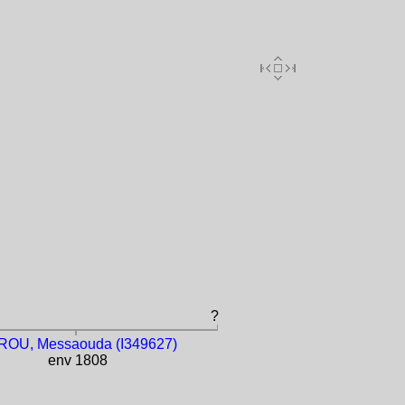
?
ROU, Messaouda (I349627)
env 1808