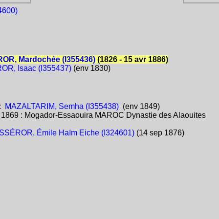
4600)
OR, Mardochée (I355436)
(1826 - 15 avr 1886)
R, Isaac (I355437)
(env 1830)
:
MAZALTARIM, Semha (I355438)
(env 1849)
:
1869 : Mogador-Essaouira MAROC Dynastie des Alaouites
SSÉROR, Émile Haïm Eiche (I324601)
(14 sep 1876)