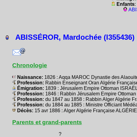
Enfants
:
ABI
ABISSÉROR, Mardochée (I355436)
Chronologie
Naissance:
1826 : Aqqa MAROC Dynastie des Alaouit
Profession:
Rabbin Enseignant Oran Algérie Françai
Émigration:
1839 : Jérusalem Empire Ottoman ISRA
Profession:
1846 : Rabbin Jérusalem Empire Ottom
Profession:
du 1847 au 1858 : Rabbin Alger Algérie 
Profession:
du 1884 au 1885 : Ministre Officiant Méd
Décès:
15 avr 1886 : Alger Algérie Française ALGÉRIE
Parents et grand-parents
?