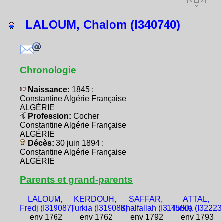
LALOUM, Chalom (I340740)
Chronologie
Naissance:
1845 :
Constantine Algérie Française
ALGÉRIE
Profession:
Cocher
Constantine Algérie Française
ALGÉRIE
Décès:
30 juin 1894 :
Constantine Algérie Française
ALGÉRIE
Parents et grand-parents
LALOUM,
KERDOUH,
SAFFAR,
ATTAL,
Fredj (I319087)
Turkia (I319088)
Khalfallah (I314580)
Turkia (I32223
env 1762
env 1762
env 1792
env 1793