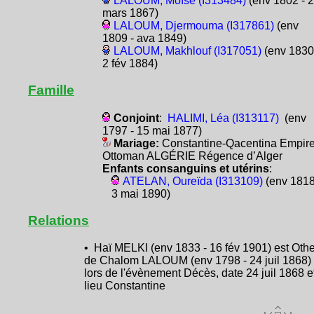
LALOUM, Moïse (I313484)
(env 1802 - 
mars 1867)
LALOUM, Djermouma (I317861)
(env
1809 - ava 1849)
LALOUM, Makhlouf (I317051)
(env 1830
2 fév 1884)
Famille
Conjoint
:
HALIMI, Léa (I313117)
(env
1797 - 15 mai 1877)
Mariage:
Constantine-Qacentina Empir
Ottoman ALGÉRIE Régence d’Alger
Enfants consanguins et utérins
:
ATELAN, Oureïda (I313109)
(env 1818
3 mai 1890)
Relations
• Haï MELKI (env 1833 - 16 fév 1901) est Othe
de Chalom LALOUM (env 1798 - 24 juil 1868)
lors de l'évènement Décès, date 24 juil 1868 e
lieu Constantine