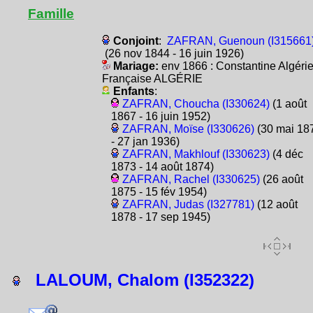
Famille
Conjoint
:
ZAFRAN, Guenoun (I315661
(26 nov 1844 - 16 juin 1926)
Mariage:
env 1866 : Constantine Algéri
Française ALGÉRIE
Enfants
:
ZAFRAN, Choucha (I330624)
(1 août
1867 - 16 juin 1952)
ZAFRAN, Moïse (I330626)
(30 mai 18
- 27 jan 1936)
ZAFRAN, Makhlouf (I330623)
(4 déc
1873 - 14 août 1874)
ZAFRAN, Rachel (I330625)
(26 août
1875 - 15 fév 1954)
ZAFRAN, Judas (I327781)
(12 août
1878 - 17 sep 1945)
LALOUM, Chalom (I352322)