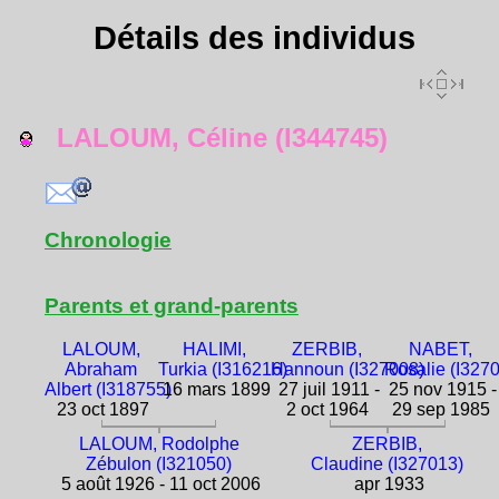
Détails des individus
LALOUM, Céline (I344745)
Chronologie
Parents et grand-parents
LALOUM,
HALIMI,
ZERBIB,
NABET,
Abraham
Turkia (I316216)
Hannoun (I327008)
Rosalie (I327
Albert (I318755)
16 mars 1899
27 juil 1911 -
25 nov 1915 -
23 oct 1897
2 oct 1964
29 sep 1985
LALOUM, Rodolphe
ZERBIB,
Zébulon (I321050)
Claudine (I327013)
5 août 1926 - 11 oct 2006
apr 1933