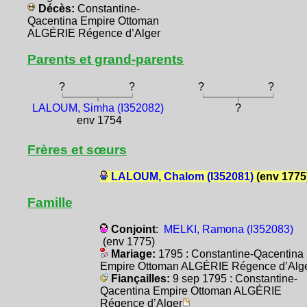
Décès:
Constantine-
Qacentina Empire Ottoman
ALGÉRIE Régence d’Alger
Parents et grand-parents
?
?
?
?
LALOUM, Simha (I352082)
?
env 1754
Frères et sœurs
LALOUM, Chalom (I352081)
(env 1775
Famille
Conjoint
:
MELKI, Ramona (I352083)
(env 1775)
Mariage:
1795 : Constantine-Qacentina
Empire Ottoman ALGÉRIE Régence d’Alg
Fiançailles:
9 sep 1795 : Constantine-
Qacentina Empire Ottoman ALGÉRIE
Régence d’Alger