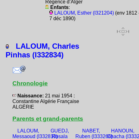
Régence d’Alger
Enfants
:
LALOUM, Esther (I321204)
(env 1812 
7 déc 1890)
LALOUM, Charles
Pinhas (I332834)
Chronologie
Naissance:
21 mai 1954 :
Constantine Algérie Française
ALGÉRIE
Parents et grand-parents
LALOUM,
GUEDJ,
NABET,
HANOUN,
Messaoud (I332810)
Rosala
Ruben (I333266)
Chacha (I333