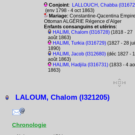
Conjoint
:
LALLOUCH, Chabba (I31672
(env 1798 - 4 oct 1863)
Mariage:
Constantine-Qacentina Empir
Ottoman ALGÉRIE Régence d’Alger
Enfants consanguins et utérins
:
HALIMI, Chalom (I316728)
(1818 - 27
août 1863)
HALIMI, Turkia (I316729)
(1827 - 28 jui
1890)
HALIMI, Jacob (I312680)
(déc 1827 - 
août 1863)
HALIMI, Hadjila (I316731)
(1833 - 4 ao
1863)
LALOUM, Chalom (I321205)
Chronologie