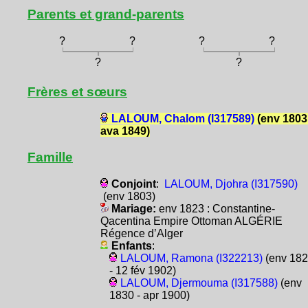
Parents et grand-parents
?
?
?
?
?
?
Frères et sœurs
LALOUM, Chalom (I317589)
(env 1803
ava 1849)
Famille
Conjoint
:
LALOUM, Djohra (I317590)
(env 1803)
Mariage:
env 1823 : Constantine-
Qacentina Empire Ottoman ALGÉRIE
Régence d’Alger
Enfants
:
LALOUM, Ramona (I322213)
(env 18
- 12 fév 1902)
LALOUM, Djermouma (I317588)
(env
1830 - apr 1900)