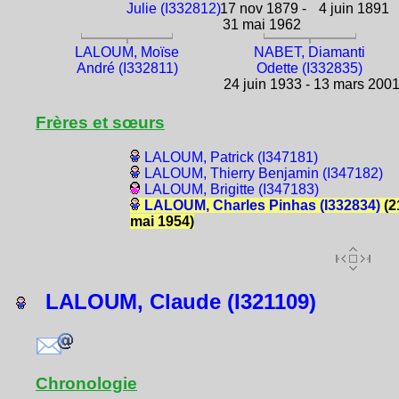
Julie (I332812)
17 nov 1879 -
4 juin 1891
31 mai 1962
LALOUM, Moïse
NABET, Diamanti
André (I332811)
Odette (I332835)
24 juin 1933 - 13 mars 200
Frères et sœurs
LALOUM, Patrick (I347181)
LALOUM, Thierry Benjamin (I347182)
LALOUM, Brigitte (I347183)
LALOUM, Charles Pinhas (I332834)
(2
mai 1954)
LALOUM, Claude (I321109)
Chronologie