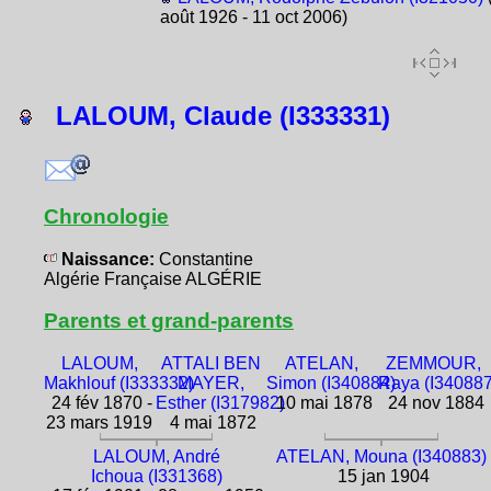
août 1926 - 11 oct 2006)
LALOUM, Claude (I333331)
Chronologie
Naissance:
Constantine
Algérie Française ALGÉRIE
Parents et grand-parents
LALOUM,
ATTALI BEN
ATELAN,
ZEMMOUR,
Makhlouf (I333332)
MAYER,
Simon (I340884)
Raya (I340887
24 fév 1870 -
Esther (I317982)
10 mai 1878
24 nov 1884
23 mars 1919
4 mai 1872
LALOUM, André
ATELAN, Mouna (I340883)
Ichoua (I331368)
15 jan 1904