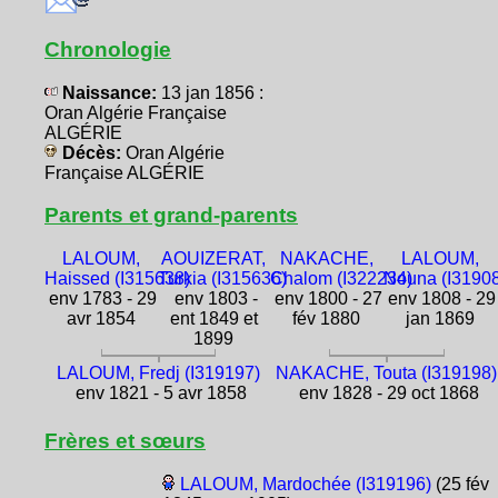
Chronologie
Naissance:
13 jan 1856 :
Oran Algérie Française
ALGÉRIE
Décès:
Oran Algérie
Française ALGÉRIE
Parents et grand-parents
LALOUM,
AOUIZERAT,
NAKACHE,
LALOUM,
Haissed (I315638)
Turkia (I315636)
Chalom (I322234)
Nouna (I3190
env 1783 - 29
env 1803 -
env 1800 - 27
env 1808 - 29
avr 1854
ent 1849 et
fév 1880
jan 1869
1899
LALOUM, Fredj (I319197)
NAKACHE, Touta (I319198)
env 1821 - 5 avr 1858
env 1828 - 29 oct 1868
Frères et sœurs
LALOUM, Mardochée (I319196)
(25 fév