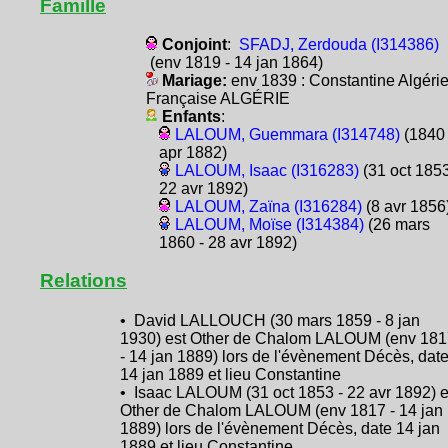
Famille
Conjoint
:
SFADJ, Zerdouda (I314386)
(env 1819 - 14 jan 1864)
Mariage:
env 1839 : Constantine Algéri
Française ALGÉRIE
Enfants
:
LALOUM, Guemmara (I314748)
(1840 
apr 1882)
LALOUM, Isaac (I316283)
(31 oct 1853
22 avr 1892)
LALOUM, Zaïna (I316284)
(8 avr 1856
LALOUM, Moïse (I314384)
(26 mars
1860 - 28 avr 1892)
Relations
• David LALLOUCH (30 mars 1859 - 8 jan
1930) est Other de Chalom LALOUM (env 181
- 14 jan 1889) lors de l'évènement Décès, dat
14 jan 1889 et lieu Constantine
• Isaac LALOUM (31 oct 1853 - 22 avr 1892) e
Other de Chalom LALOUM (env 1817 - 14 jan
1889) lors de l'évènement Décès, date 14 jan
1889 et lieu Constantine