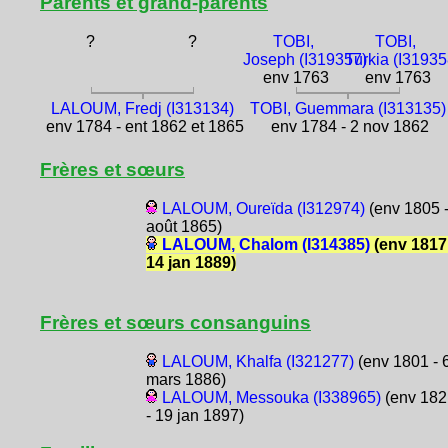
Parents et grand-parents
?
?
TOBI,
TOBI,
Joseph (I319357)
Turkia (I31935
env 1763
env 1763
LALOUM, Fredj (I313134)
TOBI, Guemmara (I313135)
env 1784 - ent 1862 et 1865
env 1784 - 2 nov 1862
Frères et sœurs
LALOUM, Oureïda (I312974)
(env 1805 -
août 1865)
LALOUM, Chalom (I314385)
(env 1817
14 jan 1889)
Frères et sœurs consanguins
LALOUM, Khalfa (I321277)
(env 1801 - 
mars 1886)
LALOUM, Messouka (I338965)
(env 182
- 19 jan 1897)