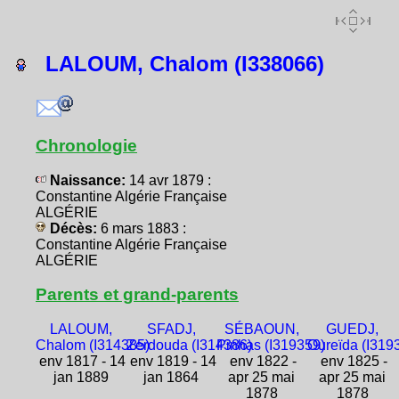
LALOUM, Chalom (I338066)
Chronologie
Naissance:
14 avr 1879 :
Constantine Algérie Française
ALGÉRIE
Décès:
6 mars 1883 :
Constantine Algérie Française
ALGÉRIE
Parents et grand-parents
LALOUM,
SFADJ,
SÉBAOUN,
GUEDJ,
Chalom (I314385)
Zerdouda (I314386)
Pinhas (I319359)
Oureïda (I319
env 1817 - 14
env 1819 - 14
env 1822 -
env 1825 -
jan 1889
jan 1864
apr 25 mai
apr 25 mai
1878
1878