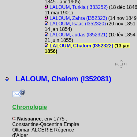
1845 - apr 1905)
LALOUM, Turkia (I333252)
(18 déc 1846
11 mai 1901)
LALOUM, Zahra (I352323)
(14 nov 1849
LALOUM, Isaac (I352320)
(20 nov 1851 
14 jan 1854)
LALOUM, Judas (I352321)
(10 fév 1854 
21 juin 1855)
LALOUM, Chalom (I352322)
(13 jan
1856)
LALOUM, Chalom (I352081)
Chronologie
Naissance:
env 1775 :
Constantine-Qacentina Empire
Ottoman ALGÉRIE Régence
d’Alger