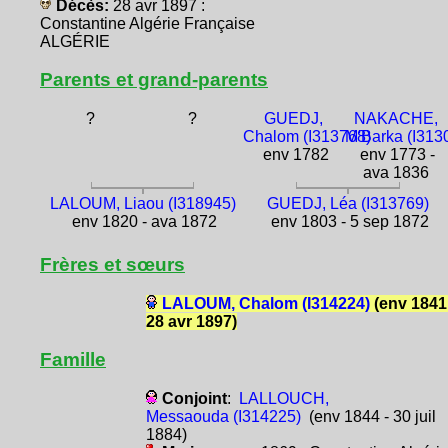
Décès:
28 avr 1897 :
Constantine Algérie Française
ALGÉRIE
Parents et grand-parents
?
?
GUEDJ,
NAKACHE,
Chalom (I313768)
M'Barka (I313
env 1782
env 1773 -
ava 1836
LALOUM, Liaou (I318945)
GUEDJ, Léa (I313769)
env 1820 - ava 1872
env 1803 - 5 sep 1872
Frères et sœurs
LALOUM, Chalom (I314224)
(env 1841
28 avr 1897)
Famille
Conjoint
:
LALLOUCH,
Messaouda (I314225)
(env 1844 - 30 juil
1884)