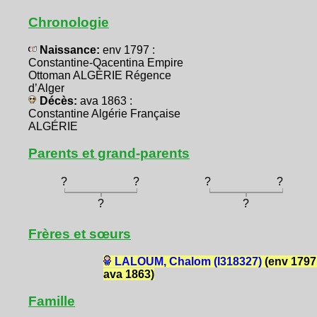
Chronologie
Naissance:
env 1797 :
Constantine-Qacentina Empire
Ottoman ALGÉRIE Régence
d’Alger
Décès:
ava 1863 :
Constantine Algérie Française
ALGÉRIE
Parents et grand-parents
?
?
?
?
?
?
Frères et sœurs
LALOUM, Chalom (I318327)
(env 1797
ava 1863)
Famille