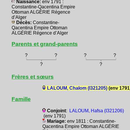
Naissance:
env 1791 :
Constantine-Qacentina Empire
Ottoman ALGÉRIE Régence
d’Alger
Décès:
Constantine-
Qacentina Empire Ottoman
ALGÉRIE Régence d’Alger
Parents et grand-parents
?
?
?
?
?
?
Frères et sœurs
LALOUM, Chalom (I321205)
(env 1791
Famille
Conjoint
:
LALOUM, Hafsa (I321206)
(env 1791)
Mariage:
env 1811 : Constantine-
Qacentina Empire Ottoman ALGÉRIE