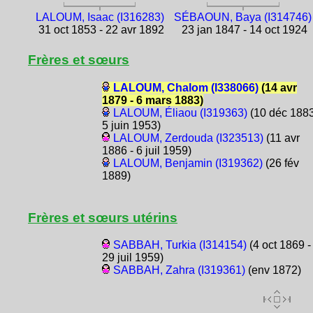
LALOUM, Isaac (I316283)
SÉBAOUN, Baya (I314746)
31 oct 1853 - 22 avr 1892
23 jan 1847 - 14 oct 1924
Frères et sœurs
LALOUM, Chalom (I338066)
(14 avr
1879 - 6 mars 1883)
LALOUM, Éliaou (I319363)
(10 déc 1883
5 juin 1953)
LALOUM, Zerdouda (I323513)
(11 avr
1886 - 6 juil 1959)
LALOUM, Benjamin (I319362)
(26 fév
1889)
Frères et sœurs utérins
SABBAH, Turkia (I314154)
(4 oct 1869 -
29 juil 1959)
SABBAH, Zahra (I319361)
(env 1872)