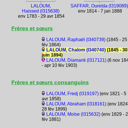
LALOUM,
SAFFAR, Oureïda (I319089
Haissed (I315638)
env 1814 - 7 jan 1888
env 1783 - 29 avr 1854
Frères et sœurs
LALOUM, Raphaël (I340739)
(1845 - 25
fév 1864)
LALOUM, Chalom (I340740)
(1845 - 30
juin 1894)
LALOUM, Diamanti (I317121)
(6 nov 18
- apr 10 fév 1903)
Frères et sœurs consanguins
LALOUM, Fredj (I319197)
(env 1821 - 5
avr 1858)
LALOUM, Abraham (I318161)
(env 1824
28 fév 1899)
LALOUM, Moïse (I315632)
(env 1829 - 
fév 1881)