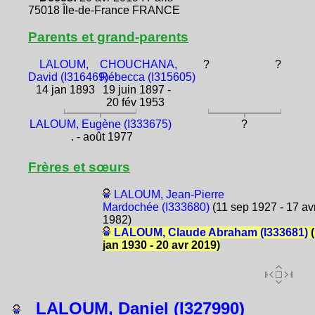
75018 Île-de-France FRANCE
Parents et grand-parents
LALOUM,
CHOUCHANA,
?
?
David (I316469)
Rébecca (I315605)
14 jan 1893
19 juin 1897 -
20 fév 1953
LALOUM, Eugène (I333675)
?
. - août 1977
Frères et sœurs
LALOUM, Jean-Pierre
Mardochée (I333680)
(11 sep 1927 - 17 av
1982)
LALOUM, Claude Abraham (I333681)
(
jan 1930 - 20 avr 2019)
LALOUM, Daniel (I327990)