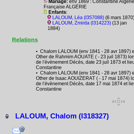
Mariage:
env 1869 : Constantine Algéri
Française ALGÉRIE
Enfants
:
LALOUM, Léa (I357088)
(6 mars 1870
LALOUM, Zmirda (I314223)
(13 jan
1884)
Relations
• Chalom LALOUM (env 1841 - 28 avr 1897) e
Other de Rahmim AOUATE ( - 23 juil 1873) lor
de l'évènement Décès, date 23 juil 1873 et lie
Constantine
• Chalom LALOUM (env 1841 - 28 avr 1897) e
Other de Isaac AOUIZERAT ( - 17 mai 1874) l
de l'évènement Décès, date 17 mai 1874 et li
Constantine
LALOUM, Chalom (I318327)