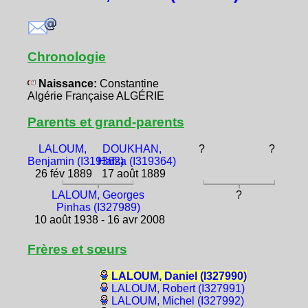
Chronologie
Naissance:
Constantine
Algérie Française ALGÉRIE
Parents et grand-parents
LALOUM,
DOUKHAN,
?
?
Benjamin (I319362)
Hafsa (I319364)
26 fév 1889
17 août 1889
LALOUM, Georges
?
Pinhas (I327989)
10 août 1938 - 16 avr 2008
Frères et sœurs
LALOUM, Daniel (I327990)
LALOUM, Robert (I327991)
LALOUM, Michel (I327992)