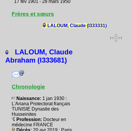
17 fév 1901 - 28 mars 1950
Frères et sœurs
LALOUM, Claude (I333331)
LALOUM, Claude
Abraham (I333681)
Chronologie
Naissance:
1 jan 1930 :
L'Ariana Protectorat français
TUNISIE Dynastie des
Husseinites
Profession:
Docteur en
médecine FRANCE
Décès:
20 avr 2019 : Paris