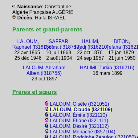
Naissance:
Constantine
Algérie Française ALGÉRIE
Décès:
Haïfa ISRAËL
Parents et grand-parents
LALOUM,
SAFFAR,
HALIMI,
BITON,
Raphaël (I318756)
Djohra (I318757)
Fredj (I316210)
Tefaha (I3162
22 avr 1865 -
10 juil 1868 -
22 oct 1876 -
17 jan 1879 -
25 déc 1946
2 août 1904
24 sep 1957
21 juin 1950
LALOUM, Abraham
HALIMI, Turkia (I316216)
Albert (I318755)
16 mars 1899
23 oct 1897
Frères et sœurs
LALOUM, Gisèle (I321051)
LALOUM, Claude (I321109)
LALOUM, Émile (I321110)
LALOUM, Éliane (I321111)
LALOUM, Désiré (I321112)
LALOUM, Menaché (I357104)
LALOUM, Rodolphe Zébulon (I321050)