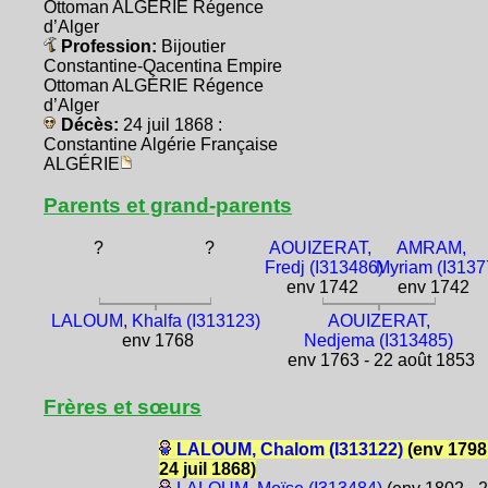
Ottoman ALGÉRIE Régence
d’Alger
Profession:
Bijoutier
Constantine-Qacentina Empire
Ottoman ALGÉRIE Régence
d’Alger
Décès:
24 juil 1868 :
Constantine Algérie Française
ALGÉRIE
Parents et grand-parents
?
?
AOUIZERAT,
AMRAM,
Fredj (I313486)
Myriam (I3137
env 1742
env 1742
LALOUM, Khalfa (I313123)
AOUIZERAT,
env 1768
Nedjema (I313485)
env 1763 - 22 août 1853
Frères et sœurs
LALOUM, Chalom (I313122)
(env 1798
24 juil 1868)