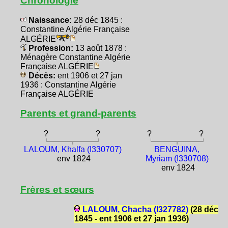
Chronologie
Naissance:
28 déc 1845 :
Constantine Algérie Française
ALGÉRIE
Profession:
13 août 1878 :
Ménagère Constantine Algérie
Française ALGÉRIE
Décès:
ent 1906 et 27 jan
1936 : Constantine Algérie
Française ALGÉRIE
Parents et grand-parents
?
?
?
?
LALOUM, Khalfa (I330707)
BENGUINA,
env 1824
Myriam (I330708)
env 1824
Frères et sœurs
LALOUM, Chacha (I327782)
(28 déc
1845 - ent 1906 et 27 jan 1936)