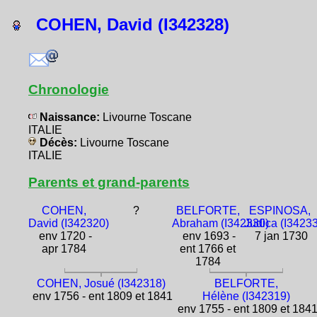
COHEN, David (I342328)
Chronologie
Naissance:
Livourne Toscane
ITALIE
Décès:
Livourne Toscane
ITALIE
Parents et grand-parents
COHEN,
?
BELFORTE,
ESPINOSA,
David (I342320)
Abraham (I342330)
Judica (I3423
env 1720 -
env 1693 -
7 jan 1730
apr 1784
ent 1766 et
1784
COHEN, Josué (I342318)
BELFORTE,
env 1756 - ent 1809 et 1841
Hélène (I342319)
env 1755 - ent 1809 et 184