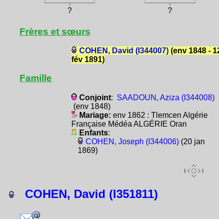
?
?
Frères et sœurs
COHEN, David (I344007)
(env 1848 - 1
fév 1891)
Famille
Conjoint
:
SAADOUN, Aziza (I344008)
(env 1848)
Mariage:
env 1862 : Tlemcen Algérie
Française Médéa ALGÉRIE Oran
Enfants
:
COHEN, Joseph (I344006)
(20 jan
1869)
COHEN, David (I351811)