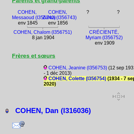
Parents et grand-parents
COHEN,
COHEN,
?
?
Messaoud (I356742)
Zahra (I356743)
env 1845
env 1856
COHEN, Chalom (I356751)
CRÉCIENTÉ,
8 jan 1904
Myriam (I356752)
env 1909
Frères et sœurs
COHEN, Jeanine (I356753)
(12 sep 193
- 1 déc 2013)
COHEN, Colette (I356754)
(1934 - 7 se
2020)
COHEN, Dan (I316036)