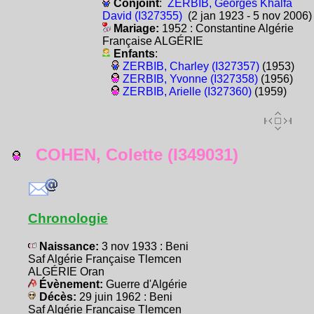
Conjoint
:
ZERBIB, Georges Khalfa
David (I327355)
(2 jan 1923 - 5 nov 2006)
Mariage:
1952 : Constantine Algérie
Française ALGÉRIE
Enfants
:
ZERBIB, Charley (I327357)
(1953)
ZERBIB, Yvonne (I327358)
(1956)
ZERBIB, Arielle (I327360)
(1959)
COHEN, Colette (I349031)
Chronologie
Naissance:
3 nov 1933 : Beni
Saf Algérie Française Tlemcen
ALGÉRIE Oran
Évènement:
Guerre d'Algérie
Décès:
29 juin 1962 : Beni
Saf Algérie Française Tlemcen