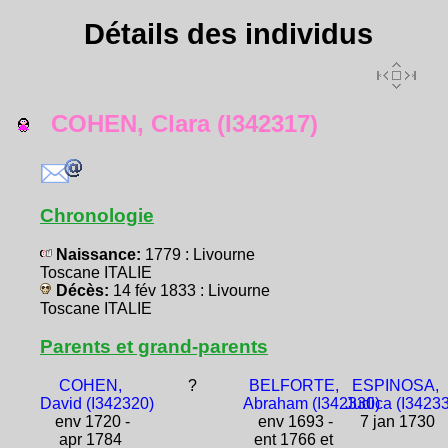
Détails des individus
COHEN, Clara (I342317)
Chronologie
Naissance:
1779 : Livourne
Toscane ITALIE
Décès:
14 fév 1833 : Livourne
Toscane ITALIE
Parents et grand-parents
COHEN,
?
BELFORTE,
ESPINOSA,
David (I342320)
Abraham (I342330)
Judica (I3423
env 1720 -
env 1693 -
7 jan 1730
apr 1784
ent 1766 et