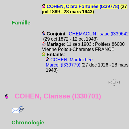
COHEN, Clara Fortunée (I339778)
(27
juil 1889 - 28 mars 1943)
Famille
Conjoint
:
CHEMAOUN, Isaac (I339642
(29 oct 1872 - 12 oct 1943)
Mariage:
11 sep 1903 : Poitiers 86000
Vienne Poitou-Charentes FRANCE
Enfants
:
COHEN, Mardochée
Marcel (I339779)
(27 déc 1926 - 28 mars
1943)
COHEN, Clarisse (I330701)
Chronologie