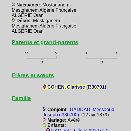
Naissance:
Mostaganem-
Mestghanem Algérie Française
ALGÉRIE Oran
Décès:
Mostaganem-
Mestghanem Algérie Française
ALGÉRIE Oran
Parents et grand-parents
?
?
?
?
?
?
Frères et sœurs
COHEN, Clarisse (I330701)
Famille
Conjoint
:
HADDAD, Messaoud
Joseph (I330700)
(12 avr 1879)
Mariage:
Avéré
Enfants
:
HADDAD, Cécile (I330702)