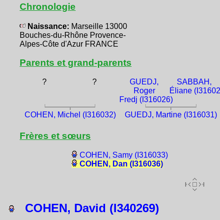
Chronologie
Naissance:
Marseille 13000
Bouches-du-Rhône Provence-
Alpes-Côte d'Azur FRANCE
Parents et grand-parents
?
?
GUEDJ,
SABBAH,
Roger
Éliane (I3160
Fredj (I316026)
COHEN, Michel (I316032)
GUEDJ, Martine (I316031)
Frères et sœurs
COHEN, Samy (I316033)
COHEN, Dan (I316036)
COHEN, David (I340269)