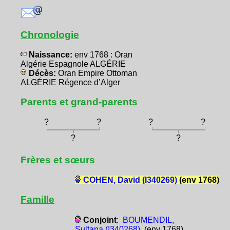
Chronologie
Naissance:
env 1768 : Oran
Algérie Espagnole ALGÉRIE
Décès:
Oran Empire Ottoman
ALGÉRIE Régence d’Alger
Parents et grand-parents
?
?
?
?
?
?
Frères et sœurs
COHEN, David (I340269)
(env 1768)
Famille
Conjoint
:
BOUMENDIL,
Sultana (I340268)
(env 1768)