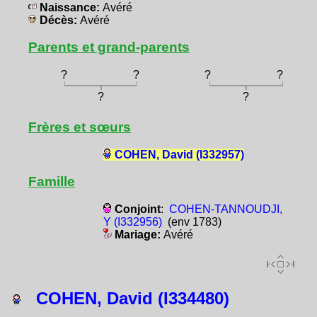
Naissance:
Avéré
Décès:
Avéré
Parents et grand-parents
?
?
?
?
?
?
Frères et sœurs
COHEN, David (I332957)
Famille
Conjoint
:
COHEN-TANNOUDJI,
Y (I332956)
(env 1783)
Mariage:
Avéré
COHEN, David (I334480)