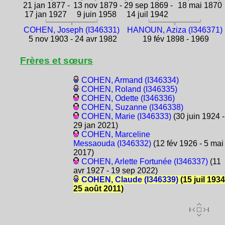
21 jan 1877 -
13 nov 1879 -
29 sep 1869 -
18 mai 1870
17 jan 1927
9 juin 1958
14 juil 1942
COHEN, Joseph (I346331)
HANOUN, Aziza (I346371)
5 nov 1903 - 24 avr 1982
19 fév 1898 - 1969
Frères et sœurs
COHEN, Armand (I346334)
COHEN, Roland (I346335)
COHEN, Odette (I346336)
COHEN, Suzanne (I346338)
COHEN, Marie (I346333)
(30 juin 1924 -
29 jan 2021)
COHEN, Marceline
Messaouda (I346332)
(12 fév 1926 - 5 mai
2017)
COHEN, Arlette Fortunée (I346337)
(11
avr 1927 - 19 sep 2022)
COHEN, Claude (I346339)
(15 juil 1934
25 août 2011)