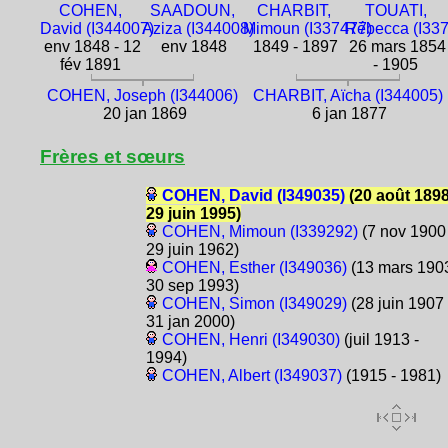
COHEN,
SAADOUN,
CHARBIT,
TOUATI,
David (I344007)
Aziza (I344008)
Mimoun (I337477)
Rébecca (I33
env 1848 - 12
env 1848
1849 - 1897
26 mars 1854
fév 1891
- 1905
COHEN, Joseph (I344006)
CHARBIT, Aïcha (I344005)
20 jan 1869
6 jan 1877
Frères et sœurs
COHEN, David (I349035)
(20 août 1898
29 juin 1995)
COHEN, Mimoun (I339292)
(7 nov 1900 
29 juin 1962)
COHEN, Esther (I349036)
(13 mars 1903
30 sep 1993)
COHEN, Simon (I349029)
(28 juin 1907 
31 jan 2000)
COHEN, Henri (I349030)
(juil 1913 -
1994)
COHEN, Albert (I349037)
(1915 - 1981)