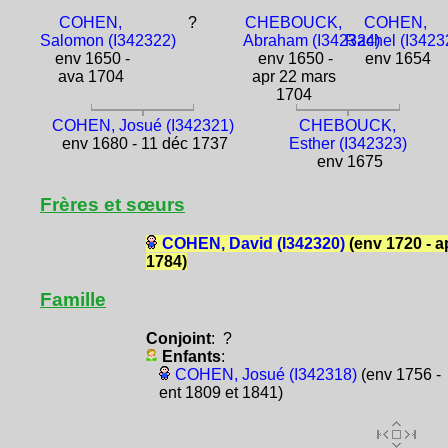
COHEN,
?
CHEBOUCK,
COHEN,
Salomon (I342322)
Abraham (I342324)
Rachel (I3423
env 1650 -
env 1650 -
env 1654
ava 1704
apr 22 mars
1704
COHEN, Josué (I342321)
CHEBOUCK,
env 1680 - 11 déc 1737
Esther (I342323)
env 1675
Frères et sœurs
COHEN, David (I342320)
(env 1720 - a
1784)
Famille
Conjoint
: ?
Enfants
:
COHEN, Josué (I342318)
(env 1756 -
ent 1809 et 1841)