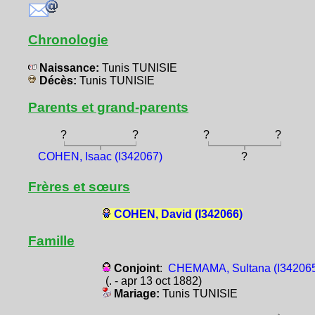
Chronologie
Naissance:
Tunis TUNISIE
Décès:
Tunis TUNISIE
Parents et grand-parents
?
?
?
?
COHEN, Isaac (I342067)
?
Frères et sœurs
COHEN, David (I342066)
Famille
Conjoint
:
CHEMAMA, Sultana (I34206
(. - apr 13 oct 1882)
Mariage:
Tunis TUNISIE