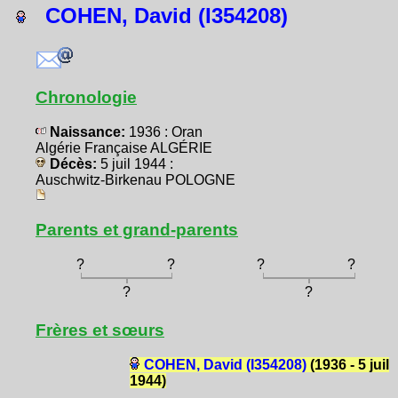
COHEN, David (I354208)
Chronologie
Naissance:
1936 : Oran
Algérie Française ALGÉRIE
Décès:
5 juil 1944 :
Auschwitz-Birkenau POLOGNE
Parents et grand-parents
?
?
?
?
?
?
Frères et sœurs
COHEN, David (I354208)
(1936 - 5 juil
1944)