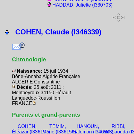
HADDAD, Juliette (I330703)
COHEN, Claude (I346339)
Chronologie
Naissance:
15 juil 1934 :
Bône-Annaba Algérie Française
ALGÉRIE Constantine
Décès:
25 août 2011 :
Montpeyroux 34150 Hérault
Languedoc-Roussillon
FRANCE
Parents et grand-parents
COHEN,
TEMIM,
HANOUN,
RIBBI,
Éléazar (I336157)
Marie (I336156)
Salomon (I346383)
Messaouda (I