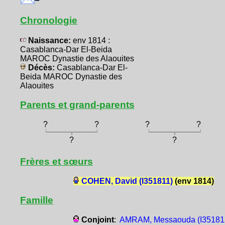
Chronologie
Naissance:
env 1814 :
Casablanca-Dar El-Beida
MAROC Dynastie des Alaouites
Décès:
Casablanca-Dar El-
Beida MAROC Dynastie des
Alaouites
Parents et grand-parents
?
?
?
?
?
?
Frères et sœurs
COHEN, David (I351811)
(env 1814)
Famille
Conjoint
:
AMRAM, Messaouda (I35181