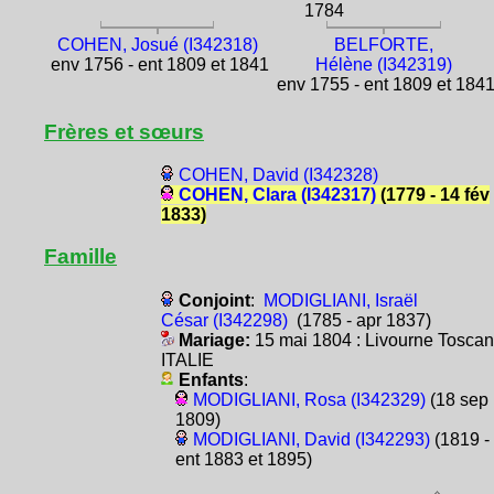
1784
COHEN, Josué (I342318)
BELFORTE,
env 1756 - ent 1809 et 1841
Hélène (I342319)
env 1755 - ent 1809 et 184
Frères et sœurs
COHEN, David (I342328)
COHEN, Clara (I342317)
(1779 - 14 fév
1833)
Famille
Conjoint
:
MODIGLIANI, Israël
César (I342298)
(1785 - apr 1837)
Mariage:
15 mai 1804 : Livourne Tosca
ITALIE
Enfants
:
MODIGLIANI, Rosa (I342329)
(18 sep
1809)
MODIGLIANI, David (I342293)
(1819 -
ent 1883 et 1895)