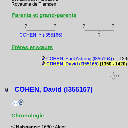
Royaume de Tlemcen
Parents et grand-parents
?
?
?
?
COHEN, Y (I355166)
?
Frères et sœurs
COHEN, Saül Astroug (I355164)
(. - 139
COHEN, David (I355165)
(1350 - 1420)
COHEN, David (I355167)
Chronologie
Naissance:
1680 : Alger