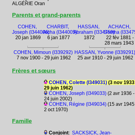
ALGÉRIE Oran
Parents et grand-parents
COHEN,
CHARBIT,
HASSAN,
ACHACH,
Joseph (I344006)
Aïcha (I344005)
Abraham (I334759)
Semha (I3347
20 jan 1869
6 jan 1877
1872
22 fév 1881 -
28 mars 1943
COHEN, Mimoun (I339292)
HASSAN, Yvonne (I339291
7 nov 1900 - 29 juin 1962
25 avr 1910 - 29 juin 1962
Frères et sœurs
COHEN, Colette (I349031)
(3 nov 1933 
29 juin 1962)
COHEN, Joseph (I349033)
(2 avr 1936 -
24 juin 2002)
COHEN, Régine (I349034)
(15 avr 1945 
2 oct 1970)
Famille
Conjoint
:
SACKSICK, Jean-