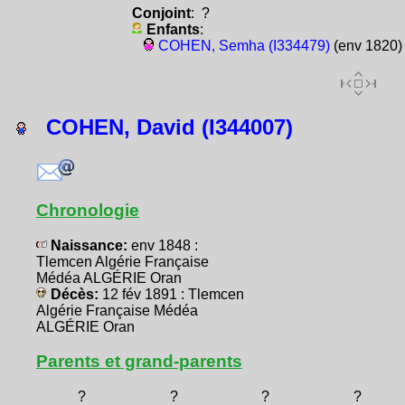
Conjoint
: ?
Enfants
:
COHEN, Semha (I334479)
(env 1820)
COHEN, David (I344007)
Chronologie
Naissance:
env 1848 :
Tlemcen Algérie Française
Médéa ALGÉRIE Oran
Décès:
12 fév 1891 : Tlemcen
Algérie Française Médéa
ALGÉRIE Oran
Parents et grand-parents
?
?
?
?