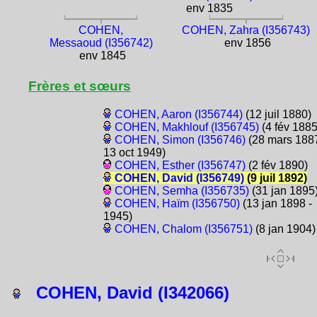
env 1835
COHEN,
COHEN, Zahra (I356743)
Messaoud (I356742)
env 1856
env 1845
Frères et sœurs
COHEN, Aaron (I356744)
(12 juil 1880)
COHEN, Makhlouf (I356745)
(4 fév 1885
COHEN, Simon (I356746)
(28 mars 1887
13 oct 1949)
COHEN, Esther (I356747)
(2 fév 1890)
COHEN, David (I356749)
(9 juil 1892)
COHEN, Semha (I356735)
(31 jan 1895
COHEN, Haïm (I356750)
(13 jan 1898 -
1945)
COHEN, Chalom (I356751)
(8 jan 1904)
COHEN, David (I342066)