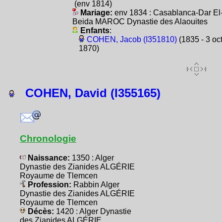
(env 1814)
Mariage:
env 1834 : Casablanca-Dar El
Beida MAROC Dynastie des Alaouites
Enfants
:
COHEN, Jacob (I351810)
(1835 - 3 oc
1870)
COHEN, David (I355165)
Chronologie
Naissance:
1350 : Alger
Dynastie des Zianides ALGÉRIE
Royaume de Tlemcen
Profession:
Rabbin Alger
Dynastie des Zianides ALGÉRIE
Royaume de Tlemcen
Décès:
1420 : Alger Dynastie
des Zianides ALGÉRIE