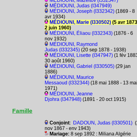
MÉDIOUNI, Mazeltov (I332347)
MÉDIOUNI, Judas (I347949)
MÉDIOUNI, Joseph (I332342)
(1869 - 8
avr 1934)
MÉDIOUNI, Marie (I330502)
(5 avr 1873
2 juin 1960)
MÉDIOUNI, Éliaou (I332343)
(1876 - 6
nov 1932)
MÉDIOUNI, Raymond
Judas (I332345)
(20 sep 1878 - 1938)
MÉDIOUNI, Lisette (I347947)
(1 fév 1883
30 août 1960)
MÉDIOUNI, Gabriel (I330505)
(29 jan
1886)
MÉDIOUNI, Maurice
Messaoud (I332344)
(18 mai 1888 - 13 ma
1971)
MÉDIOUNI, Jeanne
Djohra (I347948)
(1891 - 20 oct 1915)
Famille
Conjoint
:
DADOUN, Judas (I330501)
(
nov 1867 - env 1943)
Mariage:
8 sep 1892 : Miliana Algérie