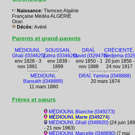
Naissance:
Tlemcen Algérie
Française Médéa ALGÉRIE
Oran
Décès:
Avéré
Parents et grand-parents
MÉDIOUNI,
SOUSSAN,
DRAÏ,
CRÉCIENTÉ,
Ghali (I334625)
Zahra (I334626)
David (I329470)
Nedjema (I32
env 1828 - 3
env 1838 -
env 1850 - 1
20 juin 1856 -
nov 1881
1899
nov 1888
24 nov 1917
MÉDIOUNI,
DRAÏ, Yamina (I348888)
Baroukh (I348889)
20 mars 1874
11 mars 1860
Frères et sœurs
MÉDIOUNI, Blanche (I349273)
MÉDIOUNI, Marie (I349274)
MÉDIOUNI, Ghali (I348920)
(24 juin 18
- 21 nov 1963)
MÉDIOUNI, Marcelle (I348890)
(7 mai