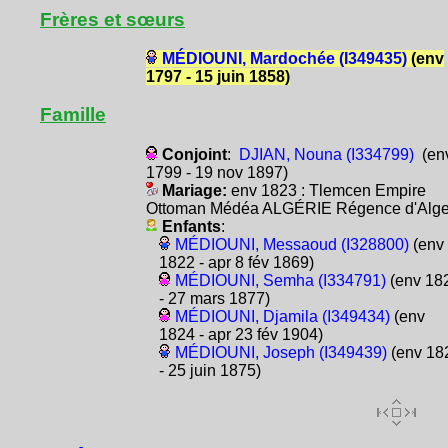
Frères et sœurs
MÉDIOUNI, Mardochée (I349435)
(env
1797 - 15 juin 1858)
Famille
Conjoint
:
DJIAN, Nouna (I334799)
(en
1799 - 19 nov 1897)
Mariage:
env 1823 : Tlemcen Empire
Ottoman Médéa ALGÉRIE Régence d'Alge
Enfants
:
MÉDIOUNI, Messaoud (I328800)
(env
1822 - apr 8 fév 1869)
MÉDIOUNI, Semha (I334791)
(env 18
- 27 mars 1877)
MÉDIOUNI, Djamila (I349434)
(env
1824 - apr 23 fév 1904)
MÉDIOUNI, Joseph (I349439)
(env 18
- 25 juin 1875)