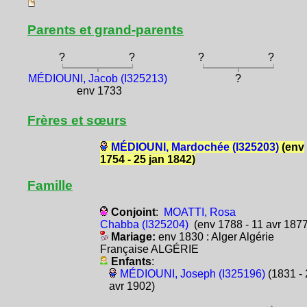
Parents et grand-parents
?
?
?
?
MÉDIOUNI, Jacob (I325213)
?
env 1733
Frères et sœurs
MÉDIOUNI, Mardochée (I325203)
(env
1754 - 25 jan 1842)
Famille
Conjoint
:
MOATTI, Rosa
Chabba (I325204)
(env 1788 - 11 avr 1877
Mariage:
env 1830 : Alger Algérie
Française ALGÉRIE
Enfants
:
MÉDIOUNI, Joseph (I325196)
(1831 - 
avr 1902)