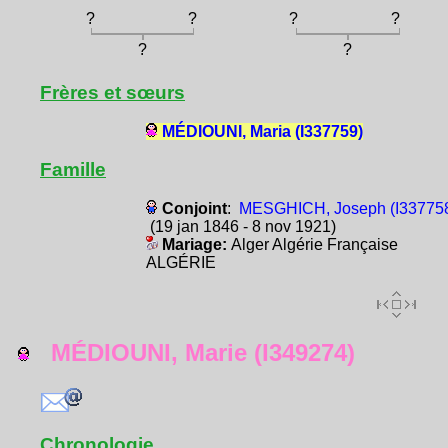
?
?
?
?
?
?
Frères et sœurs
MÉDIOUNI, Maria (I337759)
Famille
Conjoint
:
MESGHICH, Joseph (I33775
(19 jan 1846 - 8 nov 1921)
Mariage:
Alger Algérie Française
ALGÉRIE
MÉDIOUNI, Marie (I349274)
Chronologie