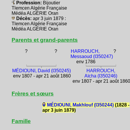
Profession:
Bijoutier
Tlemcen Algérie Française
Médéa ALGÉRIE Oran
Décès:
apr 3 juin 1879 :
Tlemcen Algérie Française
Médéa ALGÉRIE Oran
Parents et grand-parents
?
?
HARROUCH,
?
Messaoud (I350247)
env 1786
MÉDIOUNI, David (I350245)
HARROUCH,
env 1807 - apr 21 août 1860
Aïcha (I350246)
env 1807 - apr 21 août 186
Frères et sœurs
MÉDIOUNI, Makhlouf (I350244)
(1828 -
apr 3 juin 1879)
Famille