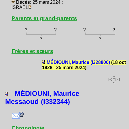
Décès:
25 mars 2024 :
ISRAËL
Parents et grand-parents
?
?
?
?
?
?
Frères et sœurs
MÉDIOUNI, Maurice (I328806)
(18 oct
1928 - 25 mars 2024)
MÉDIOUNI, Maurice
Messaoud (I332344)
Chronologie