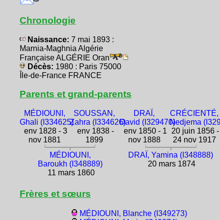
Chronologie
Naissance:
7 mai 1893 :
Marnia-Maghnia Algérie
Française ALGÉRIE Oran
Décès:
1980 : Paris 75000
Île-de-France FRANCE
Parents et grand-parents
MÉDIOUNI,
SOUSSAN,
DRAÏ,
CRÉCIENTÉ,
Ghali (I334625)
Zahra (I334626)
David (I329470)
Nedjema (I32
env 1828 - 3
env 1838 -
env 1850 - 1
20 juin 1856 -
nov 1881
1899
nov 1888
24 nov 1917
MÉDIOUNI,
DRAÏ, Yamina (I348888)
Baroukh (I348889)
20 mars 1874
11 mars 1860
Frères et sœurs
MÉDIOUNI, Blanche (I349273)