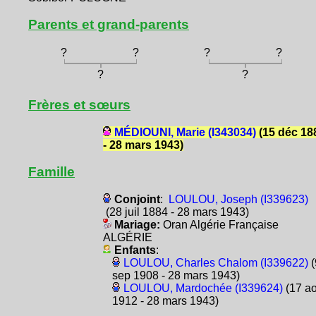
Parents et grand-parents
?
?
?
?
?
?
Frères et sœurs
MÉDIOUNI, Marie (I343034)
(15 déc 18
- 28 mars 1943)
Famille
Conjoint
:
LOULOU, Joseph (I339623)
(28 juil 1884 - 28 mars 1943)
Mariage:
Oran Algérie Française
ALGÉRIE
Enfants
:
LOULOU, Charles Chalom (I339622)
(
sep 1908 - 28 mars 1943)
LOULOU, Mardochée (I339624)
(17 ao
1912 - 28 mars 1943)