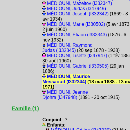
MÉDIOUNI, Mazeltov (I332347)
MÉDIOUNI, Judas (I347949)
MÉDIOUNI, Joseph (I332342)
(1869 - 8
avr 1934)
MÉDIOUNI, Marie (I330502)
(5 avr 1873 
2 juin 1960)
MÉDIOUNI, Éliaou (I332343)
(1876 - 6
nov 1932)
MÉDIOUNI, Raymond
Judas (I332345)
(20 sep 1878 - 1938)
MÉDIOUNI, Lisette (I347947)
(1 fév 1883
30 août 1960)
MÉDIOUNI, Gabriel (I330505)
(29 jan
1886)
MÉDIOUNI, Maurice
Messaoud (I332344)
(18 mai 1888 - 13 m
1971)
MÉDIOUNI, Jeanne
Djohra (I347948)
(1891 - 20 oct 1915)
Famille (1)
Conjoint
: ?
Enfants
: