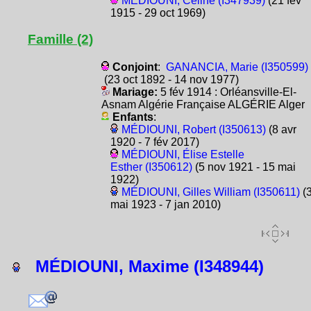
MÉDIOUNI, Céline (I347939)
(21 fév
1915 - 29 oct 1969)
Famille (2)
Conjoint
:
GANANCIA, Marie (I350599)
(23 oct 1892 - 14 nov 1977)
Mariage:
5 fév 1914 : Orléansville-El-
Asnam Algérie Française ALGÉRIE Alger
Enfants
:
MÉDIOUNI, Robert (I350613)
(8 avr
1920 - 7 fév 2017)
MÉDIOUNI, Élise Estelle
Esther (I350612)
(5 nov 1921 - 15 mai
1922)
MÉDIOUNI, Gilles William (I350611)
(
mai 1923 - 7 jan 2010)
MÉDIOUNI, Maxime (I348944)