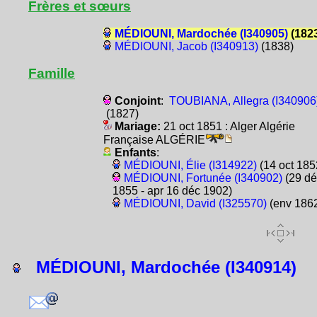
Frères et sœurs
MÉDIOUNI, Mardochée (I340905)
(182
MÉDIOUNI, Jacob (I340913)
(1838)
Famille
Conjoint
:
TOUBIANA, Allegra (I340906
(1827)
Mariage:
21 oct 1851 : Alger Algérie
Française ALGÉRIE
Enfants
:
MÉDIOUNI, Élie (I314922)
(14 oct 185
MÉDIOUNI, Fortunée (I340902)
(29 dé
1855 - apr 16 déc 1902)
MÉDIOUNI, David (I325570)
(env 186
MÉDIOUNI, Mardochée (I340914)