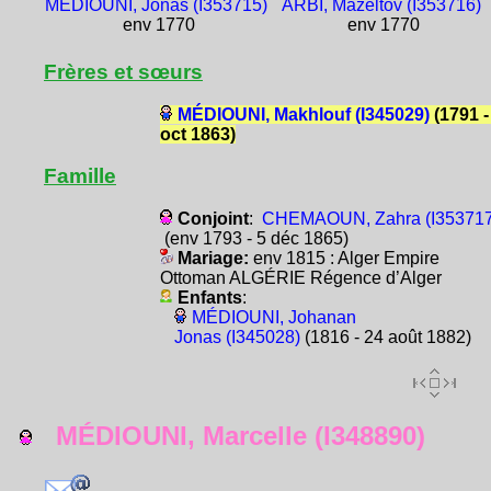
MÉDIOUNI, Jonas (I353715)
ARBI, Mazeltov (I353716)
env 1770
env 1770
Frères et sœurs
MÉDIOUNI, Makhlouf (I345029)
(1791 -
oct 1863)
Famille
Conjoint
:
CHEMAOUN, Zahra (I353717
(env 1793 - 5 déc 1865)
Mariage:
env 1815 : Alger Empire
Ottoman ALGÉRIE Régence d’Alger
Enfants
:
MÉDIOUNI, Johanan
Jonas (I345028)
(1816 - 24 août 1882)
MÉDIOUNI, Marcelle (I348890)