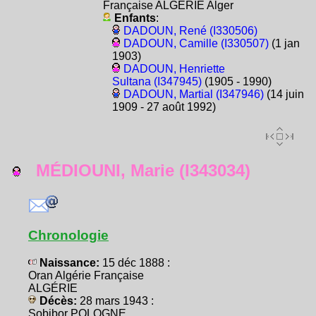
Française ALGÉRIE Alger
Enfants
:
DADOUN, René (I330506)
DADOUN, Camille (I330507)
(1 jan
1903)
DADOUN, Henriette
Sultana (I347945)
(1905 - 1990)
DADOUN, Martial (I347946)
(14 juin
1909 - 27 août 1992)
MÉDIOUNI, Marie (I343034)
Chronologie
Naissance:
15 déc 1888 :
Oran Algérie Française
ALGÉRIE
Décès:
28 mars 1943 :
Sobibor POLOGNE