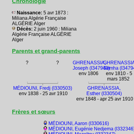
Chronologie
Naissance:
5 avr 1873 :
Miliana Algérie Française
ALGÉRIE Alger
Décès:
2 juin 1960 : Miliana
Algérie Française ALGÉRIE
Alger
Parents et grand-parents
?
?
GHRENASSIA,
GHRENASSIA
Joseph (I347940)
Semha (I3479
env 1806
env 1810 - 5
mars 1852
MÉDIOUNI, Fredj (I330503)
GHRENASSIA,
env 1838 - 25 avr 1910
Esther (I330504)
env 1848 - apr 25 avr 1910
Frères et sœurs
MÉDIOUNI, Aaron (I330616)
MÉDIOUNI, Eugénie Nedjema (I332346