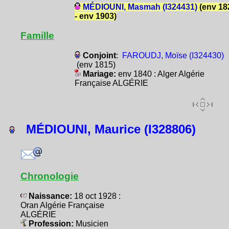
MÉDIOUNI, Masmah (I324431)
(env 18
- env 1903)
Famille
Conjoint
:
FAROUDJ, Moïse (I324430)
(env 1815)
Mariage:
env 1840 : Alger Algérie
Française ALGÉRIE
MÉDIOUNI, Maurice (I328806)
Chronologie
Naissance:
18 oct 1928 :
Oran Algérie Française
ALGÉRIE
Profession:
Musicien