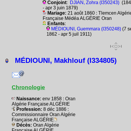
Conjoint
:
DJIAN, Zohra (I350243)
(184
- apr 3 juin 1879)
Mariage:
21 août 1860 : Tlemcen Algéri
Française Médéa ALGÉRIE Oran
Enfants
:
MÉDIOUNI, Guemmara (I350248)
(7 s
1862 - apr 5 juil 1911)
MÉDIOUNI, Makhlouf (I334805)
Chronologie
Naissance:
env 1858 : Oran
Algérie Française ALGÉRIE
Profession:
8 déc 1886 :
Commissionnaire Oran Algérie
Française ALGÉRIE
Décès:
Oran Algérie
Française ALGÉRIE