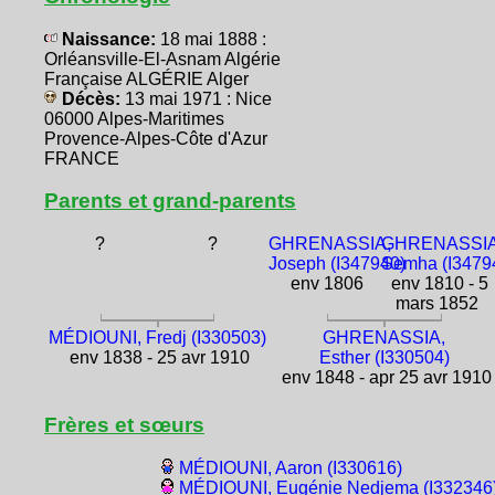
Naissance:
18 mai 1888 :
Orléansville-El-Asnam Algérie
Française ALGÉRIE Alger
Décès:
13 mai 1971 : Nice
06000 Alpes-Maritimes
Provence-Alpes-Côte d'Azur
FRANCE
Parents et grand-parents
?
?
GHRENASSIA,
GHRENASSIA
Joseph (I347940)
Semha (I3479
env 1806
env 1810 - 5
mars 1852
MÉDIOUNI, Fredj (I330503)
GHRENASSIA,
env 1838 - 25 avr 1910
Esther (I330504)
env 1848 - apr 25 avr 1910
Frères et sœurs
MÉDIOUNI, Aaron (I330616)
MÉDIOUNI, Eugénie Nedjema (I332346