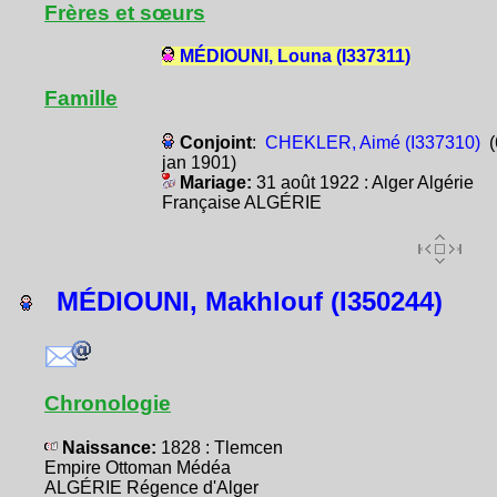
Frères et sœurs
MÉDIOUNI, Louna (I337311)
Famille
Conjoint
:
CHEKLER, Aimé (I337310)
(
jan 1901)
Mariage:
31 août 1922 : Alger Algérie
Française ALGÉRIE
MÉDIOUNI, Makhlouf (I350244)
Chronologie
Naissance:
1828 : Tlemcen
Empire Ottoman Médéa
ALGÉRIE Régence d'Alger