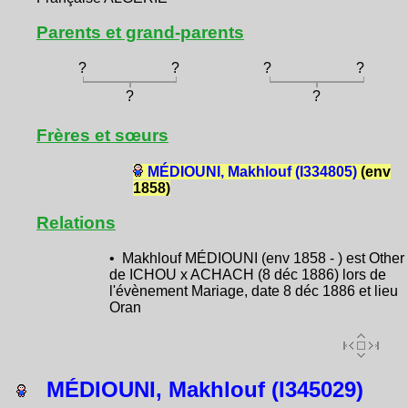
Parents et grand-parents
?
?
?
?
?
?
Frères et sœurs
MÉDIOUNI, Makhlouf (I334805)
(env
1858)
Relations
• Makhlouf MÉDIOUNI (env 1858 - ) est Other
de ICHOU x ACHACH (8 déc 1886) lors de
l'évènement Mariage, date 8 déc 1886 et lieu
Oran
MÉDIOUNI, Makhlouf (I345029)