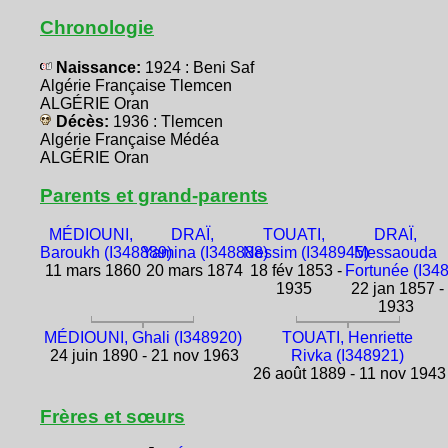
Chronologie
Naissance:
1924 : Beni Saf
Algérie Française Tlemcen
ALGÉRIE Oran
Décès:
1936 : Tlemcen
Algérie Française Médéa
ALGÉRIE Oran
Parents et grand-parents
MÉDIOUNI,
DRAÏ,
TOUATI,
DRAÏ,
Baroukh (I348889)
Yamina (I348888)
Nessim (I348945)
Messaouda
11 mars 1860
20 mars 1874
18 fév 1853 -
Fortunée (I34
1935
22 jan 1857 -
1933
MÉDIOUNI, Ghali (I348920)
TOUATI, Henriette
24 juin 1890 - 21 nov 1963
Rivka (I348921)
26 août 1889 - 11 nov 1943
Frères et sœurs