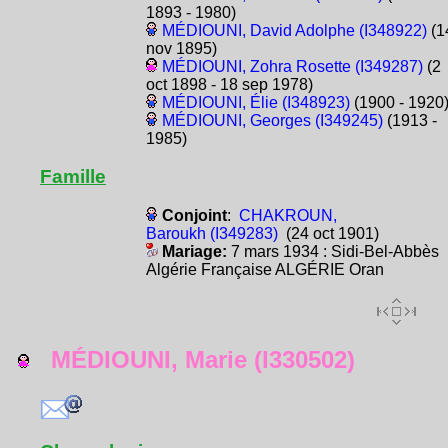
1893 - 1980)
MÉDIOUNI, David Adolphe (I348922)
(1
nov 1895)
MÉDIOUNI, Zohra Rosette (I349287)
(2
oct 1898 - 18 sep 1978)
MÉDIOUNI, Élie (I348923)
(1900 - 1920
MÉDIOUNI, Georges (I349245)
(1913 -
1985)
Famille
Conjoint
:
CHAKROUN,
Baroukh (I349283)
(24 oct 1901)
Mariage:
7 mars 1934 : Sidi-Bel-Abbès
Algérie Française ALGÉRIE Oran
MÉDIOUNI, Marie (I330502)