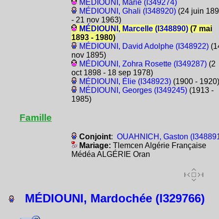
MÉDIOUNI, Marie (I349274)
MÉDIOUNI, Ghali (I348920)
(24 juin 18
- 21 nov 1963)
MÉDIOUNI, Marcelle (I348890)
(7 mai
1893 - 1980)
MÉDIOUNI, David Adolphe (I348922)
(1
nov 1895)
MÉDIOUNI, Zohra Rosette (I349287)
(2
oct 1898 - 18 sep 1978)
MÉDIOUNI, Élie (I348923)
(1900 - 1920
MÉDIOUNI, Georges (I349245)
(1913 -
1985)
Famille
Conjoint
:
OUAHNICH, Gaston (I34889
Mariage:
Tlemcen Algérie Française
Médéa ALGÉRIE Oran
MÉDIOUNI, Mardochée (I329766)