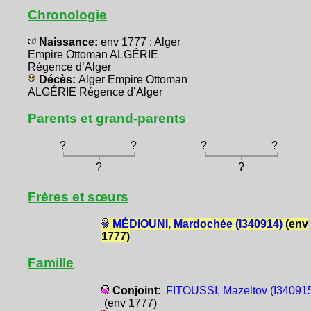
Chronologie
Naissance:
env 1777 : Alger
Empire Ottoman ALGÉRIE
Régence d’Alger
Décès:
Alger Empire Ottoman
ALGÉRIE Régence d’Alger
Parents et grand-parents
?
?
?
?
?
?
Frères et sœurs
MÉDIOUNI, Mardochée (I340914)
(env
1777)
Famille
Conjoint
:
FITOUSSI, Mazeltov (I34091
(env 1777)