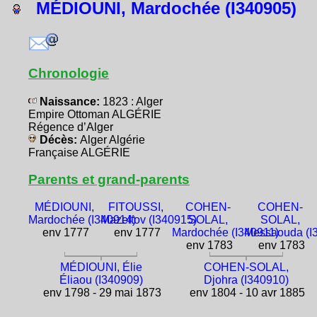
MÉDIOUNI, Mardochée (I340905)
Chronologie
Naissance:
1823 : Alger
Empire Ottoman ALGÉRIE
Régence d’Alger
Décès:
Alger Algérie
Française ALGÉRIE
Parents et grand-parents
MÉDIOUNI,
FITOUSSI,
COHEN-
COHEN-
Mardochée (I340914)
Mazeltov (I340915)
SOLAL,
SOLAL,
env 1777
env 1777
Mardochée (I340911)
Messaouda (I
env 1783
env 1783
MÉDIOUNI, Élie
COHEN-SOLAL,
Éliaou (I340909)
Djohra (I340910)
env 1798 - 29 mai 1873
env 1804 - 10 avr 1885