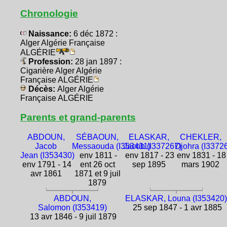
Chronologie
Naissance:
6 déc 1872 :
Alger Algérie Française
ALGÉRIE
Profession:
28 jan 1897 :
Cigarière Alger Algérie
Française ALGÉRIE
Décès:
Alger Algérie
Française ALGÉRIE
Parents et grand-parents
ABDOUN,
SÉBAOUN,
ELASKAR,
CHEKLER,
Jacob
Messaouda (I353431)
Jacob (I337267)
Djohra (I3372
Jean (I353430)
env 1811 -
env 1817 - 23
env 1831 - 18
env 1791 - 14
ent 26 oct
sep 1895
mars 1902
avr 1861
1871 et 9 juil
1879
ABDOUN,
ELASKAR, Louna (I353420
Salomon (I353419)
25 sep 1847 - 1 avr 1885
13 avr 1846 - 9 juil 1879