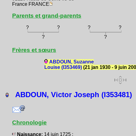
France FRANCE
Parents et grand-parents
?
?
?
?
?
?
Frères et sœurs
ABDOUN, Suzanne
Louise (I353469)
(21 jan 1930 - 9 juin 20
ABDOUN, Victor Joseph (I353481)
Chronologie
Naissance:
14 juin 1725 :