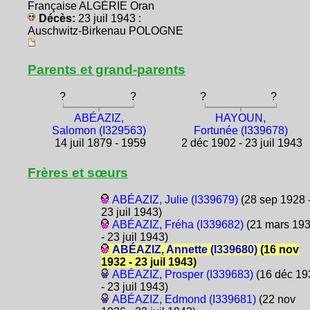
Française ALGÉRIE Oran
Décès:
23 juil 1943 :
Auschwitz-Birkenau POLOGNE
Parents et grand-parents
?
?
?
?
ABÉAZIZ,
HAYOUN,
Salomon (I329563)
Fortunée (I339678)
14 juil 1879 - 1959
2 déc 1902 - 23 juil 1943
Frères et sœurs
ABÉAZIZ, Julie (I339679)
(28 sep 1928 
23 juil 1943)
ABÉAZIZ, Fréha (I339682)
(21 mars 19
- 23 juil 1943)
ABÉAZIZ, Annette (I339680)
(16 nov
1932 - 23 juil 1943)
ABÉAZIZ, Prosper (I339683)
(16 déc 19
- 23 juil 1943)
ABÉAZIZ, Edmond (I339681)
(22 nov