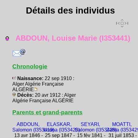
Détails des individus
ABDOUN, Louise Marie (I353441)
Chronologie
Naissance:
22 sep 1910 :
Alger Algérie Française
ALGÉRIE
Décès:
20 avr 1912 : Alger
Algérie Française ALGÉRIE
Parents et grand-parents
ABDOUN,
ELASKAR,
SEYARI,
MOATTI,
Salomon (I353419)
Louna (I353420)
Salomon (I353428)
Zahra (I35342
13 avr 1846 -
25 sep 1847 -
15 fév 1841 -
31 juil 1853 -