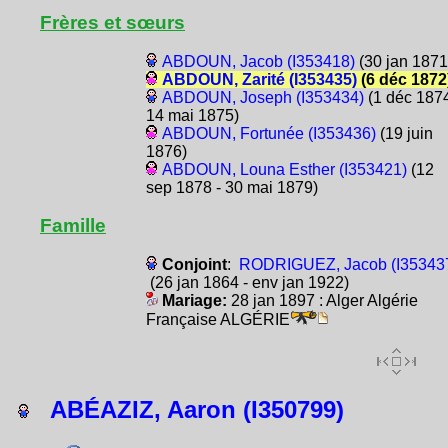
Frères et sœurs
ABDOUN, Jacob (I353418)
(30 jan 1871
ABDOUN, Zarité (I353435)
(6 déc 1872
ABDOUN, Joseph (I353434)
(1 déc 1874
14 mai 1875)
ABDOUN, Fortunée (I353436)
(19 juin
1876)
ABDOUN, Louna Esther (I353421)
(12
sep 1878 - 30 mai 1879)
Famille
Conjoint
:
RODRIGUEZ, Jacob (I35343
(26 jan 1864 - env jan 1922)
Mariage:
28 jan 1897 : Alger Algérie
Française ALGÉRIE
ABÉAZIZ, Aaron (I350799)