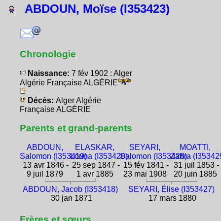
ABDOUN, Moïse (I353423)
Chronologie
Naissance:
7 fév 1902 : Alger
Algérie Française ALGÉRIE
Décès:
Alger Algérie
Française ALGÉRIE
Parents et grand-parents
ABDOUN,
ELASKAR,
SEYARI,
MOATTI,
Salomon (I353419)
Louna (I353420)
Salomon (I353428)
Zahra (I35342
13 avr 1846 -
25 sep 1847 -
15 fév 1841 -
31 juil 1853 -
9 juil 1879
1 avr 1885
23 mai 1908
20 juin 1885
ABDOUN, Jacob (I353418)
SEYARI, Élise (I353427)
30 jan 1871
17 mars 1880
Frères et sœurs