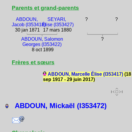
Parents et grand-parents
ABDOUN,
SEYARI,
?
?
Jacob (I353418)
Élise (I353427)
30 jan 1871
17 mars 1880
ABDOUN, Salomon
?
Georges (I353422)
8 oct 1899
Frères et sœurs
ABDOUN, Marcelle Élise (I353417)
(18
sep 1917 - 29 juin 2017)
ABDOUN, Mickaël (I353472)