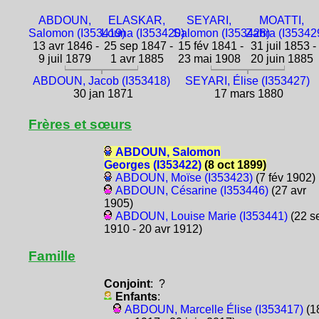
ABDOUN,
ELASKAR,
SEYARI,
MOATTI,
Salomon (I353419)
Louna (I353420)
Salomon (I353428)
Zahra (I35342
13 avr 1846 -
25 sep 1847 -
15 fév 1841 -
31 juil 1853 -
9 juil 1879
1 avr 1885
23 mai 1908
20 juin 1885
ABDOUN, Jacob (I353418)
SEYARI, Élise (I353427)
30 jan 1871
17 mars 1880
Frères et sœurs
ABDOUN, Salomon
Georges (I353422)
(8 oct 1899)
ABDOUN, Moïse (I353423)
(7 fév 1902)
ABDOUN, Césarine (I353446)
(27 avr
1905)
ABDOUN, Louise Marie (I353441)
(22 s
1910 - 20 avr 1912)
Famille
Conjoint
: ?
Enfants
:
ABDOUN, Marcelle Élise (I353417)
(1