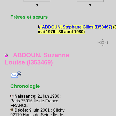
?
?
Frères et sœurs
ABDOUN, Stéphane Gilles (I353467)
(
mai 1976 - 30 août 1980)
ABDOUN, Suzanne
Louise (I353469)
Chronologie
Naissance:
21 jan 1930 :
Paris 75016 Île-de-France
FRANCE
Décès:
9 juin 2001 : Clichy
92110 Hauts-de-Seine Île-de-