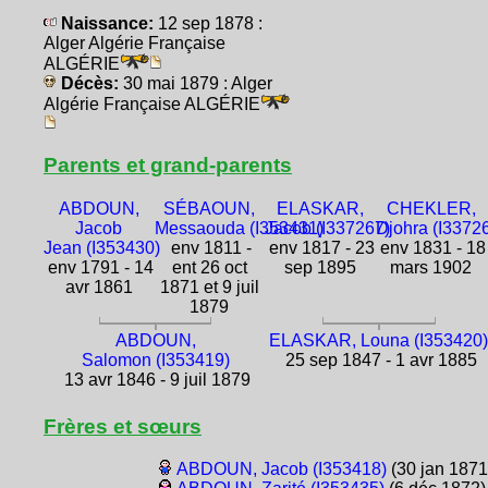
Naissance:
12 sep 1878 :
Alger Algérie Française
ALGÉRIE
Décès:
30 mai 1879 : Alger
Algérie Française ALGÉRIE
Parents et grand-parents
ABDOUN,
SÉBAOUN,
ELASKAR,
CHEKLER,
Jacob
Messaouda (I353431)
Jacob (I337267)
Djohra (I3372
Jean (I353430)
env 1811 -
env 1817 - 23
env 1831 - 18
env 1791 - 14
ent 26 oct
sep 1895
mars 1902
avr 1861
1871 et 9 juil
1879
ABDOUN,
ELASKAR, Louna (I353420
Salomon (I353419)
25 sep 1847 - 1 avr 1885
13 avr 1846 - 9 juil 1879
Frères et sœurs
ABDOUN, Jacob (I353418)
(30 jan 1871