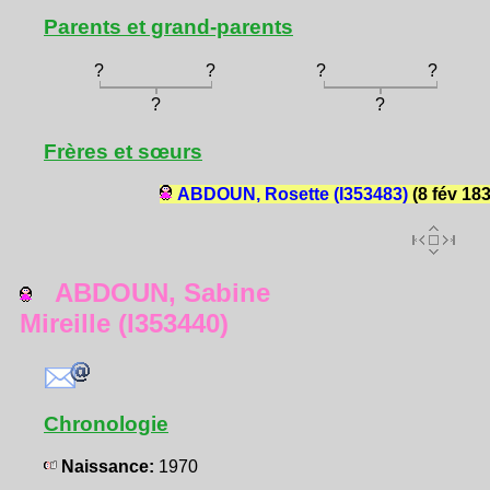
Parents et grand-parents
?
?
?
?
?
?
Frères et sœurs
ABDOUN, Rosette (I353483)
(8 fév 183
ABDOUN, Sabine
Mireille (I353440)
Chronologie
Naissance:
1970