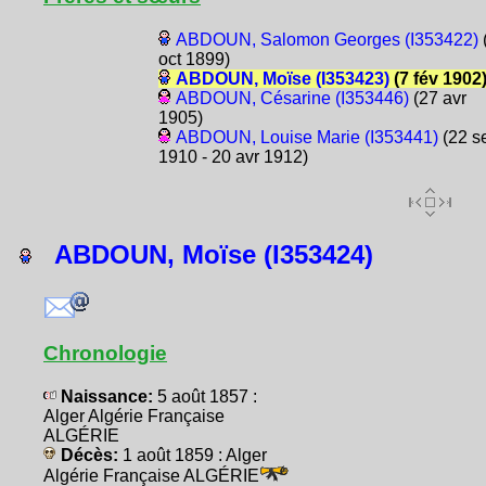
ABDOUN, Salomon Georges (I353422)
oct 1899)
ABDOUN, Moïse (I353423)
(7 fév 1902
ABDOUN, Césarine (I353446)
(27 avr
1905)
ABDOUN, Louise Marie (I353441)
(22 s
1910 - 20 avr 1912)
ABDOUN, Moïse (I353424)
Chronologie
Naissance:
5 août 1857 :
Alger Algérie Française
ALGÉRIE
Décès:
1 août 1859 : Alger
Algérie Française ALGÉRIE