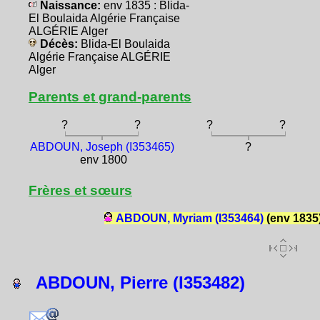
Naissance:
env 1835 : Blida-
El Boulaida Algérie Française
ALGÉRIE Alger
Décès:
Blida-El Boulaida
Algérie Française ALGÉRIE
Alger
Parents et grand-parents
?
?
?
?
ABDOUN, Joseph (I353465)
?
env 1800
Frères et sœurs
ABDOUN, Myriam (I353464)
(env 1835
ABDOUN, Pierre (I353482)