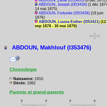
ABDOUN, Zarité (I353435)
(6 déc 1872)
ABDOUN, Joseph (I353434)
(1 déc 1874
14 mai 1875)
ABDOUN, Fortunée (I353436)
(19 juin
1876)
ABDOUN, Louna Esther (I353421)
(12
sep 1878 - 30 mai 1879)
ABDOUN, Makhlouf (I353476)
Chronologie
Naissance:
1910
Décès:
1982
Parents et grand-parents
?
?
?
?