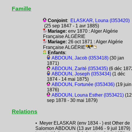
Famille
Conjoint
:
ELASKAR, Louna (I353420)
(25 sep 1847 - 1 avr 1885)
Mariage:
env 1870 : Alger Algérie
Française ALGÉRIE
Mariage:
26 oct 1871 : Alger Algérie
Française ALGÉRIE
Enfants
:
ABDOUN, Jacob (I353418)
(30 jan
1871)
ABDOUN, Zarité (I353435)
(6 déc 187
ABDOUN, Joseph (I353434)
(1 déc
1874 - 14 mai 1875)
ABDOUN, Fortunée (I353436)
(19 juin
1876)
ABDOUN, Louna Esther (I353421)
(12
sep 1878 - 30 mai 1879)
Relations
• Meyer ELASKAR (env 1834 - ) est Other de
Salomon ABDOUN (13 avr 1846 - 9 juil 1879)