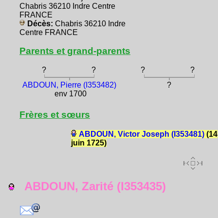
Chabris 36210 Indre Centre
FRANCE
Décès:
Chabris 36210 Indre
Centre FRANCE
Parents et grand-parents
?
?
?
?
ABDOUN, Pierre (I353482)
?
env 1700
Frères et sœurs
ABDOUN, Victor Joseph (I353481)
(14
juin 1725)
ABDOUN, Zarité (I353435)