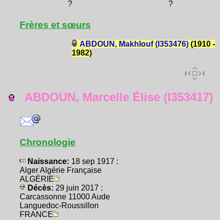
?
?
Frères et sœurs
ABDOUN, Makhlouf (I353476)
(1910 -
1982)
ABDOUN, Marcelle Élise (I353417)
Chronologie
Naissance:
18 sep 1917 :
Alger Algérie Française
ALGÉRIE
Décès:
29 juin 2017 :
Carcassonne 11000 Aude
Languedoc-Roussillon
FRANCE