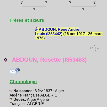
?
?
?
?
?
?
Frères et sœurs
ABDOUN, René André
Louis (I353442)
(26 oct 1917 - 26 mars
1976)
ABDOUN, Rosette (I353483)
Chronologie
Naissance:
8 fév 1837 : Alger
Algérie Française ALGÉRIE
Décès:
Alger Algérie
Française ALGÉRIE