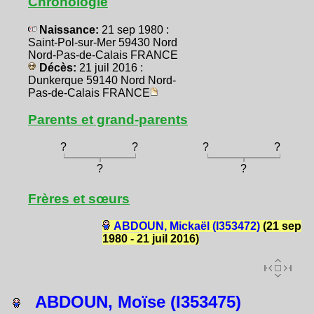
Chronologie
Naissance:
21 sep 1980 :
Saint-Pol-sur-Mer 59430 Nord
Nord-Pas-de-Calais FRANCE
Décès:
21 juil 2016 :
Dunkerque 59140 Nord Nord-
Pas-de-Calais FRANCE
Parents et grand-parents
?
?
?
?
?
?
Frères et sœurs
ABDOUN, Mickaël (I353472)
(21 sep
1980 - 21 juil 2016)
ABDOUN, Moïse (I353475)