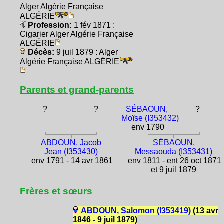
Alger Algérie Française
ALGÉRIE
Profession:
1 fév 1871 :
Cigarier Alger Algérie Française
ALGÉRIE
Décès:
9 juil 1879 : Alger
Algérie Française ALGÉRIE
Parents et grand-parents
?
?
SÉBAOUN,
?
Moïse (I353432)
env 1790
ABDOUN, Jacob
SÉBAOUN,
Jean (I353430)
Messaouda (I353431)
env 1791 - 14 avr 1861
env 1811 - ent 26 oct 1871
et 9 juil 1879
Frères et sœurs
ABDOUN, Salomon (I353419)
(13 avr
1846 - 9 juil 1879)