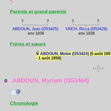
Parents et grand-parents
?
?
?
?
ABDOUN, Jean (I353425)
YAÏCH, Ricca (I353426)
env 1836
env 1836
Frères et sœurs
ABDOUN, Moïse (I353424)
(5 août 185
- 1 août 1859)
ABDOUN, Myriam (I353464)
Chronologie