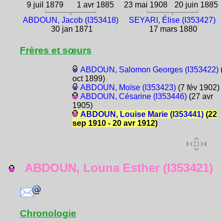
9 juil 1879
1 avr 1885
23 mai 1908
20 juin 1885
ABDOUN, Jacob (I353418)
SEYARI, Élise (I353427)
30 jan 1871
17 mars 1880
Frères et sœurs
ABDOUN, Salomon Georges (I353422)
oct 1899)
ABDOUN, Moïse (I353423)
(7 fév 1902)
ABDOUN, Césarine (I353446)
(27 avr
1905)
ABDOUN, Louise Marie (I353441)
(22
sep 1910 - 20 avr 1912)
ABDOUN, Louna Esther (I353421)
Chronologie