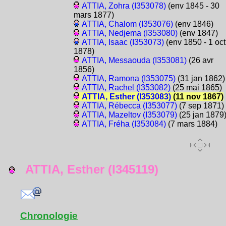
ATTIA, Zohra (I353078)
(env 1845 - 30
mars 1877)
ATTIA, Chalom (I353076)
(env 1846)
ATTIA, Nedjema (I353080)
(env 1847)
ATTIA, Isaac (I353073)
(env 1850 - 1 oct
1878)
ATTIA, Messaouda (I353081)
(26 avr
1856)
ATTIA, Ramona (I353075)
(31 jan 1862)
ATTIA, Rachel (I353082)
(25 mai 1865)
ATTIA, Esther (I353083)
(11 nov 1867)
ATTIA, Rébecca (I353077)
(7 sep 1871)
ATTIA, Mazeltov (I353079)
(25 jan 1879
ATTIA, Fréha (I353084)
(7 mars 1884)
ATTIA, Esther (I345119)
Chronologie