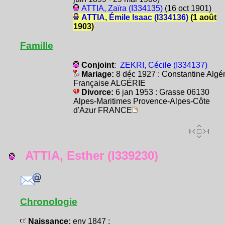
ATTIA, Zaïra (I334135)
(16 oct 1901)
ATTIA, Émile Isaac (I334136)
(1 août
1903)
Famille
Conjoint
:
ZEKRI, Cécile (I334137)
Mariage:
8 déc 1927 : Constantine Algér
Française ALGÉRIE
Divorce:
6 jan 1953 : Grasse 06130
Alpes-Maritimes Provence-Alpes-Côte
d'Azur FRANCE
ATTIA, Esther (I339230)
Chronologie
Naissance:
env 1847 :