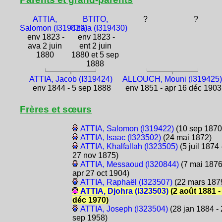
ATTIA,
BTITO,
?
?
Salomon (I319429)
Chala (I319430)
env 1823 -
env 1823 -
ava 2 juin
ent 2 juin
1880
1880 et 5 sep
1888
ATTIA, Jacob (I319424)
ALLOUCH, Mouni (I319425
env 1844 - 5 sep 1888
env 1851 - apr 16 déc 1903
Frères et sœurs
ATTIA, Salomon (I319422)
(10 sep 1870
ATTIA, Isaac (I323502)
(24 mai 1872)
ATTIA, Khalfallah (I323505)
(5 juil 1874 
27 nov 1875)
ATTIA, Messaoud (I320844)
(7 mai 1876
apr 27 oct 1904)
ATTIA, Raphaël (I323507)
(22 mars 187
ATTIA, Djohra (I323503)
(2 août 1881 -
déc 1970)
ATTIA, Joseph (I323504)
(28 jan 1884 -
sep 1958)