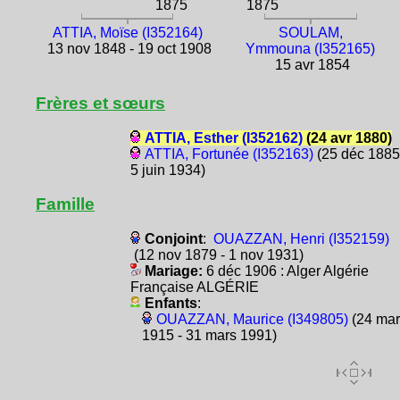
1875
1875
ATTIA, Moïse (I352164)
SOULAM,
13 nov 1848 - 19 oct 1908
Ymmouna (I352165)
15 avr 1854
Frères et sœurs
ATTIA, Esther (I352162)
(24 avr 1880)
ATTIA, Fortunée (I352163)
(25 déc 1885
5 juin 1934)
Famille
Conjoint
:
OUAZZAN, Henri (I352159)
(12 nov 1879 - 1 nov 1931)
Mariage:
6 déc 1906 : Alger Algérie
Française ALGÉRIE
Enfants
:
OUAZZAN, Maurice (I349805)
(24 mar
1915 - 31 mars 1991)