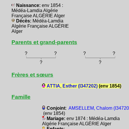
Naissance:
env 1854 :
Médéa-Lamdia Algérie
Française ALGÉRIE Alger
Décès:
Médéa-Lamdia
Algérie Française ALGÉRIE
Alger
Parents et grand-parents
?
?
?
?
?
?
Frères et sœurs
ATTIA, Esther (I347202)
(env 1854)
Famille
Conjoint
:
AMSELLEM, Chalom (I34720
(env 1854)
Mariage:
env 1874 : Médéa-Lamdia
Algérie Française ALGÉRIE Alger
Enfants
: