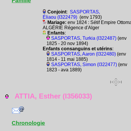
Famille
Conjoint
:
SASPORTAS,
Éliaou (I322479)
(env 1793)
Mariage:
env 1824 : Sétif Empire Ottom
ALGÉRIE Régence d'Alger
Enfants
:
SASPORTAS, Turkia (I322487)
(env
1825 - 20 nov 1894)
Enfants consanguins et utérins
:
SASPORTAS, Aaron (I322480)
(env
1814 - 11 mai 1885)
SASPORTAS, Simon (I322477)
(env
1823 - ava 1889)
ATTIA, Esther (I356033)
Chronologie