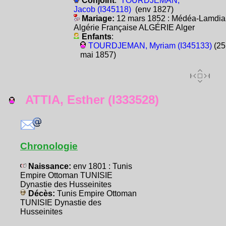
Conjoint
:
TOURDJEMAN,
Jacob (I345118)
(env 1827)
Mariage:
12 mars 1852 : Médéa-Lamdia
Algérie Française ALGÉRIE Alger
Enfants
:
TOURDJEMAN, Myriam (I345133)
(25
mai 1857)
ATTIA, Esther (I333528)
Chronologie
Naissance:
env 1801 : Tunis
Empire Ottoman TUNISIE
Dynastie des Husseinites
Décès:
Tunis Empire Ottoman
TUNISIE Dynastie des
Husseinites