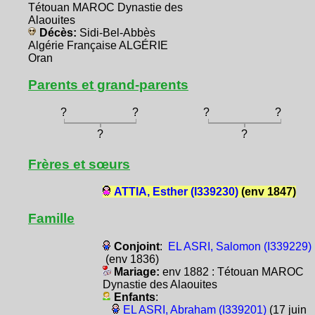
Tétouan MAROC Dynastie des
Alaouites
Décès:
Sidi-Bel-Abbès
Algérie Française ALGÉRIE
Oran
Parents et grand-parents
?
?
?
?
?
?
Frères et sœurs
ATTIA, Esther (I339230)
(env 1847)
Famille
Conjoint
:
EL ASRI, Salomon (I339229)
(env 1836)
Mariage:
env 1882 : Tétouan MAROC
Dynastie des Alaouites
Enfants
:
EL ASRI, Abraham (I339201)
(17 juin