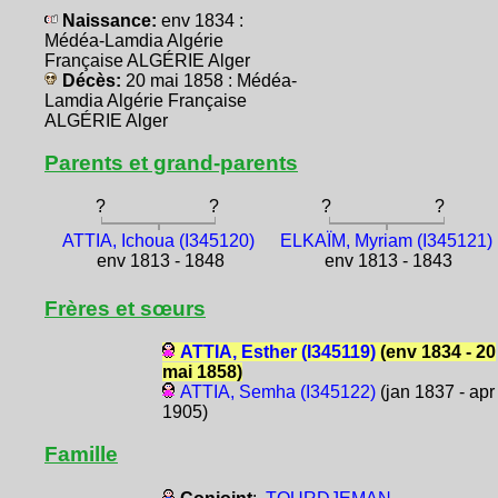
Naissance:
env 1834 :
Médéa-Lamdia Algérie
Française ALGÉRIE Alger
Décès:
20 mai 1858 : Médéa-
Lamdia Algérie Française
ALGÉRIE Alger
Parents et grand-parents
?
?
?
?
ATTIA, Ichoua (I345120)
ELKAÏM, Myriam (I345121)
env 1813 - 1848
env 1813 - 1843
Frères et sœurs
ATTIA, Esther (I345119)
(env 1834 - 20
mai 1858)
ATTIA, Semha (I345122)
(jan 1837 - apr
1905)
Famille