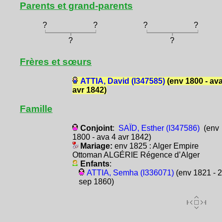
Parents et grand-parents
?
?
?
?
?
?
Frères et sœurs
ATTIA, David (I347585)
(env 1800 - ava
avr 1842)
Famille
Conjoint
:
SAÏD, Esther (I347586)
(env
1800 - ava 4 avr 1842)
Mariage:
env 1825 : Alger Empire
Ottoman ALGÉRIE Régence d’Alger
Enfants
:
ATTIA, Semha (I336071)
(env 1821 - 
sep 1860)