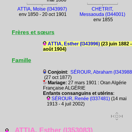
ATTIA, Moïse (I343997)
CHETRIT,
env 1850 - 20 oct 1901
Messaouda (I344001)
env 1855
Frères et sœurs
ATTIA, Esther (I343996)
(23 juin 1882 -
août 1904)
Famille
Conjoint
:
SÉROUR, Abraham (I343988
(27 oct 1877)
Mariage:
27 mars 1901 : Oran Algérie
Française ALGÉRIE
Enfants consanguins et utérins
:
SÉROUR, Renée (I337481)
(14 mai
1913 - 4 juil 2002)
ATTIA, Esther (I353083)