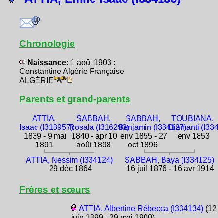
Chronologie
Naissance:
1 août 1903 :
Constantine Algérie Française
ALGÉRIE
Parents et grand-parents
ATTIA,
SABBAH,
SABBAH,
TOUBIANA,
Isaac (I318957)
Rosala (I316293)
Benjamin (I334127)
Diamanti (I33
1839 - 9 mai
1840 - apr 10
env 1855 - 27
env 1853
1891
août 1898
oct 1896
ATTIA, Nessim (I334124)
SABBAH, Baya (I334125)
29 déc 1864
16 juil 1876 - 16 avr 1914
Frères et sœurs
ATTIA, Albertine Rébecca (I334134)
(12
juin 1899 - 29 mai 1900)