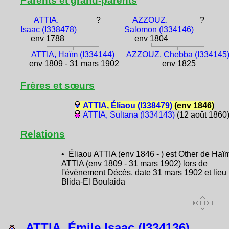
Parents et grand-parents
ATTIA,
?
AZZOUZ,
?
Isaac (I338478)
Salomon (I334146)
env 1788
env 1804
ATTIA, Haïm (I334144)
AZZOUZ, Chebba (I334145
env 1809 - 31 mars 1902
env 1825
Frères et sœurs
ATTIA, Éliaou (I338479)
(env 1846)
ATTIA, Sultana (I334143)
(12 août 1860
Relations
• Éliaou ATTIA (env 1846 - ) est Other de Haï
ATTIA (env 1809 - 31 mars 1902) lors de
l'évènement Décès, date 31 mars 1902 et lieu
Blida-El Boulaida
ATTIA, Émile Isaac (I334136)