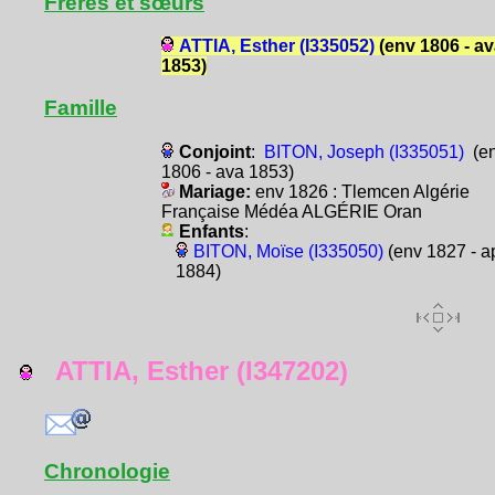
Frères et sœurs
ATTIA, Esther (I335052)
(env 1806 - a
1853)
Famille
Conjoint
:
BITON, Joseph (I335051)
(e
1806 - ava 1853)
Mariage:
env 1826 : Tlemcen Algérie
Française Médéa ALGÉRIE Oran
Enfants
:
BITON, Moïse (I335050)
(env 1827 - a
1884)
ATTIA, Esther (I347202)
Chronologie