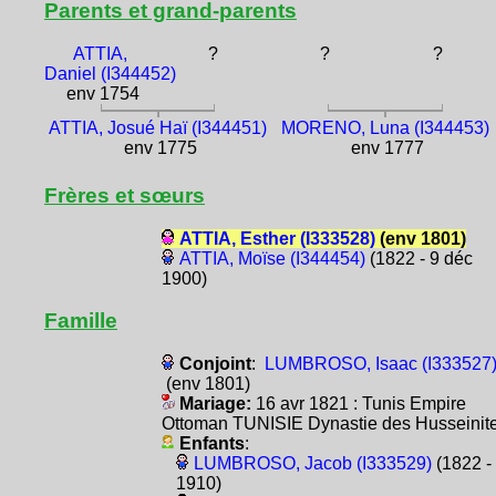
Parents et grand-parents
ATTIA,
?
?
?
Daniel (I344452)
env 1754
ATTIA, Josué Haï (I344451)
MORENO, Luna (I344453)
env 1775
env 1777
Frères et sœurs
ATTIA, Esther (I333528)
(env 1801)
ATTIA, Moïse (I344454)
(1822 - 9 déc
1900)
Famille
Conjoint
:
LUMBROSO, Isaac (I333527
(env 1801)
Mariage:
16 avr 1821 : Tunis Empire
Ottoman TUNISIE Dynastie des Husseinit
Enfants
:
LUMBROSO, Jacob (I333529)
(1822 -
1910)