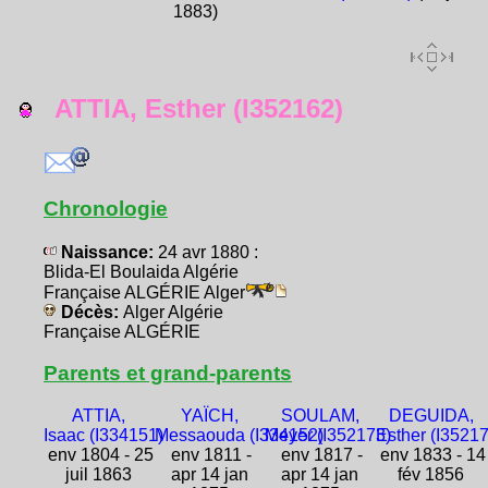
1883)
ATTIA, Esther (I352162)
Chronologie
Naissance:
24 avr 1880 :
Blida-El Boulaida Algérie
Française ALGÉRIE Alger
Décès:
Alger Algérie
Française ALGÉRIE
Parents et grand-parents
ATTIA,
YAÏCH,
SOULAM,
DEGUIDA,
Isaac (I334151)
Messaouda (I334152)
Meyer (I352173)
Esther (I3521
env 1804 - 25
env 1811 -
env 1817 -
env 1833 - 14
juil 1863
apr 14 jan
apr 14 jan
fév 1856