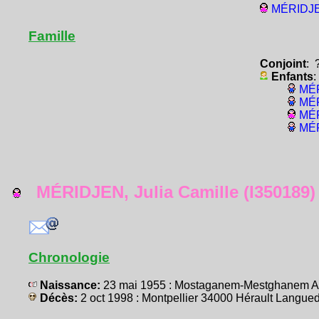
MÉRIDJEN
Famille
Conjoint
: 
Enfants
:
MÉR
MÉR
MÉR
MÉR
MÉRIDJEN, Julia Camille (I350189)
Chronologie
Naissance:
23 mai 1955 : Mostaganem-Mestghanem A
Décès:
2 oct 1998 : Montpellier 34000 Hérault Lang