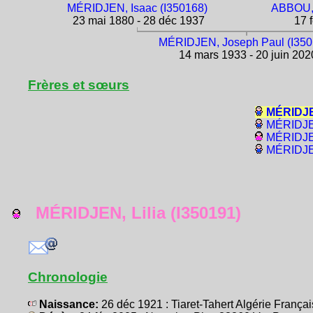
MÉRIDJEN, Isaac (I350168)
ABBOU, 
23 mai 1880 - 28 déc 1937
17 f
MÉRIDJEN, Joseph Paul (I350
14 mars 1933 - 20 juin 202
Frères et sœurs
MÉRIDJEN
MÉRIDJEN
MÉRIDJEN
MÉRIDJEN
MÉRIDJEN, Lilia (I350191)
Chronologie
Naissance:
26 déc 1921 : Tiaret-Tahert Algérie Fran