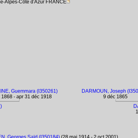
nce-Alpes-Côte d'Azur FRANCE
NE, Guemmara (I350261)
DARMOUN, Joseph (I350
 1868 - apr 31 déc 1918
9 déc 1865
)
D
1
, Georges Saïd (I350184)
(28 mai 1914 - 2 oct 2001)