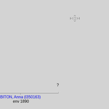
?
BITON, Anna (I350163)
env 1890