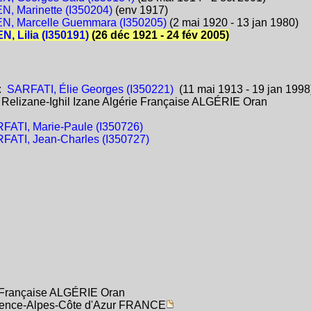
, Marinette (I350204)
(env 1917)
, Marcelle Guemmara (I350205)
(2 mai 1920 - 13 jan 1980)
, Lilia (I350191)
(26 déc 1921 - 24 fév 2005)
:
SARFATI, Élie Georges (I350221)
(11 mai 1913 - 19 jan 1998
:
Relizane-Ighil Izane Algérie Française ALGÉRIE Oran
FATI, Marie-Paule (I350726)
FATI, Jean-Charles (I350727)
ie Française ALGÉRIE Oran
ovence-Alpes-Côte d'Azur FRANCE