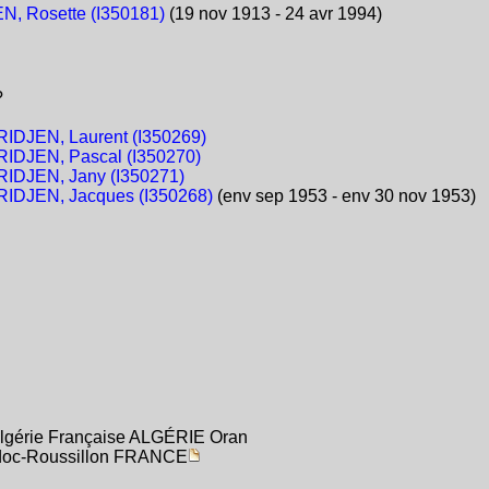
, Rosette (I350181)
(19 nov 1913 - 24 avr 1994)
?
IDJEN, Laurent (I350269)
IDJEN, Pascal (I350270)
IDJEN, Jany (I350271)
IDJEN, Jacques (I350268)
(env sep 1953 - env 30 nov 1953)
lgérie Française ALGÉRIE Oran
uedoc-Roussillon FRANCE