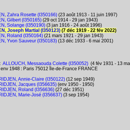
, Zahra Rosette (I350166)
(23 août 1913 - 11 juin 1997)
, Gilbert (I350165)
(29 oct 1914 - 29 jan 1943)
, Solange (I350190)
(3 jan 1916 - 24 août 1996)
, Joseph Martial (I350123)
(7 déc 1919 - 22 fév 2022)
, Roland (I350164)
(21 mars 1921 - 29 jan 1943)
, Yvon Sauveur (I350183)
(13 déc 1933 - 6 mai 2001)
:
ALLOUCH, Messaouda Colette (I350052)
(4 fév 1931 - 13 ma
:
env 1948 : Paris 75012 Île-de-France FRANCE
IDJEN, Annie-Claire (I350122)
(12 sep 1949)
IDJEN, Jacques (I356635)
(env 1950 - 1950)
IDJEN, Roland (I356636)
(27 déc 1951)
IDJEN, Marie-José (I356637)
(3 sep 1954)