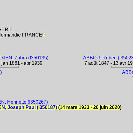
LGÉRIE
e-Normandie FRANCE
JEN, Zahra (I350135)
ABBOU, Ruben (I3502
 jan 1861 - apr 1939
7 août 1847 - 13 avr 1
)
ABBO
7
1
, Henriette (I350267)
N, Joseph Paul (I350187)
(14 mars 1933 - 20 juin 2020)