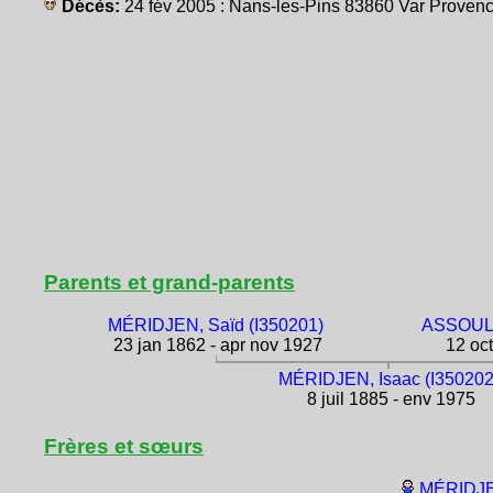
Décès:
24 fév 2005 : Nans-les-Pins 83860 Var Prove
Parents et grand-parents
MÉRIDJEN, Saïd (I350201)
ASSOULI
23 jan 1862 - apr nov 1927
12 oct
MÉRIDJEN, Isaac (I350202
8 juil 1885 - env 1975
Frères et sœurs
MÉRIDJEN