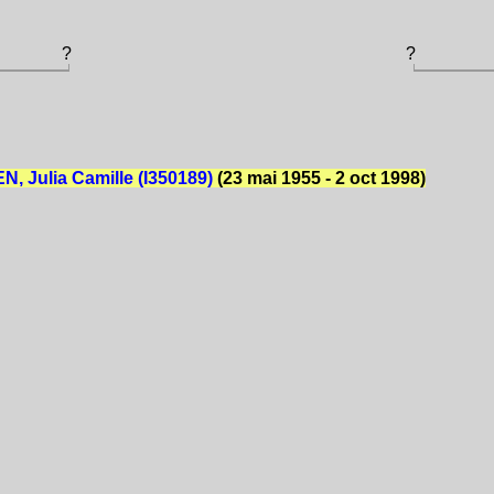
?
?
, Julia Camille (I350189)
(23 mai 1955 - 2 oct 1998)