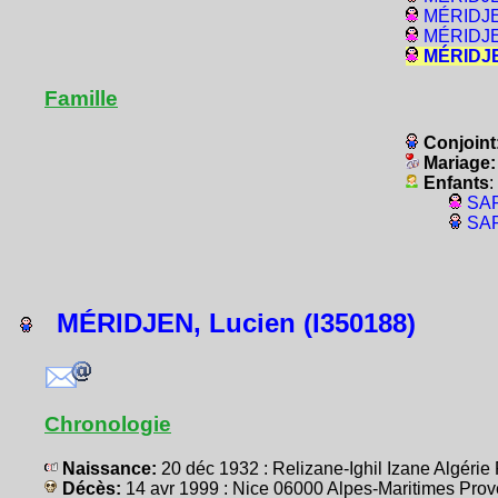
MÉRIDJEN
MÉRIDJEN
MÉRIDJEN
Famille
Conjoint
Mariage
Enfants
:
SAR
SAR
MÉRIDJEN, Lucien (I350188)
Chronologie
Naissance:
20 déc 1932 : Relizane-Ighil Izane Algér
Décès:
14 avr 1999 : Nice 06000 Alpes-Maritimes Pr