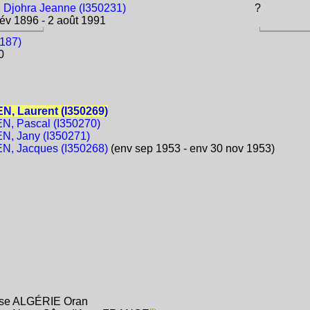
Djohra Jeanne (I350231)
?
év 1896 - 2 août 1991
187)
0
, Laurent (I350269)
, Pascal (I350270)
, Jany (I350271)
, Jacques (I350268)
(env sep 1953 - env 30 nov 1953)
çaise ALGÉRIE Oran