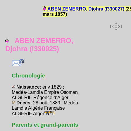
ABEN ZEMERRO, Djohra (I330027)
(2
mars 1857)
ABEN ZEMERRO,
Djohra (I330025)
Chronologie
Naissance:
env 1829 :
Médéa-Lamdia Empire Ottoman
ALGÉRIE Régence d’Alger
Décès:
28 août 1889 : Médéa-
Lamdia Algérie Française
ALGÉRIE Alger
Parents et grand-parents