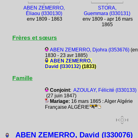
ABEN ZEMERRO,
STORA,
Éliaou (I330130)
Guemmara (I330131)
env 1809 - 1863
env 1809 - apr 16 mars
1865
Frères et sœurs
ABEN ZEMERRO, Djohra (I353676)
(en
1830 - 23 avr 1885)
ABEN ZEMERRO,
David (I330132)
(1833)
Famille
Conjoint
:
AZOULAY, Félicité (I330133)
(27 juin 1847)
Mariage:
16 mars 1865 : Alger Algérie
Française ALGÉRIE
ABEN ZEMERRO, David (I330076)