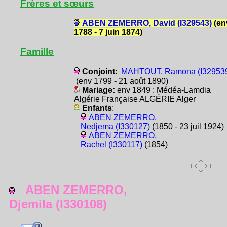
Frères et sœurs
ABEN ZEMERRO, David (I329543)
(en
1788 - 7 juin 1874)
Famille
Conjoint
:
MAHTOUT, Ramona (I32953
(env 1799 - 21 août 1890)
Mariage:
env 1849 : Médéa-Lamdia
Algérie Française ALGÉRIE Alger
Enfants
:
ABEN ZEMERRO,
Nedjema (I330127)
(1850 - 23 juil 1924)
ABEN ZEMERRO,
Rachel (I330117)
(1854)
ABEN ZEMERRO,
Djemila (I330108)