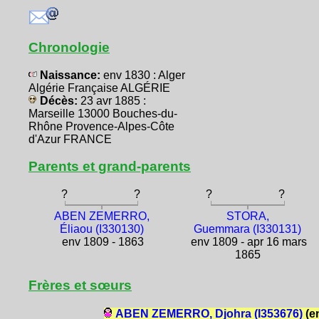
Chronologie
Naissance:
env 1830 : Alger
Algérie Française ALGÉRIE
Décès:
23 avr 1885 :
Marseille 13000 Bouches-du-
Rhône Provence-Alpes-Côte
d'Azur FRANCE
Parents et grand-parents
?
?
?
?
ABEN ZEMERRO,
STORA,
Éliaou (I330130)
Guemmara (I330131)
env 1809 - 1863
env 1809 - apr 16 mars
1865
Frères et sœurs
ABEN ZEMERRO, Djohra (I353676)
(e