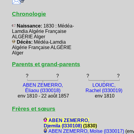
Chronologie
Naissance:
1830 : Médéa-
Lamdia Algérie Française
ALGÉRIE Alger
Décès:
Médéa-Lamdia
Algérie Française ALGÉRIE
Alger
Parents et grand-parents
?
?
?
?
ABEN ZEMERRO,
LOUDRIC,
Éliaou (I330018)
Rachel (I330019)
env 1810 - 22 août 1857
env 1810
Frères et sœurs
ABEN ZEMERRO,
Djemila (I330108)
(1830)
ABEN ZEMERRO, Moïse (I330017)
(en