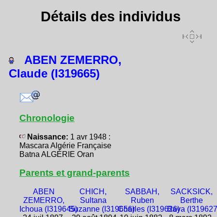
Détails des individus
ABEN ZEMERRO,
Claude (I319665)
Chronologie
Naissance:
1 avr 1948 :
Mascara Algérie Française
Batna ALGÉRIE Oran
Parents et grand-parents
ABEN
CHICH,
SABBAH,
SACKSICK,
ZEMERRO,
Sultana
Ruben
Berthe
Ichoua (I319645)
Suzanne (I319656)
Charles (I319626)
Baya (I319627