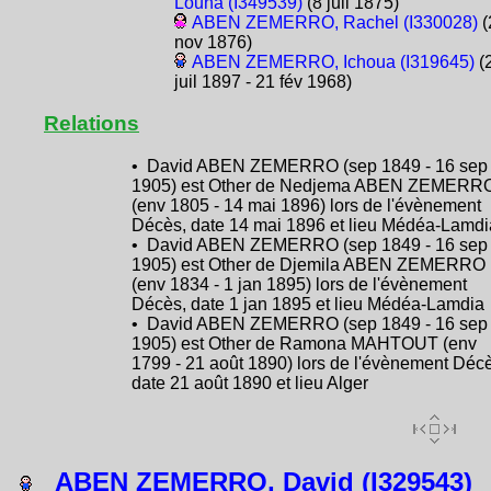
Louna (I349539)
(8 juil 1875)
ABEN ZEMERRO, Rachel (I330028)
(
nov 1876)
ABEN ZEMERRO, Ichoua (I319645)
(
juil 1897 - 21 fév 1968)
Relations
• David ABEN ZEMERRO (sep 1849 - 16 sep
1905) est Other de Nedjema ABEN ZEMERR
(env 1805 - 14 mai 1896) lors de l'évènement
Décès, date 14 mai 1896 et lieu Médéa-Lamdi
• David ABEN ZEMERRO (sep 1849 - 16 sep
1905) est Other de Djemila ABEN ZEMERRO
(env 1834 - 1 jan 1895) lors de l'évènement
Décès, date 1 jan 1895 et lieu Médéa-Lamdia
• David ABEN ZEMERRO (sep 1849 - 16 sep
1905) est Other de Ramona MAHTOUT (env
1799 - 21 août 1890) lors de l'évènement Déc
date 21 août 1890 et lieu Alger
ABEN ZEMERRO, David (I329543)