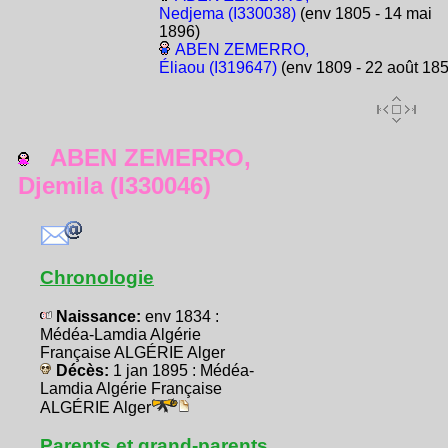
Nedjema (I330038)
(env 1805 - 14 mai
1896)
ABEN ZEMERRO,
Éliaou (I319647)
(env 1809 - 22 août 185
ABEN ZEMERRO,
Djemila (I330046)
Chronologie
Naissance:
env 1834 :
Médéa-Lamdia Algérie
Française ALGÉRIE Alger
Décès:
1 jan 1895 : Médéa-
Lamdia Algérie Française
ALGÉRIE Alger
Parents et grand-parents