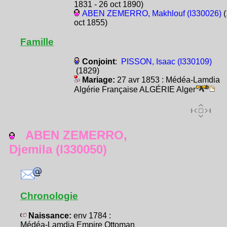
1831 - 26 oct 1890)
ABEN ZEMERRO, Makhlouf (I330026)
(
oct 1855)
Famille
Conjoint
:
PISSON, Isaac (I330109)
(1829)
Mariage:
27 avr 1853 : Médéa-Lamdia
Algérie Française ALGÉRIE Alger
ABEN ZEMERRO,
Djemila (I330050)
Chronologie
Naissance:
env 1784 :
Médéa-Lamdia Empire Ottoman