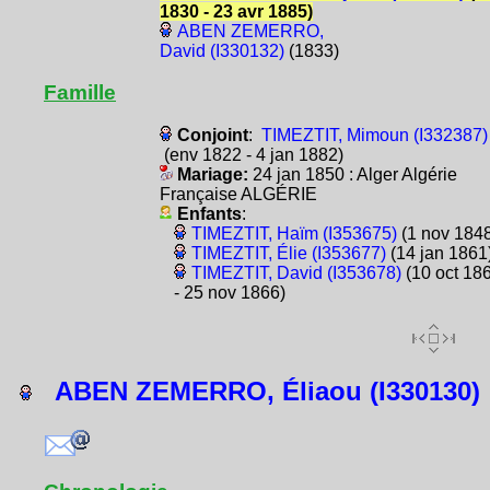
1830 - 23 avr 1885)
ABEN ZEMERRO,
David (I330132)
(1833)
Famille
Conjoint
:
TIMEZTIT, Mimoun (I332387)
(env 1822 - 4 jan 1882)
Mariage:
24 jan 1850 : Alger Algérie
Française ALGÉRIE
Enfants
:
TIMEZTIT, Haïm (I353675)
(1 nov 1848
TIMEZTIT, Élie (I353677)
(14 jan 1861
TIMEZTIT, David (I353678)
(10 oct 18
- 25 nov 1866)
ABEN ZEMERRO, Éliaou (I330130)