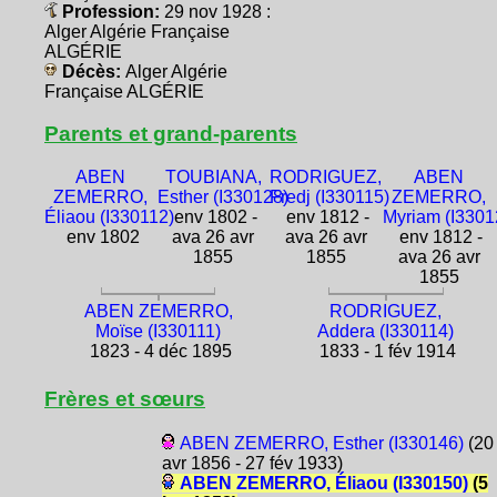
Profession:
29 nov 1928 :
Alger Algérie Française
ALGÉRIE
Décès:
Alger Algérie
Française ALGÉRIE
Parents et grand-parents
ABEN
TOUBIANA,
RODRIGUEZ,
ABEN
ZEMERRO,
Esther (I330128)
Fredj (I330115)
ZEMERRO,
Éliaou (I330112)
env 1802 -
env 1812 -
Myriam (I3301
env 1802
ava 26 avr
ava 26 avr
env 1812 -
1855
1855
ava 26 avr
1855
ABEN ZEMERRO,
RODRIGUEZ,
Moïse (I330111)
Addera (I330114)
1823 - 4 déc 1895
1833 - 1 fév 1914
Frères et sœurs
ABEN ZEMERRO, Esther (I330146)
(20
avr 1856 - 27 fév 1933)
ABEN ZEMERRO, Éliaou (I330150)
(5