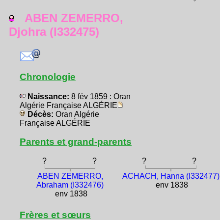
ABEN ZEMERRO,
Djohra (I332475)
Chronologie
Naissance:
8 fév 1859 : Oran
Algérie Française ALGÉRIE
Décès:
Oran Algérie
Française ALGÉRIE
Parents et grand-parents
?
?
?
?
ABEN ZEMERRO,
ACHACH, Hanna (I332477)
Abraham (I332476)
env 1838
env 1838
Frères et sœurs