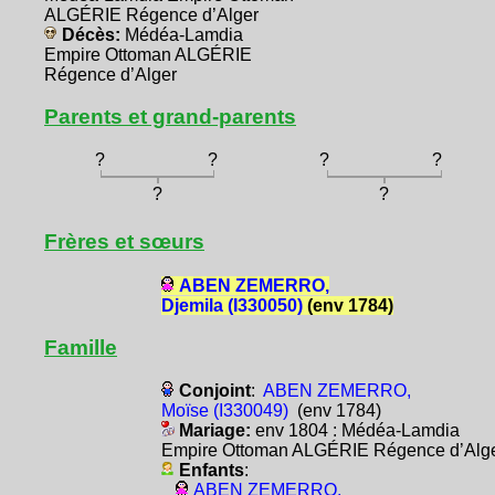
ALGÉRIE Régence d’Alger
Décès:
Médéa-Lamdia
Empire Ottoman ALGÉRIE
Régence d’Alger
Parents et grand-parents
?
?
?
?
?
?
Frères et sœurs
ABEN ZEMERRO,
Djemila (I330050)
(env 1784)
Famille
Conjoint
:
ABEN ZEMERRO,
Moïse (I330049)
(env 1784)
Mariage:
env 1804 : Médéa-Lamdia
Empire Ottoman ALGÉRIE Régence d’Alg
Enfants
:
ABEN ZEMERRO,