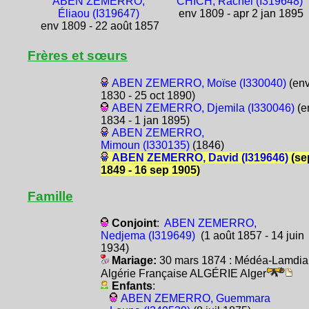
ABEN ZEMERRO,
CHICH, Rachel (I319648)
Éliaou (I319647)
env 1809 - apr 2 jan 1895
env 1809 - 22 août 1857
Frères et sœurs
ABEN ZEMERRO, Moïse (I330040)
(en
1830 - 25 oct 1890)
ABEN ZEMERRO, Djemila (I330046)
(e
1834 - 1 jan 1895)
ABEN ZEMERRO,
Mimoun (I330135)
(1846)
ABEN ZEMERRO, David (I319646)
(se
1849 - 16 sep 1905)
Famille
Conjoint
:
ABEN ZEMERRO,
Nedjema (I319649)
(1 août 1857 - 14 juin
1934)
Mariage:
30 mars 1874 : Médéa-Lamdia
Algérie Française ALGÉRIE Alger
Enfants
:
ABEN ZEMERRO, Guemmara