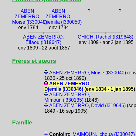
ABEN
ABEN
?
?
ZEMERRO,
ZEMERRO,
Moïse (I330049)
Djemila (I330050)
env 1784
env 1784
ABEN ZEMERRO,
CHICH, Rachel (I319648)
Éliaou (I319647)
env 1809 - apr 2 jan 1895
env 1809 - 22 août 1857
Frères et sœurs
ABEN ZEMERRO, Moïse (I330040)
(en
1830 - 25 oct 1890)
ABEN ZEMERRO,
Djemila (I330046)
(env 1834 - 1 jan 1895)
ABEN ZEMERRO,
Mimoun (I330135)
(1846)
ABEN ZEMERRO, David (I319646)
(se
1849 - 16 sep 1905)
Famille
Conjoint
:
MAÏMOUN, Ichoua (I330047)