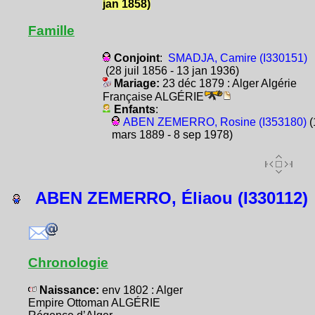
jan 1858)
Famille
Conjoint
:
SMADJA, Camire (I330151)
(28 juil 1856 - 13 jan 1936)
Mariage:
23 déc 1879 : Alger Algérie
Française ALGÉRIE
Enfants
:
ABEN ZEMERRO, Rosine (I353180)
(
mars 1889 - 8 sep 1978)
ABEN ZEMERRO, Éliaou (I330112)
Chronologie
Naissance:
env 1802 : Alger
Empire Ottoman ALGÉRIE