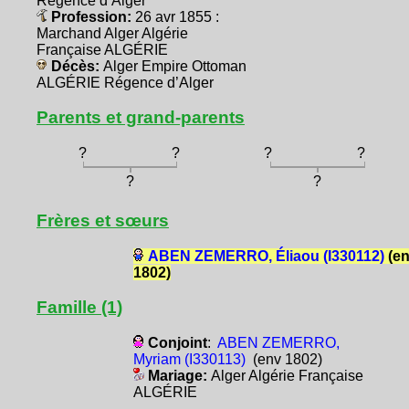
Régence d’Alger
Profession:
26 avr 1855 :
Marchand Alger Algérie
Française ALGÉRIE
Décès:
Alger Empire Ottoman
ALGÉRIE Régence d’Alger
Parents et grand-parents
?
?
?
?
?
?
Frères et sœurs
ABEN ZEMERRO, Éliaou (I330112)
(e
1802)
Famille (1)
Conjoint
:
ABEN ZEMERRO,
Myriam (I330113)
(env 1802)
Mariage:
Alger Algérie Française
ALGÉRIE