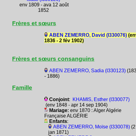
env 1809 - ava 12 août
1852
Frères et sœurs
ABEN ZEMERRO, David (I330076)
(en
1836 - 2 fév 1902)
Frères et sœurs consanguins
ABEN ZEMERRO, Sadia (I330123)
(18
- 1886)
Famille
Conjoint
:
KHAMIS, Esther (I330077)
(env 1848 - apr 14 sep 1904)
Mariage:
env 1870 : Alger Algérie
Française ALGÉRIE
Enfants
:
ABEN ZEMERRO, Moïse (I330078)
(2
jan 1871)