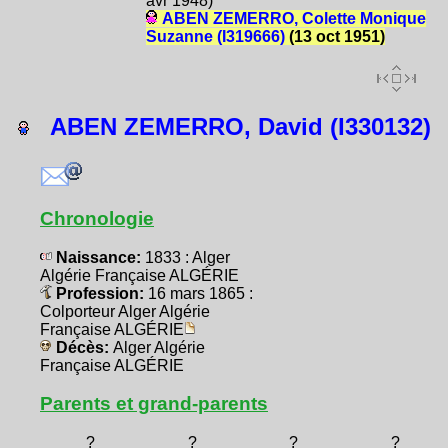
avr 1948)
ABEN ZEMERRO, Colette Monique
Suzanne (I319666)
(13 oct 1951)
ABEN ZEMERRO, David (I330132)
Chronologie
Naissance:
1833 : Alger
Algérie Française ALGÉRIE
Profession:
16 mars 1865 :
Colporteur Alger Algérie
Française ALGÉRIE
Décès:
Alger Algérie
Française ALGÉRIE
Parents et grand-parents
?
?
?
?