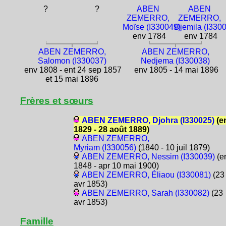
?
?
ABEN
ABEN
ZEMERRO,
ZEMERRO,
Moïse (I330049)
Djemila (I330
env 1784
env 1784
ABEN ZEMERRO,
ABEN ZEMERRO,
Salomon (I330037)
Nedjema (I330038)
env 1808 - ent 24 sep 1857
env 1805 - 14 mai 1896
et 15 mai 1896
Frères et sœurs
ABEN ZEMERRO, Djohra (I330025)
(e
1829 - 28 août 1889)
ABEN ZEMERRO,
Myriam (I330056)
(1840 - 10 juil 1879)
ABEN ZEMERRO, Nessim (I330039)
(e
1848 - apr 10 mai 1900)
ABEN ZEMERRO, Éliaou (I330081)
(23
avr 1853)
ABEN ZEMERRO, Sarah (I330082)
(23
avr 1853)
Famille