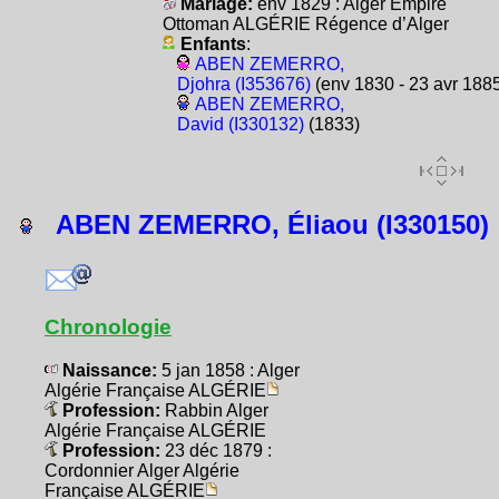
Mariage:
env 1829 : Alger Empire
Ottoman ALGÉRIE Régence d’Alger
Enfants
:
ABEN ZEMERRO,
Djohra (I353676)
(env 1830 - 23 avr 188
ABEN ZEMERRO,
David (I330132)
(1833)
ABEN ZEMERRO, Éliaou (I330150)
Chronologie
Naissance:
5 jan 1858 : Alger
Algérie Française ALGÉRIE
Profession:
Rabbin Alger
Algérie Française ALGÉRIE
Profession:
23 déc 1879 :
Cordonnier Alger Algérie
Française ALGÉRIE