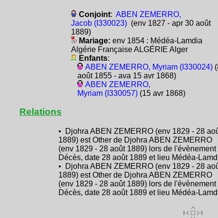
Conjoint
:
ABEN ZEMERRO,
Jacob (I330023)
(env 1827 - apr 30 août
1889)
Mariage:
env 1854 : Médéa-Lamdia
Algérie Française ALGÉRIE Alger
Enfants
:
ABEN ZEMERRO, Myriam (I330024)
(
août 1855 - ava 15 avr 1868)
ABEN ZEMERRO,
Myriam (I330057)
(15 avr 1868)
Relations
• Djohra ABEN ZEMERRO (env 1829 - 28 aoû
1889) est Other de Djohra ABEN ZEMERRO
(env 1829 - 28 août 1889) lors de l'évènement
Décès, date 28 août 1889 et lieu Médéa-Lamd
• Djohra ABEN ZEMERRO (env 1829 - 28 aoû
1889) est Other de Djohra ABEN ZEMERRO
(env 1829 - 28 août 1889) lors de l'évènement
Décès, date 28 août 1889 et lieu Médéa-Lamd