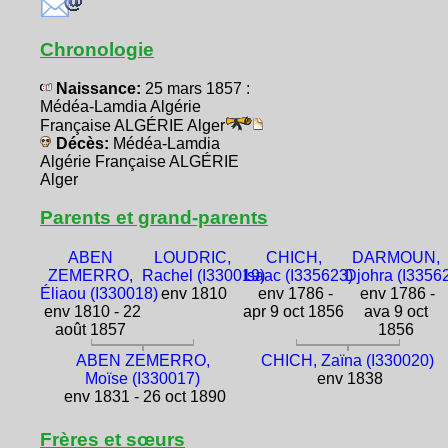
Chronologie
Naissance:
25 mars 1857 :
Médéa-Lamdia Algérie
Française ALGÉRIE Alger
Décès:
Médéa-Lamdia
Algérie Française ALGÉRIE
Alger
Parents et grand-parents
ABEN
LOUDRIC,
CHICH,
DARMOUN,
ZEMERRO,
Rachel (I330019)
Isaac (I335623)
Djohra (I3356
Éliaou (I330018)
env 1810
env 1786 -
env 1786 -
env 1810 - 22
apr 9 oct 1856
ava 9 oct
août 1857
1856
ABEN ZEMERRO,
CHICH, Zaïna (I330020)
Moïse (I330017)
env 1838
env 1831 - 26 oct 1890
Frères et sœurs