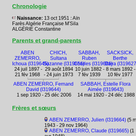
Chronologie
Naissance:
13 oct 1951 : Aïn
Farès Algérie Française M'Sila
ALGÉRIE Constantine
Parents et grand-parents
ABEN
CHICH,
SABBAH,
SACKSICK,
ZEMERRO,
Sultana
Ruben
Berthe
Ichoua (I319645)
Suzanne (I319656)
Charles (I319626)
Baya (I319627
24 juil 1897 -
29 août 1894
10 juin 1882 -
8 mars 1892 -
21 fév 1968
- 24 juin 1973
7 fév 1939
10 fév 1977
ABEN ZEMERRO, Fernand
SABBAH, Estelle Flora
David (I319644)
Aimée (I319643)
1 sep 1920 - 25 déc 2006
14 mai 1920 - 24 déc 1988
Frères et sœurs
ABEN ZEMERRO, Julien (I319664)
(5 m
1943 - 29 nov 1964)
ABEN ZEMERRO, Claude (I319665)
(1