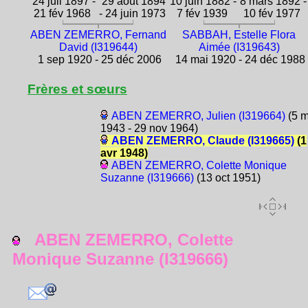
24 juil 1897 -
29 août 1894
10 juin 1882 -
8 mars 1892 -
21 fév 1968
- 24 juin 1973
7 fév 1939
10 fév 1977
ABEN ZEMERRO, Fernand
SABBAH, Estelle Flora
David (I319644)
Aimée (I319643)
1 sep 1920 - 25 déc 2006
14 mai 1920 - 24 déc 1988
Frères et sœurs
ABEN ZEMERRO, Julien (I319664)
(5 m
1943 - 29 nov 1964)
ABEN ZEMERRO, Claude (I319665)
(1
avr 1948)
ABEN ZEMERRO, Colette Monique
Suzanne (I319666)
(13 oct 1951)
ABEN ZEMERRO, Colette
Monique Suzanne (I319666)