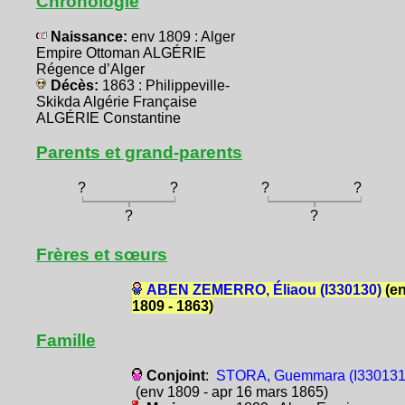
Chronologie
Naissance:
env 1809 : Alger
Empire Ottoman ALGÉRIE
Régence d’Alger
Décès:
1863 : Philippeville-
Skikda Algérie Française
ALGÉRIE Constantine
Parents et grand-parents
?
?
?
?
?
?
Frères et sœurs
ABEN ZEMERRO, Éliaou (I330130)
(e
1809 - 1863)
Famille
Conjoint
:
STORA, Guemmara (I330131
(env 1809 - apr 16 mars 1865)