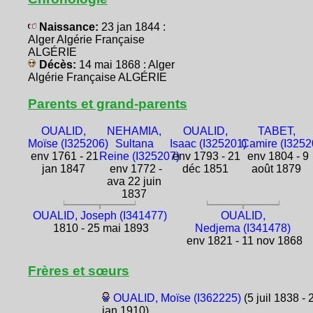
Naissance:
23 jan 1844 :
Alger Algérie Française
ALGÉRIE
Décès:
14 mai 1868 : Alger
Algérie Française ALGÉRIE
Parents et grand-parents
OUALID,
NEHAMIA,
OUALID,
TABET,
Moïse (I325206)
Sultana
Isaac (I325201)
Camire (I3252
env 1761 - 21
Reine (I325207)
env 1793 - 21
env 1804 - 9
jan 1847
env 1772 -
déc 1851
août 1879
ava 22 juin
1837
OUALID, Joseph (I341477)
OUALID,
1810 - 25 mai 1893
Nedjema (I341478)
env 1821 - 11 nov 1868
Frères et sœurs
OUALID, Moïse (I362225)
(5 juil 1838 - 
jan 1910)