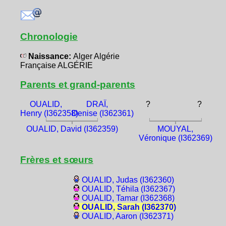
Chronologie
Naissance:
Alger Algérie
Française ALGÉRIE
Parents et grand-parents
OUALID,
DRAÏ,
?
?
Henry (I362358)
Denise (I362361)
OUALID, David (I362359)
MOUYAL,
Véronique (I362369)
Frères et sœurs
OUALID, Judas (I362360)
OUALID, Téhila (I362367)
OUALID, Tamar (I362368)
OUALID, Sarah (I362370)
OUALID, Aaron (I362371)