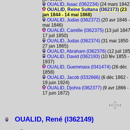
OUALID, Isaac (I362234)
(24 mars 1842
OUALID, Reine Sultana (I362373)
(23
jan 1844 - 14 mai 1868)
OUALID, Judas (I362372)
(20 avr 1846 -
mai 1846)
OUALID, Camille (I362375)
(13 juil 1847
17 juil 1850)
OUALID, Judas (I362374)
(31 mai 1850 
27 jan 1865)
OUALID, Abraham (I362376)
(12 juil 18
OUALID, David (I362193)
(10 fév 1855 -
1937)
OUALID, Guemmara (I341474)
(26 déc
1858)
OUALID, Jacob (I332666)
(6 déc 1862 -
19 juin 1924)
OUALID, Djohra (I362377)
(9 avr 1866 -
17 juin 1872)
OUALID, René (I362149)