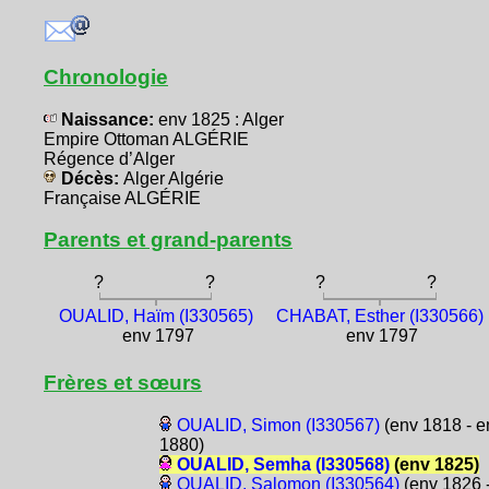
Chronologie
Naissance:
env 1825 : Alger
Empire Ottoman ALGÉRIE
Régence d’Alger
Décès:
Alger Algérie
Française ALGÉRIE
Parents et grand-parents
?
?
?
?
OUALID, Haïm (I330565)
CHABAT, Esther (I330566)
env 1797
env 1797
Frères et sœurs
OUALID, Simon (I330567)
(env 1818 - e
1880)
OUALID, Semha (I330568)
(env 1825)
OUALID, Salomon (I330564)
(env 1826 