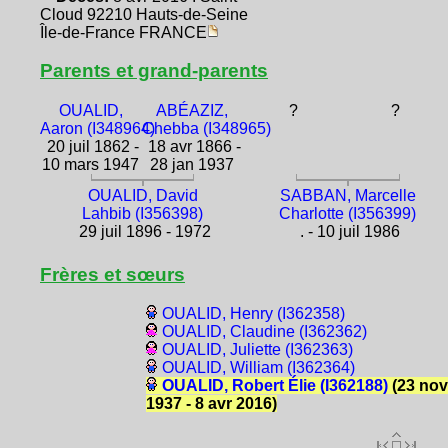
Cloud 92210 Hauts-de-Seine
Île-de-France FRANCE
Parents et grand-parents
OUALID,
ABÉAZIZ,
?
?
Aaron (I348964)
Chebba (I348965)
20 juil 1862 -
18 avr 1866 -
10 mars 1947
28 jan 1937
OUALID, David
SABBAN, Marcelle
Lahbib (I356398)
Charlotte (I356399)
29 juil 1896 - 1972
. - 10 juil 1986
Frères et sœurs
OUALID, Henry (I362358)
OUALID, Claudine (I362362)
OUALID, Juliette (I362363)
OUALID, William (I362364)
OUALID, Robert Élie (I362188)
(23 nov
1937 - 8 avr 2016)