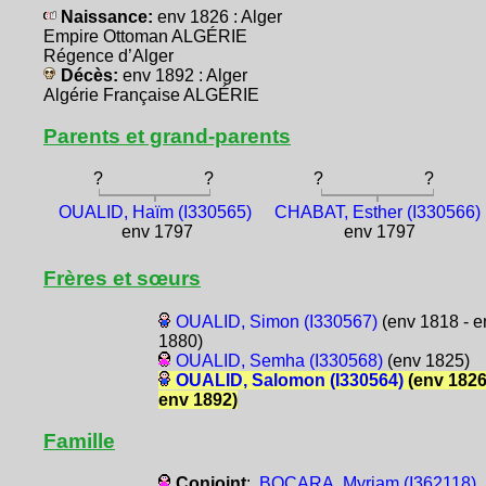
Naissance:
env 1826 : Alger
Empire Ottoman ALGÉRIE
Régence d’Alger
Décès:
env 1892 : Alger
Algérie Française ALGÉRIE
Parents et grand-parents
?
?
?
?
OUALID, Haïm (I330565)
CHABAT, Esther (I330566)
env 1797
env 1797
Frères et sœurs
OUALID, Simon (I330567)
(env 1818 - e
1880)
OUALID, Semha (I330568)
(env 1825)
OUALID, Salomon (I330564)
(env 1826
env 1892)
Famille
Conjoint
:
BOCARA, Myriam (I362118)