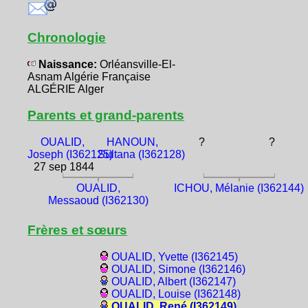
Chronologie
Naissance:
Orléansville-El-
Asnam Algérie Française
ALGÉRIE Alger
Parents et grand-parents
OUALID,
HANOUN,
?
?
Joseph (I362125)
Sultana (I362128)
27 sep 1844
OUALID,
ICHOU, Mélanie (I362144)
Messaoud (I362130)
Frères et sœurs
OUALID, Yvette (I362145)
OUALID, Simone (I362146)
OUALID, Albert (I362147)
OUALID, Louise (I362148)
OUALID, René (I362149)