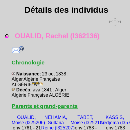
Détails des individus
OUALID, Rachel (I362136)
Chronologie
Naissance:
23 oct 1838 :
Alger Algérie Française
ALGÉRIE
Décès:
ava 1841 : Alger
Algérie Française ALGÉRIE
Parents et grand-parents
OUALID,
NEHAMIA,
TABET,
KASSIS,
Moïse (I325206)
Sultana
Moïse (I325210)
Nedjema (I35
env 1761 - 21
Reine (I325207)
env 1783 -
env 1783