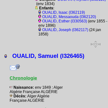
(env 1834)
Enfants
:
OUALID, Isaac (I362119)
OUALID, Messaouda (I362120)
OUALID, Esther (I330563)
(env 1855 -
env 1896)
OUALID, Joseph (I362117)
(24 jan
1858)
OUALID, Samuel (I326465)
Chronologie
Naissance:
env 1849 : Alger
Algérie Française ALGÉRIE
Décès:
Alger Algérie
Française ALGÉRIE