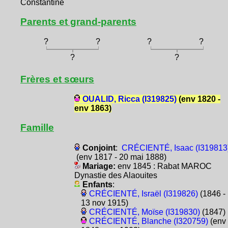
Constantine
Parents et grand-parents
?
?
?
?
?
?
Frères et sœurs
OUALID, Ricca (I319825)
(env 1820 -
env 1863)
Famille
Conjoint
:
CRÉCIENTÉ, Isaac (I319813
(env 1817 - 20 mai 1888)
Mariage:
env 1845 : Rabat MAROC
Dynastie des Alaouites
Enfants
:
CRÉCIENTÉ, Israël (I319826)
(1846 -
13 nov 1915)
CRÉCIENTÉ, Moïse (I319830)
(1847)
CRÉCIENTÉ, Blanche (I320759)
(env