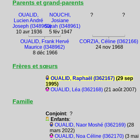
Parents et grand-parents
OUALID,
NOUCHI,
?
?
Lucien André
Josiane
Joseph (I348960)
Sarah (I348961)
10 avr 1936
5 fév 1947
OUALID, Frank Hervé
CORZIA, Céline (I362166)
Maurice (I348962)
24 nov 1968
8 déc 1966
Frères et sœurs
OUALID, Raphaël (I362167)
(29 sep
1995)
OUALID, Léa (I362168)
(21 août 2007)
Famille
Conjoint
: ?
Enfants
:
OUALID, Naor Moshé (I362169)
(28
mars 2022)
OUALID, Noa Céline (I362170)
(3 mai