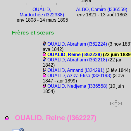
1849
OUALID,
ALBO, Camire (I336559)
Mardochée (I322338)
env 1821 - 13 août 1863
env 1808 - 14 mars 1895
Frères et sœurs
OUALID, Abraham (I362224)
(3 nov 1837
ava 1842)
OUALID, Reine (I362229)
(22 juin 1839
OUALID, Abraham (I362218)
(22 jan
1842)
OUALID, Armand (I324291)
(3 fév 1844)
OUALID, Aziza Élisa (I320193)
(3 avr
1847 - apr 1899)
OUALID, Nedjema (I336558)
(10 juin
1854)
OUALID, Reine (I362227)