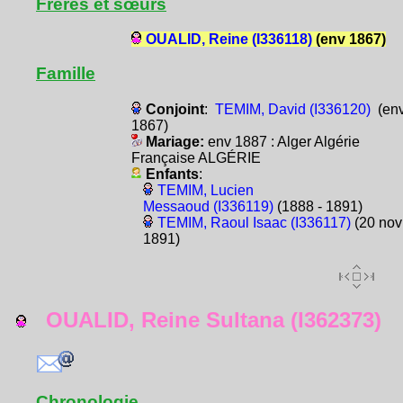
Frères et sœurs
OUALID, Reine (I336118)
(env 1867)
Famille
Conjoint
:
TEMIM, David (I336120)
(en
1867)
Mariage:
env 1887 : Alger Algérie
Française ALGÉRIE
Enfants
:
TEMIM, Lucien
Messaoud (I336119)
(1888 - 1891)
TEMIM, Raoul Isaac (I336117)
(20 nov
1891)
OUALID, Reine Sultana (I362373)
Chronologie