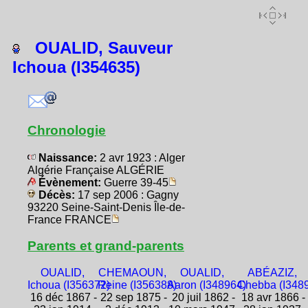
OUALID, Sauveur
Ichoua (I354635)
Chronologie
Naissance:
2 avr 1923 : Alger
Algérie Française ALGÉRIE
Évènement:
Guerre 39-45
Décès:
17 sep 2006 : Gagny
93220 Seine-Saint-Denis Île-de-
France FRANCE
Parents et grand-parents
OUALID,
CHEMAOUN,
OUALID,
ABÉAZIZ,
Ichoua (I356372)
Reine (I356388)
Aaron (I348964)
Chebba (I348
16 déc 1867 -
22 sep 1875 -
20 juil 1862 -
18 avr 1866 -