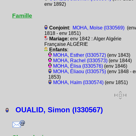
env 1892)
Famille
Conjoint
:
MOHA, Moïse (I330569)
(en
1818 - env 1851)
Mariage:
env 1842 : Alger Algérie
Française ALGÉRIE
Enfants
:
MOHA, Esther (I330572)
(env 1843)
MOHA, Rachel (I330573)
(env 1844)
MOHA, Élisa (I330576)
(env 1846)
MOHA, Éliaou (I330575)
(env 1848 - e
1853)
MOHA, Haïm (I330574)
(env 1851)
OUALID, Simon (I330567)