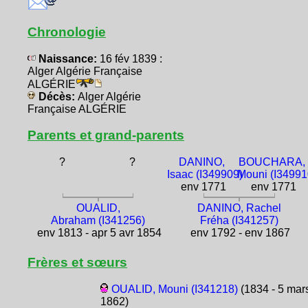
Chronologie
Naissance:
16 fév 1839 :
Alger Algérie Française
ALGÉRIE
Décès:
Alger Algérie
Française ALGÉRIE
Parents et grand-parents
?
?
DANINO,
BOUCHARA,
Isaac (I349909)
Mouni (I34991
env 1771
env 1771
OUALID,
DANINO, Rachel
Abraham (I341256)
Fréha (I341257)
env 1813 - apr 5 avr 1854
env 1792 - env 1867
Frères et sœurs
OUALID, Mouni (I341218)
(1834 - 5 mar
1862)