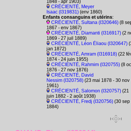
1848 - apr 1903)
CRÉCIENTÉ, Meyer
Isaac (I319831)
(env 1860)
Enfants consanguins et utérins
:
CRÉCIENTÉ, Sultana (I320646)
(8 se
1867 - env 1867)
CRÉCIENTÉ, Diamanti (I316917)
(2 n
1869 - 27 juil 1889)
CRÉCIENTÉ, Léon Éliaou (I320647)
(
jan 1872)
CRÉCIENTÉ, Amram (I316918)
(22 fé
1874 - 24 juin 1955)
CRÉCIENTÉ, Rahmim (I320755)
(8 oc
1876 - 27 nov 1876)
CRÉCIENTÉ, David
Nessim (I320758)
(23 mai 1878 - 30 nov
1961)
CRÉCIENTÉ, Salomon (I320757)
(21
juin 1882 - 2 août 1938)
CRÉCIENTÉ, Fredj (I320756)
(30 sep
1884)