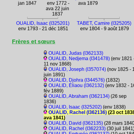
jan 1847
env 1772 -
ava 1879
ava 22 juin
1837
OUALID, Isaac (I325201)
TABET, Camire (I325205)
env 1793 - 21 déc 1851
env 1804 - 9 août 1879
Frères et sœurs
OUALID, Judas (I362133)
OUALID, Nedjema (I341478)
(env 1821 
11 nov 1868)
OUALID, Joseph (I357074)
(nov 1825 - 
juin 1891)
OUALID, Djohra (I344576)
(1832)
OUALID, Éliaou (I362132)
(env 1832 - 1
fév 1889)
OUALID, Abraham (I362134)
(26 sep
1836)
OUALID, Isaac (I325202)
(env 1838)
OUALID, Rachel (I362136)
(23 oct 1838
ava 1841)
OUALID, David (I362135)
(28 mars 1840
OUALID, Rachel (I362233)
(30 juil 1841
OUALID, Fortunée (I362137)
(10 oct 184