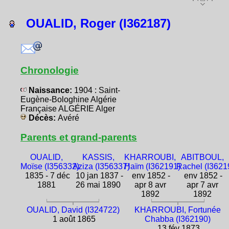
OUALID, Roger (I362187)
Chronologie
Naissance:
1904 : Saint-
Eugène-Bologhine Algérie
Française ALGÉRIE Alger
Décès:
Avéré
Parents et grand-parents
OUALID,
KASSIS,
KHARROUBI,
ABITBOUL,
Moïse (I356332)
Aziza (I356337)
Haïm (I362191)
Rachel (I3621
1835 - 7 déc
10 jan 1837 -
env 1852 -
env 1852 -
1881
26 mai 1890
apr 8 avr
apr 7 avr
1892
1892
OUALID, David (I324722)
KHARROUBI, Fortunée
1 août 1865
Chabba (I362190)
13 fév 1873