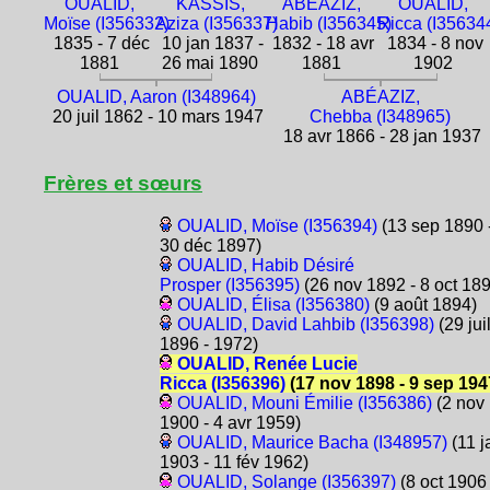
OUALID,
KASSIS,
ABÉAZIZ,
OUALID,
Moïse (I356332)
Aziza (I356337)
Habib (I356345)
Ricca (I35634
1835 - 7 déc
10 jan 1837 -
1832 - 18 avr
1834 - 8 nov
1881
26 mai 1890
1881
1902
OUALID, Aaron (I348964)
ABÉAZIZ,
20 juil 1862 - 10 mars 1947
Chebba (I348965)
18 avr 1866 - 28 jan 1937
Frères et sœurs
OUALID, Moïse (I356394)
(13 sep 1890 
30 déc 1897)
OUALID, Habib Désiré
Prosper (I356395)
(26 nov 1892 - 8 oct 18
OUALID, Élisa (I356380)
(9 août 1894)
OUALID, David Lahbib (I356398)
(29 jui
1896 - 1972)
OUALID, Renée Lucie
Ricca (I356396)
(17 nov 1898 - 9 sep 194
OUALID, Mouni Émilie (I356386)
(2 nov
1900 - 4 avr 1959)
OUALID, Maurice Bacha (I348957)
(11 j
1903 - 11 fév 1962)
OUALID, Solange (I356397)
(8 oct 1906 