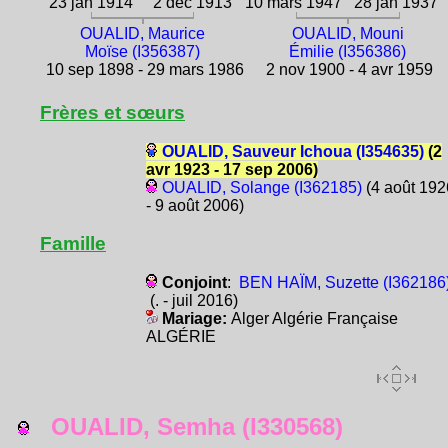
23 jan 1914
2 déc 1913
10 mars 1947
28 jan 1937
OUALID, Maurice
OUALID, Mouni
Moïse (I356387)
Émilie (I356386)
10 sep 1898 - 29 mars 1986
2 nov 1900 - 4 avr 1959
Frères et sœurs
OUALID, Sauveur Ichoua (I354635)
(2
avr 1923 - 17 sep 2006)
OUALID, Solange (I362185)
(4 août 192
- 9 août 2006)
Famille
Conjoint
:
BEN HAÏM, Suzette (I362186
(. - juil 2016)
Mariage:
Alger Algérie Française
ALGÉRIE
OUALID, Semha (I330568)