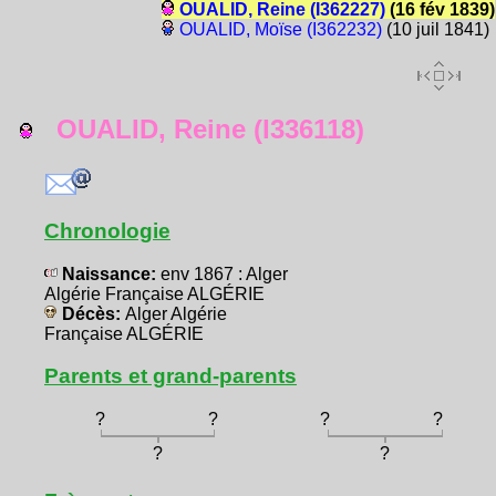
OUALID, Reine (I362227)
(16 fév 1839)
OUALID, Moïse (I362232)
(10 juil 1841)
OUALID, Reine (I336118)
Chronologie
Naissance:
env 1867 : Alger
Algérie Française ALGÉRIE
Décès:
Alger Algérie
Française ALGÉRIE
Parents et grand-parents
?
?
?
?
?
?