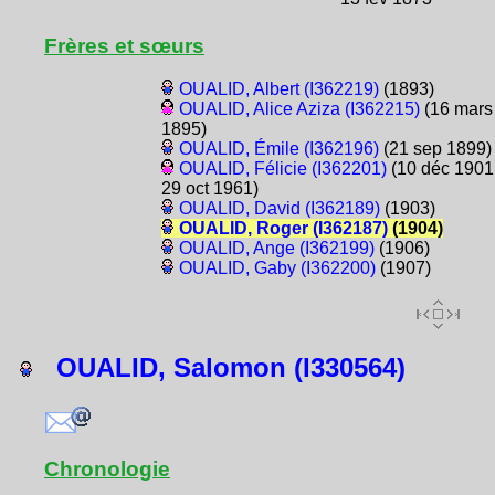
Frères et sœurs
OUALID, Albert (I362219)
(1893)
OUALID, Alice Aziza (I362215)
(16 mars
1895)
OUALID, Émile (I362196)
(21 sep 1899)
OUALID, Félicie (I362201)
(10 déc 1901
29 oct 1961)
OUALID, David (I362189)
(1903)
OUALID, Roger (I362187)
(1904)
OUALID, Ange (I362199)
(1906)
OUALID, Gaby (I362200)
(1907)
OUALID, Salomon (I330564)
Chronologie