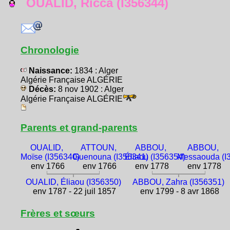
OUALID, Ricca (I356344)
Chronologie
Naissance:
1834 : Alger
Algérie Française ALGÉRIE
Décès:
8 nov 1902 : Alger
Algérie Française ALGÉRIE
Parents et grand-parents
OUALID,
ATTOUN,
ABBOU,
ABBOU,
Moïse (I356340)
Guenouna (I356341)
Éliaou (I356354)
Messaouda (I
env 1766
env 1766
env 1778
env 1778
OUALID, Éliaou (I356350)
ABBOU, Zahra (I356351)
env 1787 - 22 juil 1857
env 1799 - 8 avr 1868
Frères et sœurs