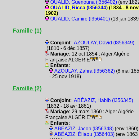
OUALID, Guenouna (I356402)
(env 182
OUALID, Ricca (I356344)
(1834 - 8 nov
1902)
OUALID, Camire (I356401)
(13 jan 1839
Famille (1)
Conjoint
:
AZOULAY, David (I356349)
(1810 - 6 déc 1857)
Mariage:
12 oct 1854 : Alger Algérie
Française ALGÉRIE
Enfants
:
AZOULAY, Zahra (I356362)
(8 mai 18
- 25 nov 1918)
Famille (2)
Conjoint
:
ABÉAZIZ, Habib (I356345)
(1832 - 18 avr 1881)
Mariage:
29 mars 1860 : Alger Algérie
Française ALGÉRIE
Enfants
:
ABÉAZIZ, Jacob (I356348)
(env 1860)
ABÉAZIZ, Éliaou (I356403)
(env 1863 