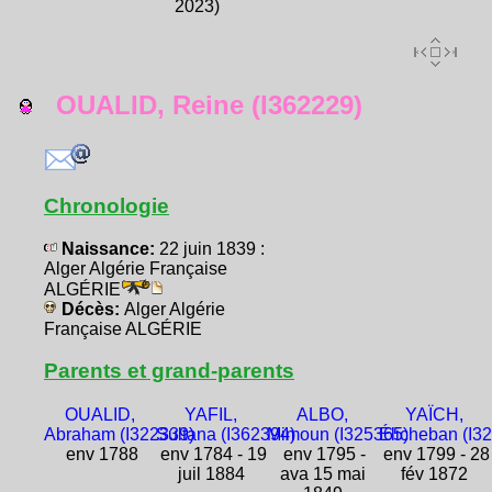
2023)
OUALID, Reine (I362229)
Chronologie
Naissance:
22 juin 1839 :
Alger Algérie Française
ALGÉRIE
Décès:
Alger Algérie
Française ALGÉRIE
Parents et grand-parents
OUALID,
YAFIL,
ALBO,
YAÏCH,
Abraham (I322339)
Sultana (I362394)
Mimoun (I325365)
Élicheban (I3
env 1788
env 1784 - 19
env 1795 -
env 1799 - 28
juil 1884
ava 15 mai
fév 1872