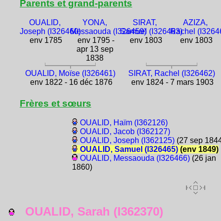
Parents et grand-parents
OUALID,
YONA,
SIRAT,
AZIZA,
Joseph (I326460)
Messaouda (I326459)
Samuel (I326463)
Rachel (I3264
env 1785
env 1795 -
env 1803
env 1803
apr 13 sep
1838
OUALID, Moïse (I326461)
SIRAT, Rachel (I326462)
env 1822 - 16 déc 1876
env 1824 - 7 mars 1903
Frères et sœurs
OUALID, Haïm (I362126)
OUALID, Jacob (I362127)
OUALID, Joseph (I362125)
(27 sep 1844
OUALID, Samuel (I326465)
(env 1849)
OUALID, Messaouda (I326466)
(26 jan
1860)
OUALID, Sarah (I362370)