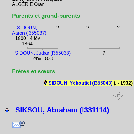
ALGÉRIE Oran
Parents et grand-parents
SIDOUN,
?
?
?
Aaron (I355037)
1800 - 4 fév
1864
SIDOUN, Judas (I355038)
?
env 1830
Frères et sœurs
SIDOUN, Yékoutiel (I355043)
(. - 1932)
SIKSOU, Abraham (I331114)