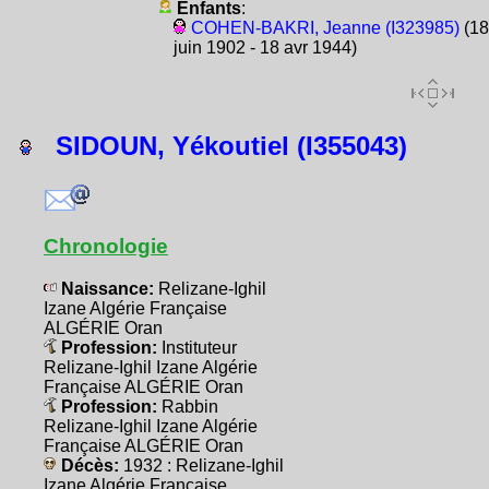
Enfants
:
COHEN-BAKRI, Jeanne (I323985)
(18
juin 1902 - 18 avr 1944)
SIDOUN, Yékoutiel (I355043)
Chronologie
Naissance:
Relizane-Ighil
Izane Algérie Française
ALGÉRIE Oran
Profession:
Instituteur
Relizane-Ighil Izane Algérie
Française ALGÉRIE Oran
Profession:
Rabbin
Relizane-Ighil Izane Algérie
Française ALGÉRIE Oran
Décès:
1932 : Relizane-Ighil
Izane Algérie Française