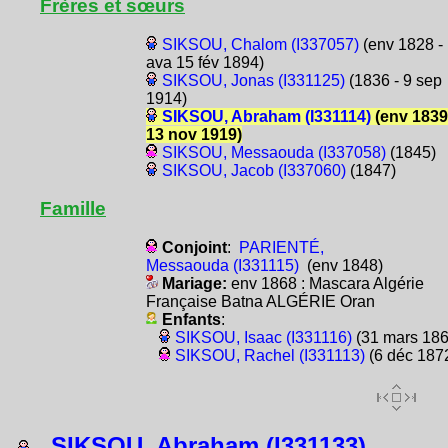
Frères et sœurs
SIKSOU, Chalom (I337057)
(env 1828 -
ava 15 fév 1894)
SIKSOU, Jonas (I331125)
(1836 - 9 sep
1914)
SIKSOU, Abraham (I331114)
(env 1839
13 nov 1919)
SIKSOU, Messaouda (I337058)
(1845)
SIKSOU, Jacob (I337060)
(1847)
Famille
Conjoint
:
PARIENTÉ,
Messaouda (I331115)
(env 1848)
Mariage:
env 1868 : Mascara Algérie
Française Batna ALGÉRIE Oran
Enfants
:
SIKSOU, Isaac (I331116)
(31 mars 186
SIKSOU, Rachel (I331113)
(6 déc 187
SIKSOU, Abraham (I331133)