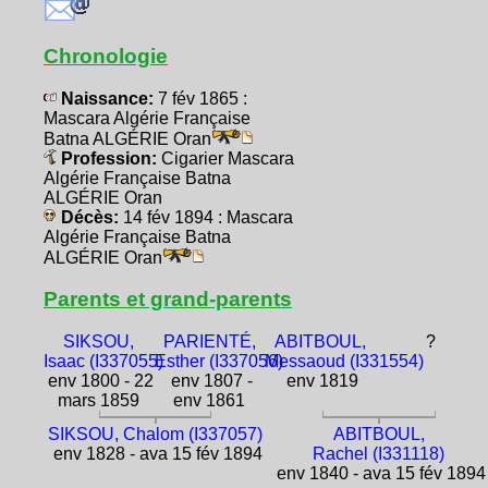
Chronologie
Naissance:
7 fév 1865 :
Mascara Algérie Française
Batna ALGÉRIE Oran
Profession:
Cigarier Mascara
Algérie Française Batna
ALGÉRIE Oran
Décès:
14 fév 1894 : Mascara
Algérie Française Batna
ALGÉRIE Oran
Parents et grand-parents
SIKSOU,
PARIENTÉ,
ABITBOUL,
?
Isaac (I337055)
Esther (I337056)
Messaoud (I331554)
env 1800 - 22
env 1807 -
env 1819
mars 1859
env 1861
SIKSOU, Chalom (I337057)
ABITBOUL,
env 1828 - ava 15 fév 1894
Rachel (I331118)
env 1840 - ava 15 fév 1894