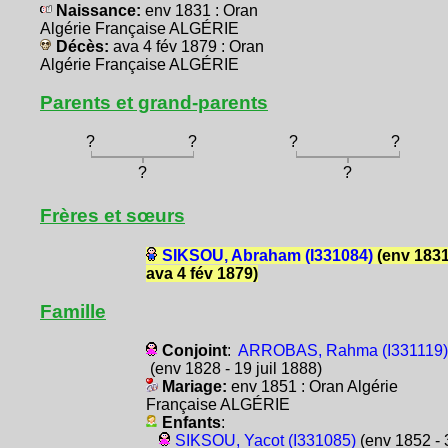
Naissance:
env 1831 : Oran
Algérie Française ALGÉRIE
Décès:
ava 4 fév 1879 : Oran
Algérie Française ALGÉRIE
Parents et grand-parents
?
?
?
?
?
?
Frères et sœurs
SIKSOU, Abraham (I331084)
(env 1831
ava 4 fév 1879)
Famille
Conjoint
:
ARROBAS, Rahma (I331119)
(env 1828 - 19 juil 1888)
Mariage:
env 1851 : Oran Algérie
Française ALGÉRIE
Enfants
:
SIKSOU, Yacot (I331085)
(env 1852 - 