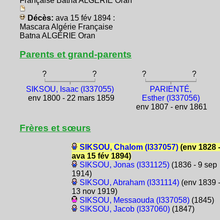
Française Batna ALGÉRIE Oran
Décès:
ava 15 fév 1894 :
Mascara Algérie Française
Batna ALGÉRIE Oran
Parents et grand-parents
?
?
?
?
SIKSOU, Isaac (I337055)
PARIENTÉ,
env 1800 - 22 mars 1859
Esther (I337056)
env 1807 - env 1861
Frères et sœurs
SIKSOU, Chalom (I337057)
(env 1828 
ava 15 fév 1894)
SIKSOU, Jonas (I331125)
(1836 - 9 sep
1914)
SIKSOU, Abraham (I331114)
(env 1839 
13 nov 1919)
SIKSOU, Messaouda (I337058)
(1845)
SIKSOU, Jacob (I337060)
(1847)