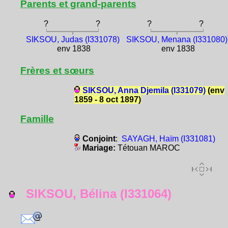
Parents et grand-parents
?
?
?
?
SIKSOU, Judas (I331078)
SIKSOU, Menana (I331080)
env 1838
env 1838
Frères et sœurs
SIKSOU, Anna Djemila (I331079)
(env
1859 - 8 oct 1897)
Famille
Conjoint
:
SAYAGH, Haïm (I331081)
Mariage:
Tétouan MAROC
SIKSOU, Bélina (I331064)