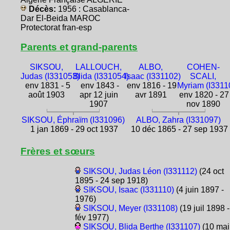
Décès:
1956 : Casablanca-
Dar El-Beida MAROC
Protectorat fran-esp
Parents et grand-parents
SIKSOU,
LALLOUCH,
ALBO,
COHEN-
Judas (I331053)
Blida (I331054)
Isaac (I331102)
SCALI,
env 1831 - 5
env 1843 -
env 1816 - 19
Myriam (I3311
août 1903
apr 12 juin
avr 1891
env 1820 - 27
1907
nov 1890
SIKSOU, Éphraïm (I331096)
ALBO, Zahra (I331097)
1 jan 1869 - 29 oct 1937
10 déc 1865 - 27 sep 1937
Frères et sœurs
SIKSOU, Judas Léon (I331112)
(24 oct
1895 - 24 sep 1918)
SIKSOU, Isaac (I331110)
(4 juin 1897 -
1976)
SIKSOU, Meyer (I331108)
(19 juil 1898 -
fév 1977)
SIKSOU, Blida Berthe (I331107)
(10 mai