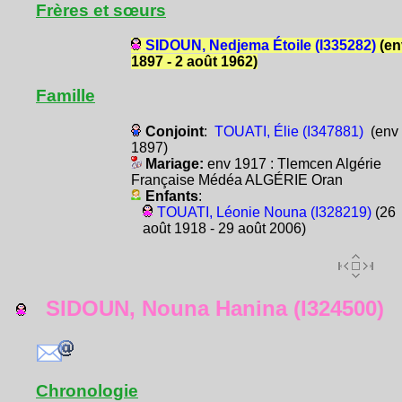
Frères et sœurs
SIDOUN, Nedjema Étoile (I335282)
(en
1897 - 2 août 1962)
Famille
Conjoint
:
TOUATI, Élie (I347881)
(env
1897)
Mariage:
env 1917 : Tlemcen Algérie
Française Médéa ALGÉRIE Oran
Enfants
:
TOUATI, Léonie Nouna (I328219)
(26
août 1918 - 29 août 2006)
SIDOUN, Nouna Hanina (I324500)
Chronologie