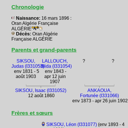
Chronologie
Naissance:
16 mars 1896 :
Oran Algérie Française
ALGÉRIE
Décès:
Oran Algérie
Française ALGÉRIE
Parents et grand-parents
SIKSOU,
LALLOUCH,
?
?
Judas (I331053)
Blida (I331054)
env 1831 - 5
env 1843 -
août 1903
apr 12 juin
1907
SIKSOU, Isaac (I331052)
ANKAOUA,
12 août 1860
Fortunée (I331066)
env 1873 - apr 26 juin 1902
Frères et sœurs
SIKSOU, Léon (I331077)
(env 1893 - 4