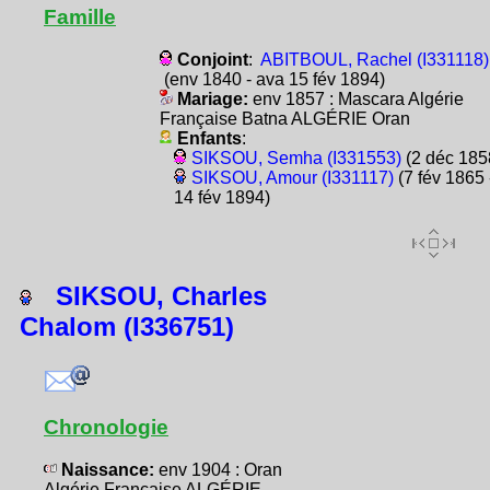
Famille
Conjoint
:
ABITBOUL, Rachel (I331118)
(env 1840 - ava 15 fév 1894)
Mariage:
env 1857 : Mascara Algérie
Française Batna ALGÉRIE Oran
Enfants
:
SIKSOU, Semha (I331553)
(2 déc 185
SIKSOU, Amour (I331117)
(7 fév 1865 
14 fév 1894)
SIKSOU, Charles
Chalom (I336751)
Chronologie
Naissance:
env 1904 : Oran
Algérie Française ALGÉRIE