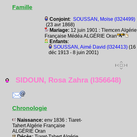
Famille
Conjoint
:
SOUSSAN, Moïse (I324499)
(23 avr 1868)
Mariage:
12 juin 1901 : Tlemcen Algérie
Française Médéa ALGÉRIE Oran
Enfants
:
SOUSSAN, Aimé David (I324413)
(16
déc 1913 - 8 juin 2001)
SIDOUN, Rosa Zahra (I356648)
Chronologie
Naissance:
env 1836 : Tiaret-
Tahert Algérie Française
ALGÉRIE Oran
Décès:
Tiaret-Tahert Algérie