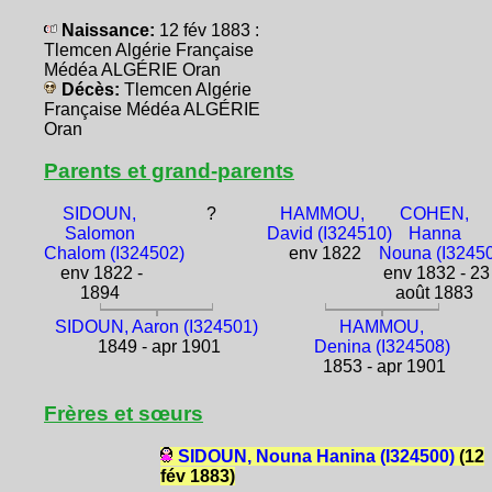
Naissance:
12 fév 1883 :
Tlemcen Algérie Française
Médéa ALGÉRIE Oran
Décès:
Tlemcen Algérie
Française Médéa ALGÉRIE
Oran
Parents et grand-parents
SIDOUN,
?
HAMMOU,
COHEN,
Salomon
David (I324510)
Hanna
Chalom (I324502)
env 1822
Nouna (I3245
env 1822 -
env 1832 - 23
1894
août 1883
SIDOUN, Aaron (I324501)
HAMMOU,
1849 - apr 1901
Denina (I324508)
1853 - apr 1901
Frères et sœurs
SIDOUN, Nouna Hanina (I324500)
(12
fév 1883)