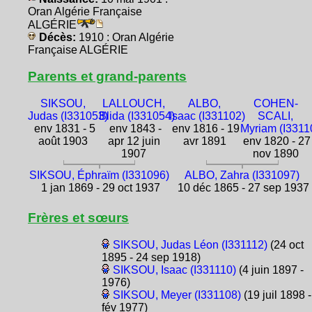
Oran Algérie Française
ALGÉRIE
Décès:
1910 : Oran Algérie
Française ALGÉRIE
Parents et grand-parents
SIKSOU,
LALLOUCH,
ALBO,
COHEN-
Judas (I331053)
Blida (I331054)
Isaac (I331102)
SCALI,
env 1831 - 5
env 1843 -
env 1816 - 19
Myriam (I3311
août 1903
apr 12 juin
avr 1891
env 1820 - 27
1907
nov 1890
SIKSOU, Éphraïm (I331096)
ALBO, Zahra (I331097)
1 jan 1869 - 29 oct 1937
10 déc 1865 - 27 sep 1937
Frères et sœurs
SIKSOU, Judas Léon (I331112)
(24 oct
1895 - 24 sep 1918)
SIKSOU, Isaac (I331110)
(4 juin 1897 -
1976)
SIKSOU, Meyer (I331108)
(19 juil 1898 -
fév 1977)