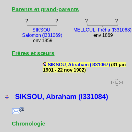
Parents et grand-parents
?
?
?
?
SIKSOU,
MELLOUL, Fréha (I331068)
Salomon (I331069)
env 1869
env 1859
Frères et sœurs
SIKSOU, Abraham (I331067)
(31 jan
1901 - 22 nov 1902)
SIKSOU, Abraham (I331084)
Chronologie