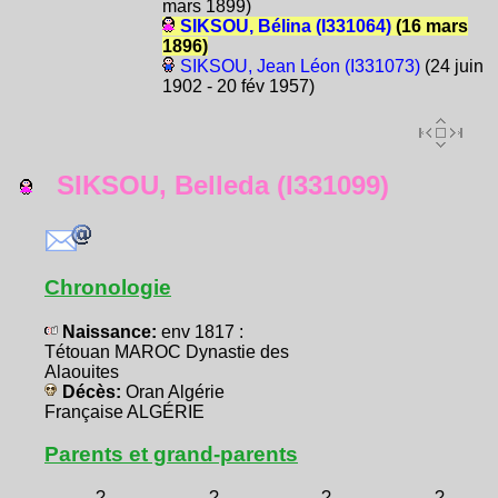
mars 1899)
SIKSOU, Bélina (I331064)
(16 mars
1896)
SIKSOU, Jean Léon (I331073)
(24 juin
1902 - 20 fév 1957)
SIKSOU, Belleda (I331099)
Chronologie
Naissance:
env 1817 :
Tétouan MAROC Dynastie des
Alaouites
Décès:
Oran Algérie
Française ALGÉRIE
Parents et grand-parents
?
?
?
?