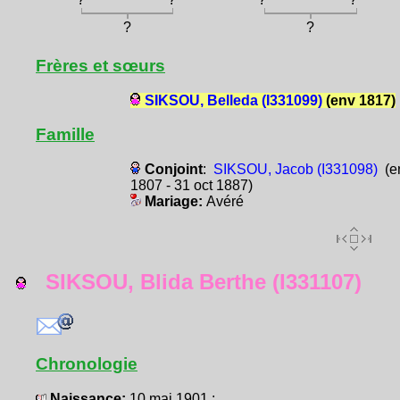
?
?
Frères et sœurs
SIKSOU, Belleda (I331099)
(env 1817)
Famille
Conjoint
:
SIKSOU, Jacob (I331098)
(e
1807 - 31 oct 1887)
Mariage:
Avéré
SIKSOU, Blida Berthe (I331107)
Chronologie
Naissance:
10 mai 1901 :