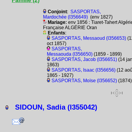
Famille (2)
Conjoint
:
SASPORTAS,
Mardochée (I356649)
(env 1827)
Mariage:
env 1856 : Tiaret-Tahert Algéri
Française ALGÉRIE Oran
Enfants
:
SASPORTAS, Messaoud (I356653)
(1
oct 1857)
SASPORTAS,
Messaouda (I356650)
(1859 - 1899)
SASPORTAS, Jacob (I356651)
(14 ja
1863)
SASPORTAS, Isaac (I356656)
(12 aoû
1865 - 1927)
SASPORTAS, Moïse (I356652)
(1874)
SIDOUN, Sadia (I355042)