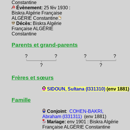
Constantine
Évènement:
25 fév 1930 :
Biskra Algérie Française
ALGÉRIE Constantine
Décès:
Biskra Algérie
Française ALGÉRIE
Constantine
Parents et grand-parents
?
?
?
?
?
?
Frères et sœurs
SIDOUN, Sultana (I331310)
(env 1881)
Famille
Conjoint
:
COHEN-BAKRI,
Abraham (I331311)
(env 1881)
Mariage:
env 1901 : Biskra Algérie
Française ALGÉRIE Constantine