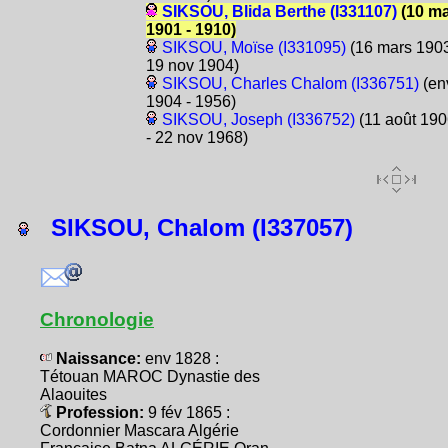
SIKSOU, Blida Berthe (I331107)
(10 ma
1901 - 1910)
SIKSOU, Moïse (I331095)
(16 mars 1903
19 nov 1904)
SIKSOU, Charles Chalom (I336751)
(en
1904 - 1956)
SIKSOU, Joseph (I336752)
(11 août 19
- 22 nov 1968)
SIKSOU, Chalom (I337057)
Chronologie
Naissance:
env 1828 :
Tétouan MAROC Dynastie des
Alaouites
Profession:
9 fév 1865 :
Cordonnier Mascara Algérie