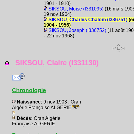
1901 - 1910)
SIKSOU, Moïse (I331095)
(16 mars 1903
19 nov 1904)
SIKSOU, Charles Chalom (I336751)
(e
1904 - 1956)
SIKSOU, Joseph (I336752)
(11 août 19
- 22 nov 1968)
SIKSOU, Claire (I331130)
Chronologie
Naissance:
9 nov 1903 : Oran
Algérie Française ALGÉRIE
Décès:
Oran Algérie
Française ALGÉRIE