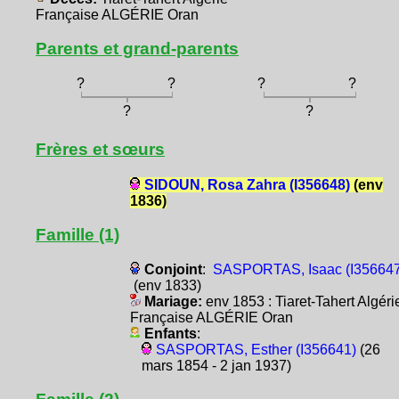
Française ALGÉRIE Oran
Parents et grand-parents
?
?
?
?
?
?
Frères et sœurs
SIDOUN, Rosa Zahra (I356648)
(env
1836)
Famille (1)
Conjoint
:
SASPORTAS, Isaac (I356647
(env 1833)
Mariage:
env 1853 : Tiaret-Tahert Algéri
Française ALGÉRIE Oran
Enfants
:
SASPORTAS, Esther (I356641)
(26
mars 1854 - 2 jan 1937)