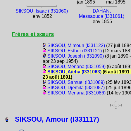
jan 1895
mai 1895
SIKSOU, Isaac (I331060)
DAHAN,
env 1852
Messaouda (I331061)
env 1855
Frères et sœurs
SIKSOU, Mimoun (I331122)
(27 juil 188
SIKSOU, Esther (I331121)
(12 mars 188
SIKSOU, Joseph (I331090)
(8 jan 1890 -
apr 23 sep 1954)
SIKSOU, Menana (I331059)
(6 août 189
SIKSOU, Aïcha (I331063)
(6 août 1891 
23 août 1891)
SIKSOU, Samuel (I331089)
(25 fév 1893
SIKSOU, Djemila (I331087)
(25 juil 1896
SIKSOU, Menana (I331086)
(14 fév 190
SIKSOU, Amour (I331117)