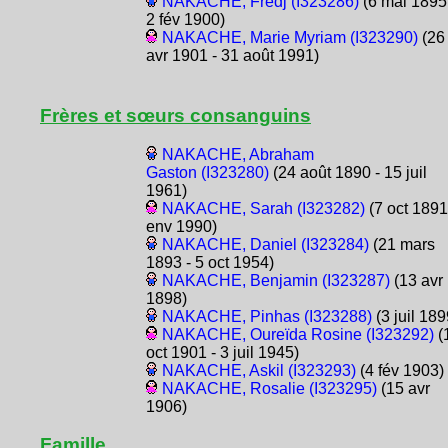
NAKACHE, Fredj (I323286)
(6 mai 1895
2 fév 1900)
NAKACHE, Marie Myriam (I323290)
(26
avr 1901 - 31 août 1991)
Frères et sœurs consanguins
NAKACHE, Abraham
Gaston (I323280)
(24 août 1890 - 15 juil
1961)
NAKACHE, Sarah (I323282)
(7 oct 1891
env 1990)
NAKACHE, Daniel (I323284)
(21 mars
1893 - 5 oct 1954)
NAKACHE, Benjamin (I323287)
(13 avr
1898)
NAKACHE, Pinhas (I323288)
(3 juil 189
NAKACHE, Oureïda Rosine (I323292)
(
oct 1901 - 3 juil 1945)
NAKACHE, Askil (I323293)
(4 fév 1903)
NAKACHE, Rosalie (I323295)
(15 avr
1906)
Famille