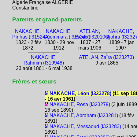
Algérie Française ALGÉRIE
Constantine
Parents et grand-parents
NAKACHE,
NAKACHE,
ATELAN,
NAKACHE,
Pinhas (I315244)
Guemmara (I315245)
Aaron (I320106)
Djohra (I3232
1823 - 2 fév
1830 - 29 nov
1837 - 27
1839 - 7 jan
1872
1912
mars 1906
1907
NAKACHE,
ATELAN, Zaïra (I323273)
Rahmim (I319948)
9 avr 1865
23 août 1861 - 6 mai 1938
Frères et sœurs
NAKACHE, Léon (I323278)
(11 sep 18
- 16 avr 1961)
NAKACHE, Rosa (I323279)
(3 juin 1889
16 sep 1890)
NAKACHE, Abraham (I323281)
(18 fév
1891)
NAKACHE, Messaoud (I323283)
(14 ao
1892)