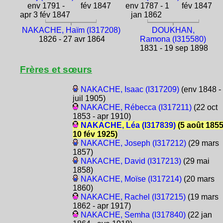
env 1791 -
fév 1847
env 1787 - 1
fév 1847
apr 3 fév 1847
jan 1862
NAKACHE, Haïm (I317208)
DOUKHAN,
1826 - 27 avr 1864
Ramona (I315580)
1831 - 19 sep 1898
Frères et sœurs
NAKACHE, Isaac (I317209)
(env 1848 -
juil 1905)
NAKACHE, Rébecca (I317211)
(22 oct
1853 - apr 1910)
NAKACHE, Léa (I317839)
(5 août 1855
10 fév 1925)
NAKACHE, Joseph (I317212)
(29 mars
1857)
NAKACHE, David (I317213)
(29 mai
1858)
NAKACHE, Moïse (I317214)
(20 mars
1860)
NAKACHE, Rachel (I317215)
(19 mars
1862 - apr 1917)
NAKACHE, Semha (I317840)
(22 jan