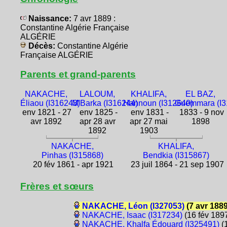
Naissance:
7 avr 1889 :
Constantine Algérie Française
ALGÉRIE
Décès:
Constantine Algérie
Française ALGÉRIE
Parents et grand-parents
NAKACHE,
LALOUM,
KHALIFA,
EL BAZ,
Éliaou (I316243)
M'Barka (I316244)
Hannoun (I312640)
Guemmara (I3
env 1821 - 27
env 1825 -
env 1831 -
1833 - 9 nov
avr 1892
apr 28 avr
apr 27 mai
1898
1892
1903
NAKACHE,
KHALIFA,
Pinhas (I315868)
Bendkia (I315867)
20 fév 1861 - apr 1921
23 juil 1864 - 21 sep 1907
Frères et sœurs
NAKACHE, Léon (I327053)
(7 avr 1889
NAKACHE, Isaac (I317234)
(16 fév 189
NAKACHE, Khalfa Édouard (I325491)
(