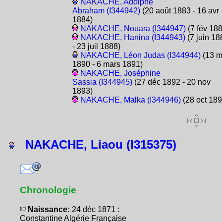
NAKACHE, Adolphe
Abraham (I344942)
(20 août 1883 - 16 avr
1884)
NAKACHE, Nouara (I344947)
(7 fév 18
NAKACHE, Hanina (I344943)
(7 juin 18
- 23 juil 1888)
NAKACHE, Léon Judas (I344944)
(13 m
1890 - 6 mars 1891)
NAKACHE, Joséphine
Sassia (I344945)
(27 déc 1892 - 20 nov
1893)
NAKACHE, Malka (I344946)
(28 oct 189
NAKACHE, Liaou (I315375)
Chronologie
Naissance:
24 déc 1871 :
Constantine Algérie Française