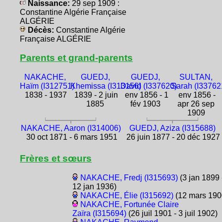
Naissance:
29 sep 1909 :
Constantine Algérie Française
ALGÉRIE
Décès:
Constantine Algérie
Française ALGÉRIE
Parents et grand-parents
NAKACHE,
GUEDJ,
GUEDJ,
SULTAN,
Haïm (I312751)
Khemissa (I313156)
David (I337620)
Sarah (I33762
1838 - 1937
1839 - 2 juin
env 1856 - 1
env 1856 -
1885
fév 1903
apr 26 sep
1909
NAKACHE, Aaron (I314006)
GUEDJ, Aziza (I315688)
30 oct 1871 - 6 mars 1951
26 juin 1877 - 20 déc 1927
Frères et sœurs
NAKACHE, Fredj (I315693)
(3 jan 1899 
12 jan 1936)
NAKACHE, Élie (I315692)
(12 mars 190
NAKACHE, Fortunée Claire
Zaïra (I315694)
(26 juil 1901 - 3 juil 1902)