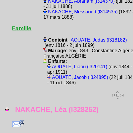
NAKACHE, Abraham (I314370)
(juil 18
- 31 juil 1888)
NAKACHE, Messaoud (I314535)
(1832 
17 mars 1888)
Famille
Conjoint
:
AOUATE, Judas (I318182)
(env 1816 - 2 juin 1899)
Mariage:
env 1843 : Constantine Algéri
Française ALGÉRIE
Enfants
:
AOUATE, Liaou (I320141)
(env 1844 -
apr 1911)
AOUATE, Jacob (I324895)
(22 juil 18
- 11 oct 1846)
NAKACHE, Léa (I328252)