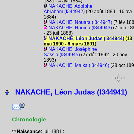
1881 - 4 avr 1884)
NAKACHE, Adolphe
Abraham (I344942)
(20 août 1883 - 16 avr
1884)
NAKACHE, Nouara (I344947)
(7 fév 18
NAKACHE, Hanina (I344943)
(7 juin 18
- 23 juil 1888)
NAKACHE, Léon Judas (I344944)
(13
mai 1890 - 6 mars 1891)
NAKACHE, Joséphine
Sassia (I344945)
(27 déc 1892 - 20 nov
1893)
NAKACHE, Malka (I344946)
(28 oct 189
NAKACHE, Léon Judas (I344941)
Chronologie
Naissance:
juil 1881 :