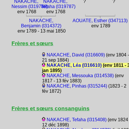
NAKACHE,
NAKACHE,
?
?
Nessim (I319786)
Tefaha (I319787)
env 1768
env 1768
NAKACHE,
AOUATE, Esther (I347113)
Benjamin (I314372)
env 1789
env 1789 - 13 mai 1850
Frères et sœurs
NAKACHE, David (I316609)
(env 1804 -
21 sep 1884)
NAKACHE, Léa (I316610)
(env 1811 - 
jan 1895)
NAKACHE, Messouka (I314538)
(env
1817 - 13 fév 1883)
NAKACHE, Pinhas (I315244)
(1823 - 2
fév 1872)
Frères et sœurs consanguins
NAKACHE, Tefaha (I315408)
(env 1824 
12 déc 1898)