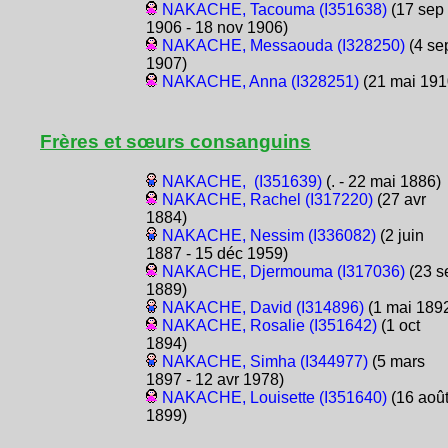
NAKACHE, Tacouma (I351638)
(17 sep
1906 - 18 nov 1906)
NAKACHE, Messaouda (I328250)
(4 se
1907)
NAKACHE, Anna (I328251)
(21 mai 191
Frères et sœurs consanguins
NAKACHE, (I351639)
(. - 22 mai 1886)
NAKACHE, Rachel (I317220)
(27 avr
1884)
NAKACHE, Nessim (I336082)
(2 juin
1887 - 15 déc 1959)
NAKACHE, Djermouma (I317036)
(23 s
1889)
NAKACHE, David (I314896)
(1 mai 189
NAKACHE, Rosalie (I351642)
(1 oct
1894)
NAKACHE, Simha (I344977)
(5 mars
1897 - 12 avr 1978)
NAKACHE, Louisette (I351640)
(16 aoû
1899)