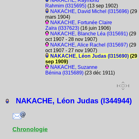
NAKACHE, Raymond
Rahmim (I315695)
(13 sep 1902)
NAKACHE, David Michel (I315696)
(29
mars 1904)
NAKACHE, Fortunée Claire
Zaïra (I337623)
(16 juin 1906)
NAKACHE, Blanche Léa (I315691)
(29
oct 1907 - 28 nov 1907)
NAKACHE, Alice Rachel (I315697)
(29
oct 1907 - 27 nov 1907)
NAKACHE, Léon Judas (I315690)
(29
sep 1909)
NAKACHE, Suzanne
Bénina (I315689)
(23 déc 1911)
NAKACHE, Léon Judas (I344944)
Chronologie