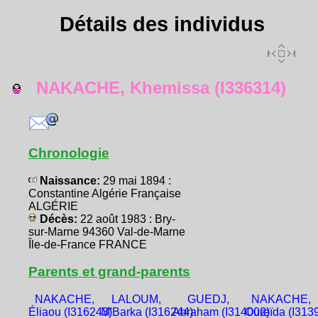
Détails des individus
NAKACHE, Khemissa (I336314)
Chronologie
Naissance:
29 mai 1894 :
Constantine Algérie Française
ALGÉRIE
Décès:
22 août 1983 : Bry-
sur-Marne 94360 Val-de-Marne
Île-de-France FRANCE
Parents et grand-parents
NAKACHE,
LALOUM,
GUEDJ,
NAKACHE,
Éliaou (I316243)
M'Barka (I316244)
Abraham (I314002)
Oureïda (I313