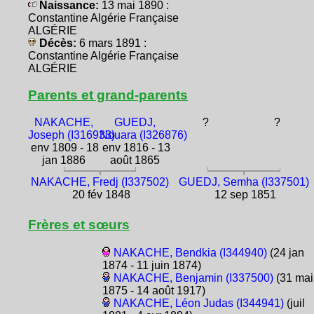
Naissance:
13 mai 1890 :
Constantine Algérie Française
ALGÉRIE
Décès:
6 mars 1891 :
Constantine Algérie Française
ALGÉRIE
Parents et grand-parents
NAKACHE,
GUEDJ,
?
?
Joseph (I316933)
Nouara (I326876)
env 1809 - 18
env 1816 - 13
jan 1886
août 1865
NAKACHE, Fredj (I337502)
GUEDJ, Semha (I337501)
20 fév 1848
12 sep 1851
Frères et sœurs
NAKACHE, Bendkia (I344940)
(24 jan
1874 - 11 juin 1874)
NAKACHE, Benjamin (I337500)
(31 mai
1875 - 14 août 1917)
NAKACHE, Léon Judas (I344941)
(juil