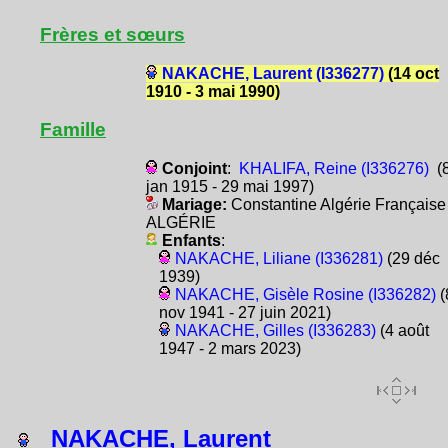
Frères et sœurs
NAKACHE, Laurent (I336277)
(14 oct
1910 - 3 mai 1990)
Famille
Conjoint
:
KHALIFA, Reine (I336276)
(
jan 1915 - 29 mai 1997)
Mariage:
Constantine Algérie Française
ALGÉRIE
Enfants
:
NAKACHE, Liliane (I336281)
(29 déc
1939)
NAKACHE, Gisèle Rosine (I336282)
(
nov 1941 - 27 juin 2021)
NAKACHE, Gilles (I336283)
(4 août
1947 - 2 mars 2023)
NAKACHE, Laurent