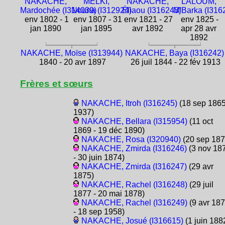
NAKACHE,
MELKI,
NAKACHE,
LALOUM,
Mardochée (I314039)
Nouna (I312924)
Éliaou (I316243)
M'Barka (I316
env 1802 - 1
env 1807 - 31
env 1821 - 27
env 1825 -
jan 1890
jan 1895
avr 1892
apr 28 avr
1892
NAKACHE, Moïse (I313944)
NAKACHE, Baya (I316242)
1840 - 20 avr 1897
26 juil 1844 - 22 fév 1913
Frères et sœurs
NAKACHE, Itroh (I316245)
(18 sep 1865
1937)
NAKACHE, Bellara (I315954)
(11 oct
1869 - 19 déc 1890)
NAKACHE, Rosa (I320940)
(20 sep 187
NAKACHE, Zmirda (I316246)
(3 nov 18
- 30 juin 1874)
NAKACHE, Zmirda (I316247)
(29 avr
1875)
NAKACHE, Rachel (I316248)
(29 juil
1877 - 20 mai 1878)
NAKACHE, Rachel (I316249)
(9 avr 18
- 18 sep 1958)
NAKACHE, Josué (I316615)
(1 juin 188