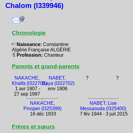
Chalom (I339946)
Chronologie
Naissance:
Constantine
Algérie Française ALGÉRIE
Profession:
Chanteur
Parents et grand-parents
NAKACHE,
NABET,
?
?
Khalfa (I322701)
Baya (I322702)
1 avr 1907 -
env 1906
27 sep 1997
NAKACHE,
NABET, Lise
Prosper (I325399)
Messaouda (I325400)
16 déc 1933
7 fév 1944 - 3 juil 2015
Frères et sœurs