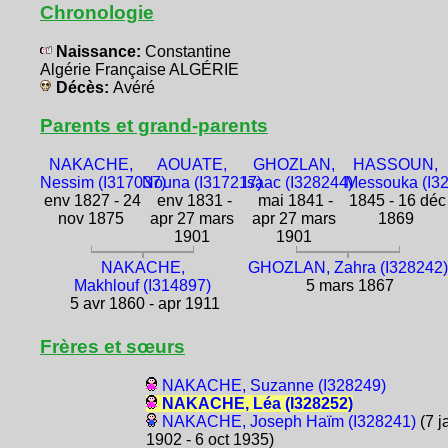
Chronologie
Naissance:
Constantine
Algérie Française ALGÉRIE
Décès:
Avéré
Parents et grand-parents
NAKACHE,
AOUATE,
GHOZLAN,
HASSOUN,
Nessim (I317037)
Nouna (I317217)
Isaac (I328244)
Messouka (I3
env 1827 - 24
env 1831 -
mai 1841 -
1845 - 16 déc
nov 1875
apr 27 mars
apr 27 mars
1869
1901
1901
NAKACHE,
GHOZLAN, Zahra (I328242)
Makhlouf (I314897)
5 mars 1867
5 avr 1860 - apr 1911
Frères et sœurs
NAKACHE, Suzanne (I328249)
NAKACHE, Léa (I328252)
NAKACHE, Joseph Haïm (I328241)
(7 j
1902 - 6 oct 1935)