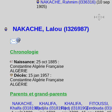
NAKACHE, Rahmim (I336316)
(10 sep
1905)
NAKACHE, Lalou (I326987)
Chronologie
Naissance:
25 oct 1885 :
Constantine Algérie Française
ALGÉRIE
Décès:
15 jan 1957 :
Constantine Algérie Française
ALGÉRIE
Parents et grand-parents
NAKACHE,
KHALIFA,
KHALIFA,
FITOUSSI,
Khalfa (I318192)
Hadjila (I318191)
Fredj (I318190)
Zerdouda (I31