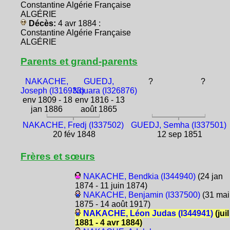
Constantine Algérie Française
ALGÉRIE
Décès:
4 avr 1884 :
Constantine Algérie Française
ALGÉRIE
Parents et grand-parents
NAKACHE,
GUEDJ,
?
?
Joseph (I316933)
Nouara (I326876)
env 1809 - 18
env 1816 - 13
jan 1886
août 1865
NAKACHE, Fredj (I337502)
GUEDJ, Semha (I337501)
20 fév 1848
12 sep 1851
Frères et sœurs
NAKACHE, Bendkia (I344940)
(24 jan
1874 - 11 juin 1874)
NAKACHE, Benjamin (I337500)
(31 mai
1875 - 14 août 1917)
NAKACHE, Léon Judas (I344941)
(juil
1881 - 4 avr 1884)