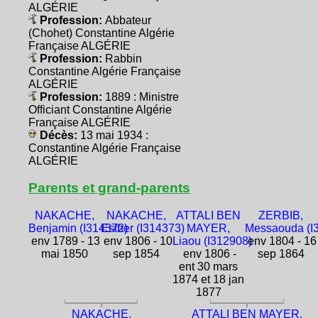
ALGÉRIE
Profession:
Abbateur
(Chohet) Constantine Algérie
Française ALGÉRIE
Profession:
Rabbin
Constantine Algérie Française
ALGÉRIE
Profession:
1889 : Ministre
Officiant Constantine Algérie
Française ALGÉRIE
Décès:
13 mai 1934 :
Constantine Algérie Française
ALGÉRIE
Parents et grand-parents
NAKACHE,
NAKACHE,
ATTALI BEN
ZERBIB,
Benjamin (I314372)
Esther (I314373)
MAYER,
Messaouda (I
env 1789 - 13
env 1806 - 10
Liaou (I312908)
env 1804 - 16
mai 1850
sep 1854
env 1806 -
sep 1864
ent 30 mars
1874 et 18 jan
1877
NAKACHE,
ATTALI BEN MAYER,