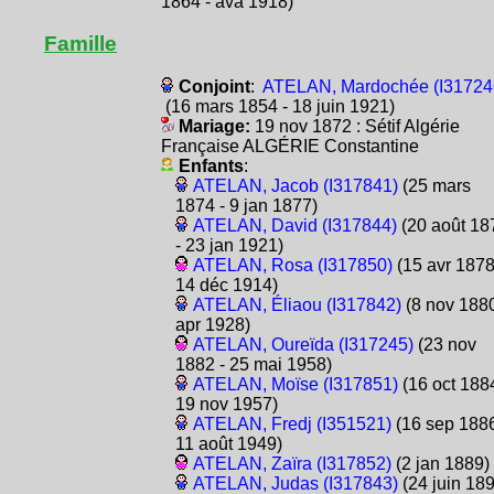
1864 - ava 1918)
Famille
Conjoint
:
ATELAN, Mardochée (I31724
(16 mars 1854 - 18 juin 1921)
Mariage:
19 nov 1872 : Sétif Algérie
Française ALGÉRIE Constantine
Enfants
:
ATELAN, Jacob (I317841)
(25 mars
1874 - 9 jan 1877)
ATELAN, David (I317844)
(20 août 18
- 23 jan 1921)
ATELAN, Rosa (I317850)
(15 avr 1878
14 déc 1914)
ATELAN, Éliaou (I317842)
(8 nov 1880
apr 1928)
ATELAN, Oureïda (I317245)
(23 nov
1882 - 25 mai 1958)
ATELAN, Moïse (I317851)
(16 oct 1884
19 nov 1957)
ATELAN, Fredj (I351521)
(16 sep 1886
11 août 1949)
ATELAN, Zaïra (I317852)
(2 jan 1889)
ATELAN, Judas (I317843)
(24 juin 18