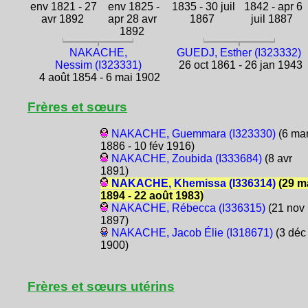
env 1821 - 27
env 1825 -
1835 - 30 juil
1842 - apr 6
avr 1892
apr 28 avr
1867
juil 1887
1892
NAKACHE,
GUEDJ, Esther (I323332)
Nessim (I323331)
26 oct 1861 - 26 jan 1943
4 août 1854 - 6 mai 1902
Frères et sœurs
NAKACHE, Guemmara (I323330)
(6 ma
1886 - 10 fév 1916)
NAKACHE, Zoubida (I333684)
(8 avr
1891)
NAKACHE, Khemissa (I336314)
(29 m
1894 - 22 août 1983)
NAKACHE, Rébecca (I336315)
(21 nov
1897)
NAKACHE, Jacob Élie (I318671)
(3 déc
1900)
Frères et sœurs utérins