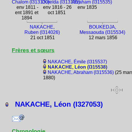
Chalom (I313130)
Oureïda (I313131)
Abraham (I315535)
env 1811 -
env 1816 - 26
env 1835
ent 1891 et
oct 1851
1894
NAKACHE,
BOUKEDJA,
Ruben (I314026)
Messaouda (I315534)
21 oct 1851
12 mars 1856
Frères et sœurs
NAKACHE, Émile (I315537)
NAKACHE, Léon (I315538)
NAKACHE, Abraham (I315536)
(25 mar
1880)
NAKACHE, Léon (I327053)
Chronologie