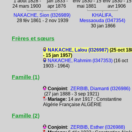
1 août 1828 -
jan 1833 -
env 1830 - 15
env 1830 - 15
24 mars 1900
apr 1876
mai 1881
avr 1906
NAKACHE, Sion (I326989)
KHALIFA,
28 fév 1861 - 2 nov 1939
Messaouda (I347354)
30 jan 1866
Frères et sœurs
NAKACHE, Lalou (I326987)
(25 oct 18
- 15 jan 1957)
NAKACHE, Rahmim (I347353)
(16 oct
1903 - 1964)
Famille (1)
Conjoint
:
ZERBIB, Diamanti (I326986)
(27 jan 1888 - 3 sep 1921)
Mariage:
14 avr 1917 : Constantine
Algérie Française ALGÉRIE
Famille (2)
Conjoint
:
ZERBIB, Esther (I326988)