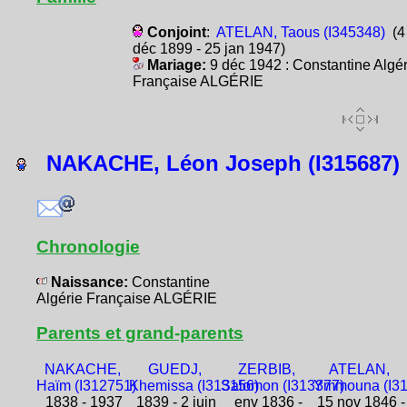
Conjoint
:
ATELAN, Taous (I345348)
(4
déc 1899 - 25 jan 1947)
Mariage:
9 déc 1942 : Constantine Algér
Française ALGÉRIE
NAKACHE, Léon Joseph (I315687)
Chronologie
Naissance:
Constantine
Algérie Française ALGÉRIE
Parents et grand-parents
NAKACHE,
GUEDJ,
ZERBIB,
ATELAN,
Haïm (I312751)
Khemissa (I313156)
Salomon (I313377)
Ymmouna (I31
1838 - 1937
1839 - 2 juin
env 1836 -
15 nov 1846 -