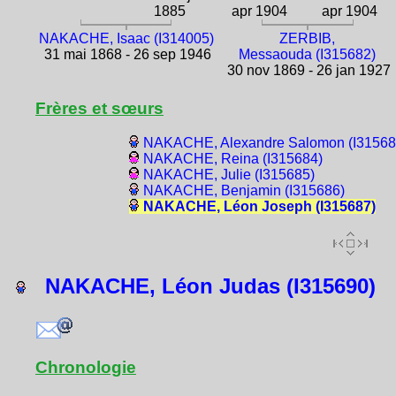
1885
apr 1904
apr 1904
NAKACHE, Isaac (I314005)
ZERBIB,
31 mai 1868 - 26 sep 1946
Messaouda (I315682)
30 nov 1869 - 26 jan 1927
Frères et sœurs
NAKACHE, Alexandre Salomon (I31568
NAKACHE, Reina (I315684)
NAKACHE, Julie (I315685)
NAKACHE, Benjamin (I315686)
NAKACHE, Léon Joseph (I315687)
NAKACHE, Léon Judas (I315690)
Chronologie