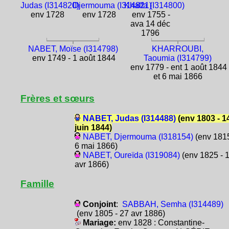
Judas (I314820)
Djermouma (I314821)
Khalfa (I314800)
env 1728
env 1728
env 1755 -
ava 14 déc
1796
NABET, Moïse (I314798)
KHARROUBI,
env 1749 - 1 août 1844
Taoumia (I314799)
env 1779 - ent 1 août 1844
et 6 mai 1866
Frères et sœurs
NABET, Judas (I314488)
(env 1803 - 1
juin 1844)
NABET, Djermouma (I318154)
(env 1815
6 mai 1866)
NABET, Oureïda (I319084)
(env 1825 - 
avr 1866)
Famille
Conjoint
:
SABBAH, Semha (I314489)
(env 1805 - 27 avr 1886)
Mariage:
env 1828 : Constantine-