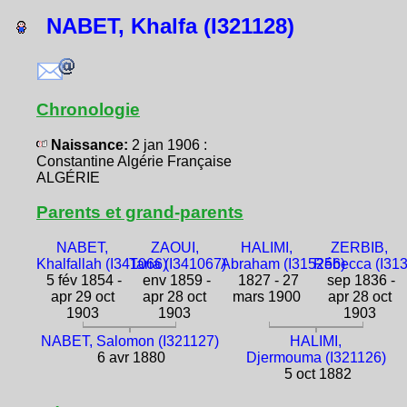
NABET, Khalfa (I321128)
Chronologie
Naissance:
2 jan 1906 :
Constantine Algérie Française
ALGÉRIE
Parents et grand-parents
NABET,
ZAOUI,
HALIMI,
ZERBIB,
Khalfallah (I341066)
Taria (I341067)
Abraham (I315256)
Rébecca (I31
5 fév 1854 -
env 1859 -
1827 - 27
sep 1836 -
apr 29 oct
apr 28 oct
mars 1900
apr 28 oct
1903
1903
1903
NABET, Salomon (I321127)
HALIMI,
6 avr 1880
Djermouma (I321126)
5 oct 1882