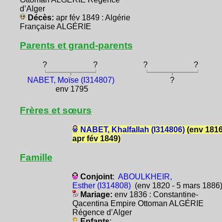
d’Alger
Décès:
apr fév 1849 : Algérie
Française ALGÉRIE
Parents et grand-parents
?
?
?
?
NABET, Moïse (I314807)
?
env 1795
Frères et sœurs
NABET, Khalfallah (I314806)
(env 1816
apr fév 1849)
Famille
Conjoint
:
ABOULKHEIR,
Esther (I314808)
(env 1820 - 5 mars 1886
Mariage:
env 1836 : Constantine-
Qacentina Empire Ottoman ALGÉRIE
Régence d’Alger
Enfants
: