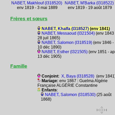
NABET, Makhlouf (I318520)
NABET, M'Barka (I318522)
env 1819 - 3 mai 1889
env 1819 - 19 août 1879
Frères et sœurs
NABET, Khalfa (I318527)
(env 1841)
NABET, Messaoud (I321504)
(env 1843 
28 juil 1865)
NABET, Salomon (I318519)
(env 1846 -
10 déc 1890)
NABET, Esther (I321505)
(env 1851 - ap
13 déc 1905)
Famille
Conjoint
:
X, Baya (I318528)
(env 1841
Mariage:
env 1867 : Guelma Algérie
Française ALGÉRIE Constantine
Enfants
:
NABET, Salomon (I318530)
(25 août
1868)