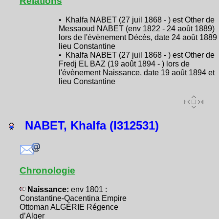
Relations
• Khalfa NABET (27 juil 1868 - ) est Other de
Messaoud NABET (env 1822 - 24 août 1889)
lors de l'évènement Décès, date 24 août 1889 
lieu Constantine
• Khalfa NABET (27 juil 1868 - ) est Other de
Fredj EL BAZ (19 août 1894 - ) lors de
l'évènement Naissance, date 19 août 1894 et
lieu Constantine
NABET, Khalfa (I312531)
Chronologie
Naissance:
env 1801 :
Constantine-Qacentina Empire
Ottoman ALGÉRIE Régence
d’Alger