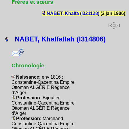
Frères et sœurs
NABET, Khalfa (I321128)
(2 jan 1906)
NABET, Khalfallah (I314806)
Chronologie
Naissance:
env 1816 :
Constantine-Qacentina Empire
Ottoman ALGÉRIE Régence
d’Alger
Profession:
Bijoutier
Constantine-Qacentina Empire
Ottoman ALGÉRIE Régence
d’Alger
Profession:
Marchand
Constantine-Qacentina Empire
Ottoman ALGÉRIE Régence