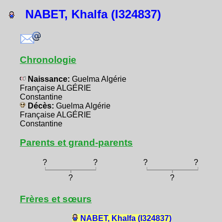
NABET, Khalfa (I324837)
Chronologie
Naissance:
Guelma Algérie
Française ALGÉRIE
Constantine
Décès:
Guelma Algérie
Française ALGÉRIE
Constantine
Parents et grand-parents
?
?
?
?
?
?
Frères et sœurs
NABET, Khalfa (I324837)