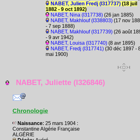
NABET, Julien Fredj (I317737)
(18 juil
1882 - 9 oct 1892)
NABET, Nina (I317738)
(26 jan 1885)
NABET, Makhlouf (I338803)
(17 nov 18
- 7 sep 1888)
NABET, Makhlouf (I317739)
(26 août 18
- 9 avr 1942)
NABET, Louisa (I317740)
(8 avr 1895)
NABET, Fredj (I317741)
(30 déc 1897 - 
mai 1900)
NABET, Juliette (I326846)
Chronologie
Naissance:
25 mars 1904 :
Constantine Algérie Française
ALGÉRIE