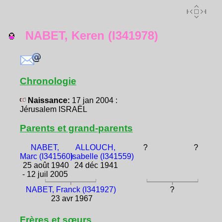
NABET, Keren (I341978)
Chronologie
Naissance:
17 jan 2004 :
Jérusalem ISRAËL
Parents et grand-parents
NABET,
ALLOUCH,
?
?
Marc (I341560)
Isabelle (I341559)
25 août 1940
24 déc 1941
- 12 juil 2005
NABET, Franck (I341927)
?
23 avr 1967
Frères et sœurs