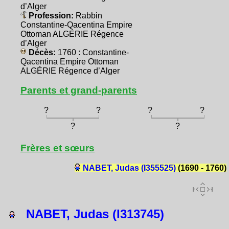
d’Alger
Profession:
Rabbin
Constantine-Qacentina Empire
Ottoman ALGÉRIE Régence
d’Alger
Décès:
1760 : Constantine-
Qacentina Empire Ottoman
ALGÉRIE Régence d’Alger
Parents et grand-parents
?
?
?
?
?
?
Frères et sœurs
NABET, Judas (I355525)
(1690 - 1760)
NABET, Judas (I313745)