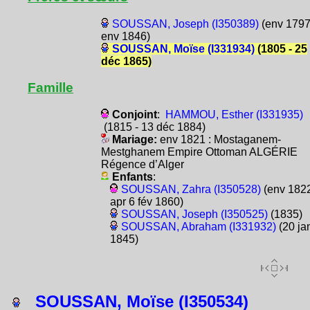
SOUSSAN, Joseph (I350389)
(env 1797
env 1846)
SOUSSAN, Moïse (I331934)
(1805 - 25
déc 1865)
Famille
Conjoint
:
HAMMOU, Esther (I331935)
(1815 - 13 déc 1884)
Mariage:
env 1821 : Mostaganem-
Mestghanem Empire Ottoman ALGÉRIE
Régence d’Alger
Enfants
:
SOUSSAN, Zahra (I350528)
(env 1822
apr 6 fév 1860)
SOUSSAN, Joseph (I350525)
(1835)
SOUSSAN, Abraham (I331932)
(20 ja
1845)
SOUSSAN, Moïse (I350534)