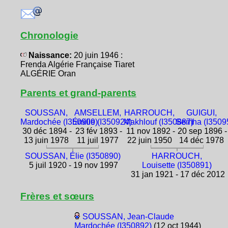
Chronologie
Naissance:
20 juin 1946 :
Frenda Algérie Française Tiaret
ALGÉRIE Oran
Parents et grand-parents
SOUSSAN,
AMSELLEM,
HARROUCH,
GUIGUI,
Mardochée (I350909)
Émilie (I350924)
Makhlouf (I350887)
Semha (I3509
30 déc 1894 -
23 fév 1893 -
11 nov 1892 -
20 sep 1896 -
13 juin 1978
11 juil 1977
22 juin 1950
14 déc 1978
SOUSSAN, Élie (I350890)
HARROUCH,
5 juil 1920 - 19 nov 1997
Louisette (I350891)
31 jan 1921 - 17 déc 2012
Frères et sœurs
SOUSSAN, Jean-Claude
Mardochée (I350892)
(12 oct 1944)