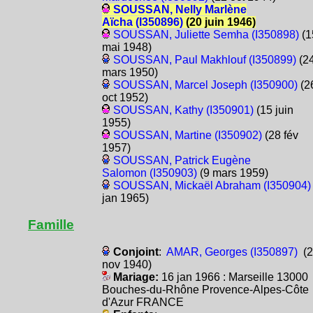
SOUSSAN, Nelly Marlène
Aïcha (I350896)
(20 juin 1946)
SOUSSAN, Juliette Semha (I350898)
(1
mai 1948)
SOUSSAN, Paul Makhlouf (I350899)
(2
mars 1950)
SOUSSAN, Marcel Joseph (I350900)
(2
oct 1952)
SOUSSAN, Kathy (I350901)
(15 juin
1955)
SOUSSAN, Martine (I350902)
(28 fév
1957)
SOUSSAN, Patrick Eugène
Salomon (I350903)
(9 mars 1959)
SOUSSAN, Mickaël Abraham (I350904)
jan 1965)
Famille
Conjoint
:
AMAR, Georges (I350897)
(2
nov 1940)
Mariage:
16 jan 1966 : Marseille 13000
Bouches-du-Rhône Provence-Alpes-Côte
d'Azur FRANCE