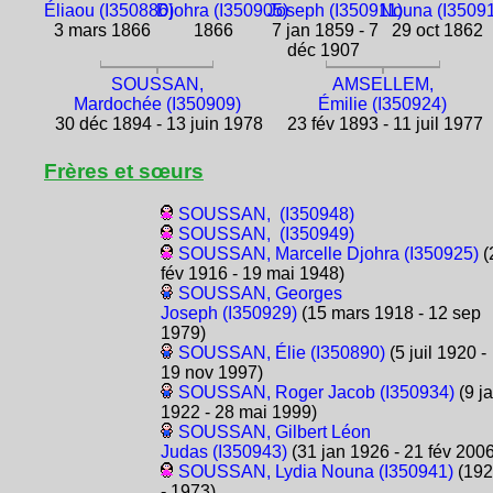
Éliaou (I350886)
Djohra (I350905)
Joseph (I350911)
Nouna (I3509
3 mars 1866
1866
7 jan 1859 - 7
29 oct 1862
déc 1907
SOUSSAN,
AMSELLEM,
Mardochée (I350909)
Émilie (I350924)
30 déc 1894 - 13 juin 1978
23 fév 1893 - 11 juil 1977
Frères et sœurs
SOUSSAN, (I350948)
SOUSSAN, (I350949)
SOUSSAN, Marcelle Djohra (I350925)
(
fév 1916 - 19 mai 1948)
SOUSSAN, Georges
Joseph (I350929)
(15 mars 1918 - 12 sep
1979)
SOUSSAN, Élie (I350890)
(5 juil 1920 -
19 nov 1997)
SOUSSAN, Roger Jacob (I350934)
(9 j
1922 - 28 mai 1999)
SOUSSAN, Gilbert Léon
Judas (I350943)
(31 jan 1926 - 21 fév 2006
SOUSSAN, Lydia Nouna (I350941)
(192
- 1973)