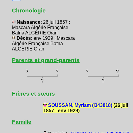
Chronologie
Naissance:
26 juil 1857 :
Mascara Algérie Française
Batna ALGÉRIE Oran
Décès:
env 1929 : Mascara
Algérie Française Batna
ALGÉRIE Oran
Parents et grand-parents
?
?
?
?
?
?
Frères et sœurs
SOUSSAN, Myriam (I343818)
(26 juil
1857 - env 1929)
Famille