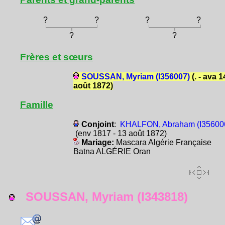
?
?
?
?
?
?
Frères et sœurs
SOUSSAN, Myriam (I356007)
(. - ava 1
août 1872)
Famille
Conjoint
:
KHALFON, Abraham (I35600
(env 1817 - 13 août 1872)
Mariage:
Mascara Algérie Française
Batna ALGÉRIE Oran
SOUSSAN, Myriam (I343818)