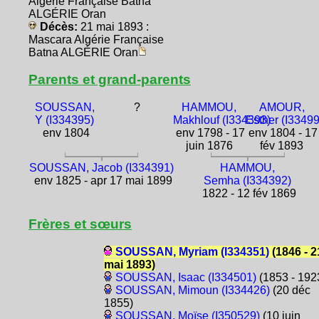
Algérie Française Batna
ALGÉRIE Oran
Décès:
21 mai 1893 :
Mascara Algérie Française
Batna ALGÉRIE Oran
Parents et grand-parents
SOUSSAN,
?
HAMMOU,
AMOUR,
Y (I334395)
Makhlouf (I334393)
Esther (I3349
env 1804
env 1798 - 17
env 1804 - 17
juin 1876
fév 1893
SOUSSAN, Jacob (I334391)
HAMMOU,
env 1825 - apr 17 mai 1899
Semha (I334392)
1822 - 12 fév 1869
Frères et sœurs
SOUSSAN, Myriam (I334351)
(1846 - 2
mai 1893)
SOUSSAN, Isaac (I334501)
(1853 - 192
SOUSSAN, Mimoun (I334426)
(20 déc
1855)
SOUSSAN, Moïse (I350529)
(10 juin