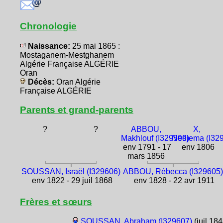
Chronologie
Naissance:
25 mai 1865 :
Mostaganem-Mestghanem
Algérie Française ALGÉRIE
Oran
Décès:
Oran Algérie
Française ALGÉRIE
Parents et grand-parents
?
?
ABBOU,
X,
Makhlouf (I329599)
Nedjema (I32
env 1791 - 17
env 1806
mars 1856
SOUSSAN, Israël (I329606)
ABBOU, Rébecca (I329605
env 1822 - 29 juil 1868
env 1828 - 22 avr 1911
Frères et sœurs
SOUSSAN, Abraham (I329607)
(juil 18