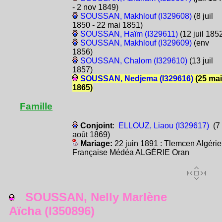
- 2 nov 1849)
SOUSSAN, Makhlouf (I329608)
(8 juil
1850 - 22 mai 1851)
SOUSSAN, Haïm (I329611)
(12 juil 185
SOUSSAN, Makhlouf (I329609)
(env
1856)
SOUSSAN, Chalom (I329610)
(13 juil
1857)
SOUSSAN, Nedjema (I329616)
(25 mai
1865)
Famille
Conjoint
:
ELLOUZ, Liaou (I329617)
(7
août 1869)
Mariage:
22 juin 1891 : Tlemcen Algérie
Française Médéa ALGÉRIE Oran
SOUSSAN, Nelly Marlène
Aïcha (I350896)