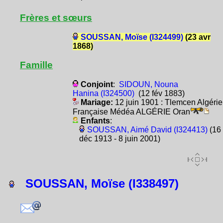
Frères et sœurs
SOUSSAN, Moïse (I324499)
(23 avr
1868)
Famille
Conjoint
:
SIDOUN, Nouna
Hanina (I324500)
(12 fév 1883)
Mariage:
12 juin 1901 : Tlemcen Algérie
Française Médéa ALGÉRIE Oran
Enfants
:
SOUSSAN, Aimé David (I324413)
(16
déc 1913 - 8 juin 2001)
SOUSSAN, Moïse (I338497)