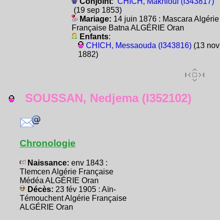
Conjoint
:
CHICH, Makhlouf (I343817)
(19 sep 1853)
Mariage:
14 juin 1876 : Mascara Algérie
Française Batna ALGÉRIE Oran
Enfants
:
CHICH, Messaouda (I343816)
(13 nov
1882)
SOUSSAN, Nedjema (I352102)
Chronologie
Naissance:
env 1843 :
Tlemcen Algérie Française
Médéa ALGÉRIE Oran
Décès:
23 fév 1905 : Aïn-
Témouchent Algérie Française
ALGÉRIE Oran