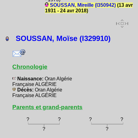
SOUSSAN, Mireille (I350942)
(13 avr
1931 - 24 avr 2018)
SOUSSAN, Moïse (I329910)
Chronologie
Naissance:
Oran Algérie
Française ALGÉRIE
Décès:
Oran Algérie
Française ALGÉRIE
Parents et grand-parents
?
?
?
?
?
?