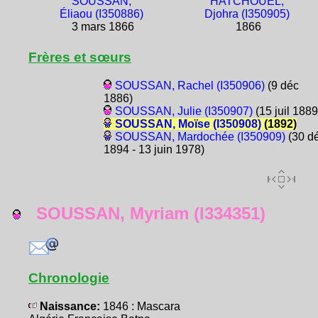
SOUSSAN,
HATCHOUEL,
Éliaou (I350886)
Djohra (I350905)
3 mars 1866
1866
Frères et sœurs
SOUSSAN, Rachel (I350906)
(9 déc
1886)
SOUSSAN, Julie (I350907)
(15 juil 1889
SOUSSAN, Moïse (I350908)
(1892)
SOUSSAN, Mardochée (I350909)
(30 d
1894 - 13 juin 1978)
SOUSSAN, Myriam (I334351)
Chronologie
Naissance:
1846 : Mascara