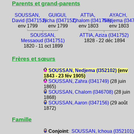
Parents et grand-parents
SOUSSAN,
GUIGUI,
ATTIA,
AYACH,
David (I347151)
Aïcha (I347152)
Chalom (I341753)
Nedjema (I34
env 1799
env 1799
env 1803
env 1803
SOUSSAN,
ATTIA, Aziza (I341752)
Messaoud (I341751)
1828 - 22 déc 1894
1820 - 11 oct 1899
Frères et sœurs
SOUSSAN, Nedjema (I352102)
(env
1843 - 23 fév 1905)
SOUSSAN, Zahra (I341749)
(28 juin
1865)
SOUSSAN, Chalom (I346708)
(28 juin
1868)
SOUSSAN, Aaron (I347156)
(29 août
1872)
Famille
Conjoint
:
SOUSSAN, Ichoua (I352101)