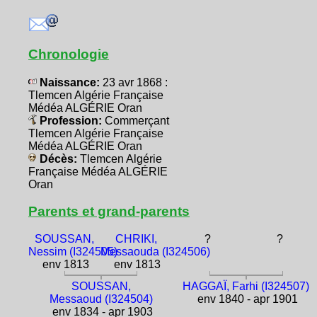
Chronologie
Naissance:
23 avr 1868 :
Tlemcen Algérie Française
Médéa ALGÉRIE Oran
Profession:
Commerçant
Tlemcen Algérie Française
Médéa ALGÉRIE Oran
Décès:
Tlemcen Algérie
Française Médéa ALGÉRIE
Oran
Parents et grand-parents
SOUSSAN,
CHRIKI,
?
?
Nessim (I324505)
Messaouda (I324506)
env 1813
env 1813
SOUSSAN,
HAGGAÏ, Farhi (I324507)
Messaoud (I324504)
env 1840 - apr 1901
env 1834 - apr 1903