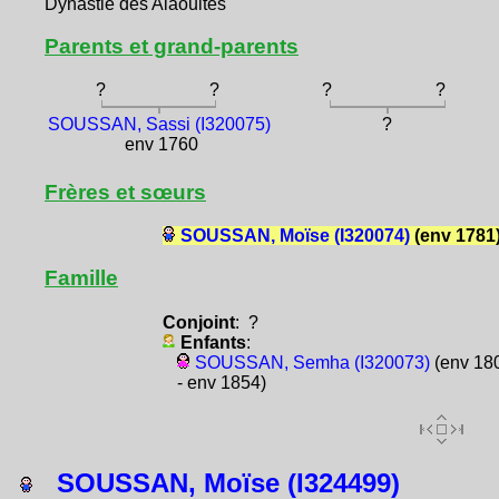
Dynastie des Alaouites
Parents et grand-parents
?
?
?
?
SOUSSAN, Sassi (I320075)
?
env 1760
Frères et sœurs
SOUSSAN, Moïse (I320074)
(env 1781
Famille
Conjoint
: ?
Enfants
:
SOUSSAN, Semha (I320073)
(env 18
- env 1854)
SOUSSAN, Moïse (I324499)