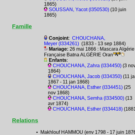
1865)
SOUSSAN, Yacot (I350530)
(10 juin
1865)
Famille
Conjoint
:
CHOUCHANA,
Meyer (I334261)
(1833 - 13 sep 1884)
Mariage:
26 mai 1866 : Mascara Algérie
Française Batna ALGÉRIE Oran
Enfants
:
CHOUCHANA, Zahra (I334450)
(3 no
1864)
CHOUCHANA, Jacob (I334350)
(11 j
1867 - 11 jan 1868)
CHOUCHANA, Esther (I334451)
(25
nov 1868)
CHOUCHANA, Semha (I334500)
(13
avr 1874)
CHOUCHANA, Esther (I334418)
(188
Relations
• Makhlouf HAMMOU (env 1798 - 17 juin 187