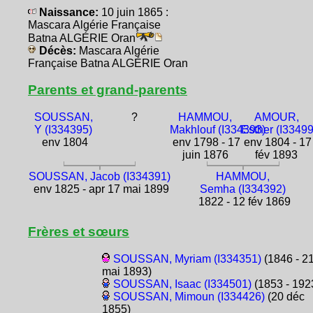
Naissance:
10 juin 1865 :
Mascara Algérie Française
Batna ALGÉRIE Oran
Décès:
Mascara Algérie
Française Batna ALGÉRIE Oran
Parents et grand-parents
SOUSSAN,
?
HAMMOU,
AMOUR,
Y (I334395)
Makhlouf (I334393)
Esther (I3349
env 1804
env 1798 - 17
env 1804 - 17
juin 1876
fév 1893
SOUSSAN, Jacob (I334391)
HAMMOU,
env 1825 - apr 17 mai 1899
Semha (I334392)
1822 - 12 fév 1869
Frères et sœurs
SOUSSAN, Myriam (I334351)
(1846 - 2
mai 1893)
SOUSSAN, Isaac (I334501)
(1853 - 192
SOUSSAN, Mimoun (I334426)
(20 déc
1855)