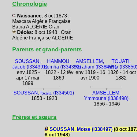
Chronologie
Naissance:
8 oct 1873 :
Mascara Algérie Française
Batna ALGÉRIE Oran
Décès:
8 oct 1948 : Oran
Algérie Française ALGÉRIE
Parents et grand-parents
SOUSSAN,
HAMMOU,
AMSELLEM,
TOUATI,
Jacob (I334391)
Semha (I334392)
Abraham (I338499)
Fréha (I33850
env 1825 -
1822 - 12 fév
env 1819 - 16
1826 - 14 oct
apr 17 mai
1869
avr 1900
1882
1899
SOUSSAN, Isaac (I334501)
AMSELLEM,
1853 - 1923
Ymmouna (I338498)
1856 - 1946
Frères et sœurs
SOUSSAN, Moïse (I338497)
(8 oct 187
8 oct 1948)