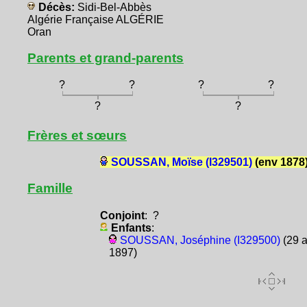
Décès:
Sidi-Bel-Abbès
Algérie Française ALGÉRIE
Oran
Parents et grand-parents
?
?
?
?
?
?
Frères et sœurs
SOUSSAN, Moïse (I329501)
(env 1878
Famille
Conjoint
: ?
Enfants
:
SOUSSAN, Joséphine (I329500)
(29 a
1897)