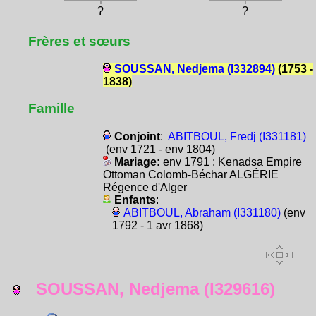
?
?
Frères et sœurs
SOUSSAN, Nedjema (I332894)
(1753 -
1838)
Famille
Conjoint
:
ABITBOUL, Fredj (I331181)
(env 1721 - env 1804)
Mariage:
env 1791 : Kenadsa Empire
Ottoman Colomb-Béchar ALGÉRIE
Régence d'Alger
Enfants
:
ABITBOUL, Abraham (I331180)
(env
1792 - 1 avr 1868)
SOUSSAN, Nedjema (I329616)