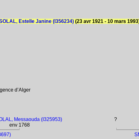
LAL, Estelle Janine (I356234)
(23 avr 1921 - 10 mars 1993
gence d’Alger
AL, Messaouda (I325953)
?
env 1768
3697)
S