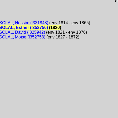
e
OLAL, Nessim (I331848)
(env 1814 - env 1865)
OLAL, Esther (I352756)
(1820)
OLAL, David (I325942)
(env 1821 - env 1876)
OLAL, Moïse (I352753)
(env 1827 - 1872)