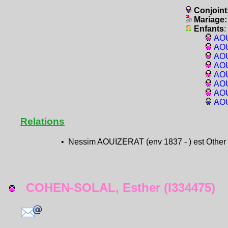
Conjoint
Mariage
Enfants
:
AOU
AOU
AOU
AOU
AOU
AOU
AOU
AOU
Relations
• Nessim AOUIZERAT (env 1837 - ) est Other 
COHEN-SOLAL, Esther (I334475)