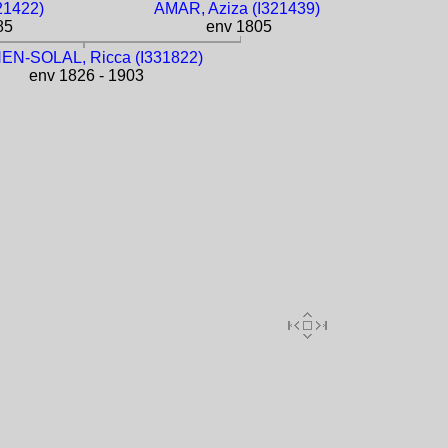
21422)
AMAR, Aziza (I321439)
85
env 1805
N-SOLAL, Ricca (I331822)
env 1826 - 1903