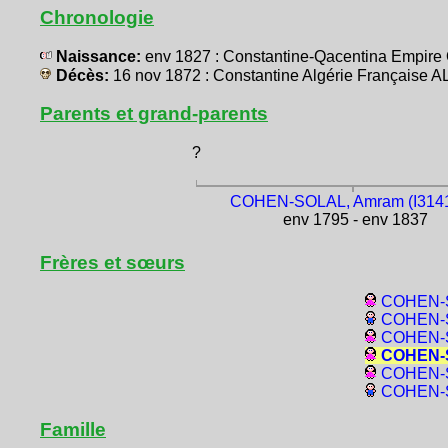
Chronologie
Naissance:
env 1827 : Constantine-Qacentina Empir
Décès:
16 nov 1872 : Constantine Algérie Française 
Parents et grand-parents
?
COHEN-SOLAL, Amram (I314
env 1795 - env 1837
Frères et sœurs
COHEN-S
COHEN-S
COHEN-S
COHEN-S
COHEN-S
COHEN-S
Famille