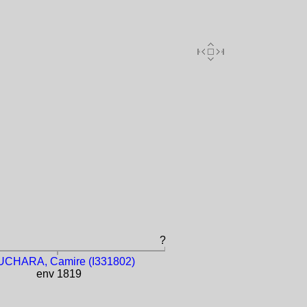
?
CHARA, Camire (I331802)
env 1819