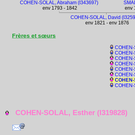
COHEN-SOLAL, Abraham (I343697)
SMAD
env 1793 - 1842
env 1
COHEN-SOLAL, David (I3259
env 1821 - env 1876
Frères et sœurs
COHEN-S
COHEN-S
COHEN-S
COHEN-S
COHEN-S
COHEN-S
COHEN-S
COHEN-S
COHEN-SOLAL, Esther (I319828)