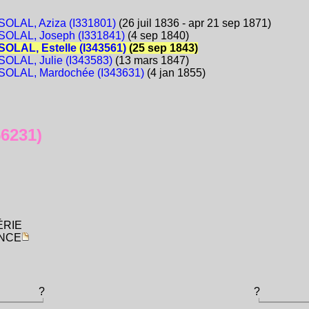
OLAL, Aziza (I331801)
(26 juil 1836 - apr 21 sep 1871)
OLAL, Joseph (I331841)
(4 sep 1840)
OLAL, Estelle (I343561)
(25 sep 1843)
LAL, Julie (I343583)
(13 mars 1847)
OLAL, Mardochée (I343631)
(4 jan 1855)
6231)
GÉRIE
ANCE
?
?