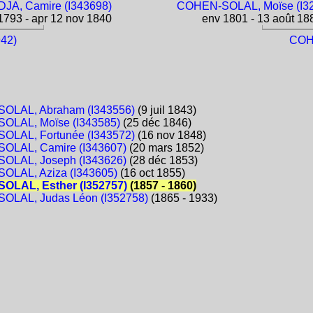
JA, Camire (I343698)
COHEN-SOLAL, Moïse (I3
793 - apr 12 nov 1840
env 1801 - 13 août 18
42)
COHE
OLAL, Abraham (I343556)
(9 juil 1843)
OLAL, Moïse (I343585)
(25 déc 1846)
OLAL, Fortunée (I343572)
(16 nov 1848)
OLAL, Camire (I343607)
(20 mars 1852)
OLAL, Joseph (I343626)
(28 déc 1853)
OLAL, Aziza (I343605)
(16 oct 1855)
OLAL, Esther (I352757)
(1857 - 1860)
OLAL, Judas Léon (I352758)
(1865 - 1933)