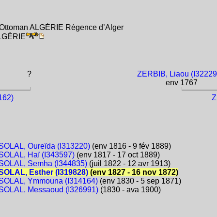
e Ottoman ALGÉRIE Régence d’Alger
ALGÉRIE
?
ZERBIB, Liaou (I32229
env 1767
162)
Z
OLAL, Oureïda (I313220)
(env 1816 - 9 fév 1889)
OLAL, Haï (I343597)
(env 1817 - 17 oct 1889)
OLAL, Semha (I344835)
(juil 1822 - 12 avr 1913)
OLAL, Esther (I319828)
(env 1827 - 16 nov 1872)
OLAL, Ymmouna (I314164)
(env 1830 - 5 sep 1871)
OLAL, Messaoud (I326991)
(1830 - ava 1900)