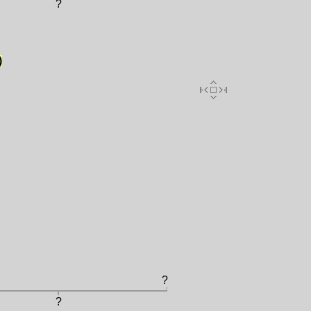
?
)
?
?