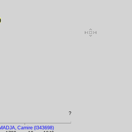
)
?
MADJA, Camire (I343698)