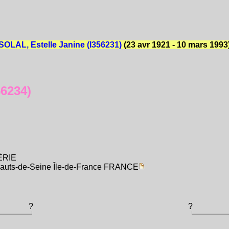
LAL, Estelle Janine (I356231)
(23 avr 1921 - 10 mars 1993
6234)
GÉRIE
Hauts-de-Seine Île-de-France FRANCE
?
?