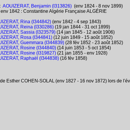
:
AOUIZERAT, Benjamin (I313826)
(env 1824 - 8 nov 1899)
:
env 1842 : Constantine Algérie Française ALGÉRIE
IZERAT, Rina (I344842)
(env 1842 - 4 sep 1843)
IZERAT, Reina (I330286)
(19 jan 1844 - 31 oct 1899)
IZERAT, Sassia (I323579)
(14 jan 1845 - 12 août 1906)
IZERAT, Rosa (I344841)
(12 juin 1849 - 15 août 1852)
IZERAT, Guemmara (I344839)
(28 fév 1852 - 23 août 1852)
IZERAT, Rosine (I344840)
(14 juin 1853 - 5 oct 1854)
IZERAT, Rosine (I319827)
(21 jan 1855 - env 1928)
IZERAT, Raphaël (I344838)
(16 fév 1858)
de Esther COHEN-SOLAL (env 1827 - 16 nov 1872) lors de l'év