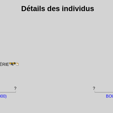
Détails des individus
GÉRIE
?
?
800)
BOU