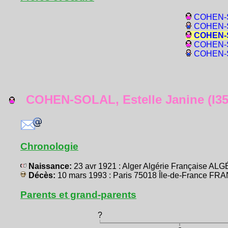
COHEN-S
COHEN-S
COHEN-S
COHEN-SO
COHEN-S
COHEN-SOLAL, Estelle Janine (I35
Chronologie
Naissance:
23 avr 1921 : Alger Algérie Française AL
Décès:
10 mars 1993 : Paris 75018 Île-de-France FR
Parents et grand-parents
?