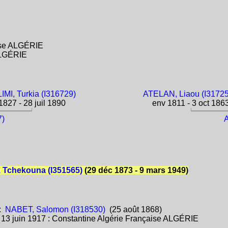
aise ALGÉRIE
ALGÉRIE
IMI, Turkia (I316729)
ATELAN, Liaou (I3172
827 - 28 juil 1890
env 1811 - 3 oct 186
7)
A
 Tchekouna (I351565)
(29 déc 1873 - 9 mars 1949)
:
NABET, Salomon (I318530)
(25 août 1868)
:
13 juin 1917 : Constantine Algérie Française ALGÉRIE