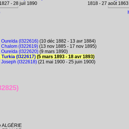
827 - 28 juil 1890
1818 - 27 août 1863
)
 Oureïda (I322616)
(10 déc 1882 - 13 avr 1884)
 Chalom (I322619)
(13 nov 1885 - 17 nov 1895)
 Oureïda (I322620)
(9 mars 1890)
 Turkia (I322617)
(5 mars 1893 - 18 avr 1893)
 Joseph (I322618)
(21 mai 1900 - 25 juin 1900)
32825)
ise ALGÉRIE