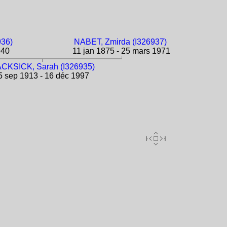
936)
NABET, Zmirda (I326937)
940
11 jan 1875 - 25 mars 1971
CKSICK, Sarah (I326935)
 sep 1913 - 16 déc 1997