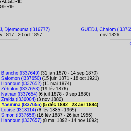
ise ALGÉRIE
ALGÉRIE
, Djermouma (I316777)
GUEDJ, Chalom (I3376
v 1817 - 20 oct 1857
env 1826
 Blanche (I337649)
(31 jan 1870 - 14 sep 1870)
 Salomon (I337650)
(15 juin 1871 - 18 oct 1921)
 Hannoun (I337652)
(11 mai 1874)
 Zébulon (I337653)
(19 fév 1876)
 Nathan (I337654)
(6 juil 1878 - 9 sep 1880)
 Zraïda (I336004)
(3 nov 1880)
 Yasmina (I337655)
(5 déc 1882 - 23 avr 1884)
 Louise (I318114)
(6 fév 1885 - 1965)
 Simon (I337656)
(16 fév 1887 - 26 jan 1956)
 Hannoun (I337657)
(8 mai 1892 - 14 nov 1892)