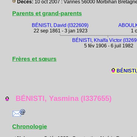
Décès:
10 oct 2007 : Vannes 56000 Morbihan Breta
Parents et grand-parents
BÉNISTI, David (I322609)
ABOULKH
22 sep 1861 - 3 jan 1923
1 o
BÉNISTI, Khalfa Victor (I326
5 fév 1906 - 6 juil 1982
Frères et sœurs
BÉNISTI,
BÉNISTI, Yasmina (I337655)
Chronologie