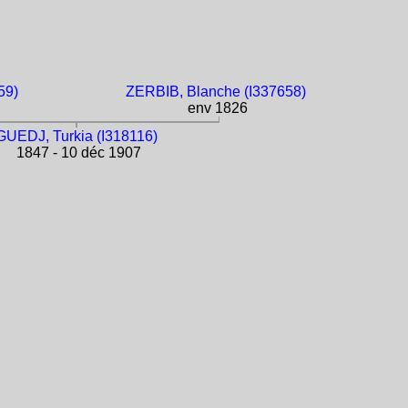
59)
ZERBIB, Blanche (I337658)
env 1826
GUEDJ, Turkia (I318116)
1847 - 10 déc 1907