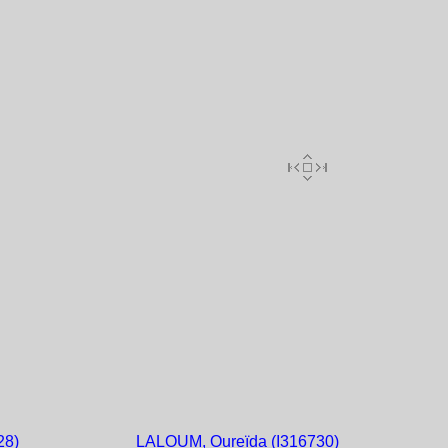
28)
LALOUM, Oureïda (I316730)