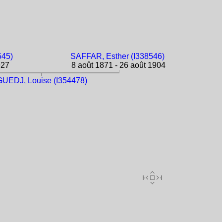
545)
SAFFAR, Esther (I338546)
927
8 août 1871 - 26 août 1904
GUEDJ, Louise (I354478)