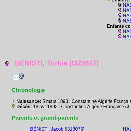
NAB
NAB
NAB
NAB
Enfants co
NAB
NAB
BÉNISTI, Turkia (I322617)
Chronologie
Naissance:
5 mars 1893 : Constantine Algérie Franç
Décès:
18 avr 1893 : Constantine Algérie Française 
Parents et grand-parents
BÉNISTI, Jacob (I318073)
HAL