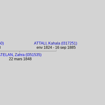
50)
ATTALI, Kahala (I317251)
3
env 1824 - 16 sep 1885
TELAN, Zahra (I351535)
22 mars 1848