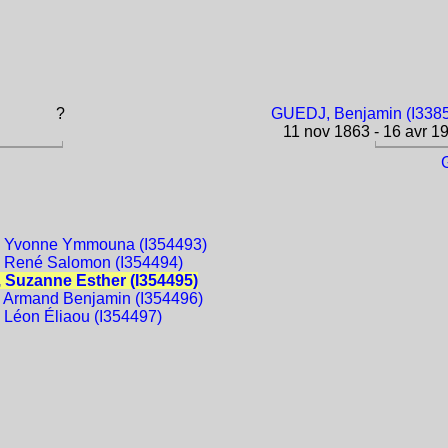
?
GUEDJ, Benjamin (I338
11 nov 1863 - 16 avr 1
 Yvonne Ymmouna (I354493)
 René Salomon (I354494)
 Suzanne Esther (I354495)
 Armand Benjamin (I354496)
 Léon Éliaou (I354497)