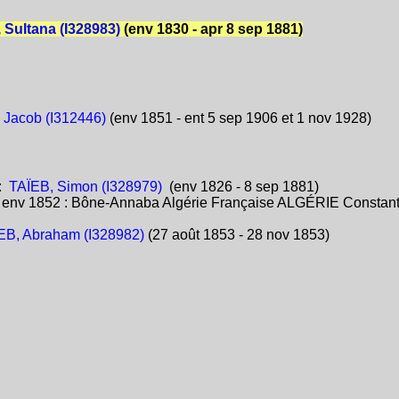
 Sultana (I328983)
(env 1830 - apr 8 sep 1881)
 Jacob (I312446)
(env 1851 - ent 5 sep 1906 et 1 nov 1928)
:
TAÏEB, Simon (I328979)
(env 1826 - 8 sep 1881)
:
env 1852 : Bône-Annaba Algérie Française ALGÉRIE Constant
EB, Abraham (I328982)
(27 août 1853 - 28 nov 1853)