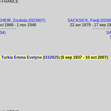
gne FRANCE
EIR, Zoubida (I323607)
SACKSICK, Fredj (I326
ct 1868 - 1 nov 1946
22 avr 1879 - 17 sep 1
934)
SA
5
 Turkia Emma Evelyne (I332825)
(5 sep 1937 - 10 oct 2007)