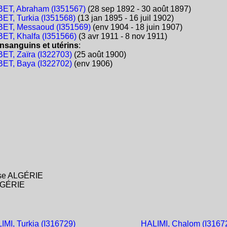
ET, Abraham (I351567)
(28 sep 1892 - 30 août 1897)
ET, Turkia (I351568)
(13 jan 1895 - 16 juil 1902)
ET, Messaoud (I351569)
(env 1904 - 18 juin 1907)
ET, Khalfa (I351566)
(3 avr 1911 - 8 nov 1911)
nsanguins et utérins
:
ET, Zaïra (I322703)
(25 août 1900)
ET, Baya (I322702)
(env 1906)
aise ALGÉRIE
ALGÉRIE
IMI, Turkia (I316729)
HALIMI, Chalom (I3167