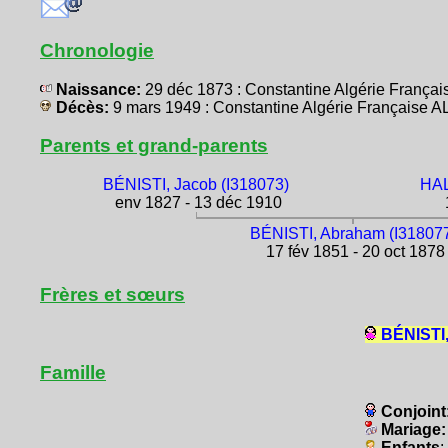
Chronologie
Naissance:
29 déc 1873 : Constantine Algérie Franç
Décès:
9 mars 1949 : Constantine Algérie Française 
Parents et grand-parents
BÉNISTI, Jacob (I318073)
HAL
env 1827 - 13 déc 1910
1
BÉNISTI, Abraham (I31807
17 fév 1851 - 20 oct 1878
Frères et sœurs
BÉNISTI,
Famille
Conjoint
Mariage
Enfants
: