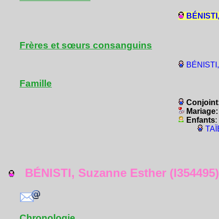
BÉNISTI,
Frères et sœurs consanguins
BÉNISTI,
Famille
Conjoint
Mariage
Enfants
:
TAÏ
BÉNISTI, Suzanne Esther (I354495)
Chronologie