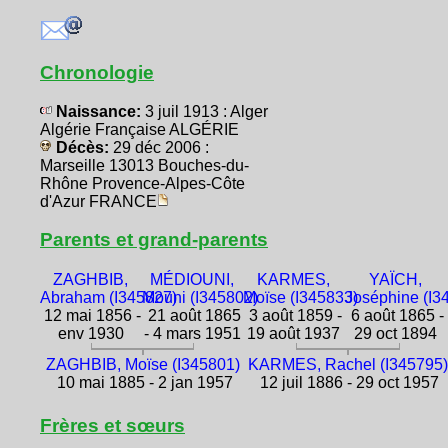
Chronologie
Naissance:
3 juil 1913 : Alger
Algérie Française ALGÉRIE
Décès:
29 déc 2006 :
Marseille 13013 Bouches-du-
Rhône Provence-Alpes-Côte
d'Azur FRANCE
Parents et grand-parents
ZAGHBIB,
MÉDIOUNI,
KARMES,
YAÏCH,
Abraham (I345827)
Mouni (I345802)
Moïse (I345833)
Joséphine (I3
12 mai 1856 -
21 août 1865
3 août 1859 -
6 août 1865 -
env 1930
- 4 mars 1951
19 août 1937
29 oct 1894
ZAGHBIB, Moïse (I345801)
KARMES, Rachel (I345795)
10 mai 1885 - 2 jan 1957
12 juil 1886 - 29 oct 1957
Frères et sœurs