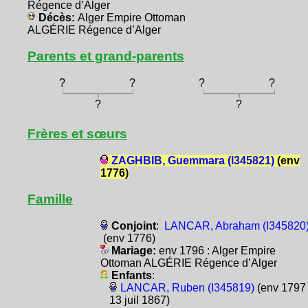
Régence d’Alger
Décès:
Alger Empire Ottoman
ALGÉRIE Régence d’Alger
Parents et grand-parents
?
?
?
?
?
?
Frères et sœurs
ZAGHBIB, Guemmara (I345821)
(env
1776)
Famille
Conjoint
:
LANCAR, Abraham (I345820
(env 1776)
Mariage:
env 1796 : Alger Empire
Ottoman ALGÉRIE Régence d’Alger
Enfants
:
LANCAR, Ruben (I345819)
(env 1797 
13 juil 1867)