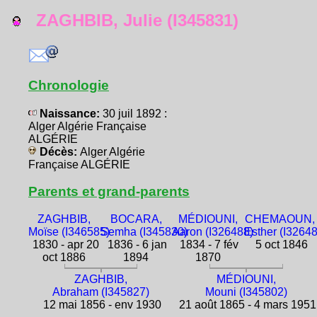
ZAGHBIB, Julie (I345831)
Chronologie
Naissance:
30 juil 1892 :
Alger Algérie Française
ALGÉRIE
Décès:
Alger Algérie
Française ALGÉRIE
Parents et grand-parents
ZAGHBIB,
BOCARA,
MÉDIOUNI,
CHEMAOUN,
Moïse (I346585)
Semha (I345830)
Aaron (I326488)
Esther (I3264
1830 - apr 20
1836 - 6 jan
1834 - 7 fév
5 oct 1846
oct 1886
1894
1870
ZAGHBIB,
MÉDIOUNI,
Abraham (I345827)
Mouni (I345802)
12 mai 1856 - env 1930
21 août 1865 - 4 mars 1951