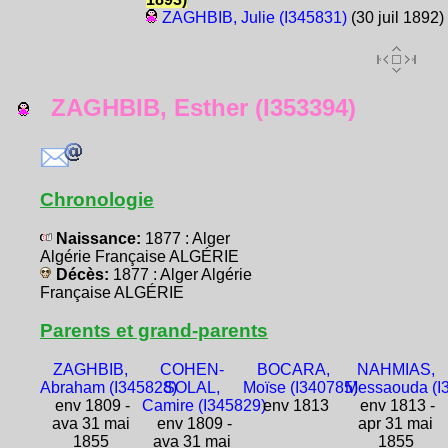
ZAGHBIB, Julie (I345831)
(30 juil 1892)
ZAGHBIB, Esther (I353394)
Chronologie
Naissance:
1877 : Alger
Algérie Française ALGÉRIE
Décès:
1877 : Alger Algérie
Française ALGÉRIE
Parents et grand-parents
ZAGHBIB,
COHEN-
BOCARA,
NAHMIAS,
Abraham (I345828)
SOLAL,
Moïse (I340785)
Messaouda (I
env 1809 -
Camire (I345829)
env 1813
env 1813 -
ava 31 mai
env 1809 -
apr 31 mai
1855
ava 31 mai
1855