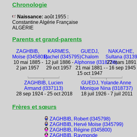
Chronologie
Naissance:
août 1955 :
Constantine Algérie Française
ALGÉRIE
Parents et grand-parents
ZAGHBIB,
KARMES,
GUEDJ,
NAKACHE,
Moïse (I345801)
Rachel (I345795)
Chalom
Sultana (I313
10 mai 1885 -
12 juil 1886 -
Alphonse (I318736)
22 mars 1891
2 jan 1957
29 oct 1957
21 mai 1881 -
- 16 sep 1945
15 oct 1947
ZAGHBIB, Lucien
GUEDJ, Yolande Anne
Armand (I337113)
Monique Nina (I318737)
28 sep 1924 - 25 oct 2018
18 juil 1926 - 7 juil 2011
Frères et sœurs
ZAGHBIB, Robert (I345798)
ZAGHBIB, Hervé Moïse (I345799)
ZAGHBIB, Régine (I345800)
ZAGHBIB, Raymonde