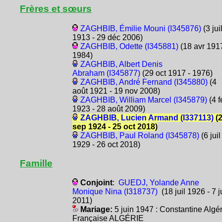
Frères et sœurs
ZAGHBIB, Émilie Mouni (I345876)
(3 jui
1913 - 29 déc 2006)
ZAGHBIB, Odette (I345881)
(18 avr 1917
1984)
ZAGHBIB, Albert Denis
Abraham (I345877)
(29 oct 1917 - 1976)
ZAGHBIB, André Fernand (I345880)
(4
août 1921 - 19 nov 2008)
ZAGHBIB, William Marcel (I345879)
(4 f
1923 - 28 août 2009)
ZAGHBIB, Lucien Armand (I337113)
(
sep 1924 - 25 oct 2018)
ZAGHBIB, Paul Roland (I345878)
(6 juil
1929 - 26 oct 2018)
Famille
Conjoint
:
GUEDJ, Yolande Anne
Monique Nina (I318737)
(18 juil 1926 - 7 ju
2011)
Mariage:
5 juin 1947 : Constantine Algér
Française ALGÉRIE