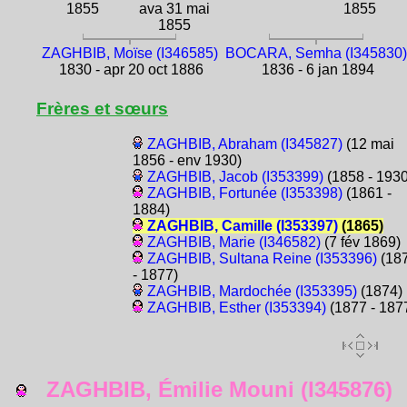
1855
ava 31 mai
1855
1855
ZAGHBIB, Moïse (I346585)
BOCARA, Semha (I345830)
1830 - apr 20 oct 1886
1836 - 6 jan 1894
Frères et sœurs
ZAGHBIB, Abraham (I345827)
(12 mai
1856 - env 1930)
ZAGHBIB, Jacob (I353399)
(1858 - 1930
ZAGHBIB, Fortunée (I353398)
(1861 -
1884)
ZAGHBIB, Camille (I353397)
(1865)
ZAGHBIB, Marie (I346582)
(7 fév 1869)
ZAGHBIB, Sultana Reine (I353396)
(18
- 1877)
ZAGHBIB, Mardochée (I353395)
(1874)
ZAGHBIB, Esther (I353394)
(1877 - 187
ZAGHBIB, Émilie Mouni (I345876)