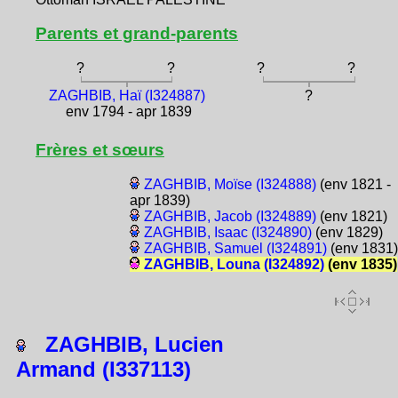
Parents et grand-parents
?
?
?
?
ZAGHBIB, Haï (I324887)
?
env 1794 - apr 1839
Frères et sœurs
ZAGHBIB, Moïse (I324888)
(env 1821 -
apr 1839)
ZAGHBIB, Jacob (I324889)
(env 1821)
ZAGHBIB, Isaac (I324890)
(env 1829)
ZAGHBIB, Samuel (I324891)
(env 1831)
ZAGHBIB, Louna (I324892)
(env 1835)
ZAGHBIB, Lucien
Armand (I337113)