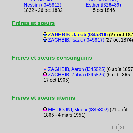
Nessim (I345812)
Esther (I326489)
1832 - 26 oct 1882
5 oct 1846
Frères et sœurs
ZAGHBIB, Jacob (I345816)
(27 oct 187
ZAGHBIB, Isaac (I345817)
(27 oct 1874)
Frères et sœurs consanguins
ZAGHBIB, Aaron (I345825)
(6 août 1857
ZAGHBIB, Zahra (I345826)
(6 oct 1865 -
17 oct 1905)
Frères et sœurs utérins
MÉDIOUNI, Mouni (I345802)
(21 août
1865 - 4 mars 1951)