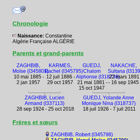
Chronologie
Naissance:
Constantine
Algérie Française ALGÉRIE
Parents et grand-parents
ZAGHBIB,
KARMES,
GUEDJ,
NAKACHE,
Moïse (I345801)
Rachel (I345795)
Chalom
Sultana (I313
10 mai 1885 -
12 juil 1886 -
Alphonse (I318736)
22 mars 1891
2 jan 1957
29 oct 1957
21 mai 1881 -
- 16 sep 1945
15 oct 1947
ZAGHBIB, Lucien
GUEDJ, Yolande Anne
Armand (I337113)
Monique Nina (I318737)
28 sep 1924 - 25 oct 2018
18 juil 1926 - 7 juil 2011
Frères et sœurs
ZAGHBIB, Robert (I345798)