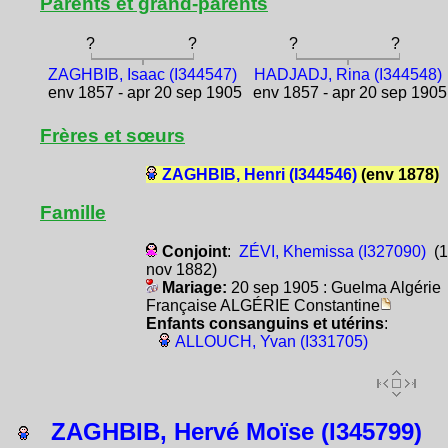
Parents et grand-parents
?
?
?
?
ZAGHBIB, Isaac (I344547)
HADJADJ, Rina (I344548)
env 1857 - apr 20 sep 1905
env 1857 - apr 20 sep 1905
Frères et sœurs
ZAGHBIB, Henri (I344546)
(env 1878)
Famille
Conjoint
:
ZÉVI, Khemissa (I327090)
(1
nov 1882)
Mariage:
20 sep 1905 : Guelma Algérie
Française ALGÉRIE Constantine
Enfants consanguins et utérins
:
ALLOUCH, Yvan (I331705)
ZAGHBIB, Hervé Moïse (I345799)