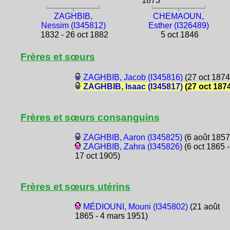
1873
ZAGHBIB,
CHEMAOUN,
Nessim (I345812)
Esther (I326489)
1832 - 26 oct 1882
5 oct 1846
Frères et sœurs
ZAGHBIB, Jacob (I345816)
(27 oct 1874
ZAGHBIB, Isaac (I345817)
(27 oct 187
Frères et sœurs consanguins
ZAGHBIB, Aaron (I345825)
(6 août 1857
ZAGHBIB, Zahra (I345826)
(6 oct 1865 -
17 oct 1905)
Frères et sœurs utérins
MÉDIOUNI, Mouni (I345802)
(21 août
1865 - 4 mars 1951)