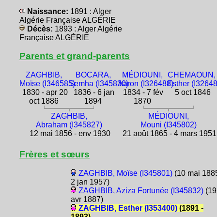
Naissance:
1891 : Alger
Algérie Française ALGÉRIE
Décès:
1893 : Alger Algérie
Française ALGÉRIE
Parents et grand-parents
ZAGHBIB,
BOCARA,
MÉDIOUNI,
CHEMAOUN,
Moïse (I346585)
Semha (I345830)
Aaron (I326488)
Esther (I3264
1830 - apr 20
1836 - 6 jan
1834 - 7 fév
5 oct 1846
oct 1886
1894
1870
ZAGHBIB,
MÉDIOUNI,
Abraham (I345827)
Mouni (I345802)
12 mai 1856 - env 1930
21 août 1865 - 4 mars 1951
Frères et sœurs
ZAGHBIB, Moïse (I345801)
(10 mai 1885
2 jan 1957)
ZAGHBIB, Aziza Fortunée (I345832)
(19
avr 1887)
ZAGHBIB, Esther (I353400)
(1891 -
1893)