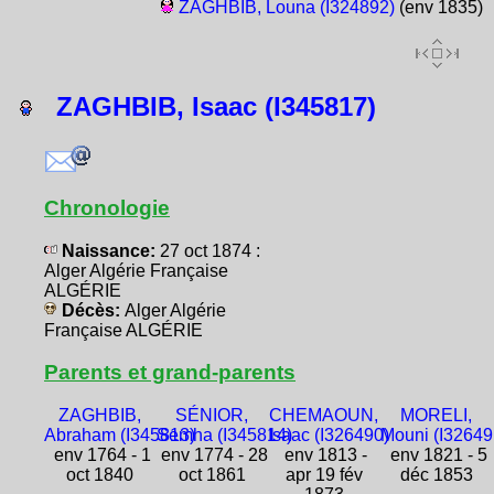
ZAGHBIB, Louna (I324892)
(env 1835)
ZAGHBIB, Isaac (I345817)
Chronologie
Naissance:
27 oct 1874 :
Alger Algérie Française
ALGÉRIE
Décès:
Alger Algérie
Française ALGÉRIE
Parents et grand-parents
ZAGHBIB,
SÉNIOR,
CHEMAOUN,
MORELI,
Abraham (I345813)
Semha (I345814)
Isaac (I326490)
Mouni (I32649
env 1764 - 1
env 1774 - 28
env 1813 -
env 1821 - 5
oct 1840
oct 1861
apr 19 fév
déc 1853