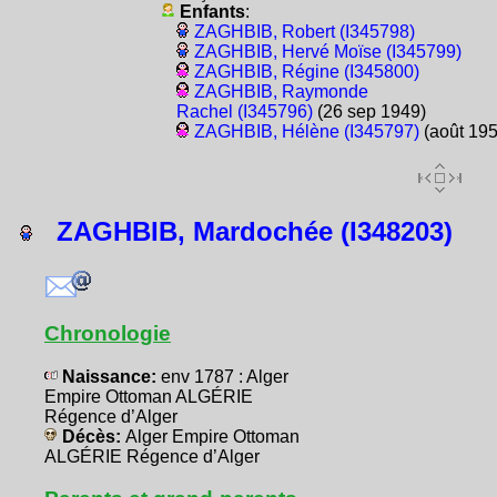
Enfants
:
ZAGHBIB, Robert (I345798)
ZAGHBIB, Hervé Moïse (I345799)
ZAGHBIB, Régine (I345800)
ZAGHBIB, Raymonde
Rachel (I345796)
(26 sep 1949)
ZAGHBIB, Hélène (I345797)
(août 195
ZAGHBIB, Mardochée (I348203)
Chronologie
Naissance:
env 1787 : Alger
Empire Ottoman ALGÉRIE
Régence d’Alger
Décès:
Alger Empire Ottoman
ALGÉRIE Régence d’Alger