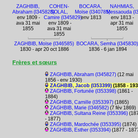
ZAGHBIB,
COHEN-
BOCARA,
NAHMIAS,
Abraham (I345828)
SOLAL,
Moïse (I340785)
Messaouda (I
env 1809 -
Camire (I345829)
env 1813
env 1813 -
ava 31 mai
env 1809 -
apr 31 mai
1855
ava 31 mai
1855
1855
ZAGHBIB, Moïse (I346585)
BOCARA, Semha (I345830)
1830 - apr 20 oct 1886
1836 - 6 jan 1894
Frères et sœurs
ZAGHBIB, Abraham (I345827)
(12 mai
1856 - env 1930)
ZAGHBIB, Jacob (I353399)
(1858 - 193
ZAGHBIB, Fortunée (I353398)
(1861 -
1884)
ZAGHBIB, Camille (I353397)
(1865)
ZAGHBIB, Marie (I346582)
(7 fév 1869)
ZAGHBIB, Sultana Reine (I353396)
(18
- 1877)
ZAGHBIB, Mardochée (I353395)
(1874)
ZAGHBIB, Esther (I353394)
(1877 - 187