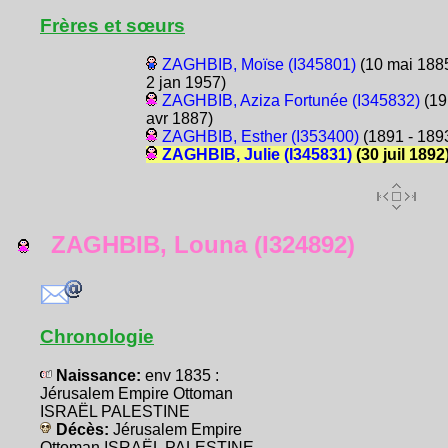
Frères et sœurs
ZAGHBIB, Moïse (I345801)
(10 mai 1885
2 jan 1957)
ZAGHBIB, Aziza Fortunée (I345832)
(19
avr 1887)
ZAGHBIB, Esther (I353400)
(1891 - 189
ZAGHBIB, Julie (I345831)
(30 juil 1892
ZAGHBIB, Louna (I324892)
Chronologie
Naissance:
env 1835 :
Jérusalem Empire Ottoman
ISRAËL PALESTINE
Décès:
Jérusalem Empire
Ottoman ISRAËL PALESTINE