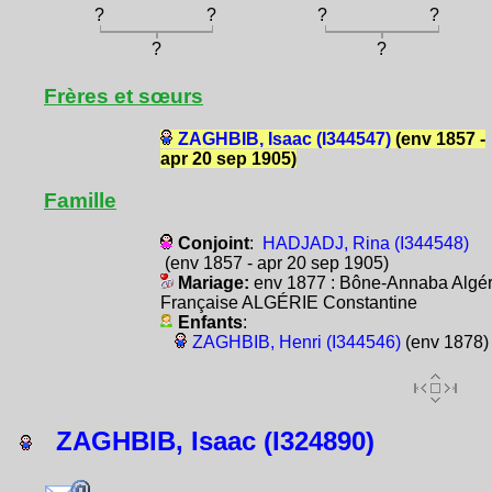
?
?
?
?
?
?
Frères et sœurs
ZAGHBIB, Isaac (I344547)
(env 1857 -
apr 20 sep 1905)
Famille
Conjoint
:
HADJADJ, Rina (I344548)
(env 1857 - apr 20 sep 1905)
Mariage:
env 1877 : Bône-Annaba Algér
Française ALGÉRIE Constantine
Enfants
:
ZAGHBIB, Henri (I344546)
(env 1878)
ZAGHBIB, Isaac (I324890)