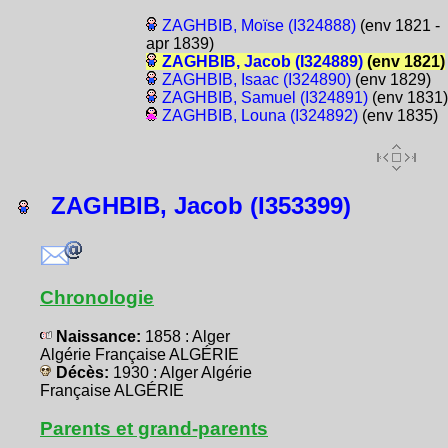
ZAGHBIB, Moïse (I324888)
(env 1821 -
apr 1839)
ZAGHBIB, Jacob (I324889)
(env 1821)
ZAGHBIB, Isaac (I324890)
(env 1829)
ZAGHBIB, Samuel (I324891)
(env 1831)
ZAGHBIB, Louna (I324892)
(env 1835)
ZAGHBIB, Jacob (I353399)
Chronologie
Naissance:
1858 : Alger
Algérie Française ALGÉRIE
Décès:
1930 : Alger Algérie
Française ALGÉRIE
Parents et grand-parents