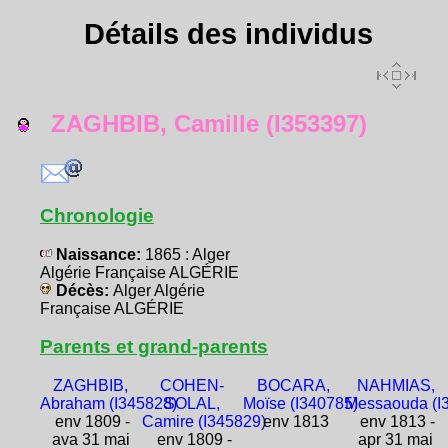
Détails des individus
ZAGHBIB, Camille (I353397)
Chronologie
Naissance:
1865 : Alger
Algérie Française ALGÉRIE
Décès:
Alger Algérie
Française ALGÉRIE
Parents et grand-parents
ZAGHBIB,
COHEN-
BOCARA,
NAHMIAS,
Abraham (I345828)
SOLAL,
Moïse (I340785)
Messaouda (I
env 1809 -
Camire (I345829)
env 1813
env 1813 -
ava 31 mai
env 1809 -
apr 31 mai