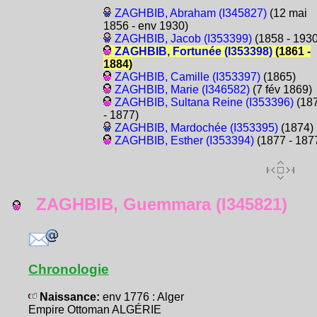
ZAGHBIB, Abraham (I345827)
(12 mai
1856 - env 1930)
ZAGHBIB, Jacob (I353399)
(1858 - 1930
ZAGHBIB, Fortunée (I353398)
(1861 -
1884)
ZAGHBIB, Camille (I353397)
(1865)
ZAGHBIB, Marie (I346582)
(7 fév 1869)
ZAGHBIB, Sultana Reine (I353396)
(18
- 1877)
ZAGHBIB, Mardochée (I353395)
(1874)
ZAGHBIB, Esther (I353394)
(1877 - 187
ZAGHBIB, Guemmara (I345821)
Chronologie
Naissance:
env 1776 : Alger
Empire Ottoman ALGÉRIE