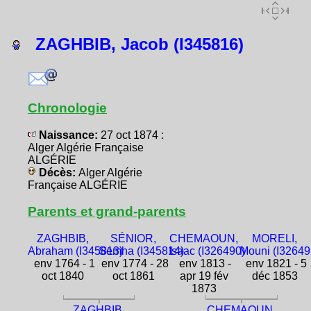
ZAGHBIB, Jacob (I345816)
Chronologie
Naissance:
27 oct 1874 :
Alger Algérie Française
ALGÉRIE
Décès:
Alger Algérie
Française ALGÉRIE
Parents et grand-parents
ZAGHBIB,
SÉNIOR,
CHEMAOUN,
MORELI,
Abraham (I345813)
Semha (I345814)
Isaac (I326490)
Mouni (I32649
env 1764 - 1
env 1774 - 28
env 1813 -
env 1821 - 5
oct 1840
oct 1861
apr 19 fév
déc 1853
1873
ZAGHBIB,
CHEMAOUN,