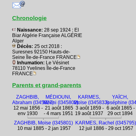
Chronologie
Naissance:
28 sep 1924 : El
Biar Algérie Française ALGÉRIE
Alger
Décès:
25 oct 2018 :
Suresnes 92150 Hauts-de-
Seine Île-de-France FRANCE
Inhumation:
Le Vésinet
78110 Yvelines Île-de-France
FRANCE
Parents et grand-parents
ZAGHBIB,
MÉDIOUNI,
KARMES,
YAÏCH,
Abraham (I345827)
Mouni (I345802)
Moïse (I345833)
Joséphine (I3
12 mai 1856 -
21 août 1865
3 août 1859 -
6 août 1865 -
env 1930
- 4 mars 1951
19 août 1937
29 oct 1894
ZAGHBIB, Moïse (I345801)
KARMES, Rachel (I345795)
10 mai 1885 - 2 jan 1957
12 juil 1886 - 29 oct 1957