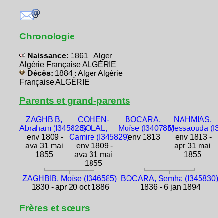
Chronologie
Naissance:
1861 : Alger
Algérie Française ALGÉRIE
Décès:
1884 : Alger Algérie
Française ALGÉRIE
Parents et grand-parents
ZAGHBIB,
COHEN-
BOCARA,
NAHMIAS,
Abraham (I345828)
SOLAL,
Moïse (I340785)
Messaouda (I
env 1809 -
Camire (I345829)
env 1813
env 1813 -
ava 31 mai
env 1809 -
apr 31 mai
1855
ava 31 mai
1855
1855
ZAGHBIB, Moïse (I346585)
BOCARA, Semha (I345830)
1830 - apr 20 oct 1886
1836 - 6 jan 1894
Frères et sœurs