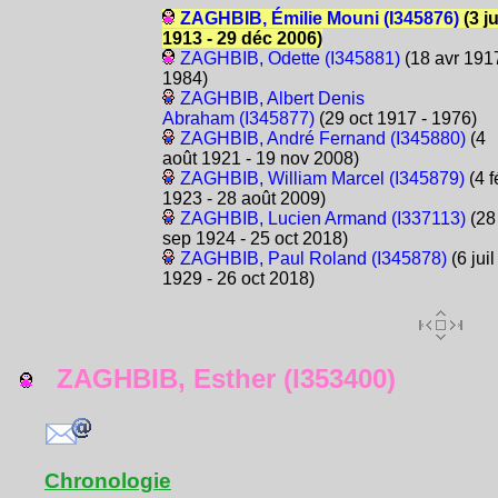
ZAGHBIB, Émilie Mouni (I345876)
(3 ju
1913 - 29 déc 2006)
ZAGHBIB, Odette (I345881)
(18 avr 1917
1984)
ZAGHBIB, Albert Denis
Abraham (I345877)
(29 oct 1917 - 1976)
ZAGHBIB, André Fernand (I345880)
(4
août 1921 - 19 nov 2008)
ZAGHBIB, William Marcel (I345879)
(4 f
1923 - 28 août 2009)
ZAGHBIB, Lucien Armand (I337113)
(28
sep 1924 - 25 oct 2018)
ZAGHBIB, Paul Roland (I345878)
(6 juil
1929 - 26 oct 2018)
ZAGHBIB, Esther (I353400)
Chronologie