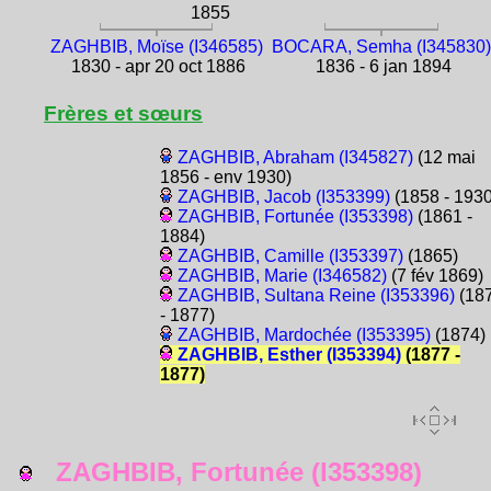
1855
ZAGHBIB, Moïse (I346585)
BOCARA, Semha (I345830)
1830 - apr 20 oct 1886
1836 - 6 jan 1894
Frères et sœurs
ZAGHBIB, Abraham (I345827)
(12 mai
1856 - env 1930)
ZAGHBIB, Jacob (I353399)
(1858 - 1930
ZAGHBIB, Fortunée (I353398)
(1861 -
1884)
ZAGHBIB, Camille (I353397)
(1865)
ZAGHBIB, Marie (I346582)
(7 fév 1869)
ZAGHBIB, Sultana Reine (I353396)
(18
- 1877)
ZAGHBIB, Mardochée (I353395)
(1874)
ZAGHBIB, Esther (I353394)
(1877 -
1877)
ZAGHBIB, Fortunée (I353398)