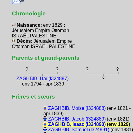
Chronologie
Naissance:
env 1829 :
Jérusalem Empire Ottoman
ISRAËL PALESTINE
Décès:
Jérusalem Empire
Ottoman ISRAËL PALESTINE
Parents et grand-parents
?
?
?
?
ZAGHBIB, Haï (I324887)
?
env 1794 - apr 1839
Frères et sœurs
ZAGHBIB, Moïse (I324888)
(env 1821 -
apr 1839)
ZAGHBIB, Jacob (I324889)
(env 1821)
ZAGHBIB, Isaac (I324890)
(env 1829)
ZAGHBIB, Samuel (I324891)
(env 1831)