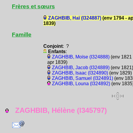
Frères et sœurs
ZAGHBIB, Haï (I324887)
(env 1794 - a
1839)
Famille
Conjoint
: ?
Enfants
:
ZAGHBIB, Moïse (I324888)
(env 1821 
apr 1839)
ZAGHBIB, Jacob (I324889)
(env 1821
ZAGHBIB, Isaac (I324890)
(env 1829)
ZAGHBIB, Samuel (I324891)
(env 183
ZAGHBIB, Louna (I324892)
(env 1835
ZAGHBIB, Hélène (I345797)